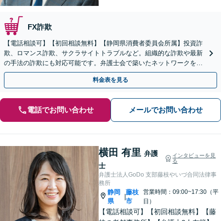
FX詐欺
【電話相談可】【初回相談無料】【静岡県消費者委員会所属】投資詐
欺、ロマンス詐欺、サクラサイトトラブルなど。組織的な詐欺や最新
の手法の詐欺にも対応可能です。弁護士会で築いたネットワークを駆
使し、ノウハウを共有のもと被害額の回収に向けて尽力
料金表を見る
電話でお問い合わせ
メールでお問い合わせ
横田 有里
弁護
インタビューを見
る
士
弁護士法人GoDo 支部藤枝やいづ合同法律事
務所
静岡
藤枝
営業時間：09:00~17:30（平
|
県
市
日）
【電話相談可】【初回相談無料】【藤