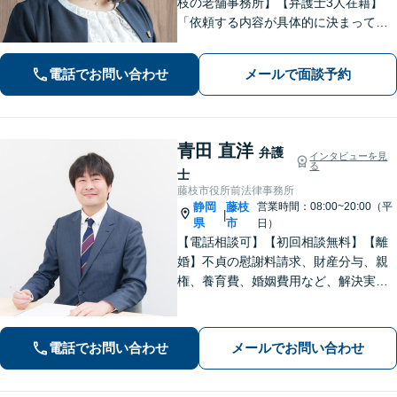
枝の老舗事務所】【弁護士3人在籍】
「依頼する内容が具体的に決まってい
ない」「どうしたらいいか分からな
い」という方もまずはご相談くださ
電話でお問い合わせ
メールで面談予約
い。相続遺言、離婚問題、交通事故、
借金問題、債権回収など【夜間休日応
相談】
青田 直洋
弁護
インタビューを見
る
士
藤枝市役所前法律事務所
静岡
藤枝
営業時間：08:00~20:00（平
|
県
市
日）
【電話相談可】【初回相談無料】【離
婚】不貞の慰謝料請求、財産分与、親
権、養育費、婚姻費用など、解決実績
は豊富です【相続】皆さまがつまずい
ていないか、しっかりとコミュニケー
ションを取りながらお話を進めてまい
電話でお問い合わせ
メールでお問い合わせ
ります【法テラス利用可】【藤枝市役
所裏】