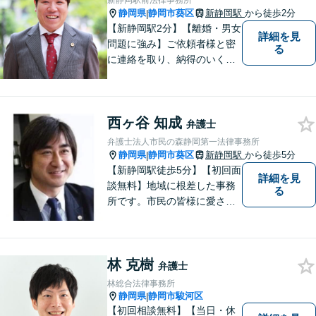
新静岡駅前法律事務所
静岡県
静岡市葵区
新静岡駅
から徒歩2分
|
【新静岡駅2分】【離婚・男女
詳細を見
問題に強み】ご依頼者様と密
る
に連絡を取り、納得のいく解
決へと導きます。法的トラブ
ルは非常に辛いものですの
で、精神面のサポートも積極
西ヶ谷 知成
的に行っております。お困り
弁護士
でしたら、お気軽にご相談く
弁護士法人市民の森静岡第一法律事務所
ださい！
静岡県
静岡市葵区
新静岡駅
から徒歩5分
|
【新静岡駅徒歩5分】【初回面
詳細を見
談無料】地域に根差した事務
る
所です。市民の皆様に愛され
る事務所を目指しています。
【法テラス利用可能】【当日
／夜間／休日対応可能】お気
林 克樹
軽にご連絡ください。
弁護士
林総合法律事務所
静岡県
静岡市駿河区
|
【初回相談無料】【当日・休