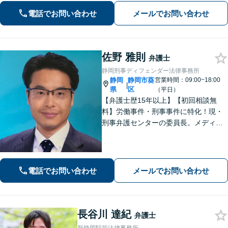
労働問題など、幅広いお悩みに対応し
電話でお問い合わせ
メールでお問い合わせ
ます。【静岡市／焼津市／島田市／藤
枝市エリア対応】
佐野 雅則
弁護士
静岡刑事ディフェンダー法律事務所
静岡
静岡市葵
営業時間：09:00~18:00
|
県
区
（平日）
【弁護士歴15年以上】【初回相談無
料】労働事件・刑事事件に特化！現・
刑事弁護センターの委員長。メディア
掲載案件多数！豊富な経験を活かし早
期釈放を目指します【労働・雇用】依
頼者さま目線のサポートを心がけま
す。地域密着型の法律事務所
電話でお問い合わせ
メールでお問い合わせ
長谷川 達紀
弁護士