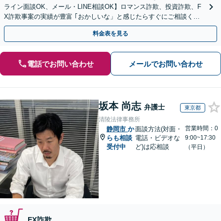
ライン面談OK、メール・LINE相談OK】ロマンス詐欺、投資詐欺、F
X詐欺事案の実績が豊富 ｢おかしいな」と感じたらすぐにご相談くだ
さい。
料金表を見る
電話でお問い合わせ
メールでお問い合わせ
坂本 尚志
弁護士
東京都
清陵法律事務所
営業時間：0
静岡市
か
面談方法(対面・
らも相談
電話・ビデオな
9:00~17:30
受付中
ど)は応相談
（平日）
FX詐欺