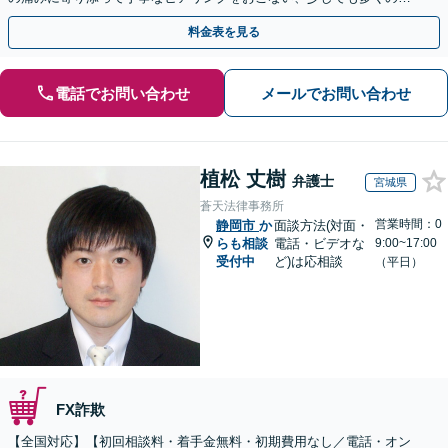
金が得られるよう尽力します！
料金表を見る
電話でお問い合わせ
メールでお問い合わせ
植松 丈樹
弁護士
宮城県
蒼天法律事務所
営業時間：0
静岡市
か
面談方法(対面・
らも相談
電話・ビデオな
9:00~17:00
受付中
ど)は応相談
（平日）
FX詐欺
【全国対応】【初回相談料・着手金無料・初期費用なし／電話・オン