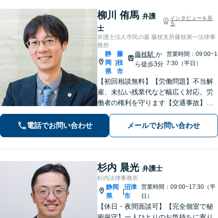
柳川 侑馬
弁護
インタビューを見
る
士
弁護士法人市民の森 藤枝支所藤枝第一法律事
務所
静
藤
藤枝駅
か
営業時間：09:00~1
岡
枝
|
7:30（平日）
ら徒歩3分
県
市
【初回相談無料】【労働問題】不当解
雇、未払い残業代など幅広く対応。労
働者の権利を守ります【交通事故】保
険会社との交渉もお任せ。事故後の不
安な気持ちに寄り添う丁寧な対応【男
電話でお問い合わせ
メールでお問い合わせ
女問題】シングルマザーの法律相談は
何度でも無料【藤枝駅1分】【法テラス
利用可】
杉内 晨光
弁護士
杉内法律事務所
静岡
沼津
営業時間：09:00~17:30（平
|
県
市
日）
【休日・夜間面談可】【完全個室で秘
密厳守】一人ひとりのお気持ちに寄り