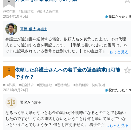
#FX詐欺
#投資詐欺
#振り込め詐欺
2024年10月5日
役にたった
9
髙橋 俊太
弁護士
弁護士が通知書を送付する場合、依頼人名を表示した上で、その代理
人として通知する旨を明記します。 【手紙に書いてあった番号は、ネ
ットに記載されている番号とは別でした。】との点は不自然ではある
ものの、【住所名前は一致】しているようですので、まずは日弁連弁
護士検索でその弁護士を検索し、そこに記載されている電話番号に連
絡をして、通知書の内容等について確認をしてみるとよいでしょう。
3
依頼した弁護士さんへの着手金の返金請求は可能
ですか？
#FX詐欺
#返金請求
#投資詐欺
#悪徳商法
#契約解除・契約取消
2021年9月24日
役にたった
9
匿名A
弁護士
なるべく早く動かないとお金の流れが不明瞭になるとのことでお願い
したのですが、なんの連絡もないということは何も動いて頂けていな
いということでしょうか？ 何とも言えません。 着手金だけ受け取って
何もしない弁護士さんはいますか？ 普通はいませんが・・・。 契約書