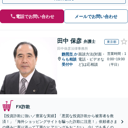
電話でお問い合わせ
メールでお問い合わせ
田中 保彦
弁護士
東京都
田中保彦法律事務所
営業時間：1
静岡市
か
面談方法(対面・
らも相談
電話・ビデオな
0:00~19:00
受付中
ど)は応相談
（平日）
FX詐欺
【投資詐欺に強い／豊富な実績】「悪質な投資詐欺から被害者を救
済！」「海外ショッピングサイトを騙った詐欺に注意！」依頼者さま
の痛みに寄り添って丁寧なヒアリングをおこない、少しでも多くの返