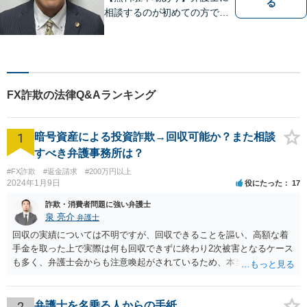
る
相談するのが初めての方でも
安心していただけるよう、丁
寧かつ迅速な対応を心がけて
います。 ご依頼いただいた際
には、可能な限り早く解決に
至るよう迅速に対応いたしま
FX詐欺の法律Q&Aランキング
す。まずはお気軽にご相談く
ださい。
1
暗号資産による投資詐欺→回収可能か？また相談
すべき弁護事務所は？
#FX詐欺
#返金請求
#200万円以上
2024年1月9日
役にたった
17
詐欺・消費者問題に強い弁護士
泉 亮介
弁護士
回収の実績については不明ですが、回収できることを謳い、高額な着
手金を取った上で実際は何も回収できずに終わり2次被害となるケース
も多く、弁護士会からも注意喚起がされているため、本当に回収がで
きるのか否かについては慎重に検討される必要があるでしょう。 無料
相談を行なっている事務所に複数相談をされた上で判断されると良い
かと思われます。
2
弁護士を名乗る人からの手紙