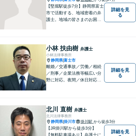
【堅堀駅徒歩7分】静岡県富士
詳細を見
市で活動する、地域密着の弁
る
護士。地域の皆さまのお困り
ごとに寄り添い、最善の解決
方法をご提案いたします。個
人・法人問わず幅広い分野の
問題に対応可能です。お気軽
小林 扶由樹
弁護士
にご相談ください。
小林法律事務所
静岡県
富士市
|
離婚／交通事故／労働／相続
詳細を見
／刑事／企業法務等幅広い分
る
野に対応。夜間／休日対応
分割払い対応 相談料30分55
00円（税込） ※電話相談は行
っていません
北川 直樹
弁護士
北川法律事務所
静岡県
掛川市
掛川駅
から徒歩3分
|
【JR掛川駅から徒歩3分】
詳細を見
【無料駐車場あり】弁護士に