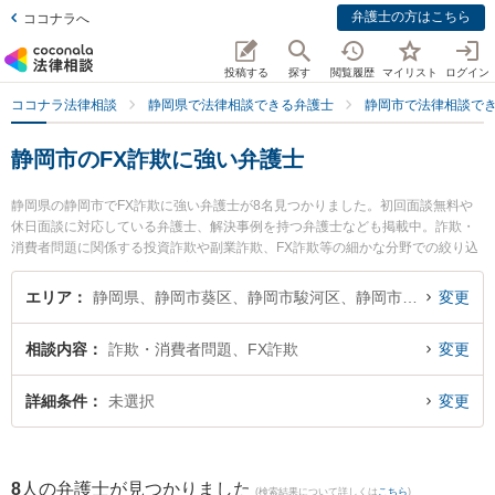
弁護士の方はこちら
ココナラへ
投稿する
探す
閲覧履歴
マイリスト
ログイン
ココナラ法律相談
静岡県で法律相談できる弁護士
静岡市で法律相談で
静岡市のFX詐欺に強い弁護士
静岡県の静岡市でFX詐欺に強い弁護士が8名見つかりました。初回面談無料や
休日面談に対応している弁護士、解決事例を持つ弁護士なども掲載中。詐欺・
消費者問題に関係する投資詐欺や副業詐欺、FX詐欺等の細かな分野での絞り込
み検索もでき便利です。特に新静岡駅前法律事務所の日吉 加奈恵弁護士や弁護
士法人市民の森静岡第一法律事務所の西澤 美和子弁護士、静岡刑事ディフェン
エリア
静岡県、静岡市葵区、静岡市駿河区、静岡市清水区
変更
ダー法律事務所の佐野 雅則弁護士のプロフィール情報や弁護士費用、強みなど
が注目されています。『静岡市で土日や夜間に発生したFX詐欺のトラブルを今
相談内容
詐欺・消費者問題、FX詐欺
変更
すぐに弁護士に相談したい』『FX詐欺のトラブル解決の実績豊富な近くの弁護
士を検索したい』『初回相談無料でFX詐欺を法律相談できる静岡市内の弁護士
に相談予約したい』などでお困りの相談者さんにおすすめです。
詳細条件
未選択
変更
8
人の弁護士が見つかりました
(検索結果について詳しくは
こちら
)