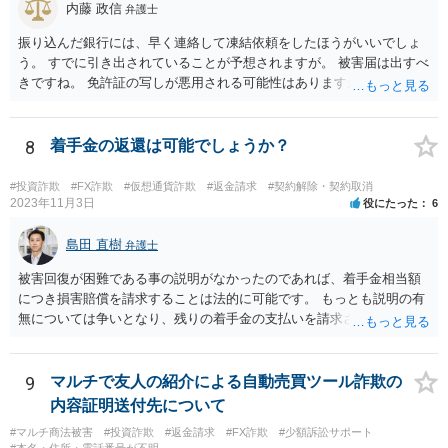
内藤 政信
弁護士
振り込んだ銀行には、早く連絡して凍結依頼をしたほうがいいでしょ
う。 すでに引き出されていることが予想されますが。 被害届は出すべ
きですね。 免許証の写しが悪用される可能性はありますが、悪用され
たら警察に申告 しましょう。 携帯番号は変えなくてもいいでしょう。
ほかの被害者の動向も引き続きチェックしておくといいでしょう。
8
着手金の返還は可能でしょうか？
#投資詐欺
#FX詐欺
#仮想通貨詐欺
#返金請求
#契約解除・契約取消
2023年11月3日
役にたった
6
島田 直樹
弁護士
被害回復が困難である事の説明がなかったのであれば、着手金相当額
につき損害賠償を請求することは法的に可能です。 もっとも説明の有
無については争いとなり、残りの着手金の支払いを請求される可能性
もあります。 そのような場合には、当該弁護士が所属する弁護士会に
紛議調停を申し立てることが考えられます。
9
マルチで友人の紹介による自動売買ツール詐欺の
内容証明送付先について
#マルチ商法被害
#投資詐欺
#返金請求
#FX詐欺
#少額訴訟サポート
#本名・住所・電話番号が不明