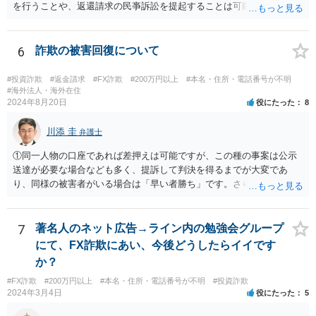
を行うことや、返還請求の民亊訴訟を提起することは可能です。 た
だ、交渉の場合は、相手が返金に応じるかは不確実ですし、訴訟の場
合も勝訴できるかどうか、勝訴できるとして相手が判決に従って任意
に返金するかどうかは、不確実です。 相手方が、最初からだますつも
6
詐欺の被害回復について
りで多数の被害者からお金を集めていたのであれば、集められた財産
は散逸しているか費消されているか隠匿されている可能性が高いで
#投資詐欺
#返金請求
#FX詐欺
#200万円以上
#本名・住所・電話番号が不明
す。 そうなると、たとえ民事訴訟で勝訴判決を得たとしても、最終的
#海外法人・海外在住
2024年8月20日
役にたった
8
には相手方から満足のいく回収をすることができないという結果に終
わってしまうかもしれません。 民事訴訟で勝訴したからといって、国
川添 圭
が相手方の代わりにあなたに対してお金を支払ってくれるわけでもな
弁護士
ければ、国が自動的・強制的に相手方の資産を見つけ出して、召し上
①同一人物の口座であれば差押えは可能ですが、この種の事案は公示
げてあなたに渡してくれるわけでもありません。 ＞また私１人で弁護
送達が必要な場合なども多く、提訴して判決を得るまでが大変であ
士さんに依頼し返金してもらえることになった場合は他の被害者と分
り、同様の被害者がいる場合は「早い者勝ち」です。さらに詳しい事
配になるのでしょうか？ 当然にはそうはなりません。 あなた１人が弁
情が必要ですが、仮差押えを含めて一刻も早く動いた方がよいと思わ
護士に依頼したことで回収されたお金は、あなたのものです。 ほかの
れます。 ②わかりません。その法人が特定できるかどうかが問題で
被害者と特段の合意をしていない限りは、回収したお金を他の被害者
す。調査が必要ですので、弁護士へ相談した方がよいと思います。
7
著名人のネット広告→ライン内の勉強会グループ
と分配する義務はありません。
にて、FX詐欺にあい、今後どうしたらイイです
か？
#FX詐欺
#200万円以上
#本名・住所・電話番号が不明
#投資詐欺
2024年3月4日
役にたった
5