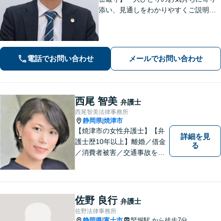
添い、見通しをわかりやすくご説明。
その先の生活や将来も見据えながら、
安心してご相談いただけるようサポー
トいたします。
電話でお問い合わせ
メールでお問い合わせ
西尾 智美
弁護士
西尾智美法律事務所
静岡県
焼津市
|
【焼津市の女性弁護士】【弁
詳細を見
護士歴10年以上】離婚／借金
る
／消費者被害／交通事故を中
心に、豊富な実績がございま
す。お一人おひとりに寄り添
い、解決策を見つけていきま
す。一人で悩まずご相談くだ
佐野 良行
弁護士
さい【駐車場あり】
佐野法律事務所
静岡県
富士市
竪堀駅
から徒歩7分
|