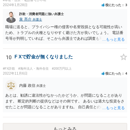
2024年1月28日
役にたった
3
詐欺・消費者問題に強い弁護士
泉 亮介
弁護士
職場に送ると、プライバシー権の侵害や名誉毀損となる可能性が高い
ため、トラブルの火種となりやすく避けた方が良いでしょう。 電話番
号等が判明していれば、そこから弁護士であれば調査も可能です。
10
F Xで貯金が無くなりました
#FX詐欺
#海外法人・海外在住
#200万円以上
2022年11月6日
役にたった
4
内藤 政信
弁護士
あとは、勧誘に違法性がなかったかどうか、が問題になることがあり
ます。 断定的判断の提供などはその例です。 あるいは過大な投資をさ
せたことが問題になることがありますね。 自己責任との相関関係です
ね。 先物取引の事例などが参考になるので、弁護士を探してみるとい
いでしょう。
もっとみる