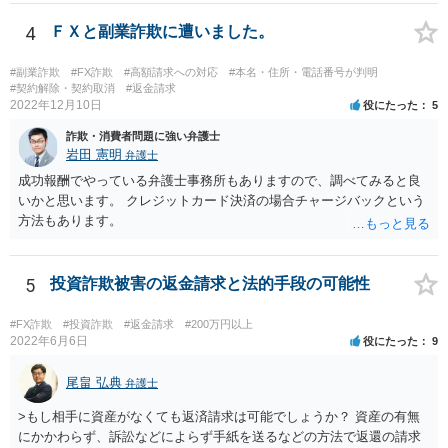
などを確認しましょう。 着手金の返金は請求できますか？ 交渉してみ
て、事情によっては弁護士会に相談しましょう。
4
ＦＸと副業詐欺に遭いました。
#副業詐欺
#FX詐欺
#高額請求への対応
#本名・住所・電話番号が判明
#契約解除・契約取消
#返金請求
2022年12月10日
役にたった
5
詐欺・消費者問題に強い弁護士
岩田 憲明
弁護士
成功報酬でやっている弁護士事務所もありますので、調べてみると良
いかと思います。 クレジットカード決済の場合チャージバックという
方法もあります。
5
投資詐欺被害の返金請求と法的手段の可能性
#FX詐欺
#投資詐欺
#返金請求
#200万円以上
2022年6月6日
役にたった
9
尾畠 弘典
弁護士
>もし相手に資産がなくても返済請求は可能でしょうか？ 資産の有無
にかかわらず、訴訟などによらず手紙を送るなどの方法で返還の請求