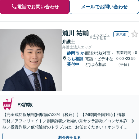
電話でお問い合わせ
メールでお問い合わせ
浦川 祐輔
東京都
インタビュ
ーを見る
弁護士
弁護士法人エッグ
営業時間：0
静岡市
か
面談方法(対面・
らも相談
電話・ビデオな
0:00~23:59
受付中
ど)は応相談
（平日）
FX詐欺
【完全成功報酬制(回収額の33％（税込）】【24時間全国対応】情報
商材／アフィリエイト／副業詐欺／出会い系サクラ詐欺／コンサル詐
欺／投資詐欺／仮想通貨のトラブルは、お任せください！オンライン
のみで解決も可能！
料金表を見る