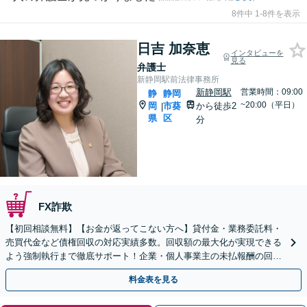
8件中 1-8件を表示
日吉 加奈恵
インタビューを
見る
弁護士
新静岡駅前法律事務所
新静岡駅
営業時間：09:00
静
静岡
~20:00（平日）
岡
市葵
から徒歩2
|
県
区
分
FX詐欺
【初回相談無料】【お金が返ってこない方へ】貸付金・業務委託料・
売買代金など債権回収の対応実績多数。回収額の最大化が実現できる
よう強制執行まで徹底サポート！企業・個人事業主の未払報酬の回収
もお任せください【新静岡駅直結】【夜間・休日相談OK】
料金表を見る