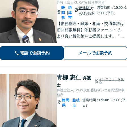
弁護士法人KURATA 焼津事務所
静
焼
焼津駅
か
営業時間：10:00~1
岡
津
|
7:00（平日）
ら徒歩2分
県
市
【債務整理・離婚・相続・交通事故は
初回相談無料】依頼者ファーストで、
より良い解決策をご提案します。「お
願いしてよかった」と思っていただけ
るよう、丁寧に説明して対応します
電話で面談予約
メールで面談予約
【焼津駅2分】【法テラス利用可能】
青柳 恵仁
弁護
インタビューを見
る
士
弁護士法人GoDo 支部藤枝やいづ合同法律事
務所
静岡
藤枝
営業時間：09:30~17:30（平
|
県
市
日）