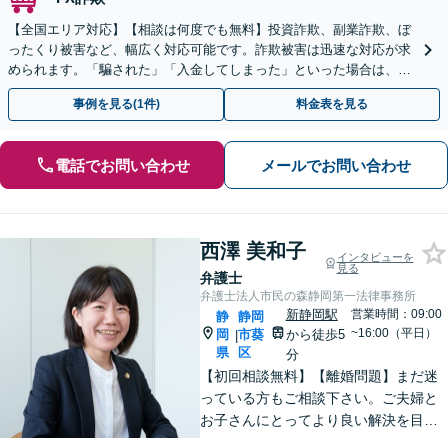
【全国エリア対応】【相談は何度でも無料】投資詐欺、副業詐欺、ぼ
ったくり被害など、幅広く対応可能です。詐欺被害は迅速な対応が求
められます。「騙された」「入金してしまった」といった場合は、お
早めにご相談ください。【電話・メール・WEB相談可】
事例を見る(1件)
料金表を見る
電話でお問い合わせ
メールでお問い合わせ
西澤 美和子
インタビューを
見る
弁護士
弁護士法人市民の森静岡第一法律事務所
新静岡駅
営業時間：09:00
静
静岡
~16:00（平日）
岡
市葵
から徒歩5
|
県
区
分
【初回相談無料】【離婚問題】まだ迷
っている方もご相談下さい。ご夫婦と
お子さんにとってより良い解決を目指
します。相続・交通事故・債務整理・