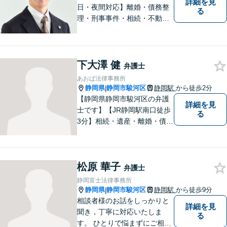
詳細を見
日・夜間対応】離婚・債務整
る
理・刑事事件・相続・不動産
問題・交通事故等、多数の解
決実績あり。お悩みに真摯に
向き合うことを心がけていま
す。法人・個人事業主の事業
下大澤 健
弁護士
再建・債務整理の問題解決に
あおば法律事務所
自信があります。
静岡県
静岡市駿河区
静岡駅
から徒歩2分
|
【静岡県静岡市駿河区の弁護
詳細を見
士です】【JR静岡駅南口徒歩
る
3分】相続・遺産・離婚・債務
整理・交通事故・不動産取引
などの個人に関わる問題や契
約・商取引・債権回収・事業
松原 華子
整理など企業に関わる問題を
弁護士
幅広く取り扱っております。
静岡富士法律事務所
どうぞお気軽にご相談くださ
静岡県
静岡市駿河区
静岡駅
から徒歩9分
|
い。
相談者様のお話をしっかりと
詳細を見
聞き，丁寧に対応いたしま
る
す。 ひとりで悩まずにご相談