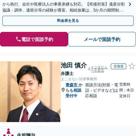
から執行、会社や医療法人の事業承継も対応。【死後対策】遺産分割
協議・調停、遺留分等の経験が豊富。相続放棄は、3か月の期間制限
があるため、お早めにご相談ください。【無料駐車場あり】
料金表を見る
電話で面談予約
メールで面談予約
池田 慎介
北海道
インタビュ
ーを見る
弁護士
まこまない法律事務所
営業時
青森市
か
面談方法(対面・電
らも相談
話・ビデオなど)は
間：本日
受付中
応相談
定休日
生前贈与