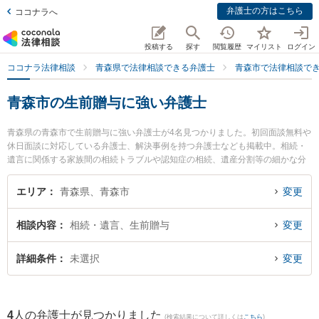
弁護士の方はこちら
ココナラへ
投稿する
探す
閲覧履歴
マイリスト
ログイン
ココナラ法律相談
青森県で法律相談できる弁護士
青森市で法律相談で
青森市の生前贈与に強い弁護士
青森県の青森市で生前贈与に強い弁護士が4名見つかりました。初回面談無料や
休日面談に対応している弁護士、解決事例を持つ弁護士なども掲載中。相続・
遺言に関係する家族間の相続トラブルや認知症の相続、遺産分割等の細かな分
野での絞り込み検索もでき便利です。特に雪のまち法律事務所の三上 大介弁護
士や青い森法律事務所の小澤 博之弁護士、弁護士法人青森リーガルサービス 青
エリア
青森県、青森市
変更
森支店 青森シティ法律事務所の木村 哲也弁護士のプロフィール情報や弁護士費
用、強みなどが注目されています。『青森市で土日や夜間に発生した生前贈与
相談内容
相続・遺言、生前贈与
変更
のトラブルを今すぐに弁護士に相談したい』『生前贈与のトラブル解決の実績
豊富な近くの弁護士を検索したい』『初回相談無料で生前贈与を法律相談でき
る青森市内の弁護士に相談予約したい』などでお困りの相談者さんにおすすめ
詳細条件
未選択
変更
です。
4
人の弁護士が見つかりました
(検索結果について詳しくは
こちら
)