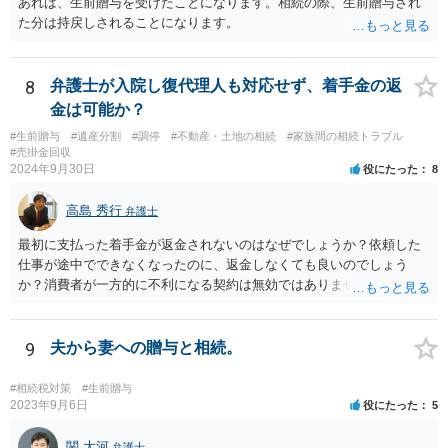
あれば、生前贈与を受けたことになります。相続の際、生前贈与され
を設定。 などがあり得るかと思われます。
た分は持戻しされることになります。
8
弁護士が入院し復代理人も対応せず、着手金の返
金は可能か？
#生前贈与
#遺産分割
#調停
#不動産・土地の相続
#家族間の相続トラブル
#売掛金回収
2024年9月30日
役にたった
8
高島 秀行
弁護士
最初に支払った着手金が返金されないのはなぜでしょうか？依頼した
仕事が途中でできなくなったのに、返金しなくても良いのでしょう
か？消費者が一方的に不利になる契約は無効ではありませんか？
着手金は、前の弁護士が倒れるまでにやった仕事に応じて清算する義
務があると思います。 倒れた弁護士が所属する弁護士会に相談さ
れた方がよいと思います。 倒れた弁護士は脳梗塞で倒れたようで
9
夫から妻への贈与と相続。
すが、 判断能力があり、復代理を倒れた弁護士の判断で復代理を
選任したのか 即ち、復代理人の選任は有効なのかという問題もあ
#相続税対策
#生前贈与
ると思います。
2023年9月6日
役にたった
5
関 大河
弁護士