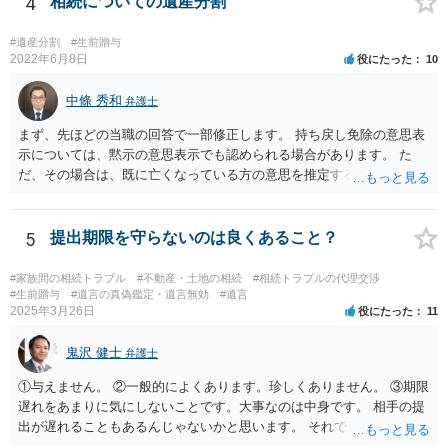
4
相続についての遺産分割
#遺産分割
#生前贈与
2022年6月8日
役にたった
10
中條 秀和
弁護士
まず、先ほどの当職の回答で一部修正します。 持ち戻し免除の意思表
示については、黙示の意思表示でも認められる場合があります。 た
だ、その場合は、既に亡くなっている方の意思を推定することになり
ますので、なかなか立証のハードルは高いと思われます。それゆえ、
持ち戻し免除の意思表示は書面で明確にしておいていただくべきとい
う結論は変わりません。 誤解を与えるような回答でした。失礼しまし
5
提出期限を守らないのは良くあること？
た。 文言については、「〇〇に対する生前贈与による特別受益の持ち
戻しをすべて免除する」というのがオーソドックスなものですが、ご
#家族間の相続トラブル
#不動産・土地の相続
#相続トラブルの代理交渉
心配ならば、弁護士のところに行って、特別受益となりそうな贈与に
#生前贈与
#遺言の真偽鑑定・遺言無効
#遺言
2025年3月26日
役にたった
11
ついて説明した上で、適切な文言についてご相談してみてはいかがで
しょうか。
鬼沢 健士
弁護士
①与えません。 ②一般的によくあります。珍しくありません。 ③期限
遅れをあまりに気にしないことです。大事なのは中身です。 相手の提
出が遅れることもあるんじゃないかと思います。 それでもあなた有利
にはなりません。