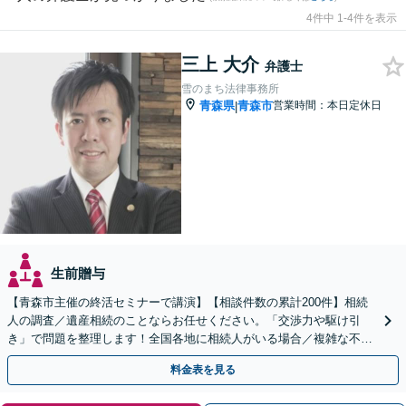
4件中 1-4件を表示
三上 大介
弁護士
雪のまち法律事務所
青森県
青森市
営業時間：本日定休日
|
生前贈与
【青森市主催の終活セミナーで講演】【相談件数の累計200件】相続
人の調査／遺産相続のことならお任せください。「交渉力や駆け引
き」で問題を整理します！全国各地に相続人がいる場合／複雑な不動
産の相続にも対応【初回相談無料／当日・夜間可】
料金表を見る