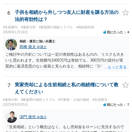
6
子供を相続から外しつつ友人に財産を譲る方法の
法的有効性は？
#生前贈与
#遺産分割
#家族間の相続トラブル
#相続税対策
2026年1月19日
役にたった
4
相続・遺言に強い弁護士
髙橋 俊太
弁護士
ご検討中の方針については一定の有効性はあるものの、リスクも大き
いと思われます。生前贈与1000万円は有効でも、300万円の貸付が実
質的に返済意思のない仮装と見られると、相続時に「贈与」と評価さ
れ、子から遺留分侵害額請求を受ける可能性があります。 その他の方
法として考えられるものとしては、 ①信託（家族信託・目的信託） 財
産を信託口に移し、受託者（信頼できる友人や専門職）に管理させ、
7
実家売却による生前相続と私の相続権について教
・生存中はあなたの生活費・介護費に優先充当 ・残余を友人や慈善団
えてください
体へ と使途を厳格に指定。相続ではなく信託帰属になるため、子の関
#遺産分割
#家族間の相続トラブル
#不動産・土地の相続
#生前贈与
与を大きく排除できます。 ②遺言＋生命保険の組合せ 生活資金は手元
2025年9月25日
役にたった
7
に残し、余剰資金で受取人を友人・団体にした保険を活用。保険金は
相続財産とは別枠で、遺留分対策にも有効と思われます。 ③負担付死
濵門 俊也
弁護士
因贈与 「介護・見守り等を条件に、死亡時に財産を渡す」契約。条件
不履行なら無効にでき、老後の安心を担保できます。 ④ 寄附予約＋解
「生前相続」という概念はなく、もし売却金をローンに充当するので
除条件 慈善団体への寄附を予約しつつ、資金不足時は解除できる条項