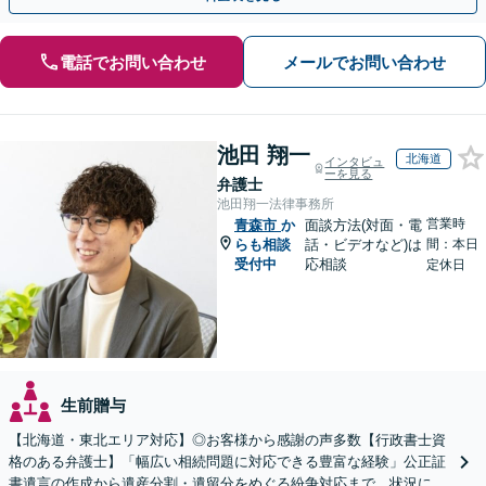
電話でお問い合わせ
メールでお問い合わせ
池田 翔一
北海道
インタビュ
ーを見る
弁護士
池田翔一法律事務所
営業時
青森市
か
面談方法(対面・電
らも相談
話・ビデオなど)は
間：本日
受付中
応相談
定休日
生前贈与
【北海道・東北エリア対応】◎お客様から感謝の声多数【行政書士資
格のある弁護士】「幅広い相続問題に対応できる豊富な経験」公正証
書遺言の作成から遺産分割・遺留分をめぐる紛争対応まで、状況に応