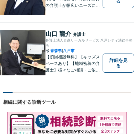
る
の弁護士が幅広いニーズにお
応えするアットホームな法律
事務所です。
山口 龍介
弁護士
弁護士法人青森リーガルサービス 八戸シティ法律事務
所
青森県
八戸市
|
【初回相談無料】【キッズス
詳細を見
ペースあり】【地域密着の弁
る
護士】様々なご相談・ご依頼
案件に迅速・丁寧に対応いた
します。お困りの方はぜひご
相談ください。
相続に関する診断ツール