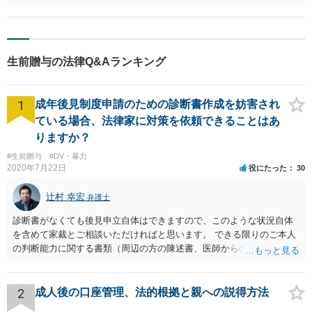
えます。
生前贈与の法律Q&Aランキング
1
成年後見制度申請のための診断書作成を妨害され
ている場合、法律家に対策を依頼できることはあ
りますか？
#生前贈与
#DV・暴力
2020年7月22日
役にたった
30
辻村 幸宏
弁護士
診断書がなくても後見申立自体はできますので、このような状況自体
を含めて家裁とご相談いただければと思います。 できる限りのご本人
の判断能力に関する書類（周辺の方の陳述書、医師からの聴取書等）
を整え、家裁の鑑定を経る前提で鑑定費用の予納金を用意し、申立て
をしていただければそこから先は進むのではないかと存じます。 ま
た、Aさんの意向を酌みすぎるあまりに後見申立ができない状況にして
2
成人後の口座管理、法的根拠と親への説得方法
いる施設の問題もありますので、当該地域の地域包括支援センターに