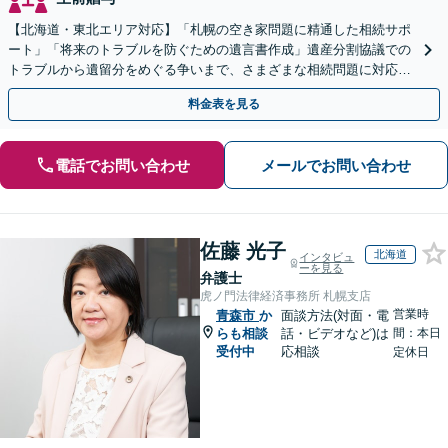
【北海道・東北エリア対応】「札幌の空き家問題に精通した相続サポ
ート」「将来のトラブルを防ぐための遺言書作成」遺産分割協議での
トラブルから遺留分をめぐる争いまで、さまざまな相続問題に対応し
ています「アクセス良好・WEB面談対応で安心の相談」
料金表を見る
電話でお問い合わせ
メールでお問い合わせ
佐藤 光子
北海道
インタビュ
ーを見る
弁護士
虎ノ門法律経済事務所 札幌支店
営業時
青森市
か
面談方法(対面・電
らも相談
話・ビデオなど)は
間：本日
受付中
応相談
定休日