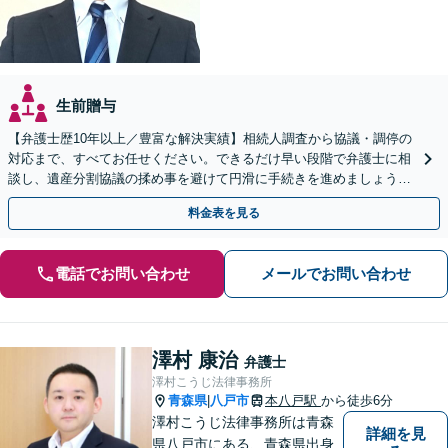
生前贈与
【弁護士歴10年以上／豊富な解決実績】相続人調査から協議・調停の
対応まで、すべてお任せください。できるだけ早い段階で弁護士に相
談し、遺産分割協議の揉め事を避けて円滑に手続きを進めましょう
【秘密厳守】【完全個室対応】【休日・夜間相談あり】
料金表を見る
電話でお問い合わせ
メールでお問い合わせ
澤村 康治
弁護士
澤村こうじ法律事務所
青森県
八戸市
本八戸駅
から徒歩6分
|
澤村こうじ法律事務所は青森
詳細を見
県八戸市にある、青森県出身