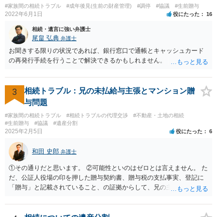
ご相談されるのもひとつの方法です。
#家族間の相続トラブル
#成年後見(生前の財産管理)
#調停
#協議
#生前贈与
2022年6月1日
役にたった
16
相続・遺言に強い弁護士
尾畠 弘典
弁護士
お聞きする限りの状況であれば、銀行窓口で通帳とキャッシュカード
の再発行手続を行うことで解決できるかもしれません。
3
相続トラブル：兄の未払給与主張とマンション贈
与問題
#家族間の相続トラブル
#相続トラブルの代理交渉
#不動産・土地の相続
#生前贈与
#協議
#遺産分割
2025年2月5日
役にたった
6
和田 史郎
弁護士
①その通りだと思います。 ②可能性といのはゼロとは言えません。 た
だ、公証人役場の印を押した贈与契約書、贈与税の支払事実、登記に
「贈与」と記載されていること、の証拠からして、兄の主張は通らな
いようには思います。 ③④その通りだと思います。 話し合いで折り合
わなければ、遺産分割調停を申し立てて進めるのがベターのような気
がしますね。