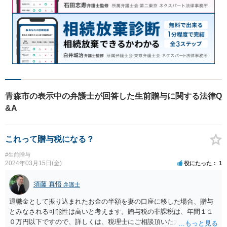
青森市の表示中の弁護士が回答した生前贈与に関する法律Q
&A
これって贈与税になる？
#生前贈与
2024年03月15日(金)
役にたった
1
須藤 真悟
弁護士
退職金として振り込まれたお金の半額を妻の口座に移した場合、贈与
とみなされる可能性は高いと考えます。贈与税の非課税は、年間１１
０万円以下ですので、詳しくは、税理士にご相談頂いた方がよいと考