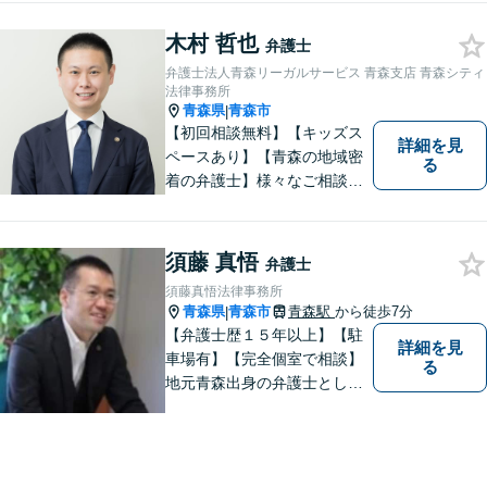
なお悩みでもご相談くださ
木村 哲也
い。 皆様が抱えている問題に
弁護士
真摯に向き合い、ともに解決
弁護士法人青森リーガルサービス 青森支店 青森シティ
いたします。
法律事務所
青森県
青森市
|
【初回相談無料】【キッズス
詳細を見
ペースあり】【青森の地域密
る
着の弁護士】様々なご相談・
ご依頼案件に迅速・丁寧に対
応いたします。
須藤 真悟
弁護士
須藤真悟法律事務所
青森県
青森市
青森駅
から徒歩7分
|
【弁護士歴１５年以上】【駐
詳細を見
車場有】【完全個室で相談】
る
地元青森出身の弁護士とし
て、相談にお越しくださった
方々が、平穏な日常を取り戻
すことができるように、迅速
に、そして真剣に取り組みま