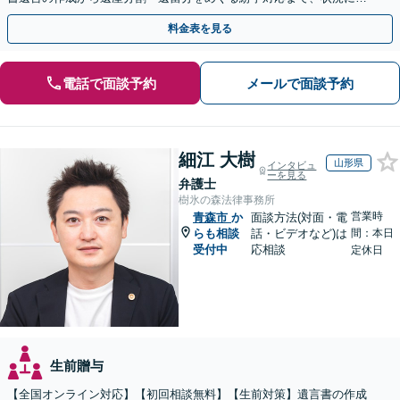
じた最適な方法をご提案します【夜間相談可】
料金表を見る
電話で面談予約
メールで面談予約
細江 大樹
山形県
インタビュ
ーを見る
弁護士
樹氷の森法律事務所
営業時
青森市
か
面談方法(対面・電
らも相談
話・ビデオなど)は
間：本日
受付中
応相談
定休日
生前贈与
【全国オンライン対応】【初回相談無料】【生前対策】遺言書の作成