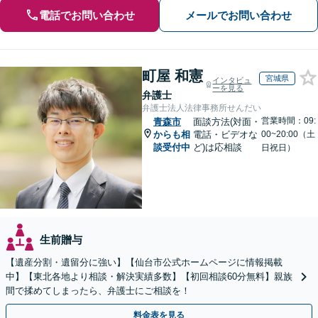
電話でお問い合わせ
メールでお問い合わせ
町屋 和憲
宮城県
インタビュ
ーを見る
弁護士
弁護士法人法律事務所せんだい
営業時間：09:
青森市
面談方法(対面・
からも相
電話・ビデオな
00~20:00（土
談受付中
ど)は応相談
日祝日）
生前贈与
【遺産分割・遺留分に強い】【仙台市公式ホームページに情報掲載
中】【東北各地より相談・解決実績多数】【初回相談60分無料】親族
間で揉めてしまったら、弁護士にご相談を！
料金表を見る