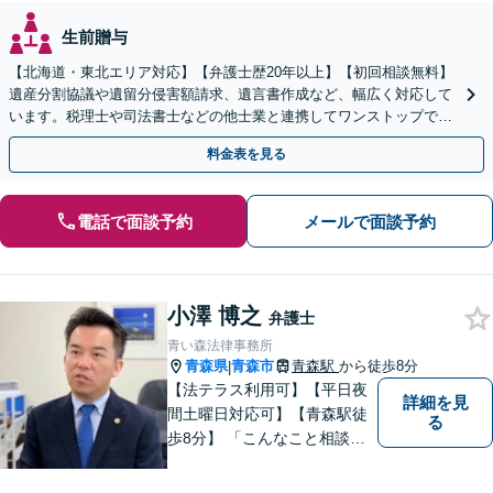
生前贈与
【北海道・東北エリア対応】【弁護士歴20年以上】【初回相談無料】
遺産分割協議や遺留分侵害額請求、遺言書作成など、幅広く対応して
います。税理士や司法書士などの他士業と連携してワンストップでの
解決が可能です。ぜひご相談ください。
料金表を見る
電話で面談予約
メールで面談予約
小澤 博之
弁護士
青い森法律事務所
青森県
青森市
青森駅
から徒歩8分
|
【法テラス利用可】【平日夜
詳細を見
間土曜日対応可】【青森駅徒
る
歩8分】 「こんなこと相談し
ていいのだろうか」とお思い
の方、大丈夫です。どのよう