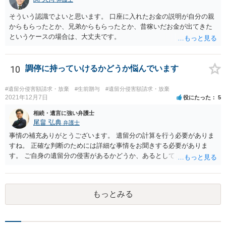
そういう認識でよいと思います。 口座に入れたお金の説明が自分の親
からもらったとか、兄弟からもらったとか、昔稼いだお金が出てきた
というケースの場合は、大丈夫です。
10
調停に持っていけるかどうか悩んでいます
#遺留分侵害額請求・放棄
#生前贈与
#遺留分侵害額請求・放棄
2021年12月7日
役にたった
5
相続・遺言に強い弁護士
尾畠 弘典
弁護士
事情の補充ありがとうございます。 遺留分の計算を行う必要がありま
すね。 正確な判断のためには詳細な事情をお聞きする必要がありま
す。 ご自身の遺留分の侵害があるかどうか、あるとしてどの程度の金
額となるかを正確に把握されたいのであれば、一度お近くの弁護士に
相談されるのが良いと思います。
もっとみる