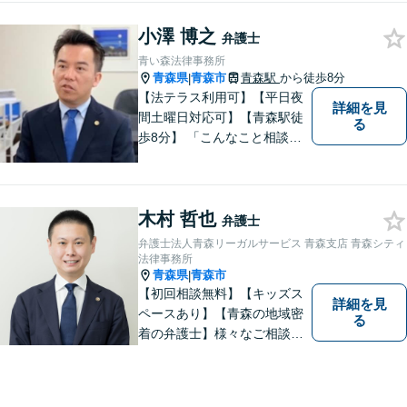
すことができるように、迅速
小澤 博之
に、そして真剣に取り組みま
弁護士
す。皆様が安心して相談でき
青い森法律事務所
るような雰囲気づくりを行な
青森県
青森市
青森駅
から徒歩8分
|
っています。
【法テラス利用可】【平日夜
詳細を見
間土曜日対応可】【青森駅徒
る
歩8分】 「こんなこと相談し
ていいのだろうか」とお思い
の方、大丈夫です。どのよう
なお悩みでもご相談くださ
木村 哲也
い。 皆様が抱えている問題に
弁護士
真摯に向き合い、ともに解決
弁護士法人青森リーガルサービス 青森支店 青森シティ
いたします。
法律事務所
青森県
青森市
|
【初回相談無料】【キッズス
詳細を見
ペースあり】【青森の地域密
る
着の弁護士】様々なご相談・
ご依頼案件に迅速・丁寧に対
応いたします。