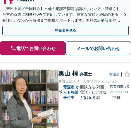
【来所不要／全国対応】不倫の慰謝料問題は請求したい方・請求され
た方の双方に相談料0円で対応しています。豊富な実績と経験のある
弁護士が交渉から解決まで徹底サポートします。無料の証拠診断や着
手金の返還保証もありますので安心してご相談ください。
料金表を見る
電話でお問い合わせ
メールでお問い合わせ
奥山 梢
弁護士
宮城県
弁護士法人リーガルプロフェッション
営業時間：0
青森市
か
面談方法(対面・
らも相談
電話・ビデオな
9:00~17:30
受付中
ど)は応相談
（平日）