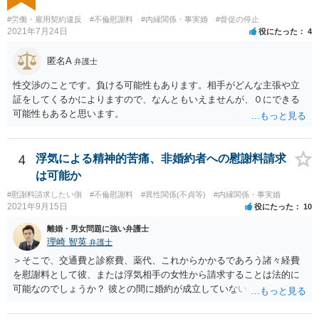
るのであれば払っておしまいにする、という考え方もあり得ます。
#労働・雇用契約違反
#不倫慰謝料
#内縁関係・事実婚
#督促の停止
2021年7月24日
役にたった
4
匿名A
弁護士
性交渉のことです。負ける可能性もあります。相手がどんな主張や立
証をしてくるかによりますので、なんともいえませんが、０にできる
可能性もあると思います。
4
浮気による精神的苦痛、非婚約者への慰謝料請求
は可能か
#慰謝料請求したい側
#不倫慰謝料
#異性関係(不貞等)
#内縁関係・事実婚
2021年9月15日
役にたった
10
離婚・男女問題に強い弁護士
理崎 智英
弁護士
＞そこで、交通費と診察費、薬代、これからかかるであろう諸々経費
を慰謝料として彼、または浮気相手の女性から請求することは法的に
可能なのでしょうか？ 彼との間に婚約が成立していない場合には，彼
や浮気相手の女性に対して慰謝料を請求することはできません。