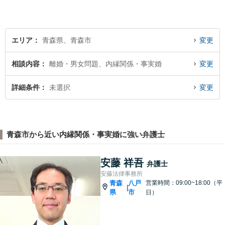
エリア
青森県、青森市
変更
相談内容
離婚・男女問題、内縁関係・事実婚
変更
詳細条件
未選択
変更
青森市から近い内縁関係・事実婚に強い弁護士
安藤 祥吾
弁護士
安藤法律事務所
青森
八戸
営業時間：09:00~18:00（平
|
県
市
日）