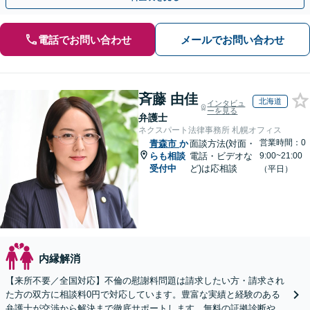
電話でお問い合わせ
メールでお問い合わせ
斉藤 由佳
北海道
インタビュ
ーを見る
弁護士
ネクスパート法律事務所 札幌オフィス
営業時間：0
青森市
か
面談方法(対面・
らも相談
電話・ビデオな
9:00~21:00
受付中
ど)は応相談
（平日）
内縁解消
【来所不要／全国対応】不倫の慰謝料問題は請求したい方・請求され
た方の双方に相談料0円で対応しています。豊富な実績と経験のある
弁護士が交渉から解決まで徹底サポートします。無料の証拠診断や着