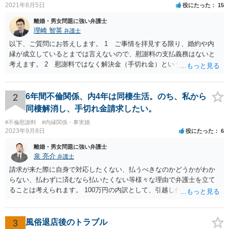
2021年8月5日
役にたった
15
離婚・男女問題に強い弁護士
理崎 智英
弁護士
以下、ご質問にお答えします。 1 ご事情を拝見する限り、婚約や内
縁が成立しているとまでは言えないので、慰謝料の支払義務はないと
考えます。 2 慰謝料ではなく解決金（手切れ金）という名目で数十
万円支払えば良いと思います。 3 今後同じような請求をされないよ
うに合意書を取り交わす必要はあると思います。 4 合意書を取り交
わし、その中で精算条項（一切の債権債務のないことを確認する）を
2
6年間不倫関係、内4年は同棲生活。のち、私から
設ければ、大丈夫です。
同棲解消し、手切れ金請求したい。
#不倫慰謝料
#内縁関係・事実婚
2023年9月8日
役にたった
6
離婚・男女問題に強い弁護士
泉 亮介
弁護士
請求が来た際に自身で対応したくない、払うべきなのかどうかがわか
らない、払わずに済むなら払いたくない等様々な理由で弁護士を立て
ることは考えられます。 100万円の内訳として、引越し代等でどの程
度の費用がかかったのかや、慰謝料としての支払いだったのかどうか
によっても追加での請求については変わってくるかと思われます。 ま
た、請求する金額によっては、相手方の判断として、それで全て終わ
3
風俗退店後のトラブル