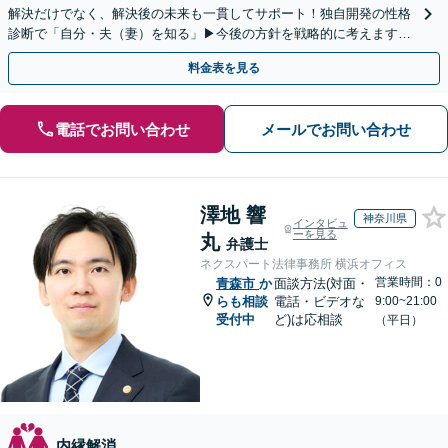
解決だけでなく、解決後の未来も一貫してサポート！独自開発の性格
診断で「自分・夫（妻）を知る」▶︎今後の方針を戦略的に考えます！
【休日夜間／オンライン相談OK】
料金表を見る
電話でお問い合わせ
メールでお問い合わせ
澤地 響
神奈川県
インタビュ
ーを見る
丸
弁護士
ネクスパート法律事務所 横浜オフィス
営業時間：0
青森市
か
面談方法(対面・
らも相談
電話・ビデオな
9:00~21:00
受付中
ど)は応相談
（平日）
内縁解消