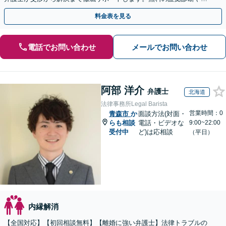
手金の返還保証もありますので安心してご相談ください。
料金表を見る
電話でお問い合わせ
メールでお問い合わせ
阿部 洋介
弁護士
北海道
法律事務所Legal Barista
営業時間：0
青森市
か
面談方法(対面・
らも相談
電話・ビデオな
9:00~22:00
受付中
ど)は応相談
（平日）
内縁解消
【全国対応】【初回相談無料】【離婚に強い弁護士】法律トラブルの