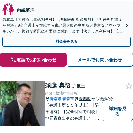
内縁解消
東北エリア対応【電話相談可】【初回来所相談無料】「将来を見据え
た解決」9名弁護士が在籍する東北最大級の事務所／豊富なノウハウ
をいかし、複雑な問題にも柔軟に対処します【法テラス利用可】【秘
密厳守】
料金表を見る
電話でお問い合わせ
メールでお問い合わせ
須藤 真悟
弁護士
須藤真悟法律事務所
青森県
青森市
青森駅
から徒歩7分
|
【弁護士歴１５年以上】【駐
詳細を見
車場有】【完全個室で相談】
る
地元青森出身の弁護士とし
て、相談にお越しくださった
方々が、平穏な日常を取り戻