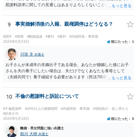
慰謝料請求に関しての見通しはあまりよろしくないことにご留意なさ
３割くらいの確率で認められそうな金額がいくらくらいかを提示した
ったうえで今後の対応を検討する必要があります。
上で、そこからの排除額ベースとすることも考えられますが、それだ
と弱気な弁護士だと思われたり、先生は私の主張を分かってくれてい
9
事実婚解消後の入籍、親権調停はどうなる？
ないと目くじらを立てる依頼者もいそうなので、やはり難点がありま
す。 個人的には、着手金の割合を高めて、タイムチャージ併用型にし
たり、長期化した場合は追加着手金を請求できるようにしたりして最
#調停
#親権
#離婚協議
#審判
#裁判
#内縁関係・事実婚
2024年6月23日
役にたった
1
悪排除額ベースの成功報酬はもらえなくても気にしないというのが良
いように思っています。 いずれにせよ、どういう形をとるにせよ、支
川添 圭
払う報酬額はあまり変わらないと思いますので、そのとおりに支払っ
弁護士
ても損にはならないはずです。 基本的に弁護士に1時間動いてもらう
お子さんが未成年の非嫡出子である場合、あなたが婚姻した後にお子
場合の相場は税抜2万円くらいですので、あなたの事件に50時間以上費
さんを夫の養子にしたい場合は、夫だけでなくあなたも養母として
やしているのであれば排除額ベースの成功報酬が支払われないと弁護
（夫婦共同で）養子縁組する必要があります（民法795条本文）。これ
士にとっては割りの悪い事件ということになるかと存じます。
は、養親と子の間には嫡出子の関係が生じるところ（民法809条）、実
母と子の間が非嫡出子の関係のままではバランスに欠けるためである
と説明されています。 そして、再婚後の養子縁組によって夫婦の共同
10
不倫の慰謝料と訴訟について
親権となった場合は、血縁上の父親からの父を親権者とする協議に代
わる調停及び審判（民法819条5項）は認められないと考えます。 この
#不倫慰謝料
#20年以上の婚姻期間
#内縁関係・事実婚
#強制執行・差し押さえ
点について明確な判例はありませんが、離婚後の親権者変更（民法819
#財産分与
2020年5月18日
役にたった
5
条6項）においては、離婚後に親権者が再婚して元夫婦の子と再婚相手
が養子縁組した場合には、親権者変更の申立ては認められないとする
離婚・男女問題に強い弁護士
最高裁判例があり、その判例で述べられている理由は民法819条5項の
助川 大樹
弁護士