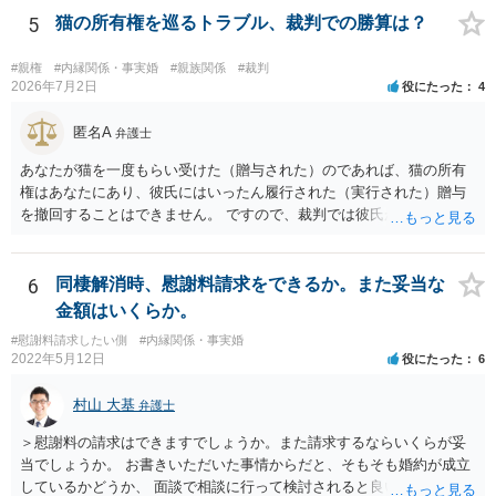
5
猫の所有権を巡るトラブル、裁判での勝算は？
#親権
#内縁関係・事実婚
#親族関係
#裁判
2026年7月2日
役にたった
4
匿名A
弁護士
あなたが猫を一度もらい受けた（贈与された）のであれば、猫の所有
権はあなたにあり、彼氏にはいったん履行された（実行された）贈与
を撤回することはできません。 ですので、裁判では彼氏が勝つことは
できません。 もっとも、贈与が立証（証明）できるかどうかはご記載
の事情からははっきりしませんので、早めに弁護士に面談相談する方
がいいでしょう。 場合によっては弁護士名で通知等出してもらうほう
6
同棲解消時、慰謝料請求をできるか。また妥当な
がいいかもしれません。
金額はいくらか。
#慰謝料請求したい側
#内縁関係・事実婚
2022年5月12日
役にたった
6
村山 大基
弁護士
＞慰謝料の請求はできますでしょうか。また請求するならいくらが妥
当でしょうか。 お書きいただいた事情からだと、そもそも婚約が成立
しているかどうか、 面談で相談に行って検討されると良いと思いま