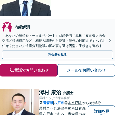
内縁解消
「あなたの離婚をトータルサポート」財産分与／親権／養育費／面会
交流／婚姻費用など「相続人調査から協議・調停の対応まですべてお
任せください」遺産分割協議の揉め事を避け円滑に手続きを進めまし
ょう【秘密厳守】【子連れ相談可】【休日・夜間相談あり】
料金表を見る
電話でお問い合わせ
メールでお問い合わせ
澤村 康治
弁護士
澤村こうじ法律事務所
青森県
八戸市
本八戸駅
から徒歩6分
|
澤村こうじ法律事務所は青森
詳細を見
県八戸市にある、青森県出身