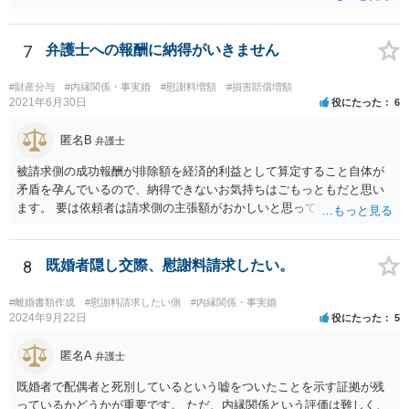
す。 結婚前提の交際にとどまり、婚約とまでは認められない可能性が
あるからです。 他方で、実際問題として同棲のために金銭的不利益が
生じているので、 厳密に婚約が成立しているかどうかは別として、話
7
弁護士への報酬に納得がいきません
し合いにより一定の支払いを受けて別れる、というのも考えられま
す。 相手としても、裁判までして争って支払いゼロを目指すよりは、
#財産分与
#内縁関係・事実婚
#慰謝料増額
#損害賠償増額
一定額を支払って円満に解決したいと考える可能性はあります。
2021年6月30日
役にたった
6
匿名B
弁護士
被請求側の成功報酬が排除額を経済的利益として算定すること自体が
矛盾を孕んでいるので、納得できないお気持ちはごもっともだと思い
ます。 要は依頼者は請求側の主張額がおかしいと思っているからこそ
弁護士を頼んでいて、弁護士も請求側の主張額がおかしいことを主張
しておきながら、成功報酬の請求の段になるとその「おかしい」請求
側の主張額を基準にして排除額を経済的利益として成功報酬を算定す
8
既婚者隠し交際、慰謝料請求したい。
るのは、二枚舌との誹りを受けても仕方がない面もあるように思いま
す。 ですので、被請求側の弁護士は、タイムチャージを併用したり、
#離婚書類作成
#慰謝料請求したい側
#内縁関係・事実婚
対応継続月毎に報酬を受けたり、出廷日当で調整したり、できるだけ
2024年9月22日
役にたった
5
排除額ベースの成功報酬の割合を落としていった方が良いようにも思
いますが、そうなってくると弁護士に勝訴インセンティブが働きにく
匿名A
弁護士
くなるのがなかなか難しいところです。 二枚舌を避けつつ、勝訴イン
既婚者で配偶者と死別しているという嘘をついたことを示す証拠が残
センティブも確保するためには、請求側の主張額を鵜呑みにした排除
っているかどうかが重要です。 ただ、内縁関係という評価は難しく、
額ベースとするのではなく、弁護士として反対の立場であれば、２～