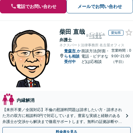
電話でお問い合わせ
メールでお問い合わせ
柴田 直哉
愛知県
インタビュ
ーを見る
弁護士
ネクスパート法律事務所 名古屋オフィス
営業時間：0
青森市
か
面談方法(対面・
らも相談
電話・ビデオな
9:00~21:00
受付中
ど)は応相談
（平日）
内縁解消
【来所不要／全国対応】不倫の慰謝料問題は請求したい方・請求され
た方の双方に相談料0円で対応しています。豊富な実績と経験のある
弁護士が交渉から解決まで徹底サポートします。無料の証拠診断や着
手金の返還保証もありますので安心してご相談ください。
料金表を見る