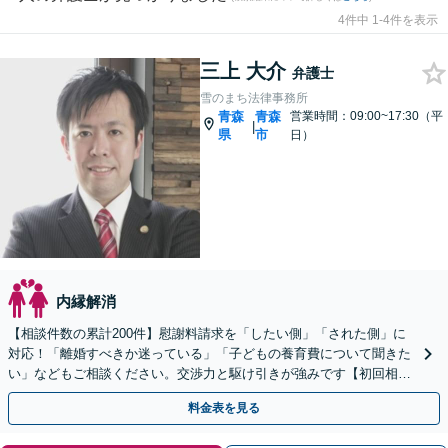
4件中 1-4件を表示
三上 大介
弁護士
雪のまち法律事務所
青森
青森
営業時間：09:00~17:30（平
|
県
市
日）
内縁解消
【相談件数の累計200件】慰謝料請求を「したい側」「された側」に
対応！「離婚すべきか迷っている」「子どもの養育費について聞きた
い」などもご相談ください。交渉力と駆け引きが強みです【初回相談
無料／当日・夜間も相談可】
料金表を見る