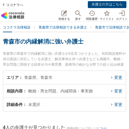
弁護士の方はこちら
ココナラへ
投稿する
探す
閲覧履歴
マイリスト
ログイン
ココナラ法律相談
青森県で法律相談できる弁護士
青森市で法律相談で
青森市の内縁解消に強い弁護士
青森県の青森市で内縁解消に強い弁護士が4名見つかりました。初回面談無料や
休日面談に対応している弁護士、解決事例を持つ弁護士なども掲載中。離婚・
男女問題に関係する財産分与や養育費、親権等の細かな分野での絞り込み検索
もでき便利です。特に雪のまち法律事務所の三上 大介弁護士や須藤真悟法律事
務所の須藤 真悟弁護士、青い森法律事務所の小澤 博之弁護士のプロフィール情
エリア
青森県、青森市
変更
報や弁護士費用、強みなどが注目されています。『青森市で土日や夜間に発生
した内縁解消のトラブルを今すぐに弁護士に相談したい』『内縁解消のトラブ
相談内容
離婚・男女問題、内縁関係・事実婚
変更
ル解決の実績豊富な近くの弁護士を検索したい』『初回相談無料で内縁解消を
法律相談できる青森市内の弁護士に相談予約したい』などでお困りの相談者さ
んにおすすめです。
詳細条件
未選択
変更
4
人の弁護士が見つかりました
(検索結果について詳しくは
こちら
)