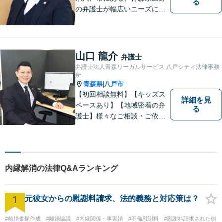
る
の弁護士が幅広いニーズにお
応えするアットホームな法律
事務所です。
山口 龍介
弁護士
弁護士法人青森リーガルサービス 八戸シティ法律事務
所
青森県
八戸市
|
【初回相談無料】【キッズス
詳細を見
ペースあり】【地域密着の弁
る
護士】様々なご相談・ご依頼
案件に迅速・丁寧に対応いた
します。お困りの方はぜひご
相談ください。
内縁解消の法律Q&Aランキング
1
元彼女からの慰謝料請求、法的義務と対応策は？
#離婚書類作成
#離婚協議
#内縁関係・事実婚
#不倫慰謝料
#慰謝料請求された側