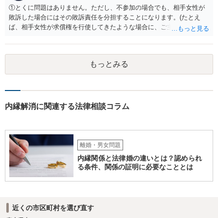
場面でも同様であると考えられるからです。
①とくに問題はありません。ただし、不参加の場合でも、相手女性が
敗訴した場合にはその敗訴責任を分担することになります。(たとえ
ば、相手女性が求償権を行使してきたような場合に、ご主人から、今
回の訴訟で出てきた主張と反する主張が出来なくなります。) ②その可
能性もあるでしょうが、真相は分かりません。 ③ならないと思いま
す。 ④- ⑤それにはなりえます。 ⑥一般論ですが、裁判官は証拠に基
もっとみる
づいて事実を認定するわけですから、証拠が大切です。 証拠をきちん
と整えての訴訟提起だとは思いますが、これからでも整えられるので
あれば準備しておくことが大切でしょう。 ⑦今回の不貞行為が原因で
離婚に至るのであれば100万円以上で和解・判決になることが多いと思
います。具体的な事情が分かりかねますので、幅のありすぎる回答で
内縁解消に関連する法律相談コラム
申し訳ありません。 現在、法律事務所にご依頼されているようですか
ら、ご担当の先生にも聞いてみて頂ければと存じます。 ご参考になれ
ば幸いです。
離婚・男女問題
内縁関係と法律婚の違いとは？認められ
る条件、関係の証明に必要なこととは
近くの市区町村を選び直す