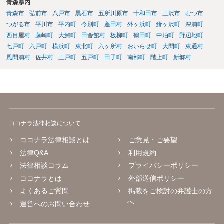
青森県内
青森市
弘前市
八戸市
黒石市
五所川原市
十和田市
三沢市
むつ市
つがる市
平川市
平内町
今別町
蓬田村
外ヶ浜町
鰺ヶ沢町
深浦町
西目屋村
藤崎町
大鰐町
田舎館村
板柳町
鶴田町
中泊町
野辺地町
七戸町
六戸町
横浜町
東北町
六ヶ所村
おいらせ町
大間町
東通村
風間浦村
佐井村
三戸町
五戸町
田子町
南部町
階上町
新郷村
ココナラ法律相談について
ココナラ法律相談とは
ご意見・ご要望
法律Q&A
利用規約
法律相談コラム
プライバシーポリシー
ココナラとは
外部送信ポリシー
よくあるご質問
掲載をご検討の弁護士の方
へ
運営へのお問い合わせ