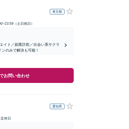
東京都
00~23:59（土日祝日）
リエイト／副業詐欺／出会い系サクラ
インのみで解決も可能！
でお問い合わせ
愛知県
日定休日