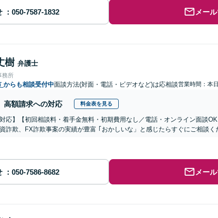
せ
メール
丈樹
弁護士
事務所
市
からも相談受付中
面談方法(対面・電話・ビデオなど)は応相談
営業時間：本
高額請求への対応
料金表を見る
対応】【初回相談料・着手金無料・初期費用なし／電話・オンライン面談OK、
資詐欺、FX詐欺事案の実績が豊富 ｢おかしいな」と感じたらすぐにご相談く
せ
メール