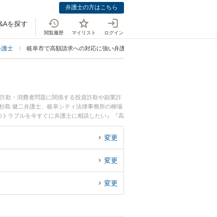
弁護士の方はこちら
&Aを探す
閲覧履歴
マイリスト
ログイン
弁護士
岐阜市で高額請求への対応に強い弁護士
。詐欺・消費者問題に関係する投資詐欺や副業詐
杉島 健二弁護士、岐阜シティ法律事務所の柳場
のトラブルを今すぐに弁護士に相談したい』『高
阜市内の弁護士に相談予約したい』などでお困り
変更
変更
変更