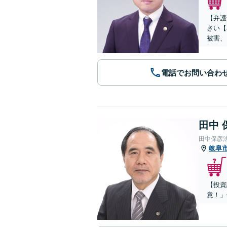
【弁護
さい【
被害、
電話でお問い合わ
田中 
田中保彦
岐阜
【投資
意！」