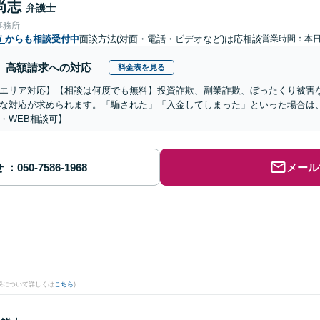
尚志
弁護士
事務所
市
からも相談受付中
面談方法(対面・電話・ビデオなど)は応相談
営業時間：本
高額請求への対応
料金表を見る
エリア対応】【相談は何度でも無料】投資詐欺、副業詐欺、ぼったくり被害
な対応が求められます。「騙された」「入金してしまった」といった場合は
・WEB相談可】
せ
メール
果について詳しくは
こちら
)