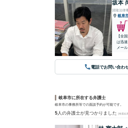
坂本 
清陵法律
岐阜
【全国
は迅速
メール
電話でお問い合わ
岐阜市に所在する弁護士
岐阜市の事務所等での面談予約が可能です。
5
人の弁護士が見つかりました
(検索結