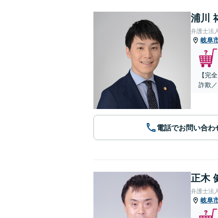
浦川 
弁護士法
岐阜
【完全
詐欺／
電話でお問い合わ
正木 
弁護士法
岐阜