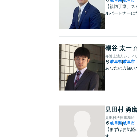
岐阜県
岐阜市
|
【親切丁寧、ス
ルパートナーに
磯谷 太一
弁護士法人シティ
岐阜県
岐阜市
|
あなたの力強い
見田村 勇
見田村法律事務所
岐阜県
岐阜市
|
【まずはお気軽
す。