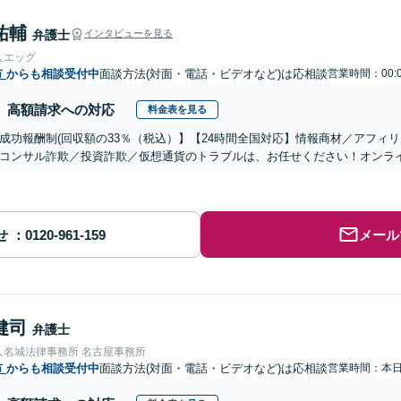
祐輔
弁護士
インタビューを見る
人エッグ
市
からも相談受付中
面談方法(対面・電話・ビデオなど)は応相談
営業時間：00:
高額請求への対応
料金表を見る
成功報酬制(回収額の33％（税込）】【24時間全国対応】情報商材／アフィ
コンサル詐欺／投資詐欺／仮想通貨のトラブルは、お任せください！オンラ
せ
メール
健司
弁護士
人名城法律事務所 名古屋事務所
市
からも相談受付中
面談方法(対面・電話・ビデオなど)は応相談
営業時間：本