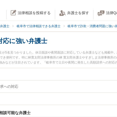
法律相談を投稿する
弁護士を探す
法律Q
弁護士
岐阜市で法律相談できる弁護士
岐阜市で詐欺・消費者問題に強い
対応に強い弁護士
士が5名見つかりました。休日面談や夜間面談に対応している弁護士なども掲載中
もでき便利です。特に林寛太郎法律事務所の林 寛太郎弁護士やすぎしま法律事務所の
強みなどが注目されています。『岐阜市で土日や夜間に発生した高額請求への対応
くの弁護士を検索したい』『初回相談無料で高額請求への対応を法律相談できる岐
求への対応
相談可能な弁護士