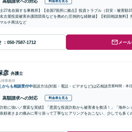
高額請求への対応
料金表を見る
士27名在籍する事務所】【全国7箇所に拠点】投資トラブル（目安：被害額1
名古屋投資被害弁護団団長などを務めた圧倒的な経験値】【初回相談無料】先
マルチ商法など
せ
メール
保彦
弁護士
法律事務所
市
からも相談受付中
面談方法(対面・電話・ビデオなど)は応相談
営業時間：本
高額請求への対応
料金表を見る
詐欺に強い／豊富な実績】「悪質な投資詐欺から被害者を救済！」「海外シ
依頼者さまの痛みに寄り添って丁寧なヒアリングをおこない、少しでも多く