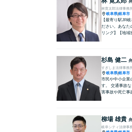
林 寛太郎
林寛太郎法律事務
岐阜県
岐阜市
|
【最寄り駅JR
ださい。あなた
リング】【地域
杉島 健二
すぎしま法律事務
岐阜県
岐阜市
|
市民や中小企業
す。 交通事故
害事故や死亡事
柳場 雄貴
岐阜シティ法律事