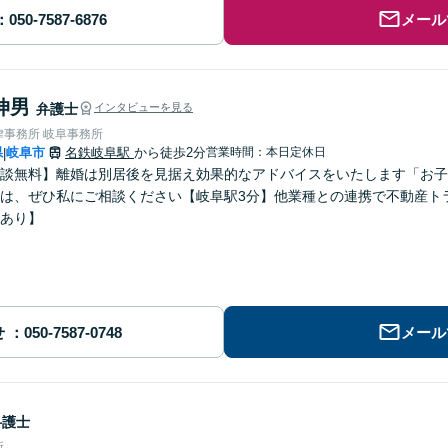
メール
伸男
弁護士
インタビューを見る
律事務所 岐阜事務所
県
岐阜市
名鉄岐阜駅
から徒歩2分
営業時間：本日定休日
|
談無料】離婚は別居後を見据え効果的なアドバイスをいたします「お子
は、ぜひ私にご相談ください【岐阜駅3分】他業種との連携で不動産ト
あり】
せ
メール
弁護士
所