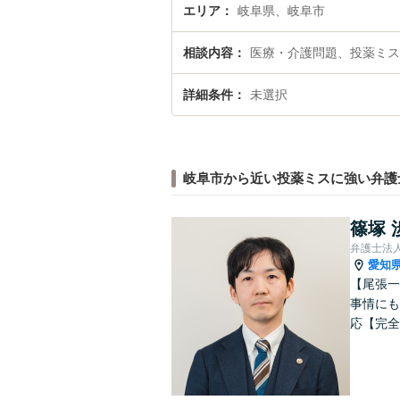
エリア
岐阜県、岐阜市
相談内容
医療・介護問題、投薬ミス
詳細条件
未選択
岐阜市から近い投薬ミスに強い弁護
篠塚 
弁護士法
愛知
【尾張一
事情にも
応【完全