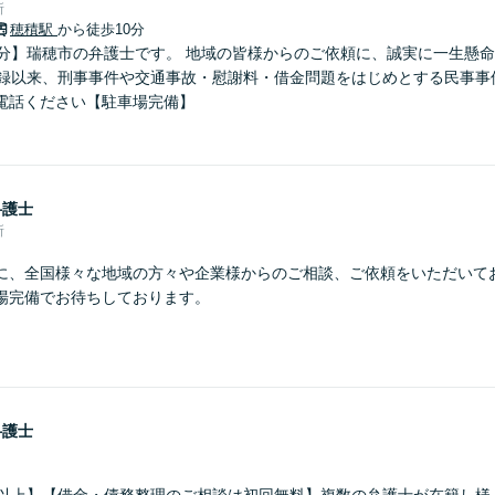
所
穂積駅
から徒歩10分
0分】瑞穂市の弁護士です。 地域の皆様からのご依頼に、誠実に一生懸命
登録以来、刑事事件や交通事故・慰謝料・借金問題をはじめとする民事事
電話ください【駐車場完備】
弁護士
所
に、全国様々な地域の方々や企業様からのご相談、ご依頼をいただいて
場完備でお待ちしております。
弁護士
年以上】【借金・債務整理のご相談は初回無料】複数の弁護士が在籍し様