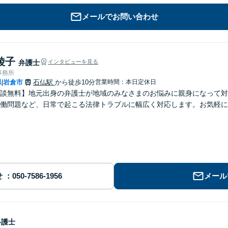
メールでお問い合わせ
綾子
弁護士
インタビューを見る
事務所
県
岩倉市
石仏駅
から徒歩10分
営業時間：本日定休日
|
談無料】地元出身の弁護士が地域のみなさまのお悩みに親身になって対
働問題など、日常で起こる法律トラブルに幅広く対応します。お気軽に
せ
メール
弁護士