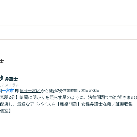
士
渉
弁護士
人アストラル
県
一宮市
尾張一宮駅
から徒歩2分
営業時間：本日定休日
|
宮駅2分】暗闇に明かりを照らす星のように、法律問題で悩む皆さまの
配慮し、最適なアドバイスを【離婚問題】女性弁護士在籍／証拠収集・
個室】