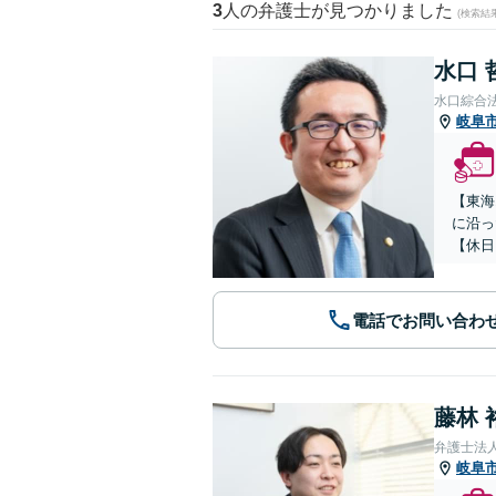
3
人の弁護士が見つかりました
(検索結
水口 
水口綜合
岐阜
【東海
に沿っ
【休日
電話でお問い合わ
藤林 
弁護士法
岐阜