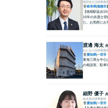
堀田暁之法律事務
岐阜県
瑞穂市
|
【穂積駅徒歩1
15年の弁護士
た。お気軽にお
渡邊 海太
わたなべ法律事務
愛知県
一宮市
|
東海三県を中心
の相談室、駐車
細野 優子
鈴木泉法律事務所
愛知県
一宮市
|
【弁護士歴15