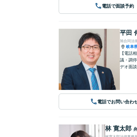
電話で面談予約
平田 
旭合同法
岐阜
【電話相
議・調停
デオ面談
電話でお問い合わ
林 寛太郎
林寛太郎法律事務