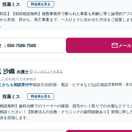
投薬ミス
料金表を見る
対応】【初回相談無料】複数事務所で断られた事案も和解に導く論理的アプ
から肝炎、肝がん、死亡事案まで、一人ひとりに合わせた方法をご提案しま
。
せ
メール
 沙織
弁護士
インタビューを見る
人広尾有栖川法律事務所
市
からも相談受付中
面談方法(対面・電話・ビデオなど)は応相談
営業時間：本
投薬ミス
料金表を見る
相談無料】歯科治療でのリーマーの破損、脱毛やシミ取りでの火傷などクリ
相談ください！【医療法人の法務・クリニックの顧問経験あり】実情に即し
決を目指します。