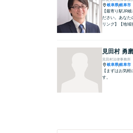
岐阜県
岐阜市
|
【最寄り駅JR
ださい。あなた
リング】【地域
見田村 勇
見田村法律事務所
岐阜県
岐阜市
|
【まずはお気軽
す。