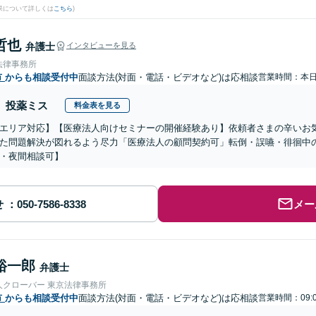
果について詳しくは
こちら
)
哲也
弁護士
インタビューを見る
法律事務所
市
からも相談受付中
面談方法(対面・電話・ビデオなど)は応相談
営業時間：本
投薬ミス
料金表を見る
エリア対応】【医療法人向けセミナーの開催経験あり】依頼者さまの辛いお
た問題解決が図れるよう尽力「医療法人の顧問契約可」転倒・誤嚥・徘徊中
・夜間相談可】
せ
メー
裕一郎
弁護士
人クローバー 東京法律事務所
市
からも相談受付中
面談方法(対面・電話・ビデオなど)は応相談
営業時間：09: