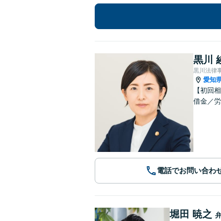
黒川 
黒川法律
愛知
【初回相
借金／労
電話でお問い合わ
堀田 暁之