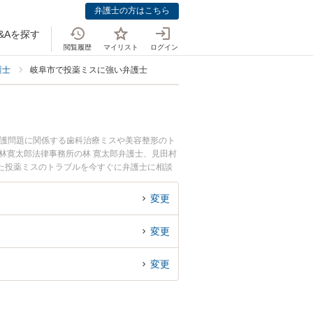
弁護士の方はこちら
&Aを探す
閲覧履歴
マイリスト
ログイン
護士
岐阜市で投薬ミスに強い弁護士
介護問題に関係する歯科治療ミスや美容整形のト
林寛太郎法律事務所の林 寛太郎弁護士、見田村
た投薬ミスのトラブルを今すぐに弁護士に相談
内の弁護士に相談予約したい』などでお困りの相
変更
変更
変更