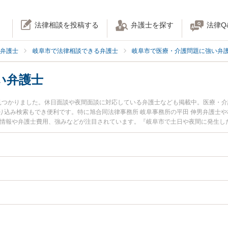
法律相談を投稿する
弁護士を探す
法律Q
弁護士
岐阜市で法律相談できる弁護士
岐阜市で医療・介護問題に強い弁
い弁護士
見つかりました。休日面談や夜間面談に対応している弁護士なども掲載中。医療・
り込み検索もでき便利です。特に旭合同法律事務所 岐阜事務所の平田 伸男弁護士や
ル情報や弁護士費用、強みなどが注目されています。『岐阜市で土日や夜間に発生し
な近くの弁護士を検索したい』『初回相談無料で投薬ミスを法律相談できる岐阜市