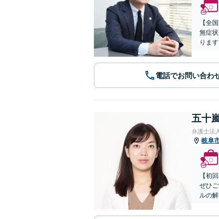
【全国
無症状
ります
電話でお問い合わ
五十嵐
弁護士法
岐阜
【初回
ぜひご
ルの解