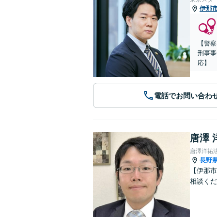
伊那
【警察
刑事事
応】
電話でお問い合わ
唐澤 
唐澤洋祐
長野
【伊那市
相談くだ