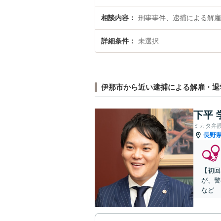
相談内容
刑事事件、逮捕による解雇
詳細条件
未選択
伊那市から近い逮捕による解雇・退
下平 
ミカタ弁
長野
【初回
が、警
など