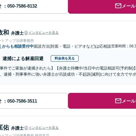
せ
メール
政和
弁護士
インタビューを見る
ートアップ法律事務所
市
からも相談受付中
面談方法(対面・電話・ビデオなど)は応相談
営業時間：06:3
逮捕による解雇回避
料金表を見る
事件でご家族が逮捕されたら】【弁護士待機中/当日中の電話相談可(予約制
、逮捕・刑事事件に強い弁護士が示談成功・不起訴(減刑)に向けて全力でサ
せ
メール
匡佑
弁護士
インタビューを見る
ートアップ法律事務所 新宿支店