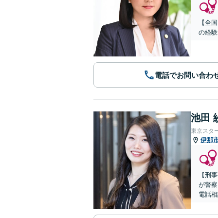
【全国
の経験
電話でお問い合わ
池田 
東京スタ
伊那
【刑事
が警察
電話相