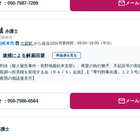
せ
メール
誠
弁護士
律事務所
県
松本市
大庭駅
から徒歩10分
営業時間：09:00~18:00（平日）
|
逮捕による解雇回避
料金表を見る
判決（殺人被告事件・長野地裁松本支部）、再度の執行猶予、不起訴等の実
取調べ拒否権を実現する会（ＲＡＩＳ）会員】【『季刊刑事弁護』１２３号
夜間の相談接見可】
せ
メール
弁護士