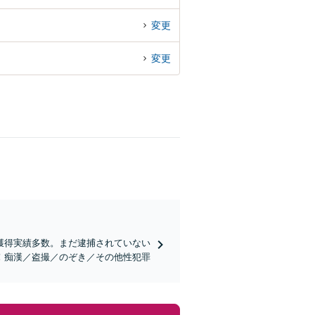
変更
変更
獲得実績多数。まだ逮捕されていない
！痴漢／盗撮／のぞき／その他性犯罪