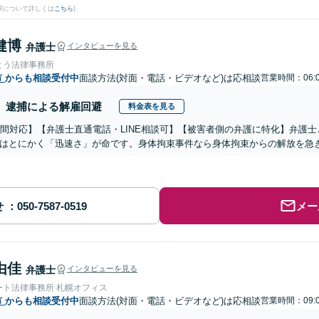
果について詳しくは
こちら
)
健博
弁護士
インタビューを見る
とう法律事務所
市
からも相談受付中
面談方法(対面・電話・ビデオなど)は応相談
営業時間：06:0
逮捕による解雇回避
料金表を見る
時間対応】【弁護士直通電話・LINE相談可】【被害者側の弁護に特化】弁護
はとにかく「迅速さ」が命です。身体拘束事件なら身体拘束からの解放を急
せ
メー
由佳
弁護士
インタビューを見る
ート法律事務所 札幌オフィス
市
からも相談受付中
面談方法(対面・電話・ビデオなど)は応相談
営業時間：09:0