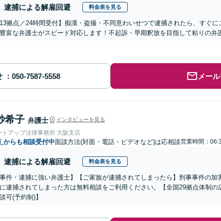
逮捕による解雇回避
料金表を見る
13拠点／24時間受付】痴漢・盗撮・不同意わいせつで逮捕されたら、すぐ
豊富な弁護士がスピード対応します！不起訴・早期釈放を目指して粘りの弁
せ
メール
紗希子
弁護士
インタビューを見る
ートアップ法律事務所 大阪支店
市
からも相談受付中
面談方法(対面・電話・ビデオなど)は応相談
営業時間：06:3
逮捕による解雇回避
料金表を見る
事件・逮捕に強い弁護士】【ご家族が逮捕されてしまったら】刑事事件の加
に逮捕されてしまった方は無料相談をご利用ください。【全国29拠点体制の
談可(予約制)】