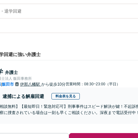
・退学回避
学回避に強い弁護士
学
弁護士
護士法人 飯田事務所
県
飯田市
伊那八幡駅
から徒歩10分
営業時間：08:30~23:00（平日）
|
逮捕による解雇回避
料金表を見る
相談無料】【最短即日！緊急対応可】刑事事件はスピード解決が鍵！不起訴
察に捜査されている場合は一刻も早くご相談ください。深夜まで電話受付中