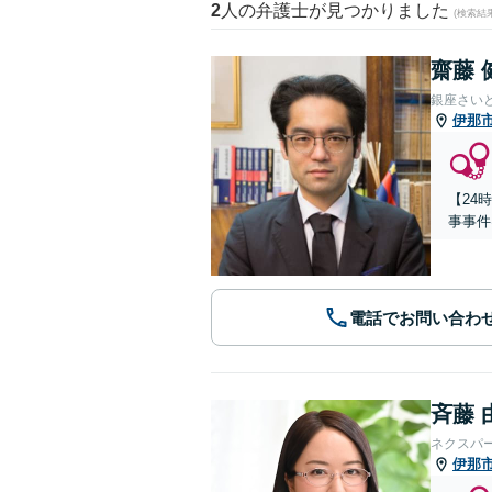
2
人の弁護士が見つかりました
(検索結
齋藤 
銀座さい
伊那
【24
事事件
電話でお問い合わ
斉藤 
ネクスパ
伊那