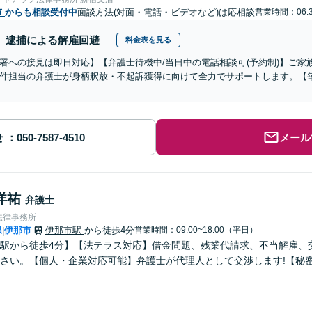
市
からも相談受付中
面談方法(対面・電話・ビデオなど)は応相談
営業時間：06:3
逮捕による解雇回避
料金表を見る
署への接見は即日対応】【弁護士待機中/当日中の電話相談可(予約制)】ご
件担当の弁護士が身柄釈放・不起訴獲得に向けて全力でサポートします。【毎
せ
メール
洋祐
弁護士
法律事務所
県
伊那市
伊那市駅
から徒歩4分
営業時間：09:00~18:00（平日）
|
駅から徒歩4分】【法テラス対応】借金問題、残業代請求、不当解雇、
さい。【個人・企業対応可能】弁護士が代理人として交渉します!【秘