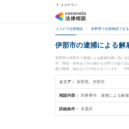
ココナラへ
ココナラ法律相談
長野県で法律相談できる
伊那市の逮捕による解
長野県の伊那市で逮捕による解雇回避に強い弁
件、再犯・前科あり等の細かな分野での絞り込
護士費用、強みなどが注目されています。『伊
の実績豊富な近くの弁護士を検索したい』『初
す。
エリア
長野県、伊那市
相談内容
刑事事件、逮捕による解雇
詳細条件
未選択