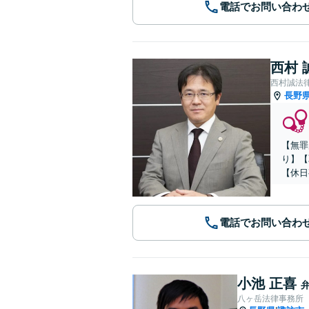
電話でお問い合わ
西村 
西村誠法
長野
【無罪
り】【
【休日
電話でお問い合わ
小池 正喜
八ヶ岳法律事務所