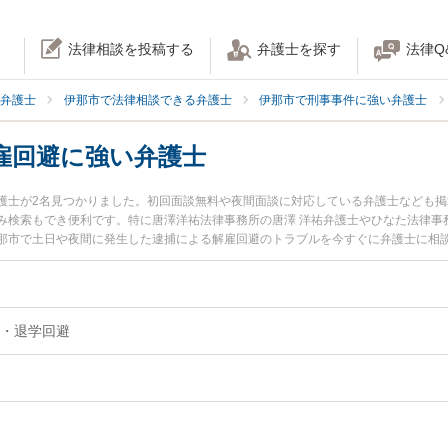
法律相談を投稿する
弁護士を探す
法律Q
弁護士
伊那市で法律相談できる弁護士
伊那市で刑事事件に強い弁護士
雇回避に強い弁護士
護士が2名見つかりました。初回面談無料や夜間面談に対応している弁護士なども
み検索もでき便利です。特に唐澤洋祐法律事務所の唐澤 洋祐弁護士やひなた法律事
那市で土日や夜間に発生した逮捕による解雇回避のトラブルを今すぐに弁護士に相
回相談無料で逮捕による解雇回避を法律相談できる伊那市内の弁護士に相談予約し
・退学回避