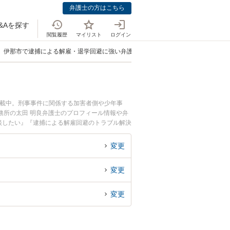
弁護士の方はこちら
&Aを探す
閲覧履歴
マイリスト
ログイン
伊那市で逮捕による解雇・退学回避に強い弁護士
掲載中。刑事事件に関係する加害者側や少年事
務所の太田 明良弁護士のプロフィール情報や弁
談したい』『逮捕による解雇回避のトラブル解決
たい』などでお困りの相談者さんにおすすめで
変更
変更
変更