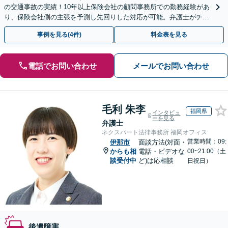
の交通事故の実績！10年以上保険会社の顧問事務所での勤務経験があ
り、保険会社側の主張を予測し先回りした対応が可能。弁護士がチー
ムとなり示談交渉、休業損害、後遺障害等に対応。
事例を見る(4件)
料金表を見る
電話でお問い合わせ
メールでお問い合わせ
毛利 朱李
福岡県
インタビュ
ーを見る
弁護士
ネクスパート法律事務所 福岡オフィス
営業時間：09:
伊那市
面談方法(対面・
からも相
電話・ビデオな
00~21:00（土
談受付中
ど)は応相談
日祝日）
後遺障害