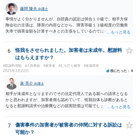
藤岡 隆夫
弁護士
事情がよく分かりませんが、自賠責の認定は併合１０級で、相手方保
険会社の主張は、障害の内容などから、障害等級１３級程度の労働喪
失率で損害金額を計算すべきとの主張をしているのではないでしょう
か。 こちらの弁護士の責任ではなく、相手保険会社の姿勢が原因です
ので、弁護士を交代しても状況は変わらないでしょう。今の弁護士と
十分に打ち合わせをすることが重要だと思います。
6
怪我をさせられました。加害者は未成年。慰謝料
はもらえますか？
#慰謝料増額
#人身事故
#被害者
#むち打ち被害
#後遺障害
2025年3月22日
役にたった
8
泉 亮介
弁護士
相手が未成年となりますのでその法定代理人である親への請求となる
かと思われますが、加害者側も認めていて、怪我自体も診断があると
なると慰謝料請求や治療費などの損害賠償は可能でしょう。 整骨院へ
の通院は医師からの指示がない場合は治療に必要な通院と評価されな
い場合が多いです。 また、保険会社から提案される金額は低めに出さ
れることも多いため、その交渉のために弁護士を入れるということも
7
傷害事件の加害者が被害者の仲間に対する訴訟は
考えられるかと思われます。
可能か？