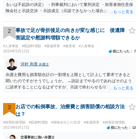
るいは不起訴の決定） ・刑事裁判において量刑決定 ・加害者側任意保
険会社と示談交渉 ・示談成立（示談できなかった場合は裁判） となり
ます。なお、警察では、お母様の生前のご様子やご遺族の被害感情、
加害者に対する処罰感情など尋ねられるはずですので、率直にお答え
になるとよいと思います。
2
事故で足が骨折後足の向きが変な感じに 後遺障
害認定や慰謝料増額できるか
#人身事故
#慰謝料増額
#後遺障害
#被害者
#人身事故
2024年5月12日
役にたった
7
河村 和貴
弁護士
弁護士費用も損害額合計の一割増を上限として計上して要求できると
聞いたのですがそうでしょうか。 →訴訟までやるのであればそのよう
に請求することになるはずですが、示談で終わらせる場合には、そこ
は譲歩させられることが多いように思います。 LAC基準の弁護士さん
ならほとんど充足できるか多くが返ってくるイメージなので頼むのも
いいかなと思うのですが。 →LAC基準でもそうかもしれませんし、交
3
お店での転倒事故、治療費と損害賠償の相談方法
通事故事案ではより定額の費用としている法律事務所も多いように思
は？
います。費用面も含めて、弁護士さんを検討してみるとよいかもしれ
#損害賠償増額
#慰謝料増額
#保険会社との交渉
#後遺障害
#損害賠償増額
ませんね。 かなり具体的な話も多くなっているので、法律事務所に問
2023年6月17日
役にたった
12
い合わせてみるとよいと思います。
交通事故に強い弁護士