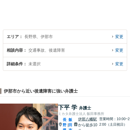
ご相談を承ります。【地域に
根ざした弁護士】もし何かお
困りな事がございましたらお
気軽にご相談ください。
エリア
長野県、伊那市
変更
相談内容
交通事故、後遺障害
変更
詳細条件
未選択
変更
伊那市から近い後遺障害に強い弁護士
下平 学
弁護士
ミカタ弁護士法人 飯田事務所
伊那八幡駅
営業時間：10:00~2
長
飯
2:00（土日祝日）
野
田
から徒歩10
|