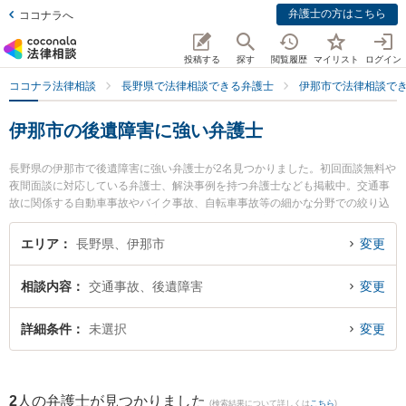
弁護士の方はこちら
ココナラへ
投稿する
探す
閲覧履歴
マイリスト
ログイン
ココナラ法律相談
長野県で法律相談できる弁護士
伊那市で法律相談で
伊那市の後遺障害に強い弁護士
長野県の伊那市で後遺障害に強い弁護士が2名見つかりました。初回面談無料や
夜間面談に対応している弁護士、解決事例を持つ弁護士なども掲載中。交通事
故に関係する自動車事故やバイク事故、自転車事故等の細かな分野での絞り込
み検索もでき便利です。特に唐澤洋祐法律事務所の唐澤 洋祐弁護士やひなた法
律事務所の太田 明良弁護士のプロフィール情報や弁護士費用、強みなどが注目
エリア
長野県、伊那市
変更
されています。『伊那市で土日や夜間に発生した後遺障害のトラブルを今すぐ
に弁護士に相談したい』『後遺障害のトラブル解決の実績豊富な近くの弁護士
相談内容
交通事故、後遺障害
変更
を検索したい』『初回相談無料で後遺障害を法律相談できる伊那市内の弁護士
に相談予約したい』などでお困りの相談者さんにおすすめです。
詳細条件
未選択
変更
2
人の弁護士が見つかりました
(検索結果について詳しくは
こちら
)