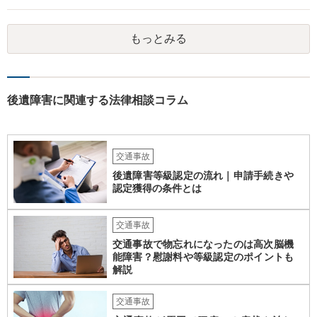
願いしてください。 物的損害については、請求の根拠を精査する必要
があり、写真や見積書を送ってもらい、請求金額が正当化をちゃんと
もっとみる
チェックする必要があります。 相談者様の資力がどれだけあるのかは
分かりませんが、資力に応じた対応をして行くほかありません。 訴訟
にならないようにするには、被害者の納得するような金額を提示する
しかありません。ご相談者様の誠意が伝わっているかや、 被害者のキ
ャラクターの問題もあるので、どうすればよいのかという正解はあり
後遺障害に関連する法律相談コラム
ません。どのように対応しても、訴訟に持っていく人もいます。 一人
で交渉をすることは相当大変だと思うので、弁護士に面談のうえ、場
合によっては交渉を任せた方がいいかもしれません。
交通事故
後遺障害等級認定の流れ｜申請手続きや
認定獲得の条件とは
交通事故
交通事故で物忘れになったのは高次脳機
能障害？慰謝料や等級認定のポイントも
解説
交通事故