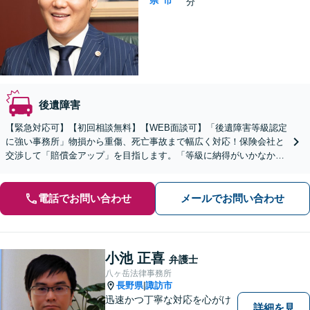
県
市
分
後遺障害
【緊急対応可】【初回相談無料】【WEB面談可】「後遺障害等級認定
に強い事務所」物損から重傷、死亡事故まで幅広く対応！保険会社と
交渉して「賠償金アップ」を目指します。「等級に納得がいかなかっ
た場合の異議申し立ても対応」【休日・夜間相談可】
電話でお問い合わせ
メールでお問い合わせ
小池 正喜
弁護士
八ヶ岳法律事務所
長野県
諏訪市
|
迅速かつ丁寧な対応を心がけ
詳細を見