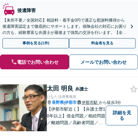
後遺障害
【来所不要／全国対応】相談料・着手金0円で適正な慰謝料獲得から
後遺障害認定まで徹底的にサポートします。保険会社の対応にお困り
の方も、経験豊富な弁護士が最後まで強気の交渉を行います。【全国
13拠点】お気軽にご相談ください。
事例を見る(1件)
料金表を見る
電話でお問い合わせ
メールでお問い合わせ
太田 明良
弁護士
ひなた法律事務所
長野県
伊那市
伊那市駅
から徒歩3分
|
【伊那市駅近く】【弁護士歴1
詳細を見
0年以上】借金問題／相続問題
る
／離婚問題／高齢者問題／相
続問題／環境問題／企業法務
など、幅広い法律トラブルの