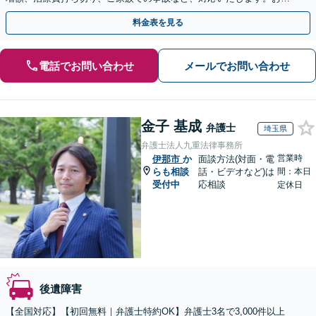
めにご相談ください【初回相談・着手金無料】
料金表を見る
電話でお問い合わせ
メールでお問い合わせ
金子 基成
弁護士
埼玉県
弁護士法人九重法律事務所
営業時
伊那市
か
面談方法(対面・電
らも相談
話・ビデオなど)は
間：本日
受付中
応相談
定休日
後遺障害
【全国対応】【初回無料｜弁護士特約OK】弁護士3名で3,000件以上