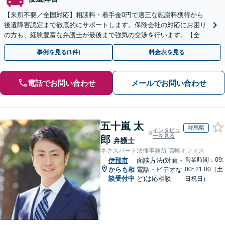
【来所不要／全国対応】相談料・着手金0円で適正な慰謝料獲得から
後遺障害認定まで徹底的にサポートします。保険会社の対応にお困り
の方も、経験豊富な弁護士が最後まで強気の交渉を行います。【全国
13拠点】お気軽にご相談ください。
事例を見る(1件)
料金表を見る
電話でお問い合わせ
メールでお問い合わせ
五十嵐 太
群馬県
インタビュ
ーを見る
郎
弁護士
ネクスパート法律事務所 高崎オフィス
営業時間：09:
伊那市
面談方法(対面・
からも相
電話・ビデオな
00~21:00（土
談受付中
ど)は応相談
日祝日）