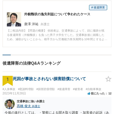
# 後遺障害
外貌醜状の逸失利益について争われたケース
唐澤 洋祐
弁護士
【ご相談内容】【問題の概要】 依頼者は、交通事故によって、顔に傷跡が残
る後遺障害（外貌醜状）を負った男子大学生でした。交通事故後に就職した
ため、減収がないことから、相手方から労働能力喪失期間を10年間とするよ
う争われました。 【対応】 当職が受任した後、訴訟提起しました。訴訟で
は、関係する裁判例を提出しつつ、就職先の規模、営業職で対人折衝が必要
な業務であること、職場的に前髪で顔の傷跡を隠すことができないため頻繁
に傷跡を指摘されストレスになっていること等を主張して、労働能力喪失期
間を67歳までとするよう争いました。 【結果】 依頼者の主張が認められ、労
後遺障害の法律Q&Aランキング
働能力喪失期間が67歳まで認定されて、和解しました。
1
死因が事故とされない損害賠償について
#人身事故
#慰謝料増額
#損害賠償増額
#後遺障害
#被害者
#自動車事故
2023年11月28日
役にたった
12
交通事故に強い弁護士
髙橋 俊太
弁護士
今後の進行としては、 ・警察による聞き取り調査 ・加害者の起訴（あ