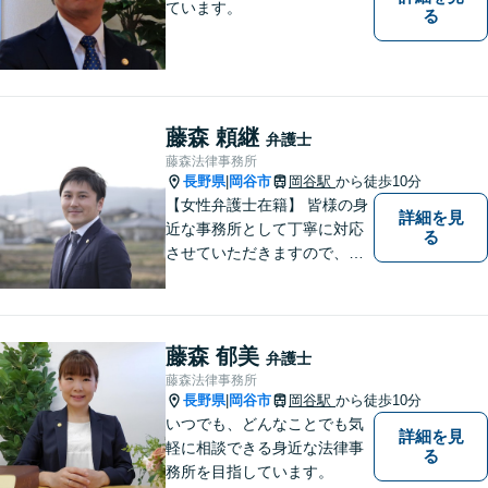
ています。
る
藤森 頼継
弁護士
藤森法律事務所
長野県
岡谷市
岡谷駅
から徒歩10分
|
【女性弁護士在籍】 皆様の身
詳細を見
近な事務所として丁寧に対応
る
させていただきますので、お
気軽にお電話下さい。
藤森 郁美
弁護士
藤森法律事務所
長野県
岡谷市
岡谷駅
から徒歩10分
|
いつでも、どんなことでも気
詳細を見
軽に相談できる身近な法律事
る
務所を目指しています。