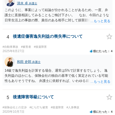
清水 卓
弁護士
このように、事案によって結論が分かれることがあるため、一度、弁
護士に直接相談してみることもご検討下さい。 なお、今回のような
日常生活上の事故の際、責任のある相手に対して損害賠償請求する際
の弁護士費用がご加入の保険から出る特約が付いている場合がありま
す（ご自宅の火災保険や自動車の任意保険等を確認してみて下さい。
加入したつもりがなくても、確認してみたら付いていたということが
4
後遺症傷害逸失利益の喪失率について
ありますので）。
#自動車事故
#被害者
#後遺障害
2025年8月27日
役にたった
4
和田 史郎
弁護士
14級で逸失利益を計算する場合、通常は5%で計算するでしょう。 逸
失利益のほかにも、保険会社の独自の基準で低く算定されている可能
性もありそうですね。 弁護士に依頼すれば、いわゆる裁判基準程度の
増額が期待できると思います。
5
後遺障害等級について
#保険会社との交渉
#むち打ち被害
#後遺障害
#人身事故
2020年10月7日
役にたった
4