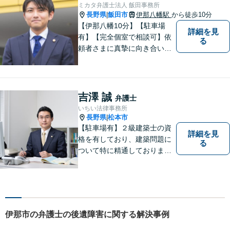
ご相談ください。
ミカタ弁護士法人 飯田事務所
長野県
飯田市
伊那八幡駅
から徒歩10分
|
【伊那八幡10分】【駐車場
詳細を見
有】【完全個室で相談可】依
る
頼者さまに真摯に向き合い、
被害者の方のことも十分考慮
した上で事件を解決していき
ます。当事務所の対象エリア
は日本全国です。 遠方の方は
吉澤 誠
弁護士
Web面談や電話でのご連絡が
いちい法律事務所
可能です。
長野県
松本市
|
【駐車場有】２級建築士の資
詳細を見
格を有しており、建築問題に
る
ついて特に精通しておりま
す。ご依頼者さまとの信頼関
係を大切にし、迅速・丁寧な
対応を心がけております。お
忙しい方もお気軽にご相談く
ださい。
伊那市の弁護士の後遺障害に関する解決事例