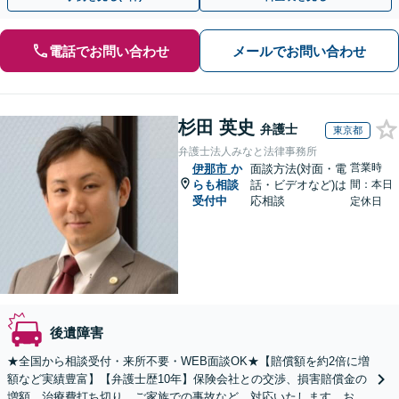
電話でお問い合わせ
メールでお問い合わせ
杉田 英史
弁護士
東京都
弁護士法人みなと法律事務所
営業時
伊那市
か
面談方法(対面・電
らも相談
話・ビデオなど)は
間：本日
受付中
応相談
定休日
後遺障害
★全国から相談受付・来所不要・WEB面談OK★【賠償額を約2倍に増
額など実績豊富】【弁護士歴10年】保険会社との交渉、損害賠償金の
増額、治療費打ち切り、ご家族での事故など、対応いたします。お早