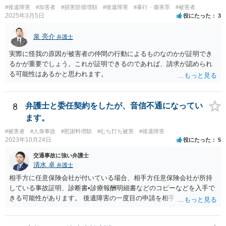
#後遺障害
#加害者
#損害賠償増額
#後遺障害
#暴行・傷害罪
#被害者
2025年3月5日
役にたった
3
泉 亮介
弁護士
実際に怪我の原因が被害者の仲間の行動によるものなのかが証明でき
るかが重要でしょう。これが証明できるのであれば、請求が認められ
る可能性はあるかと思われます。
8
弁護士と委任契約をしたが、音信不通になってい
ます。
#被害者
#人身事故
#慰謝料増額
#むち打ち被害
#後遺障害
2023年10月24日
役にたった
5
交通事故に強い弁護士
清水 卓
弁護士
相手方に任意保険会社が付いている場合、相手方任意保険会社が所持
している事故証明、診断書•診療報酬明細書などのコピーなどを入手で
きる可能性があります。 後遺障害の一度目の申請を相手方任意保険会
社を通じて行なっている場合（事前認定）、後遺障害診断書や認定結
果と認定理由書も相手方任意保険会社から入手できる可能性がありま