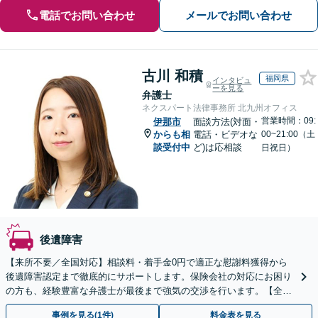
電話でお問い合わせ
メールでお問い合わせ
古川 和積
福岡県
インタビュ
ーを見る
弁護士
ネクスパート法律事務所 北九州オフィス
営業時間：09:
伊那市
面談方法(対面・
からも相
電話・ビデオな
00~21:00（土
談受付中
ど)は応相談
日祝日）
後遺障害
【来所不要／全国対応】相談料・着手金0円で適正な慰謝料獲得から
後遺障害認定まで徹底的にサポートします。保険会社の対応にお困り
の方も、経験豊富な弁護士が最後まで強気の交渉を行います。【全国
13拠点】お気軽にご相談ください。
事例を見る(1件)
料金表を見る