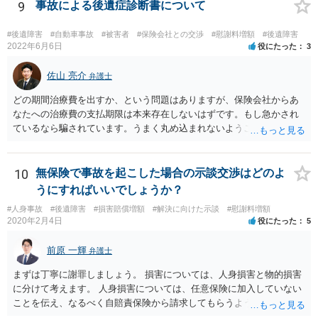
す。 これらが難しくても、通院していた病院のカルテを取り付けるこ
9
事故による後遺症診断書について
と等で代替が可能な場合もあります。 事故からどの程度期間が経過し
ているがが定かではありませんが、昨年４月から既に１年半年程度経
#後遺障害
#自動車事故
#被害者
#保険会社との交渉
#慰謝料増額
#後遺障害
過しており、時効なども意識しながら対応をしておきたいところで
2022年6月6日
役にたった
3
す。 待っていても事態が打開しない可能性もあるため、依頼の対応が
可能な弁護士に個別に問い合わせ、上記の方法等を参考に進め方を相
佐山 亮介
弁護士
談してみるのが望ましいかもしれません。
どの期間治療費を出すか、という問題はありますが、保険会社からあ
なたへの治療費の支払期限は本来存在しないはずです。もし急かされ
ているなら騙されています。うまく丸め込まれないようご注意下さ
い。 診療内科の費用を払ってもらえるかどうかは絶対の保証はありま
せんが、受診したならば提出すべきです。
10
無保険で事故を起こした場合の示談交渉はどのよ
うにすればいいでしょうか？
#人身事故
#後遺障害
#損害賠償増額
#解決に向けた示談
#慰謝料増額
2020年2月4日
役にたった
5
前原 一輝
弁護士
まずは丁寧に謝罪しましょう。 損害については、人身損害と物的損害
に分けて考えます。 人身損害については、任意保険に加入していない
ことを伝え、なるべく自賠責保険から請求してもらうようお願いして
ください。 また、治療については、健康保険を使ってもらうようにお