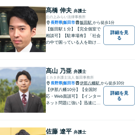
ります。お気軽に御相談くだ
さい。
髙橋 伸夫
弁護士
丘の上みらい法律事務所
長野県
飯田市
飯田駅
から徒歩1分
|
【飯田駅１分】【完全個室で
詳細を見
相談可】【駐車場有】「社会
る
の中で困っている人を助けた
い」との思いから、弁護士に
なることを志しました。多く
の方から相談しやすい弁護士
であることを心がけ、誠実
髙山 乃亜
弁護士
に、そして丁寧に対応してい
ミカタ弁護士法人 飯田事務所
きます。
長野県
飯田市
伊那八幡駅
から徒歩10分
|
【伊那八幡10分】【全国対
詳細を見
応・Web面談可】【インター
る
ネット問題に強い】迅速に対
応し、依頼者さまの平穏な生
活をいち早く取り戻すサポー
トをさせていただきます。ど
のようなことでも、お気軽に
佐藤 遼平
弁護士