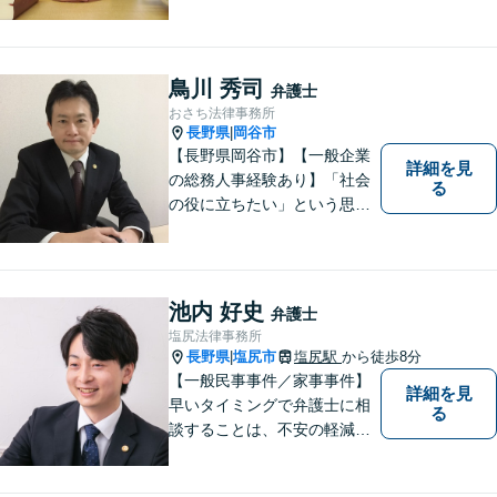
鳥川 秀司
弁護士
おさち法律事務所
長野県
岡谷市
|
【長野県岡谷市】【一般企業
詳細を見
の総務人事経験あり】「社会
る
の役に立ちたい」という思い
を持って弁護士として活動し
ています。地元に根ざし、岡
谷市・長野県中南信の人々の
権利を守るために懸命に働き
池内 好史
弁護士
ます。離婚・借金・交通事故
塩尻法律事務所
などお気軽にご相談くださ
長野県
塩尻市
塩尻駅
から徒歩8分
|
い。
【一般民事事件／家事事件】
詳細を見
早いタイミングで弁護士に相
る
談することは、不安の軽減、
早期解決方法の発見、二次被
害の防止など様々な利点があ