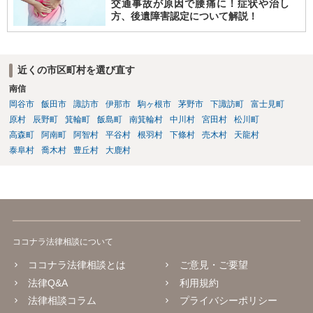
交通事故が原因で腰痛に！症状や治し
方、後遺障害認定について解説！
近くの市区町村を選び直す
南信
岡谷市
飯田市
諏訪市
伊那市
駒ヶ根市
茅野市
下諏訪町
富士見町
原村
辰野町
箕輪町
飯島町
南箕輪村
中川村
宮田村
松川町
高森町
阿南町
阿智村
平谷村
根羽村
下條村
売木村
天龍村
泰阜村
喬木村
豊丘村
大鹿村
ココナラ法律相談について
ココナラ法律相談とは
ご意見・ご要望
法律Q&A
利用規約
法律相談コラム
プライバシーポリシー