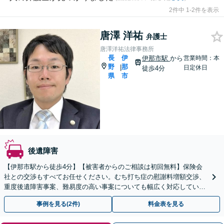
2件中 1-2件を表示
唐澤 洋祐
弁護士
唐澤洋祐法律事務所
長
伊
伊那市駅
から
営業時間：本
野
那
|
日定休日
徒歩4分
県
市
後遺障害
【伊那市駅から徒歩4分】【被害者からのご相談は初回無料】保険会
社との交渉もすべてお任せください。むち打ち症の慰謝料増額交渉、
重度後遺障害事案、難易度の高い事案についても幅広く対応していま
す。【夜間面談可】
事例を見る(2件)
料金表を見る