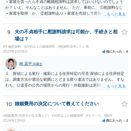
＞家屋を貰ったら不貞の離婚慰謝料は請求してはいけないのでしょう
か？ いえ、そんなことはありません。 ただ、事前に、 ①慰謝料なし
＋家屋を取得 か、 ②慰謝料あり＋家屋を売却して売却代金を分ける
の、どちらが得かは計算しておいた方がいいと思います。 ①の方が得
なら、慰謝料代わりに不動産全部もらう、はありだと思います。 ＞婚
姻費用は慰謝料とは別だと思うのですが 主人は世間の相場は200万や
9
夫の不貞相手に慰謝料請求は可能か、手続きと相
とどうなんでしょうか？アドバイスお願いいたします。 婚姻費用につ
場は？
いては、おっしゃる通り別です。 なので、ご主人の主張通り慰謝料を
#不倫慰謝料
#20年以上の婚姻期間
#慰謝料請求したい側
２００万円と考えるにしても、 婚姻費用＋慰謝料２００万円、が正し
2025年10月8日
役にたった
6
いです。 その上で、このまま離婚に応じない場合、婚姻費用が月４万
円なら、５年と少し婚姻費用を貰い続ければ 婚姻費用だけでも２００
林 遥平
弁護士
万円になりますので、早めに近所の弁護士に相談に行って対応につい
てアドバイスを受けてみましょう。
１ 探偵による尾行・撮影による住所特定の可否 探偵による住所特定
は、調査方法が適法な範囲にとどまる限り違法ではありません。 すな
わち、公道等の公共の場所からの尾行・外観撮影は原則適法であり、
住居敷地内への侵入、屋内・窓越しの撮影、盗聴・盗撮等の私的領域
への侵害行為は違法の可能性があります。したがって、夫が相手女性
と会う約束を取り付け、探偵が公道上から尾行・撮影して住所を割り
10
婚姻費用の決定について教えてください
出す方法は、手段が適法であれば問題ありません。 ２ 相手女性が既
婚者であった場合の夫への慰謝料請求の可能性 相手女性が既婚である
#婚姻費用(別居中の生活費など)
#20年以上の婚姻期間
#モラハラ
#調停
場合、その配偶者は、夫と相手女性の双方に対して不貞行為に基づく
2024年2月6日
役にたった
2
慰謝料請求を行うことが可能です（民法709条）。 ただし、夫に以下