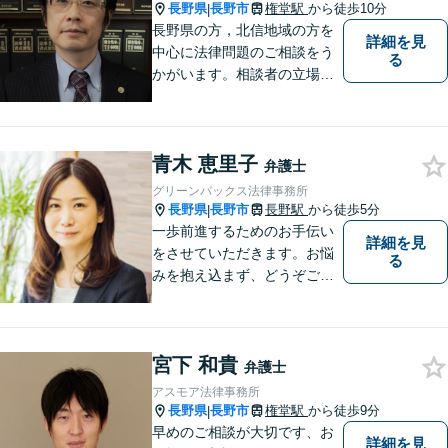
長野県
長野市
権堂駅
から徒歩10分
|
長野県の方，北信地域の方を
詳細を見
中心に法律問題のご相談をう
る
かがいます。相談者の立場を
尊重し，かつ，客観的なアド
バイスをいたします。
青木 恵里子
弁護士
グリーンバックス法律事務所
長野県
長野市
長野駅
から徒歩5分
|
一歩前進するためのお手伝い
詳細を見
をさせていただきます。お悩
る
みを抱え込まず、どうぞご相
談ください。
宮下 和貴
弁護士
アスモア法律事務所
長野県
長野市
権堂駅
から徒歩9分
|
早めのご相談が大切です、お
詳細を見