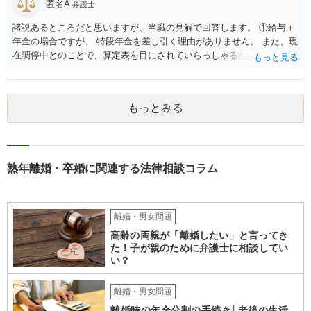
の事情があれば、過失の有無や慰謝料額に影響します。 ・相手女性が
匿名A
弁護士
独身であると虚偽申告していた ・夫が既婚と知らなかったことに合理
諸説あるところだと思いますが、当職の見解で回答します。 ①給与＋
的理由がある もっとも、相手女性が既婚であることを容易に確認でき
年金の場合ですが、 特段年金を差し引く理由がありません。 また、現
たにもかかわらず漫然と関係を続けた場合は、夫の過失が認められ、
在調停中とのことで、算定表を目にされていらっしゃるかと思いま
慰謝料（50～150万円程度？）が発生し得ます。
す。 給与と年金を単純に足した金額で計算すべきかどうかですが、 給
与の場合、就労するために必要だとされる経費を控除しています。 年
金の場合は、この控除をする必要がありませんので、 詳しい計算式は
もっとみる
割愛しますが、 単純な足し算をした部分の表よりも多い金額が妥当と
いうことになります。 ②婚姻費用は相当額の半分10万円しか出さない
半分というのは合理的な根拠がありません。 算定表上、夫婦のみのも
ので考えるというのであれば多少はわかりますが。 合意ができなけれ
ば審判となりますが、 相手方の根拠のない主張に沿ったものになると
熟年離婚・卒婚に関連する法律相談コラム
は考え難いと思います。
離婚・男女問題
高齢の両親が「離婚したい」と言ってき
た！子が親のために弁護士に相談してい
い？
離婚・男女問題
離婚時の年金分割の手続き│老後の生活