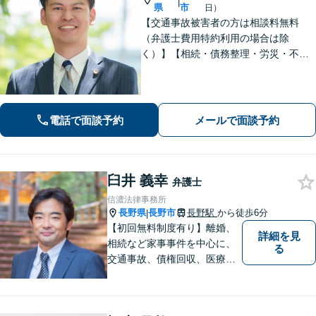
|
県
市
日）
【交通事故被害者の方は相談料無料
（弁護士費用特約利用の場合は除
く）】【相続・債務整理・労災・不貞
慰謝料は相談料初回無料】長野県庁前
の法律事務所です。弁護士との相談が
初めての方でも安心してご相談いただ
けます。お気軽にお問い合わせくださ
電話で面談予約
メールで面談予約
い。
臼井 義幸
弁護士
信濃法律事務所
長野県
長野市
長野駅
から徒歩6分
|
【初回無料制度有り】離婚、
詳細を見
相続など家事事件を中心に、
る
交通事故、債権回収、医療過
誤、国際案件などを取り扱っ
ています。