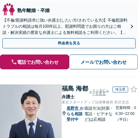
熟年離婚・卒婚
【不倫/慰謝料請求に強い弁護士(したい方/されている方)】不倫慰謝料
トラブルの相談は毎月100件以上、慰謝料問題でお困りの方はご相
談・解決実績の豊富な弁護士による無料相談をご利用ください。【不
倫相談は初回0円】【全国対応】
料金表を見る
電話でお問い合わせ
メールでお問い合わせ
福島 海都
埼玉県
インタビュ
ーを見る
弁護士
東京スタートアップ法律事務所 所沢支店
営業時間：0
長野市
か
面談方法(対面・
らも相談
電話・ビデオな
6:30~22:00
受付中
ど)は応相談
（平日）