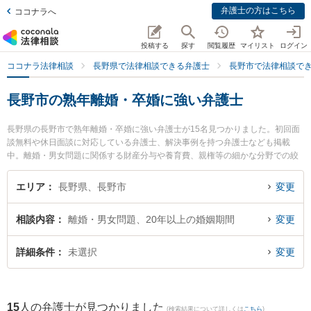
弁護士の方はこちら
ココナラへ
投稿する
探す
閲覧履歴
マイリスト
ログイン
ココナラ法律相談
長野県で法律相談できる弁護士
長野市で法律相談で
長野市の熟年離婚・卒婚に強い弁護士
長野県の長野市で熟年離婚・卒婚に強い弁護士が15名見つかりました。初回面
談無料や休日面談に対応している弁護士、解決事例を持つ弁護士なども掲載
中。離婚・男女問題に関係する財産分与や養育費、親権等の細かな分野での絞
り込み検索もでき便利です。特にベリーベスト法律事務所 長野オフィスの大野
恭平弁護士やおさだ法律事務所の長田 雄介弁護士、宮澤拓也法律事務所の宮澤
エリア
長野県、長野市
変更
拓也弁護士のプロフィール情報や弁護士費用、強みなどが注目されています。
『長野市で土日や夜間に発生した熟年離婚・卒婚のトラブルを今すぐに弁護士
相談内容
離婚・男女問題、20年以上の婚姻期間
変更
に相談したい』『熟年離婚・卒婚のトラブル解決の実績豊富な近くの弁護士を
検索したい』『初回相談無料で熟年離婚・卒婚を法律相談できる長野市内の弁
護士に相談予約したい』などでお困りの相談者さんにおすすめです。
詳細条件
未選択
変更
15
人の弁護士が見つかりました
(検索結果について詳しくは
こちら
)