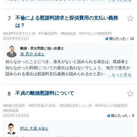
す。
義務のないことをお願いする内容となってしまうので、弁護士の受任
は期待しにくいと思います。 内容証明又は弁護士に委任することを検
討されているのであれば、慰謝料請求に限定した方がよいでしょう。
7
不倫による慰謝料請求と探偵費用の支払い義務
内容証明郵便において、「退去するのであれば慰謝料は要らない」と
は？
あなたが書いたとしても、法律上、あなたに建物からの退去を求める
#慰謝料請求された側
#不倫慰謝料
#離婚協議
#20年以上の婚姻期間
権限はないので、やはり不自然になってしまいます。
2024年9月11日
役にたった
12
離婚・男女問題に強い弁護士
泉 亮介
弁護士
知らなかったことにつき、過失がないと認められる場合は、既婚者と
知らなかった時期についての責任は負わないでしょう。 他方で過失が
認められる場合は慰謝料支払義務が認められるかと思われます。 ま
た、夫婦関係が冷め切っているというのは不貞相手の発言であり、客
観的な事実かは不明なため、客観的な事実として婚姻関係が破綻して
いたことが証明できない限り、そのような説明を受けていたとしても
8
不貞の離婚慰謝料について
配偶者からの慰謝料請求については影響はあまりしないでしょう。 探
偵費用については認められるケースもありますが、一部に限られるも
#離婚の慰謝料
#異性関係(不貞等)
#慰謝料請求したい側
#20年以上の婚姻期間
のも多く、少なくとも最初から支払いに合意はせず、支払い義務がな
#離婚協議
2023年1月10日
役にたった
5
いことを主張し争うこととなるかと思われます。
村山 大基
弁護士