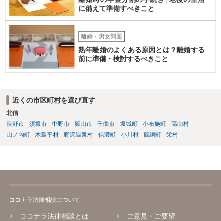
に備えて準備すべきこと
離婚・男女問題
熟年離婚のよくある原因とは？離婚する
前に準備・検討するべきこと
近くの市区町村を選び直す
北信
長野市
須坂市
中野市
飯山市
千曲市
坂城町
小布施町
高山村
山ノ内町
木島平村
野沢温泉村
信濃町
小川村
飯綱町
栄村
ココナラ法律相談について
ココナラ法律相談とは
ご意見・ご要望