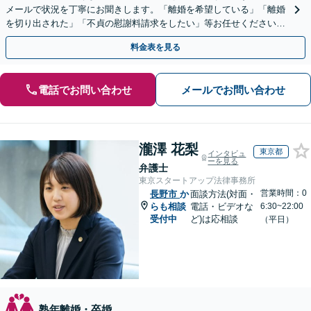
メールで状況を丁寧にお聞きします。「離婚を希望している」「離婚
を切り出された」「不貞の慰謝料請求をしたい」等お任せください。
【リーズナブルな料金設定】
料金表を見る
電話でお問い合わせ
メールでお問い合わせ
瀧澤 花梨
東京都
インタビュ
ーを見る
弁護士
東京スタートアップ法律事務所
営業時間：0
長野市
か
面談方法(対面・
らも相談
電話・ビデオな
6:30~22:00
受付中
ど)は応相談
（平日）
熟年離婚・卒婚