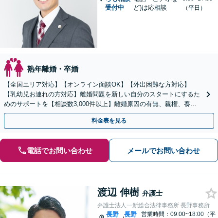
受付中
ど)は応相談
（平日）
熟年離婚・卒婚
【全国エリア対応】【オンライン面談OK】【外出困難な方対応】
【乳幼児お連れの方対応】離婚問題を新しい自分のスタートにするた
めのサポートを【相談数3,000件以上】離婚原因の有無、親権、養育
費、財産分与、慰謝料請求【夜間・休日相談可】
料金表を見る
電話でお問い合わせ
メールでお問い合わせ
渡辺 伸樹
弁護士
弁護士法人一新総合法律事務所 長野事務所
長野
長野
営業時間：09:00~18:00（平