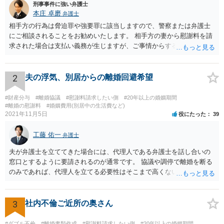
刑事事件に強い弁護士
本庄 卓磨
弁護士
相手方の行為は脅迫罪や強要罪に該当しますので、警察または弁護士
にご相談されることをお勧めいたします。 相手方の妻から慰謝料を請
求された場合は支払い義務が生じますが、ご事情からすると減額交渉
をする余地は十分にありそうです。
2
夫の浮気、別居からの離婚回避希望
#財産分与
#離婚協議
#慰謝料請求したい側
#20年以上の婚姻期間
#離婚の慰謝料
#婚姻費用(別居中の生活費など)
2021年11月5日
役にたった
39
工藤 佑一
弁護士
夫が弁護士を立ててきた場合には、代理人である弁護士を話し合いの
窓口とするように要請されるのが通常です。 協議や調停で離婚を断る
のみであれば、代理人を立てる必要性はそこまで高くないようにも思
われますが、条件によっては離婚も検討するというお考えの場合や婚
姻費用についてもまとまっていない状況である場合には代理人を立て
ることが適切かも知れません。 依頼するかどうかの検討も含め、お近
3
社内不倫ご近所の奥さん
くの弁護士へ相談はされてみると良いと考えます。
#ダブル不倫
#離婚書類作成
#慰謝料請求したい側
#20年以上の婚姻期間