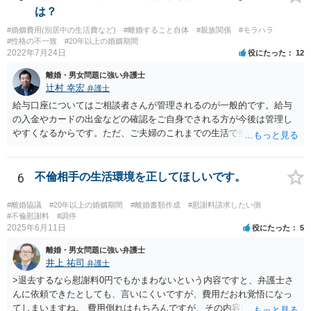
が生じます。
は？
#婚姻費用(別居中の生活費など)
#離婚すること自体
#親族関係
#モラハラ
#性格の不一致
#20年以上の婚姻期間
2022年7月24日
役にたった
12
離婚・男女問題に強い弁護士
辻村 幸宏
弁護士
給与口座についてはご相談者さんが管理されるのが一般的です。給与
の入金やカードの出金などの確認をご自身でされる方が今後は管理し
やすくなるからです。ただ、ご夫婦のこれまでの生活で奥様が管理さ
れており不当な出金をしないというのであれば、それはそのまま維持
しても構わないとは思います。 隠し財産といっても、収入は給与だけ
で隠しようがないでしょうし、今わかっていない財産がないのであれ
6
不倫相手の生活環境を正してほしいです。
ば別居後に新たな財産ができてもお互いに分与を主張できないことに
はなりますので杞憂ということになろうかと思います。 婚姻費用を渡
#離婚協議
#20年以上の婚姻期間
#離婚書類作成
#慰謝料請求したい側
さないというおそれを奥様が抱くのはやむない面もあるとは思います
#不倫慰謝料
#調停
2025年6月11日
役にたった
5
が、ここは信じていただくしかないですし、婚姻費用の金額の合意が
できるかどうかの方が重要だと思います（合意できなれば納得した金
離婚・男女問題に強い弁護士
額をもらえないという意味では、奥様の不満は残るからです）。 特別
井上 祐司
弁護士
経費という問題はあるのですが、一般には、収入から婚姻費用は定め
>退去するなら慰謝料0円でもかまわないという内容ですと、弁護士さ
られ、全ての生活費が入っていると見ます。奥様の利益のために支払
んに依頼できたとしても、言いにくいですが、費用だおれ覚悟になっ
っている費用については、婚姻費用から引くことも相当だと思いま
てしまいますね。 費用倒れはもちろんですが、その内容は、法律的に