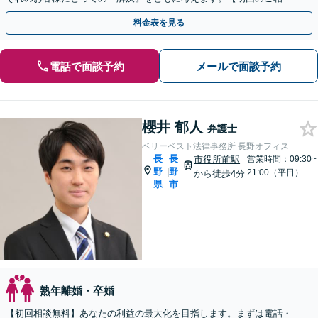
30分無料】【オンライン相談可能】
料金表を見る
電話で面談予約
メールで面談予約
櫻井 郁人
弁護士
ベリーベスト法律事務所 長野オフィス
長
長
市役所前駅
営業時間：09:30~
野
野
|
21:00（平日）
から徒歩4分
県
市
熟年離婚・卒婚
【初回相談無料】あなたの利益の最大化を目指します。まずは電話・