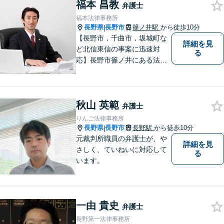
福本 昌教
弁護士
福本法律事務所
長野県
長野市
篠ノ井駅
から徒歩10分
|
【長野市，千曲市，坂城町な
詳細を見
ど北信東信の事案に迅速対
る
応】長野市篠ノ井にある法律
事務所です。離婚・相続・土
地建物・債権回収・交通事
故・刑事事件などでお困りの
秋山 英範
方は是非ご相談ください。迅
弁護士
速に対応いたします。
りんご法律事務所
長野県
長野市
長野駅
から徒歩10分
|
元裁判所職員の弁護士が、や
詳細を見
さしく、ていねいに対応して
る
います。
一由 貴史
弁護士
長野第一法律事務所