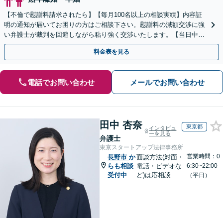
【不倫で慰謝料請求されたら】【毎月100名以上の相談実績】内容証
明の通知が届いてお困りの方はご相談下さい。慰謝料の減額交渉に強
い弁護士が裁判を回避しながら粘り強く交渉いたします。【当日中の
相談可(予約制)】【全国対応】
料金表を見る
電話でお問い合わせ
メールでお問い合わせ
田中 杏奈
東京都
インタビュ
ーを見る
弁護士
東京スタートアップ法律事務所
営業時間：0
長野市
か
面談方法(対面・
らも相談
電話・ビデオな
6:30~22:00
受付中
ど)は応相談
（平日）