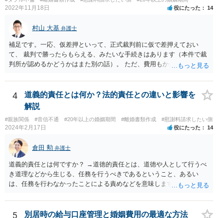
2022年11月18日
役にたった
14
村山 大基
弁護士
補足です。一応、仮差押といって、正式裁判前に仮で差押えておい
て、 裁判で勝ったらもらえる、みたいな手続きはあります（本件で裁
判所が認めるかどうかはまた別の話）。 ただ、費用もかかりますし、
必ず本件で認められるとも限りませんので、現時点で仮差押を考える
のであれば、 面談相談に行って詳しく話を聞いてみましょう。
4
道義的責任とは何か？法的責任との違いと影響を
解説
#親族関係
#音信不通
#20年以上の婚姻期間
#離婚書類作成
#慰謝料請求したい側
2024年2月17日
役にたった
14
倉田 勲
弁護士
道義的責任とは何ですか？ →道徳的責任とは、道徳や人として行うべ
き道理などから生じる、任務を行うべきであるということ、あるい
は、任務を行わなかったことによる責めなどを意味します。 道義的責
任では、倫理ないし道徳上の責任のため法的責任のような強制力や罰
則はありませんが、道義的責任を果たさないことで、他人からの信用
を無くす、不遇を受けるなどの一般的にはそのような事実上の不利益
5
別居時の給与口座管理と婚姻費用の最適な方法