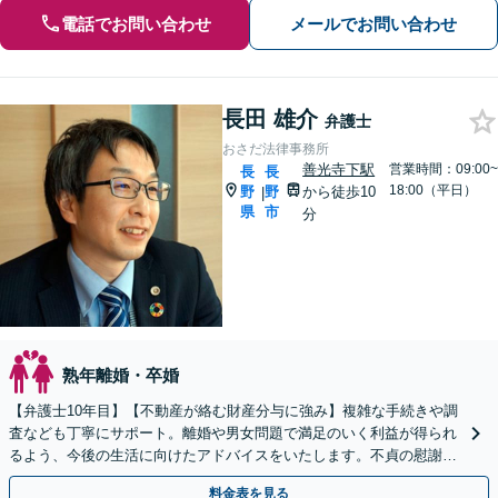
電話でお問い合わせ
メールでお問い合わせ
長田 雄介
弁護士
おさだ法律事務所
善光寺下駅
営業時間：09:00~
長
長
18:00（平日）
野
野
から徒歩10
|
県
市
分
熟年離婚・卒婚
【弁護士10年目】【不動産が絡む財産分与に強み】複雑な手続きや調
査なども丁寧にサポート。離婚や男女問題で満足のいく利益が得られ
るよう、今後の生活に向けたアドバイスをいたします。不貞の慰謝料
請求もお任せください。【完全個室】【子連れ歓迎】
料金表を見る