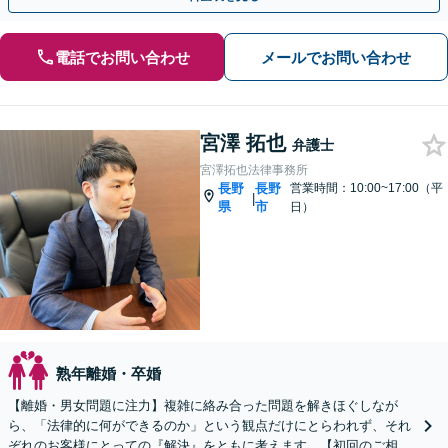
電話でお問い合わせ
メールでお問い合わせ
宮澤 拓也
弁護士
宮澤拓也法律事務所
長野
長野
営業時間：10:00~17:00（平
|
県
市
日）
熟年離婚・卒婚
【離婚・男女問題に注力】複雑に絡み合った問題を解きほぐしなが
ら、「法律的に何ができるのか」という観点だけにとらわれず、それ
ぞれのお客様にとっての『解決』をともに考えます。【初回のご相談