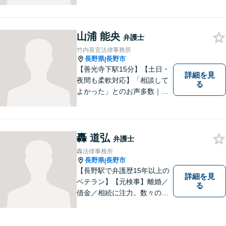
るアドバイスもご提供いたし
ます。そのために、常日頃か
ら弁護士へ事前に法律相談を
する癖をつけることを勧めて
山浦 能央
弁護士
おります。早期相談が早期解
竹内喜宜法律事務所
決に繋がりますのでお気軽に
長野県
長野市
|
ご相談ください。
【善光寺下駅15分】【土日・
詳細を見
夜間も柔軟対応】「相談して
る
よかった」とのお声多数｜交
通事故・相続・企業法務など
幅広く対応。話しやすい弁護
士が親身にサポートします。
どんな小さなお悩みでも、ま
轟 道弘
弁護士
ずはお気軽にご相談くださ
轟法律事務所
い。【完全個室で相談】
長野県
長野市
|
【長野駅で弁護歴15年以上の
詳細を見
ベテラン】【元検事】離婚／
る
借金／相続に注力。数々の実
績を挙げてきた弁護士が、お
一人おひとりに寄り添い、皆