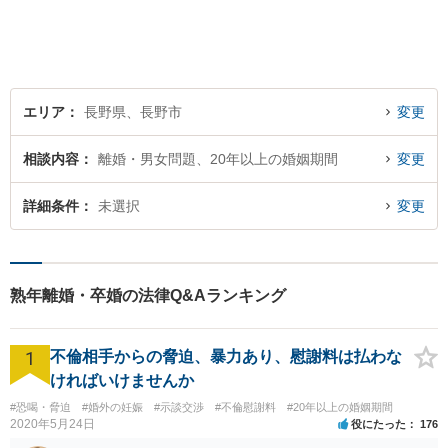
様の権利を守ります。社会情
勢に合わせ、日々知見をアッ
プデートしながら事件に取り
組みます！【駐車場有】
エリア
長野県、長野市
変更
相談内容
離婚・男女問題、20年以上の婚姻期間
変更
詳細条件
未選択
変更
熟年離婚・卒婚の法律Q&Aランキング
1
不倫相手からの脅迫、暴力あり、慰謝料は払わな
ければいけませんか
#恐喝・脅迫
#婚外の妊娠
#示談交渉
#不倫慰謝料
#20年以上の婚姻期間
2020年5月24日
役にたった
176