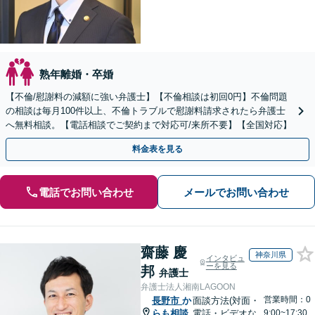
熟年離婚・卒婚
【不倫/慰謝料の減額に強い弁護士】【不倫相談は初回0円】不倫問題
の相談は毎月100件以上、不倫トラブルで慰謝料請求されたら弁護士
へ無料相談。【電話相談でご契約まで対応可/来所不要】【全国対応】
料金表を見る
電話でお問い合わせ
メールでお問い合わせ
齋藤 慶
神奈川県
インタビュ
ーを見る
邦
弁護士
弁護士法人湘南LAGOON
営業時間：0
長野市
か
面談方法(対面・
らも相談
電話・ビデオな
9:00~17:30