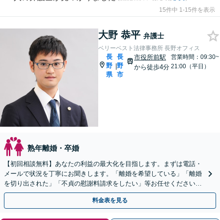
15件中 1-15件を表示
大野 恭平
弁護士
ベリーベスト法律事務所 長野オフィス
長
長
市役所前駅
営業時間：09:30~
野
野
|
21:00（平日）
から徒歩4分
県
市
熟年離婚・卒婚
【初回相談無料】あなたの利益の最大化を目指します。まずは電話・
メールで状況を丁寧にお聞きします。「離婚を希望している」「離婚
を切り出された」「不貞の慰謝料請求をしたい」等お任せください。
【リーズナブルな料金設定】
料金表を見る