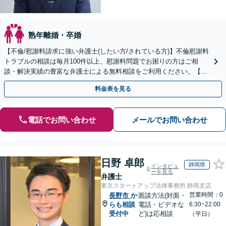
熟年離婚・卒婚
【不倫/慰謝料請求に強い弁護士(したい方/されている方)】不倫慰謝料
トラブルの相談は毎月100件以上、慰謝料問題でお困りの方はご相
談・解決実績の豊富な弁護士による無料相談をご利用ください。【不
倫相談は初回0円】【全国対応】
料金表を見る
電話でお問い合わせ
メールでお問い合わせ
日野 卓郎
静岡県
インタビュ
ーを見る
弁護士
東京スタートアップ法律事務所 静岡支店
営業時間：0
長野市
か
面談方法(対面・
らも相談
電話・ビデオな
6:30~22:00
受付中
ど)は応相談
（平日）