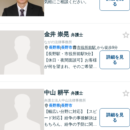
気軽にご相談ください。
る
金井 崇晃
弁護士
ながの法律事務所
長野県
長野市
市役所前駅
から徒歩9分
|
【長野駅・市役所前駅9分】
詳細を見
【休日・夜間面談可】お客様
る
が何を望まれ、そのご希望を
実現するためにどのような方
法が最適かを常に考えなが
ら、一つひとつの案件に向き
中山 耕平
合っています。 できる限り負
弁護士
担を軽減し、スピーディーな
弁護士法人中山法律事務所
解決を目指すことを信条とし
長野県
長野市
|
ています。
【幅広い分野に対応】【スピ
詳細を見
ード対応】紛争の事後解決は
る
もちろん、紛争の予防に関す