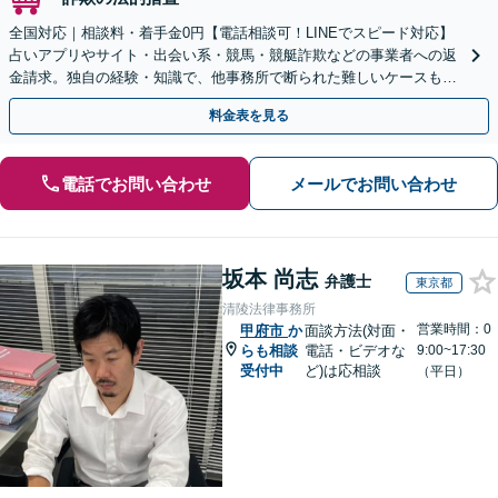
全国対応｜相談料・着手金0円【電話相談可！LINEでスピード対応】
占いアプリやサイト・出会い系・競馬・競艇詐欺などの事業者への返
金請求。独自の経験・知識で、他事務所で断られた難しいケースも解
決に導いた実績あり。まずはお気軽にご相談ください
料金表を見る
電話でお問い合わせ
メールでお問い合わせ
坂本 尚志
弁護士
東京都
清陵法律事務所
営業時間：0
甲府市
か
面談方法(対面・
らも相談
電話・ビデオな
9:00~17:30
受付中
ど)は応相談
（平日）