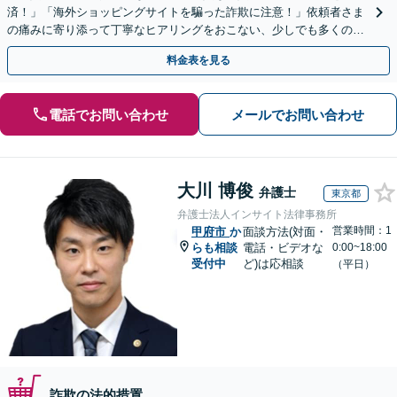
済！」「海外ショッピングサイトを騙った詐欺に注意！」依頼者さま
の痛みに寄り添って丁寧なヒアリングをおこない、少しでも多くの返
金が得られるよう尽力します！
料金表を見る
電話でお問い合わせ
メールでお問い合わせ
大川 博俊
弁護士
東京都
弁護士法人インサイト法律事務所
営業時間：1
甲府市
か
面談方法(対面・
らも相談
電話・ビデオな
0:00~18:00
受付中
ど)は応相談
（平日）
詐欺の法的措置