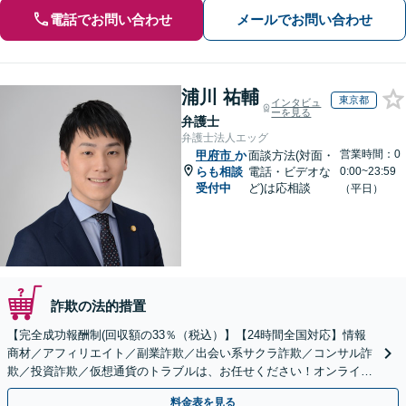
電話でお問い合わせ
メールでお問い合わせ
浦川 祐輔
東京都
インタビュ
ーを見る
弁護士
弁護士法人エッグ
営業時間：0
甲府市
か
面談方法(対面・
らも相談
電話・ビデオな
0:00~23:59
受付中
ど)は応相談
（平日）
詐欺の法的措置
【完全成功報酬制(回収額の33％（税込）】【24時間全国対応】情報
商材／アフィリエイト／副業詐欺／出会い系サクラ詐欺／コンサル詐
欺／投資詐欺／仮想通貨のトラブルは、お任せください！オンライン
のみで解決も可能！
料金表を見る