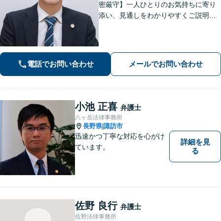
密厳守】一人ひとりのお気持ちに寄り
添い、見通しをわかりやすくご説明。
その先の生活や将来も見据えながら、
安心してご相談いただけるようサポー
トいたします。
電話でお問い合わせ
メールでお問い合わせ
小池 正喜
弁護士
八ヶ岳法律事務所
長野県
諏訪市
|
迅速かつ丁寧な対応を心がけ
詳細を見
ています。
る
佐野 良行
弁護士
佐野法律事務所