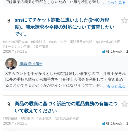
では事案の概要が判然としないため、正確な検討が難しいです。例え
ば、最寄りの消費生活センターや自治体の無料法律相談等で、実際の
画面を見て貰いながらアドバイスう受けた方が確実です。
8
snsにてチケット詐欺に遭いました(計40万程
度)。開示請求や今後の対応について質問したい
です。
#10〜50万円未満
#返金請求
#本名・住所・電話番号が判明
#詐欺の法的措置
#オークション詐欺
#架空請求
2026年7月13日
役にたった
2
川添 圭
弁護士
Xアカウントを手がかりとした特定は難しい事案なので、弁護士がそれ
以外の手持ち情報から相手方を（弁護士会照会を利用して）突き止め
ることができるかどうかがポイントになりそうです。弁護士による調
査で特定が難しい可能性もあるため、警察への被害届出も同時進行さ
せることになるでしょう。見通しについては、実際の資料等を弁護士
に検討してもらう必要があると思います。弁護士費用は自由化されて
9
商品の瑕疵に基づく訴訟での返品義務の有無につ
いますので個別に確認いただく必要がありますが、そもそも回収でき
いて教えてください
るかどうかが問題になり得る事案であり、被害額の規模からみると、
#契約解除・契約取消
#返金請求
#詐欺の法的措置
仮に回収できたとしても弁護士費用を差し引いた実質回収分はかなり
2026年7月22日
役にたった
1
少なくなる可能性もあるように思います。