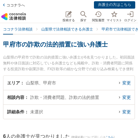
弁護士の方はこちら
ココナラへ
投稿する
探す
閲覧履歴
マイリスト
ログイン
ココナラ法律相談
山梨県で法律相談できる弁護士
甲府市で法律相談で
甲府市の詐欺の法的措置に強い弁護士
山梨県の甲府市で詐欺の法的措置に強い弁護士が6名見つかりました。初回面談
無料や休日面談に対応している弁護士なども掲載中。詐欺・消費者問題に関係
する投資詐欺や副業詐欺、FX詐欺等の細かな分野での絞り込み検索もでき便利
です。特に弁護士法人ATB 山梨事務所の木下 徹弁護士や丹澤法律事務所の丹澤
明主実弁護士、舞鶴法律事務所の斉藤 圭弁護士のプロフィール情報や弁護士費
エリア
山梨県、甲府市
変更
用、強みなどが注目されています。『甲府市で土日や夜間に発生した詐欺の法
的措置のトラブルを今すぐに弁護士に相談したい』『詐欺の法的措置のトラブ
相談内容
詐欺・消費者問題、詐欺の法的措置
変更
ル解決の実績豊富な近くの弁護士を検索したい』『初回相談無料で詐欺の法的
措置を法律相談できる甲府市内の弁護士に相談予約したい』などでお困りの相
談者さんにおすすめです。
詳細条件
未選択
変更
6
人の弁護士が見つかりました
(検索結果について詳しくは
こちら
)