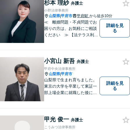
杉本 理紗
弁護士
小野法律事務所
山梨県
甲府市
甲府駅
から徒歩10分
|
≪ 離婚問題・不貞問題でお
詳細を見
困りの方は、お気軽にご相談
る
ください ≫ 【法テラス利用
可能】【個室での相談】 離
婚・不貞の問題は、他人に相
談しにくいと思いますが、弁
小宮山 新吾
護士には、守秘義務がありま
弁護士
すので、ご安心してご相談を
甲府中央法律事務所
いただければと思います。
山梨県
甲府市
|
山梨県で生まれ育ちました。
詳細を見
東京の大学を卒業して東証一
る
部上場企業に就職した後に司
法試験を志し、社会人と受験
生の二足のわらじを履いてい
た時期もあります。 平成16年
に弁護士登録した後は、山梨
甲光 俊一
弁護士
県内を中心に様々な案件を取
こうみつ法律事務所