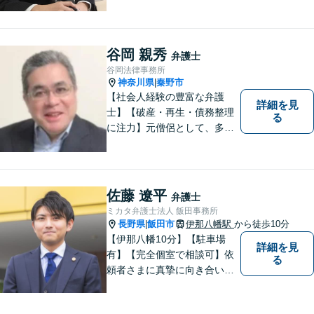
を持って弁護士として活動し
ています。地元に根ざし、岡
谷市・長野県中南信の人々の
権利を守るために懸命に働き
谷岡 親秀
弁護士
ます。離婚・借金・交通事故
谷岡法律事務所
などお気軽にご相談くださ
神奈川県
秦野市
|
い。
【社会人経験の豊富な弁護
詳細を見
士】【破産・再生・債務整理
る
に注力】元僧侶として、多く
の方々のお悩みに寄り添って
まいりました。「皆様が抱え
る法律問題のより良い解決策
は何か」を常に考え、アドバ
佐藤 遼平
弁護士
イスをいたします！
ミカタ弁護士法人 飯田事務所
長野県
飯田市
伊那八幡駅
から徒歩10分
|
【伊那八幡10分】【駐車場
詳細を見
有】【完全個室で相談可】依
る
頼者さまに真摯に向き合い、
被害者の方のことも十分考慮
した上で事件を解決していき