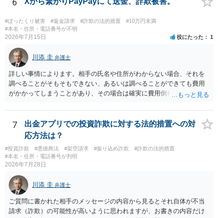
6
Xから繋がりPayPayにて送金、詐欺被害。
良いかと思います。
#ぼったくり被害
#返金請求
#詐欺の法的措置
#10万円未満
#本名・住所・電話番号が不明
2026年7月15日
役にたった
1
川添 圭
弁護士
詳しい事情によります。相手の氏名や住所がわからない場合、それを
調べることがそもそもできない、あるいは調べることができても費用
がかかってしまうことがあり、その場合は確実に費用倒れになりそう
です（調査費用は相手に請求できないのが原則だからです）。
7
出金アプリでの投資詐欺に対する法的措置への対
応方法は？
#投資詐欺
#悪徳商法
#架空請求
#振り込め詐欺
#詐欺の法的措置
#本名・住所・電話番号が判明
2026年7月28日
川添 圭
弁護士
ご質問に書かれた相手のメッセージの内容から見るとそれ自体が不当
請求（詐欺）の可能性が高いように思われますが、お書きの内容だけ