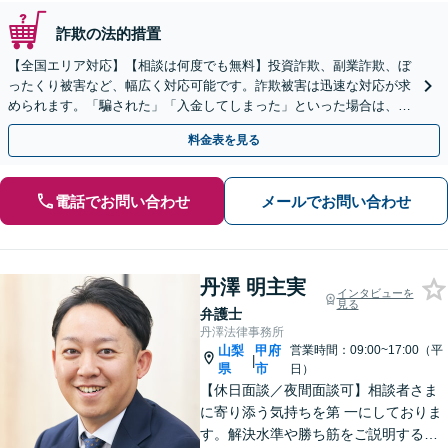
詐欺の法的措置
【全国エリア対応】【相談は何度でも無料】投資詐欺、副業詐欺、ぼ
ったくり被害など、幅広く対応可能です。詐欺被害は迅速な対応が求
められます。「騙された」「入金してしまった」といった場合は、お
早めにご相談ください。【電話・メール・WEB相談可】
料金表を見る
電話でお問い合わせ
メールでお問い合わせ
丹澤 明主実
インタビューを
見る
弁護士
丹澤法律事務所
山梨
甲府
営業時間：09:00~17:00（平
|
県
市
日）
【休日面談／夜間面談可】相談者さま
に寄り添う気持ちを第 一にしておりま
す。解決水準や勝ち筋をご説明する際