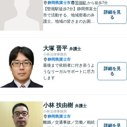
静岡県
富士市
竪堀駅
から徒歩7分
|
【堅堀駅徒歩7分】静岡県富士
詳細を見
市で活動する、地域密着の弁
る
護士。地域の皆さまのお困り
ごとに寄り添い、最善の解決
方法をご提案いたします。個
人・法人問わず幅広い分野の
問題に対応可能です。お気軽
大塚 晋平
弁護士
にご相談ください。
小林法律事務所
静岡県
富士市
|
最後まで依頼者に付き添うよ
詳細を見
うなリーガルサポートに尽力
る
します
小林 扶由樹
弁護士
小林法律事務所
静岡県
富士市
|
離婚／交通事故／労働／相続
詳細を見