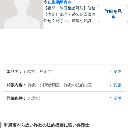
り扱ってきました。
山梨県
甲府市
|
【夜間・休日相談可能】債務
詳細を見
（借金）整理・過払金回収お
る
任せください。豊富な知識・
経験を生かしてあなたの生活
再建を全力でサポートいたし
ます。
エリア
山梨県、甲府市
変更
相談内容
詐欺・消費者問題、詐欺の法的措置
変更
詳細条件
未選択
変更
甲府市から近い詐欺の法的措置に強い弁護士