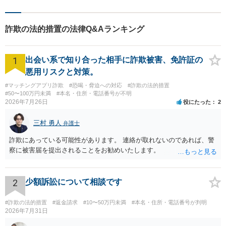
ます。当事務所の対象エリア
は日本全国です。 遠方の方は
Web面談や電話でのご連絡が
詐欺の法的措置の法律Q&Aランキング
可能です。
1
出会い系で知り合った相手に詐欺被害、免許証の
悪用リスクと対策。
#マッチングアプリ詐欺
#恐喝・脅迫への対応
#詐欺の法的措置
#50〜100万円未満
#本名・住所・電話番号が不明
2026年7月26日
役にたった
2
三村 勇人
弁護士
詐欺にあっている可能性があります。 連絡が取れないのであれば、警
察に被害届を提出されることをお勧めいたします。
2
少額訴訟について相談です
#詐欺の法的措置
#返金請求
#10〜50万円未満
#本名・住所・電話番号が判明
2026年7月31日