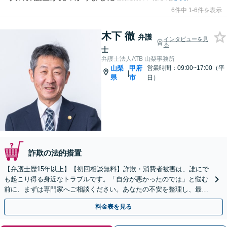
6件中 1-6件を表示
木下 徹
弁護
インタビューを見
る
士
弁護士法人ATB 山梨事務所
山梨
甲府
営業時間：09:00~17:00（平
|
県
市
日）
詐欺の法的措置
【弁護士歴15年以上】【初回相談無料】詐欺・消費者被害は、誰にで
も起こり得る身近なトラブルです。「自分が悪かったのでは」と悩む
前に、まずは専門家へご相談ください。あなたの不安を整理し、最善
の解決策へ導きます。【電話・メール・WEB相談可】
料金表を見る