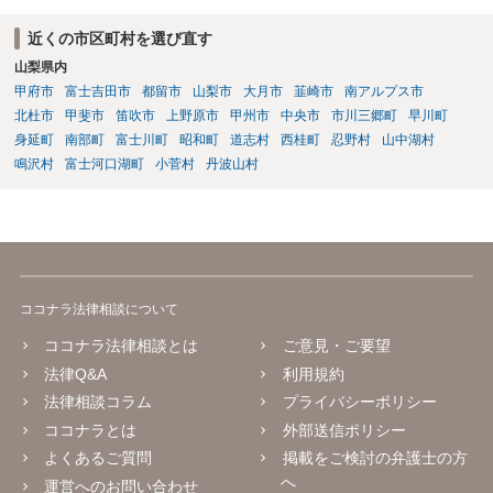
近くの市区町村を選び直す
山梨県内
甲府市
富士吉田市
都留市
山梨市
大月市
韮崎市
南アルプス市
北杜市
甲斐市
笛吹市
上野原市
甲州市
中央市
市川三郷町
早川町
身延町
南部町
富士川町
昭和町
道志村
西桂町
忍野村
山中湖村
鳴沢村
富士河口湖町
小菅村
丹波山村
ココナラ法律相談について
ココナラ法律相談とは
ご意見・ご要望
法律Q&A
利用規約
法律相談コラム
プライバシーポリシー
ココナラとは
外部送信ポリシー
よくあるご質問
掲載をご検討の弁護士の方
へ
運営へのお問い合わせ