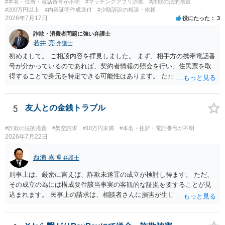
#本名・住所・電話番号が不明
#マッチングアプリ詐欺
#詐欺の法的措置
#200万円以上
#内容証明作成送付
#少額訴訟の相談・依頼
2026年7月17日
役にたった
3
詐欺・消費者問題に強い弁護士
若井 亮
弁護士
初めまして。 ご相談内容を拝見しました。 まず、相手方の携帯電話番
号が分かっているのであれば、契約者情報の照会を行い、住民票を取
得することで身元を特定できる可能性はあります。 ただ、他人名義の
携帯電話であるなどした場合には特定に結びつけることは難しいとこ
ろです。 LINEについても、詐欺の事案であれば照会できる可能性はあ
りますが、携帯電話の番号を経由する方法より難しくなります。 身元
5
友人との金銭トラブル
を特定した後は、返金の理屈があるかどうかを確認していきます。 基
本的に贈与に該当する場合には返金請求ができません。 詐欺を含め、
#詐欺の法的措置
#架空請求
#10万円未満
#本名・住所・電話番号が不明
当方に返金の理屈があるかどうかを確認していきます。 さらに、渡し
2026年7月22日
た金額について、裏付けがあるかどうかも精査します。 上記を経て、
身元の特定、返金の理屈があると判断できるのであれば、まずは交渉
西浦 嘉博
弁護士
からスタートすることになるでしょう。 ご理解のとおり、詐欺である
刑事上は、厳密に言えば、詐欺未遂罪の成立が検討し得ます。 ただ、
ことの立証は簡単ではありません。 刑事事件化が出来るのであれば、
その成立の為には構成要件該当事実の客観的な証拠を要することが見
返金交渉で有利になる可能性がありますが、民事上の詐欺の立証以上
込まれます。 民事上の請求は、相談者さんに損害が生じていない以
に難しいところがあります。 こちらについては、一度、最寄りの警察
上、困難な様に思われます。 より詳細な事項についてお聞きになりた
署に被害相談をするようにしてください。 具体的な見通しに関して
い場合、最寄りの法律事務所での相談を検討ください。 上記、ご参考
は、証拠を拝見する必要があるため、直接弁護士にご相談された方が
ください。