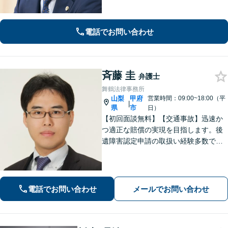
は、できる限り数字を用い て具体的に
お伝えします。有利な解決のために
も、ぜひご相談ください。
電話でお問い合わせ
斉藤 圭
弁護士
舞鶴法律事務所
山梨
甲府
営業時間：09:00~18:00（平
|
県
市
日）
【初回面談無料】【交通事故】迅速か
つ適正な賠償の実現を目指します。後
遺障害認定申請の取扱い経験多数で
す。【自己破産】金融業者からの催促
をストップできます。住宅ローンが残
っている場合もご相談ください。な
お、個室での相談対応も可能です。
電話でお問い合わせ
メールでお問い合わせ