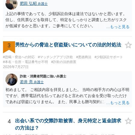
肥田 弘昭
弁護士
上記の事情であっても、少額訴訟自体は違法ではないかと思います。
但し、住民票などを取得して、特定をしっかりと調査した方がリスク
が低減するかと思います。ご参考にしてください。
3
男性からの脅迫と窃盗疑いについての法的対処法
#恐喝・脅迫への対応
#マッチングアプリ詐欺
#悪徳商法
#少額訴訟サポート
#本名・住所・電話番号が不明
#詐欺の法的措置
2026年7月27日
詐欺・消費者問題に強い弁護士
若井 亮
弁護士
初めまして。 ご相談内容を拝見しました。 当時の相手方の内心は不明
ですが、携帯電話代を払ってあげると言われてお金を受け取っただけ
であれば窃盗になりません。 また、民事上も贈与契約に該当すると思
われるところ、返済の義務はありません。 これ以上のやり取りをせ
ず、可能であればブロックをするようにしてください。 ご不安であれ
ば、最寄りの警察署に相談をしても良いかもしれません。 以上、ご参
4
出会い系での交際詐欺被害、身元特定と返金請求
考になれば幸いです。
の方法は？