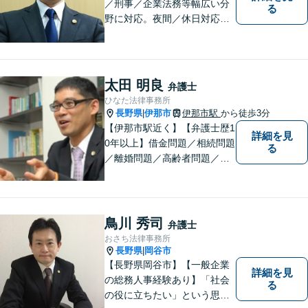
／刑事／企業法務等幅広い分
る
野に対応。夜間／休日対応
分割払い対応 相談料30分55
00円（税込） ※電話相談は行
っていません
太田 明良
弁護士
ひなた法律事務所
長野県
伊那市
伊那市駅
から徒歩3分
|
【伊那市駅近く】【弁護士歴1
詳細を見
0年以上】借金問題／相続問題
る
／離婚問題／高齢者問題／相
続問題／環境問題／企業法務
など、幅広い法律トラブルの
ご相談を承ります。【地域に
根ざした弁護士】もし何かお
鳥川 秀司
弁護士
困りな事がございましたらお
おさち法律事務所
気軽にご相談ください。
長野県
岡谷市
|
【長野県岡谷市】【一般企業
詳細を見
の総務人事経験あり】「社会
る
の役に立ちたい」という思い