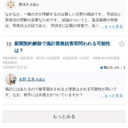
匿名A
弁護士
なかなか、一般の方が理解するのは難しい分野の相談です。 手続法と
実体法の理解が必要なためです。 結論からいうと、返品義務の有無
は、実体法上の話であり、 判決文に記載の有無で、返品義務の有無が
左右されることはありません。 ただし、「原告は被告に対し商品を返
品せよ」と判決文に書かれていなくても、 全額支払い判決の前提とし
て、契約不適合責任を理由に契約を解除してれば、 原状回復義務とし
10
新聞契約解除で偽計業務妨害罪問われる可能性
て、相談者さんは、商品の返品義務を負うことになります。 ただし、
は？
訴訟上何等かの形で、返品義務の有無が争われ争点化していたが、 結
#契約解除・契約取消
#詐欺の法的措置
#高額請求への対応
#高齢者の詐欺被害
論として、返品義務が存在しないというような判断が判決理由中で下
#悪徳商法
されていれば、 相手は返品請求を再度主張できない可能性はあります
2026年7月17日
役にたった
1
（信義則による主張制限）。
永野 広美
弁護士
偽計にはあたるので被害届出されると捜査はされる可能性が高いで
す。なお、相手には弁護士がついていますか？
もっとみる