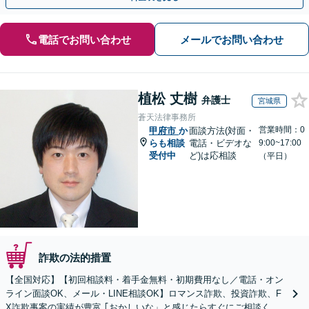
電話でお問い合わせ
メールでお問い合わせ
植松 丈樹
弁護士
宮城県
蒼天法律事務所
営業時間：0
甲府市
か
面談方法(対面・
らも相談
電話・ビデオな
9:00~17:00
受付中
ど)は応相談
（平日）
詐欺の法的措置
【全国対応】【初回相談料・着手金無料・初期費用なし／電話・オン
ライン面談OK、メール・LINE相談OK】ロマンス詐欺、投資詐欺、F
X詐欺事案の実績が豊富 ｢おかしいな」と感じたらすぐにご相談くだ