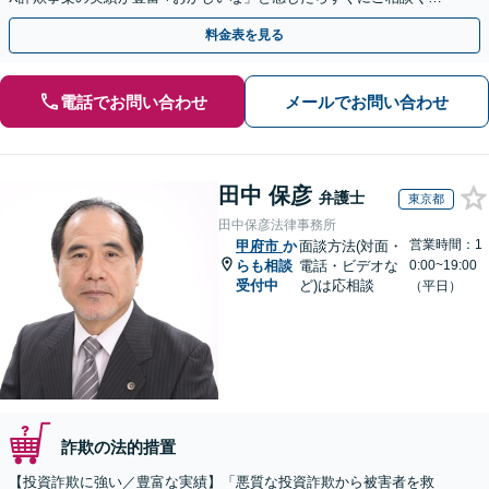
さい。
料金表を見る
電話でお問い合わせ
メールでお問い合わせ
田中 保彦
弁護士
東京都
田中保彦法律事務所
営業時間：1
甲府市
か
面談方法(対面・
らも相談
電話・ビデオな
0:00~19:00
受付中
ど)は応相談
（平日）
詐欺の法的措置
【投資詐欺に強い／豊富な実績】「悪質な投資詐欺から被害者を救