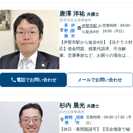
唐澤 洋祐
弁護士
唐澤洋祐法律事務所
長
伊
伊那市駅
か
営業時間：09:00~
野
那
|
18:00（平日）
ら徒歩4分
県
市
【伊那市駅から徒歩4分】【法テラス対
応】借金問題、残業代請求、不当解
雇、交通事故など、お困りの場合はす
ぐにご相談ください。【個人・企業対
応可能】弁護士が代理人として交渉し
ます!【秘密厳守】【破産管財人】
電話でお問い合わせ
メールでお問い合わせ
杉内 晨光
弁護士
杉内法律事務所
静岡
沼津
営業時間：09:00~17:30（平
|
県
市
日）
【休日・夜間面談可】【完全個室で秘