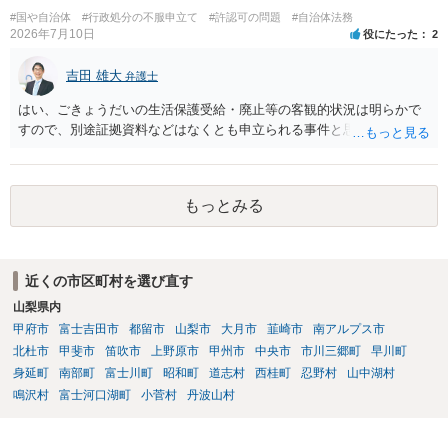
すが、一般論としては、ホームページ上の自動計算シートはあくまで
#国や自治体
#行政処分の不服申立て
#許認可の問題
#自治体法務
参考の情報であり、何か手続きをするさいに具体的に算定することに
2026年7月10日
役にたった
2
なると思われますので、「権利、義務又は事実証明に関する電磁的記
録」に該当しないと考えられます。 なお、刑法１６１条の２は「人の
吉田 雄大
弁護士
事務処理を誤らせる目的で、」という要件がかかっているため、当該
はい、ごきょうだいの生活保護受給・廃止等の客観的状況は明らかで
目的を欠く場合は刑法１６１条の２に該当しません。
すので、別途証拠資料などはなくとも申立られる事件と思います。
もっとみる
近くの市区町村を選び直す
山梨県内
甲府市
富士吉田市
都留市
山梨市
大月市
韮崎市
南アルプス市
北杜市
甲斐市
笛吹市
上野原市
甲州市
中央市
市川三郷町
早川町
身延町
南部町
富士川町
昭和町
道志村
西桂町
忍野村
山中湖村
鳴沢村
富士河口湖町
小菅村
丹波山村