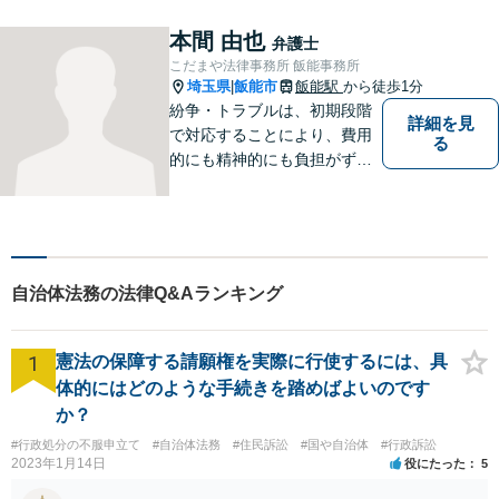
本間 由也
弁護士
こだまや法律事務所 飯能事務所
埼玉県
飯能市
飯能駅
から徒歩1分
|
紛争・トラブルは、初期段階
詳細を見
で対応することにより、費用
る
的にも精神的にも負担がずっ
と軽くなります。 さらに言え
ば、紛争・トラブルの「予
防」こそ、重要なのです。ぜ
ひ一度ご相談ください。
自治体法務の法律Q&Aランキング
1
憲法の保障する請願権を実際に行使するには、具
体的にはどのような手続きを踏めばよいのです
か？
#行政処分の不服申立て
#自治体法務
#住民訴訟
#国や自治体
#行政訴訟
2023年1月14日
役にたった
5