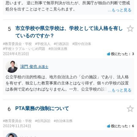
思います。 逆に刑事で無罪判決が出たが、所属庁が独自の判断で懲戒
処分を出すことはそこそこ見られます。
5
市立学校や県立学校は、学校として法人格を有し
ているのですか？
#教育委員会・学校
#学校法人
#行政訴訟
#国や自治体
#学校トラブル・いじめ問題
#自治体法務
2024年4月10日
役にたった
3
濵門 俊也
弁護士
公立学校の法的性格は、地方自治法上の「公の施設」であり、法人格
を有せず、独立した教育事業の主体とはなり得ず、個々の学校の設置
は条例で定めなければなりません。一方、公立学校の設置者である地
方公共団体は地方自治法上「法人とする。」と規定され、法律上の権
利義務の主体となる法人格を有し、教育事業の主体となっています。
ちなみに、公立学校は教育行政組織上の取扱いとしては「教育機関」
6
PTA業務の強制について
であり、校舎・校地等は地方自治法上「行政財産」とされています。
#教育委員会・学校
#住民訴訟
#自治体法務
2022年11月24日
役にたった
6