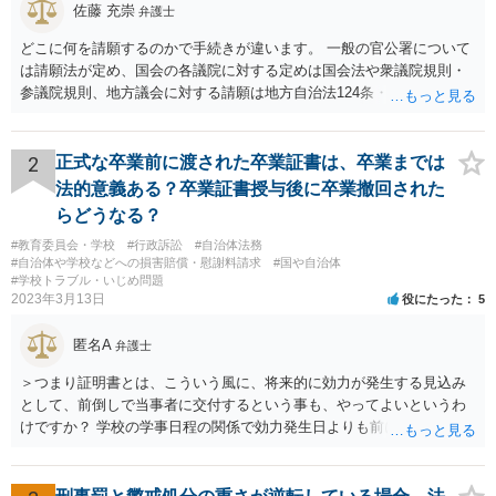
佐藤 充崇
弁護士
どこに何を請願するのかで手続きが違います。 一般の官公署について
は請願法が定め、国会の各議院に対する定めは国会法や衆議院規則・
参議院規則、地方議会に対する請願は地方自治法124条・125条が定め
ています。 請願を行おうとする官公署にまず問いあわせるのが比較的
スムースかと思います。
2
正式な卒業前に渡された卒業証書は、卒業までは
法的意義ある？卒業証書授与後に卒業撤回された
らどうなる？
#教育委員会・学校
#行政訴訟
#自治体法務
#自治体や学校などへの損害賠償・慰謝料請求
#国や自治体
#学校トラブル・いじめ問題
2023年3月13日
役にたった
5
匿名A
弁護士
＞つまり証明書とは、こういう風に、将来的に効力が発生する見込み
として、前倒しで当事者に交付するという事も、やってよいというわ
けですか？ 学校の学事日程の関係で効力発生日よりも前に交付したか
らとしても、効力発生日が記載されている証明書の効力に影響はない
でしょう。 両者をそろえるに越したことはないですが、卒業式の日程
自体は各学校によって慣例として定められることが多いですし、学籍