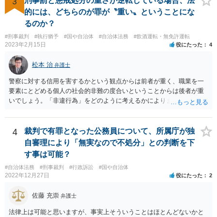
3
刑事罰と懲戒処分の重さが逆転している場合、法
離脱日も、学校によって異なるようですから、そのこと自体に特に問
的には、どちらのが罪が〝重い〟ということにな
題はないでしょう。 ＞万一、効力発生日より前に、その効力が無効と
るのか？
なる出来事が起こったとしたら、その証明書は効力を発生する事な
#刑事裁判
#執行猶予
#国や自治体
#自治体法務
#飲酒運転・無免許運転
く、証明書としては無効化されるということですね？ そう考えるのが
2023年2月15日
役にたった
4
自然でしょう。 ただし、卒業証書自体は、通常記載されている内容
が、全課程を修了したという事実について記載されており、卒業式時
松本 治
弁護士
点では、そのこと自体は過去の事実として間違いないので、卒業証書
自体の無効かどうかという法的な効力を議論するものではないでしょ
警察に対する信用を害するかという観点からは前者が重く、職業を一
う。 問題は、証書そのものではなく、在学中に何らかの問題を起こし
要素にとどめる個人の社会的非難の度合いということからは後者が重
て学籍を剥奪されたかどうか、ということなので、厳密に言えば卒業
いでしょう。「非違行為」をどのように考えるかによります。
証書自体の議論とは直接関係しないと思います。
4
裁判で有罪となった公務員について、所属庁が独
自審理により「無実なので不処分」との判断を下
す事は可能？
#自治体法務
#刑事裁判
#行政訴訟
#国や自治体
2022年12月27日
役にたった
2
佐藤 充崇
弁護士
法律上は可能と思いますが、事実上そういうことはほとんどないかと