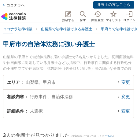
弁護士の方はこちら
ココナラへ
投稿する
探す
閲覧履歴
マイリスト
ログイン
ココナラ法律相談
山梨県で法律相談できる弁護士
甲府市で法律相談で
甲府市の自治体法務に強い弁護士
山梨県の甲府市で自治体法務に強い弁護士が3名見つかりました。初回面談無料
や休日面談に対応している弁護士なども掲載中。行政事件に関係する行政処分
の不服申立てや住民訴訟、抗告訴訟（処分取り消し等）等の細かな分野での絞
り込み検索もでき便利です。特に弁護士法人ATB 山梨事務所の木下 徹弁護士や
小野法律事務所の杉本 理紗弁護士、こうみつ法律事務所の甲光 俊一弁護士のプ
エリア
山梨県、甲府市
変更
ロフィール情報や弁護士費用、強みなどが注目されています。『甲府市で土日
や夜間に発生した自治体法務のトラブルを今すぐに弁護士に相談したい』『自
相談内容
行政事件、自治体法務
変更
治体法務のトラブル解決の実績豊富な近くの弁護士を検索したい』『初回相談
無料で自治体法務を法律相談できる甲府市内の弁護士に相談予約したい』など
でお困りの相談者さんにおすすめです。
詳細条件
未選択
変更
3
人の弁護士が見つかりました
(検索結果について詳しくは
こちら
)