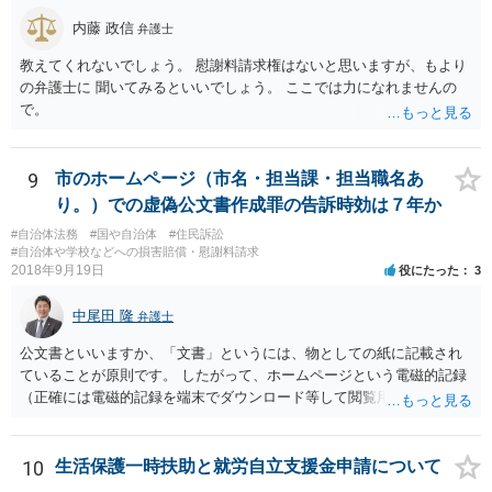
内藤 政信
弁護士
教えてくれないでしょう。 慰謝料請求権はないと思いますが、もより
の弁護士に 聞いてみるといいでしょう。 ここでは力になれませんの
で。
9
市のホームページ（市名・担当課・担当職名あ
り。）での虚偽公文書作成罪の告訴時効は７年か
#自治体法務
#国や自治体
#住民訴訟
#自治体や学校などへの損害賠償・慰謝料請求
2018年9月19日
役にたった
3
中尾田 隆
弁護士
公文書といいますか、「文書」というには、物としての紙に記載され
ていることが原則です。 したがって、ホームページという電磁的記録
（正確には電磁的記録を端末でダウンロード等して閲覧用のソフトで
表示している画面）は文書ではありません。刑法１６１条の２に該当
するか否かとなります。 また、自動計算シートが「権利、義務又は事
実証明に関する電磁的記録」に該当するか否かは、具体的な裁判とな
10
生活保護一時扶助と就労自立支援金申請について
ったときに裁判所がどのように判断するかは予測できません。 私見で