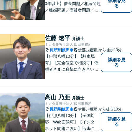
詳細を見
0年以上】借金問題／相続問題
る
／離婚問題／高齢者問題／相
続問題／環境問題／企業法務
など、幅広い法律トラブルの
ご相談を承ります。【地域に
根ざした弁護士】もし何かお
佐藤 遼平
弁護士
困りな事がございましたらお
ミカタ弁護士法人 飯田事務所
気軽にご相談ください。
長野県
飯田市
伊那八幡駅
から徒歩10分
|
【伊那八幡10分】【駐車場
詳細を見
有】【完全個室で相談可】依
る
頼者さまに真摯に向き合い、
被害者の方のことも十分考慮
した上で事件を解決していき
ます。当事務所の対象エリア
は日本全国です。 遠方の方は
髙山 乃亜
弁護士
Web面談や電話でのご連絡が
ミカタ弁護士法人 飯田事務所
可能です。
長野県
飯田市
伊那八幡駅
から徒歩10分
|
【伊那八幡10分】【全国対
詳細を見
応・Web面談可】【インター
る
ネット問題に強い】迅速に対