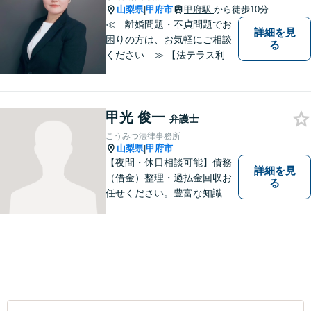
山梨県
甲府市
甲府駅
から徒歩10分
|
≪ 離婚問題・不貞問題でお
詳細を見
困りの方は、お気軽にご相談
る
ください ≫ 【法テラス利用
可能】【個室での相談】 離
婚・不貞の問題は、他人に相
談しにくいと思いますが、弁
甲光 俊一
護士には、守秘義務がありま
弁護士
すので、ご安心してご相談を
こうみつ法律事務所
いただければと思います。
山梨県
甲府市
|
【夜間・休日相談可能】債務
詳細を見
（借金）整理・過払金回収お
る
任せください。豊富な知識・
経験を生かしてあなたの生活
再建を全力でサポートいたし
ます。