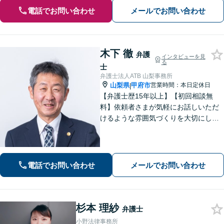
電話でお問い合わせ
メールでお問い合わせ
木下 徹
弁護
インタビューを見
る
士
弁護士法人ATB 山梨事務所
山梨県
甲府市
営業時間：本日定休日
|
【弁護士歴15年以上】【初回相談無
料】依頼者さまが気軽にお話しいただ
けるような雰囲気づくりを大切にして
います。交通事故や借金、消費者被害
など、幅広く対応しておりますので、
お困りの方はぜひ一度ご相談くださ
い。【電話・メール・WEB相談可】
電話でお問い合わせ
メールでお問い合わせ
杉本 理紗
弁護士
小野法律事務所