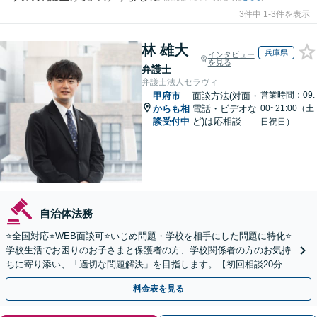
3件中 1-3件を表示
林 雄大
兵庫県
インタビュー
を見る
弁護士
弁護士法人セラヴィ
営業時間：09:
甲府市
面談方法(対面・
からも相
電話・ビデオな
00~21:00（土
談受付中
ど)は応相談
日祝日）
自治体法務
⭐️全国対応⭐️WEB面談可⭐️いじめ問題・学校を相手にした問題に特化⭐️
学校生活でお困りのお子さまと保護者の方、学校関係者の方のお気持
ちに寄り添い、「適切な問題解決」を目指します。【初回相談20分無
料】
料金表を見る