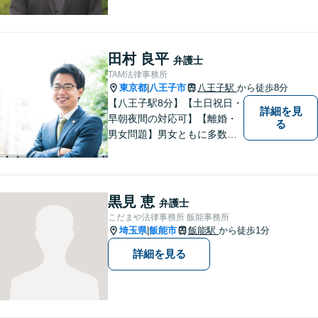
応し、依頼者さまの平穏な生
活をいち早く取り戻すサポー
トをさせていただきます。ど
のようなことでも、お気軽に
田村 良平
弁護士
ご相談ください。
TAM法律事務所
東京都
八王子市
八王子駅
から徒歩8分
|
【八王子駅8分】【土日祝日・
詳細を見
早朝夜間の対応可】【離婚・
る
男女問題】男女ともに多数実
績アリ。親権、財産分与～養
育費まで幅広く対応【交通事
故】【相続】もお任せくださ
い。
黒見 恵
弁護士
こだまや法律事務所 飯能事務所
埼玉県
飯能市
飯能駅
から徒歩1分
|
詳細を見る