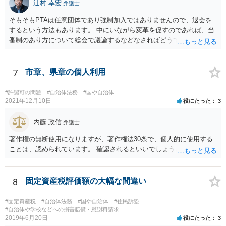
辻村 幸宏
弁護士
そもそもPTAは任意団体であり強制加入ではありませんので、退会を
するという方法もあります。 中にいながら変革を促すのであれば、当
番制のあり方について総会で議論するなどなさればどうでしょうか。
7
市章、県章の個人利用
#許認可の問題
#自治体法務
#国や自治体
2021年12月10日
役にたった
3
内藤 政信
弁護士
著作権の無断使用になりますが、著作権法30条で、個人的に使用する
ことは、認められています。 確認されるといいでしょう。
8
固定資産税評価額の大幅な間違い
#固定資産税
#自治体法務
#国や自治体
#住民訴訟
#自治体や学校などへの損害賠償・慰謝料請求
2019年6月20日
役にたった
3