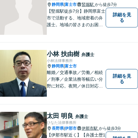
静岡県
富士市
竪堀駅
から徒歩7分
|
【堅堀駅徒歩7分】静岡県富士
詳細を見
市で活動する、地域密着の弁
る
護士。地域の皆さまのお困り
ごとに寄り添い、最善の解決
方法をご提案いたします。個
人・法人問わず幅広い分野の
問題に対応可能です。お気軽
小林 扶由樹
弁護士
にご相談ください。
小林法律事務所
静岡県
富士市
|
離婚／交通事故／労働／相続
詳細を見
／刑事／企業法務等幅広い分
る
野に対応。夜間／休日対応
分割払い対応 相談料30分55
00円（税込） ※電話相談は行
っていません
太田 明良
弁護士
ひなた法律事務所
長野県
伊那市
伊那市駅
から徒歩3分
|
【伊那市駅近く】【弁護士歴1