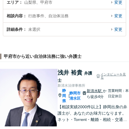
エリア
山梨県、甲府市
変更
相談内容
行政事件、自治体法務
変更
詳細条件
未選択
変更
甲府市から近い自治体法務に強い弁護士
浅井 裕貴
弁護
インタビューを見
る
士
新清水法律事務所
静
新清水駅
か
営業時間：本
静岡市
岡
|
日定休日
ら徒歩4分
清水区
県
【相談実績2000件以上】静岡出身の弁
護士が、あなたのお味方になります。
ネット・Torrent・離婚・相続・交通事
故・刑事事件など、一人で悩まずご相