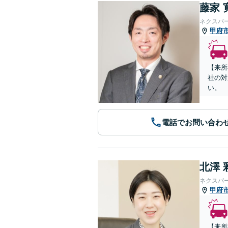
藤家 
ネクスパ
甲府
【来所
社の対
い。
電話でお問い合わ
北澤 
ネクスパ
甲府
【来所