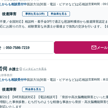
市
からも相談受付中
面談方法(対面・電話・ビデオなど)は応相談
営業時間：09:
後遺障害
事例を見る(1件)
料金表を見る
不要／全国対応】相談料・着手金0円で適正な慰謝料獲得から後遺障害認定
応にお困りの方も、経験豊富な弁護士が最後まで強気の交渉を行います。【全
せ
メール
哲伺
弁護士
インタビューを見る
法律事務所
市
からも相談受付中
面談方法(対面・電話・ビデオなど)は応相談
営業時間：本
後遺障害
料金表を見る
駅2分】【WEB面談対応】【電話相談可】「骨折や高次脳機能障害といった
増額した事例多数」むち打ちのような軽微な事故から骨折・高次脳機能障害
対応いたします