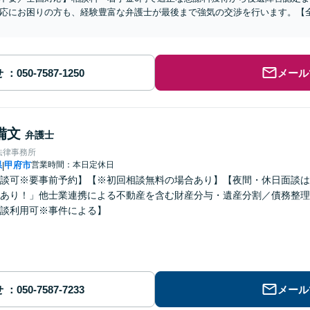
応にお困りの方も、経験豊富な弁護士が最後まで強気の交渉を行います。【全
せ
メール
備文
弁護士
法律事務所
県
甲府市
営業時間：本日定休日
|
談可※要事前予約】【※初回相談無料の場合あり】【夜間・休日面談は
あり！」他士業連携による不動産を含む財産分与・遺産分割／債務整理
談利用可※事件による】
せ
メール