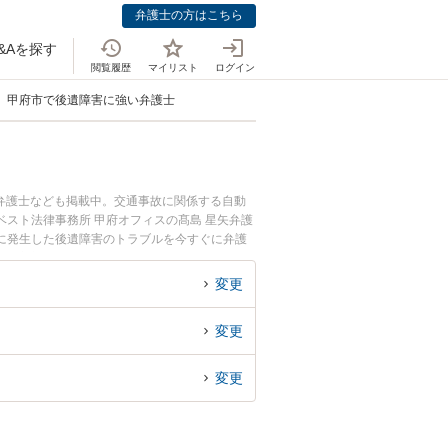
弁護士の方はこちら
&Aを探す
閲覧履歴
マイリスト
ログイン
甲府市で後遺障害に強い弁護士
弁護士なども掲載中。交通事故に関係する自動
スト法律事務所 甲府オフィスの髙島 星矢弁護
に発生した後遺障害のトラブルを今すぐに弁護
る甲府市内の弁護士に相談予約したい』などでお
変更
変更
変更