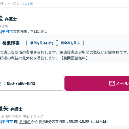
結果について詳しくは
こちら
)
圭
弁護士
事務所
県
甲府市
営業時間：本日定休日
|
後遺障害
事例を見る(1件)
料金表を見る
つ適正な賠償の実現を目指します。後遺障害認定申請の取扱い経験多数です
頼者の利益の最大化を目指します。【初回面談無料】
せ
メール
星矢
弁護士
スト法律事務所 甲府オフィス
県
甲府市
甲府駅
から徒歩6分
営業時間：09:30~18:00（土日祝日）
|