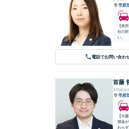
甲府
【来所
社の対
い。
電話でお問い合わ
首藤 
大田総合
甲府
【大森
償金が
わらず