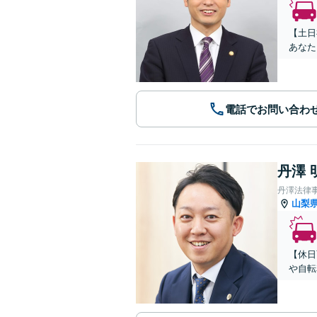
【土日
あなた
電話でお問い合わ
丹澤 
丹澤法律
山梨
【休日
や自転