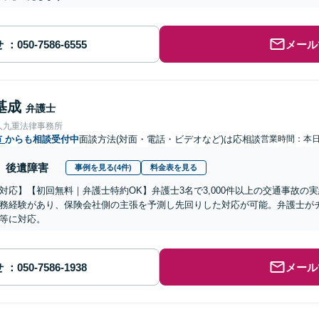
せ
メール
基成
弁護士
人九重法律事務所
市
からも相談受付中
面談方法(対面・電話・ビデオなど)は応相談
営業時間：本
後遺障害
事例を見る(4件)
料金表を見る
対応】【初回無料｜弁護士特約OK】弁護士3名で3,000件以上の交通事故の
務経験があり、保険会社側の主張を予測し先回りした対応が可能。弁護士が
等に対応。
せ
メール