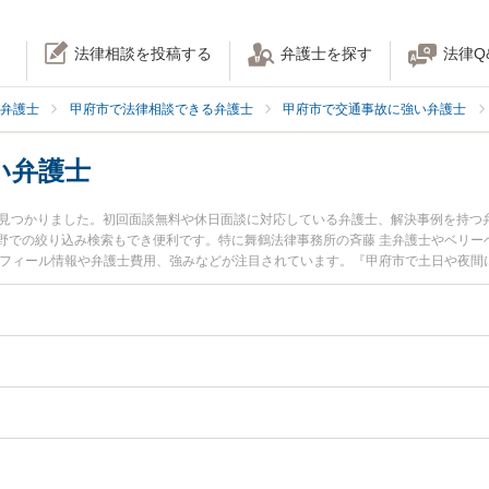
法律相談を投稿する
弁護士を探す
法律Q
弁護士
甲府市で法律相談できる弁護士
甲府市で交通事故に強い弁護士
い弁護士
名見つかりました。初回面談無料や休日面談に対応している弁護士、解決事例を持つ
野での絞り込み検索もでき便利です。特に舞鶴法律事務所の斉藤 圭弁護士やベリーベ
ロフィール情報や弁護士費用、強みなどが注目されています。『甲府市で土日や夜間
実績豊富な近くの弁護士を検索したい』『初回相談無料で後遺障害を法律相談でき