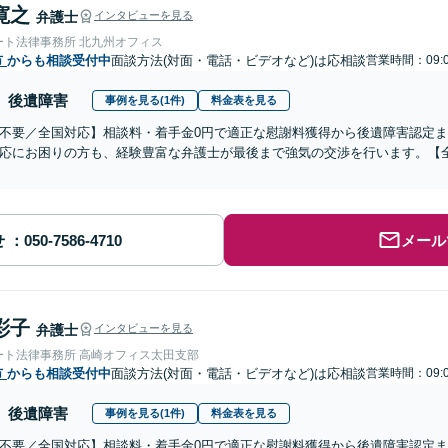
寛之
弁護士
インタビューを見る
ート法律事務所 北九州オフィス
市
からも相談受付中
面談方法(対面・電話・ビデオなど)は応相談
営業時間：09:
後遺障害
事例を見る(1件)
料金表を見る
不要／全国対応】相談料・着手金0円で適正な慰謝料獲得から後遺障害認定
応にお困りの方も、経験豊富な弁護士が最後まで強気の交渉を行います。【全
せ
メール
彩子
弁護士
インタビューを見る
ート法律事務所 高崎オフィス太田支部
市
からも相談受付中
面談方法(対面・電話・ビデオなど)は応相談
営業時間：09:
後遺障害
事例を見る(1件)
料金表を見る
不要／全国対応】相談料・着手金0円で適正な慰謝料獲得から後遺障害認定