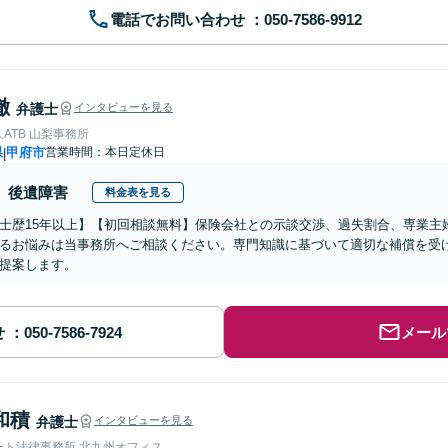
電話でお問い合わせ
徹
弁護士
インタビューを見る
ATB 山梨事務所
県
甲府市
営業時間：本日定休日
|
後遺障害
料金表を見る
士歴15年以上】【初回相談無料】保険会社との示談交渉、過失割合、専業主
るお悩みは当事務所へご相談ください。専門知識に基づいて適切な補償を受
提案します。
せ
メール
和積
弁護士
インタビューを見る
ート法律事務所 北九州オフィス