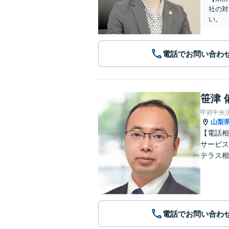
社の対
い。
電話でお問い合わ
笹津 
甲府中央
山梨
【電話相
サービス
テラス相
電話でお問い合わ