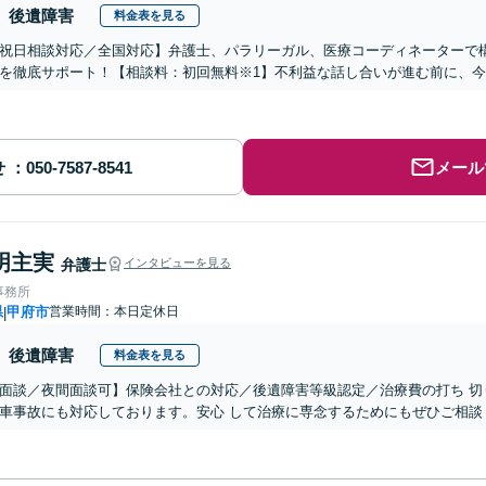
後遺障害
料金表を見る
祝日相談対応／全国対応】弁護士、パラリーガル、医療コーディネーターで
を徹底サポート！【相談料：初回無料※1】不利益な話し合いが進む前に、
せ
メール
明主実
弁護士
インタビューを見る
事務所
県
甲府市
営業時間：本日定休日
|
後遺障害
料金表を見る
面談／夜間面談可】保険会社との対応／後遺障害等級認定／治療費の打ち 切
車事故にも対応しております。安心 して治療に専念するためにもぜひご相談