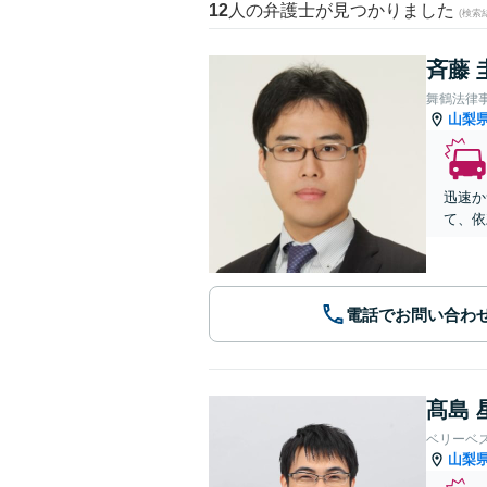
12
人の弁護士が見つかりました
(検索
斉藤 
舞鶴法律
山梨
迅速か
て、依
電話でお問い合わ
髙島 
ベリーベ
山梨