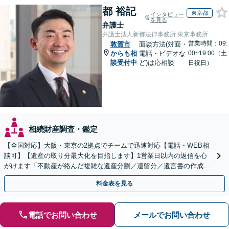
都 裕記
東京都
インタビュー
を見る
弁護士
弁護士法人新都法律事務所 東京事務所
営業時間：09:
敦賀市
面談方法(対面・
からも相
電話・ビデオな
00~19:00（土
談受付中
ど)は応相談
日祝日）
相続財産調査・鑑定
【全国対応】大阪・東京の2拠点でチームで迅速対応【電話・WEB相
談可】【遺産の取り分最大化を目指します】1営業日以内の返信を心
がけます「不動産が絡んだ複雑な遺産分割／遺留分／遺言書の作成・
執行／事業承継など、お任せください」【休日相談あり】
料金表を見る
電話でお問い合わせ
メールでお問い合わせ