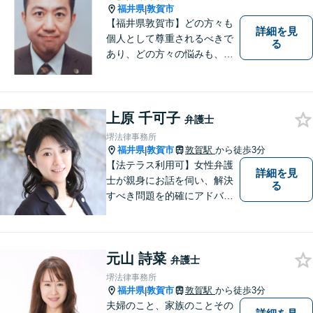
福井県
敦賀市
|
【福井県敦賀市】どの方々も
詳細を見
個人として尊重されるべきで
る
あり、どの方々の悩みも、そ
れぞれ丁寧に、かつ迅速に、
解決が図られる必要がありま
す。 また、言葉の壁や専門知
識の壁も越えて、解決が図ら
上原 千可子
弁護士
れる必要があります。
堺法律事務所
福井県
敦賀市
敦賀駅
から徒歩3分
|
【法テラス利用可】女性弁護
詳細を見
士が親身にお話を伺い、解決
る
すべき問題を的確にアドバイ
スします。交通事故、離婚や
不倫などの男女トラブルのほ
か、幅広い分野の豊富な解決
元山 詩菜
実績があります。まずはお気
弁護士
軽にお問い合わせください。
堺法律事務所
福井県
敦賀市
敦賀駅
から徒歩3分
|
夫婦のこと、家族のことその