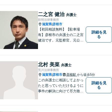
い。法人・個人問わず幅広い
案件を取り扱っています。
二之宮 健治
弁護士
彩明法律事務所
滋賀県
彦根市
|
【初回相談無料】【駐車場
詳細を見
有】彦根市の弁護士の二之宮
る
健治です。元監察官、元公務
員の経歴を活かし、皆様のト
ラブル解決をしっかりサポー
トいたします。
北村 美菜
弁護士
荒川法律事務所
滋賀県
彦根市
彦根駅
から徒歩5分
|
この弁護士に相談してよかっ
詳細を見
たと思っていただけるように
る
事件の解決に向けて尽力致し
ます。