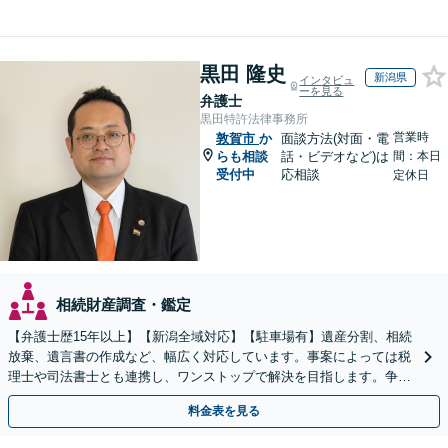
黒田 隆史
新潟県
インタビュ
ーを見る
弁護士
黒田特許法律事務所
営業時
敦賀市
か
面談方法(対面・電
らも相談
話・ビデオなど)は
間：本日
受付中
応相談
定休日
相続財産調査・鑑定
【弁護士歴15年以上】【新潟全域対応】【駐車場有】遺産分割、相続
放棄、遺言書の作成など、幅広く対応しています。事案によっては税
理士や司法書士とも連携し、ワンストップで解決を目指します。争い
を防ぐためにもぜひご相談ください。【分割払い可】
料金表を見る