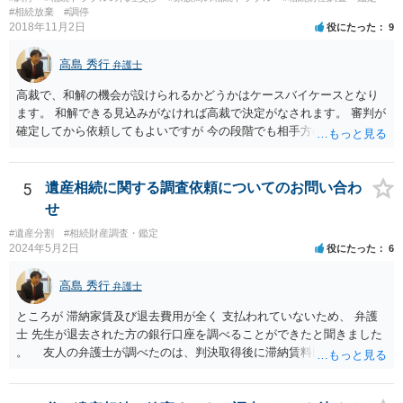
分かると思います。遺産分割協議書の偽造等により既に相続登記され
#相続放棄
#調停
てしまっている場合は、住所などに当たりをつけて登記名義を調べて
2018年11月2日
役にたった
9
探すことになるでしょう。 代理人弁護士を立てられるのはおすすめで
すが、現代では、各々が自由に価格設定をしていますので、特に相場
高島 秀行
弁護士
はお示しできません。ただし、かつて日本弁護士連合会が設けていた
報酬基準を踏まえて価格設定している弁護士は一定数いると思います
高裁で、和解の機会が設けられるかどうかはケースバイケースとなり
ので、それが一応の目安となるでしょう。
ます。 和解できる見込みがなければ高裁で決定がなされます。 審判が
確定してから依頼してもよいですが 今の段階でも相手方の連絡が迷惑
であれば 弁護士に依頼してもよいと思います。
5
遺産相続に関する調査依頼についてのお問い合わ
せ
#遺産分割
#相続財産調査・鑑定
2024年5月2日
役にたった
6
高島 秀行
弁護士
ところが 滞納家賃及び退去費用が全く 支払われていないため、 弁護
士 先生が退去された方の銀行口座を調べることができたと聞きました
。 友人の弁護士が調べたのは、判決取得後に滞納賃料回収のため
に、預金の有無及び残高の開示を求めたもので 判決を取るために、
預金の入出金履歴を調べたわけではありません。 残念ながら、事案