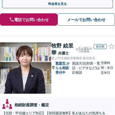
談ください。【休日・夜間面談可】【オンライン面談可】
料金表を見る
電話でお問い合わせ
メールでお問い合わせ
牧野 絵里
新潟県
インタビュ
ーを見る
華
弁護士
虎ノ門法律経済事務所 新潟支店
営業時
敦賀市
か
面談方法(対面・電
らも相談
話・ビデオなど)は
間：本日
受付中
応相談
定休日
相続財産調査・鑑定
【北陸・甲信越エリア対応】【初回面談無料】私があなたの気持ちを