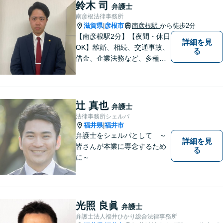
鈴木 司
弁護士
南彦根法律事務所
滋賀県
彦根市
南彦根駅
から徒歩2分
|
【南彦根駅2分】【夜間・休日
詳細を見
OK】離婚、相続、交通事故、
る
借金、企業法務など、多種多
様なご相談にお応えしており
ます。スピード感を持った対
応と密なコミュニケーション
をモットーに、皆様それぞれ
辻 真也
弁護士
に合った解決を図ってまいり
法律事務所シェルパ
ます。お気軽にご相談くださ
福井県
福井市
|
い。
弁護士をシェルパとして ～
詳細を見
皆さんが本業に専念するため
る
に～
光照 良眞
弁護士
弁護士法人福井ひかり総合法律事務所