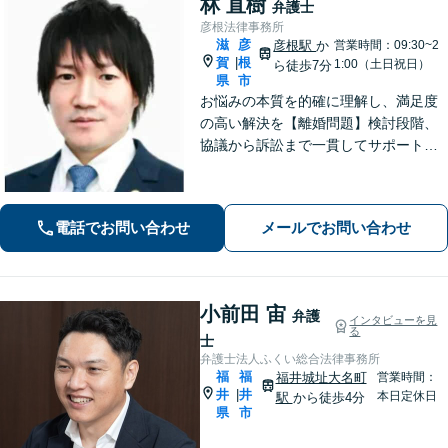
林 直樹
弁護士
彦根法律事務所
滋
彦
彦根駅
か
営業時間：09:30~2
賀
根
|
1:00（土日祝日）
ら徒歩7分
県
市
お悩みの本質を的確に理解し、満足度
の高い解決を【離婚問題】検討段階、
協議から訴訟まで一貫してサポート
【インターネット】投稿・書き込み削
除、発信者情報開示請求、損害賠償請
求など幅広く対応【オンライン面談】
電話でお問い合わせ
メールでお問い合わせ
【彦根駅7分】
小前田 宙
弁護
インタビューを見
る
士
弁護士法人ふくい総合法律事務所
福
福
福井城址大名町
営業時間：
井
井
|
本日定休日
駅
から徒歩4分
県
市