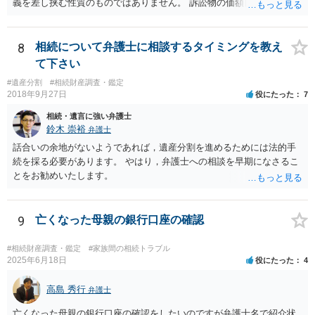
義を差し挟む性質のものではありません。 訴訟物の価額自体が裁判の
目的（審理の対象）となることもありませんので、上申書や証拠を出
したとしても、変更されることはありません。
8
相続について弁護士に相談するタイミングを教え
て下さい
#遺産分割
#相続財産調査・鑑定
2018年9月27日
役にたった
7
相続・遺言に強い弁護士
鈴木 崇裕
弁護士
話合いの余地がないようであれば，遺産分割を進めるためには法的手
続を採る必要があります。 やはり，弁護士への相談を早期になさるこ
とをお勧めいたします。
9
亡くなった母親の銀行口座の確認
#相続財産調査・鑑定
#家族間の相続トラブル
2025年6月18日
役にたった
4
高島 秀行
弁護士
亡くなった母親の銀行口座の確認をしたいのですが弁護士名で紹介状