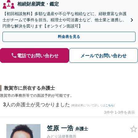
相続財産調査・鑑定
【初回相談無料】多額な遺産や不公平な相続などに、経験豊富な弁護
士がチームで事件を担当。税理士や司法書士など、他士業と連携し、
円滑な解決を図ります【オンライン面談可】
料金表を見る
電話でお問い合わせ
メールでお問い合わせ
敦賀市に所在する弁護士
敦賀市の事務所等での面談予約が可能です。
3
人の弁護士が見つかりました
(検索結果について詳しくは
こちら
)
3件中 1-3件を表示
笠原 一浩
弁護士
みどり法律事務所