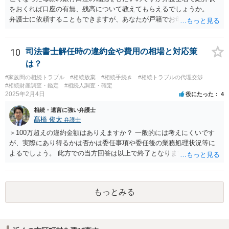
をおくれば口座の有無、残高について教えてもらえるでしょうか。
弁護士に依頼することもできますが、あなたが戸籍でお母さんの相続
人であり、相続人本人であることなどを証明すれば、口座の有無や残
高は教えてくれると思います。 自分ではよくわからないということ
であれば、弁護士に相談し依頼されたら良いと思います。
10
司法書士解任時の違約金や費用の相場と対応策
は？
#家族間の相続トラブル
#相続放棄
#相続手続き
#相続トラブルの代理交渉
#相続財産調査・鑑定
#相続人調査・確定
2025年2月4日
役にたった
4
相続・遺言に強い弁護士
髙橋 俊太
弁護士
＞100万超えの違約金額はありえますか？ 一般的には考えにくいです
が、実際にあり得るかは否かは委任事項や委任後の業務処理状況等に
よるでしょう。 此方での当方回答は以上で終了となりますが、参考に
なりましたら幸いです。
もっとみる