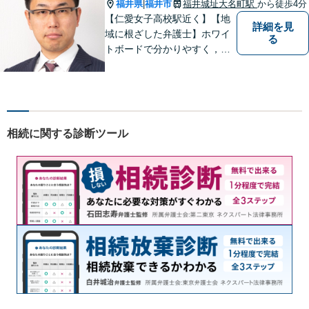
福井県
福井市
福井城址大名町駅
から徒歩4分
|
【仁愛女子高校駅近く】【地
詳細を見
域に根ざした弁護士】ホワイ
る
トボードで分かりやすく，納
得と安心をご提供します。企
業法務／労働問題／交通事故
／相続問題／離婚問題など、
幅広く対応可能。【明確な料
金体系】法律トラブルでお悩
相続に関する診断ツール
むの方は、お気軽にご相談く
ださい。