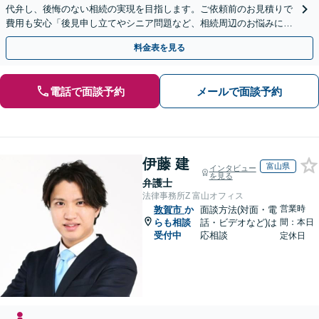
代弁し、後悔のない相続の実現を目指します。ご依頼前のお見積りで
費用も安心「後見申し立てやシニア問題など、相続周辺のお悩みにも
対処可能」【WEB面談対応】
料金表を見る
電話で面談予約
メールで面談予約
伊藤 建
富山県
インタビュー
を見る
弁護士
法律事務所Z 富山オフィス
営業時
敦賀市
か
面談方法(対面・電
らも相談
話・ビデオなど)は
間：本日
受付中
応相談
定休日