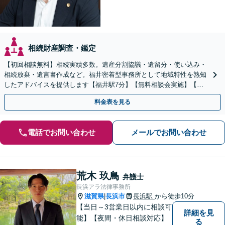
相続財産調査・鑑定
【初回相談無料】相続実績多数。遺産分割協議・遺留分・使い込み・
相続放棄・遺言書作成など。福井密着型事務所として地域特性を熟知
したアドバイスを提供します【福井駅7分】【無料相談会実施】【完
全個室で対応】
料金表を見る
電話でお問い合わせ
メールでお問い合わせ
荒木 玖鳥
弁護士
長浜アラ法律事務所
滋賀県
長浜市
長浜駅
から徒歩10分
|
【当日～3営業日以内に相談可
詳細を見
能】【夜間・休日相談対応】
る