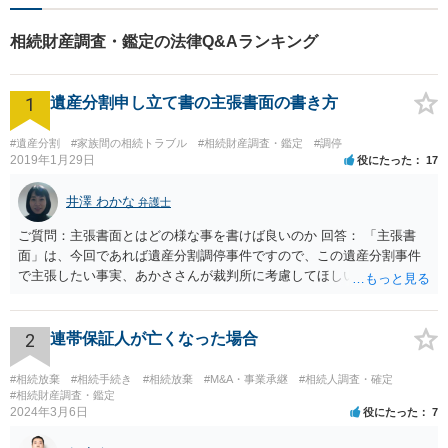
相続財産調査・鑑定の法律Q&Aランキング
1
遺産分割申し立て書の主張書面の書き方
#遺産分割
#家族間の相続トラブル
#相続財産調査・鑑定
#調停
2019年1月29日
役にたった
17
井澤 わかな
弁護士
ご質問：主張書面とはどの様な事を書けば良いのか 回答： 「主張書
面」は、今回であれば遺産分割調停事件ですので、この遺産分割事件
で主張したい事実、あかささんが裁判所に考慮してほしいと思う、亡
くなった方・あかささん・お姉さん間の事情などを記入することにな
ります。 もし、主張したい事実や考慮してほしい事情に関連して
資料を持っているようであれば、主張書面とは別で提出できます。も
2
連帯保証人が亡くなった場合
し、お姉さんに見られたくないような資料がある場合、「非開示の希
望に関する申出書」と共に提出することも考えられます。 ご質問：書
#相続放棄
#相続手続き
#相続放棄
#M&A・事業承継
#相続人調査・確定
いた方が良い事と書かない方が良い事 回答： お姉さんが申立書の「申
#相続財産調査・鑑定
2024年3月6日
役にたった
7
立ての趣旨」のところに書いている遺産の分け方に対して意見があれ
ば、まずそれを書くとよいです。 次に「申立ての理由」のところに、