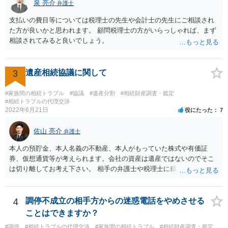
泉 亮介
なぜ調停を申し立てたのか(例えば、あかささんと話合いが出来ない／
弁護士
決裂した、など)や亡くなった方・あかささん・お姉さん間の事情やい
支払いの費目等については税理士の先生や会計士の先生にご相談され
きさつなどが書かれていると思うので、あかささんから見てそれは違
た方が良いかと思われます。 顧問税理士の方がいらっしゃれば、まず
うと感じるところは、どのように違うのか、など書くとよいです。 そ
相談されてみると良いでしょう。
の他、お姉さんの申立書には書かれていないけど、どのように遺産を
分けるかを決めるについてあかささんが重要だと考える事情があれば
(例えば、○○のときにお姉さんは亡くなった方からお金を援助してもら
3
遺産相続協議に関して
った等)、それも書くとよいです。 書かない方が良いと思うことは、遺
産分割に関係ない(と思われる)いきさつを沢山盛り込むことだと考えま
#家族間の相続トラブル
#協議
#遺産分割
#相続財産調査・鑑定
す(あくまで遺産分割に関係することに留める方が、裁判所や調停委員
#相続トラブルの代理交渉
の方に事情を理解してもらいやすいと思います)。
2022年6月21日
役にたった
7
佐山 亮介
弁護士
本人の預貯金、本人名義の不動産、本人がもっていた株式や有価証
券、仮想通貨等が考えられます。会社の資産は遺産ではないのでそこ
は切り離してお考え下さい。 相手の弁護士や税理士に頼んでも守秘義
務を理由に断られる可能性が高いです。 資料は調停を起こしてから任
意に開示を求め、応じなければ「調査嘱託」という手続きを使って銀
行等に照会をかけることになるでしょう。 不動産は、相続登記が済ん
4
調停不成立の相手方からの迷惑電話をやめさせる
でいなければ市役所ないし区役所に、お子様と義父様のつながりがわ
ことはできますか？
かる戸籍一式を揃えてもちこみ、「名寄せ」という手続きをすると、
#調停
#相続トラブルの代理交渉
#家族間の相続トラブル
#相続財産調査・鑑定