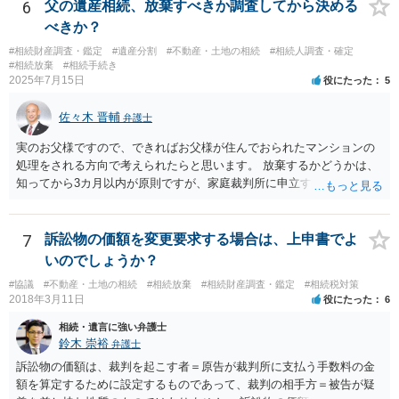
や目的も異なりますし、開示の内容も異なります。
6
父の遺産相続、放棄すべきか調査してから決める
べきか？
#相続財産調査・鑑定
#遺産分割
#不動産・土地の相続
#相続人調査・確定
#相続放棄
#相続手続き
2025年7月15日
役にたった
5
佐々木 晋輔
弁護士
実のお父様ですので、できればお父様が住んでおられたマンションの
処理をされる方向で考えられたらと思います。 放棄するかどうかは、
知ってから3カ月以内が原則ですが、家庭裁判所に申立すれば3カ月の
期間を伸長することができます。 その間に、財産の状況を調査して、
放棄するかどうか決めることができます。 銀行やサラ金が数年も放置
することはありませんので、数年後に借金が発見される可能性はほぼ
7
訴訟物の価額を変更要求する場合は、上申書でよ
ありません。 なお、私が扱った相続放棄を検討していた案件で、期間
いのでしょうか？
伸長して調査したところ、サラ金に対する過払金など相当な財産が見
#協議
#不動産・土地の相続
#相続放棄
#相続財産調査・鑑定
#相続税対策
つかったため相続したという事例がありました。
2018年3月11日
役にたった
6
相続・遺言に強い弁護士
鈴木 崇裕
弁護士
訴訟物の価額は、裁判を起こす者＝原告が裁判所に支払う手数料の金
額を算定するために設定するものであって、裁判の相手方＝被告が疑