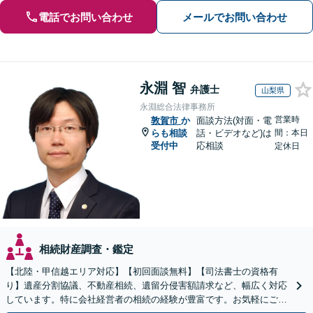
電話でお問い合わせ
メールでお問い合わせ
永淵 智
弁護士
山梨県
永淵総合法律事務所
営業時
敦賀市
か
面談方法(対面・電
らも相談
話・ビデオなど)は
間：本日
受付中
応相談
定休日
相続財産調査・鑑定
【北陸・甲信越エリア対応】【初回面談無料】【司法書士の資格有
り】遺産分割協議、不動産相続、遺留分侵害額請求など、幅広く対応
しています。特に会社経営者の相続の経験が豊富です。お気軽にご相