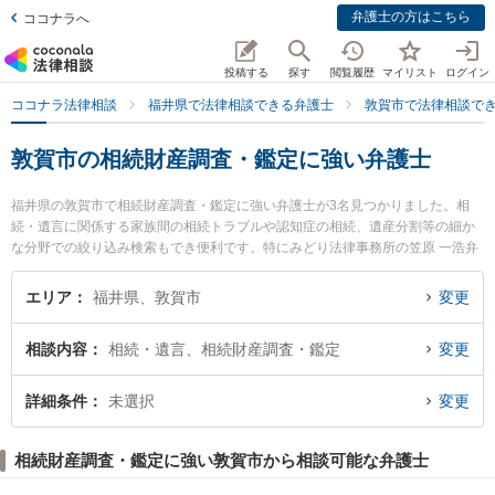
弁護士の方はこちら
ココナラへ
投稿する
探す
閲覧履歴
マイリスト
ログイン
ココナラ法律相談
福井県で法律相談できる弁護士
敦賀市で法律相談で
敦賀市の相続財産調査・鑑定に強い弁護士
福井県の敦賀市で相続財産調査・鑑定に強い弁護士が3名見つかりました。相
続・遺言に関係する家族間の相続トラブルや認知症の相続、遺産分割等の細か
な分野での絞り込み検索もでき便利です。特にみどり法律事務所の笠原 一浩弁
護士や堺法律事務所の上原 千可子弁護士、堺法律事務所の元山 詩菜弁護士のプ
ロフィール情報や弁護士費用、強みなどが注目されています。『敦賀市で土日
エリア
福井県、敦賀市
変更
や夜間に発生した相続財産調査・鑑定のトラブルを今すぐに弁護士に相談した
い』『相続財産調査・鑑定のトラブル解決の実績豊富な近くの弁護士を検索し
相談内容
相続・遺言、相続財産調査・鑑定
変更
たい』『初回相談無料で相続財産調査・鑑定を法律相談できる敦賀市内の弁護
士に相談予約したい』などでお困りの相談者さんにおすすめです。
詳細条件
未選択
変更
相続財産調査・鑑定に強い敦賀市から相談可能な弁護士