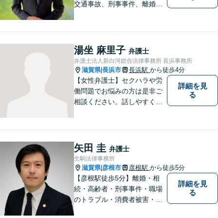
交通事故、刑事事件、離婚・
男女問題に注力しておりま
す。まずはお気軽にご相談く
ださい。
湯坐 麻里子
弁護士
弁護士法人新白河総合法律事務所 長浜事務所
滋賀県
長浜市
長浜駅
から徒歩4分
|
【女性弁護士】セクハラや労
詳細を見
働問題でお悩みの方は是非ご
る
相談ください。話しやすく相
談しやすい弁護士です。
矢田 圭
弁護士
生駒法律事務所
滋賀県
彦根市
彦根駅
から徒歩5分
|
【彦根駅徒歩5分】離婚・相
詳細を見
続・高齢者・刑事事件・職場
る
のトラブル・消費者被害・法
人倒産などはお任せくださ