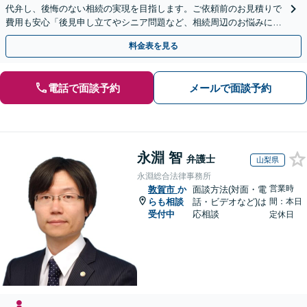
代弁し、後悔のない相続の実現を目指します。ご依頼前のお見積りで
費用も安心「後見申し立てやシニア問題など、相続周辺のお悩みにも
対処可能」【WEB面談対応】
料金表を見る
電話で面談予約
メールで面談予約
永淵 智
弁護士
山梨県
永淵総合法律事務所
営業時
敦賀市
か
面談方法(対面・電
らも相談
話・ビデオなど)は
間：本日
受付中
応相談
定休日