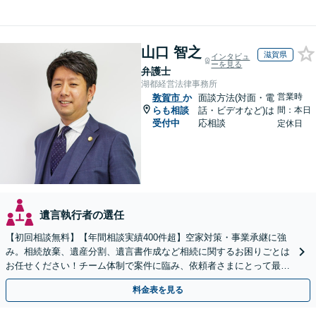
山口 智之
滋賀県
インタビュ
ーを見る
弁護士
湖都経営法律事務所
営業時
敦賀市
か
面談方法(対面・電
らも相談
話・ビデオなど)は
間：本日
受付中
応相談
定休日
遺言執行者の選任
【初回相談無料】【年間相談実績400件超】空家対策・事業承継に強
み。相続放棄、遺産分割、遺言書作成など相続に関するお困りごとは
お任せください！チーム体制で案件に臨み、依頼者さまにとって最善
の解決を目指します【堅田駅4分】【無料駐車場あり】
料金表を見る