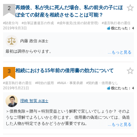
2
再婚後、私が先に死んだ場合、私の前夫の子にほ
ぼ全ての財産を相続させることは可能？
#財産分与
#自筆証書遺言の作成
#成年後見(生前の財産管理)
#遺言執行者の選任
2019年9月3日
役にたった
4
内藤 政信
弁護士
最初は調停からやります。
3
相続における15年前の借用書の効力について
#遺言執行者の選任
#時効の援用
#M&A・事業承継
#契約書・借用書なし
2019年5月21日
役にたった
4
理崎 智英
弁護士
＞債務免除＝贈与＝特別受益という解釈で宜しいでしょうか？ そのよ
うなご理解でよろしいかと存じます。 借用書の偽造については、偽造
した人物が特定できるかどうかが重要ですね。