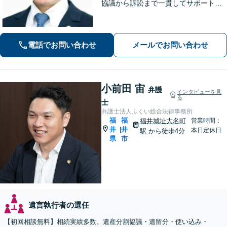
協議から訴訟まで一貫してサポート
【インターネット】投稿・書き込み削
除、発信者情報開示請求、損害賠償請
求など幅広く対応【オンライン面談】
電話でお問い合わせ
メールでお問い合わせ
【彦根駅7分】
小前田 宙
弁護
インタビューを見
る
士
弁護士法人ふくい総合法律事務所
福
福
福井城址大名町
営業時間：
井
井
|
本日定休日
駅
から徒歩4分
県
市
遺言執行者の選任
【初回相談無料】相続実績多数。遺産分割協議・遺留分・使い込み・