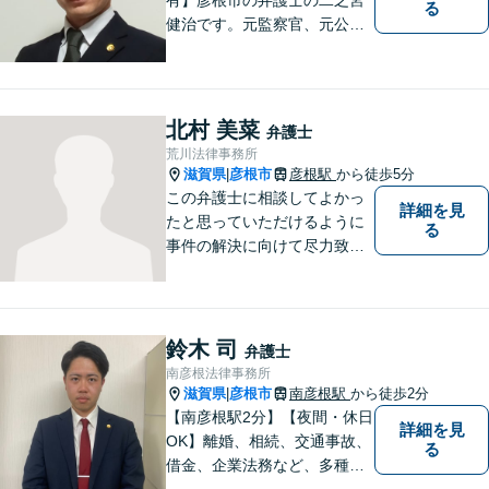
る
健治です。元監察官、元公務
員の経歴を活かし、皆様のト
ラブル解決をしっかりサポー
トいたします。
北村 美菜
弁護士
荒川法律事務所
滋賀県
彦根市
彦根駅
から徒歩5分
|
この弁護士に相談してよかっ
詳細を見
たと思っていただけるように
る
事件の解決に向けて尽力致し
ます。
鈴木 司
弁護士
南彦根法律事務所
滋賀県
彦根市
南彦根駅
から徒歩2分
|
【南彦根駅2分】【夜間・休日
詳細を見
OK】離婚、相続、交通事故、
る
借金、企業法務など、多種多
様なご相談にお応えしており