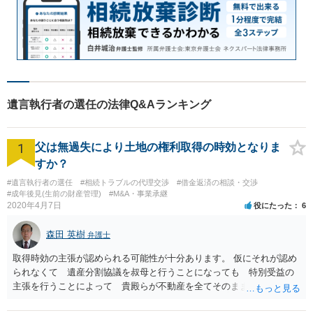
遺言執行者の選任の法律Q&Aランキング
1
父は無過失により土地の権利取得の時効となりま
すか？
#遺言執行者の選任
#相続トラブルの代理交渉
#借金返済の相談・交渉
#成年後見(生前の財産管理)
#M&A・事業承継
2020年4月7日
役にたった
6
森田 英樹
弁護士
取得時効の主張が認められる可能性が十分あります。 仮にそれが認め
られなくて 遺産分割協議を叔母と行うことになっても 特別受益の
主張を行うことによって 貴殿らが不動産を全てそのまま取得できる
ことが可能でしょう。