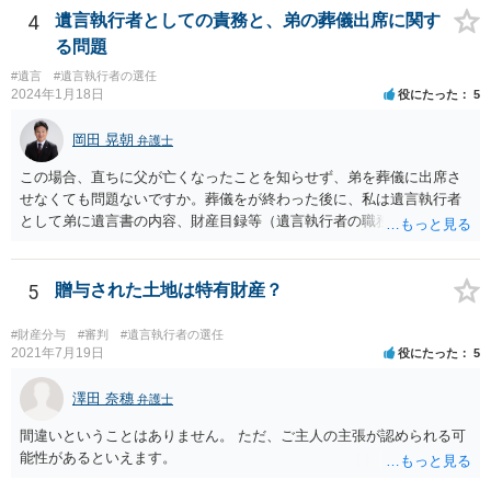
4
遺言執行者としての責務と、弟の葬儀出席に関す
る問題
#遺言
#遺言執行者の選任
2024年1月18日
役にたった
5
岡田 晃朝
弁護士
この場合、直ちに父が亡くなったことを知らせず、弟を葬儀に出席さ
せなくても問題ないですか。葬儀をが終わった後に、私は遺言執行者
として弟に遺言書の内容、財産目録等（遺言執行者の職務）を知らせ
ればよいですか。 葬儀は喪主が主催する行事ですから、誰を参加させ
るかは喪主の自由です。 呼ばなくてもかまいません。 そもそも、そう
いう法律関係にありません。 遺言の内容と遺産の総額の通知、公正証
5
贈与された土地は特有財産？
書でない場合は遺言の検認については、執行者に通知義務があるの
で、対応しましょう。 そのあとは遺留分の請求などがあればそれへの
#財産分与
#審判
#遺言執行者の選任
対応となるでしょう。
2021年7月19日
役にたった
5
澤田 奈穗
弁護士
間違いということはありません。 ただ、ご主人の主張が認められる可
能性があるといえます。