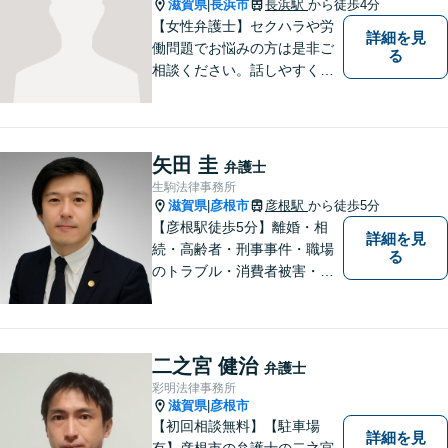
滋賀県
長浜市
長浜駅
から徒歩4分
|
【女性弁護士】セクハラや労
詳細を見
働問題でお悩みの方は是非ご
る
相談ください。話しやすく相
談しやすい弁護士です。
矢田 圭
弁護士
生駒法律事務所
滋賀県
彦根市
彦根駅
から徒歩5分
|
【彦根駅徒歩5分】離婚・相
詳細を見
続・高齢者・刑事事件・職場
る
のトラブル・消費者被害・法
人倒産などはお任せくださ
い。法人・個人問わず幅広い
案件を取り扱っています。
二之宮 健治
弁護士
彩明法律事務所
滋賀県
彦根市
|
【初回相談無料】【駐車場
詳細を見
有】彦根市の弁護士の二之宮