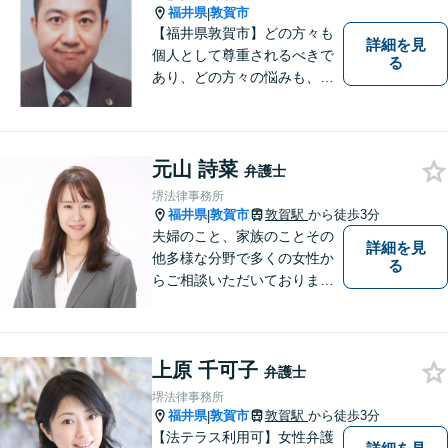
福井県
敦賀市
|
【福井県敦賀市】どの方々も
詳細を見
個人として尊重されるべきで
る
あり、どの方々の悩みも、そ
れぞれ丁寧に、かつ迅速に、
解決が図られる必要がありま
す。 また、言葉の壁や専門知
識の壁も越えて、解決が図ら
元山 詩菜
弁護士
れる必要があります。
堺法律事務所
福井県
敦賀市
敦賀駅
から徒歩3分
|
夫婦のこと、家族のことその
詳細を見
他多様な分野で多くの女性か
る
らご相談いただいておりま
す。まずは、「少し聞いてみ
たい」という軽い気持ちでご
相談ください。法テラス利用
上原 千可子
により3回まで無料相談対応可
弁護士
能です。利用条件はお問い合
堺法律事務所
わせ下さい。
福井県
敦賀市
敦賀駅
から徒歩3分
|
【法テラス利用可】女性弁護