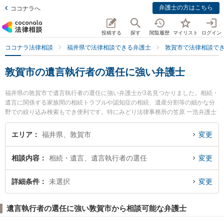
弁護士の方はこちら
ココナラへ
投稿する
探す
閲覧履歴
マイリスト
ログイン
ココナラ法律相談
福井県で法律相談できる弁護士
敦賀市で法律相談で
敦賀市の遺言執行者の選任に強い弁護士
福井県の敦賀市で遺言執行者の選任に強い弁護士が3名見つかりました。相続・
遺言に関係する家族間の相続トラブルや認知症の相続、遺産分割等の細かな分
野での絞り込み検索もでき便利です。特にみどり法律事務所の笠原 一浩弁護士
や堺法律事務所の元山 詩菜弁護士、堺法律事務所の上原 千可子弁護士のプロフ
ィール情報や弁護士費用、強みなどが注目されています。『敦賀市で土日や夜
エリア
福井県、敦賀市
変更
間に発生した遺言執行者の選任のトラブルを今すぐに弁護士に相談したい』
『遺言執行者の選任のトラブル解決の実績豊富な近くの弁護士を検索したい』
相談内容
相続・遺言、遺言執行者の選任
変更
『初回相談無料で遺言執行者の選任を法律相談できる敦賀市内の弁護士に相談
予約したい』などでお困りの相談者さんにおすすめです。
詳細条件
未選択
変更
遺言執行者の選任に強い敦賀市から相談可能な弁護士