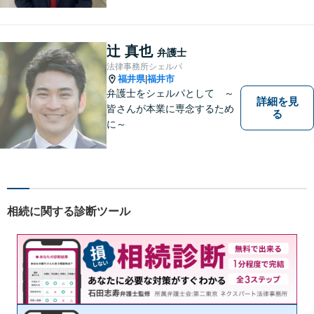
ます。スピード感を持った対
応と密なコミュニケーション
をモットーに、皆様それぞれ
辻 真也
弁護士
に合った解決を図ってまいり
法律事務所シェルパ
ます。お気軽にご相談くださ
福井県
福井市
|
い。
弁護士をシェルパとして ～
詳細を見
皆さんが本業に専念するため
る
に～
相続に関する診断ツール