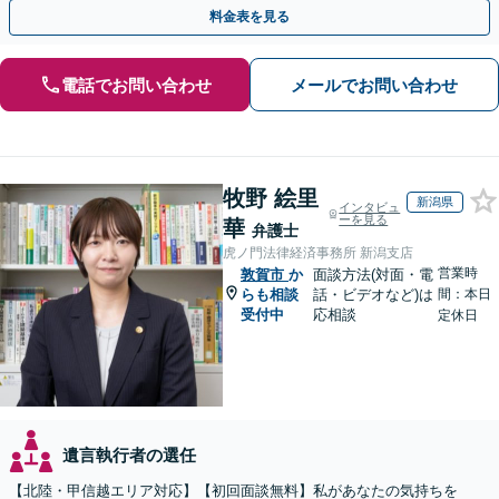
料金表を見る
電話でお問い合わせ
メールでお問い合わせ
牧野 絵里
新潟県
インタビュ
ーを見る
華
弁護士
虎ノ門法律経済事務所 新潟支店
営業時
敦賀市
か
面談方法(対面・電
らも相談
話・ビデオなど)は
間：本日
受付中
応相談
定休日
遺言執行者の選任
【北陸・甲信越エリア対応】【初回面談無料】私があなたの気持ちを