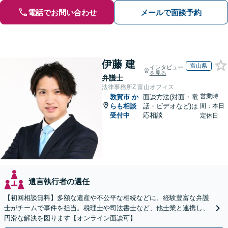
電話でお問い合わせ
メールで面談予約
伊藤 建
富山県
インタビュー
を見る
弁護士
法律事務所Z 富山オフィス
営業時
敦賀市
か
面談方法(対面・電
らも相談
話・ビデオなど)は
間：本日
受付中
応相談
定休日
遺言執行者の選任
【初回相談無料】多額な遺産や不公平な相続などに、経験豊富な弁護
士がチームで事件を担当。税理士や司法書士など、他士業と連携し、
円滑な解決を図ります【オンライン面談可】