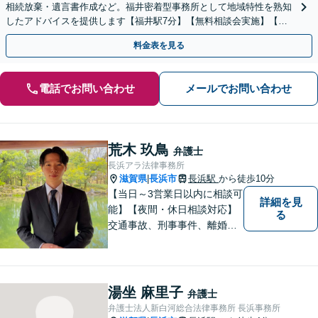
相続放棄・遺言書作成など。福井密着型事務所として地域特性を熟知
したアドバイスを提供します【福井駅7分】【無料相談会実施】【完
全個室で対応】
料金表を見る
電話でお問い合わせ
メールでお問い合わせ
荒木 玖鳥
弁護士
長浜アラ法律事務所
滋賀県
長浜市
長浜駅
から徒歩10分
|
【当日～3営業日以内に相談可
詳細を見
能】【夜間・休日相談対応】
る
交通事故、刑事事件、離婚・
男女問題に注力しておりま
す。まずはお気軽にご相談く
ださい。
湯坐 麻里子
弁護士
弁護士法人新白河総合法律事務所 長浜事務所