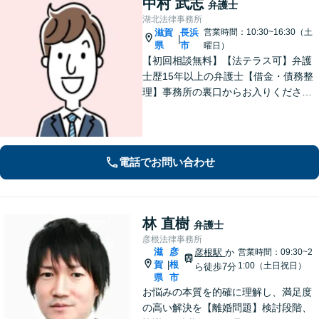
中村 武志
弁護士
湖北法律事務所
滋賀
長浜
営業時間：10:30~16:30（土
|
県
市
曜日）
【初回相談無料】【法テラス可】弁護
士歴15年以上の弁護士【借金・債務整
理】事務所の裏口からお入りくださ
い。個人・法人含め、最適な債務整理
を提案【長浜駅12分】
電話でお問い合わせ
林 直樹
弁護士
彦根法律事務所
滋
彦
彦根駅
か
営業時間：09:30~2
賀
根
|
1:00（土日祝日）
ら徒歩7分
県
市
お悩みの本質を的確に理解し、満足度
の高い解決を【離婚問題】検討段階、