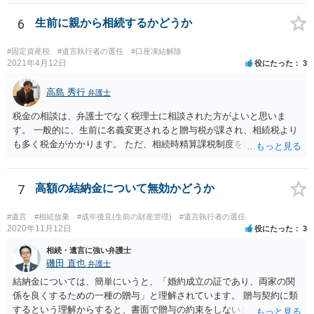
6
生前に親から相続するかどうか
#固定資産税
#遺言執行者の選任
#口座凍結解除
2021年4月12日
役にたった
3
高島 秀行
弁護士
税金の相談は、弁護士でなく税理士に相談された方がよいと思いま
す。 一般的に、生前に名義変更されると贈与税が課され、相続税より
も多く税金がかかります。 ただ、相続時精算課税制度を取れば、実質
的に相続税と同等の税金で済む可能性があります。 実際に税理士にど
ういう場合にどれくらい税金がかかるか計算してもらって どういう方
針を取るか決められたらよいと思います。
7
高額の結納金について無効かどうか
#遺言
#相続放棄
#成年後見(生前の財産管理)
#遺言執行者の選任
2020年11月12日
役にたった
3
相続・遺言に強い弁護士
磯田 直也
弁護士
結納金については、簡単にいうと、「婚約成立の証であり、両家の関
係を良くするための一種の贈与」と理解されています。 贈与契約に類
するという理解からすると、書面で贈与の約束をしないと相手方は支