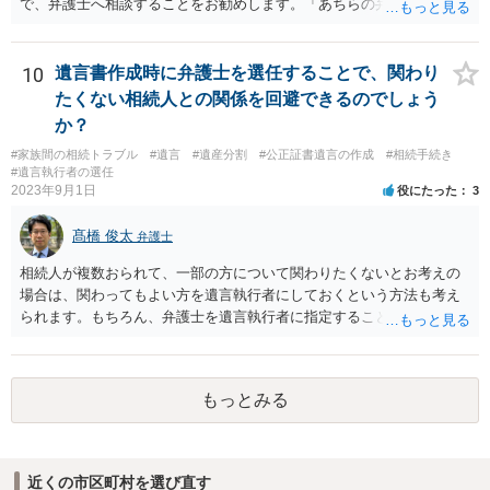
で、弁護士へ相談することをお勧めします。「あちらの弁護士」（元
嫁と娘の弁護士のことでしょうか）へ聴いても、自分に有利な主張や
誘導しかしてこないと思います。
10
遺言書作成時に弁護士を選任することで、関わり
たくない相続人との関係を回避できるのでしょう
か？
#家族間の相続トラブル
#遺言
#遺産分割
#公正証書遺言の作成
#相続手続き
#遺言執行者の選任
2023年9月1日
役にたった
3
髙橋 俊太
弁護士
相続人が複数おられて、一部の方について関わりたくないとお考えの
場合は、関わってもよい方を遺言執行者にしておくという方法も考え
られます。もちろん、弁護士を遺言執行者に指定することもできます
が、（関わってもよい）相続人を遺言執行者に指定しておいて、その
方に再委任の権限を付与しておくという方法もあります。 一度、弁護
士に直接ご相談されることをお勧めいたします。
もっとみる
近くの市区町村を選び直す