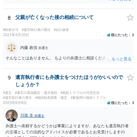
払いを請求できません。 反面、実際に支払ったあとから返金を求める
ことは困難です。 くれぐれも今後お気をつけください。 弁護士に対応
を依頼されるのも悪くはありませんが、感情的な理由が強いと思いま
8
父親が亡くなった後の相続について
すので法的観点から説得を試みても解決は難しいように思います。
#財産分与
#遺言執行者の選任
#自己破産
2021年4月16日
役にたった
2
内藤 政信
弁護士
そんなことはありません。 もよりの弁護士に相談ください。
9
遺言執行者にも弁護士をつけたほうがかいいので
しょうか？
#遺言
#遺言の真偽鑑定・遺言無効
#相続トラブルの代理交渉
#遺言執行者の選任
#相続財産調査・鑑定
#家族間の相続トラブル
2025年8月8日
役にたった
3
川添 圭
弁護士
弁護士へ依頼するかどうかは事案によりますが、あなたも遺言執行者
の立場としての法的なアドバイスが必要であるとお見受けしますの