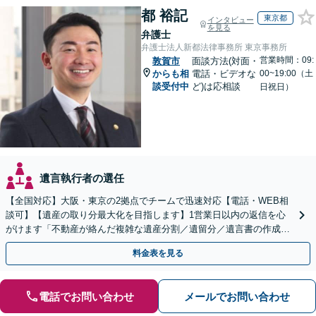
都 裕記
東京都
インタビュー
を見る
弁護士
弁護士法人新都法律事務所 東京事務所
営業時間：09:
敦賀市
面談方法(対面・
からも相
電話・ビデオな
00~19:00（土
談受付中
ど)は応相談
日祝日）
遺言執行者の選任
【全国対応】大阪・東京の2拠点でチームで迅速対応【電話・WEB相
談可】【遺産の取り分最大化を目指します】1営業日以内の返信を心
がけます「不動産が絡んだ複雑な遺産分割／遺留分／遺言書の作成・
執行／事業承継など、お任せください」【休日相談あり】
料金表を見る
電話でお問い合わせ
メールでお問い合わせ