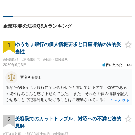
たな人生のスタートをお手伝
い！刑事事件の示談交渉も私
にお任せください【完全個室
／プライバシー配慮】
企業犯罪の法律Q&Aランキング
1
ゆうちょ銀行の個人情報要求と口座凍結の法的妥
当性
#企業犯罪
#不祥事対応
#金融・保険業界
2020年6月3日
役にたった
121
匿名A
弁護士
あなたがゆうちょ銀行に問い合わせたと書いているので、偽物である
可能性はみじんも感じませんでした。 また、それらの個人情報を記入
させることで犯罪利用が防げることはご理解されているとおりです。
結局あなたにはゆうちょ銀行が信用できないという前提があり、弁護
士に同意を求めているだけです。 最初の回答では分かりづらかったの
かもしれませんが、質問にわかりやすく答えると「法的に許される」
2
美容院でのカットトラブル、対応への不満と法的
が答えになります。 補足でアドバイスしておきますと、今私に反論し
見解
てきたその内容をゆうちょ銀行にぶつければいいとおもいます。 もっ
#不祥事対応
#顧問弁護士契約
#企業犯罪