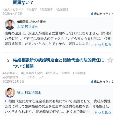
しょう。 詐欺もありうるでしょうね。 「正しい時間がわからないとい
問題ない？
うタイムカード不正打刻による返還請求はどのようにおこなえばよい
#法人・ビジネス
#偽造罪
#架空請求
#企業犯罪
でしょうか？」 想定できる虚偽を前提に、相手と協議して詰めればよ
2026年4月3日
役にたった
4
いかと思います。 確実な記録があれば、それによるのがよいですが、
すべては不可能でしょうので。 相手の言動には早急には返事をせずに
債権回収に強い弁護士
弁護士と相談しながら、対応策を検討する方がよいでしょう。 また、
土屋 峻
弁護士
返還が難しい場合、損害賠償を請求する事はできますでしょうか？ 法
債権の譲渡は、譲渡人が債務者に通知をしなければなりません（民法4
的には可能ですが、立証の問題があります。 協議でも問題にできそう
67条1項）。本件では譲受人のファクタリング会社から貴社宛に「債権
ですが、調停なども検討できるでしょう。 また、返還請求も損害賠償
譲渡通知書」が届いたとのことですから、譲渡人による通知ではない
請求もせず、「詐欺」として、警察に被害届を出す事は可能でしょう
ため、債務者対抗要件が充足されていないでしょう。この観点から
か？ 内容的には検討できますが、立証は、民事よりさらにワンランク
は、当該ファクタリング会社が詐称譲受人の可能性があるとすら指摘
上がります。 警察に相談されてもよい事案だとは思います。
できるでしょう。 次に、たとえファクタリング会社からの「債権譲渡
5
結婚相談所の成婚料返金と指輪代金の法的責任に
通知書」であっても、それが譲渡人の個人事業主の委託を受けてなさ
ついて相談
れていた場合等であり、債務者対抗要件の問題をクリアされていたと
#不祥事対応
#顧問弁護士契約
#海外法人・国際法
#企業犯罪
しても、当該ファクタリング会社が譲受債権請求訴訟を提起する場
#契約書作成・リーガルチェック
合、譲受債権の発生原因事実を立証しなければなりません。 「譲渡人
2025年12月9日
役にたった
2
は当社にとって全くの見知らぬ人物で、一切関係がなく、当該債権は
現在・将来ともに存在しないと断言でき」ないということであれば、
笹田 典宏
弁護士
この立証の見込みが立たないでしょうから、訴訟になったとしても、
かかる点で争うべきでしょう（といっても否認すれば足りると思いま
1. 指輪代金に対する返金義務の有無について 結論として、貴社が男性
す。）。 以上述べましたが、令和7年12月から令和11年までに発生す
会員に対して婚約指輪の代金を返金する法的な義務を負う可能性は低
る一切の債権となれば、約4年という一定の期間の将来債権譲渡とな
いと考えられます。 婚約指輪の授受は、あくまで婚約当事者である男