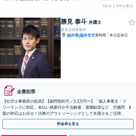
5件中 1-5件を表示
勝見 泰斗
弁護士
勝見法律事務所
福井県
福井市
営業時間：本日定休日
|
企業犯罪
【社労士事務所の役員】【顧問契約可／3.3万円〜】「個人事業主・フ
リーランスに対応」未払い残業代や不当解雇・退職勧奨など、労働問
題の対応はお任せ！法務のアウトソーシングとして弁護士をご活用く
ださい【休日・夜間相談可】
料金表を見る