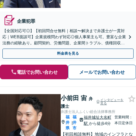
企業犯罪
【全国対応可◎】【初回問合せ無料｜相談〜解決まで弁護士が一貫対
応｜WEB面談可】企業規模問わず対応◎個人事業主も可。豊富な企業
法務の経験あり。顧問契約、労働問題、企業間トラブル、債権回収、
契約書のリーガルチェック等、サポートします。
料金表を見る
電話でお問い合わせ
メールでお問い合わせ
小前田 宙
弁
インタビューを
見る
護士
弁護士法人ふくい総合法律事務所
福
福
福井城址大名町
営業時間：
井
井
|
本日定休日
駅
から徒歩4分
県
市
【初回相談無料】地域のインフラとな