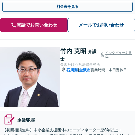
的財産等、お任せください【他士業連携可能】
料金表を見る
電話でお問い合わせ
メールでお問い合わせ
竹内 克昭
弁護
インタビューを見
る
士
金沢たけうち法律事務所
石川県
金沢市
営業時間：本日定休日
|
企業犯罪
【初回相談無料】中小企業支援団体のコーディネーター歴6年以上！