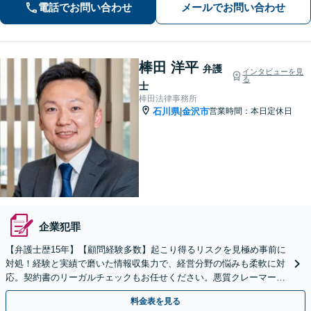
電話でお問い合わせ
メールでお問い合わせ
棒田 洋平
弁護
インタビューを見
る
士
棒田法律事務所
石川県
金沢市
営業時間：本日定休日
|
企業犯罪
【弁護士歴15年】【顧問経験多数】起こり得るリスクを見極め事前に
対処！経験と実績で磨いた情報収集力で、経営分野の悩みも柔軟に対
応。契約書のリーガルチェックもお任せください。悪質クレーマーに
は内容証明郵便で被害拡大を抑止【夜間・休日相談可】
料金表を見る