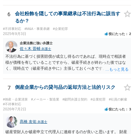
り、訴求されている債権の額も相当程度の金額になっていると推察し
性会員と女性会員との間の個人的な贈与契約です。結婚相談所である
ます。ご不安な気持ちを解消するために、法律事務所にご相談に赴く
貴社は、その贈与契約の当事者ではありません。したがって、仮に女
ことを検討されても良いでしょう。
性が返金義務を負う場合であっても、貴社が返金義務を負う法的根拠
6
会社粉飾を隠しての事業継承は不法行為に該当す
は見当たりません。 また、国際結婚の仲介契約に関する裁判例では、
るか？
会員の個人的な理由による破談で追加的に発生した費用は会員自身が
#不祥事対応
#M&A・事業承継
#企業犯罪
負担すべきであり、仲介業者に責任がない限り、成婚料の支払いを拒
2025年9月3日
役にたった
2
絶することはできないと判断されています。この裁判例は、仲介業者
の責任範囲が、会員間の個人的な問題とは切り離して考えられること
企業法務に強い弁護士
を示唆しており、本件でも同様に、指輪の返還が貴社の責任範囲外の
佐々木 晋輔
弁護士
問題であると主張する上で参考になります。 2. 今後の対応について
不法行為に基づく損害賠償が成立し得るのであれば、現時点で相談者
相手方代理人に対し、内容証明郵便などで書面にて貴社の見解を明確
様が債権を有していることですから、破産手続きが終わった後ではな
に伝えることが重要です。その書面には、以下の内容を盛り込むこと
く、現時点で（破産手続き中に）主張しておくべきです。 また、「会
が考えられます。 成婚料について: 円満な解決を優先する観点から、
長、息子は子会社を残し 親会社の仕事を引き受けて営業し」ている
経営判断として返金に応じる意向であることを伝える（ただし、法的
という点について、破産する親会社から子会社に対して何らかの請求
には上記の裁判例のように、貴社に返金義務は無いと判断される可能
の余地があるかもしれませんので、裁判所（破産管財人）に具体的な
7
倒産企業からの貸与品の返却方法と法的リスク
性が高いと思われます。）。 指輪代金について: 前述の通り、男性会
状況を説明しておくべきだと思います。 上記に関しては、相談者様か
員と女性会員との間の個人間の贈与であり、貴社に法的な返金義務は
ら破産を依頼している申立代理人に説明し、申立代理人から裁判所
#倒産・企業清算
#メーカー・製造業
#顧問弁護士契約
#企業犯罪
#社員の解雇
ないことを、法的根拠と共に冷静に主張する。 「刑事訴訟」との主張
（破産管財人）に説明してもらうのが通常の流れです。 申立代理人は
#不祥事対応
に対して: 本件は、契約の履行や返金を巡る民事上の紛争であり、貴社
2026年7月2日
役にたった
3
先代社長と関係があるとのことですが、すくなくとも相談者様から申
に当初から金銭を騙し取る意図（詐欺罪の構成要件である欺罔行為）
立代理人にしっかりと伝えて、申立代理人がどう対応するのか確認し
があったとは考えにくく、刑事事件として立件される可能性は極めて
髙橋 友佑
ておいたほうがいいと思います。
弁護士
低いと思われます。 3. 警察からの連絡について 警察は「民事不介
破産管財人か破産申立て代理人に連絡するのが良いと思います。 財産
入」を原則としており、契約トラブルなどの個人間の紛争に介入する