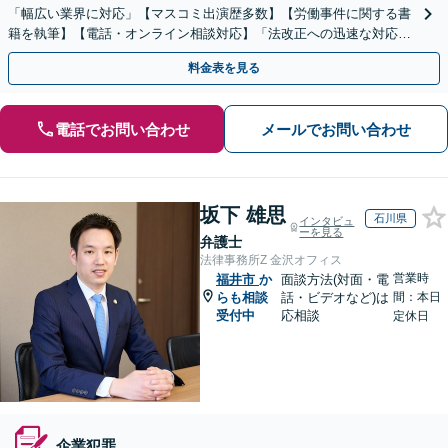
「幅広い業界に対応」【マスコミ出演歴多数】【労働事件に関する書
籍を執筆】【電話・オンライン相談対応】「法改正への迅速な対応」
「労務環境の整備でトラブルを未然に防ぐ」
料金表を見る
電話でお問い合わせ
メールでお問い合わせ
坂下 雄思
石川県
インタビュ
ーを見る
弁護士
法律事務所Z 金沢オフィス
営業時
福井市
か
面談方法(対面・電
らも相談
話・ビデオなど)は
間：本日
受付中
応相談
定休日
企業犯罪