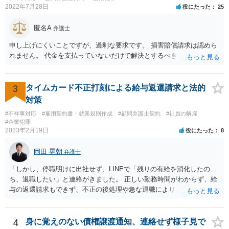
とも、ぶつけられたゆうちょ銀行があなたと契約するかは法律上ゆう
2022年7月28日
役にたった
25
ちょ銀行の自由です。
匿名A
弁護士
申し上げにくいことですが、過剰な要求です。 損害賠償請求は認めら
れません。 代金を支払っていないだけで解決とするべきでしょう。
3
タイムカード不正打刻による給与返還請求と法的
対策
#不祥事対応
#雇用契約書・就業規則作成
#顧問弁護士契約
#社員の解雇
#企業犯罪
2023年2月19日
役にたった
8
岡田 晃朝
弁護士
「しかし、停職明けに出社せず、LINEで「残りの有給を消化したの
ち、退職したい」と連絡がきました。 正しい勤務時間がわからず、給
与の返還請求もできず、不正の後処理や急な退職により、社や他のス
タッフに多大な迷惑をかけ、その上、有給まで使われるというような
状況です。」 大変悪質ですね。打刻場所のデータと、これまでのタイ
ムカードの虚偽を確認し、突き付けて責任を問題にすることになるで
4
身に覚えのない債権譲渡通知、連絡せず様子見で