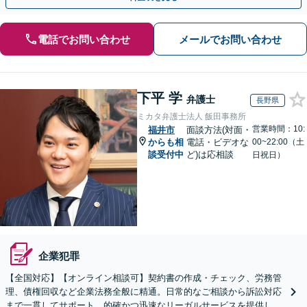
電話でお問い合わせ
メールでお問い合わせ
下平 学
弁護士
長野県
ミカタ弁護士法人 飯田事務所
営業時間：10:
福井市
面談方法(対面・
からも相
電話・ビデオな
00~22:00（土
談受付中
ど)は応相談
日祝日）
企業犯罪
【全国対応】【オンライン相談可】契約書の作成・チェック、労務管
理、債権回収など企業法務全般に精通。日常的なご相談から訴訟対応
まで一貫してサポート。的確かつ迅速なリーガルサービスを提供しま