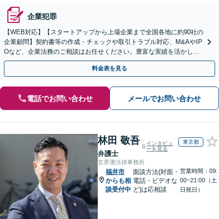
企業犯罪
【WEB対応】【スタートアップから上場企業まで全国各地に約90社の
企業顧問】契約書等の作成・チェックや取引トラブル対応、M&AやIP
Oなど、企業法務のご相談はお任せください。豊富な実績を活かし的
確に対応を進めてまいります。
料金表を見る
電話でお問い合わせ
メールでお問い合わせ
林田 敬吾
東京都
インタビュ
ーを見る
弁護士
玄界灘法律事務所
営業時間：09:
福井市
面談方法(対面・
からも相
電話・ビデオな
00~21:00（土
談受付中
ど)は応相談
日祝日）