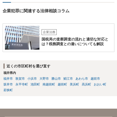
だけで費用がかかりますので、難しいところです。 当事者での対応で
すと、押し負けて支払うかもと考えますので、弁護士に依頼するなど
企業犯罪に関連する法律相談コラム
して対応をすれば、より裁判をしてくる可能性は減りますが、当然費
用がかかります。 毅然と拒否して後は裁判するならしてくださいの対
応、弁護士に依頼して同様の対応、裁判してきたら、従業員にて粛々
と対応のどれかを選択することになります。 以上、ご参考まで。
企業法務
国税局の査察調査の流れと適切な対応と
は？税務調査との違いについても解説
近くの市区町村を選び直す
福井県内
福井市
敦賀市
小浜市
大野市
勝山市
鯖江市
あわら市
越前市
坂井市
永平寺町
池田町
南越前町
越前町
美浜町
高浜町
おおい町
若狭町