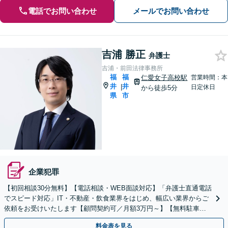
電話でお問い合わせ
メールでお問い合わせ
吉浦 勝正
弁護士
吉浦・前田法律事務所
福
福
仁愛女子高校駅
営業時間：本
井
井
|
日定休日
から徒歩5分
県
市
企業犯罪
【初回相談30分無料】【電話相談・WEB面談対応】「弁護士直通電話
でスピード対応」IT・不動産・飲食業界をはじめ、幅広い業界からご
依頼をお受けいたします【顧問契約可／月額3万円～】【無料駐車場
あり】【当日・夜間・土日対応可（要相談）】
料金表を見る