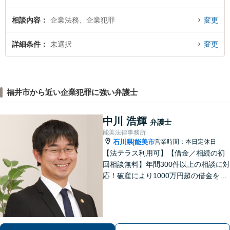
相談内容
企業法務、企業犯罪
変更
詳細条件
未選択
変更
福井市から近い企業犯罪に強い弁護士
中川 浩輝
弁護士
能美法律事務所
石川県
能美市
営業時間：本日定休日
|
【法テラス利用可】【借金／相続の初
回相談無料】年間300件以上の相談に対
応！破産により1000万円超の借金をゼ
ロにした実績あり！借金問題はお任せ
ください。離婚・相続のお悩みは解決
へと導きます【地域密着の法律事務
所】【夜間・土日祝相談可】