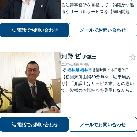
る法律事務所を目指して、的確かつ迅
速なリーガルサービスを【離婚問題】
相談実績100件越え。相手方との交渉は
お任せください【相続問題】福井密着
電話でお問い合わせ
メールでお問い合わせ
型事務所として地域特性を活かしたア
ドバイスを【福井駅7分】
河野 哲
弁護士
二の宮法律事務所
福井県
福井市
営業時間：本日定休日
|
【初回来所面談30分無料｜駐車場あ
り】「弁護士はサービス業」との思い
で、皆様のお気持ちを尊重しながら解
決を目指しております。皆様からの感
謝のお声が何よりの励みです。お困り
事はお早めにご相談ください【弁護士
直通電話｜事前予約で夜間・休日可】
【完全個室】
電話でお問い合わせ
メールでお問い合わせ