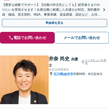
【豊富な経験でサポート】【法務の外注先としても】経営者さまのや
りたいを実現させます！企業法務に精通した弁護士が対応。契約書作
成・確認、英文契約、M&A、事業承継、資金調達、訴訟など、お任せ
ください【複数の顧問契約プランあり】【英語対応】
料金表を見る
電話でお問い合わせ
メールでお問い合わせ
井奈 尚史
弁護
インタビューを見
る
士
井奈法律事務所
石川県
金沢市
営業時間：本日定休日
|