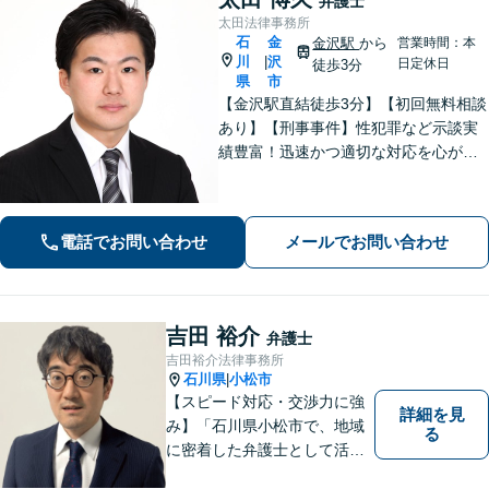
弁護士
太田法律事務所
石
金
金沢駅
から
営業時間：本
川
沢
|
日定休日
徒歩3分
県
市
【金沢駅直結徒歩3分】【初回無料相談
あり】【刑事事件】性犯罪など示談実
績豊富！迅速かつ適切な対応を心がけ
ています【離婚・男女問題】感情的に
なりがちな場面でも冷静かつ戦略的な
対応で、適切な解決へと導きます。
電話でお問い合わせ
メールでお問い合わせ
吉田 裕介
弁護士
吉田裕介法律事務所
石川県
小松市
|
【スピード対応・交渉力に強
詳細を見
み】「石川県小松市で、地域
る
に密着した弁護士として活動
しています。」債務整理で新