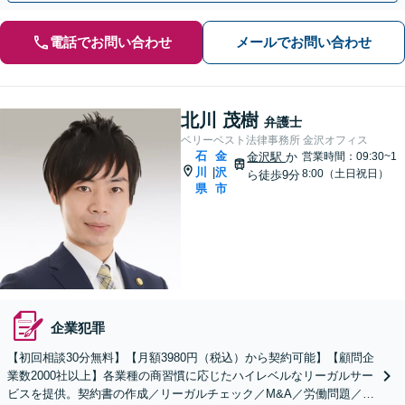
電話でお問い合わせ
メールでお問い合わせ
北川 茂樹
弁護士
ベリーベスト法律事務所 金沢オフィス
石
金
金沢駅
か
営業時間：09:30~1
川
沢
|
8:00（土日祝日）
ら徒歩9分
県
市
企業犯罪
【初回相談30分無料】【月額3980円（税込）から契約可能】【顧問企
業数2000社以上】各業種の商習慣に応じたハイレベルなリーガルサー
ビスを提供。契約書の作成／リーガルチェック／M&A／労働問題／知