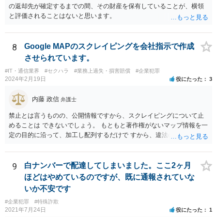
の返却先が確定するまでの間、その財産を保有していることが、横領
ことはありません。しかし、事件性があるかどうかを判断するため
と評価されることはないと思います。
に、関係者から事情を聴くことがあります。その場合には誠実な事実
説明を行ってください。
8
Google MAPのスクレイピングを会社指示で作成
させられています。
#IT・通信業界
#セクハラ
#業務上過失・損害賠償
#企業犯罪
2024年2月19日
役にたった
3
内藤 政信
弁護士
禁止とは言うものの、公開情報ですから、スクレイピングについて止
めることは できないでしょう。 もともと著作権がないマップ情報を一
定の目的に沿って、加工し配列するだけで すから、違法の問題は生じ
ないでしょう。 かりに問題が生じた場合、責任を負うのは業務を命令
した会社ですね。（私見）
9
白ナンバーで配達してしまいました。ここ2ヶ月
ほどはやめているのですが、既に通報されていな
いか不安です
#企業犯罪
#特殊詐欺
2021年7月24日
役にたった
1