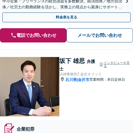
中小企業・フリーランスの経営課題を多数解決。経済団体／地方自治
体／社労士の勤務経験を活かし、実務上の視点から親身にサポート。
多様な業種・豊富な顧問実績あり！
料金表を見る
電話でお問い合わせ
メールでお問い合わせ
坂下 雄思
弁護
インタビューを見
る
士
法律事務所Z 金沢オフィス
石川県
金沢市
営業時間：本日定休日
|
企業犯罪