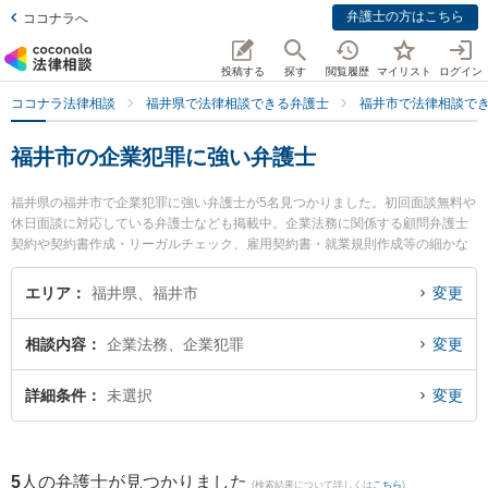
弁護士の方はこちら
ココナラへ
投稿する
探す
閲覧履歴
マイリスト
ログイン
ココナラ法律相談
福井県で法律相談できる弁護士
福井市で法律相談で
福井市の企業犯罪に強い弁護士
福井県の福井市で企業犯罪に強い弁護士が5名見つかりました。初回面談無料や
休日面談に対応している弁護士なども掲載中。企業法務に関係する顧問弁護士
契約や契約書作成・リーガルチェック、雇用契約書・就業規則作成等の細かな
分野での絞り込み検索もでき便利です。特に勝見法律事務所の勝見 泰斗弁護士
や吉浦・前田法律事務所の吉浦 勝正弁護士、弁護士法人ふくい総合法律事務所
エリア
福井県、福井市
変更
の小前田 宙弁護士のプロフィール情報や弁護士費用、強みなどが注目されてい
ます。『福井市で土日や夜間に発生した企業犯罪のトラブルを今すぐに弁護士
相談内容
企業法務、企業犯罪
変更
に相談したい』『企業犯罪のトラブル解決の実績豊富な近くの弁護士を検索し
たい』『初回相談無料で企業犯罪を法律相談できる福井市内の弁護士に相談予
約したい』などでお困りの相談者さんにおすすめです。
詳細条件
未選択
変更
5
人の弁護士が見つかりました
(検索結果について詳しくは
こちら
)