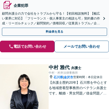
企業犯罪
顧問弁護士の力で会社をトラブルから守る！【初回相談無料】【幅広
い業界に対応】「フリーランス・個人事業主の相談も可」契約書の作
成・リーガルチェック／顧問契約／債権回収／従業員トラブル／企業
間トラブル【電話・メール相談対応】【休日夜間相談可】
料金表を見る
電話でお問い合わせ
メールでお問い合わせ
中村 雅代
弁護士
中村・村井法律事務所
石川県
金沢市
営業時間：本日定休日
|
【弁護士歴約20年】石川県を中心とす
る地域密着型事務所のベテラン弁護士
です。離婚・男女問題／借金問題／刑
事事件など、依頼者さまのお困りごと
に、親身になって解決してまいりま