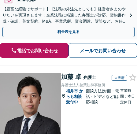
【豊富な経験でサポート】【法務の外注先としても】経営者さまのや
りたいを実現させます！企業法務に精通した弁護士が対応。契約書作
成・確認、英文契約、M&A、事業承継、資金調達、訴訟など、お任せ
ください【複数の顧問契約プランあり】【英語対応】
料金表を見る
電話でお問い合わせ
メールでお問い合わせ
加藤 卓
弁護士
大阪府
弁護士法人啓葉法律事務所
営業時
福井市
か
面談方法(対面・電
らも相談
話・ビデオなど)は
間：本日
受付中
応相談
定休日