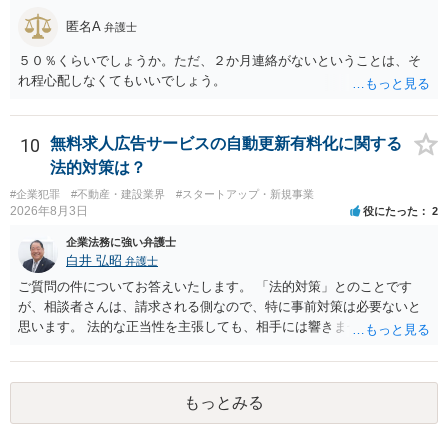
匿名A
弁護士
５０％くらいでしょうか。ただ、２か月連絡がないということは、そ
れ程心配しなくてもいいでしょう。
10
無料求人広告サービスの自動更新有料化に関する
法的対策は？
#企業犯罪
#不動産・建設業界
#スタートアップ・新規事業
2026年8月3日
役にたった
2
企業法務に強い弁護士
白井 弘昭
弁護士
ご質問の件についてお答えいたします。 「法的対策」とのことです
が、相談者さんは、請求される側なので、特に事前対策は必要ないと
思います。 法的な正当性を主張しても、相手には響きません。そもそ
も、法的正当性が薄いことは相手も分かっていますので。 相手方が法
的手段として裁判（おそらく少額訴訟）をするかどうかの問題ですの
で、訴訟を提起してきたら粛々と対応することになります。 少額訴訟
もっとみる
は、１人（１社）年間１０回までしかできないので、こちらが毅然と
支払いを拒否すれば、少額訴訟を提起する可能性は、低いものと思わ
れます。 ただ、裁判を東京などの遠隔地で起こされますと、対応する