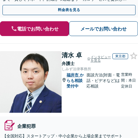
す。【初回相談無料】【休日・夜間相談可】
料金表を見る
電話でお問い合わせ
メールでお問い合わせ
清水 卓
東京都
インタビュー
を見る
弁護士
しみず法律事務所
営業時
福井市
か
面談方法(対面・電
らも相談
話・ビデオなど)は
間：本日
受付中
応相談
定休日
企業犯罪
【全国対応】スタートアップ・中小企業から上場企業までサポート