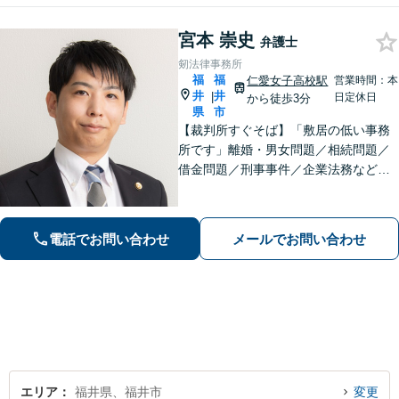
宮本 崇史
弁護士
剱法律事務所
福
福
仁愛女子高校駅
営業時間：本
井
井
|
日定休日
から徒歩3分
県
市
【裁判所すぐそば】「敷居の低い事務
所です」離婚・男女問題／相続問題／
借金問題／刑事事件／企業法務など、
個人・法人問わずさまざまな事案に対
応可。依頼者さまのご希望を叶えられ
るよう尽力いたします【法テラス利用
電話でお問い合わせ
メールでお問い合わせ
可】【完全個室】【夜間・休日面談】
エリア
福井県、福井市
変更