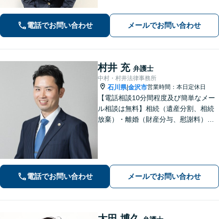
す。【法テラス利用可】【専用駐車場
あり】
電話でお問い合わせ
メールでお問い合わせ
村井 充
弁護士
中村・村井法律事務所
石川県
金沢市
営業時間：本日定休日
|
【電話相談10分間程度及び簡単なメー
ル相談は無料】相続（遺産分割、相続
放棄）・離婚（財産分与、慰謝料）・
男女問題・刑事（身体拘束からの釈
放、不起訴等）【弁護士歴10年以上】
話しやすい雰囲気を作ること・わかり
やすい言葉での説明を心がけていま
す。
電話でお問い合わせ
メールでお問い合わせ
太田 博久