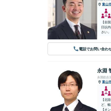
富山
【全国
日以内
さい」
電話でお問い合わ
永淵 
永淵総合
富山
【北陸
ど、幅
【オン