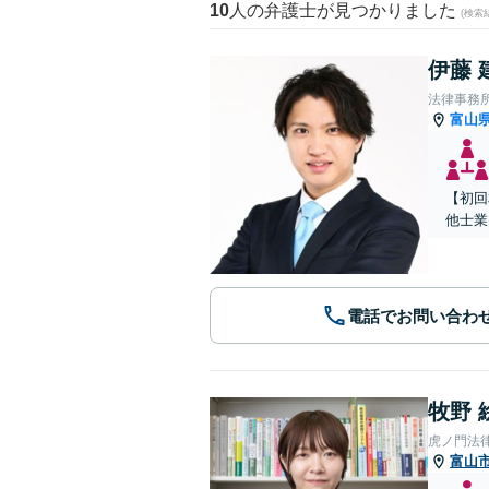
10
人の弁護士が見つかりました
(検索
伊藤 
法律事務所
富山
【初回
他士業
電話でお問い合わ
牧野 
虎ノ門法
富山