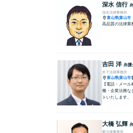
深水 信行
深水法律事務所
富山県
富山市
|
高品質の法律業
吉田 洋
弁護
木下法律事務所
富山県
富山市
|
【電話・メール
働・企業法務な
トいたします。
大橋 弘輝
菊法律事務所