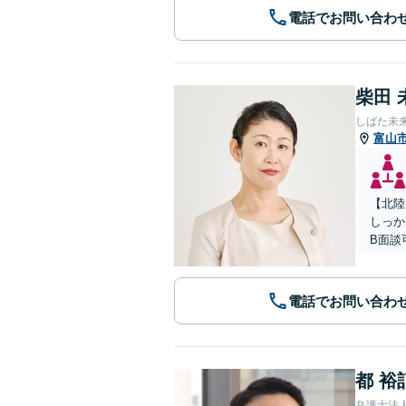
電話でお問い合わ
柴田 
しばた未
富山
【北陸
しっか
B面談
電話でお問い合わ
都 裕
弁護士法