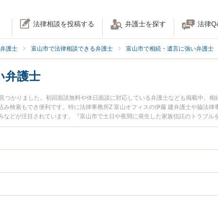
法律相談を投稿する
弁護士を探す
法律Q
弁護士
富山市で法律相談できる弁護士
富山市で相続・遺言に強い弁護士
い弁護士
名見つかりました。初回面談無料や休日面談に対応している弁護士なども掲載中。相
み検索もでき便利です。特に法律事務所Z 富山オフィスの伊藤 建弁護士や脇法律事
みなどが注目されています。『富山市で土日や夜間に発生した家族信託のトラブル
たい』『初回相談無料で家族信託を法律相談できる富山市内の弁護士に相談予約し