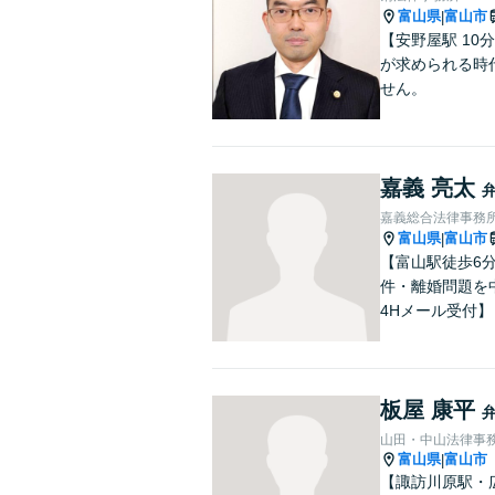
富山県
富山市
|
【安野屋駅 1
が求められる時
せん。
嘉義 亮太
嘉義総合法律事務
富山県
富山市
|
【富山駅徒歩6
件・離婚問題を
4Hメール受付】
板屋 康平
山田・中山法律事
富山県
富山市
|
【諏訪川原駅・