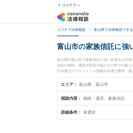
ココナラへ
ココナラ法律相談
富山県で法律相談できる
富山市の家族信託に強
富山県の富山市で家族信託に強い弁護士が10
知症の相続、遺産分割等の細かな分野での絞り込
行弁護士のプロフィール情報や弁護士費用、強
ラブル解決の実績豊富な近くの弁護士を検索し
す。
エリア
富山県、富山市
相談内容
相続・遺言、家族信託
詳細条件
未選択