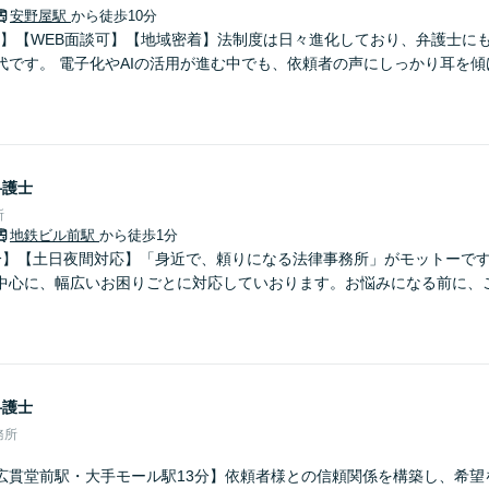
安野屋駅
から徒歩10分
0分】【WEB面談可】【地域密着】法制度は日々進化しており、弁護士に
代です。 電子化やAIの活用が進む中でも、依頼者の声にしっかり耳を
弁護士
所
地鉄ビル前駅
から徒歩1分
分】【土日夜間対応】「身近で、頼りになる法律事務所」がモットーで
中心に、幅広いお困りごとに対応していおります。お悩みになる前に、
弁護士
務所
広貫堂前駅・大手モール駅13分】依頼者様との信頼関係を構築し、希望