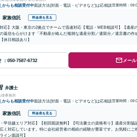
市
からも相談受付中
面談方法(対面・電話・ビデオなど)は応相談
営業時間：09:0
家族信託
料金表を見る
対応】大阪・東京の2拠点でチームで迅速対応【電話・WEB相談可】【遺産
の返信を心がけます「不動産が絡んだ複雑な遺産分割／遺留分／遺言書の作
【休日相談あり】
せ
メール
智
弁護士
法律事務所
市
からも相談受付中
面談方法(対面・電話・ビデオなど)は応相談
営業時間：09:0
家族信託
料金表を見る
・甲信越エリア対応】【初回面談無料】【司法書士の資格有り】遺産分割協
広く対応しています。特に会社経営者の相続の経験が豊富です。お気軽にご
ライン面談可】