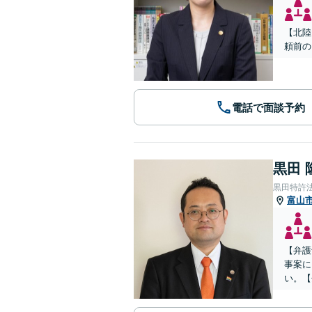
【北陸
頼前の
電話で面談予約
黒田 
黒田特許
富山
【弁護
事案に
い。【