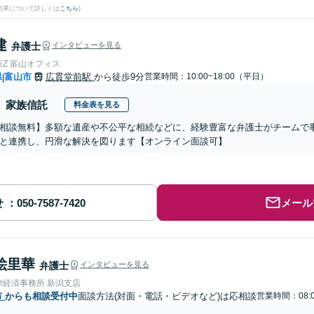
結果について詳しくは
こちら
)
建
弁護士
インタビューを見る
Z 富山オフィス
県
富山市
広貫堂前駅
から徒歩9分
営業時間：10:00~18:00（平日）
|
家族信託
料金表を見る
相談無料】多額な遺産や不公平な相続などに、経験豊富な弁護士がチームで
と連携し、円滑な解決を図ります【オンライン面談可】
せ
メール
絵里華
弁護士
インタビューを見る
律経済事務所 新潟支店
市
からも相談受付中
面談方法(対面・電話・ビデオなど)は応相談
営業時間：08:0