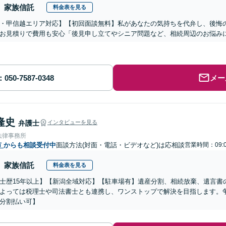
家族信託
料金表を見る
・甲信越エリア対応】【初回面談無料】私があなたの気持ちを代弁し、後悔
お見積りで費用も安心「後見申し立てやシニア問題など、相続周辺のお悩みに
メー
隆史
弁護士
インタビューを見る
法律事務所
市
からも相談受付中
面談方法(対面・電話・ビデオなど)は応相談
営業時間：09:0
家族信託
料金表を見る
士歴15年以上】【新潟全域対応】【駐車場有】遺産分割、相続放棄、遺言書
よっては税理士や司法書士とも連携し、ワンストップで解決を目指します。
分割払い可】