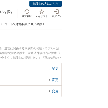
弁護士の方はこちら
&Aを探す
閲覧履歴
マイリスト
ログイン
富山市で家族信託に強い弁護士
続・遺言に関係する家族間の相続トラブルや認
務所の脇 徹弁護士、深水法律事務所の深水 信
を今すぐに弁護士に相談したい』『家族信託のト
たい』などでお困りの相談者さんにおすすめで
変更
変更
変更