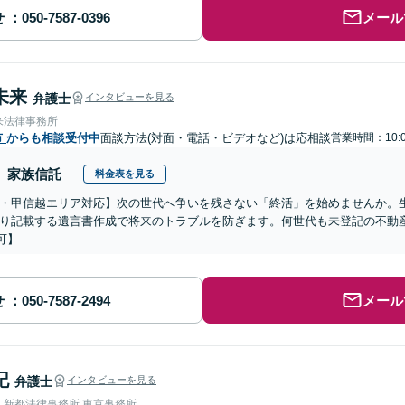
せ
メール
未来
弁護士
インタビューを見る
来法律事務所
市
からも相談受付中
面談方法(対面・電話・ビデオなど)は応相談
営業時間：10:0
家族信託
料金表を見る
・甲信越エリア対応】次の世代へ争いを残さない「終活」を始めませんか。
り記載する遺言書作成で将来のトラブルを防ぎます。何世代も未登記の不動
可】
せ
メール
記
弁護士
インタビューを見る
人新都法律事務所 東京事務所