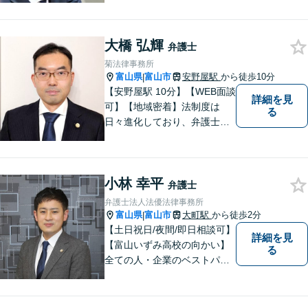
納得のいく解決への第一歩で
す。 まずはお気軽にご相談く
大橋 弘輝
ださい。
弁護士
菊法律事務所
富山県
富山市
安野屋駅
から徒歩10分
|
【安野屋駅 10分】【WEB面談
詳細を見
可】【地域密着】法制度は
る
日々進化しており、弁護士に
も柔軟かつ迅速な対応が求め
られる時代です。 電子化やAI
の活用が進む中でも、依頼者
小林 幸平
の声にしっかり耳を傾ける姿
弁護士
勢は変わりません。
弁護士法人法優法律事務所
富山県
富山市
大町駅
から徒歩2分
|
【土日祝日/夜間/即日相談可】
詳細を見
【富山いずみ高校の向かい】
る
全ての人・企業のベストパー
トナーとなることを目指して
います。お気軽にご相談下さ
い。