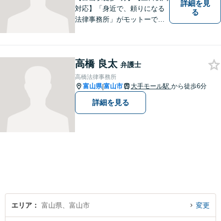
詳細を見
対応】「身近で、頼りになる
る
法律事務所」がモットーで
す。交通事故・刑事事件・離
婚問題を中心に、幅広いお困
りごとに対応していおりま
高橋 良太
す。お悩みになる前に、ご相
弁護士
談ください。【24Hメール受
高橋法律事務所
付】
富山県
富山市
大手モール駅
から徒歩6分
|
詳細を見る
エリア
富山県、富山市
変更