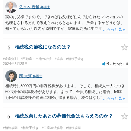
佐々木 晋輔
弁護士
実のお父様ですので、できればお父様が住んでおられたマンションの
処理をされる方向で考えられたらと思います。 放棄するかどうかは、
知ってから3カ月以内が原則ですが、家庭裁判所に申立すれば3カ月の
期間を伸長することができます。 その間に、財産の状況を調査して、
放棄するかどうか決めることができます。 銀行やサラ金が数年も放置
することはありませんので、数年後に借金が発見される可能性はほぼ
5
相続税の節税になるのは？
ありません。 なお、私が扱った相続放棄を検討していた案件で、期間
伸長して調査したところ、サラ金に対する過払金など相当な財産が見
#遺産分割
#不動産・土地の相続
#協議
#相続手続き
つかったため相続したという事例がありました。
2024年8月25日
役にたった
5
関 大河
弁護士
相続時に3000万円の非課税枠があります。 そして、相続人一人につき
600万円の非課税枠があります。よって、全員で相続した場合、5400
万円の非課税枠の範囲に相続が収まる場合、税金はなしです。 一人が
相続放棄すると、600万円の枠が一つ減ります。よって、4800万円の
範囲となります。 一般的には、全員で相続する方が税金はお得です。
また、全員で相続しても、話し合いの結果、親がすべて相続と決める
6
相続放棄したあとの葬儀代金はもらえるのか？
こともできます。この場合でも相続の非課税枠は、全員で相続した540
0万円分使えます。 父が亡くなり、母が全部相続すると、母から三人
#相続放棄
#相続手続き
#口座凍結解除
#相続放棄