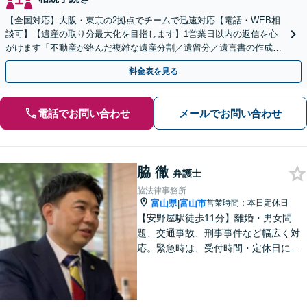
【全国対応】大阪・東京の2拠点でチームで迅速対応【電話・WEB相
談可】【遺産の取り分最大化を目指します】1営業日以内の返信を心
がけます「不動産が絡んだ複雑な遺産分割／遺留分／遺言書の作成・
執行／事業承継など、お任せください」【休日相談あり】
料金表を見る
電話でお問い合わせ
メールでお問い合わせ
脇 徹
弁護士
脇法律事務所
富山県
富山市
営業時間：本日定休日
|
【安野屋駅徒歩11分】離婚・男女問
題、交通事故、刑事事件など幅広く対
応。緊急時は、受付時間・定休日に関
係なくお電話ください。お気軽にご相
談ください。【夜間・土日対応可】
【電話相談可】【完全個室】【子連れ