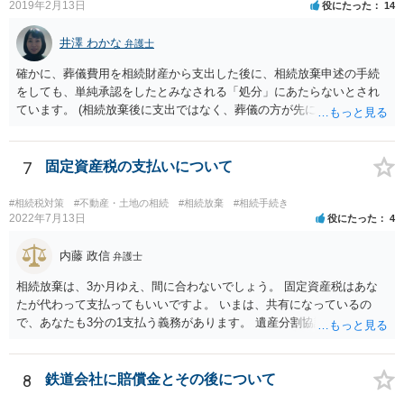
で相続する際は、4800万円が非課税枠となります。 そうすると、母が
2019年2月13日
役にたった
14
亡くなってから相続すると、両親のどちらかが亡くなってから相続す
るより非課税の枠が減少します。 計画的に相続をするのがおすすめと
井澤 わかな
弁護士
いうことになります。これ以外にも気をつける点はあるかもしれませ
確かに、葬儀費用を相続財産から支出した後に、相続放棄申述の手続
んので、一度相談して想定するのがおすすめと思います。
をしても、単純承認をしたとみなされる「処分」にあたらないとされ
ています。 (相続放棄後に支出ではなく、葬儀の方が先に来るのが通常
だと思いますので、葬儀→葬儀費用を相続財産から支出→相続放棄申
述の手続ということだと思いますが) ただ、葬儀費用ならいくらでもよ
いということではなく、身分相応の、社会的儀式として当然認められ
7
固定資産税の支払いについて
る程度の金額に留まると考えた方がよいです。 もし、相続人の皆さん
に葬儀費用を支出する経済力がなく、質素な葬儀を行った費用であれ
#相続税対策
#不動産・土地の相続
#相続放棄
#相続手続き
ば相続財産から支出しても単純承認と認められない可能性が高いの
2022年7月13日
役にたった
4
で、相続放棄申述が受理される可能性も高いと思います。
内藤 政信
弁護士
相続放棄は、3か月ゆえ、間に合わないでしょう。 固定資産税はあな
たが代わって支払ってもいいですよ。 いまは、共有になっているの
で、あなたも3分の1支払う義務があります。 遺産分割協議をして、不
動産取得者を決めて、相続登記する必要があります。 登記名義人に支
払い義務があります。
8
鉄道会社に賠償金とその後について