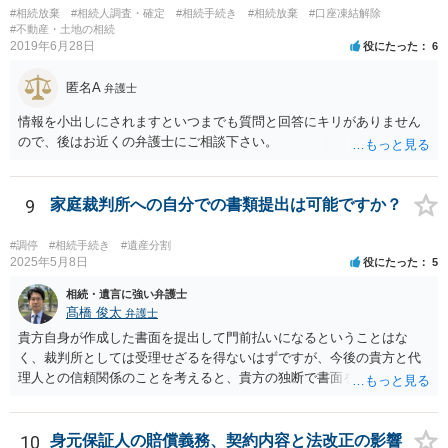
#相続放棄
#相続人調査・確定
#相続手続き
#相続放棄
#口座凍結解除
#不動産・土地の相続
2019年6月28日
役にたった
6
匿名A
弁護士
情報を小出しにされますといつまでも質問と回答にキリがありません
ので、後はお近くの弁護士にご相談下さい。
9
家庭裁判所への自分での書類提出は可能ですか？
#調停
#相続手続き
#遺産分割
2025年5月8日
役にたった
5
相続・遺言に強い弁護士
髙橋 俊太
弁護士
貴方自身が作成した書面を提出して門前払いになるということはな
く、裁判所としては受理せざるを得ないはずですが、今後の貴方と代
理人との信頼関係のことを考えると、貴方の独断で書面を提出したり
裁判所に電話したりするのはお勧めしにくいところです。 現在の弁護
士が主張書面の提出を渋っているようですが、弁護士として提出の実
益がないと考えている可能性もあると思いますので、そのあたりも含
10
身元保証人の賠償義務、契約内容と法改正の影響