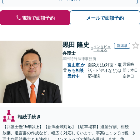
電話で面談予約
メールで面談予約
黒田 隆史
新潟県
インタビュ
ーを見る
弁護士
黒田特許法律事務所
営業時
富山市
か
面談方法(対面・電
らも相談
話・ビデオなど)は
間：本日
受付中
応相談
定休日
相続手続き
【弁護士歴15年以上】【新潟全域対応】【駐車場有】遺産分割、相続
放棄、遺言書の作成など、幅広く対応しています。事案によっては税
理士や司法書士とも連携し、ワンストップで解決を目指します。争い