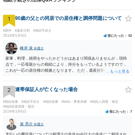
1
90歳の父との同居での居住権と調停問題について
#調停
#遺産分割
#相続手続き
2018年5月9日
役にたった
52
峰岸 泉
弁護士
家事，料理，雑用をやったかどうかはあまり関係ありませんが，現時
点で，一応母親からの相続により，持分をもっているようですので，
これが一応の居住権の根拠となります。 ただ，遺産分割により，母の
持分を父親が取得した場合，住み続けるのは難しいかも知れません。
2
連帯保証人が亡くなった場合
#相続放棄
#相続手続き
#相続放棄
#M&A・事業承継
#相続人調査・確定
#相続財産調査・鑑定
2024年3月6日
役にたった
7
泉 亮介
弁護士
支払いの費目等については税理士の先生や会計士の先生にご相談され