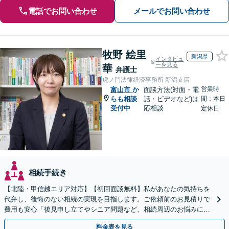
電話でお問い合わせ
メールでお問い合わせ
牧野 絵里
新潟県
インタビュ
ーを見る
華
弁護士
虎ノ門法律経済事務所 新潟支店
営業時
富山市
か
面談方法(対面・電
らも相談
話・ビデオなど)は
間：本日
受付中
応相談
定休日
相続手続き
【北陸・甲信越エリア対応】【初回面談無料】私があなたの気持ちを
代弁し、後悔のない相続の実現を目指します。ご依頼前のお見積りで
費用も安心「後見申し立てやシニア問題など、相続周辺のお悩みにも
対処可能」【WEB面談対応】
料金表を見る