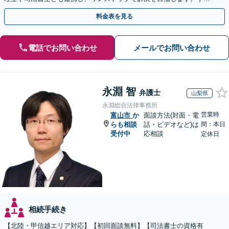
を防ぐためにもぜひご相談ください。【分割払い可】
料金表を見る
電話でお問い合わせ
メールでお問い合わせ
永淵 智
弁護士
山梨県
永淵総合法律事務所
営業時
富山市
か
面談方法(対面・電
らも相談
話・ビデオなど)は
間：本日
受付中
応相談
定休日
相続手続き
【北陸・甲信越エリア対応】【初回面談無料】【司法書士の資格有