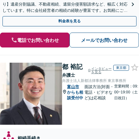
り】遺産分割協議、不動産相続、遺留分侵害額請求など、幅広く対応
しています。特に会社経営者の相続の経験が豊富です。お気軽にご相
談ください。【休日・夜間面談可】【オンライン面談可】
料金表を見る
電話でお問い合わせ
メールでお問い合わせ
都 裕記
東京都
インタビュー
を見る
弁護士
弁護士法人新都法律事務所 東京事務所
営業時間：09:
富山市
面談方法(対面・
からも相
電話・ビデオな
00~19:00（土
談受付中
ど)は応相談
日祝日）
相続手続き