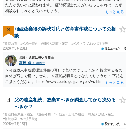
た方が良いかと思われます。 顧問税理士の方がいらっしゃれば、まず
相談されてみると良いでしょう。
3
相続放棄後の訴状対応と答弁書作成についての相
談
#相続放棄
#相続手続き
#相続人調査・確定
#相続トラブルの代理交渉
2026年3月28日
役にたった
5
相続・遺言に強い弁護士
髙橋 俊太
弁護士
＞相続放棄申述受理証明書の写しで良いのでしょうか？ 提出するもの
自体は写しで構いません。 ＞証拠説明書とはなんでしょうか？ 下記を
ご参照ください。 https://www.courts.go.jp/tokyo-s/vc-files/tokyo-s/file/
14-1kisairei.pdf
4
父の遺産相続、放棄すべきか調査してから決める
べきか？
#相続財産調査・鑑定
#遺産分割
#不動産・土地の相続
#相続人調査・確定
#相続放棄
#相続手続き
2025年7月15日
役にたった
5