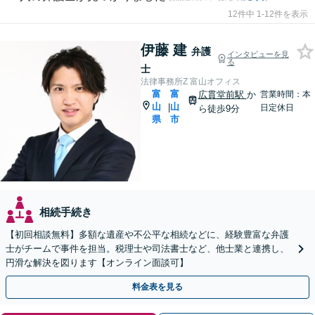
12件中 1-12件を表示
伊藤 建
弁護
インタビューを見
る
士
法律事務所Z 富山オフィス
富
富
広貫堂前駅
か
営業時間：本
山
山
|
日定休日
ら徒歩9分
県
市
相続手続き
【初回相談無料】多額な遺産や不公平な相続などに、経験豊富な弁護
士がチームで事件を担当。税理士や司法書士など、他士業と連携し、
円滑な解決を図ります【オンライン面談可】
料金表を見る