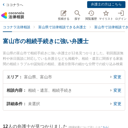
弁護士の方はこちら
ココナラへ
投稿する
探す
閲覧履歴
マイリスト
ログイン
ココナラ法律相談
富山県で法律相談できる弁護士
富山市で法律相談で
富山市の相続手続きに強い弁護士
富山県の富山市で相続手続きに強い弁護士が12名見つかりました。初回面談無
料や休日面談に対応している弁護士なども掲載中。相続・遺言に関係する家族
間の相続トラブルや認知症の相続、遺産分割等の細かな分野での絞り込み検索
もでき便利です。特に法律事務所Z 富山オフィスの伊藤 建弁護士や脇法律事務
所の脇 徹弁護士、深水法律事務所の深水 信行弁護士のプロフィール情報や弁護
エリア
富山県、富山市
変更
士費用、強みなどが注目されています。『富山市で土日や夜間に発生した相続
手続きのトラブルを今すぐに弁護士に相談したい』『相続手続きのトラブル解
相談内容
相続・遺言、相続手続き
変更
決の実績豊富な近くの弁護士を検索したい』『初回相談無料で相続手続きを法
律相談できる富山市内の弁護士に相談予約したい』などでお困りの相談者さん
におすすめです。
詳細条件
未選択
変更
12
人の弁護士が見つかりました
(検索結果について詳しくは
こちら
)