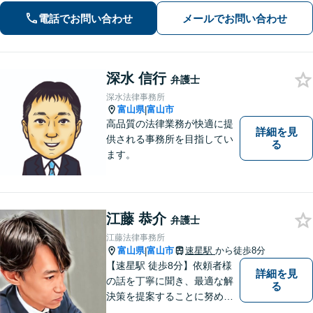
相談可】
電話でお問い合わせ
メールでお問い合わせ
深水 信行
弁護士
深水法律事務所
富山県
富山市
|
高品質の法律業務が快適に提
詳細を見
供される事務所を目指してい
る
ます。
江藤 恭介
弁護士
江藤法律事務所
富山県
富山市
速星駅
から徒歩8分
|
【速星駅 徒歩8分】依頼者様
詳細を見
の話を丁寧に聞き、最適な解
る
決策を提案することに努めて
おります。お早めの相談が、