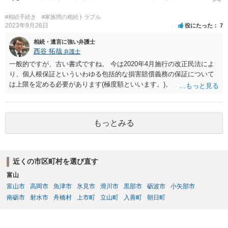
めて、弁護士見解を確認等するためによく打ち合わせた方がよいと思
います。単に面倒臭いということで書面提出をしないということであ
#相続手続き
#家族間の相続トラブル
れば、当該弁護士との委任関係を修了した上で、貴方のほうで書面提
2023年9月26日
役にたった
7
出することを検討なさった方がよいでしょう。
相続・遺言に強い弁護士
西谷 拓哉
弁護士
一般的ですが、古い書式ですね。 今は2020年4月施行の改正民法によ
り、個人根保証といういわゆる包括的な損害賠償義務の保証について
は上限を定める必要があります(極度額といいます。)。 この書式にサ
インしても、実際は連帯保証部分は民法465条の2②により無効とな
り、会社側は請求できない可能性が高そうです。
もっとみる
近くの市区町村を選び直す
富山
富山市
高岡市
魚津市
氷見市
滑川市
黒部市
砺波市
小矢部市
南砺市
射水市
舟橋村
上市町
立山町
入善町
朝日町