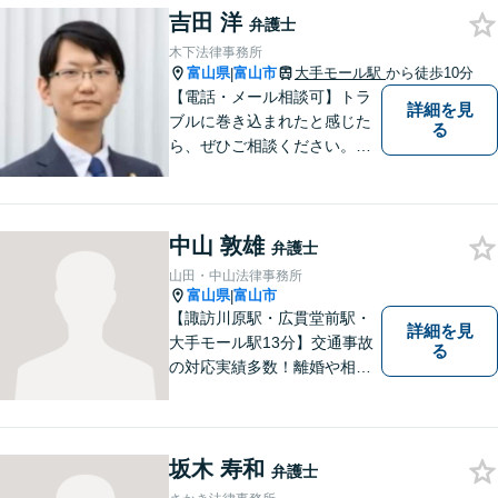
吉田 洋
弁護士
木下法律事務所
富山県
富山市
大手モール駅
から徒歩10分
|
【電話・メール相談可】トラ
詳細を見
ブルに巻き込まれたと感じた
る
ら、ぜひご相談ください。離
婚・相続・刑事・労働・企業
法務など、幅広い分野に対応
しています。あなたのお悩み
中山 敦雄
を解決するため、迅速かつ丁
弁護士
寧にサポートいたします。
山田・中山法律事務所
【夜間対応可能】
富山県
富山市
|
【諏訪川原駅・広貫堂前駅・
詳細を見
大手モール駅13分】交通事故
る
の対応実績多数！離婚や相続
のご相談もしやすいアットホ
ームな雰囲気。一人で悩みを
抱える前に、私と一緒に最善
策がないか考えてみません
坂木 寿和
弁護士
か？【複数弁護士在籍】