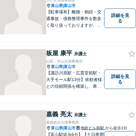
さかき法律事務所
富山県
富山市
|
【駐車場有】離婚・相続・交
詳細を見
通事故・債務整理事件を数多
る
く取り扱っておりますが、そ
の他も様々な事件に対応して
おります。「相談してよかっ
た」「少しほっとしました」
というお声をいただけるよう
板屋 康平
弁護士
に、誠実・丁寧を心がけ事件
山田・中山法律事務所
に取り組んでいきたいと考え
富山県
富山市
|
ています。
【諏訪川原駅・広貫堂前駅・
詳細を見
大手モール駅13分】依頼者様
る
との信頼関係を構築し、希望
を尊重した解決になるよう尽
力してまいります。ちょっと
したことでも、ぜひお気軽に
ご相談ください。平日夜間相
嘉義 亮太
弁護士
談OK！【複数弁護士在籍】
嘉義総合法律事務所
富山県
富山市
地鉄ビル前駅
から徒歩1分
|
【富山駅徒歩6分】【土日夜間