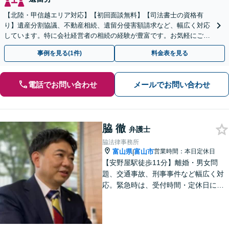
【北陸・甲信越エリア対応】【初回面談無料】【司法書士の資格有
り】遺産分割協議、不動産相続、遺留分侵害額請求など、幅広く対応
しています。特に会社経営者の相続の経験が豊富です。お気軽にご相
談ください。【休日・夜間面談可】【オンライン面談可】
事例を見る(1件)
料金表を見る
電話でお問い合わせ
メールでお問い合わせ
脇 徹
弁護士
脇法律事務所
富山県
富山市
営業時間：本日定休日
|
【安野屋駅徒歩11分】離婚・男女問
題、交通事故、刑事事件など幅広く対
応。緊急時は、受付時間・定休日に関
係なくお電話ください。お気軽にご相
談ください。【夜間・土日対応可】
【電話相談可】【完全個室】【子連れ