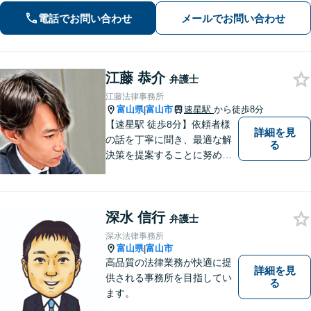
相談可】
電話でお問い合わせ
メールでお問い合わせ
江藤 恭介
弁護士
江藤法律事務所
富山県
富山市
速星駅
から徒歩8分
|
【速星駅 徒歩8分】依頼者様
詳細を見
の話を丁寧に聞き、最適な解
る
決策を提案することに努めて
おります。お早めの相談が、
納得のいく解決への第一歩で
す。 まずはお気軽にご相談く
深水 信行
ださい。
弁護士
深水法律事務所
富山県
富山市
|
高品質の法律業務が快適に提
詳細を見
供される事務所を目指してい
る
ます。