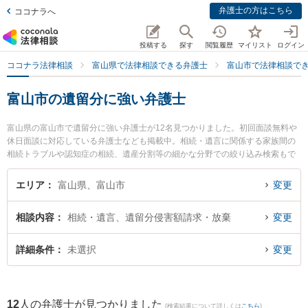
弁護士の方はこちら
ココナラへ
投稿する
探す
閲覧履歴
マイリスト
ログイン
ココナラ法律相談
富山県で法律相談できる弁護士
富山市で法律相談で
富山市の遺留分に強い弁護士
富山県の富山市で遺留分に強い弁護士が12名見つかりました。初回面談無料や
休日面談に対応している弁護士なども掲載中。相続・遺言に関係する家族間の
相続トラブルや認知症の相続、遺産分割等の細かな分野での絞り込み検索もで
き便利です。特に法律事務所Z 富山オフィスの伊藤 建弁護士や脇法律事務所の
脇 徹弁護士、江藤法律事務所の江藤 恭介弁護士のプロフィール情報や弁護士費
エリア
富山県、富山市
変更
用、強みなどが注目されています。『富山市で土日や夜間に発生した遺留分の
トラブルを今すぐに弁護士に相談したい』『遺留分のトラブル解決の実績豊富
相談内容
相続・遺言、遺留分侵害額請求・放棄
変更
な近くの弁護士を検索したい』『初回相談無料で遺留分を法律相談できる富山
市内の弁護士に相談予約したい』などでお困りの相談者さんにおすすめです。
詳細条件
未選択
変更
12
人の弁護士が見つかりました
(検索結果について詳しくは
こちら
)