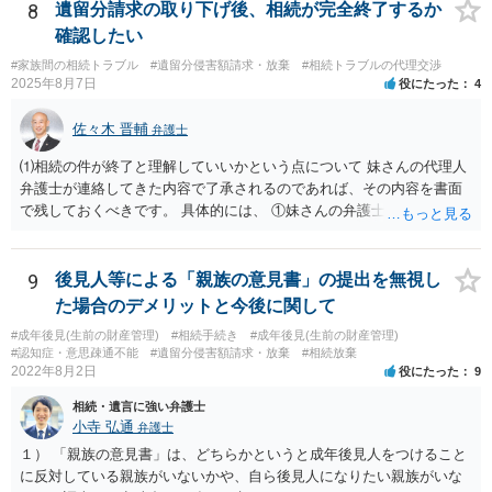
8
遺留分請求の取り下げ後、相続が完全終了するか
確認したい
#家族間の相続トラブル
#遺留分侵害額請求・放棄
#相続トラブルの代理交渉
2025年8月7日
役にたった
4
佐々木 晋輔
弁護士
⑴相続の件が終了と理解していいかという点について 妹さんの代理人
弁護士が連絡してきた内容で了承されるのであれば、その内容を書面
で残しておくべきです。 具体的には、 ①妹さんの弁護士に対して、連
絡してきた内容（遺留分請求は取り下げる、唯一執行されていない母
の預金を振り込めば終了など）を記載した合意書等の書面を作成して
もらう。 ②相談者様はその書面の内容をしっかり確認する。納得でき
9
後見人等による「親族の意見書」の提出を無視し
ない部分があれば、説明を求めたり、修正を求める。 なお、相続に
た場合のデメリットと今後に関して
関してお互いに債権債務がないことを確認する旨を記載してもらいま
#成年後見(生前の財産管理)
#相続手続き
#成年後見(生前の財産管理)
しょう。その記載があれば、相続の件は終了となります。 ③合意書等
#認知症・意思疎通不能
#遺留分侵害額請求・放棄
#相続放棄
が納得できる内容になれば、お互いに署名捺印する。 という流れで
2022年8月2日
役にたった
9
す。 合意書等に署名捺印してもいいか不安があるようでしたら、署名
相続・遺言に強い弁護士
捺印する前に、相談者様も別の弁護士に相談して確認してもらうので
小寺 弘通
弁護士
もいいと思います。 ⑵振込先が弁護士宛であることについて 代理人弁
護士の預り口座を振込先とするのはよくあることです。 問題ないと思
１） 「親族の意見書」は、どちらかというと成年後見人をつけること
います。
に反対している親族がいないかや、自ら後見人になりたい親族がいな