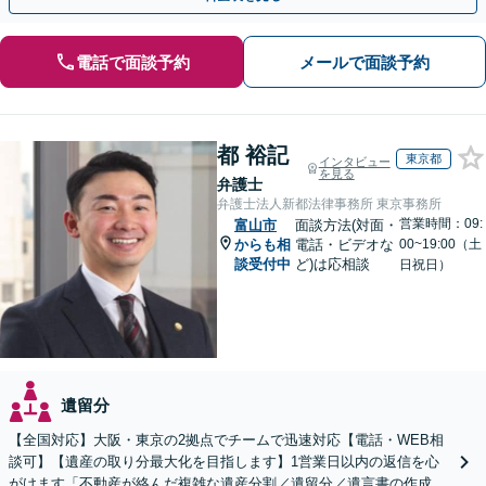
電話で面談予約
メールで面談予約
都 裕記
東京都
インタビュー
を見る
弁護士
弁護士法人新都法律事務所 東京事務所
営業時間：09:
富山市
面談方法(対面・
からも相
電話・ビデオな
00~19:00（土
談受付中
ど)は応相談
日祝日）
遺留分
【全国対応】大阪・東京の2拠点でチームで迅速対応【電話・WEB相
談可】【遺産の取り分最大化を目指します】1営業日以内の返信を心
がけます「不動産が絡んだ複雑な遺産分割／遺留分／遺言書の作成・