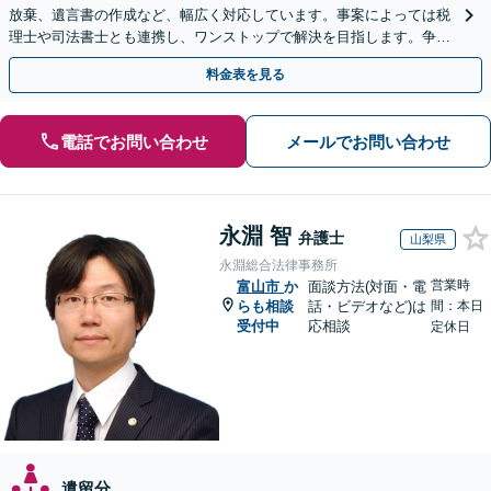
放棄、遺言書の作成など、幅広く対応しています。事案によっては税
理士や司法書士とも連携し、ワンストップで解決を目指します。争い
を防ぐためにもぜひご相談ください。【分割払い可】
料金表を見る
電話でお問い合わせ
メールでお問い合わせ
永淵 智
弁護士
山梨県
永淵総合法律事務所
営業時
富山市
か
面談方法(対面・電
らも相談
話・ビデオなど)は
間：本日
受付中
応相談
定休日
遺留分