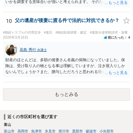
いかを調査する意味合いが強いと考えられます。 そのため、ご相談の
ご事情であれば無視してしまっても特に不都合はないと考えられま
す。 ２） 場合によっては、介護や被後見人の財産の処分等に関して、
後見人から相談があることも考えられます。 また、お祖母さんがお亡
10
父の遺産が後妻に渡る件で法的に対抗できるか？
くなりになった場合、相続人となる可能性がありますが、 その場合は
相続放棄されれば問題ありません。 ３） 完全に拒否する方法はないか
#相続トラブルの代理交渉
#遺言
#相続財産調査・鑑定
#遺留分侵害額請求・放棄
もしれませんが、 関わりを持ちたくないとのことでしたら、親族の意
2026年3月16日
役にたった
4
見書にその旨を記載して提出しておけば良いかも知れません。 後見人
としても、関わりを拒否している親族にあえて連絡をしてくる可能性
高島 秀行
弁護士
は低いと考えられます。 以上、ご参考になさってください。
財産のほとんどは、多額の後妻さん名義の保険になっていました。保
険は、受け取り人の物となる事は理解していますが、泣き寝入りしか
ないんでしょうか？また、贈与しただろうと思われる現金の引き出し
も数年ありました。この現金についても泣き寝入りしかないんでしょ
うか？ 保険は原則として受取人のものですが、遺産全体での保険金
の割合が高い場合、掛け金が一括払いで、保険金が掛け金の額と同様
もっとみる
の額の場合などは特別受益として遺留分の対象となる可能性がありま
す。 多額の現金の引き出しは、相手に渡ったかどうか、そのとき父
の判断能力など事情によります。 弁護士に面談で詳しい事情を話し
て相談された方がよいと思います。
近くの市区町村を選び直す
富山
富山市
高岡市
魚津市
氷見市
滑川市
黒部市
砺波市
小矢部市