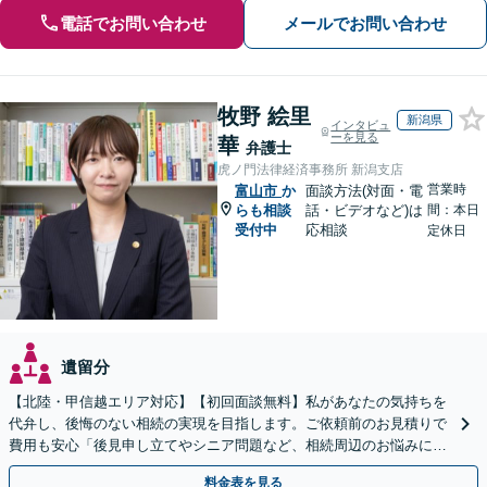
電話でお問い合わせ
メールでお問い合わせ
牧野 絵里
新潟県
インタビュ
ーを見る
華
弁護士
虎ノ門法律経済事務所 新潟支店
営業時
富山市
か
面談方法(対面・電
らも相談
話・ビデオなど)は
間：本日
受付中
応相談
定休日
遺留分
【北陸・甲信越エリア対応】【初回面談無料】私があなたの気持ちを
代弁し、後悔のない相続の実現を目指します。ご依頼前のお見積りで
費用も安心「後見申し立てやシニア問題など、相続周辺のお悩みにも
対処可能」【WEB面談対応】
料金表を見る