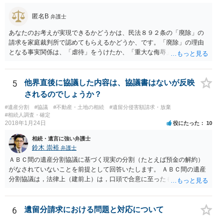
匿名B
弁護士
あなたのお考えが実現できるかどうかは、民法８９２条の「廃除」の
請求を家庭裁判所で認めてもらえるかどうか、です。「廃除」の理由
となる事実関係は、「虐待」をうけたか、「重大な侮辱」を受けた
か、推定相続人たる夫に「その他著しい非行」があったか否かです。
「廃除」は遺言でも可能です（民法８９３条）。 弁護士に具体的な事
情を話して相談して、「廃除」が可能か、実際に法律相談を受けるこ
5
他界直後に協議した内容は、協議書はないが反映
とをお勧めします。
されるのでしょうか？
#遺産分割
#協議
#不動産・土地の相続
#遺留分侵害額請求・放棄
#相続人調査・確定
2018年1月24日
役にたった
10
相続・遺言に強い弁護士
鈴木 崇裕
弁護士
ＡＢＣ間の遺産分割協議に基づく現実の分割（たとえば預金の解約）
がなされていないことを前提として回答いたします。 ＡＢＣ間の遺産
分割協議は，法律上（建前上）は，口頭で合意に至ったものであって
も有効です。 しかし，口頭で合意したことを立証する方法がありませ
ん。 また，不動産の名義を移転するためには，遺産分割協議書への署
名捺印を得る必要があります。 したがって，残念ながら，「ＡＢＣ間
6
遺留分請求における問題と対応について