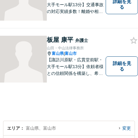
詳細を見
大手モール駅13分】交通事故
る
の対応実績多数！離婚や相続
のご相談もしやすいアットホ
ームな雰囲気。一人で悩みを
抱える前に、私と一緒に最善
策がないか考えてみません
板屋 康平
弁護士
か？【複数弁護士在籍】
山田・中山法律事務所
富山県
富山市
|
【諏訪川原駅・広貫堂前駅・
詳細を見
大手モール駅13分】依頼者様
る
との信頼関係を構築し、希望
を尊重した解決になるよう尽
力してまいります。ちょっと
したことでも、ぜひお気軽に
ご相談ください。平日夜間相
談OK！【複数弁護士在籍】
エリア
富山県、富山市
変更