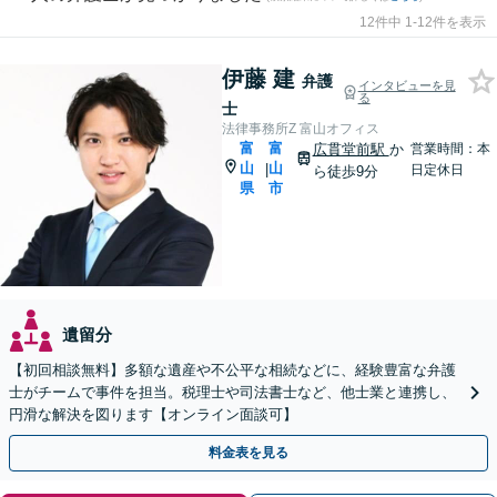
12件中 1-12件を表示
伊藤 建
弁護
インタビューを見
る
士
法律事務所Z 富山オフィス
富
富
広貫堂前駅
か
営業時間：本
山
山
|
日定休日
ら徒歩9分
県
市
遺留分
【初回相談無料】多額な遺産や不公平な相続などに、経験豊富な弁護
士がチームで事件を担当。税理士や司法書士など、他士業と連携し、
円滑な解決を図ります【オンライン面談可】
料金表を見る