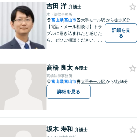
吉田 洋
弁護士
木下法律事務所
富山県
富山市
大手モール駅
から徒歩10分
|
【電話・メール相談可】トラ
詳細を見
ブルに巻き込まれたと感じた
る
ら、ぜひご相談ください。離
婚・相続・刑事・労働・企業
法務など、幅広い分野に対応
しています。あなたのお悩み
高橋 良太
を解決するため、迅速かつ丁
弁護士
寧にサポートいたします。
高橋法律事務所
【夜間対応可能】
富山県
富山市
大手モール駅
から徒歩6分
|
詳細を見る
坂木 寿和
弁護士