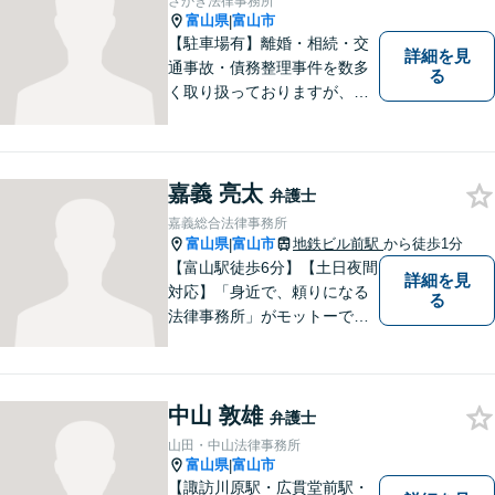
さかき法律事務所
富山県
富山市
|
【駐車場有】離婚・相続・交
詳細を見
通事故・債務整理事件を数多
る
く取り扱っておりますが、そ
の他も様々な事件に対応して
おります。「相談してよかっ
た」「少しほっとしました」
というお声をいただけるよう
嘉義 亮太
弁護士
に、誠実・丁寧を心がけ事件
嘉義総合法律事務所
に取り組んでいきたいと考え
富山県
富山市
地鉄ビル前駅
から徒歩1分
|
ています。
【富山駅徒歩6分】【土日夜間
詳細を見
対応】「身近で、頼りになる
る
法律事務所」がモットーで
す。交通事故・刑事事件・離
婚問題を中心に、幅広いお困
りごとに対応していおりま
中山 敦雄
す。お悩みになる前に、ご相
弁護士
談ください。【24Hメール受
山田・中山法律事務所
付】
富山県
富山市
|
【諏訪川原駅・広貫堂前駅・