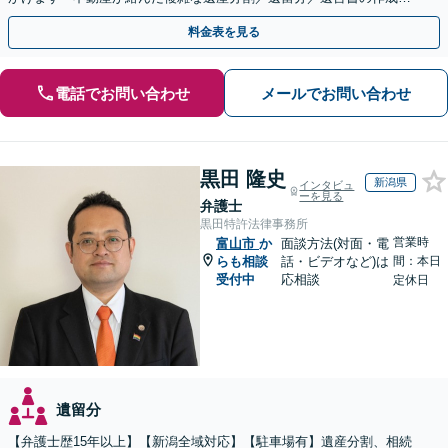
執行／事業承継など、お任せください」【休日相談あり】
料金表を見る
電話でお問い合わせ
メールでお問い合わせ
黒田 隆史
新潟県
インタビュ
ーを見る
弁護士
黒田特許法律事務所
営業時
富山市
か
面談方法(対面・電
らも相談
話・ビデオなど)は
間：本日
受付中
応相談
定休日
遺留分
【弁護士歴15年以上】【新潟全域対応】【駐車場有】遺産分割、相続