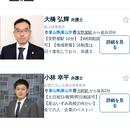
大橋 弘輝
弁護士
菊法律事務所
富山県
富山市
安野屋駅
から徒歩10分
|
【安野屋駅 10分】【WEB面談
詳細を見
可】【地域密着】法制度は
る
日々進化しており、弁護士に
も柔軟かつ迅速な対応が求め
られる時代です。 電子化やAI
の活用が進む中でも、依頼者
小林 幸平
の声にしっかり耳を傾ける姿
弁護士
勢は変わりません。
弁護士法人法優法律事務所
富山県
富山市
大町駅
から徒歩2分
|
【土日祝日/夜間/即日相談可】
詳細を見
【富山いずみ高校の向かい】
る
全ての人・企業のベストパー
トナーとなることを目指して
います。お気軽にご相談下さ
い。