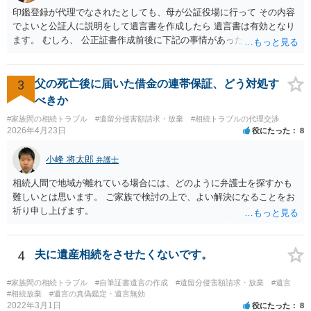
は、判決になったらどうなりそうか、という点についての検討が不可
印鑑登録が代理でなされたとしても、母が公証役場に行って その内容
欠ですので、 初めに述べた通り、代理人と相談するか、資料を持って
でよいと公証人に説明をして遺言書を作成したら 遺言書は有効となり
面談相談に行ってみることをお勧めします。
ます。 むしろ、 公正証書作成前後に下記の事情があったことが証明で
きれば判断能力がなく 無効だったと主張することが可能です。 翌年1
月に携帯が新しくなった母からの第一声は「ここにいたら殺される」
「面会に来てくれ」で、長男に聞くと「面会は出来ない。俺は携帯電
3
父の死亡後に届いた借金の連帯保証、どう対処す
話の使い方を教える為に会っている」「母の話は聞かなくて良い」と
べきか
電話が切れました。その後の電話でも「食事に毒が入っている」「体
#家族間の相続トラブル
#遺留分侵害額請求・放棄
#相続トラブルの代理交渉
にチップが埋められている」等、おかしかったです。 当時の診療記
2026年4月23日
役にたった
8
録、介護認定の資料、介護記録を取得して 弁護士に面談で相談された
方がよいと思います。
小峰 将太郎
弁護士
相続人間で地域が離れている場合には、どのように弁護士を探すかも
難しいとは思います。 ご家族で検討の上で、よい解決になることをお
祈り申し上げます。
4
夫に遺産相続をさせたくないです。
#家族間の相続トラブル
#自筆証書遺言の作成
#遺留分侵害額請求・放棄
#遺言
#相続放棄
#遺言の真偽鑑定・遺言無効
2022年3月1日
役にたった
8