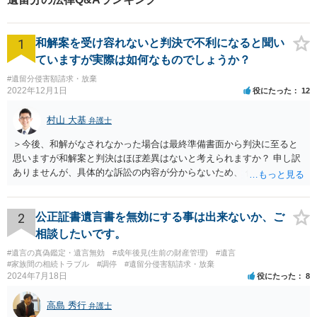
1
和解案を受け容れないと判決で不利になると聞い
ていますが実際は如何なものでしょうか？
#遺留分侵害額請求・放棄
2022年12月1日
役にたった
12
村山 大基
弁護士
＞今後、和解がなされなかった場合は最終準備書面から判決に至ると
思いますが和解案と判決はほぼ差異はないと考えられますか？ 申し訳
ありませんが、具体的な訴訟の内容が分からないため、 何とも回答が
難しい、といわざるを得ません。 繰り返しになりますが、事情をよく
わかっている代理人弁護士に聞くか、 訴訟資料を持って面談相談に行
ってみましょう。 その上で、一般論として回答するなら、和解案と判
2
公正証書遺言書を無効にする事は出来ないか、ご
決は（ケースによって程度の差はあっても）食い違うことが多いで
相談したいです。
す。 金額は適当ですが、例えば判決で１００万円支払え、という結論
#遺言の真偽鑑定・遺言無効
#成年後見(生前の財産管理)
#遺言
になりそうな場合、 そのまま１００万円を和解案として提示しても、
#家族間の相続トラブル
#調停
#遺留分侵害額請求・放棄
判決と変わらないなら払う側としてはあまり和解に応じようという気
2024年7月18日
役にたった
8
にはなりにくいです。 他方で、７０万円で和解を提示した場合、 「こ
のまま判決で１００万円支払いとなるより、７０万円でまとめた方が
高島 秀行
弁護士
マシ」ということで、 合意の可能性が出てきます。 応じるかどうか