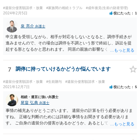
の遺産分割協議が有効に成立している」という前提に基づく主張は困
難と思われます。 「ＡＢＣ間の遺産分割協議は未了のまま，ＡとＢが
#遺留分侵害額請求・放棄
#家族間の相続トラブル
#成年後見(生前の財産管理)
死亡し，二次相続が発生した」という前提に基づいて協議を進める必
2024年2月5日
役にたった
1
要があります。 もちろん，Ｃの立場としては，ＡＢＣ間の遺産分割協
議の内容を前提とした主張をすることが最も有利ですが，ＡＢの相続
泉 亮介
弁護士
人は応じない姿勢を示していることから，実現は困難だと思います。
申立書を受領しながら、相手が対応をしないとなると、調停手続きが
主張としては維持しつつも，現実的な解決方法（遺産分割協議の落と
進みませんので、その場合は調停を不調という形で終結し、訴訟を提
しどころ）としては，譲歩することを甘受しなければならないかもし
起する形となるかと思われます。 同居の親族の影響なく、というのは
れません。
難しいでしょう。ただ、裁判や調停の中では主張等が書面で残るた
め、後からひっくり返すということは難しくなってくるかと思われま
す。 公開相談の場でのご相談については、どうしても限界が出てしま
7
調停に持っていけるかどうか悩んでいます
うため、一度個別にご相談をされることをお勧めいたします。
#遺留分侵害額請求・放棄
#生前贈与
#遺留分侵害額請求・放棄
2021年12月7日
役にたった
5
相続・遺言に強い弁護士
尾畠 弘典
弁護士
事情の補充ありがとうございます。 遺留分の計算を行う必要がありま
すね。 正確な判断のためには詳細な事情をお聞きする必要がありま
す。 ご自身の遺留分の侵害があるかどうか、あるとしてどの程度の金
額となるかを正確に把握されたいのであれば、一度お近くの弁護士に
相談されるのが良いと思います。