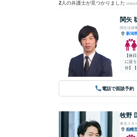
2
人の弁護士が見つかりました
(検索結
関矢 
関矢法律
新潟
【休日
に沿う
分】【
電話で面談予約
牧野 
東京スタ
柏崎