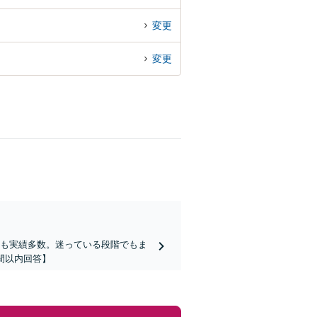
変更
変更
らも実績多数。迷っている段階でもま
間以内回答】