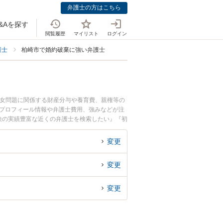
弁護士の方はこちら
&Aを探す
閲覧履歴
マイリスト
ログイン
護士
柏崎市で婚約破棄に強い弁護士
男女問題に関係する財産分与や養育費、親権等の
のプロフィール情報や弁護士費用、強みなどが注
決の実績豊富な近くの弁護士を検索したい』『初
変更
変更
変更