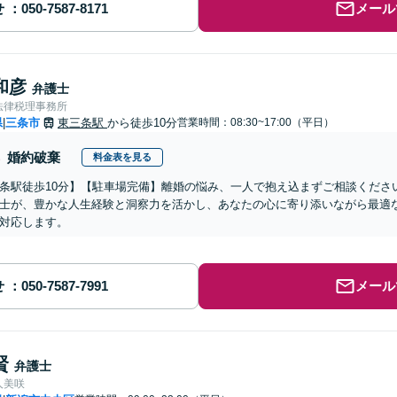
せ
メール
和彦
弁護士
法律税理事務所
県
三条市
東三条駅
から徒歩10分
営業時間：08:30~17:00（平日）
|
婚約破棄
料金表を見る
条駅徒歩10分】【駐車場完備】離婚の悩み、一人で抱え込まずご相談くださ
士が、豊かな人生経験と洞察力を活かし、あなたの心に寄り添いながら最適
対応します。
せ
メール
賢
弁護士
人美咲