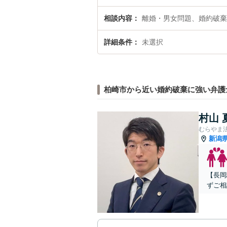
相談内容
離婚・男女問題、婚約破棄
詳細条件
未選択
柏崎市から近い婚約破棄に強い弁護
村山 
むらやま
新潟
【長岡
ずご相