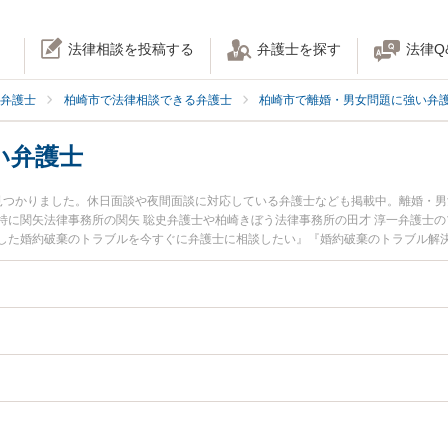
法律相談を投稿する
弁護士を探す
法律Q
弁護士
柏崎市で法律相談できる弁護士
柏崎市で離婚・男女問題に強い弁
い弁護士
見つかりました。休日面談や夜間面談に対応している弁護士なども掲載中。離婚・
特に関矢法律事務所の関矢 聡史弁護士や柏崎きぼう法律事務所の田才 淳一弁護士
した婚約破棄のトラブルを今すぐに弁護士に相談したい』『婚約破棄のトラブル解
内の弁護士に相談予約したい』などでお困りの相談者さんにおすすめです。