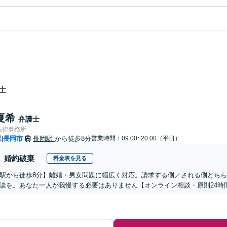
士
夏希
弁護士
法律事務所
県
長岡市
長岡駅
から徒歩8分
営業時間：09:00~20:00（平日）
|
婚約破棄
料金表を見る
駅から徒歩8分】離婚・男女問題に幅広く対応。請求する側／される側どち
談を。あなた一人が我慢する必要はありません【オンライン相談・原則24時