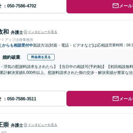
せ
メール
政和
弁護士
インタビューを見る
ートアップ法律事務所
市
からも相談受付中
面談方法(対面・電話・ビデオなど)は応相談
営業時間：06:3
婚約破棄
料金表を見る
・浮気の慰謝料請求をされたら】【当日中の相談可(予約制)】【初回相談無料
累計解決実績6,000件以上。慰謝料請求された側の交渉・解決実績が豊富な
せ
メール
正崇
弁護士
インタビューを見る
AO