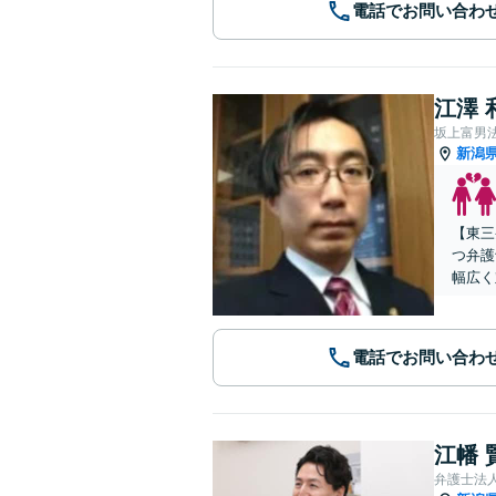
電話でお問い合わ
江澤 
坂上富男
新潟
【東三
つ弁護
幅広く
電話でお問い合わ
江幡 
弁護士法