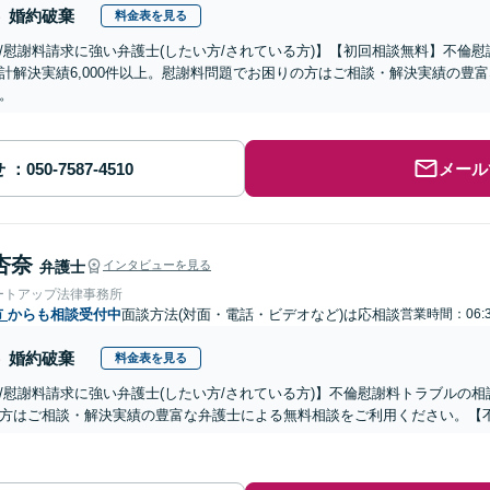
婚約破棄
料金表を見る
/慰謝料請求に強い弁護士(したい方/されている方)】【初回相談無料】不倫慰
計解決実績6,000件以上。慰謝料問題でお困りの方はご相談・解決実績の豊
。
せ
メール
杏奈
弁護士
インタビューを見る
ートアップ法律事務所
市
からも相談受付中
面談方法(対面・電話・ビデオなど)は応相談
営業時間：06:3
婚約破棄
料金表を見る
/慰謝料請求に強い弁護士(したい方/されている方)】不倫慰謝料トラブルの相
方はご相談・解決実績の豊富な弁護士による無料相談をご利用ください。【