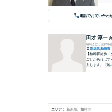
電話でお問い合わ
田才 淳一
柏崎きぼう法律事
新潟県
柏崎市
|
【柏崎駅徒歩1
ごとがあればす
力します。【地
エリア
新潟県、柏崎市