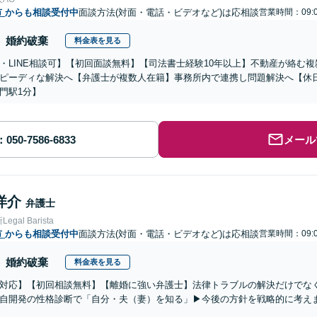
市
からも相談受付中
面談方法(対面・電話・ビデオなど)は応相談
営業時間：09:0
婚約破棄
料金表を見る
・LINE相談可】【初回面談無料】【司法書士経験10年以上】不動産が絡む
ピーディな解決へ【弁護士が複数人在籍】事務所内で連携し問題解決へ【休
門駅1分】
メール
洋介
弁護士
gal Barista
市
からも相談受付中
面談方法(対面・電話・ビデオなど)は応相談
営業時間：09:0
婚約破棄
料金表を見る
対応】【初回相談無料】【離婚に強い弁護士】法律トラブルの解決だけでな
自開発の性格診断で「自分・夫（妻）を知る」▶︎今後の方針を戦略的に考え