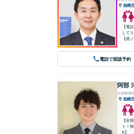
柏崎
【電話
してス
【虎ノ
電話で面談予約
阿部 
法律事務所Le
柏崎
【全国
ト！独
K】