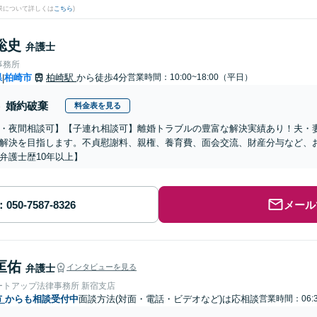
果について詳しくは
こちら
)
聡史
弁護士
事務所
県
柏崎市
柏崎駅
から徒歩4分
営業時間：10:00~18:00（平日）
|
婚約破棄
料金表を見る
・夜間相談可】【子連れ相談可】離婚トラブルの豊富な解決実績あり！夫・
解決を目指します。不貞慰謝料、親権、養育費、面会交流、財産分与など、
弁護士歴10年以上】
メール
匡佑
弁護士
インタビューを見る
ートアップ法律事務所 新宿支店
市
からも相談受付中
面談方法(対面・電話・ビデオなど)は応相談
営業時間：06:3