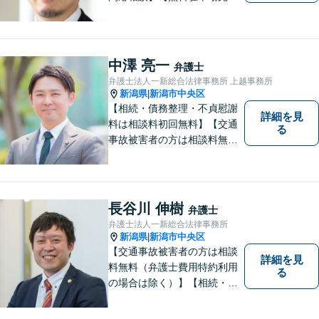
備】明確かつリーズナブルな
料金をご提案。難しい法律用
語も丁寧に解説いたします。
個人の方も法人の方も、お気
中澤 亮一
弁護士
軽にご相談ください。
弁護士法人一新総合法律事務所 上越事務所
新潟県
新潟市中央区
|
【相続・債務整理・不貞慰謝
詳細を見
料は相談料初回無料】【交通
る
事故被害者の方は相談料無料
（弁護士費用特約利用の場合
は除く）】気軽に相談してい
ただける弁護士になりたいと
思っています。
長谷川 伸樹
弁護士
弁護士法人一新総合法律事務所
新潟県
新潟市中央区
|
【交通事故被害者の方は相談
詳細を見
料無料（弁護士費用特約利用
る
の場合は除く）】【相続・債
務整理・労災・不貞慰謝料は
相談料初回無料】【土曜相談