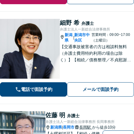
細野 希
弁護士
弁護士法人一新総合法律事務所
新潟
新潟市中
営業時間：09:00~17:00
|
県
央区
（土曜日）
【交通事故被害者の方は相談料無料
（弁護士費用特約利用の場合は除
く）】【相続／債務整理／不貞慰謝料
請求／労災は初回相談無料！】【労
働・雇用／労働災害は事故直後からサ
ポート！】あなたのお話を丁寧に聞
き、気持ちに寄り添いながら法的サポ
電話で面談予約
メールで面談予約
ートをいたします。
佐藤 明
弁護士
弁護士法人一新総合法律事務所 長岡事務所
新潟県
長岡市
長岡駅
から徒歩10分
|
【土曜相談可】【相続・債務