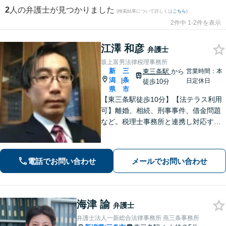
2
人の弁護士が見つかりました
(検索結果について詳しくは
こちら
)
2件中 1-2件を表示
江澤 和彦
弁護士
坂上富男法律税理事務所
新
三
東三条駅
から
営業時間：本
潟
条
|
日定休日
徒歩10分
県
市
【東三条駅徒歩10分】【法テラス利用
可】離婚、相続、刑事事件、借金問題
など。税理士事務所と連携し対応する
ことも可能です。ご依頼者さまのお悩
みが解決できるよう尽力いたします。
まずはお気軽にご相談ください【休
電話でお問い合わせ
メールでお問い合わせ
日・夜間相談可】
海津 諭
弁護士
弁護士法人一新総合法律事務所 燕三条事務所