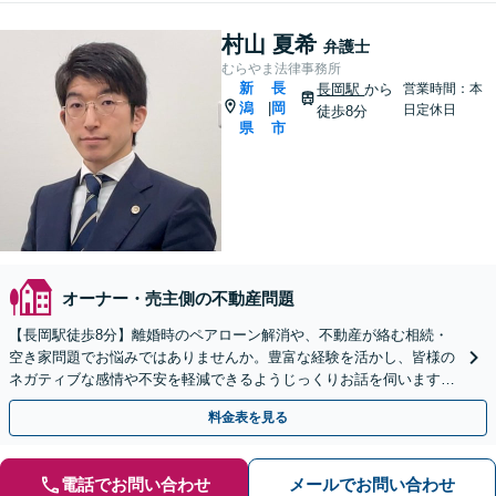
村山 夏希
弁護士
むらやま法律事務所
新
長
長岡駅
から
営業時間：本
潟
岡
|
日定休日
徒歩8分
県
市
オーナー・売主側の不動産問題
【長岡駅徒歩8分】離婚時のペアローン解消や、不動産が絡む相続・
空き家問題でお悩みではありませんか。豊富な経験を活かし、皆様の
ネガティブな感情や不安を軽減できるようじっくりお話を伺います。
あなた一人が我慢する必要はありません。【web面談可】
料金表を見る
電話でお問い合わせ
メールでお問い合わせ