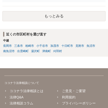
端的に退去を求めるのがよいと思われます（応じない場合は、退去す
るまで賃料相当の損害賠償を続ける）。また、息子との関係でも、勝
手に第三者に又貸ししたとして、使用貸借契約の解除を検討すること
もっとみる
も考えられます。 ただ、同じ家にお住まいということですので、 場合
によっては、安全面を考慮して、警察へ事前に相談（あまり親身に対
応してもらえるわけではないですが）や、弁護士への依頼、調停など
の申立てもご検討なさるとよいかと思います。
近くの市区町村を選び直す
中越
長岡市
三条市
柏崎市
小千谷市
加茂市
十日町市
見附市
魚沼市
南魚沼市
出雲崎町
湯沢町
津南町
刈羽村
ココナラ法律相談について
ココナラ法律相談とは
ご意見・ご要望
法律Q&A
利用規約
法律相談コラム
プライバシーポリシー