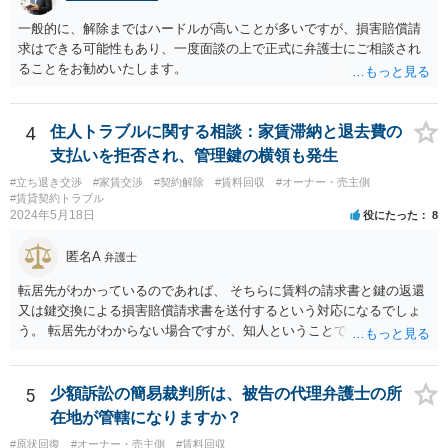
一般的に、解除まではハードルが高いことが多いですが、損害賠償請
求はできる可能性もあり、一度面談の上で正式に弁護士にご相談され
ることをお勧めいたします。
4
住人トラブルに関する相談：家賃滞納と退去費の
支払いを拒否され、管理鍵の横領も発生
#立ち退き交渉
#家賃交渉
#契約解除
#賃料回収
#オーナー・売主側
#賃貸契約トラブル
2024年5月18日
役にたった
8
匿名A
弁護士
転居先がわかっているのであれば、 そちらに賃料の請求書と鍵の返還
又は鍵交換による損害賠償請求書を送付するという対応になるでしょ
う。 転居先がわからない場合ですが、知人ということで、連絡がつく
のであれば、そちらに連絡をしてという形ですが、知人間ということ
で、適切な対応が望めない場合は、債権回収を弁護士に依頼すること
をご検討ください。
5
少額訴訟の簡易裁判所は、被告の代理弁護士の所
在地が管轄になりますか？
#原状回復
#オーナー・売主側
#賃料回収