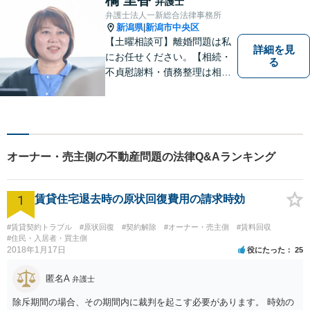
弁護士
無料】
弁護士法人一新総合法律事務所
新潟県
新潟市中央区
|
【土曜相談可】離婚問題は私
詳細を見
にお任せください。【相続・
る
不貞慰謝料・債務整理は相談
料初回無料】【交通事故被害
者の方は相談料無料（弁護士
費用特約利用の場合は除
く）】
オーナー・売主側の不動産問題の法律Q&Aランキング
1
賃貸住宅退去時の原状回復費用の請求時効
#賃貸契約トラブル
#原状回復
#契約解除
#オーナー・売主側
#賃料回収
#住民・入居者・買主側
2018年1月17日
役にたった
25
匿名A
弁護士
除斥期間の場合、その期間内に裁判を起こす必要があります。 時効の