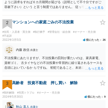
ように請求をすれば６カ月期間が延びる（説明として不十分ですがご
容赦下さい）という と言う制度ではありません。 従って、理論上は１
年経過していますので、既に支払義務はありません。
2
マンションへの家庭ごみの不法投棄
#住民・入居者・買主側
#執行猶予
#管理会社・組合側
#オーナー・売主側
#不起訴
2022年3月5日
役にたった
26
内藤 政信
弁護士
不法投棄にあたりますが、不法投棄の罰則が重たいのは、家具家電、
資材ゴミ、 古タイヤなどの不法投棄や常習的に繰り返されるケースを
念頭においているか らですね。 初犯であること、未遂に終わっている
ことから、かりに通報され、事情聴取が あったとしても、起訴される
ことはないでしょう。 様子見でいいでしょう。
3
高齢者 投資不動産 押し買い 解除
#契約解除
#売買トラブル
#オーナー・売主側
2024年5月30日
役にたった
9
秋山 直人
弁護士