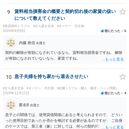
か支払う意向がない旨を伝えて、減額の交渉をすべきでしょう。 相手
方の立場としても、裁判を起こす時間や労力、経済的コストその他裁
9
賃料相当損害金の概要と契約切れ後の家賃の扱い
判が終わるまでキャッシュが入ってこないことなどがネックになり得
について教えてください
るでしょうから、減額に応じてくる可能性は大いにあるかと思いま
#賃貸契約トラブル
#立ち退き交渉
#オーナー・売主側
す。
2024年9月9日
役にたった
5
内藤 政信
弁護士
契約の解除が有効になされているなら、賃料相当損害金ですね。 解除
が有効になされていないなら、家賃ですね。
10
息子夫婦を持ち家から退去させたい
#立ち退き交渉
#オーナー・売主側
#近隣トラブル（隣人・騒音・ペット問題）
2024年12月11日
役にたった
4
匿名B
弁護士
息子との関係では、使用貸借関係にあると考えられますので、 どうい
った使用目的であったか否かを検討する必要があるのですが、 ご自身
のケースでは、第三者（嫁）に対しては、何らの契約関係にもなく、