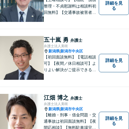
詳細を見
整理・不貞慰謝料は相談料初
る
回無料】【交通事故被害者の
方は相談料無料（弁護士費用
特約利用の場合は除く）】依
頼者の話によく耳を傾け、全
体を把握し、真の利益を追及
五十嵐 勇
弁護士
します
弁護士法人美咲
新潟県
新潟市中央区
|
【初回面談無料】【電話相談
詳細を見
可】【夜間／休日相談可】よ
る
りよい解決がご提示できるよ
う、全力でサポートさせてい
ただきます。お困りの方は、
お気軽にご相談ください。
江畑 博之
弁護士
弁護士法人美咲
新潟県
新潟市中央区
|
【離婚・刑事・借金問題・交
詳細を見
通事故は初回面談無料】【夜
る
間応相談】【無料駐車場完