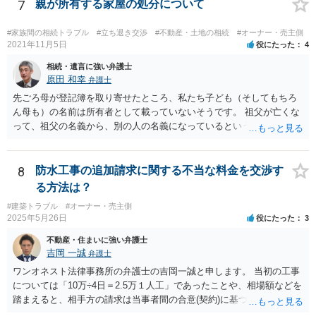
7
親が所有する家屋の処分について
#家族間の相続トラブル
#立ち退き交渉
#不動産・土地の相続
#オーナー・売主側
2021年11月5日
役にたった
4
相続・遺言に強い弁護士
原田 和幸
弁護士
先ごろ母が登記簿を取り寄せたところ、私たち子ども（そしてもちろ
ん母も）の名前は所有者として載っていないそうです。 祖父が亡くな
って、祖父の名義から、別の人の名義になっているということでしょ
うか。 そうであれば、祖父の遺言があって、それに従って、相続がな
された可能性がありますので、相談者や相談者のきょうだいが相続し
ていないかもしれませんね。 祖父名義のままであれば、遺言がないか
8
防水工事の追加請求に関する不当な料金を交渉す
もしれませんので、相談者が相続人になっている可能性があります。
る方法は？
あと、祖父がいつ亡くなったか分かりませんが、祖父の遺言で、相談
#建築トラブル
#オーナー・売主側
者が何も遺産を受け取っていないとなると、遺留分侵害額請求は考え
2025年5月26日
役にたった
3
られると思います。
不動産・住まいに強い弁護士
吉岡 一誠
弁護士
ワンオネスト法律事務所の弁護士の吉岡一誠と申します。 当初の工事
については「10万÷4日＝2.5万１人工」であったことや、相場額などを
踏まえると、相手方の請求は当事者間の合意(契約)に基づかない不当な
請求と言い得るので、追加工事代金については10万円（2.5万×4人）し