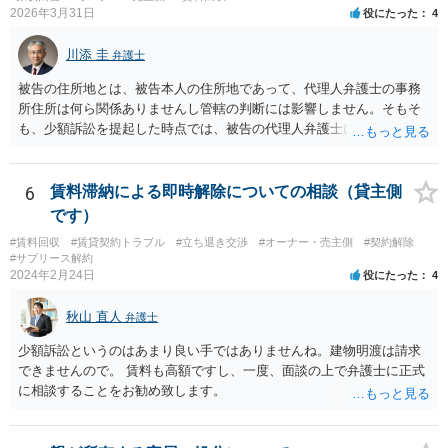
2026年3月31日
役にたった
4
川添 圭
弁護士
被告の住所地とは、被告本人の住所地であって、代理人弁護士の事務
所住所は何ら関係ありませんし管轄の判断には影響しません。そもそ
も、少額訴訟を提起した時点では、被告の代理人弁護士には民事訴訟
法の訴訟代理人としての地位はまだないからです。
6
賃料滞納による即時解除についての相談（貸主側
です）
#賃料回収
#賃貸契約トラブル
#立ち退き交渉
#オーナー・売主側
#契約解除
#サブリース解約
2024年2月24日
役にたった
4
秋山 直人
弁護士
少額訴訟というのはあまり良い手ではありませんね。建物明渡は請求
できませんので。 賃料も高額ですし、一度、面談の上で弁護士に正式
に相談することをお勧め致します。