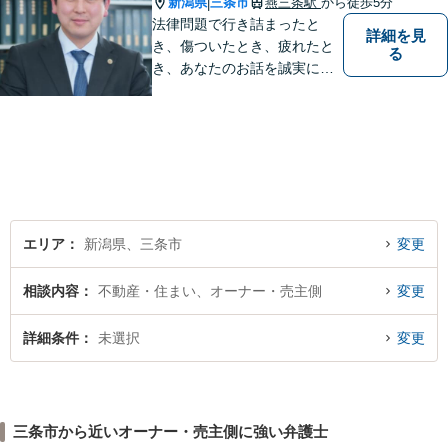
新潟県
三条市
燕三条駅
から徒歩5分
|
法律問題で行き詰まったと
詳細を見
き、傷ついたとき、疲れたと
る
き、あなたのお話を誠実にお
聞きします【相続・債務整
理・不貞慰謝料は相談料初回
無料】【土曜相談可】
エリア
新潟県、三条市
変更
相談内容
不動産・住まい、オーナー・売主側
変更
詳細条件
未選択
変更
三条市から近いオーナー・売主側に強い弁護士