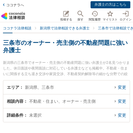
弁護士の方はこちら
ココナラへ
投稿する
探す
閲覧履歴
マイリスト
ログイン
ココナラ法律相談
新潟県で法律相談できる弁護士
三条市で法律相談で
三条市のオーナー・売主側の不動産問題に強い
弁護士
新潟県の三条市でオーナー・売主側の不動産問題に強い弁護士が2名見つかりま
した。休日面談や夜間面談に対応している弁護士なども掲載中。不動産・住ま
いに関係する立ち退き交渉や家賃交渉、不動産契約解除等の細かな分野での絞
り込み検索もでき便利です。特に坂上富男法律税理事務所の江澤 和彦弁護士や
弁護士法人一新総合法律事務所 燕三条事務所の海津 諭弁護士のプロフィール情
エリア
新潟県、三条市
変更
報や弁護士費用、強みなどが注目されています。『三条市で土日や夜間に発生
したオーナー・売主側の不動産問題のトラブルを今すぐに弁護士に相談した
相談内容
不動産・住まい、オーナー・売主側
変更
い』『オーナー・売主側の不動産問題のトラブル解決の実績豊富な近くの弁護
士を検索したい』『初回相談無料でオーナー・売主側の不動産問題を法律相談
できる三条市内の弁護士に相談予約したい』などでお困りの相談者さんにおす
詳細条件
未選択
変更
すめです。