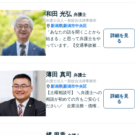
可】あなたのパートナーとし
てお力になります
和田 光弘
弁護士
弁護士法人一新総合法律事務所
新潟県
新潟市中央区
|
「あなたの話を聞くことから
詳細を見
始まる」と思って弁護士をや
る
っています。【交通事故被害
者の方は相談料無料（弁護士
費用特約利用の場合は除
く）】【相続・債務整理・労
災・不貞慰謝料は相談料初回
薄田 真司
弁護士
無料】【顧問先企業300社以
弁護士法人一新総合法律事務所
上】
新潟県
新潟市中央区
|
【土曜相談可】 ＼弁護士への
詳細を見
相談が初めての方もご安心く
る
ださい／ 企業法務・債権回
収・労働問題などに注力！お
話をじっくりと伺い、誠実に
対応します。【相続・債務整
理・不貞慰謝料は相談料初回
橘 里香