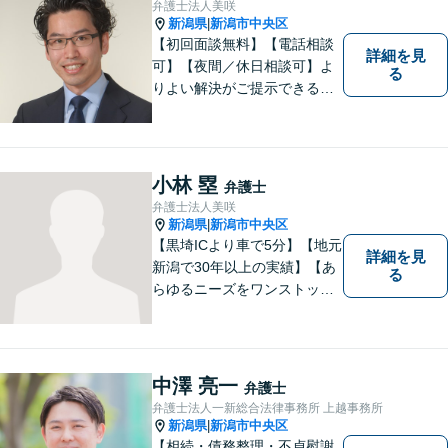
弁護士法人美咲
新潟県
新潟市中央区
|
【初回面談無料】【電話相談
詳細を見
可】【夜間／休日相談可】よ
る
りよい解決がご提示できるよ
う、全力でサポートさせてい
ただきます。お困りの方は、
お気軽にご相談ください。
小林 塁
弁護士
弁護士法人美咲
新潟県
新潟市中央区
|
【黒埼ICより車で5分】【地元
詳細を見
新潟で30年以上の実績】【あ
る
らゆるニーズをワンストップ
でサポート】依頼者の方々の
ご要望をしっかりと聞き、そ
れを実現できるよう、最大限
の努力をいたします。
中澤 亮一
弁護士
弁護士法人一新総合法律事務所 上越事務所
新潟県
新潟市中央区
|
【相続・債務整理・不貞慰謝