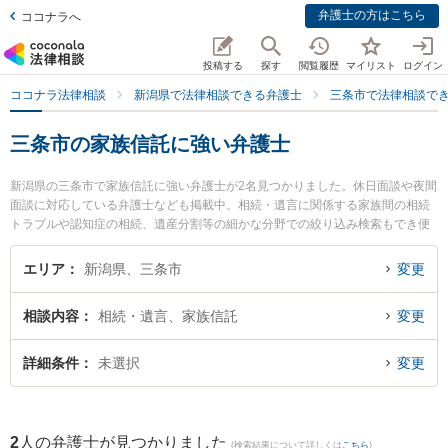
弁護士の方はこちら
ココナラへ
投稿する
探す
閲覧履歴
マイリスト
ログイン
ココナラ法律相談
新潟県で法律相談できる弁護士
三条市で法律相談で
三条市の家族信託に強い弁護士
新潟県の三条市で家族信託に強い弁護士が2名見つかりました。休日面談や夜間
面談に対応している弁護士なども掲載中。相続・遺言に関係する家族間の相続
トラブルや認知症の相続、遺産分割等の細かな分野での絞り込み検索もでき便
利です。特に坂上富男法律税理事務所の江澤 和彦弁護士や弁護士法人一新総合
法律事務所 燕三条事務所の海津 諭弁護士のプロフィール情報や弁護士費用、強
エリア
新潟県、三条市
変更
みなどが注目されています。『三条市で土日や夜間に発生した家族信託のトラ
ブルを今すぐに弁護士に相談したい』『家族信託のトラブル解決の実績豊富な
相談内容
相続・遺言、家族信託
変更
近くの弁護士を検索したい』『初回相談無料で家族信託を法律相談できる三条
市内の弁護士に相談予約したい』などでお困りの相談者さんにおすすめです。
詳細条件
未選択
変更
2
人の弁護士が見つかりました
(検索結果について詳しくは
こちら
)