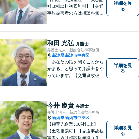
詳細を見
料は相談料初回無料】【交通
る
事故被害者の方は相談料無料
（弁護士費用特約利用の場合
は除く）】気軽に相談してい
ただける弁護士になりたいと
思っています。
和田 光弘
弁護士
弁護士法人一新総合法律事務所
新潟県
新潟市中央区
|
「あなたの話を聞くことから
詳細を見
始まる」と思って弁護士をや
る
っています。【交通事故被害
者の方は相談料無料（弁護士
費用特約利用の場合は除
く）】【相続・債務整理・労
災・不貞慰謝料は相談料初回
今井 慶貴
弁護士
無料】【顧問先企業300社以
弁護士法人一新総合法律事務所
上】
新潟県
新潟市中央区
|
【顧問先企業300社以上】
詳細を見
【土曜相談可】【交通事故被
る
害者の方は相談料無料（弁護