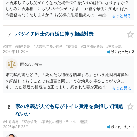
＞再婚してもし父が亡くなった場合借金を払うのは誰になりますか？
ちなみに再婚相手にも2人の子供がいます。 戸籍を母側に変えれば払
う義務もなくなりますか？ お父様の法定相続人は、再婚相手とご相談
者様なので、お父様の借金はご相談者様も相続することになります。
戸籍がどこにあるのかは関係ありません。 ただし、お父様が亡くなっ
たことを知ってから３か月以内に家庭裁判所にて「相続放棄」の手続
7
バツイチ同士の再婚に伴う相続対策
をすれば、ご相談者様はお父様の借金は相続しません。
#遺言
#遺産分割
#遺言執行者の選任
#養育費
#口座凍結解除
#家族信託
2020年1月20日
役にたった
2
匿名A
弁護士
婚前契約書などで、「死んだら遺産を贈与する」という死因贈与契約
を締結しておくことでも遺言と同じような効果を得ることができま
す。 また最近の相続法改正により、残された妻が死ぬまで家に住み続
けられる権利として「配偶者居住権」という制度が設けられましたの
で、その制度を活用する方法も考えられます。 もし契約書の作成まで
視野に入れておられる場合は、お近くの弁護士、できれば相続に強い
8
家の名義が夫でも母がトイレ費用を負担して問題
弁護士にご相談なさるとよいでしょう。
ないか
#生前贈与
#家族信託
#家族間の相続トラブル
#協議
2025年8月23日
役にたった
1