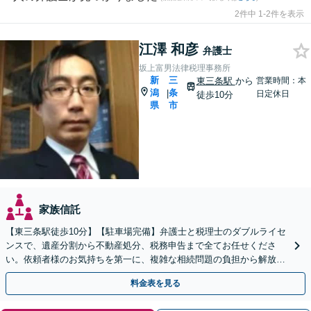
2件中 1-2件を表示
江澤 和彦
弁護士
坂上富男法律税理事務所
新
三
東三条駅
から
営業時間：本
潟
条
|
日定休日
徒歩10分
県
市
家族信託
【東三条駅徒歩10分】【駐車場完備】弁護士と税理士のダブルライセ
ンスで、遺産分割から不動産処分、税務申告まで全てお任せくださ
い。依頼者様のお気持ちを第一に、複雑な相続問題の負担から解放さ
れ、心からの笑顔を取り戻せるよう尽力します。
料金表を見る