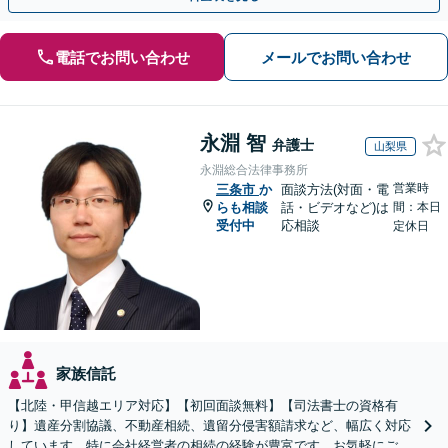
電話でお問い合わせ
メールでお問い合わせ
永淵 智
弁護士
山梨県
永淵総合法律事務所
営業時
三条市
か
面談方法(対面・電
らも相談
話・ビデオなど)は
間：本日
受付中
応相談
定休日
家族信託
【北陸・甲信越エリア対応】【初回面談無料】【司法書士の資格有
り】遺産分割協議、不動産相続、遺留分侵害額請求など、幅広く対応
しています。特に会社経営者の相続の経験が豊富です。お気軽にご相