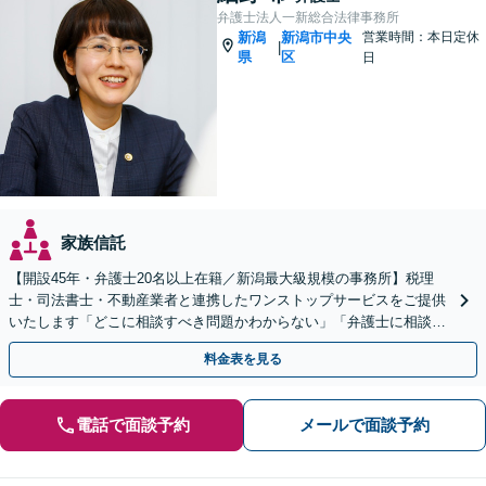
弁護士法人一新総合法律事務所
新潟
新潟市中央
営業時間：本日定休
|
県
区
日
家族信託
【開設45年・弁護士20名以上在籍／新潟最大級規模の事務所】税理
士・司法書士・不動産業者と連携したワンストップサービスをご提供
いたします「どこに相談すべき問題かわからない」「弁護士に相談し
て大丈夫か不安」と迷っている方もぜひご相談ください
料金表を見る
電話で面談予約
メールで面談予約