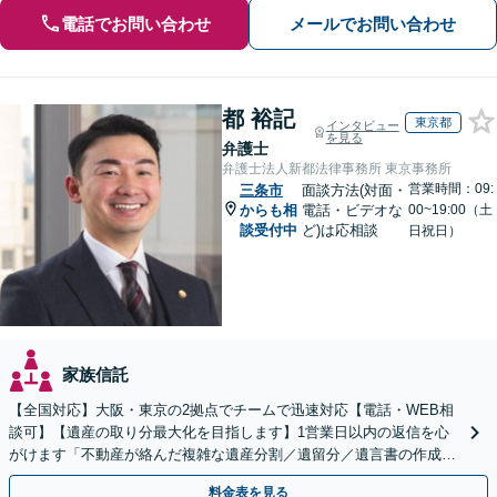
電話でお問い合わせ
メールでお問い合わせ
都 裕記
東京都
インタビュー
を見る
弁護士
弁護士法人新都法律事務所 東京事務所
営業時間：09:
三条市
面談方法(対面・
からも相
電話・ビデオな
00~19:00（土
談受付中
ど)は応相談
日祝日）
家族信託
【全国対応】大阪・東京の2拠点でチームで迅速対応【電話・WEB相
談可】【遺産の取り分最大化を目指します】1営業日以内の返信を心
がけます「不動産が絡んだ複雑な遺産分割／遺留分／遺言書の作成・
執行／事業承継など、お任せください」【休日相談あり】
料金表を見る