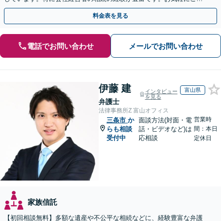
談ください。【休日・夜間面談可】【オンライン面談可】
料金表を見る
電話でお問い合わせ
メールでお問い合わせ
伊藤 建
富山県
インタビュー
を見る
弁護士
法律事務所Z 富山オフィス
営業時
三条市
か
面談方法(対面・電
らも相談
話・ビデオなど)は
間：本日
受付中
応相談
定休日
家族信託
【初回相談無料】多額な遺産や不公平な相続などに、経験豊富な弁護