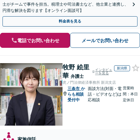
士がチームで事件を担当。税理士や司法書士など、他士業と連携し、
円滑な解決を図ります【オンライン面談可】
料金表を見る
電話でお問い合わせ
メールでお問い合わせ
牧野 絵里
新潟県
インタビュ
ーを見る
華
弁護士
虎ノ門法律経済事務所 新潟支店
営業時
三条市
か
面談方法(対面・電
らも相談
話・ビデオなど)は
間：本日
受付中
応相談
定休日
家族信託