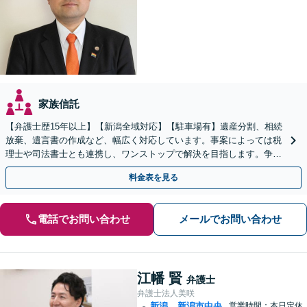
家族信託
【弁護士歴15年以上】【新潟全域対応】【駐車場有】遺産分割、相続
放棄、遺言書の作成など、幅広く対応しています。事案によっては税
理士や司法書士とも連携し、ワンストップで解決を目指します。争い
を防ぐためにもぜひご相談ください。【分割払い可】
料金表を見る
電話でお問い合わせ
メールでお問い合わせ
江幡 賢
弁護士
弁護士法人美咲
新潟
新潟市中央
営業時間：本日定休