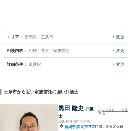
無料】【土曜相談可】
エリア
新潟県、三条市
変更
相談内容
相続・遺言、家族信託
変更
詳細条件
未選択
変更
三条市から近い家族信託に強い弁護士
黒田 隆史
弁護
インタビューを見
る
士
黒田特許法律事務所
新潟県
長岡市
営業時間：本日定休日
|