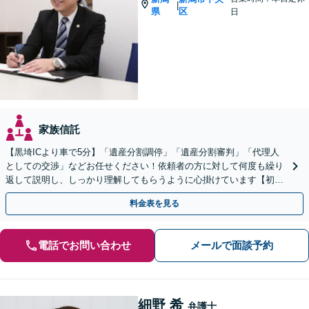
|
県
区
日
家族信託
【黒埼ICより車で5分】「遺産分割調停」「遺産分割審判」「代理人
としての交渉」などお任せください！依頼者の方に対して何度も繰り
返して説明し、しっかり理解してもらうように心掛けています【初回
相談は無料】
料金表を見る
電話でお問い合わせ
メールで面談予約
細野 希
弁護士