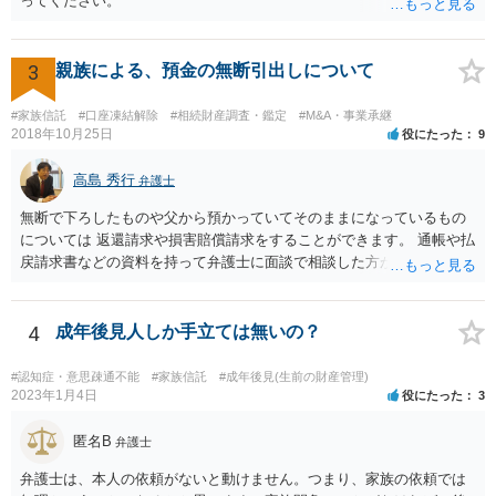
ってください。
3
親族による、預金の無断引出しについて
#家族信託
#口座凍結解除
#相続財産調査・鑑定
#M&A・事業承継
2018年10月25日
役にたった
9
高島 秀行
弁護士
無断で下ろしたものや父から預かっていてそのままになっているもの
については 返還請求や損害賠償請求をすることができます。 通帳や払
戻請求書などの資料を持って弁護士に面談で相談した方がよいと思い
ます。
4
成年後見人しか手立ては無いの？
#認知症・意思疎通不能
#家族信託
#成年後見(生前の財産管理)
2023年1月4日
役にたった
3
匿名B
弁護士
弁護士は、本人の依頼がないと動けません。つまり、家族の依頼では