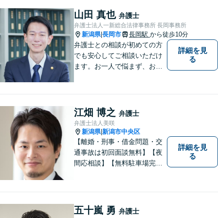
山田 真也
弁護士
弁護士法人一新総合法律事務所 長岡事務所
新潟県
長岡市
長岡駅
から徒歩10分
|
弁護士との相談が初めての方
詳細を見
でも安心してご相談いただけ
る
ます。お一人で悩まず、お気
軽にご相談ください。【土曜
相談可】【相続・債務整理・
不貞慰謝料は相談料初回無
料】【交通事故被害者の方は
江畑 博之
弁護士
相談料無料（弁護士費用特約
弁護士法人美咲
利用の場合は除く）】
新潟県
新潟市中央区
|
【離婚・刑事・借金問題・交
詳細を見
通事故は初回面談無料】【夜
る
間応相談】【無料駐車場完
備】明確かつリーズナブルな
料金をご提案。難しい法律用
語も丁寧に解説いたします。
個人の方も法人の方も、お気
五十嵐 勇
弁護士
軽にご相談ください。