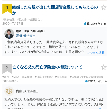
1
離婚したら親が出した開店資金返してもらえるの
か
#家族信託
#契約書・借用書なし
2020年7月17日
役にたった
18
相続・遺言に強い弁護士
髙橋 優
弁護士
ご相談内容拝見致しました。 開店資金を支出された親御さんが亡くな
られているということですと、相続が発生しているところとなりま
す。 むぅちゃん様が単独相続人であれば、お書き頂いたような方法で
ご主人に書面を書いてもらうことで対応は可能かと思います。 他にも
相続人おられるということであれば、他の相続人との協議が必要とな
るところです。 また、当該点とは別にご主人から貸付ではなく贈与で
2
亡くなる父の死亡保険金の相続について
あると主張される可能性がございます。 その場合には、貸付であるこ
とを伺わせる事情をどれだけ積み重ねることが出来るか、というとこ
#遺言
#M&A・事業承継
#口座凍結解除
#家族信託
#成年後見(生前の財産管理)
ろとなります。 返済の事実や、返済を約束するメール等です。 金額の
2019年9月2日
役にたった
4
大きさや状況を考えると、一つ一つの問題を解決し、万が一に備えて
おく方が宜しいかと思います。 緊急という訳ではないかと思います
内藤 政信
弁護士
が、事前準備が早い方が有効な手段が増える傾向にありますので、早
相続人でないと保険や相続の手続はできないですね。 教えてあげれば
目に弁護士を入れられることを御検討頂くと良いかと思います。
いいでしょう。 また、保険金は遺留分減殺請求できないので、受け取