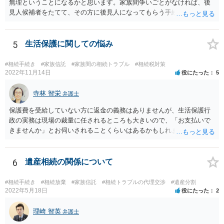
無理ということになるかと思います。家族間争いごとがなければ、後
見人候補者をたてて、その方に後見人になってもらう手続をすすめた
ほうが、今後もいろいろやりやすくなると思います。
5
生活保護に関しての悩み
#相続手続き
#家族信託
#家族間の相続トラブル
#相続税対策
2022年11月14日
役にたった
5
寺林 智栄
弁護士
保護費を受給していない方に返金の義務はありませんが、生活保護行
政の実務は現場の裁量に任されるところも大きいので、「お支払いで
きませんか」とお伺いされることくらいはあるかもしれません。 通報
するかどうかは、あなたとお父さんの妹さんとの関係などを総合的に
考えてご判断いただくのが良いと思います。
6
遺産相続の関係について
#相続手続き
#相続放棄
#家族信託
#相続トラブルの代理交渉
#遺産分割
2022年5月18日
役にたった
2
理崎 智英
弁護士