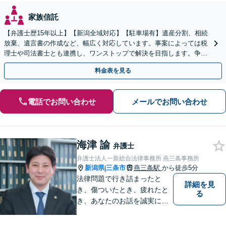
家族信託
【弁護士歴15年以上】【新潟全域対応】【駐車場有】遺産分割、相続
放棄、遺言書の作成など、幅広く対応しています。事案によっては税
理士や司法書士とも連携し、ワンストップで解決を目指します。争い
を防ぐためにもぜひご相談ください。【分割払い可】
料金表を見る
電話でお問い合わせ
メールでお問い合わせ
海津 諭
弁護士
弁護士法人一新総合法律事務所 燕三条事務所
新潟県
三条市
燕三条駅
から徒歩5分
|
法律問題で行き詰まったと
詳細を見
き、傷ついたとき、疲れたと
る
き、あなたのお話を誠実にお
聞きします【相続・債務整
理・不貞慰謝料は相談料初回