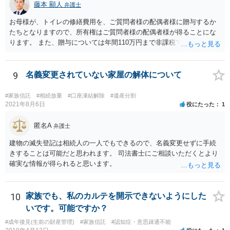
藤本 顯人
弁護士
お母様が、トイレの修繕費用を、ご質問者様の配偶者様に贈与するか
たちとなりますので、所有権はご質問者様の配偶者様が得ることにな
ります。 また、贈与については年間110万円まで非課税であり、トイ
レの修繕費であればこの枠内に収まると思います。
9
名義変更されていない家屋の解体について
#家族信託
#相続放棄
#口座凍結解除
#遺産分割
2021年8月6日
役にたった
1
匿名A
弁護士
建物の滅失登記は相続人の一人でもできるので、名義変更せずに手続
きすることは可能だと思われます。 司法書士にご相談いただくとより
確実な情報が得られると思います。
10
家族でも、私のカルテを開示できないようにした
いです。可能ですか？
#成年後見(生前の財産管理)
#家族信託
#認知症・意思疎通不能