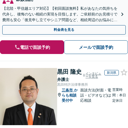
【北陸・甲信越エリア対応】【初回面談無料】私があなたの気持ちを
代弁し、後悔のない相続の実現を目指します。ご依頼前のお見積りで
費用も安心「後見申し立てやシニア問題など、相続周辺のお悩みにも
対処可能」【WEB面談対応】
料金表を見る
電話で面談予約
メールで面談予約
黒田 隆史
新潟県
インタビュ
ーを見る
弁護士
黒田特許法律事務所
営業時
三条市
か
面談方法(対面・電
らも相談
話・ビデオなど)は
間：本日
受付中
応相談
定休日