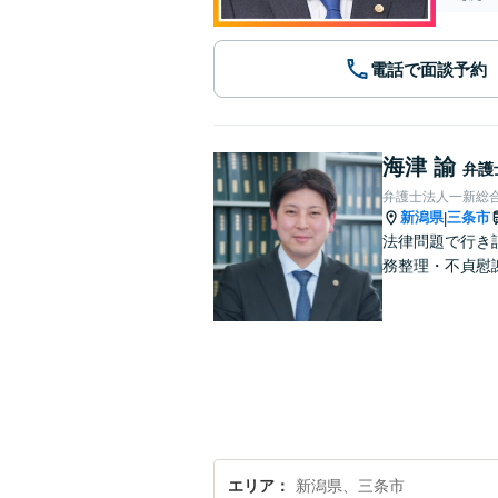
電話で面談予約
海津 諭
弁護
弁護士法人一新総
新潟県
三条市
|
法律問題で行き
務整理・不貞慰
エリア
新潟県、三条市