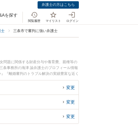
弁護士の方はこちら
&Aを探す
閲覧履歴
マイリスト
ログイン
護士
三条市で審判に強い弁護士
男女問題に関係する財産分与や養育費、親権等の
三条事務所の海津 諭弁護士のプロフィール情報
い』『離婚審判のトラブル解決の実績豊富な近く
さんにおすすめです。
変更
変更
変更