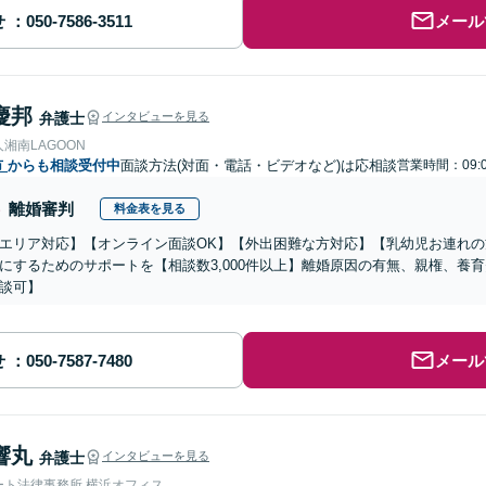
せ
メール
慶邦
弁護士
インタビューを見る
湘南LAGOON
市
からも相談受付中
面談方法(対面・電話・ビデオなど)は応相談
営業時間：09:0
離婚審判
料金表を見る
エリア対応】【オンライン面談OK】【外出困難な方対応】【乳幼児お連れ
にするためのサポートを【相談数3,000件以上】離婚原因の有無、親権、養
談可】
せ
メール
響丸
弁護士
インタビューを見る
ート法律事務所 横浜オフィス