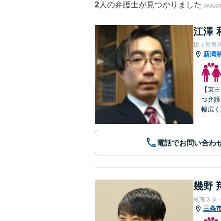
2
人の弁護士が見つかりました
(検索結
江澤 
坂上富男
新潟
【東三
つ弁護
幅広く
電話でお問い合わ
幾野 
東京スタ
三条