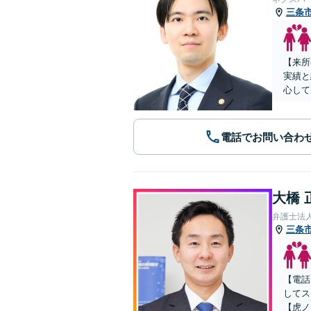
三条
【来所
実績と
心して
電話でお問い合わ
大橋 
弁護士法人
三条
【電話
してス
【虎ノ