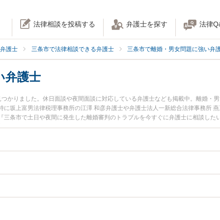
法律相談を投稿する
弁護士を探す
法律Q
弁護士
三条市で法律相談できる弁護士
三条市で離婚・男女問題に強い弁
い弁護士
見つかりました。休日面談や夜間面談に対応している弁護士なども掲載中。離婚・
特に坂上富男法律税理事務所の江澤 和彦弁護士や弁護士法人一新総合法律事務所 燕
『三条市で土日や夜間に発生した離婚審判のトラブルを今すぐに弁護士に相談した
審判を法律相談できる三条市内の弁護士に相談予約したい』などでお困りの相談者