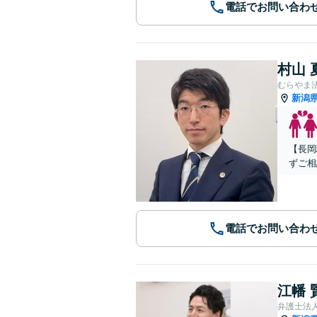
電話でお問い合わ
村山 
むらやま
新潟
【長岡
ずご相
電話でお問い合わ
江幡 
弁護士法