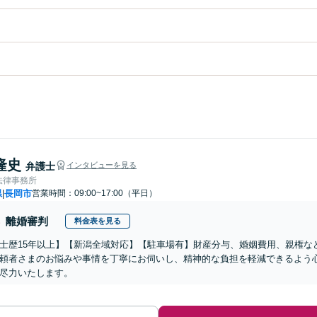
隆史
弁護士
インタビューを見る
法律事務所
県
長岡市
営業時間：09:00~17:00（平日）
|
離婚審判
料金表を見る
士歴15年以上】【新潟全域対応】【駐車場有】財産分与、婚姻費用、親権な
頼者さまのお悩みや事情を丁寧にお伺いし、精神的な負担を軽減できるよう
尽力いたします。