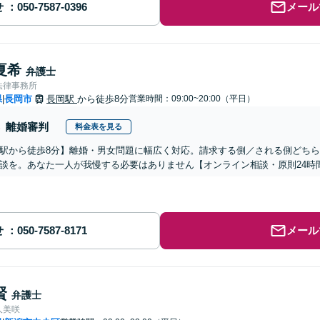
せ
メール
夏希
弁護士
法律事務所
県
長岡市
長岡駅
から徒歩8分
営業時間：09:00~20:00（平日）
|
離婚審判
料金表を見る
駅から徒歩8分】離婚・男女問題に幅広く対応。請求する側／される側どち
談を。あなた一人が我慢する必要はありません【オンライン相談・原則24時
せ
メール
賢
弁護士
人美咲