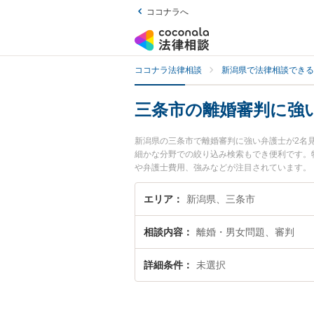
ココナラへ
ココナラ法律相談
新潟県で法律相談できる
三条市の離婚審判に強
新潟県の三条市で離婚審判に強い弁護士が2名
細かな分野での絞り込み検索もでき便利です。
や弁護士費用、強みなどが注目されています。
の弁護士を検索したい』『初回相談無料で離婚
エリア
新潟県、三条市
相談内容
離婚・男女問題、審判
詳細条件
未選択