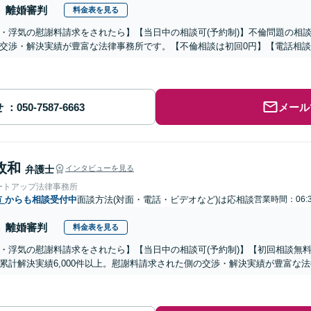
離婚審判
料金表を見る
・浮気の慰謝料請求をされたら】【当日中の相談可(予約制)】不倫問題の相談
交渉・解決実績が豊富な法律事務所です。【不倫相談は初回0円】【電話相談
せ
メール
政和
弁護士
インタビューを見る
ートアップ法律事務所
市
からも相談受付中
面談方法(対面・電話・ビデオなど)は応相談
営業時間：06:3
離婚審判
料金表を見る
・浮気の慰謝料請求をされたら】【当日中の相談可(予約制)】【初回相談無料
累計解決実績6,000件以上。慰謝料請求された側の交渉・解決実績が豊富な