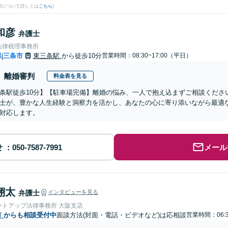
果について詳しくは
こちら
)
和彦
弁護士
法律税理事務所
県
三条市
東三条駅
から徒歩10分
営業時間：08:30~17:00（平日）
|
離婚審判
料金表を見る
条駅徒歩10分】【駐車場完備】離婚の悩み、一人で抱え込まずご相談くださ
士が、豊かな人生経験と洞察力を活かし、あなたの心に寄り添いながら最適
対応します。
せ
メール
翔太
弁護士
インタビューを見る
ートアップ法律事務所 大阪支店
市
からも相談受付中
面談方法(対面・電話・ビデオなど)は応相談
営業時間：06:3