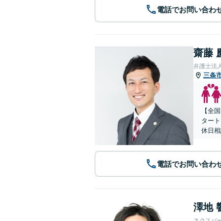
電話でお問い合わ
齋藤 
弁護士法人
三条
【全国
タート
休日相
電話でお問い合わ
澤地 
ネクスパ