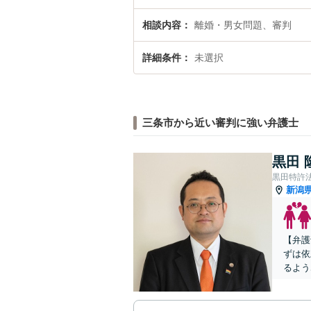
相談内容
離婚・男女問題、審判
詳細条件
未選択
三条市から近い審判に強い弁護士
黒田 
黒田特許
新潟
【弁護
ずは依
るよう