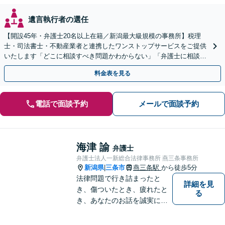
遺言執行者の選任
【開設45年・弁護士20名以上在籍／新潟最大級規模の事務所】税理
士・司法書士・不動産業者と連携したワンストップサービスをご提供
いたします「どこに相談すべき問題かわからない」「弁護士に相談し
て大丈夫か不安」と迷っている方もぜひご相談ください
料金表を見る
電話で面談予約
メールで面談予約
海津 諭
弁護士
弁護士法人一新総合法律事務所 燕三条事務所
新潟県
三条市
燕三条駅
から徒歩5分
|
法律問題で行き詰まったと
詳細を見
き、傷ついたとき、疲れたと
る
き、あなたのお話を誠実にお
聞きします【相続・債務整
理・不貞慰謝料は相談料初回