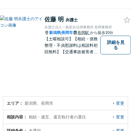
料（弁護士費用特約利用の場
合は除く）】【相続・債務整
佐藤 明
理・労災・不貞慰謝料は相談
弁護士
料初回無料】【土曜相談可】
弁護士法人一新総合法律事務所 長岡事務所
新潟県
長岡市
長岡駅
から徒歩10分
|
【土曜相談可】【相続・債務
詳細を見
整理・不貞慰謝料は相談料初
る
回無料】【交通事故被害者の
方は相談料無料（弁護士費用
特約利用の場合は除く）】依
頼者の話によく耳を傾け、全
体を把握し、真の利益を追及
します
エリア
新潟県、長岡市
変更
相談内容
相続・遺言、遺言執行者の選任
変更
詳細条件
未選択
変更