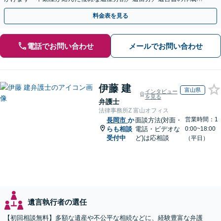
執行／事業承継など、お任せください」【休日相談あり】
料金表を見る
電話でお問い合わせ
メールでお問い合わせ
伊藤 建
富山県
インタビュー
を見る
弁護士
法律事務所Z 富山オフィス
営業時間：1
長岡市
か
面談方法(対面・
らも相談
電話・ビデオな
0:00~18:00
受付中
ど)は応相談
（平日）
遺言執行者の選任
【初回相談無料】多額な遺産や不公平な相続などに、経験豊富な弁護