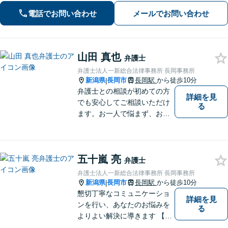
を大切に／LINE・オンライン相談可】
電話でお問い合わせ
メールでお問い合わせ
山田 真也
弁護士
弁護士法人一新総合法律事務所 長岡事務所
新潟県
長岡市
長岡駅
から徒歩10分
|
弁護士との相談が初めての方
詳細を見
でも安心してご相談いただけ
る
ます。お一人で悩まず、お気
軽にご相談ください。【土曜
相談可】【相続・債務整理・
不貞慰謝料は相談料初回無
五十嵐 亮
料】【交通事故被害者の方は
弁護士
相談料無料（弁護士費用特約
弁護士法人一新総合法律事務所 長岡事務所
利用の場合は除く）】
新潟県
長岡市
長岡駅
から徒歩10分
|
懇切丁寧なコミュニケーショ
詳細を見
ンを行い、あなたのお悩みを
る
よりよい解決に導きます 【交
通事故被害者の方は相談料無