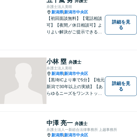
弁護士
軽にご相談ください。
弁護士法人美咲
新潟県
新潟市中央区
|
【初回面談無料】【電話相談
詳細を見
可】【夜間／休日相談可】よ
る
りよい解決がご提示できるよ
う、全力でサポートさせてい
ただきます。お困りの方は、
お気軽にご相談ください。
小林 塁
弁護士
弁護士法人美咲
新潟県
新潟市中央区
|
【黒埼ICより車で5分】【地元
詳細を見
新潟で30年以上の実績】【あ
る
らゆるニーズをワンストップ
でサポート】依頼者の方々の
ご要望をしっかりと聞き、そ
れを実現できるよう、最大限
の努力をいたします。
中澤 亮一
弁護士
弁護士法人一新総合法律事務所 上越事務所
新潟県
新潟市中央区
|