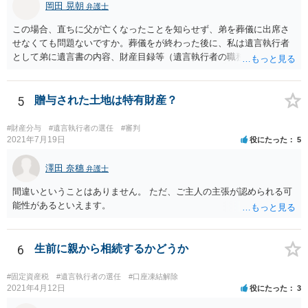
岡田 晃朝
弁護士
この場合、直ちに父が亡くなったことを知らせず、弟を葬儀に出席さ
せなくても問題ないですか。葬儀をが終わった後に、私は遺言執行者
として弟に遺言書の内容、財産目録等（遺言執行者の職務）を知らせ
ればよいですか。 葬儀は喪主が主催する行事ですから、誰を参加させ
るかは喪主の自由です。 呼ばなくてもかまいません。 そもそも、そう
いう法律関係にありません。 遺言の内容と遺産の総額の通知、公正証
5
贈与された土地は特有財産？
書でない場合は遺言の検認については、執行者に通知義務があるの
で、対応しましょう。 そのあとは遺留分の請求などがあればそれへの
#財産分与
#遺言執行者の選任
#審判
対応となるでしょう。
2021年7月19日
役にたった
5
澤田 奈穗
弁護士
間違いということはありません。 ただ、ご主人の主張が認められる可
能性があるといえます。
6
生前に親から相続するかどうか
#固定資産税
#遺言執行者の選任
#口座凍結解除
2021年4月12日
役にたった
3