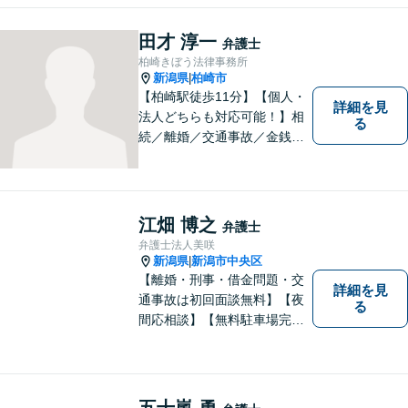
無料】【土曜相談可】
田才 淳一
弁護士
柏崎きぼう法律事務所
新潟県
柏崎市
|
【柏崎駅徒歩11分】【個人・
詳細を見
法人どちらも対応可能！】相
る
続／離婚／交通事故／金銭ト
ラブルなど、お困りごとがあ
ればすぐにご相談ください！
解決方法をわかりやすく説明
し、元の生活に戻っていただ
江畑 博之
弁護士
けるよう尽力します。【地域
弁護士法人美咲
の皆様のお力になりたい】
新潟県
新潟市中央区
|
【離婚・刑事・借金問題・交
詳細を見
通事故は初回面談無料】【夜
る
間応相談】【無料駐車場完
備】明確かつリーズナブルな
料金をご提案。難しい法律用
語も丁寧に解説いたします。
個人の方も法人の方も、お気
五十嵐 勇