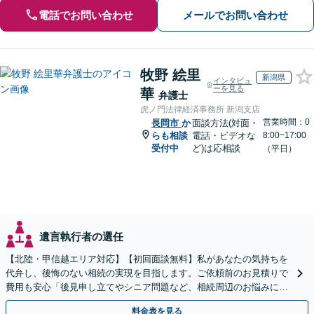
電話でお問い合わせ
メールでお問い合わせ
牧野 絵里
新潟県
インタビュ
ーを見る
華
弁護士
虎ノ門法律経済事務所 新潟支店
営業時間：0
長岡市
か
面談方法(対面・
らも相談
電話・ビデオな
8:00~17:00
受付中
ど)は応相談
（平日）
遺言執行者の選任
【北陸・甲信越エリア対応】【初回面談無料】私があなたの気持ちを
代弁し、後悔のない相続の実現を目指します。ご依頼前のお見積りで
費用も安心「後見申し立てやシニア問題など、相続周辺のお悩みにも
対処可能」【WEB面談対応】
料金表を見る