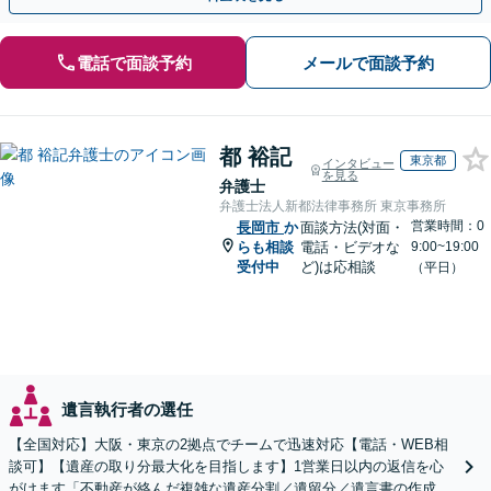
電話で面談予約
メールで面談予約
都 裕記
東京都
インタビュー
を見る
弁護士
弁護士法人新都法律事務所 東京事務所
営業時間：0
長岡市
か
面談方法(対面・
らも相談
電話・ビデオな
9:00~19:00
受付中
ど)は応相談
（平日）
遺言執行者の選任
【全国対応】大阪・東京の2拠点でチームで迅速対応【電話・WEB相
談可】【遺産の取り分最大化を目指します】1営業日以内の返信を心
がけます「不動産が絡んだ複雑な遺産分割／遺留分／遺言書の作成・