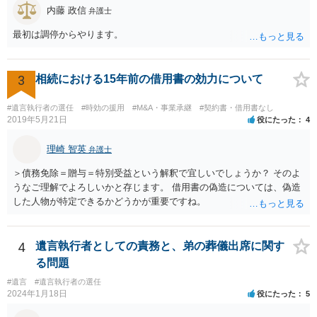
内藤 政信
弁護士
最初は調停からやります。
3
相続における15年前の借用書の効力について
#遺言執行者の選任
#時効の援用
#M&A・事業承継
#契約書・借用書なし
2019年5月21日
役にたった
4
理崎 智英
弁護士
＞債務免除＝贈与＝特別受益という解釈で宜しいでしょうか？ そのよ
うなご理解でよろしいかと存じます。 借用書の偽造については、偽造
した人物が特定できるかどうかが重要ですね。
4
遺言執行者としての責務と、弟の葬儀出席に関す
る問題
#遺言
#遺言執行者の選任
2024年1月18日
役にたった
5