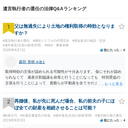
遺言執行者の選任の法律Q&Aランキング
1
父は無過失により土地の権利取得の時効となりま
すか？
#遺言執行者の選任
#相続トラブルの代理交渉
#借金返済の相談・交渉
#成年後見(生前の財産管理)
#M&A・事業承継
2020年4月7日
役にたった
6
森田 英樹
弁護士
取得時効の主張が認められる可能性が十分あります。 仮にそれが認め
られなくて 遺産分割協議を叔母と行うことになっても 特別受益の
主張を行うことによって 貴殿らが不動産を全てそのまま取得できる
ことが可能でしょう。
2
再婚後、私が先に死んだ場合、私の前夫の子にほ
ぼ全ての財産を相続させることは可能？
#財産分与
#自筆証書遺言の作成
#成年後見(生前の財産管理)
#遺言執行者の選任
2019年9月3日
役にたった
4