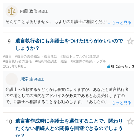
内藤 政信
弁護士
そんなことはありません。 もよりの弁護士に相談ください。
9
遺言執行者にも弁護士をつけたほうがかいいので
しょうか？
#遺言
#遺言の真偽鑑定・遺言無効
#相続トラブルの代理交渉
#遺言執行者の選任
#相続財産調査・鑑定
#家族間の相続トラブル
2025年8月8日
役にたった
3
川添 圭
弁護士
弁護士へ依頼するかどうかは事案によりますが、あなたも遺言執行者
の立場としての法的なアドバイスが必要であるとお見受けしますの
で、弁護士へ相談することをお勧めします。「あちらの弁護士」（元
嫁と娘の弁護士のことでしょうか）へ聴いても、自分に有利な主張や
誘導しかしてこないと思います。
10
遺言書作成時に弁護士を選任することで、関わり
たくない相続人との関係を回避できるのでしょう
か？