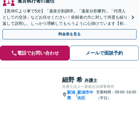
遺言執行者の選任
【黒埼ICより車で5分】「遺産分割調停」「遺産分割審判」「代理人
としての交渉」などお任せください！依頼者の方に対して何度も繰り
返して説明し、しっかり理解してもらうように心掛けています【初回
相談は無料】
料金表を見る
電話でお問い合わせ
メールで面談予約
細野 希
弁護士
弁護士法人一新総合法律事務所
新潟
新潟市中
営業時間：09:00~18:00
|
県
央区
（平日）