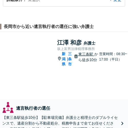
長岡市から近い遺言執行者の選任に強い弁護士
江澤 和彦
弁護士
坂上富男法律税理事務所
新
三
東三条駅
か
営業時間：08:30~
潟
条
|
17:00（平日）
ら徒歩10分
県
市
遺言執行者の選任
【東三条駅徒歩10分】【駐車場完備】弁護士と税理士のダブルライセ
ンスで、遺産分割から不動産処分、税務申告まで全てお任せくださ