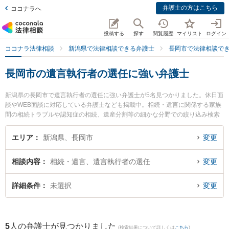
弁護士の方はこちら
ココナラへ
投稿する
探す
閲覧履歴
マイリスト
ログイン
ココナラ法律相談
新潟県で法律相談できる弁護士
長岡市で法律相談で
長岡市の遺言執行者の選任に強い弁護士
新潟県の長岡市で遺言執行者の選任に強い弁護士が5名見つかりました。休日面
談やWEB面談に対応している弁護士なども掲載中。相続・遺言に関係する家族
間の相続トラブルや認知症の相続、遺産分割等の細かな分野での絞り込み検索
もでき便利です。特に黒田特許法律事務所の黒田 隆史弁護士やむらやま法律事
務所の村山 夏希弁護士、弁護士法人一新総合法律事務所 長岡事務所の山田 真
エリア
新潟県、長岡市
変更
也弁護士のプロフィール情報や弁護士費用、強みなどが注目されています。
『長岡市で土日や夜間に発生した遺言執行者の選任のトラブルを今すぐに弁護
相談内容
相続・遺言、遺言執行者の選任
変更
士に相談したい』『遺言執行者の選任のトラブル解決の実績豊富な近くの弁護
士を検索したい』『初回相談無料で遺言執行者の選任を法律相談できる長岡市
内の弁護士に相談予約したい』などでお困りの相談者さんにおすすめです。
詳細条件
未選択
変更
5
人の弁護士が見つかりました
(検索結果について詳しくは
こちら
)