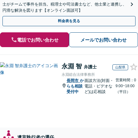
士がチームで事件を担当。税理士や司法書士など、他士業と連携し、
円滑な解決を図ります【オンライン面談可】
料金表を見る
電話でお問い合わせ
メールでお問い合わせ
永淵 智
弁護士
山梨県
永淵総合法律事務所
営業時間：0
長岡市
か
面談方法(対面・
らも相談
電話・ビデオな
9:00~18:00
受付中
ど)は応相談
（平日）
遺言執行者の選任