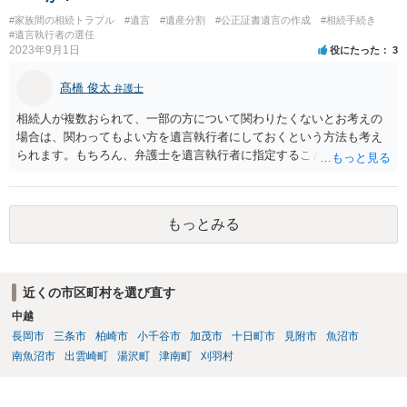
#家族間の相続トラブル
#遺言
#遺産分割
#公正証書遺言の作成
#相続手続き
#遺言執行者の選任
2023年9月1日
役にたった
3
髙橋 俊太
弁護士
相続人が複数おられて、一部の方について関わりたくないとお考えの
場合は、関わってもよい方を遺言執行者にしておくという方法も考え
られます。もちろん、弁護士を遺言執行者に指定することもできます
が、（関わってもよい）相続人を遺言執行者に指定しておいて、その
方に再委任の権限を付与しておくという方法もあります。 一度、弁護
士に直接ご相談されることをお勧めいたします。
もっとみる
近くの市区町村を選び直す
中越
長岡市
三条市
柏崎市
小千谷市
加茂市
十日町市
見附市
魚沼市
南魚沼市
出雲崎町
湯沢町
津南町
刈羽村