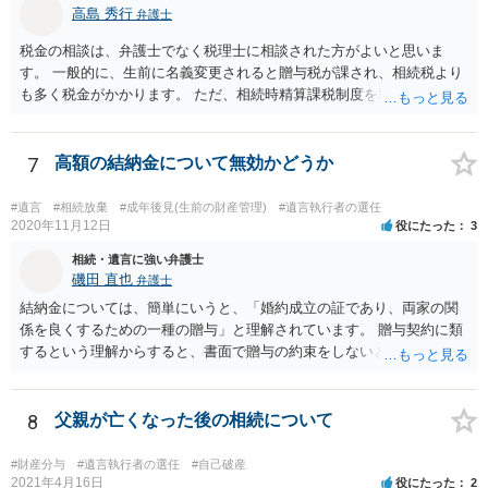
高島 秀行
弁護士
税金の相談は、弁護士でなく税理士に相談された方がよいと思いま
す。 一般的に、生前に名義変更されると贈与税が課され、相続税より
も多く税金がかかります。 ただ、相続時精算課税制度を取れば、実質
的に相続税と同等の税金で済む可能性があります。 実際に税理士にど
ういう場合にどれくらい税金がかかるか計算してもらって どういう方
針を取るか決められたらよいと思います。
7
高額の結納金について無効かどうか
#遺言
#相続放棄
#成年後見(生前の財産管理)
#遺言執行者の選任
2020年11月12日
役にたった
3
相続・遺言に強い弁護士
磯田 直也
弁護士
結納金については、簡単にいうと、「婚約成立の証であり、両家の関
係を良くするための一種の贈与」と理解されています。 贈与契約に類
するという理解からすると、書面で贈与の約束をしないと相手方は支
払いを請求できません。 反面、実際に支払ったあとから返金を求める
ことは困難です。 くれぐれも今後お気をつけください。 弁護士に対応
を依頼されるのも悪くはありませんが、感情的な理由が強いと思いま
8
父親が亡くなった後の相続について
すので法的観点から説得を試みても解決は難しいように思います。
#財産分与
#遺言執行者の選任
#自己破産
2021年4月16日
役にたった
2