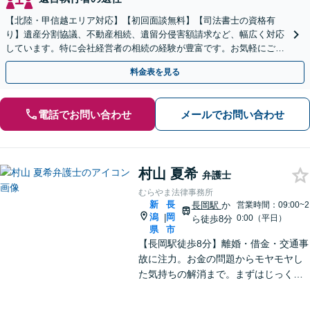
【北陸・甲信越エリア対応】【初回面談無料】【司法書士の資格有
り】遺産分割協議、不動産相続、遺留分侵害額請求など、幅広く対応
しています。特に会社経営者の相続の経験が豊富です。お気軽にご相
談ください。【休日・夜間面談可】【オンライン面談可】
料金表を見る
電話でお問い合わせ
メールでお問い合わせ
村山 夏希
弁護士
むらやま法律事務所
新
長
長岡駅
か
営業時間：09:00~2
潟
岡
|
0:00（平日）
ら徒歩8分
県
市
【長岡駅徒歩8分】離婚・借金・交通事
故に注力。お金の問題からモヤモヤし
た気持ちの解消まで。まずはじっくり
お話を伺い、気持ちに寄り添いながら
解決をサポートします。【話しやすさ