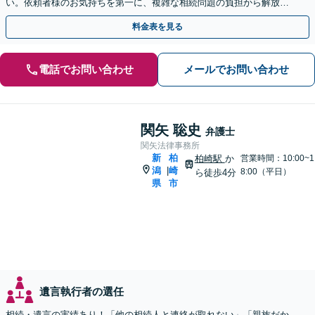
い。依頼者様のお気持ちを第一に、複雑な相続問題の負担から解放さ
れ、心からの笑顔を取り戻せるよう尽力します。
料金表を見る
電話でお問い合わせ
メールでお問い合わせ
関矢 聡史
弁護士
関矢法律事務所
新
柏
柏崎駅
か
営業時間：10:00~1
潟
崎
|
8:00（平日）
ら徒歩4分
県
市
遺言執行者の選任
相続・遺言の実績あり！「他の相続人と連絡が取れない」「親族だか