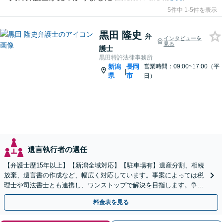
5件中 1-5件を表示
黒田 隆史
弁
インタビューを
見る
護士
黒田特許法律事務所
新潟
長岡
営業時間：09:00~17:00（平
|
県
市
日）
遺言執行者の選任
【弁護士歴15年以上】【新潟全域対応】【駐車場有】遺産分割、相続
放棄、遺言書の作成など、幅広く対応しています。事案によっては税
理士や司法書士とも連携し、ワンストップで解決を目指します。争い
を防ぐためにもぜひご相談ください。【分割払い可】
料金表を見る