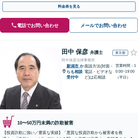
決に導いた実績あり。まずはお気軽にご相談ください
料金表を見る
電話でお問い合わせ
メールでお問い合わせ
田中 保彦
弁護士
東京都
田中保彦法律事務所
営業時間：1
新潟市
か
面談方法(対面・
らも相談
電話・ビデオな
0:00~19:00
受付中
ど)は応相談
（平日）
10〜50万円未満の詐欺被害
【投資詐欺に強い／豊富な実績】「悪質な投資詐欺から被害者を救