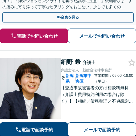
済！」「海外ショッピングサイトを騙った詐欺に注意！」依頼者さま
の痛みに寄り添って丁寧なヒアリングをおこない、少しでも多くの返
金が得られるよう尽力します！
料金表を見る
電話でお問い合わせ
メールでお問い合わせ
細野 希
弁護士
弁護士法人一新総合法律事務所
新潟
新潟市中
営業時間：09:00~18:00
|
県
央区
（平日）
【交通事故被害者の方は相談料無料
（弁護士費用特約利用の場合は除
く）】【相続／債務整理／不貞慰謝料
請求／労災は初回相談無料！】【労
働・雇用／労働災害は事故直後からサ
ポート！】あなたのお話を丁寧に聞
き、気持ちに寄り添いながら法的サポ
電話で面談予約
メールで面談予約
ートをいたします。