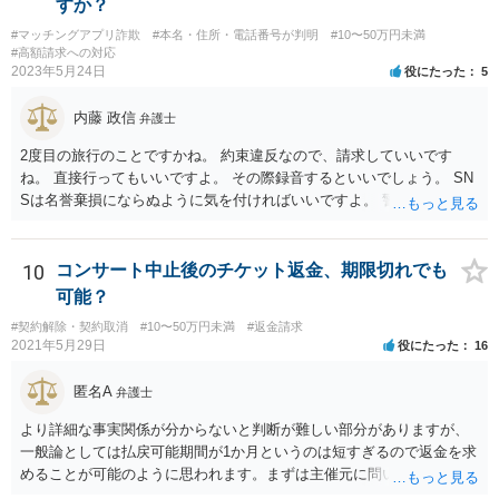
すか？
#マッチングアプリ詐欺
#本名・住所・電話番号が判明
#10〜50万円未満
#高額請求への対応
2023年5月24日
役にたった
5
内藤 政信
弁護士
2度目の旅行のことですかね。 約束違反なので、請求していいです
ね。 直接行ってもいいですよ。 その際録音するといいでしょう。 SN
Sは名誉棄損にならぬように気を付ければいいですよ。 警察に行って
も民事と言われるだけでしょう。
10
コンサート中止後のチケット返金、期限切れでも
可能？
#契約解除・契約取消
#10〜50万円未満
#返金請求
2021年5月29日
役にたった
16
匿名A
弁護士
より詳細な事実関係が分からないと判断が難しい部分がありますが、
一般論としては払戻可能期間が1か月というのは短すぎるので返金を求
めることが可能のように思われます。まずは主催元に問い合わせてみ
るとよいのではないかと存じます。話し合いで解決できない場合、弁