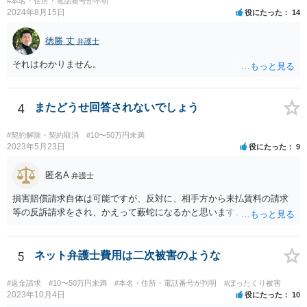
#本名・住所・電話番号が不明
2024年8月15日
役にたった
14
徳勝 丈
弁護士
それはわかりません。
4
またどうせ回答されないでしょう
#契約解除・契約取消
#10〜50万円未満
2023年5月23日
役にたった
9
匿名A
弁護士
損害賠償請求自体は可能ですが、反対に、相手方から未払賃料の請求
等の反訴請求をされ、かえって薮蛇になるかと思います。
5
ネット弁護士費用は二次被害のような
#返金請求
#10〜50万円未満
#本名・住所・電話番号が判明
#ぼったくり被害
2023年10月4日
役にたった
10