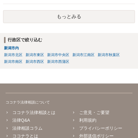
護士を立てると明らかに費用倒れですので、ご自身でチケットサイト
運営会社等に代金返還請求訴訟等を提起することが考えられるかと存
もっとみる
じます。
行政区で絞り込む
新潟市内
新潟市北区
新潟市東区
新潟市中央区
新潟市江南区
新潟市秋葉区
新潟市南区
新潟市西区
新潟市西蒲区
ココナラ法律相談について
ココナラ法律相談とは
ご意見・ご要望
法律Q&A
利用規約
法律相談コラム
プライバシーポリシー
ココナラとは
外部送信ポリシー