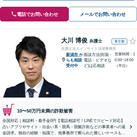
電話でお問い合わせ
メールでお問い合わせ
大川 博俊
弁護士
東京都
弁護士法人インサイト法律事務所
営業時間：1
新潟市
か
面談方法(対面・
らも相談
電話・ビデオな
0:00~18:00
受付中
ど)は応相談
（平日）
10〜50万円未満の詐欺被害
全国対応｜相談料・着手金0円【電話相談可！LINEでスピード対応】
占いアプリやサイト・出会い系・競馬・競艇詐欺などの事業者への返
金請求。独自の経験・知識で、他事務所で断られた難しいケースも解