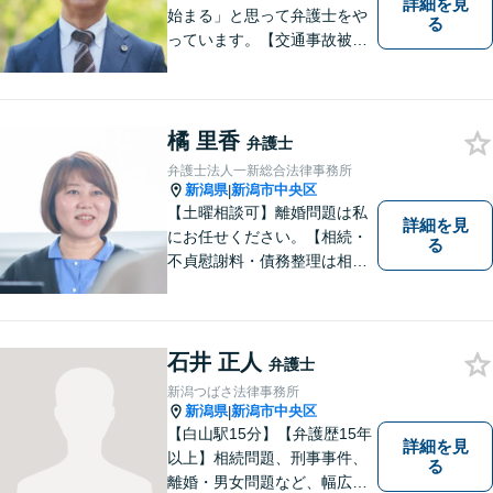
詳細を見
始まる」と思って弁護士をや
る
っています。【交通事故被害
者の方は相談料無料（弁護士
費用特約利用の場合は除
く）】【相続・債務整理・労
災・不貞慰謝料は相談料初回
橘 里香
弁護士
無料】【顧問先企業300社以
弁護士法人一新総合法律事務所
上】
新潟県
新潟市中央区
|
【土曜相談可】離婚問題は私
詳細を見
にお任せください。【相続・
る
不貞慰謝料・債務整理は相談
料初回無料】【交通事故被害
者の方は相談料無料（弁護士
費用特約利用の場合は除
く）】
石井 正人
弁護士
新潟つばさ法律事務所
新潟県
新潟市中央区
|
【白山駅15分】【弁護歴15年
詳細を見
以上】相続問題、刑事事件、
る
離婚・男女問題など、幅広い