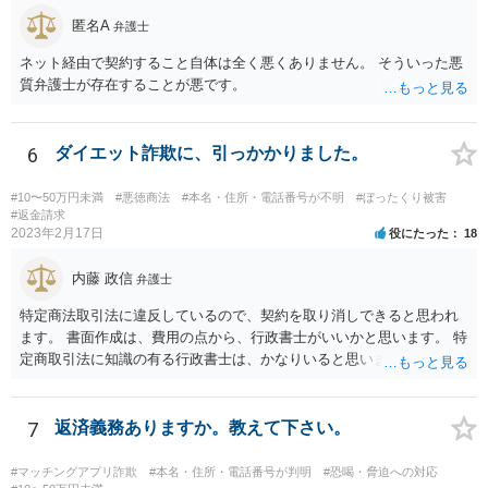
匿名A
弁護士
ネット経由で契約すること自体は全く悪くありません。 そういった悪
質弁護士が存在することが悪です。
6
ダイエット詐欺に、引っかかりました。
#10〜50万円未満
#悪徳商法
#本名・住所・電話番号が不明
#ぼったくり被害
#返金請求
2023年2月17日
役にたった
18
内藤 政信
弁護士
特定商法取引法に違反しているので、契約を取り消しできると思われ
ます。 書面作成は、費用の点から、行政書士がいいかと思います。 特
定商取引法に知識の有る行政書士は、かなりいると思います。 問い合
わせされるといいでしょう。 今後の支払いは、不要です。
7
返済義務ありますか。教えて下さい。
#マッチングアプリ詐欺
#本名・住所・電話番号が判明
#恐喝・脅迫への対応