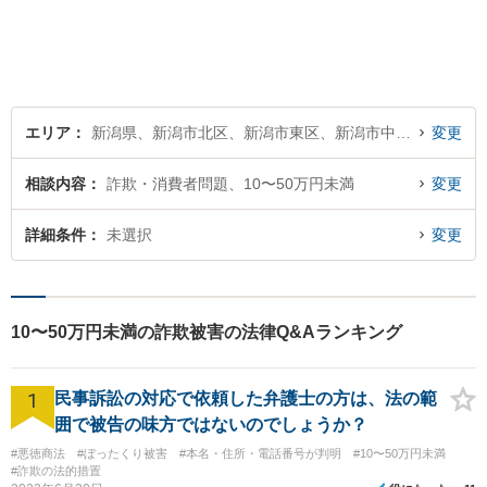
エリア
新潟県、新潟市北区、新潟市東区、新潟市中央区、新潟市江南区、新潟市秋葉区、新潟市南区、新潟市西区、新潟市西蒲区
変更
相談内容
詐欺・消費者問題、10〜50万円未満
変更
詳細条件
未選択
変更
10〜50万円未満の詐欺被害の法律Q&Aランキング
1
民事訴訟の対応で依頼した弁護士の方は、法の範
囲で被告の味方ではないのでしょうか？
#悪徳商法
#ぼったくり被害
#本名・住所・電話番号が判明
#10〜50万円未満
#詐欺の法的措置