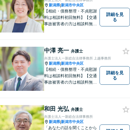
弁護士法人一新総合法律事務所
新潟県
新潟市中央区
|
【相続・債務整理・不貞慰謝
詳細を見
料は相談料初回無料】【交通
る
事故被害者の方は相談料無料
（弁護士費用特約利用の場合
は除く）】【土曜相談可】
「しんなら強い」弁護士にな
るため日々研鑽を積んでいま
中澤 亮一
弁護士
す
弁護士法人一新総合法律事務所 上越事務所
新潟県
新潟市中央区
|
【相続・債務整理・不貞慰謝
詳細を見
料は相談料初回無料】【交通
る
事故被害者の方は相談料無料
（弁護士費用特約利用の場合
は除く）】気軽に相談してい
ただける弁護士になりたいと
思っています。
和田 光弘
弁護士
弁護士法人一新総合法律事務所
新潟県
新潟市中央区
|
「あなたの話を聞くことから