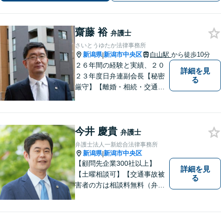
齋藤 裕
弁護士
さいとうゆたか法律事務所
新潟県
新潟市中央区
白山駅
から徒歩10分
|
２６年間の経験と実績、２０
詳細を見
２３年度日弁連副会長【秘密
る
厳守】【離婚・相続・交通事
故・労働事件は初回相談無
料】【土日相談可能】
今井 慶貴
弁護士
弁護士法人一新総合法律事務所
新潟県
新潟市中央区
|
【顧問先企業300社以上】
詳細を見
【土曜相談可】【交通事故被
る
害者の方は相談料無料（弁護
士費用特約利用の場合は除
く）】【相続・債務整理・労
災・不貞慰謝料は相談料初回