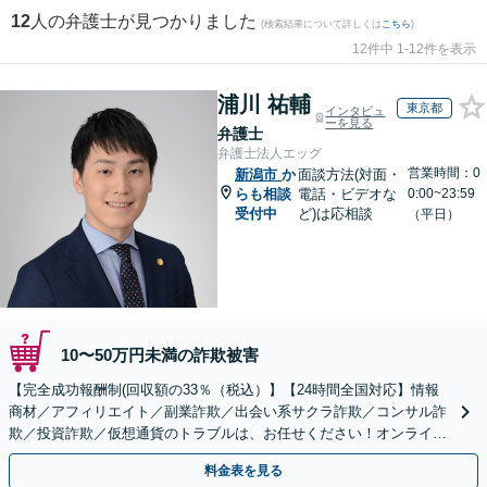
12
人の弁護士が見つかりました
(検索結果について詳しくは
こちら
)
12件中 1-12件を表示
浦川 祐輔
東京都
インタビュ
ーを見る
弁護士
弁護士法人エッグ
営業時間：0
新潟市
か
面談方法(対面・
らも相談
電話・ビデオな
0:00~23:59
受付中
ど)は応相談
（平日）
10〜50万円未満の詐欺被害
【完全成功報酬制(回収額の33％（税込）】【24時間全国対応】情報
商材／アフィリエイト／副業詐欺／出会い系サクラ詐欺／コンサル詐
欺／投資詐欺／仮想通貨のトラブルは、お任せください！オンライン
のみで解決も可能！
料金表を見る