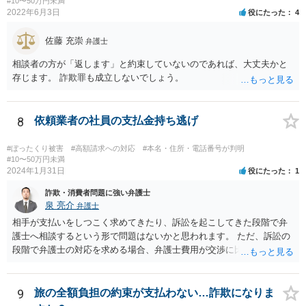
#10〜50万円未満
2022年6月3日
役にたった
4
佐藤 充崇
弁護士
相談者の方が「返します」と約束していないのであれば、大丈夫かと
存じます。 詐欺罪も成立しないでしょう。
8
依頼業者の社員の支払金持ち逃げ
#ぼったくり被害
#高額請求への対応
#本名・住所・電話番号が判明
#10〜50万円未満
2024年1月31日
役にたった
1
詐欺・消費者問題に強い弁護士
泉 亮介
弁護士
相手が支払いをしつこく求めてきたり、訴訟を起こしてきた段階で弁
護士へ相談するという形で問題はないかと思われます。 ただ、訴訟の
段階で弁護士の対応を求める場合、弁護士費用が交渉に比べて高くな
りやすい為、相手の対応を見ながらどのタイミングで弁護士を入れる
のかを考えておく必要があるでしょう。
9
旅の全額負担の約束が支払わない…詐欺になりま