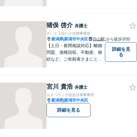
分野で実績多数！メリット・
デメリットをしっかりご説明
し、納得していただける解決
を目指します。まずはお気軽
猪俣 啓介
弁護士
にご相談を！【著書多数！】
さいとうゆたか法律事務所
新潟県
新潟市中央区
白山駅
から徒歩10分
|
【土日・夜間相談対応】離婚
詳細を見
問題、債権回収、不動産、相
る
続など。ご依頼者さまにとっ
てのベストは何かを常に考え
て全力でサポートいたしま
す。難しい専門用語は使わ
宮川 貴浩
ず、わかりやすくご説明しま
弁護士
す。お気軽にご相談ください
エスペランサ総合法律事務所
【子連れ相談可】
新潟県
新潟市中央区
|
詳細を見る