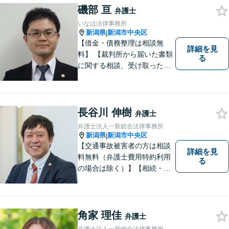
無料】
磯部 亘
弁護士
いなほ法律事務所
新潟県
新潟市中央区
|
【借金・債務整理は相談無
詳細を見
料】 【裁判所から届いた書類
る
に関する相談、受け取った督
促書・請求書・内容証明郵便
に関する相談は初回無料】
【提携駐車場有】 スピーディ
ーな対応を心がけておりま
長谷川 伸樹
弁護士
す。相談先をお探しの方もお
弁護士法人一新総合法律事務所
気軽にご相談ください。
新潟県
新潟市中央区
|
【交通事故被害者の方は相談
詳細を見
料無料（弁護士費用特約利用
る
の場合は除く）】【相続・債
務整理・労災・不貞慰謝料は
相談料初回無料】【土曜相談
可】あなたのパートナーとし
てお力になります
角家 理佳
弁護士