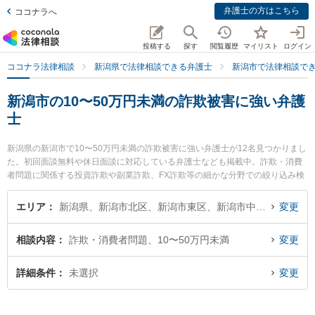
弁護士の方はこちら
ココナラへ
投稿する
探す
閲覧履歴
マイリスト
ログイン
ココナラ法律相談
新潟県で法律相談できる弁護士
新潟市で法律相談で
新潟市の10〜50万円未満の詐欺被害に強い弁護
士
新潟県の新潟市で10〜50万円未満の詐欺被害に強い弁護士が12名見つかりまし
た。初回面談無料や休日面談に対応している弁護士なども掲載中。詐欺・消費
者問題に関係する投資詐欺や副業詐欺、FX詐欺等の細かな分野での絞り込み検
索もでき便利です。特に弁護士法人一新総合法律事務所の細野 希弁護士やさい
とうゆたか法律事務所の齋藤 裕弁護士、弁護士法人一新総合法律事務所の今井
エリア
新潟県、新潟市北区、新潟市東区、新潟市中央区、新潟市江南区、新潟市秋葉区、新潟市南区、新潟市西区、新潟市西蒲区
変更
慶貴弁護士のプロフィール情報や弁護士費用、強みなどが注目されています。
『新潟市で土日や夜間に発生した10〜50万円未満の詐欺被害のトラブルを今す
相談内容
詐欺・消費者問題、10〜50万円未満
変更
ぐに弁護士に相談したい』『10〜50万円未満の詐欺被害のトラブル解決の実績
豊富な近くの弁護士を検索したい』『初回相談無料で10〜50万円未満の詐欺被
害を法律相談できる新潟市内の弁護士に相談予約したい』などでお困りの相談
詳細条件
未選択
変更
者さんにおすすめです。