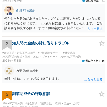
2022年6月20日
役にたった
11
倉田 勲
弁護士
何かしら対処法がありましたら、どうかご助言いただけましたら大変
にありがたく存じます。 →大変な目に遭われお察しいたします。 ご相
談内容を拝見する限り、すでに和解案提示の段階に進んでいるとなる
と書面や証拠提出もそれなりにされているものと思います。回答する
にあたってはそれらの書面や証拠を拝見しないと適切な回答は難しい
ですので、書面などをもってお近くの法律事務所でセカンドオピニオ
2
知人間の金銭の貸し借りトラブル
ンを受けることをお勧めします。
#音信不通・行方不明の相手
#少額訴訟サポート
#返金請求
#少額訴訟の相談・依頼
#個人・プライベート
#10〜50万円未満
2023年4月8日
役にたった
16
内藤 政信
弁護士
無理ですね。 これで相談は終了します。
3
副業助成金の詐欺相談
#10〜50万円未満
#返金請求
#副業詐欺
#恐喝・脅迫への対応