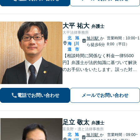
大平 祐大
弁護士
大平法律事務所
北
旭
旭川駅
か
営業時間：10:00~1
海
川
|
8:00（平日）
ら徒歩6分
道
市
【相談時間に関係なく料金一律5500
円】弁護士が法的知識に基づいて解決
のお手伝いをいたします。誤った対応
をしてしまう前にご相談ください。離
婚・財産分与・ＤＶモラハラ・債務整
理・民事・刑事事件など幅広い対応が
電話でお問い合わせ
メールでお問い合わせ
可能です。
足立 敬太
弁護士
富良野・凛と法律事務所
北
旭
旭川駅
か
営業時間：09:00~