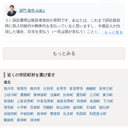
濵門 俊也
弁護士
１）訴訟費用は敗訴者負担が原則です。あなたは、これまで訴訟提起
時に収入印紙代や郵券代を支払っていると思いますし、今後証人が出
頭した場合、日当を支払う（一旦は国が支払う）こともあり得ます。
２）答弁書の体は一応なしています。本格的な主張は第２回口頭弁論
期日以降になるのでしょう。 ３）第１回口頭弁論期日は、答弁書を提
出していれば擬制陳述が認められます。ご指摘のとおり、第２回以降
もっとみる
を想定しています。ご存じかと思いますが、裁判費用と訴訟費用は異
なります。 ４）あなたの請求内容次第です。費用度外視で代理人弁護
士を付けてきたということは、しっかり対応しないと敗訴するかもと
いう危機感があるのかもしれません。そうしますと、あなたも代理人
近くの市区町村を選び直す
弁護士を付けることを検討すべきかもしれません。 ５）副次的な理由
道北
としてはあり得ないわけではないですが、単純にあなたの請求を認め
ていないのだと思います。
旭川市
留萌市
稚内市
士別市
名寄市
富良野市
南幌町
奈井江町
上砂川町
鷹栖町
東神楽町
当麻町
比布町
愛別町
上川町
東川町
美瑛町
上富良野町
中富良野町
南富良野町
和寒町
剣淵町
下川町
増毛町
小平町
苫前町
羽幌町
初山別村
遠別町
天塩町
猿払村
浜頓別町
中頓別町
枝幸町
豊富町
礼文町
利尻町
利尻富士町
幌延町
新得町
清水町