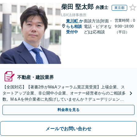
柴田 堅太郎
弁護士
東京都
LBX法律事務所
営業時間：0
東川町
か
面談方法(対面・
らも相談
電話・ビデオな
9:00~18:00
受付中
ど)は応相談
（平日）
不動産・建設業界
【全国対応】【著書2作がM&Aフォーラム賞正賞受賞】上場企業、ス
タートアップ企業、非公開中小企業、オーナー経営者からのご相談多
数。M＆Aを仲介業者に丸投げしていませんか？デューデリジェンス
や契約書作成・交渉はお任せください【初回無料】
料金表を見る
メールでお問い合わせ