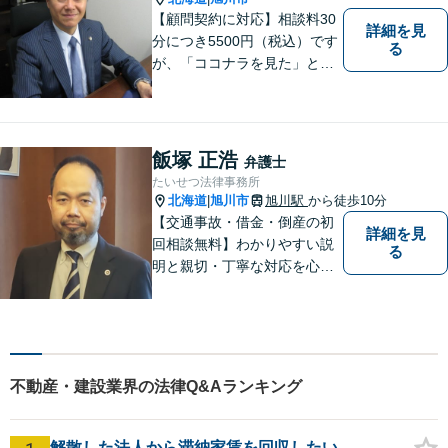
【顧問契約に対応】相談料30
詳細を見
分につき5500円（税込）です
る
が、「ココナラを見た」とお
伝えいただければ初回に限り3
0分まで無料で相談を延長しま
す。
飯塚 正浩
弁護士
たいせつ法律事務所
北海道
旭川市
旭川駅
から徒歩10分
|
【交通事故・借金・倒産の初
詳細を見
回相談無料】わかりやすい説
る
明と親切・丁寧な対応を心が
けています。 旭川市内をはじ
め、道北地域の皆様のご相談
を承ります。個人・法人問わ
ず初めての方でもお気軽にご
相談ください。【弁護士歴２
不動産・建設業界の法律Q&Aランキング
０年】
解散した法人から滞納家賃を回収したい