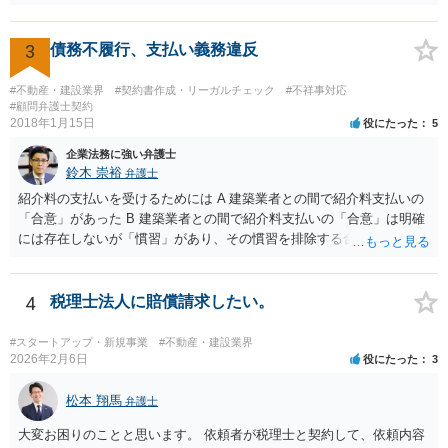
って法律相談を受けないと、的確なアドバイスが困難です。 一般的
には、ご質問のような懸念を払しょくするために、 「甲及び乙は，本
示談書に記載するもののほか，甲と乙の間には何らの債権債務が存し
3
債務不履行、支払い義務違反
ないことを相互に確認する。」 という清算条項を入れることが一般的
です。 以上に加え、「本件については，当事者協議の結果，上記示
#不動産・建設業界
#契約書作成・リーガルチェック
#不祥事対応
談条件のとおり示談が成立したので，今後本件の上記示談内容に関し
#顧問弁護士契約
2018年1月15日
役にたった
5
てはどんな事情が生じても双方共裁判上又は裁判外においても一切異
議，請求の申立をしないことを誓約する。」という条項を入れること
企業法務に強い弁護士
がありますが、この条項は一つのプレッシャーのようなもので、現実
鈴木 崇裕
弁護士
には今後一切裁判を起こす権利を放棄する、という合意はできません
紹介料の支払いを受けるためには A 建築業者との間で紹介料支払いの
し、予測できない後発的損害については示談後であっても請求できる
「合意」があった B 建築業者との間で紹介料支払いの「合意」は明確
ので、上記の清算条項のみの場合がほとんどです。
には存在しないが「慣習」があり、その慣習を排除する合意がない と
いういずれかの状況にあったことを主張立証する必要があります。 も
っとも、裁判所は「慣習」を容易には認めませんから、Aの主張に重き
をおくほうがよろしいと思います。 Aの主張で重要になるのは、例え
4
税理士法人に賠償請求したい。
ば ・相手方建築業者が「当初払う」と言っていた事実、経緯、内容 ・
貴社が相手方建築業者に対して紹介料支払いを求めた事実 、経緯、内
#スタートアップ・新規事業
#不動産・建設業界
容 ・相手方建築業者が過去に紹介料を支払った事実 ・相手方建築業者
2026年2月6日
役にたった
3
が施主に対して紹介料支払いを前提とする言動をしていたかどうか な
どです（これに限られません。）。 弁護士に相談のうえ、詳細な事実
松本 翔馬
弁護士
関係を説明して見通しを立て、相手方建築業者に対する請求を行なっ
大変お困りのことと思います。 依頼者が税理士と契約して、依頼内容
ていくことになると思います。