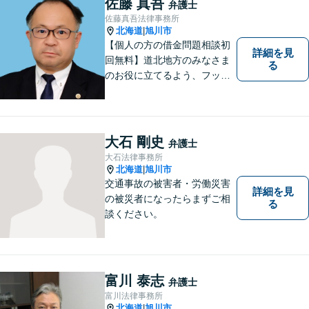
佐藤 真吾
弁護士
指しています。【夜間や休日
佐藤真吾法律事務所
相談も対応可能】【旭川市の
北海道
旭川市
|
総合法律事務所】
【個人の方の借金問題相談初
詳細を見
回無料】道北地方のみなさま
る
のお役に立てるよう、フット
ワークの軽い弁護士としてが
んばってまいります。
大石 剛史
弁護士
大石法律事務所
北海道
旭川市
|
交通事故の被害者・労働災害
詳細を見
の被災者になったらまずご相
る
談ください。
富川 泰志
弁護士
富川法律事務所
北海道
旭川市
|