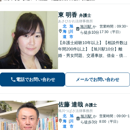
東 明香
弁護士
あさひかわ法律事務所
北
旭
旭川駅
か
営業時間：09:30~
海
川
|
17:30（平日）
ら徒歩10分
道
市
【弁護士経験10年以上】【相談件数は
年間200件以上】【旭川駅10分】離
婚・男女問題、交通事故、借金・債務
整理など幅広く対応します。大切にし
ていることは相談者の方のお話をじっ
くりお伺いすること。お気軽にご相談
電話でお問い合わせ
メールでお問い合わせ
ください【初回40分無料相談】
佐藤 達哉
弁護士
旭川つばさ法律事務所
北
旭
旭川駅
か
営業時間：09:00~1
海
川
|
8:00（平日）
ら徒歩3分
道
市