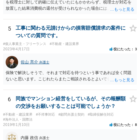
を税理士に対して的確に伝えていたにもかかわらず、税理士が対応を
放置した結果消費税の還付が受けられなかった場合には、賠償請求で
きる余地があります。 本件では、 ①過誤があった業務が契約範囲内で
あるか否かという問題 ②税理士本人が税務業務をしていなかったとい
う税理士職務の妥当性の問題 ③クライアントが誤って簡易課税届出書
5
工事に関わる元請けからの損害賠償請求の案件に
を提出していたところ、税理士が課税方式の確認をしなかった問題 と
ついての質問です。
いう課題があります。 ①については、 税理士が責任を持つのは契約に
#個人事業主・フリーランス
#不動産・建設業界
明記された委任事務に限定されるのが原則です。 サービスとして委任
2023年4月17日
役にたった
3
事務外の税務相談に応じた結果、その責任を負う場合もゼロではあり
ませんが、責任追及するハードルはかなり上がります。 ②について
佐山 亮介
弁護士
は、 実際上、税理士事務所では事務員が顧客対応することが多いと聞
きます。 そのため、メールに税理士が参加していないことや直接面談
保険で解決しそうで、それまで対応を待つという事であれば全く問題
していないことをもって賠償請求の理由とすることは現実問題として
ないと思います。こじれたらまたご相談されるとよいでしょう。
は難しい可能性があります。 ③については、 税理士が、契約上の委任
事務外の税務相談をサービスで実施していた場合は、税理士側から積
極的に課税方式を確認しなければならないという程度の注意義務は認
6
同族でマンション経営をしているが、その報酬額
められにくいのではないかと思います。 もっとも、顧問契約締結当初
の交渉をお願いすることは可能でしょうか？
から本件法人設立の相談についても依頼しており委任事務に含まれて
いたと主張できる事情がある場合には、上記より幾分有利に進められ
#不動産・建設業界
#不祥事対応
#顧問弁護士契約
#取締役解任対応
#海外法人・国際法
るかと思います。 より詳細な検討は、個別に法律事務所に問い合わせ
2019年1月10日
役にたった
8
て法律相談されるとよいでしょう。
内藤 政信
弁護士