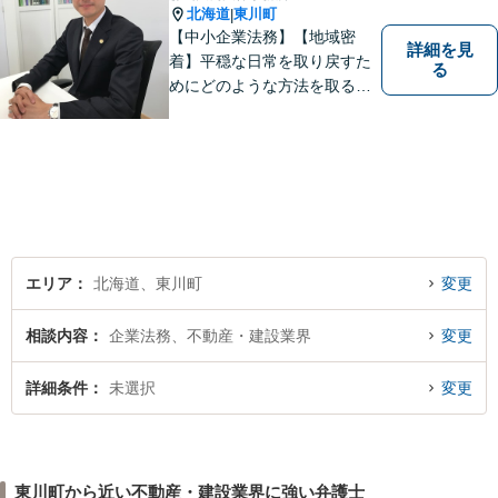
北海道
東川町
|
【中小企業法務】【地域密
詳細を見
着】平穏な日常を取り戻すた
る
めにどのような方法を取るの
が最善かを真剣に考え、解決
方法をご提案いたします。中
小企業を経営される方の支援
に力を入れています。ぜひご
相談ください。
エリア
北海道、東川町
変更
相談内容
企業法務、不動産・建設業界
変更
詳細条件
未選択
変更
東川町から近い不動産・建設業界に強い弁護士