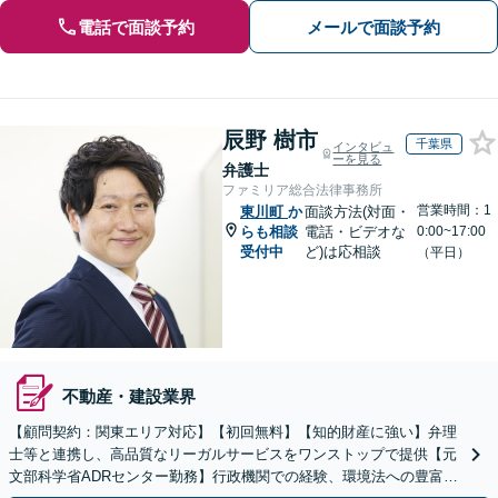
電話で面談予約
メールで面談予約
辰野 樹市
千葉県
インタビュ
ーを見る
弁護士
ファミリア総合法律事務所
営業時間：1
東川町
か
面談方法(対面・
らも相談
電話・ビデオな
0:00~17:00
受付中
ど)は応相談
（平日）
不動産・建設業界
【顧問契約：関東エリア対応】【初回無料】【知的財産に強い】弁理
士等と連携し、高品質なリーガルサービスをワンストップで提供【元
文部科学省ADRセンター勤務】行政機関での経験、環境法への豊富な