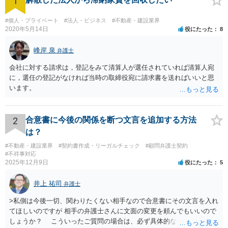
1
#個人・プライベート
#法人・ビジネス
#不動産・建設業界
2020年5月14日
役にたった
8
峰岸 泉
弁護士
会社に対する請求は，登記をみて清算人が選任されていれば清算人宛
に，選任の登記がなければ当時の取締役宛に請求書を送ればいいと思
います。
2
合意書に今後の関係を断つ文言を追加する方法
は？
#不動産・建設業界
#契約書作成・リーガルチェック
#顧問弁護士契約
#不祥事対応
2025年12月9日
役にたった
5
井上 祐司
弁護士
>私側は今後一切、関わりたくない相手なので合意書にその文言を入れ
てほしいのですが 相手の弁護士さんに文面の変更を頼んでもいいので
しょうか？ こういったご質問の場合は、必ず具体的な合意書案をも