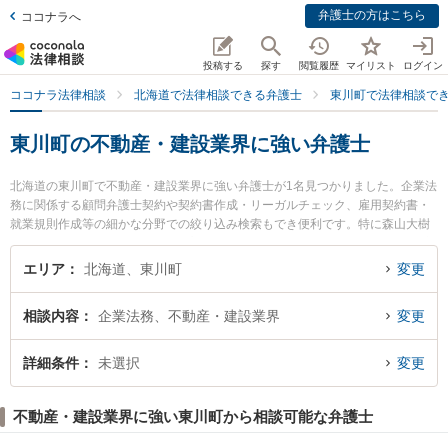
弁護士の方はこちら
ココナラへ
投稿する
探す
閲覧履歴
マイリスト
ログイン
ココナラ法律相談
北海道で法律相談できる弁護士
東川町で法律相談で
東川町の不動産・建設業界に強い弁護士
北海道の東川町で不動産・建設業界に強い弁護士が1名見つかりました。企業法
務に関係する顧問弁護士契約や契約書作成・リーガルチェック、雇用契約書・
就業規則作成等の細かな分野での絞り込み検索もでき便利です。特に森山大樹
法律事務所の森山 大樹弁護士のプロフィール情報や弁護士費用、強みなどが注
目されています。『東川町で土日や夜間に発生した不動産・建設業界のトラブ
エリア
北海道、東川町
変更
ルを今すぐに弁護士に相談したい』『不動産・建設業界のトラブル解決の実績
豊富な近くの弁護士を検索したい』『初回相談無料で不動産・建設業界を法律
相談内容
企業法務、不動産・建設業界
変更
相談できる東川町内の弁護士に相談予約したい』などでお困りの相談者さんに
おすすめです。
詳細条件
未選択
変更
不動産・建設業界に強い東川町から相談可能な弁護士