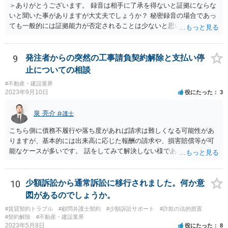
＞ありがとうございます。 録音は相手に了承を得ないと証拠にならな
いと聞いた事がありますが大丈夫でしょうか？ 秘密録音の場合であっ
ても一般的には証拠能力が否定されることは少ないと思いますが、も
う一方の話者から人格権侵害に基づいて損害賠償請求を受けるリスク
がないとは言い切れません。 秘密録音をなさる場合にはこのようなリ
スクも踏まえご自身の責任でご対応ください。
9
発注者からの突然の工事請負契約解除と支払い停
止についての相談
#不動産・建設業界
2023年9月10日
役にたった
3
泉 亮介
弁護士
こちら側に債務不履行や落ち度があれば請求は難しくなる可能性があ
りますが、基本的には出来高に応じた報酬の請求や、損害賠償等が可
能なケースが多いです。 話をしてみて解決しない様であれば弁護士を
入れて訴訟を見据えて請求をしていく必要があるでしょう。
10
少額訴訟から通常訴訟に移行されました。何か意
図があるのでしょうか。
#賃貸契約トラブル
#顧問弁護士契約
#少額訴訟サポート
#詐欺の法的措置
#契約解除
#不動産・建設業界
2023年5月8日
役にたった
8