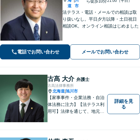
海
川
|
21:00（平日）
ら徒歩10分
道
市
法テラス・電話・メールでの相談は取
り扱いなし。平日夕方以降・土日祝日
相談OK。オンライン相談はじめました
電話でお問い合わせ
メールでお問い合わせ
古髙 大介
弁護士
古高法律事務所
北海道
旭川市
|
【家事事件・企業法務・自治
詳細を見
体法務に注力】【法テラス利
る
用可】法律を通じて、地元の
皆さまを全力でサポートいた
します！どんなに小さなお悩
みでも気軽にご相談いただけ
る「信頼できる弁護士」を目