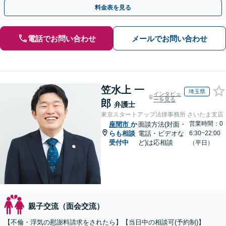
料金表を見る
電話でお問い合わせ
メールでお問い合わせ
笠水上 一
埼玉県
インタビュ
ーを見る
郎
弁護士
東京スタートアップ法律事務所 さいたま支店
営業時間：0
座間市
か
面談方法(対面・
らも相談
電話・ビデオな
6:30~22:00
受付中
ど)は応相談
（平日）
親子交流（面会交流）
【不倫・浮気の慰謝料請求をされたら】【当日中の相談可(予約制)】