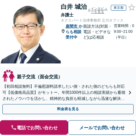
白井 城治
東京都
インタビュ
ーを見る
弁護士
ネクスパート法律事務所 立川オフィス
営業時間：0
座間市
か
面談方法(対面・
らも相談
電話・ビデオな
9:00~21:00
受付中
ど)は応相談
（平日）
親子交流（面会交流）
【初回相談無料】不倫慰謝料請求したい側・された側のどちらも対応
可【低価格高品質】がモットー。年間1000件以上の相談実績から蓄積
されたノウハウを活かし、精神的な負担も軽減しながら迅速な解決を
目指します。【休日・夜間相談あり】【ビデオ面談可】
料金表を見る
電話でお問い合わせ
メールでお問い合わせ