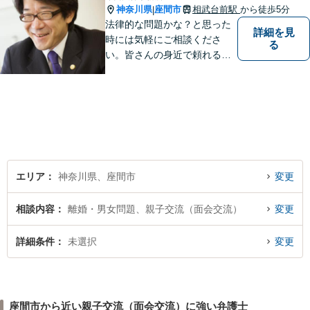
神奈川県
座間市
相武台前駅
から徒歩5分
|
法律的な問題かな？と思った
詳細を見
時には気軽にご相談くださ
る
い。皆さんの身近で頼れる弁
護士を目指しています。
エリア
神奈川県、座間市
変更
相談内容
離婚・男女問題、親子交流（面会交流）
変更
詳細条件
未選択
変更
座間市から近い親子交流（面会交流）に強い弁護士