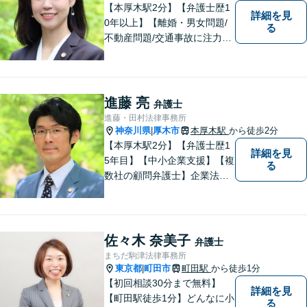
【本厚木駅2分】【弁護士歴1
詳細を見
0年以上】【離婚・男女問題/
る
不動産問題/交通事故に注力】
わかりやすい説明と迅速・誠
実対応を心がけています。最
善の解決策をご提供できるよ
う、全力でサポートします。
進藤 亮
弁護士
進藤・田村法律事務所
神奈川県
厚木市
本厚木駅
から徒歩2分
|
【本厚木駅2分】【弁護士歴1
詳細を見
5年目】【中小企業支援】【複
る
数社の顧問弁護士】企業法
務…会社法｜契約法務｜企業
間紛争｜会社訴訟｜労務紛争
｜債権回収｜法人破産 || 一
般民事…交通事故｜労働｜不
佐々木 奈美子
弁護士
動産｜相続｜借金問題
まちだ駒津法律事務所
東京都
町田市
町田駅
から徒歩1分
|
【初回相談30分まで無料】
詳細を見
【町田駅徒歩1分】どんなに小
る