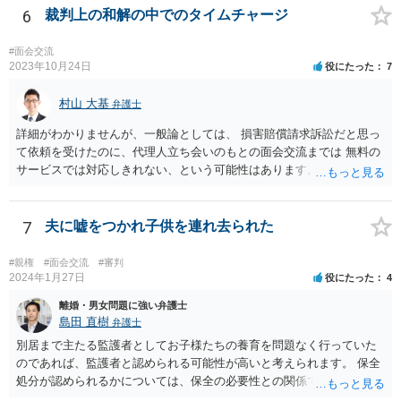
6
裁判上の和解の中でのタイムチャージ
ネガティブな評価を付けられるので、家庭復帰の可能性をどんどん狭
めることになってしまいます。
#面会交流
2023年10月24日
役にたった
7
村山 大基
弁護士
詳細がわかりませんが、一般論としては、 損害賠償請求訴訟だと思っ
て依頼を受けたのに、代理人立ち会いのもとの面会交流までは 無料の
サービスでは対応しきれない、という可能性はあります。 また、原案
に面会交流の条項を入れたから、無料で面会交流立ち会いまでせよ、
というのは 代理人の同意がない以上、難しいかもしれません。 以上は
あくまでネットで断片的に事情をお聞きした限りの意見ですので、詳
7
夫に嘘をつかれ子供を連れ去られた
細な事情がわからないため、 可能であれば今までの訴訟提起を持っ
て、弁護士に面談相談に行くのが一番だと思います。
#親権
#面会交流
#審判
2024年1月27日
役にたった
4
離婚・男女問題に強い弁護士
島田 直樹
弁護士
別居まで主たる監護者としてお子様たちの養育を問題なく行っていた
のであれば、監護者と認められる可能性が高いと考えられます。 保全
処分が認められるかについては、保全の必要性との関係でなんともい
えませんが、その場合、審判を早めにしてくれることが多いと思いま