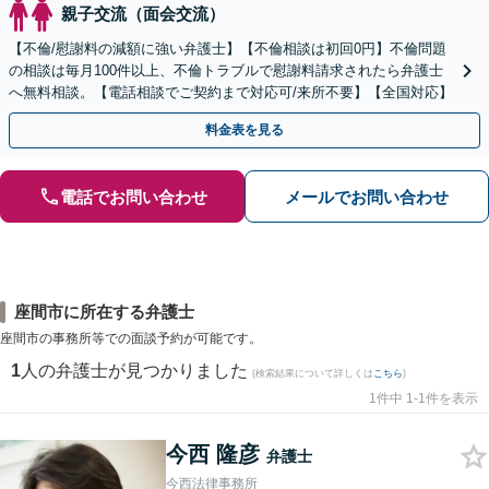
親子交流（面会交流）
【不倫/慰謝料の減額に強い弁護士】【不倫相談は初回0円】不倫問題
の相談は毎月100件以上、不倫トラブルで慰謝料請求されたら弁護士
へ無料相談。【電話相談でご契約まで対応可/来所不要】【全国対応】
料金表を見る
電話でお問い合わせ
メールでお問い合わせ
座間市に所在する弁護士
座間市の事務所等での面談予約が可能です。
1
人の弁護士が見つかりました
(検索結果について詳しくは
こちら
)
1件中 1-1件を表示
今西 隆彦
弁護士
今西法律事務所