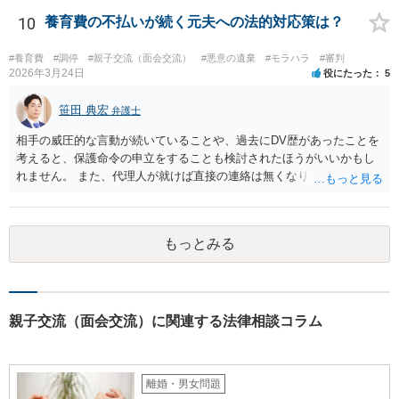
10
養育費の不払いが続く元夫への法的対応策は？
#養育費
#調停
#親子交流（面会交流）
#悪意の遺棄
#モラハラ
#審判
2026年3月24日
役にたった
5
笹田 典宏
弁護士
相手の威圧的な言動が続いていることや、過去にDV歴があったことを
考えると、保護命令の申立をすることも検討されたほうがいいかもし
れません。 また、代理人が就けば直接の連絡は無くなりますので、ご
相談者の方も代理人を立てるのも一手です。 面会交流含め、元夫との
やりとりが相当ご心労になっていると見受けられますので、一度弁護
士や行政の相談窓口にご相談されることをお勧め致します。
もっとみる
親子交流（面会交流）に関連する法律相談コラム
離婚・男女問題