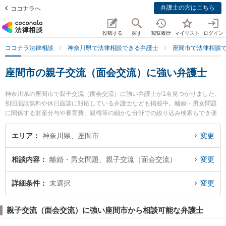
弁護士の方はこちら
ココナラへ
投稿する
探す
閲覧履歴
マイリスト
ログイン
ココナラ法律相談
神奈川県で法律相談できる弁護士
座間市で法律相談
座間市の親子交流（面会交流）に強い弁護士
神奈川県の座間市で親子交流（面会交流）に強い弁護士が1名見つかりました。
初回面談無料や休日面談に対応している弁護士なども掲載中。離婚・男女問題
に関係する財産分与や養育費、親権等の細かな分野での絞り込み検索もでき便
利です。特に今西法律事務所の今西 隆彦弁護士のプロフィール情報や弁護士費
用、強みなどが注目されています。『座間市で土日や夜間に発生した親子交流
エリア
神奈川県、座間市
変更
（面会交流）のトラブルを今すぐに弁護士に相談したい』『親子交流（面会交
流）のトラブル解決の実績豊富な近くの弁護士を検索したい』『初回相談無料
相談内容
離婚・男女問題、親子交流（面会交流）
変更
で親子交流（面会交流）を法律相談できる座間市内の弁護士に相談予約した
い』などでお困りの相談者さんにおすすめです。
詳細条件
未選択
変更
親子交流（面会交流）に強い座間市から相談可能な弁護士