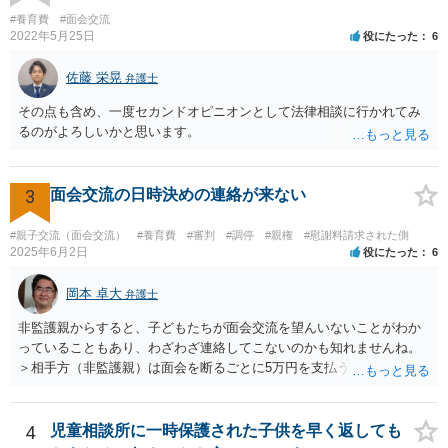
考えられると思います。 依頼するかどうかはともかく、相談には行っ
#養育費
#面会交流
てもいいと思います。
2022年5月25日
役にたった
6
佐藤 栄晃
弁護士
その点も含め、一度セカンドオピニオンとして法律相談に行かれてみ
るのがよろしいかと思います。
3
面会交流の日時決めの連絡が来ない
#親子交流（面会交流）
#養育費
#審判
#調停
#親権
#慰謝料請求された側
2025年6月2日
役にたった
6
岡本 卓大
弁護士
非監護親からすると、子どもたちが面会交流を望んいないことがわか
っていることもあり、わざわざ連絡してこないのかも知れませんね。
＞相手方（非監護親）は面会を断るごとに5万円を支払うことを取決め
るよう要求してきたり、調停中もかなり揉めました。 というのも、本
当に何が何でも面会交流したい（子どもたちと会いたい）と言うより
は、あなたに対する嫌がらせだった可能性もあるように思います（そ
4
児童相談所に一時保護された子供を早く返しても
ういう男はDV・虐待系の男には珍しくありません。）。 面会交流とは