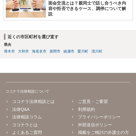
面会交流とは？親同士で話し合うべき内
容や拒否できるケース、調停について解
説
近くの市区町村を選び直す
県央
厚木市
大和市
海老名市
座間市
綾瀬市
愛川町
清川村
ココナラ法律相談について
ココナラ法律相談とは
ご意見・ご要望
法律Q&A
利用規約
法律相談コラム
プライバシーポリシー
ココナラとは
外部送信ポリシー
よくあるご質問
掲載をご検討の弁護士の方