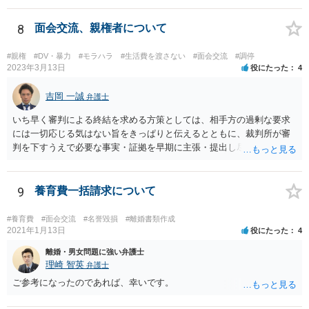
す。 精神的なご負担も大きいと思いますが、担当の弁護士とよく相談
しながら手続を進めてください。
8
面会交流、親権者について
#親権
#DV・暴力
#モラハラ
#生活費を渡さない
#面会交流
#調停
2023年3月13日
役にたった
4
吉岡 一誠
弁護士
いち早く審判による終結を求める方策としては、相手方の過剰な要求
には一切応じる気はない旨をきっぱりと伝えるとともに、裁判所が審
判を下すうえで必要な事実・証拠を早期に主張・提出し尽くすという
ところでしょう。 弁護士に依頼することで、そうした段取りをスピー
ディーに進められる可能性もあるところなので、上記岡本先生がおっ
しゃるように、法テラスの利用も検討されるのが良いかと思います。
9
養育費一括請求について
#養育費
#面会交流
#名誉毀損
#離婚書類作成
2021年1月13日
役にたった
4
離婚・男女問題に強い弁護士
理崎 智英
弁護士
ご参考になったのであれば、幸いです。