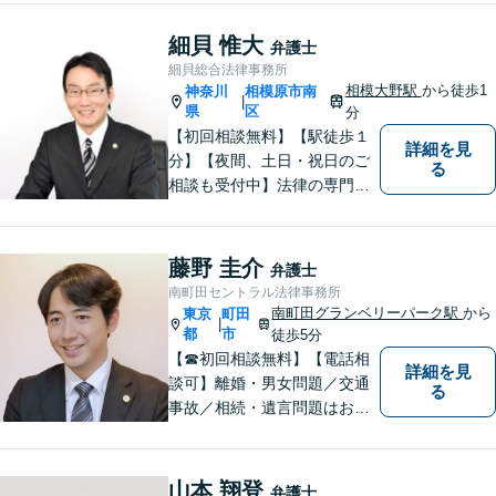
など、幅広く対応可能。【地
域に根ざした弁護士】法律ト
細貝 惟大
弁護士
ラブルでお悩みの方は、お気
細貝総合法律事務所
軽にご相談ください。
相模大野駅
から徒歩1
神奈川
相模原市南
|
県
区
分
【初回相談無料】【駅徒歩１
詳細を見
分】【夜間、土日・祝日のご
る
相談も受付中】法律の専門家
が親身にサポートいたしま
す。
藤野 圭介
弁護士
南町田セントラル法律事務所
南町田グランベリーパーク駅
から
東京
町田
|
都
市
徒歩5分
【☎︎初回相談無料】【電話相
詳細を見
談可】離婚・男女問題／交通
る
事故／相続・遺言問題はお任
せください。相談対応実績30
00件以上。豊富な経験を活か
し、依頼者様にとって最適な
山本 翔登
弁護士