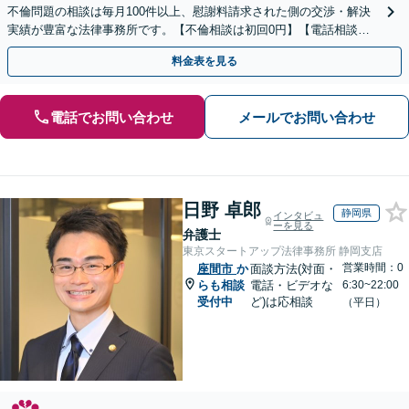
不倫問題の相談は毎月100件以上、慰謝料請求された側の交渉・解決
実績が豊富な法律事務所です。【不倫相談は初回0円】【電話相談で
ご契約まで対応可/来所不要】
料金表を見る
電話でお問い合わせ
メールでお問い合わせ
日野 卓郎
静岡県
インタビュ
ーを見る
弁護士
東京スタートアップ法律事務所 静岡支店
営業時間：0
座間市
か
面談方法(対面・
らも相談
電話・ビデオな
6:30~22:00
受付中
ど)は応相談
（平日）