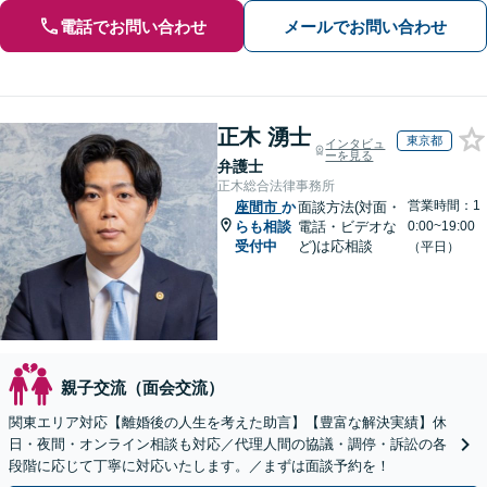
電話でお問い合わせ
メールでお問い合わせ
正木 湧士
東京都
インタビュ
ーを見る
弁護士
正木総合法律事務所
営業時間：1
座間市
か
面談方法(対面・
らも相談
電話・ビデオな
0:00~19:00
受付中
ど)は応相談
（平日）
親子交流（面会交流）
関東エリア対応【離婚後の人生を考えた助言】【豊富な解決実績】休
日・夜間・オンライン相談も対応／代理人間の協議・調停・訴訟の各
段階に応じて丁寧に対応いたします。／まずは面談予約を！