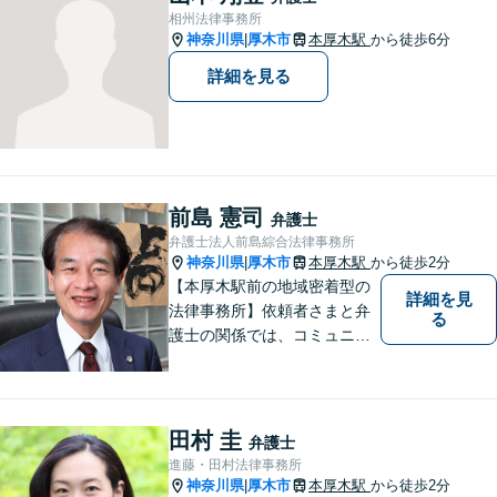
解決を目指します【休日・夜
相州法律事務所
間対応可】【完全個室で相
神奈川県
厚木市
本厚木駅
から徒歩6分
|
談】【南町田グランベリーパ
詳細を見る
ーク駅5分】
前島 憲司
弁護士
弁護士法人前島綜合法律事務所
神奈川県
厚木市
本厚木駅
から徒歩2分
|
【本厚木駅前の地域密着型の
詳細を見
法律事務所】依頼者さまと弁
る
護士の関係では、コミュニケ
ーションの取りやすさを重
視！早期解決のためにまずは
ご相談ください。【電話・WE
B面談可】【本厚木駅1分】
田村 圭
弁護士
進藤・田村法律事務所
神奈川県
厚木市
本厚木駅
から徒歩2分
|