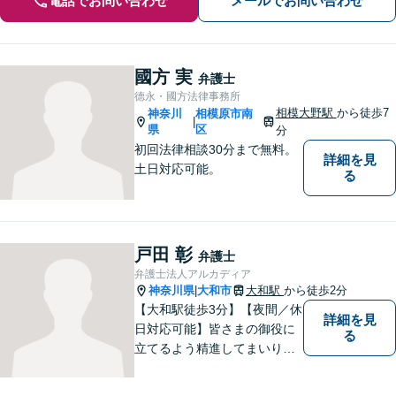
電話でお問い合わせ
メールでお問い合わせ
國方 実
弁護士
德永・國方法律事務所
相模大野駅
から徒歩7
神奈川
相模原市南
|
県
区
分
初回法律相談30分まで無料。
詳細を見
土日対応可能。
る
戸田 彰
弁護士
弁護士法人アルカディア
神奈川県
大和市
大和駅
から徒歩2分
|
【大和駅徒歩3分】【夜間／休
詳細を見
日対応可能】皆さまの御役に
る
立てるよう精進してまいりま
す。借金問題／刑事事件／相
続問題／離婚問題／企業法務