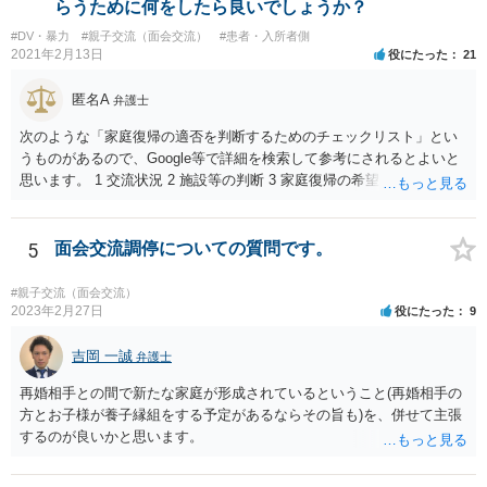
らうために何をしたら良いでしょうか？
親の権利ではなく、『子どものため』のものです。 子どもたちの年齢
#DV・暴力
#親子交流（面会交流）
#患者・入所者側
（自分の気持ちを言える年齢）を考えても、無理に面会交流をする必
2021年2月13日
役にたった
21
要もありません。 相手から面会交流を行うことについての申し出があ
ったときに対応すれば十分だと思います。 仮に相手から、面会交流さ
匿名A
弁護士
せなかった（連絡をしてこなかった）と慰謝料請求してきたとして
も、そのような請求は、まず認められません。 ご心配であれば、審判
次のような「家庭復帰の適否を判断するためのチェックリスト」とい
書を持参して、お近くの弁護士に法律相談してみてください。
うものがあるので、Google等で詳細を検索して参考にされるとよいと
思います。 1 交流状況 2 施設等の判断 3 家庭復帰の希望 4 保護者への
思い、愛着 5 健康・発育の状況 6 対人関係、情緒の安定 7 リスク回避
能力 8 引取りの希望 9 虐待の事実を認めていること 10 子どもの立場
に立った見方 11 衝動のコントロール 12 精神的安定 13 養育の知識・
5
面会交流調停についての質問です。
技術 14 関係機関への援助、関係構築の意思 15 地域、近隣における孤
立、トラブル 16 親族との関係 17 生活基盤の安定 18 子どもの心理的
#親子交流（面会交流）
居場所 19 地域の受入れ体制 20 地域の支援機能 お母様が別居して引き
2023年2月27日
役にたった
9
取るプランは、児童相談所側からすると、17・18あたりでネガティブ
に捉えられる可能性がありますので、たとえば、あなた自身が安定し
吉岡 一誠
弁護士
た収入を有し、かつ、親族等の手厚い援助が得られ、お父様の影響を
再婚相手との間で新たな家庭が形成されているということ(再婚相手の
排除できることを示さないかぎりはなかなか認められないように思わ
方とお子様が養子縁組をする予定があるならその旨も)を、併せて主張
れます。 児童相談所の担当者は、中には問題のあるかたもいるかもし
するのが良いかと思います。
れませんが、基本的には子どもの立場に立って動こうとされているか
たが多いと思いますので、敵対関係ではなく、友好関係を築かれると
よいかと存じます。また、敵対関係になると10・11・12・14あたりで