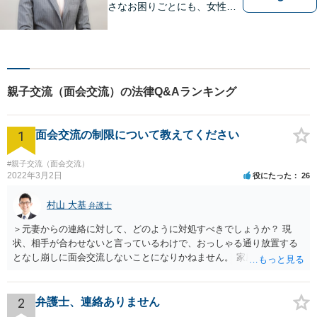
さなお困りごとにも、女性弁
護士がじっくりカウンセリン
グを行ないます。まずはお気
軽にご相談ください。
親子交流（面会交流）の法律Q&Aランキング
1
面会交流の制限について教えてください
#親子交流（面会交流）
2022年3月2日
役にたった
26
村山 大基
弁護士
＞元妻からの連絡に対して、どのように対処すべきでしょうか？ 現
状、相手が合わせないと言っているわけで、おっしゃる通り放置する
となし崩しに面会交流しないことになりかねません。 家庭裁判所か
ら、きちんと履行しなさいという連絡（履行勧告）をしてもらう手も
ありますが、お書きいただいた感じだとあまり効果がなさそうですよ
ね。 今後の対応としては、 ・弁護士経由で説得 ・再度調停申立て＋
2
弁護士、連絡ありません
間接強制といって、会わせない場合のペナルティ的なものも求める が