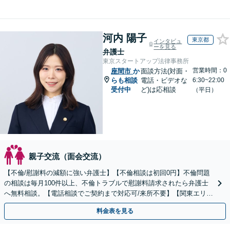
河内 陽子
東京都
インタビュ
ーを見る
弁護士
東京スタートアップ法律事務所
営業時間：0
座間市
か
面談方法(対面・
らも相談
電話・ビデオな
6:30~22:00
受付中
ど)は応相談
（平日）
親子交流（面会交流）
【不倫/慰謝料の減額に強い弁護士】【不倫相談は初回0円】不倫問題
の相談は毎月100件以上、不倫トラブルで慰謝料請求されたら弁護士
へ無料相談。【電話相談でご契約まで対応可/来所不要】【関東エリア
対応】
料金表を見る