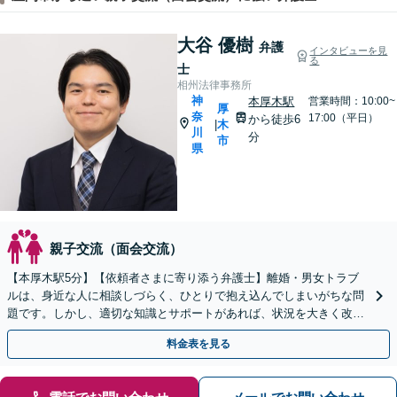
大谷 優樹
弁護
インタビューを見
る
士
相州法律事務所
神
本厚木駅
営業時間：10:00~
厚
奈
17:00（平日）
から徒歩6
木
|
川
分
市
県
親子交流（面会交流）
【本厚木駅5分】【依頼者さまに寄り添う弁護士】離婚・男女トラブ
ルは、身近な人に相談しづらく、ひとりで抱え込んでしまいがちな問
題です。しかし、適切な知識とサポートがあれば、状況を大きく改善
できるケースは多くあります。ぜひご相談ください。
料金表を見る