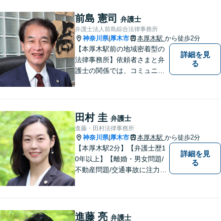
前島 憲司
弁護士
弁護士法人前島綜合法律事務所
神奈川県
厚木市
本厚木駅
から徒歩2分
|
【本厚木駅前の地域密着型の
詳細を見
法律事務所】依頼者さまと弁
る
護士の関係では、コミュニケ
ーションの取りやすさを重
視！早期解決のためにまずは
ご相談ください。【電話・WE
B面談可】【本厚木駅1分】
田村 圭
弁護士
進藤・田村法律事務所
神奈川県
厚木市
本厚木駅
から徒歩2分
|
【本厚木駅2分】【弁護士歴1
詳細を見
0年以上】【離婚・男女問題/
る
不動産問題/交通事故に注力】
わかりやすい説明と迅速・誠
実対応を心がけています。最
善の解決策をご提供できるよ
う、全力でサポートします。
進藤 亮
弁護士