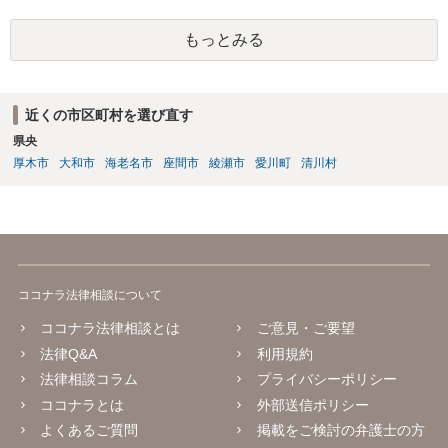
やりとりが相当ご心労になっていると見受けられますので、一度弁護
士や行政の相談窓口にご相談されることをお勧め致します。
もっとみる
近くの市区町村を選び直す
県央
厚木市
大和市
海老名市
座間市
綾瀬市
愛川町
清川村
ココナラ法律相談について
ココナラ法律相談とは
ご意見・ご要望
法律Q&A
利用規約
法律相談コラム
プライバシーポリシー
ココナラとは
外部送信ポリシー
よくあるご質問
掲載をご検討の弁護士の方