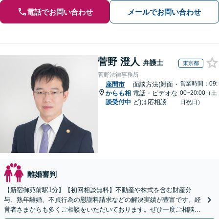
電話でお問い合わせ
メールでお問い合わせ
菅野 澄人
弁護士
東京都
菅野法律事務所
営業時間：09:
座間市
面談方法(対面・
からも相
電話・ビデオな
00~20:00（土
談受付中
ど)は応相談
日祝日）
離婚審判
【新宿御苑前駅1分】【初回相談無料】不動産や株式を含む財産分
与、熟年離婚、不貞行為の慰謝料請求などの解決実績が豊富です。経
営者さまからも多くご相談をいただいております。ぜひ一度ご相談く