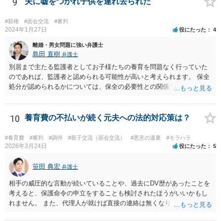
9
夫に嘘をつかれ子供を連れ去られた
は、夫側の離婚請求は裁判では認められにくい状況であると考えられ
ます。 一方で、期間が経過して子が成人した場合（②）、別居期間は
#親権
#面会交流
#審判
すでに１０年超となり、婚姻期間の３分の１程度とはいえ相当程度の
2024年1月27日
役にたった
4
長期別居となるので（①）、③の点がクリアされれば、夫側の離婚請
離婚・男女問題に強い弁護士
求が認容される余地はあります（専門的には、③は被告側から反論し
島田 直樹
弁護士
なければならないことです）。別居期間何年であれば要件①が常に充
別居まで主たる監護者としてお子様たちの養育を問題なく行っていた
たされるといった定式はなく、事案に応じて総合的に判断されるとこ
のであれば、監護者と認められる可能性が高いと考えられます。 保全
ろです。
処分が認められるかについては、保全の必要性との関係でなんともい
えませんが、その場合、審判を早めにしてくれることが多いと思いま
す。 精神的なご負担も大きいと思いますが、担当の弁護士とよく相談
しながら手続を進めてください。
10
養育費の不払いが続く元夫への法的対応策は？
#養育費
#審判
#調停
#親子交流（面会交流）
#悪意の遺棄
#モラハラ
2026年3月24日
役にたった
5
笹田 典宏
弁護士
相手の威圧的な言動が続いていることや、過去にDV歴があったことを
考えると、保護命令の申立をすることも検討されたほうがいいかもし
れません。 また、代理人が就けば直接の連絡は無くなりますので、ご
相談者の方も代理人を立てるのも一手です。 面会交流含め、元夫との