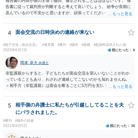
報告書の内容が後の主張で撤回、修正されることはほぼないです。 報
告書に従って裁判所が判断すると考えて良いでしょう。 紛争が長期に
及んでいるので不安かと思いますが、頑張ってください。
4
面会交流の日時決めの連絡が来ない
#親子交流（面会交流）
#養育費
#審判
#調停
#親権
#慰謝料請求された側
2025年6月2日
役にたった
6
岡本 卓大
弁護士
非監護親からすると、子どもたちが面会交流を望んいないことがわか
っていることもあり、わざわざ連絡してこないのかも知れませんね。
＞相手方（非監護親）は面会を断るごとに5万円を支払うことを取決め
るよう要求してきたり、調停中もかなり揉めました。 というのも、本
当に何が何でも面会交流したい（子どもたちと会いたい）と言うより
は、あなたに対する嫌がらせだった可能性もあるように思います（そ
5
相手側の弁護士に私たちが引越ししてることを夫
ういう男はDV・虐待系の男には珍しくありません。）。 面会交流とは
にバラされました。
親の権利ではなく、『子どものため』のものです。 子どもたちの年齢
#審判
#婚外の妊娠
（自分の気持ちを言える年齢）を考えても、無理に面会交流をする必
2021年8月5日
役にたった
10
要もありません。 相手から面会交流を行うことについての申し出があ
ったときに対応すれば十分だと思います。 仮に相手から、面会交流さ