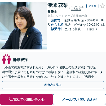
瀧澤 花梨
東京都
インタビュ
ーを見る
弁護士
東京スタートアップ法律事務所
営業時間：06:
座間市
面談方法(対面・
からも相
電話・ビデオな
30~22:00（土
談受付中
ど)は応相談
日祝日）
離婚審判
【不倫で慰謝料請求されたら】【毎月100名以上の相談実績】内容証
明の通知が届いてお困りの方はご相談下さい。慰謝料の減額交渉に強
い弁護士が裁判を回避しながら粘り強く交渉いたします。【当日中の
相談可(予約制)】【全国対応】
料金表を見る
電話でお問い合わせ
メールでお問い合わせ