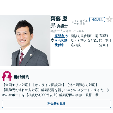
齋藤 慶
神奈川県
インタビュ
ーを見る
邦
弁護士
弁護士法人湘南LAGOON
営業時
座間市
か
面談方法(対面・電
らも相談
話・ビデオなど)は
間：本日
受付中
応相談
定休日
離婚審判
【全国エリア対応】【オンライン面談OK】【外出困難な方対応】
【乳幼児お連れの方対応】離婚問題を新しい自分のスタートにするた
めのサポートを【相談数3,000件以上】離婚原因の有無、親権、養育
費、財産分与、慰謝料請求【夜間・休日相談可】
料金表を見る