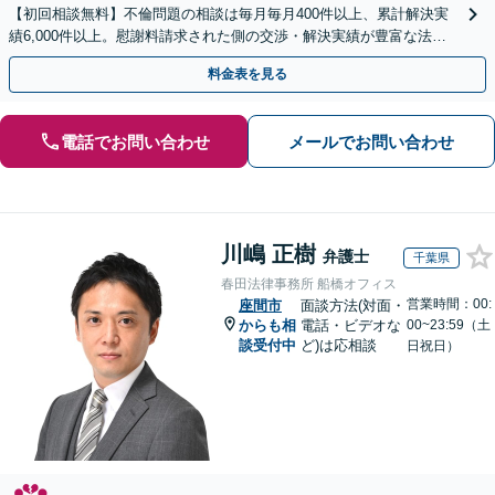
【初回相談無料】不倫問題の相談は毎月毎月400件以上、累計解決実
績6,000件以上。慰謝料請求された側の交渉・解決実績が豊富な法律
事務所です。
料金表を見る
電話でお問い合わせ
メールでお問い合わせ
川嶋 正樹
弁護士
千葉県
春田法律事務所 船橋オフィス
営業時間：00:
座間市
面談方法(対面・
からも相
電話・ビデオな
00~23:59（土
談受付中
ど)は応相談
日祝日）