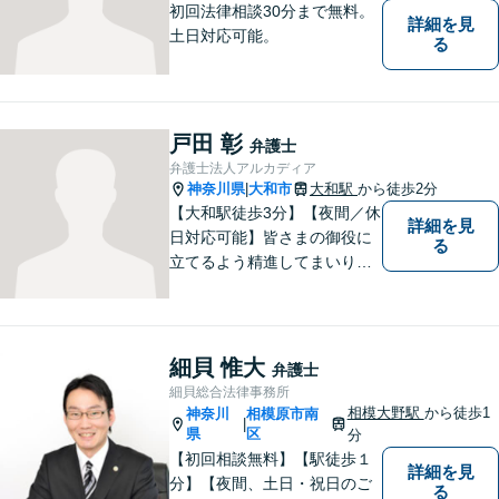
初回法律相談30分まで無料。
詳細を見
土日対応可能。
る
戸田 彰
弁護士
弁護士法人アルカディア
神奈川県
大和市
大和駅
から徒歩2分
|
【大和駅徒歩3分】【夜間／休
詳細を見
日対応可能】皆さまの御役に
る
立てるよう精進してまいりま
す。借金問題／刑事事件／相
続問題／離婚問題／企業法務
など、幅広く対応可能。【地
域に根ざした弁護士】法律ト
細貝 惟大
弁護士
ラブルでお悩みの方は、お気
細貝総合法律事務所
軽にご相談ください。
相模大野駅
から徒歩1
神奈川
相模原市南
|
県
区
分
【初回相談無料】【駅徒歩１
詳細を見
分】【夜間、土日・祝日のご
る