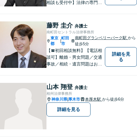
相談も受付中】法律の専門家
が親身にサポートいたしま
す。
藤野 圭介
弁護士
南町田セントラル法律事務所
南町田グランベリーパーク駅
から
東京
町田
|
都
市
徒歩5分
【☎︎初回相談無料】【電話相
詳細を見
談可】離婚・男女問題／交通
る
事故／相続・遺言問題はお任
せください。相談対応実績30
00件以上。豊富な経験を活か
し、依頼者様にとって最適な
山本 翔登
弁護士
解決を目指します【休日・夜
相州法律事務所
間対応可】【完全個室で相
神奈川県
厚木市
本厚木駅
から徒歩6分
|
談】【南町田グランベリーパ
詳細を見る
ーク駅5分】