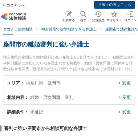
弁護士の方はこちら
ココナラへ
投稿する
探す
閲覧履歴
マイリスト
ログイン
ココナラ法律相談
神奈川県で法律相談できる弁護士
座間市で法律相談
座間市の離婚審判に強い弁護士
神奈川県の座間市で離婚審判に強い弁護士が1名見つかりました。初回面談無料
や休日面談に対応している弁護士なども掲載中。離婚・男女問題に関係する財
産分与や養育費、親権等の細かな分野での絞り込み検索もでき便利です。特に
今西法律事務所の今西 隆彦弁護士のプロフィール情報や弁護士費用、強みなど
が注目されています。『座間市で土日や夜間に発生した離婚審判のトラブルを
エリア
神奈川県、座間市
変更
今すぐに弁護士に相談したい』『離婚審判のトラブル解決の実績豊富な近くの
弁護士を検索したい』『初回相談無料で離婚審判を法律相談できる座間市内の
相談内容
離婚・男女問題、審判
変更
弁護士に相談予約したい』などでお困りの相談者さんにおすすめです。
詳細条件
未選択
変更
審判に強い座間市から相談可能な弁護士