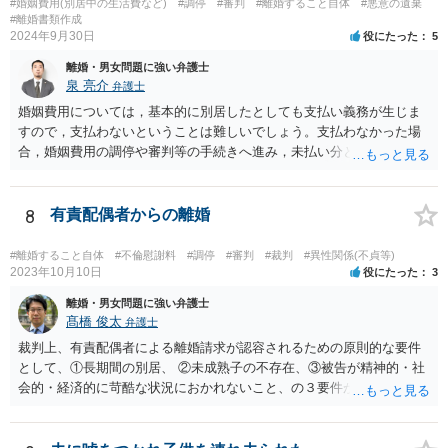
#婚姻費用(別居中の生活費など)
#調停
#審判
#離婚すること自体
#悪意の遺棄
#離婚書類作成
2024年9月30日
役にたった
5
離婚・男女問題に強い弁護士
泉 亮介
弁護士
婚姻費用については，基本的に別居したとしても支払い義務が生じま
すので，支払わないということは難しいでしょう。支払わなかった場
合，婚姻費用の調停や審判等の手続きへ進み，未払い分として差押を
受けるリスクがあると言えます。
8
有責配偶者からの離婚
#離婚すること自体
#不倫慰謝料
#調停
#審判
#裁判
#異性関係(不貞等)
2023年10月10日
役にたった
3
離婚・男女問題に強い弁護士
髙橋 俊太
弁護士
裁判上、有責配偶者による離婚請求が認容されるための原則的な要件
として、①長期間の別居、 ②未成熟子の不存在、③被告が精神的・社
会的・経済的に苛酷な状況におかれないこと、の３要件が必要である
とされています。 お伺いしている事情からすると、貴方が未成熟子を
監護しており（②）、仮に離婚を認容すれば、専業主婦の貴方が経済
的に過酷な状況におかれる可能性がありますので（③）、現時点で