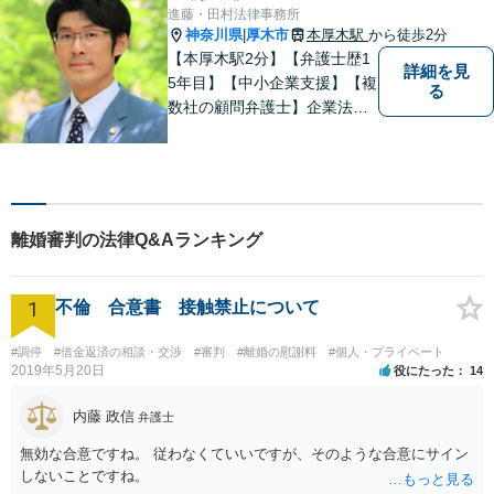
進藤・田村法律事務所
神奈川県
厚木市
本厚木駅
から徒歩2分
|
【本厚木駅2分】【弁護士歴1
詳細を見
5年目】【中小企業支援】【複
る
数社の顧問弁護士】企業法
務…会社法｜契約法務｜企業
間紛争｜会社訴訟｜労務紛争
｜債権回収｜法人破産 || 一
般民事…交通事故｜労働｜不
動産｜相続｜借金問題
離婚審判の法律Q&Aランキング
1
不倫 合意書 接触禁止について
#調停
#借金返済の相談・交渉
#審判
#離婚の慰謝料
#個人・プライベート
2019年5月20日
役にたった
14
内藤 政信
弁護士
無効な合意ですね。 従わなくていいですが、そのような合意にサイン
しないことですね。