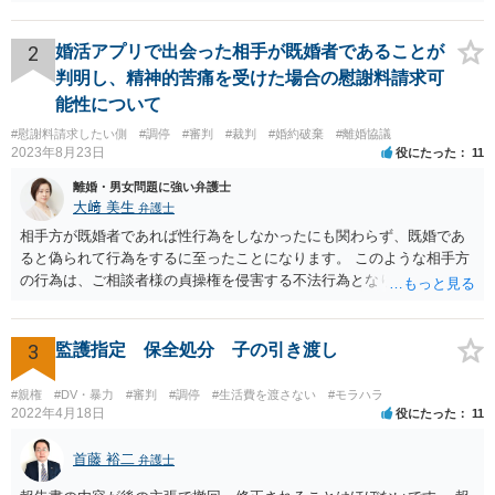
2
婚活アプリで出会った相手が既婚者であることが
判明し、精神的苦痛を受けた場合の慰謝料請求可
能性について
#慰謝料請求したい側
#調停
#審判
#裁判
#婚約破棄
#離婚協議
2023年8月23日
役にたった
11
離婚・男女問題に強い弁護士
大﨑 美生
弁護士
相手方が既婚者であれば性行為をしなかったにも関わらず、既婚であ
ると偽られて行為をするに至ったことになります。 このような相手方
の行為は、ご相談者様の貞操権を侵害する不法行為となりますので、
相手方に慰謝料請求が可能です。 （ご相談内容からは明らかではあり
ませんが、上記は性行為があったことを前提としています） 弁護士に
依頼されると、相手方の住民票を取得することができます。 請求する
3
監護指定 保全処分 子の引き渡し
慰謝料の額含め、一度弁護士にご相談されると良いと思います。
#親権
#DV・暴力
#審判
#調停
#生活費を渡さない
#モラハラ
2022年4月18日
役にたった
11
首藤 裕二
弁護士