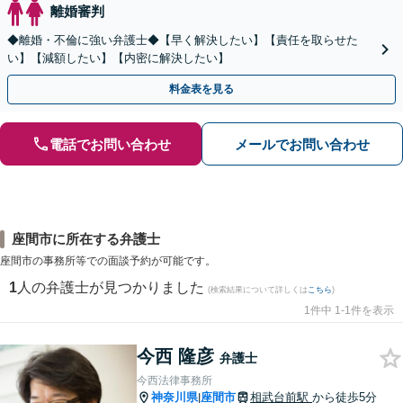
離婚審判
◆離婚・不倫に強い弁護士◆【早く解決したい】【責任を取らせた
い】【減額したい】【内密に解決したい】
料金表を見る
電話でお問い合わせ
メールでお問い合わせ
座間市に所在する弁護士
座間市の事務所等での面談予約が可能です。
1
人の弁護士が見つかりました
(検索結果について詳しくは
こちら
)
1件中 1-1件を表示
今西 隆彦
弁護士
今西法律事務所
神奈川県
座間市
相武台前駅
から徒歩5分
|