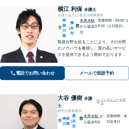
横江 利保
弁護士
弁護士法人心 厚木法律事務所
神
本厚木駅
営業時間：09:00~1
厚
奈
8:00（土日祝日）
から徒歩3
木
|
川
分
市
県
取扱分野を絞ることにより、その分野
のノウハウを蓄積し、質の高いサービ
スを提供できるよう努めております。
全力でサポートさせていただきますの
で、お困りの際はご相談ください。
電話でお問い合わせ
メールで面談予約
大谷 優樹
弁護
インタビューを見
る
士
相州法律事務所
厚
本厚木駅
か
営業時間：本
神奈
木
|
日定休日
ら徒歩6分
川県
市