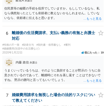
匿名A
弁護士
せなかった（連絡をしてこなかった）と慰謝料請求してきたとして
も、そのような請求は、まず認められません。 ご心配であれば、審判
住民票等の秘匿の手続を役所でしていますか。もししているなら、私
書を持参して、お近くの弁護士に法律相談してみてください。
なら偶然知ったとしても依頼者に教えないかもしれません。していな
いなら、依頼者に伝えると思います。
6
離婚後の生活費請求、支払い義務の有無と弁護士
対応
#性格の不一致
#財産分与
#契約書・借用書なし
#審判
#婚姻費用(別居中の生活費など)
2020年1月22日
役にたった
19
内藤 政信
弁護士
うまくいっているうちは、そのように負担することが黙示の うちに合
意されているのであって、離婚時にそれを蒸し返す ことはできないで
すね。 黙示の贈与と言ってもいいでしょう。
7
婚姻費用請求を無視した場合の法的リスクについ
て教えてください