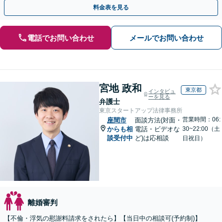
ださい。【夜間・休日対応可】【クレジットカード利用可】
料金表を見る
電話でお問い合わせ
メールでお問い合わせ
宮地 政和
東京都
インタビュ
ーを見る
弁護士
東京スタートアップ法律事務所
営業時間：06:
座間市
面談方法(対面・
からも相
電話・ビデオな
30~22:00（土
談受付中
ど)は応相談
日祝日）
離婚審判
【不倫・浮気の慰謝料請求をされたら】【当日中の相談可(予約制)】