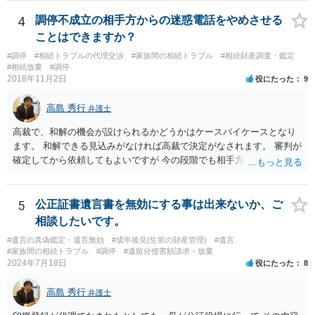
の他、お姉さんの申立書には書かれていないけど、どのように遺産を
4
調停不成立の相手方からの迷惑電話をやめさせる
分けるかを決めるについてあかささんが重要だと考える事情があれば
(例えば、○○のときにお姉さんは亡くなった方からお金を援助してもら
ことはできますか？
った等)、それも書くとよいです。 書かない方が良いと思うことは、遺
#調停
#相続トラブルの代理交渉
#家族間の相続トラブル
#相続財産調査・鑑定
産分割に関係ない(と思われる)いきさつを沢山盛り込むことだと考えま
#相続放棄
#調停
す(あくまで遺産分割に関係することに留める方が、裁判所や調停委員
2018年11月2日
役にたった
9
の方に事情を理解してもらいやすいと思います)。
高島 秀行
弁護士
高裁で、和解の機会が設けられるかどうかはケースバイケースとなり
ます。 和解できる見込みがなければ高裁で決定がなされます。 審判が
確定してから依頼してもよいですが 今の段階でも相手方の連絡が迷惑
であれば 弁護士に依頼してもよいと思います。
5
公正証書遺言書を無効にする事は出来ないか、ご
相談したいです。
#遺言の真偽鑑定・遺言無効
#成年後見(生前の財産管理)
#遺言
#家族間の相続トラブル
#調停
#遺留分侵害額請求・放棄
2024年7月18日
役にたった
8
高島 秀行
弁護士