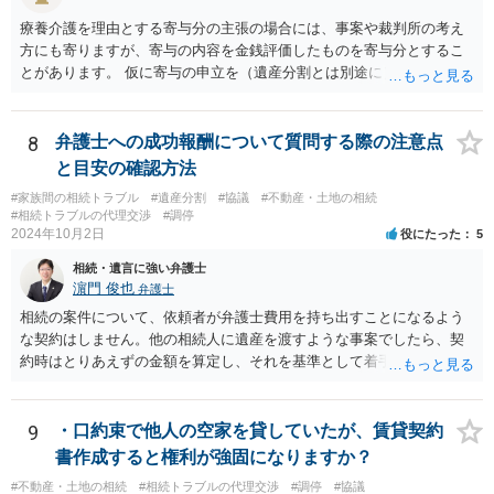
療養介護を理由とする寄与分の主張の場合には、事案や裁判所の考え
方にも寄りますが、寄与の内容を金銭評価したものを寄与分とするこ
とがあります。 仮に寄与の申立を（遺産分割とは別途に）して、その
ような考え方を撮るなら、必ずしも相続財産全体の評価（不動産の評
価）は不要ということもあります。 ただ、前提として、遺産分割はし
なければならないでしょうから、現実的にはいずれにせよ不動産評価
8
弁護士への成功報酬について質問する際の注意点
は必要でしょう。
と目安の確認方法
#家族間の相続トラブル
#遺産分割
#協議
#不動産・土地の相続
#相続トラブルの代理交渉
#調停
2024年10月2日
役にたった
5
相続・遺言に強い弁護士
濵門 俊也
弁護士
相続の案件について、依頼者が弁護士費用を持ち出すことになるよう
な契約はしません。他の相続人に遺産を渡すような事案でしたら、契
約時はとりあえずの金額を算定し、それを基準として着手金を設定
し、事件終了時に報酬金や追加着手金として考慮するといった契約も
あり得ます。 今後の見通しを言わないで契約はできないです。依頼者
が納得できる説明を受けるべきです。
9
・口約束で他人の空家を貸していたが、賃貸契約
書作成すると権利が強固になりますか？
#不動産・土地の相続
#相続トラブルの代理交渉
#調停
#協議