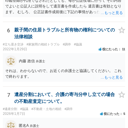
印鑑登録が代理でなされたとしても、母が公証役場に行って その内容
でよいと公証人に説明をして遺言書を作成したら 遺言書は有効となり
ます。 むしろ、 公正証書作成前後に下記の事情があったことが証明で
きれば判断能力がなく 無効だったと主張することが可能です。 翌年1
月に携帯が新しくなった母からの第一声は「ここにいたら殺される」
「面会に来てくれ」で、長男に聞くと「面会は出来ない。俺は携帯電
6
親子間の住居トラブルと所有物の権利についての
話の使い方を教える為に会っている」「母の話は聞かなくて良い」と
法律相談
電話が切れました。その後の電話でも「食事に毒が入っている」「体
#立ち退き交渉
#家族間の相続トラブル
#調停
#協議
にチップが埋められている」等、おかしかったです。 当時の診療記
2022年1月29日
役にたった
11
録、介護認定の資料、介護記録を取得して 弁護士に面談で相談された
方がよいと思います。
内藤 政信
弁護士
それは、わからないので、お近くの弁護士と協議してください。 これ
で終わります。
7
遺産分割において、介護の寄与分申し立ての場合
の不動産査定について。
#遺産分割
#協議
#不動産・土地の相続
#調停
2026年1月7日
役にたった
5
匿名A
弁護士