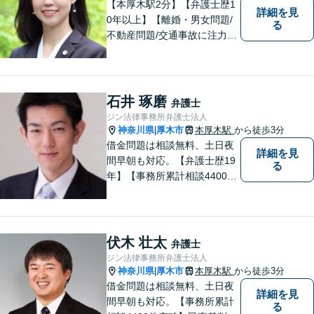
【本厚木駅2分】【弁護士歴1
詳細を見
0年以上】【離婚・男女問題/
る
不動産問題/交通事故に注力】
わかりやすい説明と迅速・誠
実対応を心がけています。最
善の解決策をご提供できるよ
う、全力でサポートします。
石井 琢磨
弁護士
ジン法律事務所弁護士法人
神奈川県
厚木市
本厚木駅
から徒歩3分
|
借金問題は相談無料、土日夜
詳細を見
間早朝も対応。【弁護士歴19
る
年】【事務所累計相談4400件
突破】民事裁判／家事調停・
審判／債務整理／法人破産／
相続／不貞トラブル／離婚／
男女問題
伏木 壮太
弁護士
ジン法律事務所弁護士法人
神奈川県
厚木市
本厚木駅
から徒歩3分
|
借金問題は相談無料、土日夜
詳細を見
間早朝も対応。【事務所累計
る