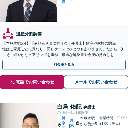
県
遺産分割調停
【本厚木駅5分】【依頼者さまに寄り添う弁護士】財産や家族の関係
性はご家庭ごとに異なり、同じケースはひとつもありません。だから
こそ、細やかなヒアリングを重ね、最適な解決策や今後の見通しを明
確にお示しします。ぜひ一度当事務所へご相談ください。
料金表を見る
電話でお問い合わせ
メールでお問い合わせ
白鳥 佑記
弁護士
AYU総合法律事務所
神
本厚木駅
営業時間：09:00~
厚
奈
21:00（平日）
から徒歩5
木
|