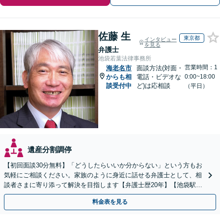
佐藤 生
東京都
インタビュー
を見る
弁護士
池袋若葉法律事務所
営業時間：1
海老名市
面談方法(対面・
からも相
電話・ビデオな
0:00~18:00
談受付中
ど)は応相談
（平日）
遺産分割調停
【初回面談30分無料】「どうしたらいいか分からない」という方もお
気軽にご相談ください。家族のように身近に話せる弁護士として、相
談者さまに寄り添って解決を目指します【弁護士歴20年】【池袋駅5
分】
料金表を見る