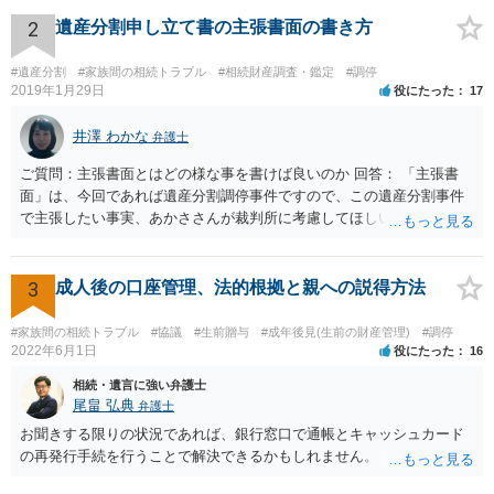
2
遺産分割申し立て書の主張書面の書き方
#遺産分割
#家族間の相続トラブル
#相続財産調査・鑑定
#調停
2019年1月29日
役にたった
17
井澤 わかな
弁護士
ご質問：主張書面とはどの様な事を書けば良いのか 回答： 「主張書
面」は、今回であれば遺産分割調停事件ですので、この遺産分割事件
で主張したい事実、あかささんが裁判所に考慮してほしいと思う、亡
くなった方・あかささん・お姉さん間の事情などを記入することにな
ります。 もし、主張したい事実や考慮してほしい事情に関連して
資料を持っているようであれば、主張書面とは別で提出できます。も
3
成人後の口座管理、法的根拠と親への説得方法
し、お姉さんに見られたくないような資料がある場合、「非開示の希
望に関する申出書」と共に提出することも考えられます。 ご質問：書
#家族間の相続トラブル
#協議
#生前贈与
#成年後見(生前の財産管理)
#調停
いた方が良い事と書かない方が良い事 回答： お姉さんが申立書の「申
2022年6月1日
役にたった
16
立ての趣旨」のところに書いている遺産の分け方に対して意見があれ
相続・遺言に強い弁護士
ば、まずそれを書くとよいです。 次に「申立ての理由」のところに、
尾畠 弘典
弁護士
なぜ調停を申し立てたのか(例えば、あかささんと話合いが出来ない／
お聞きする限りの状況であれば、銀行窓口で通帳とキャッシュカード
決裂した、など)や亡くなった方・あかささん・お姉さん間の事情やい
の再発行手続を行うことで解決できるかもしれません。
きさつなどが書かれていると思うので、あかささんから見てそれは違
うと感じるところは、どのように違うのか、など書くとよいです。 そ