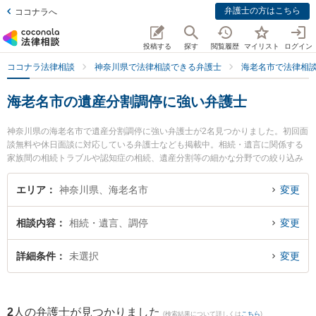
弁護士の方はこちら
ココナラへ
投稿する
探す
閲覧履歴
マイリスト
ログイン
ココナラ法律相談
神奈川県で法律相談できる弁護士
海老名市で法律相
海老名市の遺産分割調停に強い弁護士
神奈川県の海老名市で遺産分割調停に強い弁護士が2名見つかりました。初回面
談無料や休日面談に対応している弁護士なども掲載中。相続・遺言に関係する
家族間の相続トラブルや認知症の相続、遺産分割等の細かな分野での絞り込み
検索もでき便利です。特に弁護士法人フォースクエア法律事務所 海老名オフィ
スの市之瀬 龍和弁護士やしのだ法律事務所の篠田 大地弁護士のプロフィール情
エリア
神奈川県、海老名市
変更
報や弁護士費用、強みなどが注目されています。『海老名市で土日や夜間に発
生した遺産分割調停のトラブルを今すぐに弁護士に相談したい』『遺産分割調
相談内容
相続・遺言、調停
変更
停のトラブル解決の実績豊富な近くの弁護士を検索したい』『初回相談無料で
遺産分割調停を法律相談できる海老名市内の弁護士に相談予約したい』などで
お困りの相談者さんにおすすめです。
詳細条件
未選択
変更
2
人の弁護士が見つかりました
(検索結果について詳しくは
こちら
)