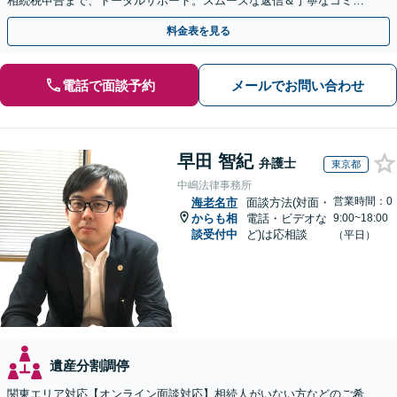
相続税申告まで、トータルサポート。スムーズな返信＆丁寧なコミュ
ニケーション◎お気軽にご相談ください。
料金表を見る
電話で面談予約
メールでお問い合わせ
早田 智紀
弁護士
東京都
中嶋法律事務所
営業時間：0
海老名市
面談方法(対面・
からも相
電話・ビデオな
9:00~18:00
談受付中
ど)は応相談
（平日）
遺産分割調停
関東エリア対応【オンライン面談対応】相続人がいない方などのご希