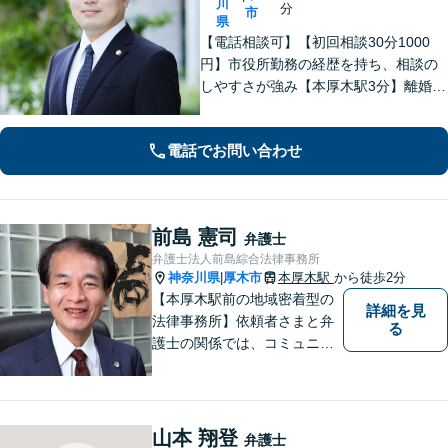
川
分
市
県
【電話相談可】【初回相談30分1000
円】市役所勤務の経歴を持ち、相談の
しやすさが強み【本厚木駅3分】離婚・
男女問題、相続・遺言、刑事事件、債
権回収など幅広く対応。面談の際に
電話でお問い合わせ
は、傾聴と共感を大切にしています。
一人で抱え込まずにご連絡ください。
前島 憲司
弁護士
弁護士法人前島綜合法律事務所
神奈川県
厚木市
本厚木駅
から徒歩2分
|
【本厚木駅前の地域密着型の
詳細を見
法律事務所】依頼者さまと弁
る
護士の関係では、コミュニケ
ーションの取りやすさを重
視！早期解決のためにまずは
ご相談ください。【電話・WE
B面談可】【本厚木駅1分】
山本 翔登
弁護士