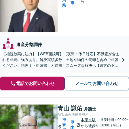
川
分
市
県
遺産分割調停
【相続放棄に注力】【WEB面談可】【夜間・休日対応】不動産が含ま
れる相続に強みあり。解決実績多数。土地や物件の売却も含めご相談
ください。税理士・司法書士と連携しスムーズな解決へ【遠方の不動
産もご相談ください】【初回相談30分1000円】
電話でお問い合わせ
メールでお問い合わせ
青山 謙佑
弁護士
AYU総合法律事務所
神
本厚木駅
営業時間：09:00~
厚
奈
18:00（平日）
から徒歩5
木
|