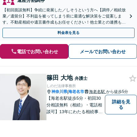
遺産分割調停
【初回面談無料】争続に発展した／しそうという方へ【調停／相続放
棄／遺留分】不利益を被ってしまう前に最適な解決策をご提案しま
す。不動産相続や遺言書作成もお任せください！他士業との連携も可
能
料金表を見る
電話でお問い合わせ
メールでお問い合わせ
篠田 大地
弁護士
しのだ法律事務所
神奈川県
海老名市
海老名駅
から徒歩5分
|
【海老名駅徒歩5分・初回30
詳細を見
分相談無料（相続）・電話相
る
談可】13年にわたる相続事件
の豊富な経験。多数の書籍出
版や講師の経験がある弁護士
です。分かりやすい説明を心