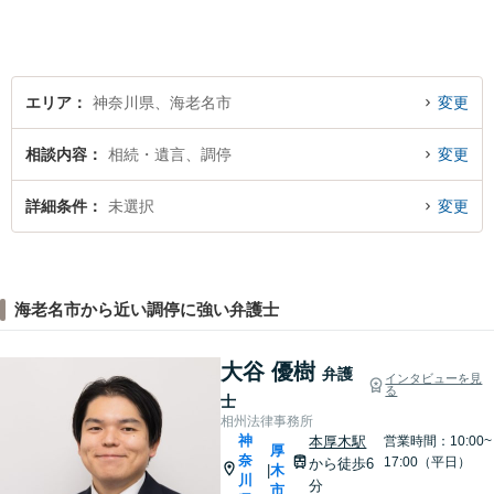
がけています。
エリア
神奈川県、海老名市
変更
相談内容
相続・遺言、調停
変更
詳細条件
未選択
変更
海老名市から近い調停に強い弁護士
大谷 優樹
弁護
インタビューを見
る
士
相州法律事務所
神
本厚木駅
営業時間：10:00~
厚
奈
17:00（平日）
から徒歩6
木
|
川
分
市