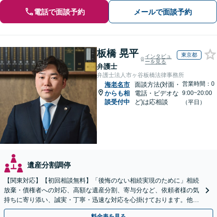
電話で面談予約
メールで面談予約
板橋 晃平
東京都
インタビュ
ーを見る
弁護士
弁護士法人市ヶ谷板橋法律事務所
営業時間：0
海老名市
面談方法(対面・
からも相
電話・ビデオな
9:00~20:00
談受付中
ど)は応相談
（平日）
遺産分割調停
【関東対応】【初回相談無料】「後悔のない相続実現のために」相続
放棄・債権者への対応、高額な遺産分割、寄与分など、依頼者様の気
持ちに寄り添い、誠実・丁寧・迅速な対応を心掛けております。他士
業とも連携し円滑な相続を目指します【夜間相談可】
料金表を見る