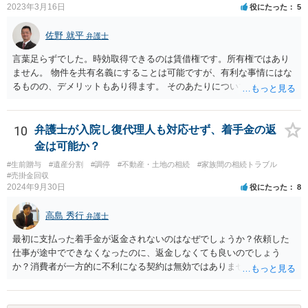
2023年3月16日
役にたった
5
佐野 就平
弁護士
言葉足らずでした。時効取得できるのは賃借権です。所有権ではあり
ません。 物件を共有名義にすることは可能ですが、有利な事情にはな
るものの、デメリットもあり得ます。 そのあたりについては、お近く
の弁護士にご相談ください。
10
弁護士が入院し復代理人も対応せず、着手金の返
金は可能か？
#生前贈与
#遺産分割
#調停
#不動産・土地の相続
#家族間の相続トラブル
#売掛金回収
2024年9月30日
役にたった
8
高島 秀行
弁護士
最初に支払った着手金が返金されないのはなぜでしょうか？依頼した
仕事が途中でできなくなったのに、返金しなくても良いのでしょう
か？消費者が一方的に不利になる契約は無効ではありませんか？
着手金は、前の弁護士が倒れるまでにやった仕事に応じて清算する義
務があると思います。 倒れた弁護士が所属する弁護士会に相談さ
れた方がよいと思います。 倒れた弁護士は脳梗塞で倒れたようで