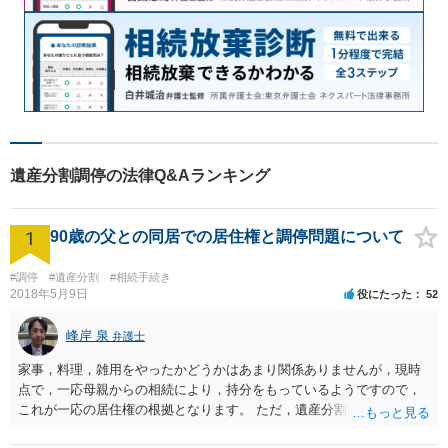
遺産分割調停の法律Q&Aランキング
1
90歳の父との同居での居住権と調停問題について
#調停
#遺産分割
#相続手続き
2018年5月9日
役にたった
52
峰岸 泉
弁護士
家事，料理，雑用をやったかどうかはあまり関係ありませんが，現時
点で，一応母親からの相続により，持分をもっているようですので，
これが一応の居住権の根拠となります。 ただ，遺産分割により，母の
持分を父親が取得した場合，住み続けるのは難しいかも知れません。