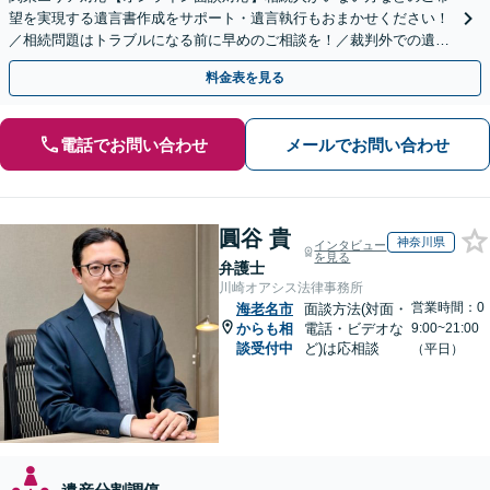
望を実現する遺言書作成をサポート・遺言執行もおまかせください！
／相続問題はトラブルになる前に早めのご相談を！／裁判外での遺産
分割協議の経験多数【完全個室】
料金表を見る
電話でお問い合わせ
メールでお問い合わせ
圓谷 貴
神奈川県
インタビュー
を見る
弁護士
川崎オアシス法律事務所
営業時間：0
海老名市
面談方法(対面・
からも相
電話・ビデオな
9:00~21:00
談受付中
ど)は応相談
（平日）