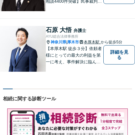
相談4400件突破】民事裁判／
家事調停・審判／債務整理／
法人破産／相続／不貞トラブ
ル／離婚／男女問題
石原 大悟
弁護士
AYU総合法律事務所
神奈川県
厚木市
本厚木駅
から徒歩5分
|
【本厚木駅 徒歩３分】依頼者
詳細を見
様にとっての最大の利益を第
る
一に考え、事件解決に臨んで
おります。神奈川県央地域に
根差し、みなさまから選ばれ
るべき県内Ｎｏ１の法律事務
所を目指しております。
相続に関する診断ツール