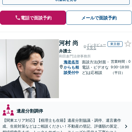
電話で面談予約
メールで面談予約
河村 尚
東京都
インタビュー
を見る
弁護士
和田倉門法律事務所
営業時間：0
海老名市
面談方法(対面・
からも相
電話・ビデオな
9:00~18:00
談受付中
ど)は応相談
（平日）
遺産分割調停
【関東エリア対応】【税理士も在籍】遺産分割協議・調停、遺言書作
成、生前対策などはご相談ください！不動産の登記、評価額の算定、