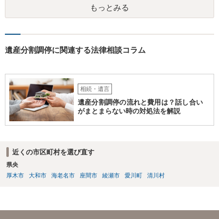
もっとみる
すが、 判断能力があり、復代理を倒れた弁護士の判断で復代理を
選任したのか 即ち、復代理人の選任は有効なのかという問題もあ
ると思います。
遺産分割調停に関連する法律相談コラム
相続・遺言
遺産分割調停の流れと費用は？話し合い
がまとまらない時の対処法を解説
近くの市区町村を選び直す
県央
厚木市
大和市
海老名市
座間市
綾瀬市
愛川町
清川村