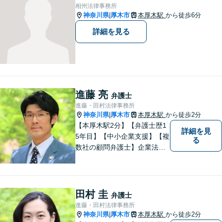
相州法律事務所
神奈川県
厚木市
本厚木駅
から徒歩6分
|
詳細を見る
進藤 亮
弁護士
進藤・田村法律事務所
神奈川県
厚木市
本厚木駅
から徒歩2分
|
【本厚木駅2分】【弁護士歴1
詳細を見
5年目】【中小企業支援】【複
る
数社の顧問弁護士】企業法
務…会社法｜契約法務｜企業
間紛争｜会社訴訟｜労務紛争
｜債権回収｜法人破産 || 一
般民事…交通事故｜労働｜不
田村 圭
弁護士
動産｜相続｜借金問題
進藤・田村法律事務所
神奈川県
厚木市
本厚木駅
から徒歩2分
|