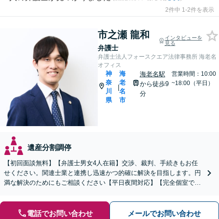
2件中 1-2件を表示
市之瀬 龍和
インタビューを
見る
弁護士
弁護士法人フォースクエア法律事務所 海老名
オフィス
神
海
海老名駅
営業時間：10:00
奈
老
~18:00（平日）
から徒歩9
|
川
名
分
県
市
遺産分割調停
【初回面談無料】【弁護士男女4人在籍】交渉、裁判、手続きもお任
せください。関連士業と連携し迅速かつ的確に解決を目指します。円
満な解決のためにもご相談ください【平日夜間対応】【完全個室で対
応】
電話でお問い合わせ
メールでお問い合わせ