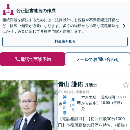
公正証書遺言の作成
相続問題を解決するためには，法律以外にも税務や不動産鑑定評価な
ど，幅広い知識が必要になります。多くの経験から迅速な問題解決を
はかり，必要に応じて各種専門家と連携します。
料金表を見る
電話で面談予約
メールでお問い合わせ
青山 謙佑
弁護士
AYU総合法律事務所
神
本厚木駅
営業時間：09:00~
厚
奈
18:00（平日）
から徒歩5
木
|
川
分
市
県
【電話相談可】【初回相談30分1000
円】市役所勤務の経歴を持ち、相談の