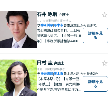
視！早期解決のためにまずは
ご相談ください。【電話・WE
石井 琢磨
B面談可】【本厚木駅1分】
弁護士
ジン法律事務所弁護士法人
神奈川県
厚木市
本厚木駅
から徒歩3分
|
借金問題は相談無料、土日夜
詳細を見
間早朝も対応。【弁護士歴19
る
年】【事務所累計相談4400件
突破】民事裁判／家事調停・
審判／債務整理／法人破産／
相続／不貞トラブル／離婚／
田村 圭
男女問題
弁護士
進藤・田村法律事務所
神奈川県
厚木市
本厚木駅
から徒歩2分
|
【本厚木駅2分】【弁護士歴1
詳細を見
0年以上】【離婚・男女問題/
る
不動産問題/交通事故に注力】
わかりやすい説明と迅速・誠
実対応を心がけています。最
善の解決策をご提供できるよ