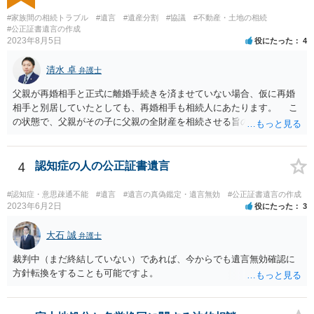
と ・今後一切の連絡をしてこないでほしいこと ・連絡を継続してくる
ようであれば警察への通報や法的措置も辞さないこと などを記載した
#家族間の相続トラブル
#遺言
#遺産分割
#協議
#不動産・土地の相続
書面を発送してもらうことがよろしいように思います。
#公正証書遺言の作成
2023年8月5日
役にたった
4
清水 卓
弁護士
父親が再婚相手と正式に離婚手続きを済ませていない場合、仮に再婚
相手と別居していたとしても、再婚相手も相続人にあたります。 こ
の状態で、父親がその子に父親の全財産を相続させる旨の公正証書遺
言を残した場合、一旦は子が父親の全財産を相続することになります
が、再婚相手の遺留分を侵害しているため、再婚相手から相続人
（子）に対して遺留分侵害額請求権が行使される可能性があります。
4
認知症の人の公正証書遺言
お悩みのようであれば、問題の当事者であるお父様本人がお住まい
の地域等の弁護士に直接相談してみるのが望ましいように思います。
#認知症・意思疎通不能
#遺言
#遺言の真偽鑑定・遺言無効
#公正証書遺言の作成
【参考】民法 （遺留分侵害額の請求） 第千四十六条 遺留分権利者及
2023年6月2日
役にたった
3
びその承継人は、受遺者（特定財産承継遺言により財産を承継し又は
相続分の指定を受けた相続人を含む。以下この章において同じ。）又
大石 誠
弁護士
は受贈者に対し、遺留分侵害額に相当する金銭の支払を請求すること
裁判中（まだ終結していない）であれば、今からでも遺言無効確認に
ができる。
方針転換をすることも可能ですよ。