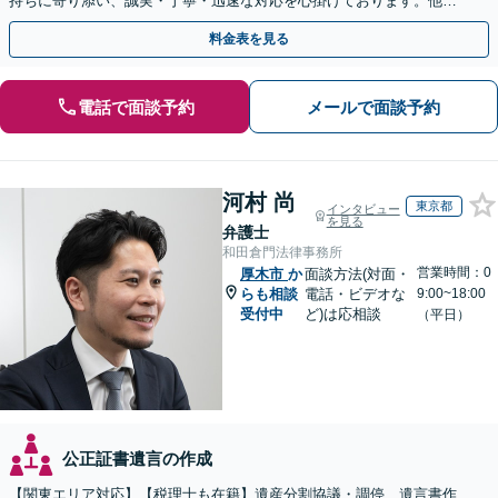
持ちに寄り添い、誠実・丁寧・迅速な対応を心掛けております。他士
業とも連携し円滑な相続を目指します【夜間相談可】
料金表を見る
電話で面談予約
メールで面談予約
河村 尚
東京都
インタビュー
を見る
弁護士
和田倉門法律事務所
営業時間：0
厚木市
か
面談方法(対面・
らも相談
電話・ビデオな
9:00~18:00
受付中
ど)は応相談
（平日）
公正証書遺言の作成
【関東エリア対応】【税理士も在籍】遺産分割協議・調停、遺言書作