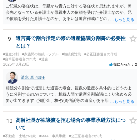
ご記載の委任状は、母親から貴方に対する委任状と思われますが、照
会先となっている弁護士が母親本人の依頼を受けた弁護士なのか、兄
の依頼を受けた弁護士なのか、あるいは遺言作成にどのような立場で
関与しているのかによって、説明を求められる範囲は変わり得るもの
と思われます。 仮に、その弁護士が母親本人から依頼を受けているの
であれば、母親本人に対する報告義務が問題となります。母親が貴方
9
遺言書で割合指定の際の遺産協議分割書の必要性
に一任する旨を明確に伝えており、委任状の内容にも、弁護士との連
とは？
絡、進捗確認、公正証書遺言の作成有無や控えの確認等が含まれてい
#遺産分割
#家族間の相続トラブル
#相続税対策
#公正証書遺言の作成
るのであれば、貴方から進捗状況等の説明を求める余地はあります。
#自筆証書遺言の作成
#遺言
他方で、その弁護士が兄の依頼を受けた弁護士である場合には、兄の
2025年3月23日
役にたった
2
代理人という立場になりますので、貴方や母親に対して当然に進捗状
況を報告する義務があるとは限りません。また、親族間で利害対立が
清水 卓
弁護士
ある可能性がある場合、守秘義務や本人意思確認の観点から、委任状
があるとしても直ちに内容を開示しないこともあり得ます。 公正証書
相続分を割合で指定した遺言の場合、複数の遺産を具体的にどうのよ
遺言が作成済みである場合でも、生前にその存在や内容を誰に開示す
うに分割するのかについて、相続人間で遺産分割協議により決める必
るかは、基本的には遺言者本人の意思による問題です。まずは、母親
要が出てきます（預貯金、株•投資信託等の遺産がある場合に、どの遺
本人から弁護士に対し、「娘に進捗状況及び公正証書遺言の作成有
産についても相続分の割合で分けるのか、預貯金はある相続人に、株•
無・内容について説明してよい」旨を明確に伝えてもらい、委任状の
投資信託は他の相続人にというような分け方をするのか等について
写しを添付して、期限を区切って書面で回答を求めることが考えられ
は、相続人間で遺産分割協議により決める必要があります）。
10
高齢社長が株譲渡を拒む場合の事業承継方法につ
ます。それでも回答がない場合には、母親本人の意思能力や真意、兄
いて
による不当な関与の有無も含めて、別の弁護士に資料（遺言書案、委
#不動産・土地の相続
#M&A・事業承継
#公正証書遺言の作成
任状、母親の発言内容、弁護士との連絡履歴、兄とのやり取り等）を