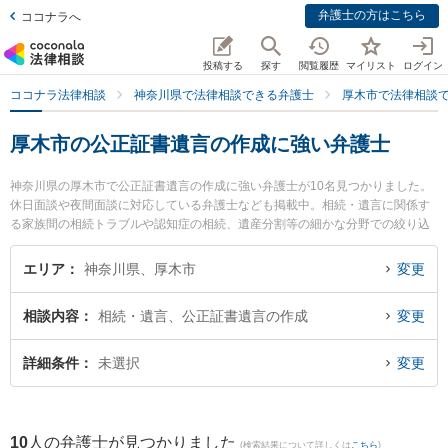
弁護士の方はこちら
ココナラへ
投稿する
探す
閲覧履歴
マイリスト
ログイン
ココナラ法律相談
神奈川県で法律相談できる弁護士
厚木市で法律相談
厚木市の公正証書遺言の作成に強い弁護士
神奈川県の厚木市で公正証書遺言の作成に強い弁護士が10名見つかりました。
休日面談や夜間面談に対応している弁護士なども掲載中。相続・遺言に関係す
る家族間の相続トラブルや認知症の相続、遺産分割等の細かな分野での絞り込
み検索もでき便利です。特にAYU総合法律事務所の白鳥 佑記弁護士や相州法律
事務所の大谷 優樹弁護士、AYU総合法律事務所の青山 謙佑弁護士のプロフィー
エリア
神奈川県、厚木市
変更
ル情報や弁護士費用、強みなどが注目されています。『厚木市で土日や夜間に
発生した公正証書遺言の作成のトラブルを今すぐに弁護士に相談したい』『公
相談内容
相続・遺言、公正証書遺言の作成
変更
正証書遺言の作成のトラブル解決の実績豊富な近くの弁護士を検索したい』
『初回相談無料で公正証書遺言の作成を法律相談できる厚木市内の弁護士に相
談予約したい』などでお困りの相談者さんにおすすめです。
詳細条件
未選択
変更
10
人の弁護士が見つかりました
(検索結果について詳しくは
こちら
)