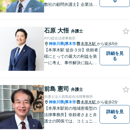
る
数社の顧問弁護士】企業法
務…会社法｜契約法務｜企業
間紛争｜会社訴訟｜労務紛争
｜債権回収｜法人破産 || 一
石原 大悟
般民事…交通事故｜労働｜不
弁護士
動産｜相続｜借金問題
AYU総合法律事務所
神奈川県
厚木市
本厚木駅
から徒歩5分
|
【本厚木駅 徒歩３分】依頼者
詳細を見
様にとっての最大の利益を第
る
一に考え、事件解決に臨んで
おります。神奈川県央地域に
根差し、みなさまから選ばれ
るべき県内Ｎｏ１の法律事務
前島 憲司
所を目指しております。
弁護士
弁護士法人前島綜合法律事務所
神奈川県
厚木市
本厚木駅
から徒歩2分
|
【本厚木駅前の地域密着型の
詳細を見
法律事務所】依頼者さまと弁
る
護士の関係では、コミュニケ
ーションの取りやすさを重