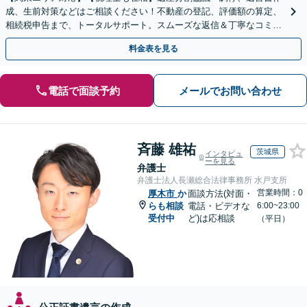
成、生前対策などはご相談ください！不動産の登記、評価額の算定、
相続税申告まで、トータルサポート。スムーズな返信＆丁寧なコミュ
ニケーション◎お気軽にご相談ください。
料金表を見る
電話で面談予約
メールでお問い合わせ
斉藤 雄祐
茨城県
インタビュ
ーを見る
弁護士
弁護士法人長瀬総合法律事務所 水戸支所
営業時間：0
厚木市
か
面談方法(対面・
らも相談
電話・ビデオな
6:00~23:00
受付中
ど)は応相談
（平日）