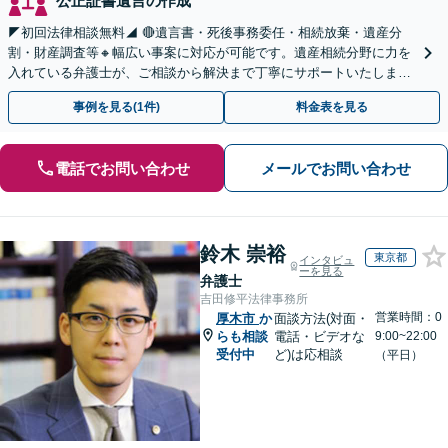
公正証書遺言の作成
◤初回法律相談無料◢ 🔴遺言書・死後事務委任・相続放棄・遺産分
割・財産調査等🔸幅広い事案に対応が可能です。遺産相続分野に力を
入れている弁護士が、ご相談から解決まで丁寧にサポートいたしま
す。まずはじっくりとお話ししてください。
事例を見る(1件)
料金表を見る
電話でお問い合わせ
メールでお問い合わせ
鈴木 崇裕
東京都
インタビュ
ーを見る
弁護士
吉田修平法律事務所
営業時間：0
厚木市
か
面談方法(対面・
らも相談
電話・ビデオな
9:00~22:00
受付中
ど)は応相談
（平日）