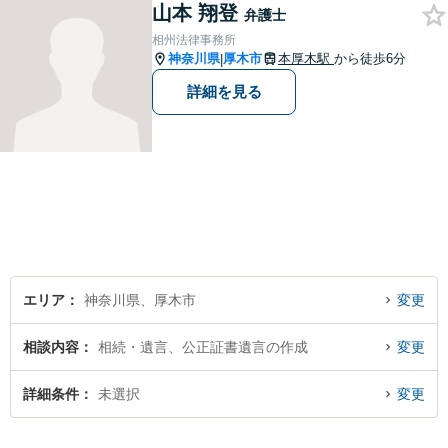
山本 翔登
う、全力でサポートします。
弁護士
相州法律事務所
神奈川県
厚木市
本厚木駅
から徒歩6分
|
詳細を見る
エリア
神奈川県、厚木市
変更
相談内容
相続・遺言、公正証書遺言の作成
変更
詳細条件
未選択
変更