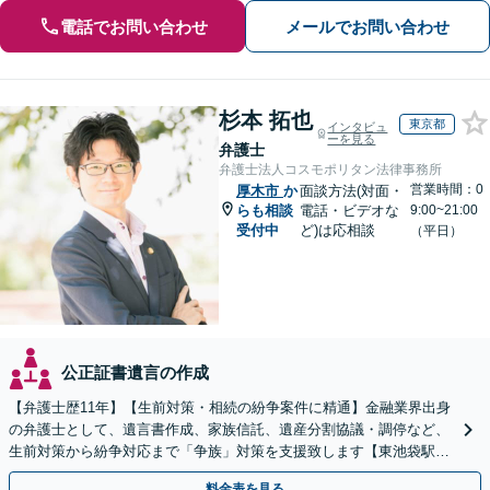
電話でお問い合わせ
メールでお問い合わせ
杉本 拓也
東京都
インタビュ
ーを見る
弁護士
弁護士法人コスモポリタン法律事務所
営業時間：0
厚木市
か
面談方法(対面・
らも相談
電話・ビデオな
9:00~21:00
受付中
ど)は応相談
（平日）
公正証書遺言の作成
【弁護士歴11年】【生前対策・相続の紛争案件に精通】金融業界出身
の弁護士として、遺言書作成、家族信託、遺産分割協議・調停など、
生前対策から紛争対応まで「争族」対策を支援致します【東池袋駅2
分】【初回面談無料】
料金表を見る