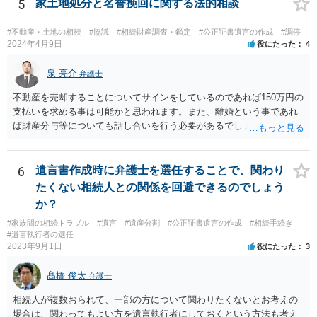
5
家土地処分と名誉挽回に関する法的相談
#不動産・土地の相続
#協議
#相続財産調査・鑑定
#公正証書遺言の作成
#調停
2024年4月9日
役にたった
4
泉 亮介
弁護士
不動産を売却することについてサインをしているのであれば150万円の
支払いを求める事は可能かと思われます。また、離婚という事であれ
ば財産分与等についても話し合いを行う必要があるでしょう。 細かい
事情をお伺いする必要もあるかと思われますので、一度お近くの弁護
士事務所へご相談されると良いでしょう。
6
遺言書作成時に弁護士を選任することで、関わり
たくない相続人との関係を回避できるのでしょう
か？
#家族間の相続トラブル
#遺言
#遺産分割
#公正証書遺言の作成
#相続手続き
#遺言執行者の選任
2023年9月1日
役にたった
3
髙橋 俊太
弁護士
相続人が複数おられて、一部の方について関わりたくないとお考えの
場合は、関わってもよい方を遺言執行者にしておくという方法も考え