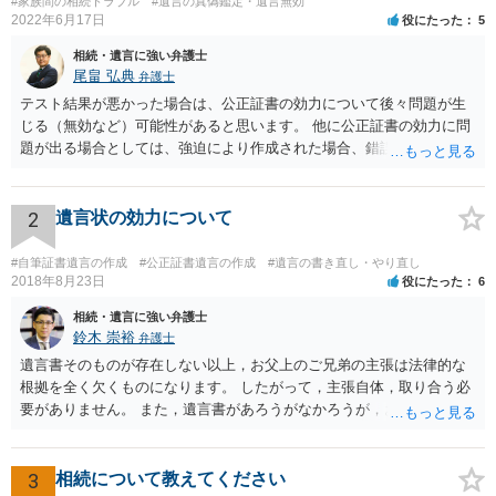
#家族間の相続トラブル
#遺言の真偽鑑定・遺言無効
2022年6月17日
役にたった
5
相続・遺言に強い弁護士
尾畠 弘典
弁護士
テスト結果が悪かった場合は、公正証書の効力について後々問題が生
じる（無効など）可能性があると思います。 他に公正証書の効力に問
題が出る場合としては、強迫により作成された場合、錯誤（勘違い）
の場合などがあります。 遺言の対象となる財産の多寡などにもよりま
すが、弁護士に作成を依頼する場合は、１０～数十万円程度になるケ
ースが多いと思います。 報酬体系は、弁護士ごとに異なりますので一
2
遺言状の効力について
律の基準はありません。
#自筆証書遺言の作成
#公正証書遺言の作成
#遺言の書き直し・やり直し
2018年8月23日
役にたった
6
相続・遺言に強い弁護士
鈴木 崇裕
弁護士
遺言書そのものが存在しない以上，お父上のご兄弟の主張は法律的な
根拠を全く欠くものになります。 したがって，主張自体，取り合う必
要がありません。 また，遺言書があろうがなかろうが，お父上のご兄
弟と面会しなければならない義務はもともとありません。 峰岸先生の
ご回答にもありますが， 代理人弁護士をたてて，その弁護士から相手
方に対して， ・相続に関する主張は法的根拠がなく，一切応じないこ
3
相続について教えてください