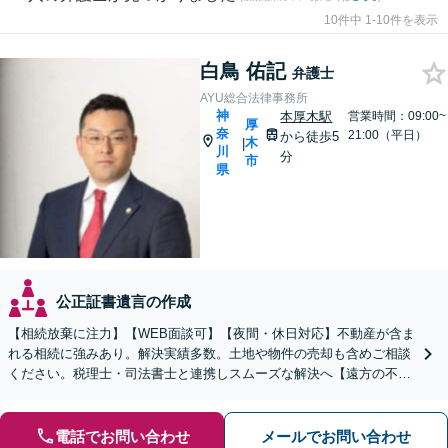
10件中 1-10件を表示
白鳥 佑記
弁護士
AYU総合法律事務所
神
本厚木駅
営業時間：09:00~
厚
奈
21:00（平日）
から徒歩5
木
|
川
分
市
県
公正証書遺言の作成
【相続放棄に注力】【WEB面談可】【夜間・休日対応】不動産が含ま
れる相続に強みあり。解決実績多数。土地や物件の売却も含めご相談
ください。税理士・司法書士と連携しスムーズな解決へ【遠方の不動
産もご相談ください】【初回相談30分1000円】
電話でお問い合わせ
メールでお問い合わせ