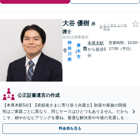
大谷 優樹
弁
インタビューを
見る
護士
相州法律事務所
神
本厚木駅
営業時間：10:00~
厚
奈
17:00（平日）
から徒歩6
木
|
川
分
市
県
公正証書遺言の作成
【本厚木駅5分】【依頼者さまに寄り添う弁護士】財産や家族の関係
性はご家庭ごとに異なり、同じケースはひとつもありません。だから
こそ、細やかなヒアリングを重ね、最適な解決策や今後の見通しを明
確にお示しします。ぜひ一度当事務所へご相談ください。
料金表を見る