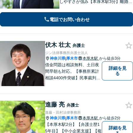
しやすさが強み【本厚木駅3分】離婚・
男女問題、相続・遺言、刑事事件、債
権回収など幅広く対応。面談の際に
電話でお問い合わせ
は、傾聴と共感を大切にしています。
一人で抱え込まずにご連絡ください。
伏木 壮太
弁護士
ジン法律事務所弁護士法人
神奈川県
厚木市
本厚木駅
から徒歩3分
|
借金問題は相談無料、土日夜
詳細を見
間早朝も対応。【事務所累計
る
相談4400件突破】民事裁判／
家事調停・審判／債務整理／
法人破産／相続／不貞トラブ
ル／離婚／男女問題
進藤 亮
弁護士
進藤・田村法律事務所
神奈川県
厚木市
本厚木駅
から徒歩2分
|
【本厚木駅2分】【弁護士歴1
詳細を見
5年目】【中小企業支援】【複