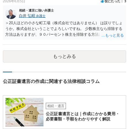
2026年6月5日
役にたった
3
示して相談した方がよいように思います。
相続・遺言に強い弁護士
白井 弘昭
弁護士
＞20人ほどの小さな町工場（株式会社ではありません） は誤りでしょ
うか。株式会社ということでよろしいですね。 少数株主なら排除する
方法はありますが、９０パーセント株主を排除する方法は現実的にあ
りません。 事業承継や株譲渡を進めるには、社員全員で本人を説得す
るか、家族を説得して承継させるかしかないでしょう。 また、出資者
がいれば、全員で会社を辞めて新たな会社を立ち上げることも考えら
もっとみる
れます。 それか、しばらく我慢して、社長が没した後に相続人から承
継させるしかないように思えます。 私見ながらご参考まで。
公正証書遺言の作成に関連する法律相談コラム
相続・遺言
公正証書遺言とは｜作成にかかる費用・
必要書類・手順をわかりやすく解説