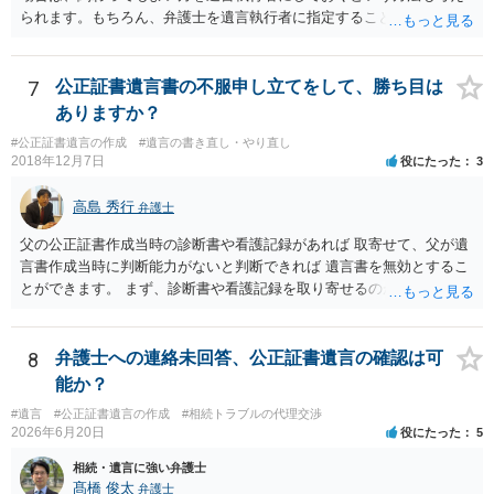
られます。もちろん、弁護士を遺言執行者に指定することもできます
が、（関わってもよい）相続人を遺言執行者に指定しておいて、その
方に再委任の権限を付与しておくという方法もあります。 一度、弁護
士に直接ご相談されることをお勧めいたします。
7
公正証書遺言書の不服申し立てをして、勝ち目は
ありますか？
#公正証書遺言の作成
#遺言の書き直し・やり直し
2018年12月7日
役にたった
3
高島 秀行
弁護士
父の公正証書作成当時の診断書や看護記録があれば 取寄せて、父が遺
言書作成当時に判断能力がないと判断できれば 遺言書を無効とするこ
とができます。 まず、診断書や看護記録を取り寄せるのが重要となり
ます。 ご自分で取り寄せるか、弁護士に取り寄せてもらうかしたらよ
いと思います。
8
弁護士への連絡未回答、公正証書遺言の確認は可
能か？
#遺言
#公正証書遺言の作成
#相続トラブルの代理交渉
2026年6月20日
役にたった
5
相続・遺言に強い弁護士
髙橋 俊太
弁護士