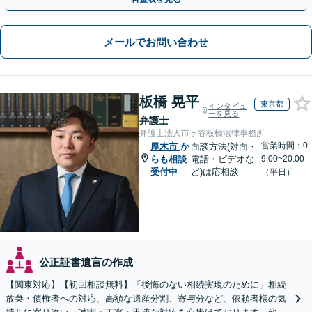
メールでお問い合わせ
板橋 晃平
東京都
インタビュ
ーを見る
弁護士
弁護士法人市ヶ谷板橋法律事務所
営業時間：0
厚木市
か
面談方法(対面・
らも相談
電話・ビデオな
9:00~20:00
受付中
ど)は応相談
（平日）
公正証書遺言の作成
【関東対応】【初回相談無料】「後悔のない相続実現のために」相続
放棄・債権者への対応、高額な遺産分割、寄与分など、依頼者様の気