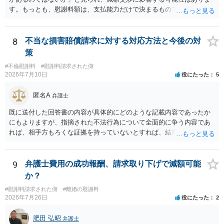
めることをおすすめいたします。 ご参考にしていただけますと幸いで
す。もっとも、慰謝料額は、支払能力だけで決まるものではなく、不
す。
貞行為の有無、やり取りの内容、会っていた回数、夫婦関係への影
響、離婚・別居の有無、証拠関係等によって判断されます。 ご記載の
ように、LINEのやり取りと数回の食事のみで性交渉がないのであれ
8
不当な損害賠償請求に対する対応方法と今後の対
ば、原則として不貞慰謝料支払義務は否定されます。他方で、性交渉
策
がない場合でも、親密なやり取りの内容や関係の態様によっては、婚
#不倫慰謝料
#慰謝料請求された側
姻共同生活の平穏を害したとして、例外的に慰謝料支払義務が肯定さ
2026年7月10日
役にたった
5
れることもあります。 すでに弁護士に依頼されているのであれば、車
の購入事情も含めて説明し、支払能力の問題と、そもそもの慰謝料額
匿名A
弁護士
の相当性を分けて交渉してもらう方がよいでしょう。
既に送付した回答書の内容が具体的にどのような記載内容であったか
にもよりますが、指摘された不法行為について全面的に争う内容であ
れば、相手方もろくな証拠を持っていないとすれば、結局は何もなく
（没交渉のまま）終わってしまう可能性はあると思います。 「疑いを
晴らす」ことが最重要なのであれば、むしろ、相手方から訴訟を提起
して貰い、あなたが勝訴（請求棄却）して不法行為が存在しなかった
9
弁護士費用の成功報酬、請求取り下げで減額可能
ことを公に認めてもらった方が（精神安定の面でも）ベターなのでは
か？
ないかとも思えます。そうであれば、「訴えられる」ことを怖がる必
#慰謝料請求された側
#離婚の慰謝料
要はなく、むしろ「出るところへ出ましょう」という態度の方が妥当
2026年7月26日
役にたった
2
です。 ただ、冒頭で述べたとおりこちらが強気に出て相手方に十分な
証拠がない場合には提訴されず消化不良状態で終わってしまう危険も
肥田 弘昭
弁護士
ありますので、名誉回復を重視するなら、逆に相手方を被告として債