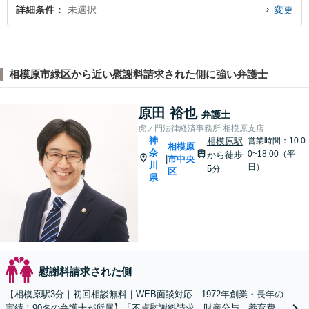
詳細条件
未選択
変更
相模原市緑区から近い慰謝料請求された側に強い弁護士
原田 裕也
弁護士
虎ノ門法律経済事務所 相模原支店
神
相模原駅
営業時間：10:0
相模原
奈
0~18:00（平
から徒歩
市中央
|
川
日）
5分
区
県
慰謝料請求された側
【相模原駅3分｜初回相談無料｜WEB面談対応｜1972年創業・長年の
実績！90名の弁護士が所属】「不貞慰謝料請求、財産分与、養育費、