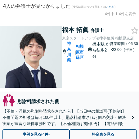
4
人の弁護士が見つかりました
(検索結果について詳しくは
こちら
)
4件中 1-4件を表示
福本 拓眞
弁護士
東京スタートアップ法律事務所 相模原支店
神
橋本駅
か
営業時間：06:30
相模
奈
~22:00（平日）
ら徒歩2
原市
|
川
分
緑区
県
慰謝料請求された側
【不倫・浮気の慰謝料請求をされたら】【当日中の相談可(予約制)】
不倫問題の相談は毎月100件以上、慰謝料請求された側の交渉・解決
実績が豊富な法律事務所です。【不倫相談は初回0円】 【電話相談で
ご契約まで対応可/来所不要】
事例を見る(4件)
料金表を見る