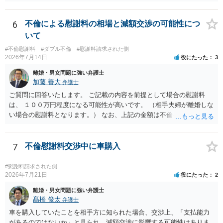
た内容であるからです。次に、サインをさせた経緯から、強迫取消の
可能性もあるかと思います。ご参考にしてください。
6
不倫による慰謝料の相場と減額交渉の可能性につ
いて
#不倫慰謝料
#ダブル不倫
#慰謝料請求された側
2026年7月14日
役にたった
3
離婚・男女問題に強い弁護士
加藤 善大
弁護士
ご質問に回答いたします。 ご記載の内容を前提として場合の慰謝料
は、 １００万円程度になる可能性が高いです。 （相手夫婦が離婚しな
い場合の慰謝料となります。） なお、上記の金額は不倫をした２名が
支払う総額の相場ですので、 ご自身が全額支払った場合は相手女性に
半額程度の支払を求める、 求償ができることになります。 その求償権
を放棄する場合の慰謝料相場は、６０万円から８０万円程度になるこ
7
不倫慰謝料交渉中に車購入
とが多いです。 （相手夫婦が離婚しませんので、減額してでも求償権
を放棄してもらうメリットがあることになります。） ５年後に離婚す
#慰謝料請求された側
る可能性について、慰謝料額に影響が出る可能性はないと考えます。
2026年7月21日
役にたった
2
最後に、ご依頼になる場合の弁護士費用は、ご依頼になる弁護士によ
離婚・男女問題に強い弁護士
り異なりますので、直接ご確認いただくといいですよ。 ご質問に対す
髙橋 俊太
弁護士
る回答は以上ですが、可能であれば、ご依頼になるかは別にして、お
車を購入していたことを相手方に知られた場合、交渉上、「支払能力
近くの弁護士に直接相談されて、今後の対応についてアドバイスを求
があるのではないか」と見られ、減額交渉に影響する可能性はありま