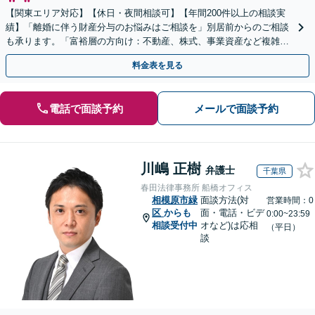
【関東エリア対応】【休日・夜間相談可】【年間200件以上の相談実
績】「離婚に伴う財産分与のお悩みはご相談を」別居前からのご相談
も承ります。「富裕層の方向け：不動産、株式、事業資産など複雑な
財産構成に対応したより詳細なアドバイスを提供」
料金表を見る
電話で面談予約
メールで面談予約
川嶋 正樹
弁護士
千葉県
春田法律事務所 船橋オフィス
相模原市緑
面談方法(対
営業時間：0
区
からも
面・電話・ビデ
0:00~23:59
相談受付中
オなど)は応相
（平日）
談