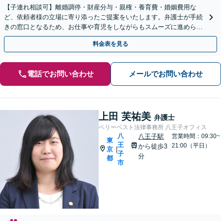
【子連れ相談可】離婚調停・財産分与・親権・養育費・婚姻費用な
ど、依頼者様の立場に寄り添ったご提案をいたします。弁護士が手続
きの窓口となるため、お仕事や育児をしながらもスムーズに進められ
ます。【相模原駅徒歩12分】【秘密厳守】
料金表を見る
電話でお問い合わせ
メールでお問い合わせ
上田 芙祐美
弁護士
ベリーベスト法律事務所 八王子オフィス
八
八王子駅
営業時間：09:30~
東
王
21:00（平日）
から徒歩3
京
|
子
分
都
市