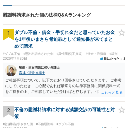
通じて慰謝料として500万円の請求を受けました。ご相談者様は、本件の対応
に悩んで当事務所にお問合せをいただき、当事務所の弁護士とのご面談を行
いました。 【解決の過程と結果】 ご面談後、減額の可能性が高いと判断しそ
慰謝料請求された側の法律Q&Aランキング
の旨をお伝えしたところ、ご依頼をいただくことになりました。約3ヶ月間の
交渉の結果、慰謝料は500万円から430万円の減額となり、求償権を放棄する
ことで70万円の支払いを約束する内容で合意書を作成し、解決することがで
1
きました。
ダブル不倫・借金・手切れ金だと思っていたお金
を1年後いまさら脅迫罪として通知書が来てまと
めて請求
#ダブル不倫
#慰謝料請求された側
#異性関係(不貞等)
#借金・浪費癖
#裁判
2026年7月30日
役にたった
3
離婚・男女問題に強い弁護士
森本 偲音
弁護士
ご相談事項について、以下のとおり回答させていただきます。 ご参考
にしていただき、ご心配であれば最寄りの法律事務所に関係資料一式
をご持参の上、ご相談していただければと存じます。 ① このLINEの
流れを見る限り、100万円は貸付金ではなく、手切れ金・和解金と評価
される可能性はあるのか ⇒LINEを含む１００万円の貸付に至るまでの
やり取り等の経緯、誓約書の内容等を踏まえて、関係を清算するため
2
不倫の慰謝料請求に対する減額交渉の可能性と対
の 金銭であったと評価される可能性はあると考えます。 ② 「今後一
策
切関与しないなら100万円振り込む」というLINEや誓約書は、裁判上
#慰謝料請求された側
#不倫慰謝料
#ダブル不倫
どの程度証拠価値があるのか ⇒前後のやり取りや誓約書の具体的内容