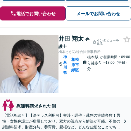
電話でお問い合わせ
メールでお問い合わせ
井田 翔太
弁
インタビューを
見る
護士
橋本さがみ総合法律事務所
神
橋本駅
か
営業時間：09:00
相模
奈
~18:00（平日）
ら徒歩5
原市
|
川
分
緑区
県
慰謝料請求された側
【電話相談可】【法テラス利用可】交渉・調停・裁判の実績多数！男
性・女性弁護士が所属しており、双方の視点から解決が可能。不倫の
慰謝料請求、財産分与、養育費、親権など、どんな些細なことでもお