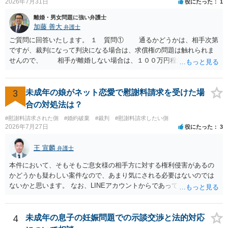
2026年7月31日
役にたった
1
を見ない限り、具体的な判断はできませんが、一定の証拠価値はある
と考えます。 ③ 借用書があっても、後から100万円を貸付扱いに変更
離婚・男女問題に強い弁護士
することは認められるのか。 ⇒おそらく１００万円は不当利得（受け
加藤 善大
弁護士
取る正当な権利がないのに利益を取得した）として返還請求されてい
ご質問に回答いたします。 １ 質問① 通るかどうかは、相手次第
るものかと推察しますので、 貸金返還ではないかと存じます。 ④ 私
ですが、裁判になって判決になる場合は、求償権の問題は触れられま
は現在、収入も不安定で貯金もなくリボ払い借金が既に約100万あり。
せんので、 相手が離婚しない場合は、１００万円程度となる可能
今年に再婚したが主人はお金に厳しい為、一括で220万円を支払う事は
性があると思われます。 交渉については、相手としても、裁判を
困難 仮に裁判で敗訴した場合でも、分割払いになる可能性はあります
するデメリットはありますから（経済的、時間的、精神的負担等）、
か。 ⇒判決となり敗訴してしまった場合は、強制執行により不動産等
反対にご自身が、裁判も辞さずという姿勢を示すことで、プラス
3
未成年の娘がネット恋愛で慰謝料請求を受けた場
の財産を差し押さえられ、そこから債権回収が図られることになりま
に働く可能性は有り得ます。 交渉で解決する多くの場合は、相手
合の対処法は？
すが、 和解であれば柔軟な解決が可能ですので、その場合は分割払
が弁護士に依頼しているケースで、５０万円以下で合意できる場合は
いにより支払うことも十分可能です。 ⑤ このような事情であれば、私
#慰謝料請求された側
#婚約破棄
#裁判
#慰謝料請求したい側
稀であると思います。 通常は、６０万円から８０万円程度になる
2026年7月27日
役にたった
3
は120万円のみ和解交渉を続けるべきでしょうか。 ⇒ご相談者様の認
ことが多いというのが私の印象です。 ２ 質問② ご記載の内容が
識を前提にすれば、１００万円も含めて返済する必要はないと考えら
減額を進めるうえでの交渉材料かと思います。 なお、ご自身が離
王 宣麟
れるため、 120万円のみについて交渉を続けることがベターかと存じ
弁護士
婚しないことは、交渉材料にはならないかと思いますので、ご注意く
ます。
ださい。 また、相手夫婦の婚姻関係が既に破綻していたことや、
本件において、そもそもご息女様の相手方に対する権利侵害があるの
相手女性が結婚しているとは知らなかったと主張することもあります
かどうかも疑わしい案件なので、あまり気にされる必要はないのでは
が、 ケースバイケースですので、ご自身の場合にそれらの主張が
ないかと思います。 なお、LINEアカウントからであっても、そこに紐
できるかはよくお考え下さい。 ３ 質問③ 違約金を５０万円とす
づけられた電話番号の開示→携帯電話会社から氏名・住所が開示され
る旨の交渉をすることが妥当かどうかという基準はありません。
るパターンはありえるものの、本件のような精神的損害が発生したと
公序良俗に反するような金額では、その条項自体が無効になり得ます
明確にいえないような案件において開示がなされる可能性も低いので
4
未成年の息子の妊娠問題での示談交渉と法的対応
が、 ２００万円でも、５０万円でも、公序良俗に反するほど高額
はないかと推察します。