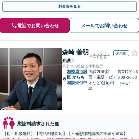
気軽にご相談ください【休日・夜間面談可】【橋本駅6分】
料金表を見る
電話でお問い合わせ
メールでお問い合わせ
森崎 善明
東京都
インタビュ
ーを見る
弁護士
東京中央総合法律事務所
相模原市緑
面談方法(対
営業時間：0
区
からも
面・電話・ビデ
9:00~20:00
相談受付中
オなど)は応相
（平日）
談
慰謝料請求された側
【初回相談無料】【電話相談対応】【不倫慰謝料請求の実績が豊富】