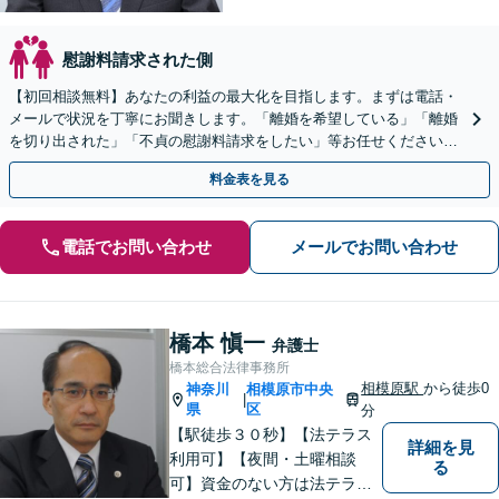
慰謝料請求された側
【初回相談無料】あなたの利益の最大化を目指します。まずは電話・
メールで状況を丁寧にお聞きします。「離婚を希望している」「離婚
を切り出された」「不貞の慰謝料請求をしたい」等お任せください。
【リーズナブルな料金設定】
料金表を見る
電話でお問い合わせ
メールでお問い合わせ
橋本 愼一
弁護士
橋本総合法律事務所
相模原駅
から徒歩0
神奈川
相模原市中央
|
県
区
分
【駅徒歩３０秒】【法テラス
詳細を見
利用可】【夜間・土曜相談
る
可】資金のない方は法テラス