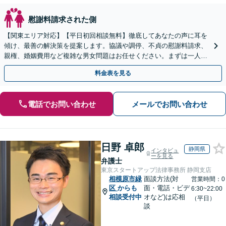
慰謝料請求された側
【関東エリア対応】【平日初回相談無料】徹底してあなたの声に耳を
傾け、最善の解決策を提案します。協議や調停、不貞の慰謝料請求、
親権、婚姻費用など複雑な男女問題はお任せください。まずは一人で
抱え込まずお話しください。
料金表を見る
電話でお問い合わせ
メールでお問い合わせ
日野 卓郎
静岡県
インタビュ
ーを見る
弁護士
東京スタートアップ法律事務所 静岡支店
相模原市緑
面談方法(対
営業時間：0
区
からも
面・電話・ビデ
6:30~22:00
相談受付中
オなど)は応相
（平日）
談