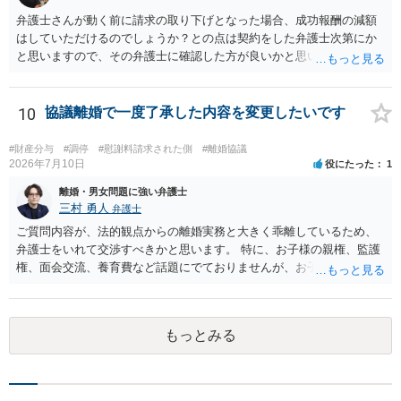
務不存在確認請求訴訟を提起することも考えられます（事案によって
弁護士さんが動く前に請求の取り下げとなった場合、成功報酬の減額
は、十分な根拠もなく不法行為と決めつけたことに対する慰謝料請求
はしていただけるのでしょうか？との点は契約をした弁護士次第にか
も併せて行う）。 しかしながら、訴訟への対応は（仮に弁護士へ対応
と思いますので、その弁護士に確認した方が良いかと思います。ご参
を任せるとしても）気力が必要であり、精神疾患を抱えながら対応す
考にしてください。
るのはしんどい面があります。 名誉回復を重視してとことん毅然と対
応するのがよいのか、それとも相手方の主張の一部をある程度受け入
10
協議離婚で一度了承した内容を変更したいです
れて（紛らわしい言動があったとして）示談や和解で収めるか、とい
う選択になると思います。弁護士によっても意見が分かれるところで
#財産分与
#調停
#慰謝料請求された側
#離婚協議
すので、地元の複数の弁護士に聞いてみた方がよいと思います。
2026年7月10日
役にたった
1
離婚・男女問題に強い弁護士
三村 勇人
弁護士
ご質問内容が、法的観点からの離婚実務と大きく乖離しているため、
弁護士をいれて交渉すべきかと思います。 特に、お子様の親権、監護
権、面会交流、養育費など話題にでておりませんが、お子様の権利を
守るための重要な検討事項です。 離婚する際に決めることは多く、そ
れを決めなかったために生じる質問がこの法律相談でも多くあげられ
ます。 一生に一度あるかないかの離婚という法律問題ですので、お近
もっとみる
くの弁護士事務所にご相談されることをお勧めします。