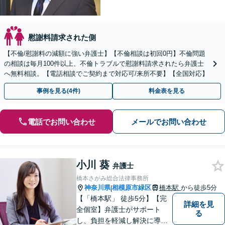
慰謝料請求された側
【不倫/慰謝料の減額に強い弁護士】【不倫相談は初回0円】不倫問題
の相談は毎月100件以上、不倫トラブルで慰謝料請求されたら弁護士
へ無料相談。【電話相談でご契約まで対応可/来所不要】【全国対応】
事例を見る(4件)
料金表を見る
電話でお問い合わせ
メールでお問い合わせ
小川 葵
弁護士
橋本さがみ総合法律事務所
神奈川県
相模原市緑区
橋本駅
から徒歩5分
|
【「橋本駅」 徒歩5分】【完
詳細を見
全個室】弁護士がサポート
る
し、負担を軽減し解決に導き