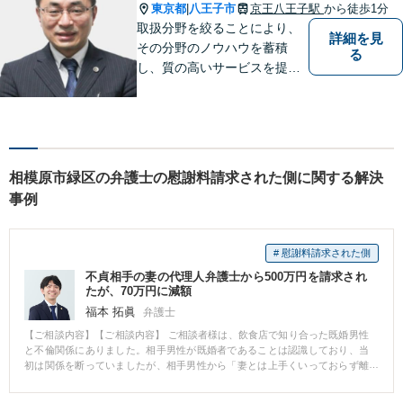
東京都
八王子市
京王八王子駅
から徒歩1分
|
取扱分野を絞ることにより、
詳細を見
その分野のノウハウを蓄積
る
し、質の高いサービスを提供
できるよう努めております。
全力でサポートさせていただ
きますので、お困りの際はご
相談ください。
相模原市緑区の弁護士の慰謝料請求された側に関する解決
事例
# 慰謝料請求された側
不貞相手の妻の代理人弁護士から500万円を請求され
たが、70万円に減額
福本 拓眞
弁護士
【ご相談内容】【ご相談内容】 ご相談者様は、飲食店で知り合った既婚男性
と不倫関係にありました。相手男性が既婚者であることは認識しており、当
初は関係を断っていましたが、相手男性から「妻とは上手くいっておらず離
婚する予定である」と聞かされていたこともあり、押しに負ける形で肉体関
係を持ってしまいました。 そのことが相手男性の配偶者に発覚し、弁護士を