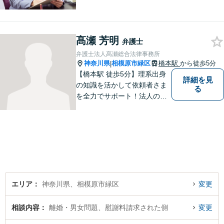
ます。 お話をじっくり聞き、
お客様の気持ちを尊重しなが
ら解決策を提案します。 まず
髙瀬 芳明
はご相談いただき、今後の進
弁護士
め方を一緒に考えましょう。
弁護士法人髙瀬総合法律事務所
【法テラス利用可】
神奈川県
相模原市緑区
橋本駅
から徒歩5分
|
【橋本駅 徒歩5分】理系出身
詳細を見
の知識を活かして依頼者さま
る
を全力でサポート！法人のお
客様も、個人のお客様も、ま
ずはざっくばらんにお悩みを
お話ください。ご相談者の話
したいことを整理しながら導
き出します。
エリア
神奈川県、相模原市緑区
変更
相談内容
離婚・男女問題、慰謝料請求された側
変更