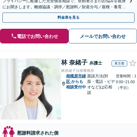
プライバシーに配慮した完全個室相談で、依頼者さまのお悩みを親身
にお聞きします。離婚協議・調停／慰謝料／財産分与／親権・養育
費・面会交流／婚姻費用【休日・夜間相談可】
料金表を見る
電話でお問い合わせ
メールでお問い合わせ
林 奈緒子
弁護士
東京都
林奈緒子法律事務所
相模原市緑
面談方法(対
営業時間：1
区
からも
面・電話・ビデ
0:00~21:00
相談受付中
オなど)は応相
（平日）
談
慰謝料請求された側