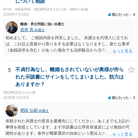
について相談
とはいえないと考えますので、 結局は、妥当かどうかというより
も、ご自身が納得できるかどうかという基準でお考えいただくといい
#中絶
#親族関係
#慰謝料請求された側
#婚外の妊娠
2026年7月10日
役にたった
4
と思います。 そのうえで、合意できるかは、相手も納得できるか
否かにかかってはきますが。 ４ 質問④ ご記載の内容からは判断
離婚・男女問題に強い弁護士
できないのですが、 清算条項を記載しないで合意することはリス
若井 亮
弁護士
クがありますので、むしろ、原則としては、清算条項を記載するべき
初めまして。 ご相談内容を拝見しました。 弁護士を代理人に立てれ
であるとお考えいただくといいです。 ご質問に対する回答は以上で
ば、これ以上直接やり取りをする必要はなくなりますし、新たな要求
すが、可能であれば、ご依頼になるかは別として、お近くの弁護士に
（金銭請求を含む）があった場合でも法的観点から当方に支払うべき
直接相談されて、 今後の対応についてアドバイス等を求めることを
義務があるのかを精査し、回答することができます。 代理人を立てな
お勧めいたします。 ご参考にしていただければ幸いです。
いのであれば、基本的にはご自身で対応していくことになります。 こ
れ以上の要求を回避するためには、合意内容を書面しておくことで
5
不貞行為なし、離婚もされていないが奥様が作ら
す。 特に重要な点としては、合意事項以外には貸し借りが無いことを
れた示談書にサインをしてしまいました。効力は
確認する条項（清算条項）をきちんと盛り込んでおくことです。 お金
ありますか？
を払うにしても、紛争が蒸し返されないよう、合意書を作成して取り
#慰謝料請求された側
交わすようにしてください。
2026年7月15日
役にたった
3
肥田 弘昭
弁護士
依頼された弁護士の意見を最優先にしてください。あくまでも上記の
事情を前提としています。まず示談書は公序良俗違反により無効の可
能性があります。条件が職業選択の自由という憲法上の人権を侵害し