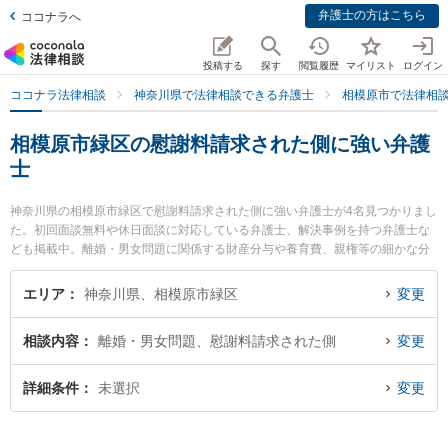
弁護士の方はこちら
ココナラへ
投稿する
探す
閲覧履歴
マイリスト
ログイン
ココナラ法律相談
神奈川県で法律相談できる弁護士
相模原市で法律相
相模原市緑区の慰謝料請求された側に強い弁護
士
神奈川県の相模原市緑区で慰謝料請求された側に強い弁護士が4名見つかりまし
た。初回面談無料や休日面談に対応している弁護士、解決事例を持つ弁護士な
ども掲載中。離婚・男女問題に関係する財産分与や養育費、親権等の細かな分
野での絞り込み検索もでき便利です。特に東京スタートアップ法律事務所 相模
原支店の福本 拓眞弁護士や橋本さがみ総合法律事務所の井田 翔太弁護士、橋本
エリア
神奈川県、相模原市緑区
変更
さがみ総合法律事務所の小川 葵弁護士のプロフィール情報や弁護士費用、強み
などが注目されています。『相模原市緑区で土日や夜間に発生した慰謝料請求
相談内容
離婚・男女問題、慰謝料請求された側
変更
された側のトラブルを今すぐに弁護士に相談したい』『慰謝料請求された側の
トラブル解決の実績豊富な近くの弁護士を検索したい』『初回相談無料で慰謝
料請求された側を法律相談できる相模原市緑区内の弁護士に相談予約したい』
詳細条件
未選択
変更
などでお困りの相談者さんにおすすめです。