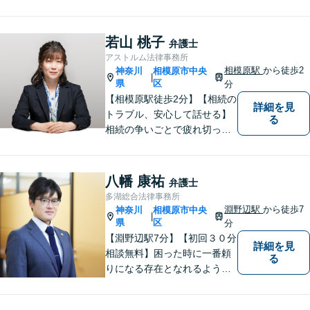
をご利用ください。解決に向
けて丁寧に、迅速に対応しま
す。住宅ローンの支払で悩ま
若山 桃子
弁護士
れている方も一度ご相談くだ
アストルム法律事務所
さい。最高の結果が出せるよ
相模原駅
から徒歩2
神奈川
相模原市中央
|
う自己研鑽を怠らず質の高い
県
区
分
仕事を目指します。
【相模原駅徒歩2分】【相続の
詳細を見
トラブル、安心して話せる】
る
相続の争いごとで疲れ切って
しまう前に。女性弁護士が一
貫対応、トラブルの解決を目
指します。遺産分割協議・遺
八幡 康祐
弁護士
留分・調停・裁判にも対応。
多湖総合法律事務所
淵野辺駅
から徒歩7
神奈川
相模原市中央
|
県
区
分
【淵野辺駅7分】【初回３０分
詳細を見
相談無料】困った時に一番頼
る
りになる存在となれるよう、
皆様のご事情に寄り添った問
題解決を心がけております。