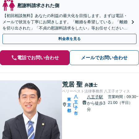
慰謝料請求された側
【初回相談無料】あなたの利益の最大化を目指します。まずは電話・
メールで状況を丁寧にお聞きします。「離婚を希望している」「離婚
を切り出された」「不貞の慰謝料請求をしたい」等お任せください。
【リーズナブルな料金設定】
料金表を見る
電話でお問い合わせ
メールでお問い合わせ
荒居 聖
弁護士
ベリーベスト法律事務所 八王子オフィス
八
八王子駅
営業時間：09:30~
東
王
21:00（平日）
から徒歩3
京
|
子
分
都
市