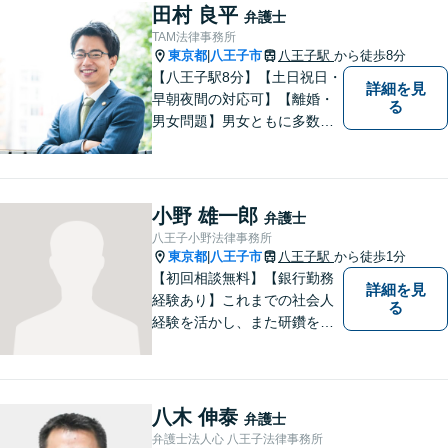
お電話の際に『ココナラ経由
田村 良平
弁護士
で八幡弁護士に相談希望』と
TAM法律事務所
お伝え下さい。
東京都
八王子市
八王子駅
から徒歩8分
|
【八王子駅8分】【土日祝日・
詳細を見
早朝夜間の対応可】【離婚・
る
男女問題】男女ともに多数実
績アリ。親権、財産分与～養
育費まで幅広く対応【交通事
故】【相続】もお任せくださ
い。
小野 雄一郎
弁護士
八王子小野法律事務所
東京都
八王子市
八王子駅
から徒歩1分
|
【初回相談無料】【銀行勤務
詳細を見
経験あり】これまでの社会人
る
経験を活かし、また研鑽を怠
らず、今後とも仕事をしてい
こうと考えております。おひ
とりで悩まれず、まずはお気
軽にご相談ください。
八木 伸泰
弁護士
弁護士法人心 八王子法律事務所