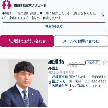
慰謝料請求された側
◆離婚・不倫に強い弁護士◆【早く解決したい】【責任を取らせた
い】【減額したい】【内密に解決したい】
料金表を見る
電話でお問い合わせ
メールでお問い合わせ
細淵 拓
神奈川県
インタビュー
を見る
弁護士
横浜綜合法律事務所
相模原市緑
面談方法(対
営業時間：0
区
からも
面・電話・ビデ
9:30~17:30
相談受付中
オなど)は応相
（平日）
談