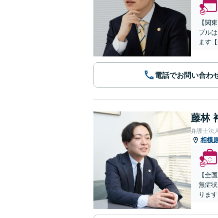
【関東
ブルは
ます【
電話でお問い合わ
藤林 
弁護士法
相模
【全国
無症状
ります