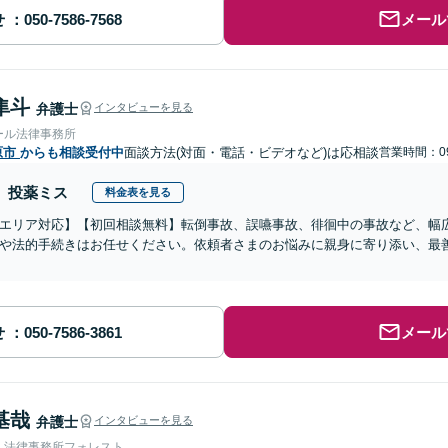
せ
メール
隼斗
弁護士
インタビューを見る
ール法律事務所
原市
からも相談受付中
面談方法(対面・電話・ビデオなど)は応相談
営業時間：09
投薬ミス
料金表を見る
エリア対応】【初回相談無料】転倒事故、誤嚥事故、徘徊中の事故など、幅
や法的手続きはお任せください。依頼者さまのお悩みに親身に寄り添い、最
せ
メール
基哉
弁護士
インタビューを見る
人法律事務所フォレスト