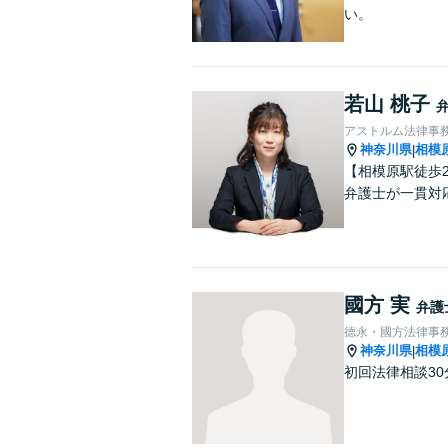
い。
若山 桃子
アストルム法律事
神奈川県
相模
|
【相模原駅徒歩
弁護士が一貫対
國方 実
弁護
德永・國方法律事
神奈川県
相模
|
初回法律相談3