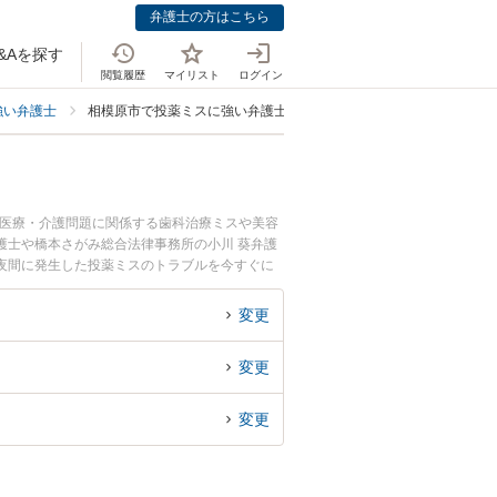
弁護士の方はこちら
&Aを探す
閲覧履歴
マイリスト
ログイン
強い弁護士
相模原市で投薬ミスに強い弁護士
。医療・介護問題に関係する歯科治療ミスや美容
護士や橋本さがみ総合法律事務所の小川 葵弁護
夜間に発生した投薬ミスのトラブルを今すぐに
できる相模原市内の弁護士に相談予約したい』な
変更
変更
変更