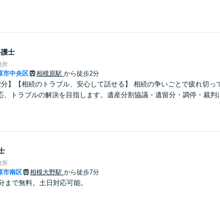
弁護士
務所
原市中央区
相模原駅
から徒歩2分
2分】【相続のトラブル、安心して話せる】 相続の争いごとで疲れ切っ
応、トラブルの解決を目指します。遺産分割協議・遺留分・調停・裁判
士
務所
原市南区
相模大野駅
から徒歩7分
0分まで無料。土日対応可能。