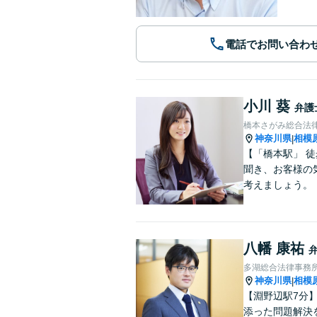
電話でお問い合わ
小川 葵
弁護
橋本さがみ総合法
神奈川県
相模
|
【「橋本駅」 
聞き、お客様の
考えましょう。
八幡 康祐
多湖総合法律事務
神奈川県
相模
|
【淵野辺駅7分
添った問題解決