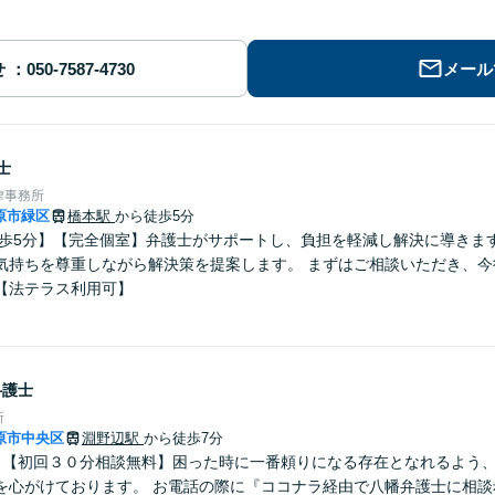
せ
メール
士
律事務所
原市緑区
橋本駅
から徒歩5分
徒歩5分】【完全個室】弁護士がサポートし、負担を軽減し解決に導きま
気持ちを尊重しながら解決策を提案します。 まずはご相談いただき、今
【法テラス利用可】
弁護士
所
原市中央区
淵野辺駅
から徒歩7分
】【初回３０分相談無料】困った時に一番頼りになる存在となれるよう
を心がけております。 お電話の際に『ココナラ経由で八幡弁護士に相談