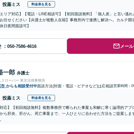
投薬ミス
料金表を見る
エリア対応】【電話・LINE相談可】【初回面談無料】「個人差」と言い逃
お任せください【弁護士が複数人在籍】事務所内で連携し解決へ。カルテ開
休日夜間面談可】
せ
メール
裕一郎
弁護士
人クローバー 東京法律事務所
原市
からも相談受付中
面談方法(対面・電話・ビデオなど)は応相談
営業時間：09
投薬ミス
料金表を見る
対応】【初回相談無料】複数事務所で断られた事案も和解に導く論理的アプ
から肝炎、肝がん、死亡事案まで、一人ひとりに合わせた方法をご提案しま
。