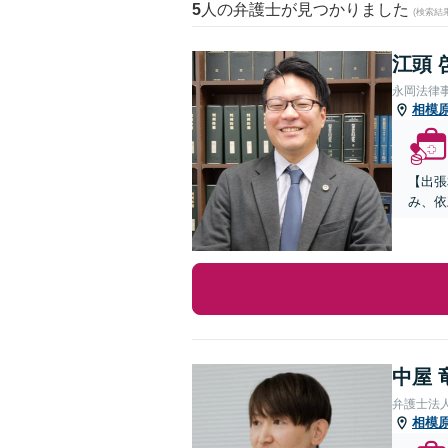
5
人の弁護士が見つかりました
(検索結
江頭 
永岡法律
相模
【出張
み、依
中屋 
弁護士法人
相模