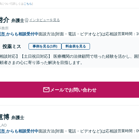
果について詳しくは
こちら
)
啓介
弁護士
インタビューを見る
事務所
原市
からも相談受付中
面談方法(対面・電話・ビデオなど)は応相談
営業時間：10
投薬ミス
事例を見る(1件)
料金表を見る
相談対応】【土日祝日対応】 医療機関の法律顧問で培った経験を活かし、困
頼者さまの心に寄り添った解決を目指します。
メールでお問い合わせ
竜博
弁護士
AO
原市
からも相談受付中
面談方法(対面・電話・ビデオなど)は応相談
営業時間：09