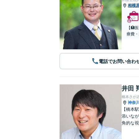
相模
【🏥
療費・
電話でお問い合わ
井田 
橋本さが
神奈
【橋本駅
添いなが
角的な視