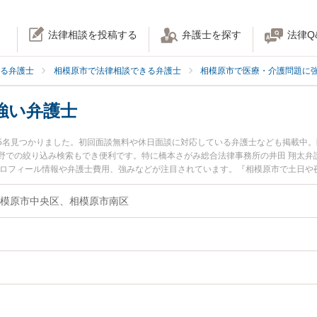
法律相談を投稿する
弁護士を探す
法律Q
る弁護士
相模原市で法律相談できる弁護士
相模原市で医療・介護問題に
強い弁護士
5名見つかりました。初回面談無料や休日面談に対応している弁護士なども掲載中
野での絞り込み検索もでき便利です。特に橋本さがみ総合法律事務所の井田 翔太弁
プロフィール情報や弁護士費用、強みなどが注目されています。『相模原市で土日や
決の実績豊富な近くの弁護士を検索したい』『初回相談無料で投薬ミスを法律相談
模原市中央区、相模原市南区