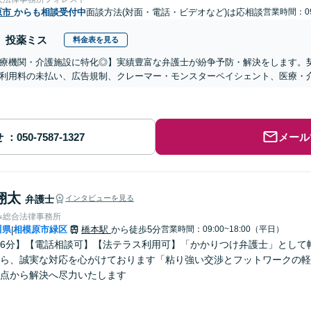
原市
からも相談受付中
面談方法(対面・電話・ビデオなど)は応相談
営業時間：09
投薬ミス
料金表を見る
医療機関・介護施設に特化◎】実績豊富な弁護士が紛争予防・解決をします。
利用料の未払い、広告規制、クレーマー・モンスターペイシェント、医療・
せ
メール
翔太
弁護士
インタビューを見る
み総合法律事務所
川県
相模原市緑区
橋本駅
から徒歩5分
営業時間：09:00~18:00（平日）
|
6分】【電話相談可】【法テラス利用可】「かかりつけ弁護士」として
ら、誠実な対応を心がけております「粘り強い交渉とフットワークの軽
点から解決へ尽力いたします