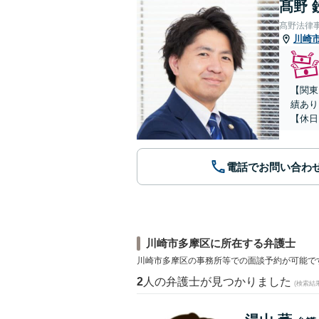
髙野 
髙野法律
川崎
【関東
績あり
【休日
電話でお問い合わ
川崎市多摩区に所在する弁護士
川崎市多摩区の事務所等での面談予約が可能で
2
人の弁護士が見つかりました
(検索結