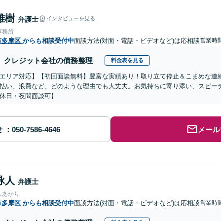
雅樹
弁護士
インタビューを見る
事務所
市多摩区
からも相談受付中
面談方法(対面・電話・ビデオなど)は応相談
営業時
クレジット会社の債務整理
料金表を見る
エリア対応】【初回面談無料】豊富な実績あり！取り立て停止＆こまめな連
払い、浪費など、どのような理由でも大丈夫。お気持ちに寄り添い、スピー
休日・夜間面談可】
せ
メール
詠人
弁護士
人あかり
市多摩区
からも相談受付中
面談方法(対面・電話・ビデオなど)は応相談
営業時間