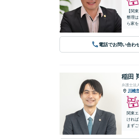
【関東
整理は
ら家を
電話でお問い合わ
稲田 
弁護士法
川崎
関東エ
ければ
まずご