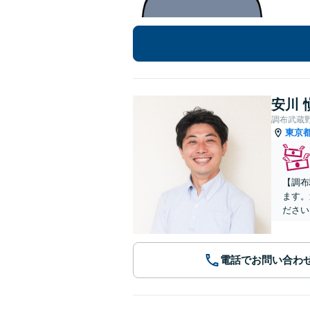
安川 
調布武蔵
東京
【調布
ます。
ださい
電話でお問い合わ