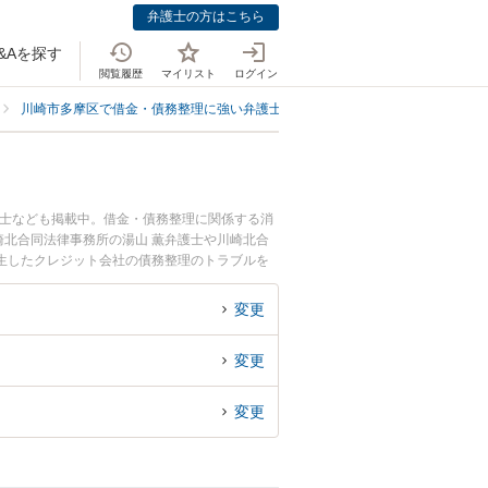
弁護士の方はこちら
&Aを探す
閲覧履歴
マイリスト
ログイン
川崎市多摩区で借金・債務整理に強い弁護士
川崎市多摩区でクレジット会
護士なども掲載中。借金・債務整理に関係する消
北合同法律事務所の湯山 薫弁護士や川崎北合
生したクレジット会社の債務整理のトラブルを
無料でクレジット会社の債務整理を法律相談でき
変更
変更
変更