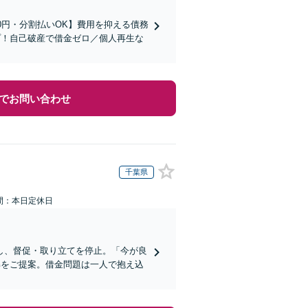
0円・分割払いOK】費用を抑える債務
プ！自己破産で借金ゼロ／個人再生な
でお問い合わせ
千葉県
間：本日定休日
し、督促・取り立てを停止。「今が良
解をご提案。借金問題は一人で抱え込