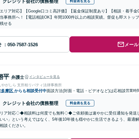
クレジット会社の債務整理
料金表を見る
エリア対応】【Google口コミ高評価】【返金保証制度あり】【相談・着手金
当事務所へ！【電話相談OK】年間1000件以上の相談実績。督促も即ストッ
残せる
せ
メール
翔平
弁護士
インタビューを見る
人やがしら 支所柏リバティ法律事務所
市多摩区
からも相談受付中
面談方法(対面・電話・ビデオなど)は応相談
営業時
クレジット会社の債務整理
料金表を見る
リア対応◇◆相談料は何度でも無料◇◆ご依頼後は速やかに受任通知を発送
いい」という考えではなく、5年後10年後も穏やかに生活できるよう、最適
相談ください。