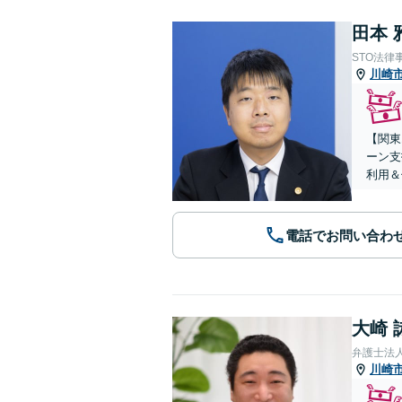
田本 
STO法律
川崎
【関東
ーン支
利用＆
電話でお問い合わ
大崎 
弁護士法
川崎