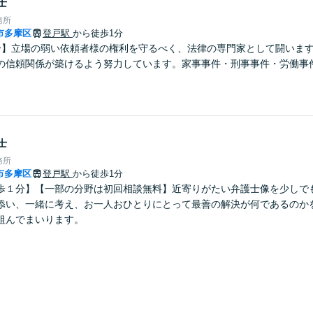
士
務所
市多摩区
登戸駅
から徒歩1分
分】立場の弱い依頼者様の権利を守るべく、法律の専門家として闘いま
の信頼関係が築けるよう努力しています。家事事件・刑事事件・労働事
士
務所
市多摩区
登戸駅
から徒歩1分
歩１分】【一部の分野は初回相談無料】近寄りがたい弁護士像を少しで
添い、一緒に考え、お一人おひとりにとって最善の解決が何であるのか
組んでまいります。