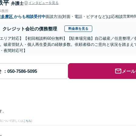
鉄平
弁護士
インタビューを見る
事務所
市多摩区
からも相談受付中
面談方法(対面・電話・ビデオなど)は応相談
営業時
クレジット会社の債務整理
料金表を見る
エリア対応】【初回相談料60分無料】【駐車場完備】自己破産／任意整理／
。破産管財人・個人再生委員の経験多数。依頼者様のご意向と状況を踏まえ
・夜間対応可】
せ
メール
す。
果について詳しくは
こちら
)