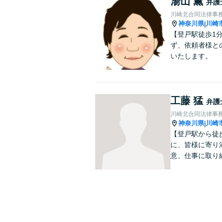
湯山 薫
弁護
川崎北合同法律事
神奈川県
川崎
|
【登戸駅徒歩1
ず、依頼者様と
いたします。
工藤 猛
弁護
川崎北合同法律事
神奈川県
川崎
|
【登戸駅から徒
に、皆様に寄り
意、仕事に取り