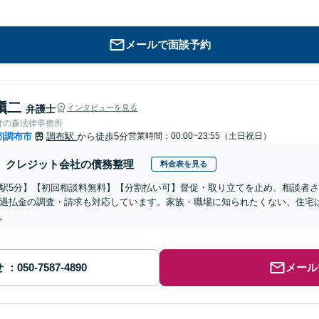
メールで面談予約
愼二
弁護士
インタビューを見る
野の森法律事務所
都
調布市
調布駅
から徒歩5分
営業時間：00:00~23:55（土日祝日）
|
クレジット会社の債務整理
料金表を見る
駅5分】【初回相談料無料】【分割払い可】督促・取り立てを止め、相談者
過払金の調査・請求も対応しています。家族・職場に知られたくない、住宅
。
せ
メール