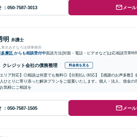
せ
メール
秀明
弁護士
人東京あすなろ法律事務所
市多摩区
からも相談受付中
面談方法(対面・電話・ビデオなど)は応相談
営業時
クレジット会社の債務整理
料金表を見る
エリア対応】◎相談は何度でも無料◎【分割払い対応】【感謝のお声多数】
人ひとりに寄り添った解決プランをご提案いたします。個人・法人、借金の
お気軽にご相談を
せ
メール