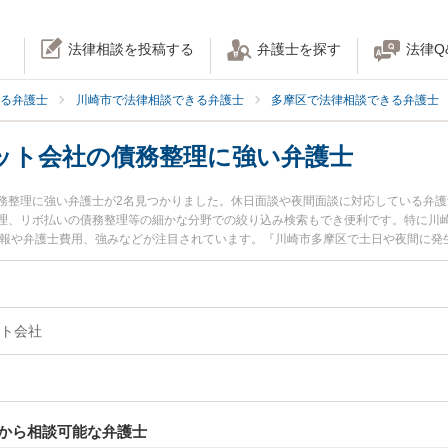
法律相談を投稿する
弁護士を探す
法律Q
る弁護士
川崎市で法律相談できる弁護士
多摩区で法律相談できる弁護士
ット会社の債務整理に強い弁護士
務整理に強い弁護士が2名見つかりました。休日面談や夜間面談に対応している弁
理、リボ払いの債務整理等の細かな分野での絞り込み検索もでき便利です。特に川崎
情報や弁護士費用、強みなどが注目されています。『川崎市多摩区で土日や夜間に発
社の債務整理のトラブル解決の実績豊富な近くの弁護士を検索したい』『初回相談
などでお困りの相談者さんにおすすめです。
ト会社
から相談可能な弁護士