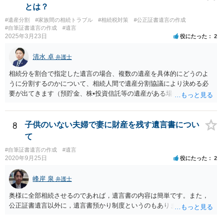
らめるしかないと思います。
とは？
#遺産分割
#家族間の相続トラブル
#相続税対策
#公正証書遺言の作成
#自筆証書遺言の作成
#遺言
2025年3月23日
役にたった
2
清水 卓
弁護士
相続分を割合で指定した遺言の場合、複数の遺産を具体的にどうのよ
うに分割するのかについて、相続人間で遺産分割協議により決める必
要が出てきます（預貯金、株•投資信託等の遺産がある場合に、どの遺
産についても相続分の割合で分けるのか、預貯金はある相続人に、株•
投資信託は他の相続人にというような分け方をするのか等について
は、相続人間で遺産分割協議により決める必要があります）。
8
子供のいない夫婦で妻に財産を残す遺言書につい
て
#自筆証書遺言の作成
#遺言
2020年9月25日
役にたった
2
峰岸 泉
弁護士
奥様に全部相続させるのであれば，遺言書の内容は簡単です。また，
公正証書遺言以外に，遺言書預かり制度というのもあります。