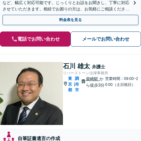
など、幅広く対応可能です。じっくりとお話をお聞きし、丁寧に対応
させていただきます。相続でお困りの方は、お気軽にご相談くださ
い。【電話相談可】
料金表を見る
電話でお問い合わせ
メールでお問い合わせ
石川 雄太
弁護士
リバーストーン法律事務所
東
調
柴崎駅
か
営業時間：09:00~2
京
布
|
0:00（土日祝日）
ら徒歩3分
都
市
自筆証書遺言の作成