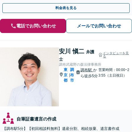
など有料相談になるものもございます
料金表を見る
電話でお問い合わせ
メールでお問い合わせ
安川 愼二
弁護
インタビューを見
る
士
調布武蔵野の森法律事務所
東
調
調布駅
か
営業時間：00:00~2
京
布
|
3:55（土日祝日）
ら徒歩5分
都
市
自筆証書遺言の作成
【調布駅5分】【初回相談料無料】遺産分割、相続放棄、遺言書作成