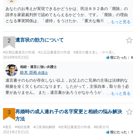
あなたのお考えが実現できるかどうかは、民法８９２条の「廃除」の
請求を家庭裁判所で認めてもらえるかどうか、です。「廃除」の理由
となる事実関係は、「虐待」をうけたか、「重大な侮辱」を受けた
か、推定相続人たる夫に「その他著しい非行」があったか否かです。
「廃除」は遺言でも可能です（民法８９３条）。 弁護士に具体的な事
情を話して相談して、「廃除」が可能か、実際に法律相談を受けるこ
2
遺言状の効力について
とをお勧めします。
#自筆証書遺言の作成
#公正証書遺言の作成
#遺言の書き直し・やり直し
2018年8月23日
役にたった
6
相続・遺言に強い弁護士
鈴木 崇裕
弁護士
遺言書そのものが存在しない以上，お父上のご兄弟の主張は法律的な
根拠を全く欠くものになります。 したがって，主張自体，取り合う必
要がありません。 また，遺言書があろうがなかろうが，お父上のご兄
弟と面会しなければならない義務はもともとありません。 峰岸先生の
ご回答にもありますが， 代理人弁護士をたてて，その弁護士から相手
方に対して， ・相続に関する主張は法的根拠がなく，一切応じないこ
3
再婚時の成人連れ子の名字変更と相続の悩み解決
と ・今後一切の連絡をしてこないでほしいこと ・連絡を継続してくる
方法
ようであれば警察への通報や法的措置も辞さないこと などを記載した
#遺言
#相続放棄
#口座凍結解除
#自筆証書遺言の作成
#財産分与
書面を発送してもらうことがよろしいように思います。
2021年2月21日
役にたった
7