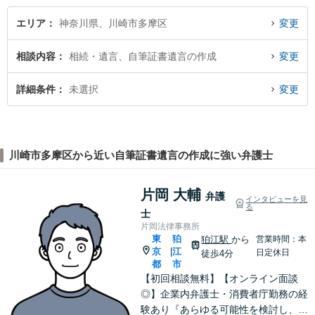
エリア
神奈川県、川崎市多摩区
変更
相談内容
相続・遺言、自筆証書遺言の作成
変更
詳細条件
未選択
変更
川崎市多摩区から近い自筆証書遺言の作成に強い弁護士
片岡 大輔
弁護
インタビューを見
る
士
片岡法律事務所
東
狛
狛江駅
から
営業時間：本
京
江
|
日定休日
徒歩4分
都
市
【初回相談無料】【オンライン面談
◎】企業内弁護士・消費者庁勤務の経
験あり『あらゆる可能性を検討し、単