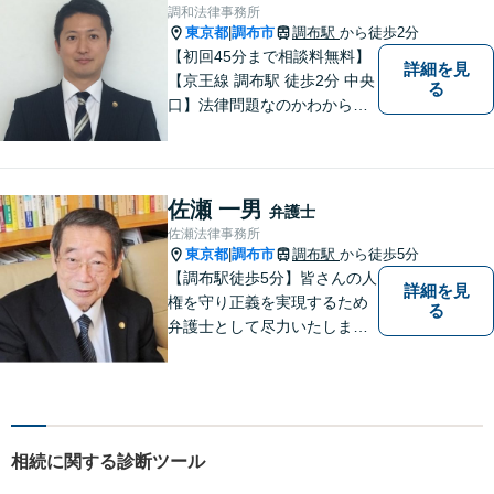
よう尽力いたします。
調和法律事務所
東京都
調布市
調布駅
から徒歩2分
|
【初回45分まで相談料無料】
詳細を見
【京王線 調布駅 徒歩2分 中央
る
口】法律問題なのかわからな
いようなお悩みであっても、
ご相談いただければ具体的な
見通しをご案内することが可
能です。 おひとりで悩まず、
佐瀬 一男
弁護士
まずはご相談ください。
佐瀬法律事務所
東京都
調布市
調布駅
から徒歩5分
|
【調布駅徒歩5分】皆さんの人
詳細を見
権を守り正義を実現するため
る
弁護士として尽力いたしま
す。離婚、相続、交通事故な
どお気軽にご相談ください。
相続に関する診断ツール