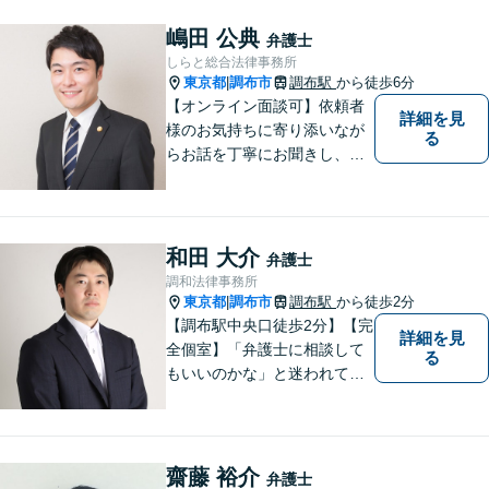
嶋田 公典
弁護士
しらと総合法律事務所
東京都
調布市
調布駅
から徒歩6分
|
【オンライン面談可】依頼者
詳細を見
様のお気持ちに寄り添いなが
る
らお話を丁寧にお聞きし、分
かりやすくご説明します。
和田 大介
弁護士
調和法律事務所
東京都
調布市
調布駅
から徒歩2分
|
【調布駅中央口徒歩2分】【完
詳細を見
全個室】「弁護士に相談して
る
もいいのかな」と迷われてい
る方は私にご相談ください。
ご依頼者様のお話を丁寧に聞
き、的確なアドバイスで「不
安」を「安心」に変えられる
齋藤 裕介
弁護士