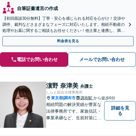
自筆証書遺言の作成
【初回面談30分無料】丁寧・安心を感じられる対応を心がけ！交渉や
調停、裁判などさまざまなフェーズに対応いたします。相続不動産の
処理やお墓に関するご相談もお任せください！他士業と連携し、満足
度の高い相続の実現を目指します【弁護士歴40年以上】
料金表を見る
電話でお問い合わせ
メールでお問い合わせ
濵野 奈津美
弁護士
しらと総合法律事務所
東京都
調布市
調布駅
から徒歩6分
|
相続問題の解決実績が豊富な
詳細を見
法律事務所です。家族信託・
る
事業承継など、生前対策にも
幅広く対応しています。【オ
ンライン面談対応】