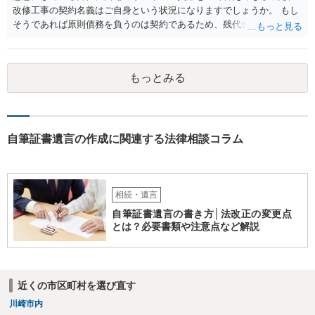
改修工事の契約名義はご自身という状況になりますでしょうか。 もし
そうであれば原則債務を負うのは契約であるため、残代金を捻出して
もらうよう約束した男性に支払いをお願いするしかないように思われ
ます。 入籍した場合でも、原則契約者が単独で全ての債務を負うこと
には変わりがありません。 なかなか対応に難しい案件であり、公開の
もっとみる
場でアドバイスを行うのも限界があるように思われますので、資料等
を持参のうえ個別に弁護士に相談されることをお勧めします。
自筆証書遺言の作成に関連する法律相談コラム
相続・遺言
自筆証書遺言の書き方│法改正の変更点
とは？必要書類や注意点など解説
近くの市区町村を選び直す
川崎市内