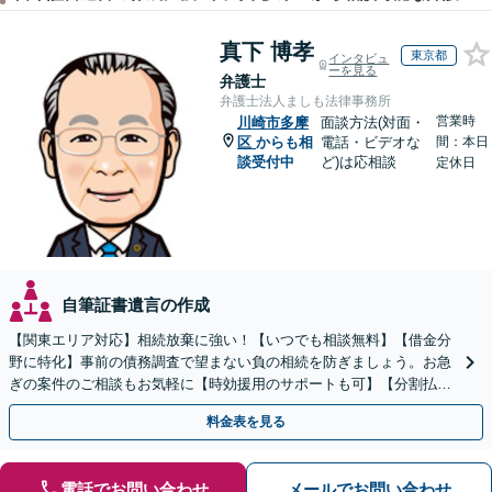
真下 博孝
東京都
インタビュ
ーを見る
弁護士
弁護士法人ましも法律事務所
営業時
川崎市多摩
面談方法(対面・
区
からも相
電話・ビデオな
間：本日
談受付中
ど)は応相談
定休日
自筆証書遺言の作成
【関東エリア対応】相続放棄に強い！【いつでも相談無料】【借金分
野に特化】事前の債務調査で望まない負の相続を防ぎましょう。お急
ぎの案件のご相談もお気軽に【時効援用のサポートも可】【分割払い
利用可】【休日電話相談可能】
料金表を見る
電話でお問い合わせ
メールでお問い合わせ