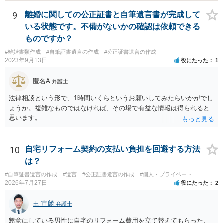
9
離婚に関しての公正証書と自筆遺言書が完成して
いる状態です。不備がないかの確認は依頼できる
ものですか？
#離婚書類作成
#自筆証書遺言の作成
#公正証書遺言の作成
2023年9月13日
役にたった
1
匿名A
弁護士
法律相談という形で、1時間いくらというお願いしてみたらいかがでし
ょうか。複雑なものではなければ、その場で有益な情報は得られると
思います。
10
自宅リフォーム契約の支払い負担を回避する方法
は？
#自筆証書遺言の作成
#遺言
#公正証書遺言の作成
#個人・プライベート
2026年7月27日
役にたった
2
王 宣麟
弁護士
懇意にしている男性に自宅のリフォーム費用を立て替えてもらった、