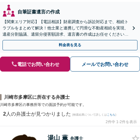
自筆証書遺言の作成
【関東エリア対応】【電話相談】財産調査から訴訟対応まで、相続ト
ラブルをまとめて解決！他士業と連携して円滑な不動産相続を実現、
遺産分割協議、遺留分侵害額請求、遺言書の作成はお任せください。
明確な料金体系【オンライン面談可能】
料金表を見る
電話でお問い合わせ
メールでお問い合わせ
川崎市多摩区に所在する弁護士
川崎市多摩区の事務所等での面談予約が可能です。
2
人の弁護士が見つかりました
(検索結果について詳しくは
こちら
)
2件中 1-2件を表示
湯山 薫
弁護士