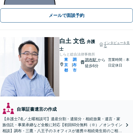
に「ダメ」では終わらせない。ダメな
部分は、その理由を説明し代案をご検
メールで面談予約
討いたします』セカンドオピニオン可
【狛江駅4分／休日夜間相談可】
白土 文也
弁護
インタビューを見
る
士
しらと総合法律事務所
東
調
調布駅
から
営業時間：本
京
布
|
日定休日
徒歩6分
都
市
自筆証書遺言の作成
【弁護士7名／土曜相談可】遺産分割・遺留分・相続放棄・遺言・家
族信託・事業承継など全般に対応【初回60分無料（※）／オンライン
相談】調布・三鷹・八王子の３オフィスが連携※相続発生前のご相談