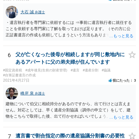
大石 誠
弁護士
・遺言執行者を専門家に依頼するには ⇒事前に遺言執行者に就任する
ことを依頼する専門家に了解を取っておけば足ります。（その方に公
正証書遺言の作成も依頼してしまうという方法もあります） 事前に了
解を取るだけであれば、契約は不要ですし、契約料を払う必要もあり
ません。 遺言執行者に就任し、遺言執行が完了したときの報酬だけ、
弁護士費用としてかかります。 ・亡くなった際に、法務局に預けた自
6
父が亡くなった後母が相続しますが同じ敷地内に
筆証書遺言の存在を親族がなかったものにされる可能性 ⇒自筆の遺言
あるアパートに父の弟夫婦が住んでいます
書を法務局に保管した場合、死亡後、法務局に遺言書の有無を照会す
#固定資産税
#成年後見(生前の財産管理)
#遺言
#遺産分割
#協議
ることになりますので、「法務局に預けた自筆証書遺言の存在を親族
#自筆証書遺言の作成
がなかったもの」にすることはできません。 存在をなかったものにす
2021年4月27日
役にたった
3
るというよりも、遺言の効力を争う（遺言は無効だ）と主張する場合
がありえますが、その予防方法は、遺言者と面談してみないと判断が
峰岸 泉
弁護士
難しいです。
建物について伯父に相続持分があるのですから、出て行けとは言えま
せん。対応としては、早く遺産分割協議（調停の申立て）をして、建
物をこちらで取得した後、出て行かせればいいでしょう。 建物の固定
資産税については、持分に応じた負担が考えられますが、時効にかか
っていない部分については請求すればいいと思います。 なお、家賃に
ついては、お父様自身が遺産分割手続をしなかったのですから、あき
7
遺言書で割合指定の際の遺産協議分割書の必要性