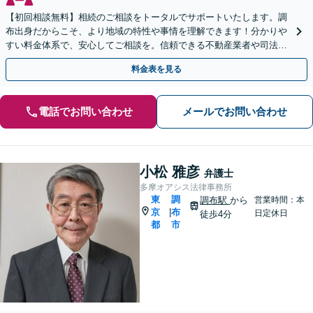
【初回相談無料】相続のご相談をトータルでサポートいたします。調
布出身だからこそ、より地域の特性や事情を理解できます！分かりや
すい料金体系で、安心してご相談を。信頼できる不動産業者や司法書
士、税理士などもご紹介可【出張相談可】【土日祝対応可】
料金表を見る
電話でお問い合わせ
メールでお問い合わせ
小松 雅彦
弁護士
多摩オアシス法律事務所
東
調
調布駅
から
営業時間：本
京
布
|
日定休日
徒歩4分
都
市