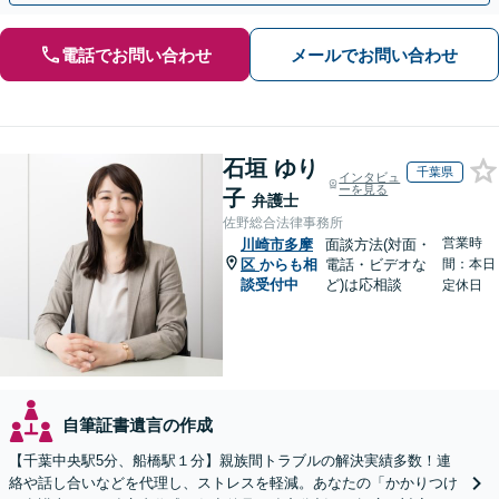
電話でお問い合わせ
メールでお問い合わせ
石垣 ゆり
千葉県
インタビュ
ーを見る
子
弁護士
佐野総合法律事務所
営業時
川崎市多摩
面談方法(対面・
区
からも相
電話・ビデオな
間：本日
談受付中
ど)は応相談
定休日
自筆証書遺言の作成
【千葉中央駅5分、船橋駅１分】親族間トラブルの解決実績多数！連
絡や話し合いなどを代理し、ストレスを軽減。あなたの「かかりつけ