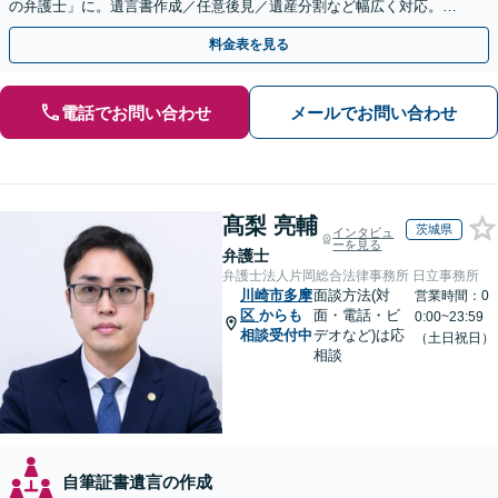
の弁護士」に。遺言書作成／任意後見／遺産分割など幅広く対応。お
気軽にご相談ください！【初回来所相談30分無料】
料金表を見る
電話でお問い合わせ
メールでお問い合わせ
髙梨 亮輔
茨城県
インタビュ
ーを見る
弁護士
弁護士法人片岡総合法律事務所 日立事務所
川崎市多摩
面談方法(対
営業時間：0
区
からも
面・電話・ビ
0:00~23:59
相談受付中
デオなど)は応
（土日祝日）
相談
自筆証書遺言の作成