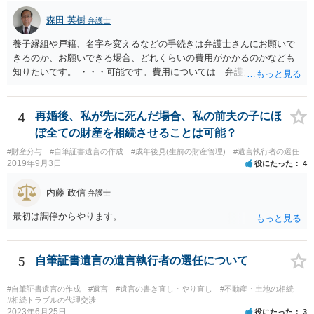
森田 英樹
弁護士
養子縁組や戸籍、名字を変えるなどの手続きは弁護士さんにお願いで
きるのか、お願いできる場合、どれくらいの費用がかかるのかなども
知りたいです。 ・・・可能です。費用については 弁護士と直接面談
の上 内容を確認し 協議の上個別に契約によって決まることになっ
ています。 やはり、成人した子のことまでごちゃごちゃ考えず、自分
の事だけ考えるべきなのでしょうか ・・・お子さんの事をまで含め良
4
再婚後、私が先に死んだ場合、私の前夫の子にほ
い解決案があればお悩みになるのは当然と言えば当然のことです。 彼
ぼ全ての財産を相続させることは可能？
と親子関係を結びたいと思っているが、名字は変えたくない・・・養
#財産分与
#自筆証書遺言の作成
#成年後見(生前の財産管理)
#遺言執行者の選任
子縁組の必要があり 氏も変更することになります。 しかし 彼は成人
2019年9月3日
役にたった
4
しているとは言え、自分の子と私の連れ子、全て平等にしたいと希
望。もちろん私もそうできればと思います。 ・・・婚姻前の契約 あ
内藤 政信
弁護士
るいは 遺言書などで その意思を実現する方法はあります。 弁護
士に相談してみてください。
最初は調停からやります。
5
自筆証書遺言の遺言執行者の選任について
#自筆証書遺言の作成
#遺言
#遺言の書き直し・やり直し
#不動産・土地の相続
#相続トラブルの代理交渉
2023年6月25日
役にたった
3