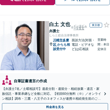
白土 文也
東京都
インタビュ
ーを見る
弁護士
しらと総合法律事務所
営業時
川崎市多摩
面談方法(対面・
区
からも相
電話・ビデオな
間：本日
談受付中
ど)は応相談
定休日
自筆証書遺言の作成
【弁護士7名／土曜相談可】遺産分割・遺留分・相続放棄・遺言・家
族信託・事業承継など全般に対応。【初回60分無料（※）／オンライ
ン相談】調布・三鷹・八王子の３オフィスが連携※相続発生前のご相
談など有料相談になるものもございます。
料金表を見る