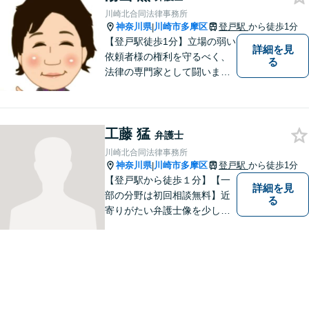
川崎北合同法律事務所
神奈川県
川崎市多摩区
登戸駅
から徒歩1分
|
【登戸駅徒歩1分】立場の弱い
詳細を見
依頼者様の権利を守るべく、
る
法律の専門家として闘いま
す。日々研鑽を怠らず、依頼
者様との信頼関係が築けるよ
う努力しています。家事事
工藤 猛
件・刑事事件・労働事件な
弁護士
ど、幅広く対応いたします。
川崎北合同法律事務所
神奈川県
川崎市多摩区
登戸駅
から徒歩1分
|
【登戸駅から徒歩１分】【一
詳細を見
部の分野は初回相談無料】近
る
寄りがたい弁護士像を少しで
も変えられるように、皆様に
寄り添い、一緒に考え、お一
人おひとりにとって最善の解
決が何であるのかを見極め、
誠心誠意、仕事に取り組んで
まいります。