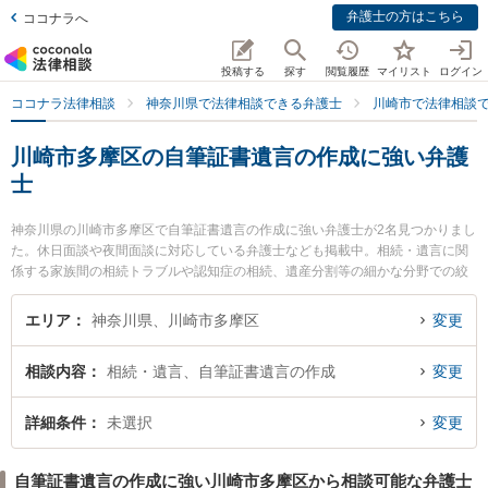
弁護士の方はこちら
ココナラへ
投稿する
探す
閲覧履歴
マイリスト
ログイン
ココナラ法律相談
神奈川県で法律相談できる弁護士
川崎市で法律相談
川崎市多摩区の自筆証書遺言の作成に強い弁護
士
神奈川県の川崎市多摩区で自筆証書遺言の作成に強い弁護士が2名見つかりまし
た。休日面談や夜間面談に対応している弁護士なども掲載中。相続・遺言に関
係する家族間の相続トラブルや認知症の相続、遺産分割等の細かな分野での絞
り込み検索もでき便利です。特に川崎北合同法律事務所の湯山 薫弁護士や川崎
北合同法律事務所の工藤 猛弁護士のプロフィール情報や弁護士費用、強みなど
エリア
神奈川県、川崎市多摩区
変更
が注目されています。『川崎市多摩区で土日や夜間に発生した自筆証書遺言の
作成のトラブルを今すぐに弁護士に相談したい』『自筆証書遺言の作成のトラ
相談内容
相続・遺言、自筆証書遺言の作成
変更
ブル解決の実績豊富な近くの弁護士を検索したい』『初回相談無料で自筆証書
遺言の作成を法律相談できる川崎市多摩区内の弁護士に相談予約したい』など
でお困りの相談者さんにおすすめです。
詳細条件
未選択
変更
自筆証書遺言の作成に強い川崎市多摩区から相談可能な弁護士