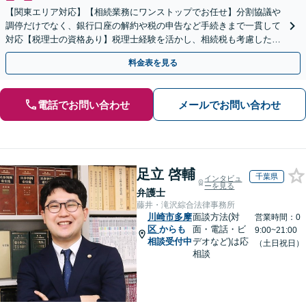
【関東エリア対応】【相続業務にワンストップでお任せ】分割協議や
調停だけでなく、銀行口座の解約や税の申告など手続きまで一貫して
対応【税理士の資格あり】税理士経験を活かし、相続税も考慮した相
続手続きもお任せください【初回相談無料】生前贈与も対応
料金表を見る
電話でお問い合わせ
メールでお問い合わせ
足立 啓輔
千葉県
インタビュ
ーを見る
弁護士
藤井・滝沢綜合法律事務所
川崎市多摩
面談方法(対
営業時間：0
区
からも
面・電話・ビ
9:00~21:00
相談受付中
デオなど)は応
（土日祝日）
相談