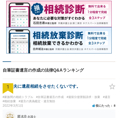
自筆証書遺言の作成の法律Q&Aランキング
1
夫に遺産相続をさせたくないです。
#家族間の相続トラブル
#自筆証書遺言の作成
#遺留分侵害額請求・放棄
#遺言
#相続放棄
#遺言の真偽鑑定・遺言無効
2022年3月1日
役にたった
8
匿名B
弁護士