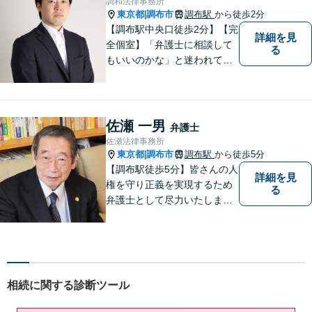
調和法律事務所
東京都
調布市
調布駅
から徒歩2分
|
【調布駅中央口徒歩2分】【完
詳細を見
全個室】「弁護士に相談して
る
もいいのかな」と迷われてい
る方は私にご相談ください。
ご依頼者様のお話を丁寧に聞
き、的確なアドバイスで「不
安」を「安心」に変えられる
佐瀬 一男
弁護士
よう尽力いたします。
佐瀬法律事務所
東京都
調布市
調布駅
から徒歩5分
|
【調布駅徒歩5分】皆さんの人
詳細を見
権を守り正義を実現するため
る
弁護士として尽力いたしま
す。離婚、相続、交通事故な
どお気軽にご相談ください。
相続に関する診断ツール