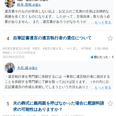
鈴木 崇裕
弁護士
遺言書そのものが存在しない以上，お父上のご兄弟の主張は法律的な
根拠を全く欠くものになります。 したがって，主張自体，取り合う必
要がありません。 また，遺言書があろうがなかろうが，お父上のご兄
弟と面会しなければならない義務はもともとありません。 峰岸先生の
ご回答にもありますが， 代理人弁護士をたてて，その弁護士から相手
方に対して， ・相続に関する主張は法的根拠がなく，一切応じないこ
4
自筆証書遺言の遺言執行者の選任について
と ・今後一切の連絡をしてこないでほしいこと ・連絡を継続してくる
ようであれば警察への通報や法的措置も辞さないこと などを記載した
#自筆証書遺言の作成
#遺言
#遺言の書き直し・やり直し
#不動産・土地の相続
書面を発送してもらうことがよろしいように思います。
#相続トラブルの代理交渉
2023年6月25日
役にたった
3
大石 誠
弁護士
・遺言執行者を専門家に依頼するには ⇒事前に遺言執行者に就任する
ことを依頼する専門家に了解を取っておけば足ります。（その方に公
正証書遺言の作成も依頼してしまうという方法もあります） 事前に了
解を取るだけであれば、契約は不要ですし、契約料を払う必要もあり
ません。 遺言執行者に就任し、遺言執行が完了したときの報酬だけ、
弁護士費用としてかかります。 ・亡くなった際に、法務局に預けた自
5
夫の葬式に義両親を呼ばなかった場合に慰謝料請
筆証書遺言の存在を親族がなかったものにされる可能性 ⇒自筆の遺言
求の可能性はありますか？
書を法務局に保管した場合、死亡後、法務局に遺言書の有無を照会す