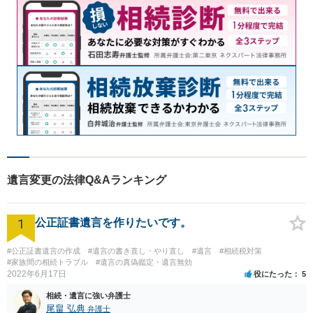
遺言変更の法律Q&Aランキング
1
公正証書遺言を作りたいです。
#公正証書遺言の作成
#遺言の書き直し・やり直し
#遺言
#相続税対策
#家族間の相続トラブル
#遺言の真偽鑑定・遺言無効
2022年6月17日
役にたった
5
相続・遺言に強い弁護士
尾畠 弘典
弁護士