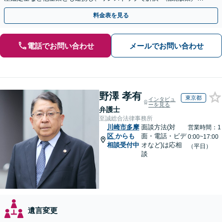
言書作成／遺留分侵害額請求／使い込み・寄与分など」
料金表を見る
電話でお問い合わせ
メールでお問い合わせ
野澤 孝有
東京都
インタビュ
ーを見る
弁護士
至誠総合法律事務所
川崎市多摩
面談方法(対
営業時間：1
区
からも
面・電話・ビデ
0:00~17:00
相談受付中
オなど)は応相
（平日）
談
遺言変更