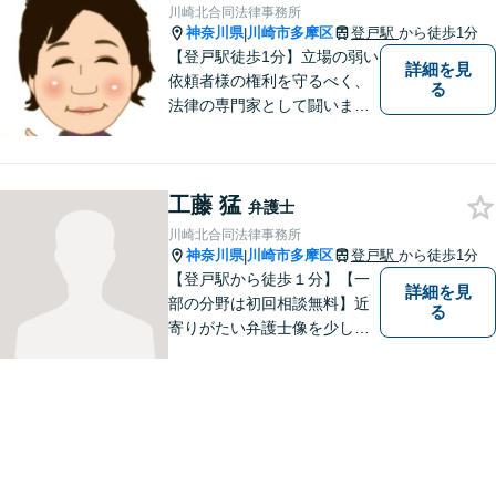
川崎北合同法律事務所
神奈川県
川崎市多摩区
登戸駅
から徒歩1分
|
【登戸駅徒歩1分】立場の弱い
詳細を見
依頼者様の権利を守るべく、
る
法律の専門家として闘いま
す。日々研鑽を怠らず、依頼
者様との信頼関係が築けるよ
う努力しています。家事事
工藤 猛
件・刑事事件・労働事件な
弁護士
ど、幅広く対応いたします。
川崎北合同法律事務所
神奈川県
川崎市多摩区
登戸駅
から徒歩1分
|
【登戸駅から徒歩１分】【一
詳細を見
部の分野は初回相談無料】近
る
寄りがたい弁護士像を少しで
も変えられるように、皆様に
寄り添い、一緒に考え、お一
人おひとりにとって最善の解
決が何であるのかを見極め、
誠心誠意、仕事に取り組んで
まいります。