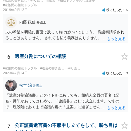
#遺言の書き直し・やり直し
#協議
#相続トラブルの代理交渉
ることになりますので、「法務局に預けた自筆証書遺言の存在を親族
#家族間の相続トラブル
がなかったもの」にすることはできません。 存在をなかったものにす
2019年9月13日
役にたった
5
るというよりも、遺言の効力を争う（遺言は無効だ）と主張する場合
がありえますが、その予防方法は、遺言者と面談してみないと判断が
内藤 政信
弁護士
難しいです。
夫の希望を明確に書面で残しておけばいいでしょう。 慰謝料請求され
ることはありません。 されても払う義務はありません。
6
遺産分割についての相談
#家族間の相続トラブル
#遺言の書き直し・やり直し
2023年7月14日
役にたった
3
松本 治
弁護士
「遺産分割協議書」とタイトルにあっても、相続人全員の署名（記
名）押印があってはじめて、「協議書」として成立します。ですの
で、現段階はあくまで協議内容の「提案」に過ぎません。 納得がいか
なければ、署名（記名）押印を拒むことです。１人でも拒むと協議不
成立となります。その場合、成立させたい相続人が、家庭裁判所に遺
産分割調停を申し立てなければなりません。 なお、弁護士の送付状
7
公正証書遺言書の不服申し立てをして、勝ち目は
は、通常、相続人全員分の（本件であれば４通の）「遺産分割協議