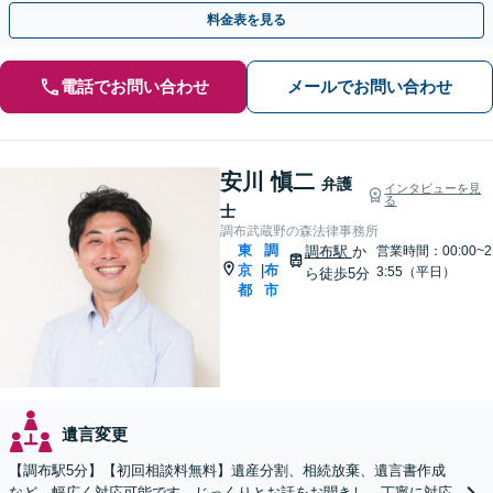
など有料相談になるものもございます
料金表を見る
電話でお問い合わせ
メールでお問い合わせ
安川 愼二
弁護
インタビューを見
る
士
調布武蔵野の森法律事務所
東
調
調布駅
か
営業時間：00:00~2
京
布
|
3:55（平日）
ら徒歩5分
都
市
遺言変更
【調布駅5分】【初回相談料無料】遺産分割、相続放棄、遺言書作成
など、幅広く対応可能です。じっくりとお話をお聞きし、丁寧に対応