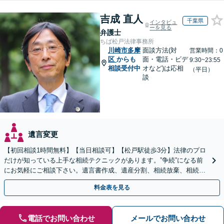
吉成 直人
千葉県
インタビュ
ーを見る
弁護士
ちば松戸法律事務所
川崎市多摩
面談方法(対
営業時間：0
区
からも
面・電話・ビデ
9:30~23:55
相談受付中
オなど)は応相
（平日）
談
遺言変更
【初回相談1時間無料】【当日相談可】【松戸駅徒歩3分】法律のプロ
だけが知っている上手な相続テクニックがあります。”争続”になる前
にお気軽にご相談下さい。遺言書作成、遺産分割、相続放棄、相続税
のことなど弁護経験豊富です。
料金表を見る
電話でお問い合わせ
メールでお問い合わせ