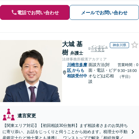
電話でお問い合わせ
メールでお問い合わせ
大城 基
神奈川県
インタビュ
ーを見る
樹
弁護士
法律事務所横濱アカデミア
川崎市多摩
面談方法(対
営業時間：0
区
からも
面・電話・ビデ
9:30~18:00
相談受付中
オなど)は応相
（平日）
談
遺言変更
【関東エリア対応】【初回相談30分無料】まず相談者さまのお気持ち
に寄り添い、お話をじっくりと伺うことから始めます。税理士や不動
産鑑定士など他士業とも連携し、ワンストップで解決「相続放棄／遺