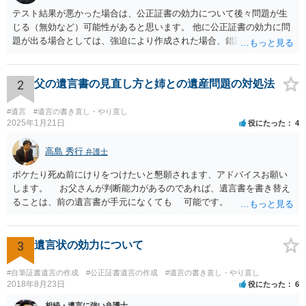
テスト結果が悪かった場合は、公正証書の効力について後々問題が生
じる（無効など）可能性があると思います。 他に公正証書の効力に問
題が出る場合としては、強迫により作成された場合、錯誤（勘違い）
の場合などがあります。 遺言の対象となる財産の多寡などにもよりま
すが、弁護士に作成を依頼する場合は、１０～数十万円程度になるケ
ースが多いと思います。 報酬体系は、弁護士ごとに異なりますので一
2
父の遺言書の見直し方と姉との遺産問題の対処法
律の基準はありません。
#遺言
#遺言の書き直し・やり直し
2025年1月21日
役にたった
4
高島 秀行
弁護士
ボケたり死ぬ前にけりをつけたいと懇願されます、アドバイスお願い
します。 お父さんが判断能力があるのであれば、遺言書を書き替え
ることは、前の遺言書が手元になくても 可能です。 将来遺言の効
力が争われますから、医師にお父さんが判断能力があるかどうか検査
してもらって 診断書を取得して、公証役場へ行って公正証書遺言を
作成するのがよいと思います。 将来争われることが見込まれること
3
遺言状の効力について
から、弁護士に依頼して手続きを進めた方がよいと思います。
#自筆証書遺言の作成
#公正証書遺言の作成
#遺言の書き直し・やり直し
2018年8月23日
役にたった
6
相続・遺言に強い弁護士