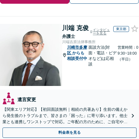
川端 克俊
東京都
インタビュ
ーを見る
弁護士
川端吉原法律事務所
川崎市多摩
面談方法(対
営業時間：0
区
からも
面・電話・ビデ
9:30~18:00
相談受付中
オなど)は応相
（平日）
談
遺言変更
【関東エリア対応】【初回面談無料｜相続の共著あり】生前の備えか
ら発生後のトラブルまで、皆さまの「困った」に寄り添います。他士
業とも連携しワンストップで対応。ご年配の方のために、ご自宅やご
近所への出張相談も実施【秘密厳守｜休日・夜間相談可】
料金表を見る