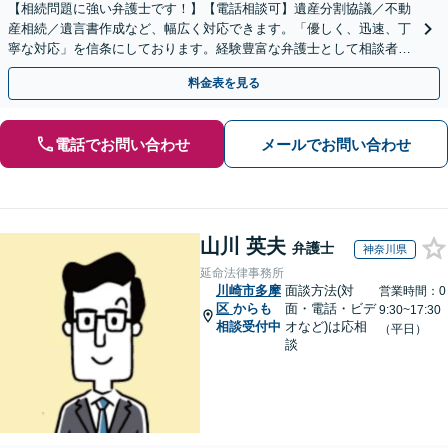
【相続問題に強い弁護士です！】【電話相談可】遺産分割協議／不動
産相続／遺言書作成など、幅広く対応できます。「優しく、迅速、丁
寧な対応」を信条にしております。経験豊富な弁護士として相談者様
のため全力を尽くします。お気軽にご相談ください。
料金表を見る
電話でお問い合わせ
メールでお問い合わせ
山川 英夫
弁護士
神奈川県
延命法律事務所
川崎市多摩
面談方法(対
営業時間：0
区
からも
面・電話・ビデ
9:30~17:30
相談受付中
オなど)は応相
（平日）
談