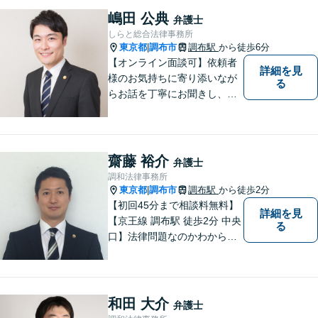
嶋田 公典
弁護士
しらと総合法律事務所
東京都
調布市
調布駅
から徒歩6分
|
【オンライン面談可】依頼者
詳細を見
様のお気持ちに寄り添いなが
る
らお話を丁寧にお聞きし、分
かりやすくご説明します。
齋藤 裕介
弁護士
調和法律事務所
東京都
調布市
調布駅
から徒歩2分
|
【初回45分まで相談料無料】
詳細を見
【京王線 調布駅 徒歩2分 中央
る
口】法律問題なのかわからな
いようなお悩みであっても、
ご相談いただければ具体的な
見通しをご案内することが可
能です。 おひとりで悩まず、
和田 大介
弁護士
まずはご相談ください。