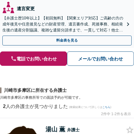
遺言変更
【弁護士歴10年以上】【初回無料】【関東エリア対応】ご高齢の方の
成年後見や任意後見などの財産管理、遺言書作成、死後事務、相続発
生後の遺産分割協議、複雑な遺留分請求まで、一貫して対応！他士業
との連携力を活かした最適解の追求【WEB面談対応】
料金表を見る
電話でお問い合わせ
メールでお問い合わせ
川崎市多摩区に所在する弁護士
川崎市多摩区の事務所等での面談予約が可能です。
2
人の弁護士が見つかりました
(検索結果について詳しくは
こちら
)
2件中 1-2件を表示
湯山 薫
弁護士