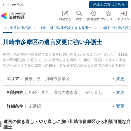
弁護士の方はこちら
ココナラへ
投稿する
探す
閲覧履歴
マイリスト
ログイン
ココナラ法律相談
神奈川県で法律相談できる弁護士
川崎市で法律相談
川崎市多摩区の遺言変更に強い弁護士
神奈川県の川崎市多摩区で遺言変更に強い弁護士が2名見つかりました。休日面
談や夜間面談に対応している弁護士なども掲載中。相続・遺言に関係する家族
間の相続トラブルや認知症の相続、遺産分割等の細かな分野での絞り込み検索
もでき便利です。特に川崎北合同法律事務所の湯山 薫弁護士や川崎北合同法律
事務所の工藤 猛弁護士のプロフィール情報や弁護士費用、強みなどが注目され
エリア
神奈川県、川崎市多摩区
変更
ています。『川崎市多摩区で土日や夜間に発生した遺言変更のトラブルを今す
ぐに弁護士に相談したい』『遺言変更のトラブル解決の実績豊富な近くの弁護
相談内容
相続・遺言、遺言の書き直し・やり直し
変更
士を検索したい』『初回相談無料で遺言変更を法律相談できる川崎市多摩区内
の弁護士に相談予約したい』などでお困りの相談者さんにおすすめです。
詳細条件
未選択
変更
遺言の書き直し・やり直しに強い川崎市多摩区から相談可能な弁
護士