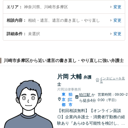
エリア
神奈川県、川崎市多摩区
変更
相談内容
相続・遺言、遺言の書き直し・やり直し
変更
詳細条件
未選択
変更
川崎市多摩区から近い遺言の書き直し・やり直しに強い弁護士
片岡 大輔
弁護
インタビューを見
る
士
片岡法律事務所
東
狛
狛江駅
か
営業時間：09:00~2
京
江
|
0:00（平日）
ら徒歩4分
都
市
【初回相談無料】【オンライン面談
◎】企業内弁護士・消費者庁勤務の経
験あり『あらゆる可能性を検討し、単