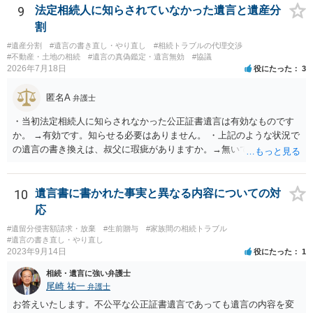
9
法定相続人に知らされていなかった遺言と遺産分
割
#遺産分割
#遺言の書き直し・やり直し
#相続トラブルの代理交渉
#不動産・土地の相続
#遺言の真偽鑑定・遺言無効
#協議
2026年7月18日
役にたった
3
匿名A
弁護士
・当初法定相続人に知らされなかった公正証書遺言は有効なものです
か。 →有効です。知らせる必要はありません。 ・上記のような状況で
の遺言の書き換えは、叔父に瑕疵がありますか。→無いです。 ・分割
する場合の比率は、現状で、客観的に見てどの程度が妥当と考えられ
ますか。 →本人が自由に決められますので、どこが妥当とは言えない
です。客観的な基準もありません。 ・できれば穏やかに、分割を拒否
10
遺言書に書かれた事実と異なる内容についての対
することはできますか。 →分割を拒否するということは、遺産はいら
応
ないということでしょうか。遺言で、受取を指定されててもいらない
#遺留分侵害額請求・放棄
#生前贈与
#家族間の相続トラブル
と拒否することはできます。理由を説明する必要はありません。
#遺言の書き直し・やり直し
2023年9月14日
役にたった
1
相続・遺言に強い弁護士
尾崎 祐一
弁護士
お答えいたします。不公平な公正証書遺言であっても遺言の内容を変