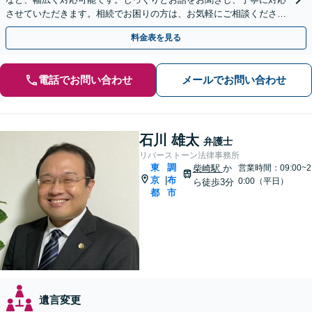
させていただきます。相続でお困りの方は、お気軽にご相談くださ
い。【電話相談可】
料金表を見る
電話でお問い合わせ
メールでお問い合わせ
石川 雄太
弁護士
リバーストーン法律事務所
東
調
柴崎駅
か
営業時間：09:00~2
京
布
|
0:00（平日）
ら徒歩3分
都
市
遺言変更