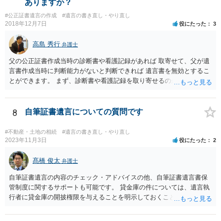
ありますか？
書」を作成するところ、１通だけの作成にとどめる理由が書かれてい
#公正証書遺言の作成
#遺言の書き直し・やり直し
るものです。
2018年12月7日
役にたった
3
高島 秀行
弁護士
父の公正証書作成当時の診断書や看護記録があれば 取寄せて、父が遺
言書作成当時に判断能力がないと判断できれば 遺言書を無効とするこ
とができます。 まず、診断書や看護記録を取り寄せるのが重要となり
ます。 ご自分で取り寄せるか、弁護士に取り寄せてもらうかしたらよ
いと思います。
8
自筆証書遺言についての質問です
#不動産・土地の相続
#遺言の書き直し・やり直し
2023年11月3日
役にたった
2
髙橋 俊太
弁護士
自筆証書遺言の内容のチェック・アドバイスの他、自筆証書遺言書保
管制度に関するサポートも可能です。 貸金庫の件については、遺言執
行者に貸金庫の開披権限を与えることを明示しておくことでクリアで
きます。