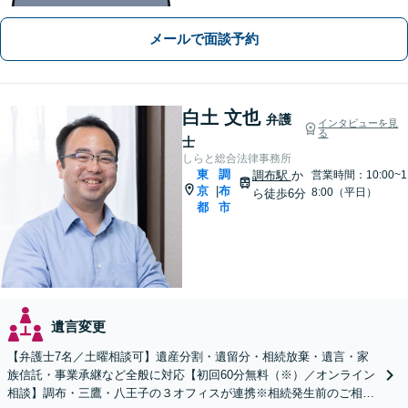
に「ダメ」では終わらせない。ダメな
部分は、その理由を説明し代案をご検
メールで面談予約
討いたします』セカンドオピニオン可
【狛江駅4分／休日夜間相談可】
白土 文也
弁護
インタビューを見
る
士
しらと総合法律事務所
東
調
調布駅
か
営業時間：10:00~1
京
布
|
8:00（平日）
ら徒歩6分
都
市
遺言変更
【弁護士7名／土曜相談可】遺産分割・遺留分・相続放棄・遺言・家
族信託・事業承継など全般に対応【初回60分無料（※）／オンライン
相談】調布・三鷹・八王子の３オフィスが連携※相続発生前のご相談