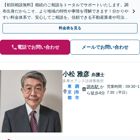
【初回相談無料】相続のご相談をトータルでサポートいたします。調
布出身だからこそ、より地域の特性や事情を理解できます！分かりや
すい料金体系で、安心してご相談を。信頼できる不動産業者や司法書
士、税理士などもご紹介可【出張相談可】【土日祝対応可】
料金表を見る
電話でお問い合わせ
メールでお問い合わせ
小松 雅彦
弁護士
多摩オアシス法律事務所
東
調
調布駅
か
営業時間：09:30~1
京
布
|
7:30（平日）
ら徒歩4分
都
市