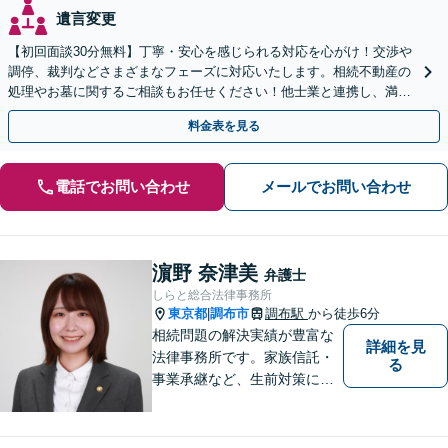
遺言変更
【初回面談30分無料】丁寧・安心を感じられる対応を心がけ！交渉や
調停、裁判などさまざまなフェーズに対応いたします。相続不動産の
処理やお墓に関するご相談もお任せください！他士業と連携し、満足
度の高い相続の実現を目指します【弁護士歴40年以上】
料金表を見る
電話でお問い合わせ
メールでお問い合わせ
濵野 奈津美
弁護士
しらと総合法律事務所
東京都
調布市
調布駅
から徒歩6分
|
相続問題の解決実績が豊富な
詳細を見
法律事務所です。家族信託・
る
事業承継など、生前対策にも
幅広く対応しています。【オ
ンライン面談対応】