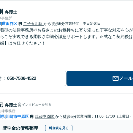
剛
弁護士
律事務所
都
世田谷区
二子玉川駅
から徒歩6分
営業時間：本日定休日
|
密着型の法律事務所🌱お客さまのお気持ちに寄り添った丁寧な対応を心
らこそ実現できる柔軟さ◎誠心誠意サポートします。正式なご契約後は
婚】はお任せください！
せ
メール
紀
弁護士
インタビューを見る
法律事務所
川県
川崎市中原区
武蔵中原駅
から徒歩5分
営業時間：11:00~17:00（土曜日）
|
奨学金の債務整理
料金表を見る