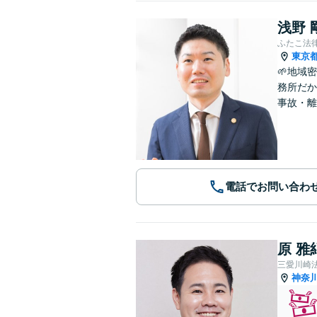
浅野 
ふたこ法
東京
🌱地域
務所だか
事故・離
電話でお問い合わ
原 雅
三愛川崎
神奈