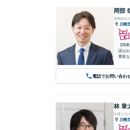
岡部 
葛飾総合
川崎
【関東
談はお
豊富な
電話でお問い合わ
林 章
弁護士法
川崎