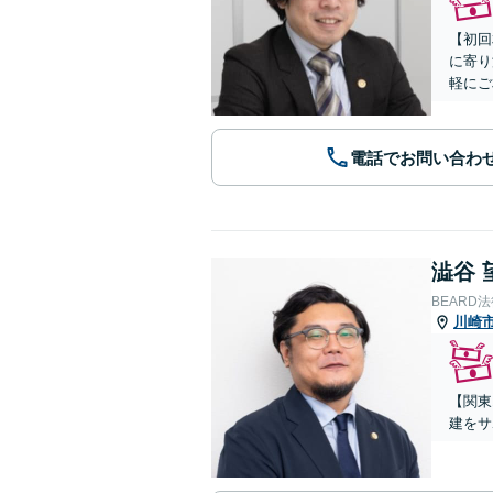
【初回
に寄り
軽にご
電話でお問い合わ
澁谷 
BEARD
川崎
【関東
建をサ