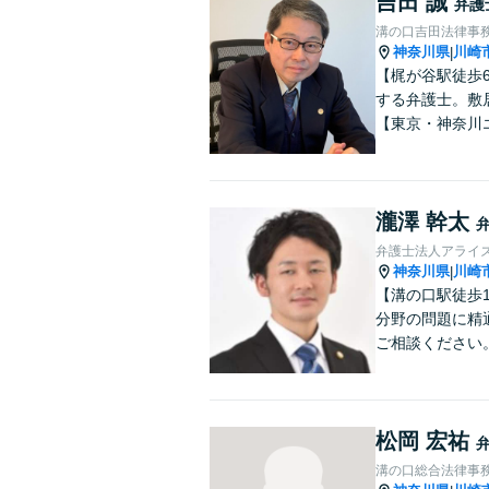
吉田 誠
弁護
溝の口吉田法律事
神奈川県
川崎
|
【梶が谷駅徒歩
する弁護士。敷
【東京・神奈川
瀧澤 幹太
弁護士法人アライ
神奈川県
川崎
|
【溝の口駅徒歩
分野の問題に精
ご相談ください
松岡 宏祐
溝の口総合法律事