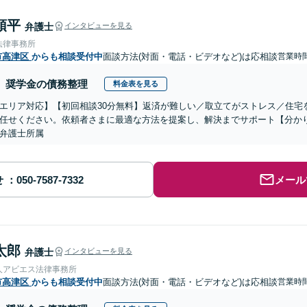
頌平
弁護士
インタビューを見る
法律事務所
市高津区
からも相談受付中
面談方法(対面・電話・ビデオなど)は応相談
営業時
奨学金の債務整理
料金表を見る
エリア対応】【初回相談30分無料】返済が難しい／取立てがストレス／住宅
任せください。依頼者さまに最適な方法を提案し、解決までサポート【分か
弁護士所属
せ
メール
太郎
弁護士
インタビューを見る
人アビエス法律事務所
市高津区
からも相談受付中
面談方法(対面・電話・ビデオなど)は応相談
営業時間