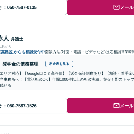
せ
メール
詠人
弁護士
人あかり
市高津区
からも相談受付中
面談方法(対面・電話・ビデオなど)は応相談
営業時間
奨学金の債務整理
料金表を見る
エリア対応】【Google口コミ高評価】【返金保証制度あり】【相談・着手金
当事務所へ！【電話相談OK】年間1000件以上の相談実績。督促も即ストッ
残せる
せ
メール