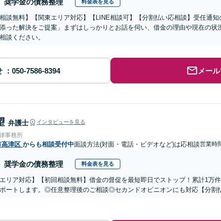
奨学金の債務整理
料金表を見る
相談無料】【関東エリア対応】【LINE相談可】【分割払い応相談】受任通
添った解決をご提案」まずはしっかりとお話を伺い、借金の理由や現在の状
相談ください。
せ
メール
望
弁護士
インタビューを見る
法律事務所
市高津区
からも相談受付中
面談方法(対面・電話・ビデオなど)は応相談
営業時
奨学金の債務整理
料金表を見る
エリア対応】【初回相談無料】借金の督促を最短即日でストップ！累計1万
ポートします。◎任意整理後のご相談◎セカンドオピニオンにも対応【分割