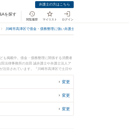
弁護士の方はこちら
&Aを探す
閲覧履歴
マイリスト
ログイン
川崎市高津区で借金・債務整理に強い弁護士
川崎市高津区で奨学金に強い
なども掲載中。借金・債務整理に関係する消費者
田法律事務所の吉田 誠弁護士や弁護士法人ア
どが注目されています。『川崎市高津区で土日や
くの弁護士を検索したい』『初回相談無料で奨学
変更
変更
変更