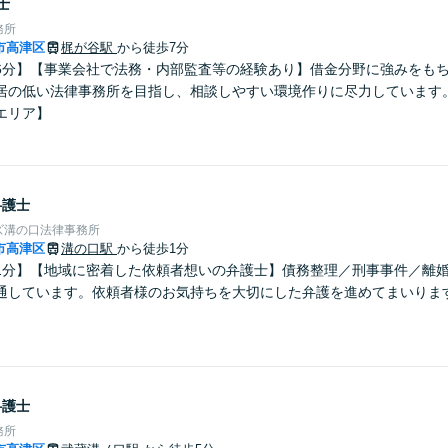
士
務所
市高津区
梶が谷駅
から徒歩7分
6分】【事業会社で法務・内部監査等の経験あり】借金分野に強みをも
居の低い法律事務所を目指し、相談しやすい環境作りに尽力しています
エリア】
弁護士
ズ溝の口法律事務所
市高津区
溝の口駅
から徒歩1分
1分】【地域に密着した依頼者想いの弁護士】債務整理／刑事事件／離
通しています。依頼者様のお気持ちを大切にした弁護を進めてまいりま
。
弁護士
務所