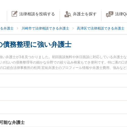
法律相談を投稿する
弁護士を探す
法律Q
る弁護士
川崎市で法律相談できる弁護士
高津区で法律相談できる弁護士
の債務整理に強い弁護士
強い弁護士が3名見つかりました。初回面談無料や休日面談に対応している弁護士
リボ払いの債務整理等の細かな分野での絞り込み検索もでき便利です。特に溝の口吉
溝の口総合法律事務所の松岡 宏祐弁護士のプロフィール情報や弁護士費用、強みな
今すぐに弁護士に相談したい』『奨学金の債務整理のトラブル解決の実績豊富な近
の弁護士に相談予約したい』などでお困りの相談者さんにおすすめです。
可能な弁護士