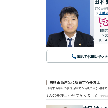
田本 
STO法律
川崎
【関東
ーン支
利用＆
電話でお問い合わ
川崎市高津区に所在する弁護士
川崎市高津区の事務所等での面談予約が可能で
3
人の弁護士が見つかりました
(検索結