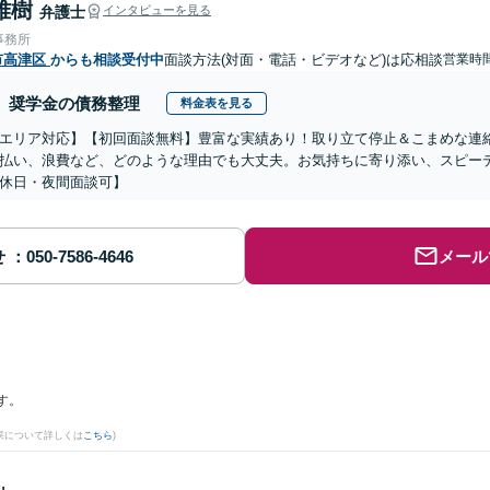
雅樹
弁護士
インタビューを見る
事務所
市高津区
からも相談受付中
面談方法(対面・電話・ビデオなど)は応相談
営業時
奨学金の債務整理
料金表を見る
エリア対応】【初回面談無料】豊富な実績あり！取り立て停止＆こまめな連
払い、浪費など、どのような理由でも大丈夫。お気持ちに寄り添い、スピー
休日・夜間面談可】
せ
メール
す。
果について詳しくは
こちら
)