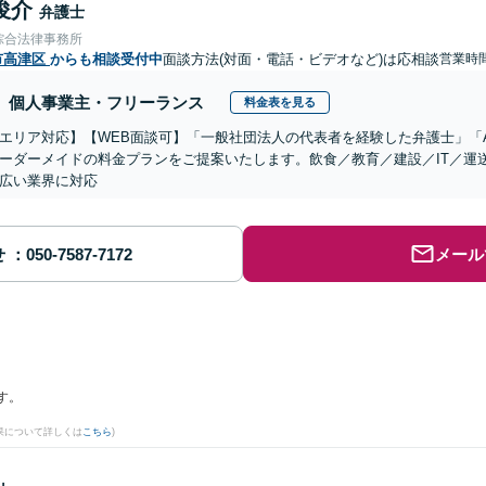
俊介
弁護士
綜合法律事務所
市高津区
からも相談受付中
面談方法(対面・電話・ビデオなど)は応相談
営業時
個人事業主・フリーランス
料金表を見る
エリア対応】【WEB面談可】「一般社団法人の代表者を経験した弁護士」「
ーダーメイドの料金プランをご提案いたします。飲食／教育／建設／IT／運
広い業界に対応
せ
メール
す。
果について詳しくは
こちら
)