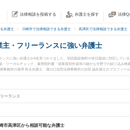
法律相談を投稿する
弁護士を探す
法律Q
る弁護士
川崎市で法律相談できる弁護士
高津区で法律相談できる弁護士
業主・フリーランスに強い弁護士
ランスに強い弁護士が4名見つかりました。初回面談無料や休日面談に対応してい
成・リーガルチェック、雇用契約書・就業規則作成等の細かな分野での絞り込み検
法律事務所の瀧澤 幹太弁護士、溝の口吉田法律事務所の吉田 誠弁護士のプロフィー
人事業主・フリーランスのトラブルを今すぐに弁護士に相談したい』『個人事業主
事業主・フリーランスを法律相談できる川崎市高津区内の弁護士に相談予約したい
リーランス
崎市高津区から相談可能な弁護士