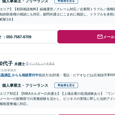
個人事業主・フリーランス
料金表を見る
エリア】【初回相談無料】組織運営／クレーム対応／企業間トラブル／債権
知的財産権の相談にも対応」顧問弁護士にこまめに相談し、トラブルを未然
町駅1分】
せ
メール
加代子
弁護士
インタビューを見る
本法律事務所
市高津区
からも相談受付中
面談方法(対面・電話・ビデオなど)は応相談
営業時
個人事業主・フリーランス
料金表を見る
エリア対応】【MBAホルダーの弁護士】【上場企業の役員経験あり】「ワン
メーカーの財務部での実務経験を活かし、ビジネスの実情に即した法的アド
報制度整備に対応」