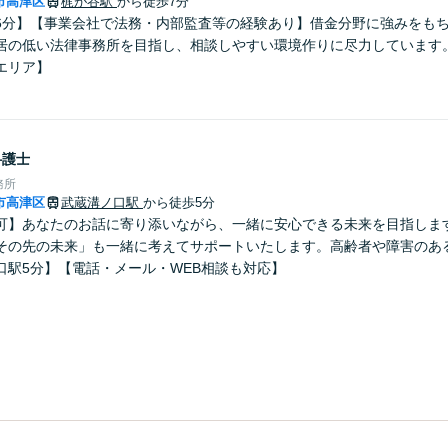
市高津区
梶が谷駅
から徒歩7分
6分】【事業会社で法務・内部監査等の経験あり】借金分野に強みをも
居の低い法律事務所を目指し、相談しやすい環境作りに尽力しています
エリア】
弁護士
務所
市高津区
武蔵溝ノ口駅
から徒歩5分
可】あなたのお話に寄り添いながら、一緒に安心できる未来を目指しま
その先の未来」も一緒に考えてサポートいたします。高齢者や障害のあ
口駅5分】【電話・メール・WEB相談も対応】