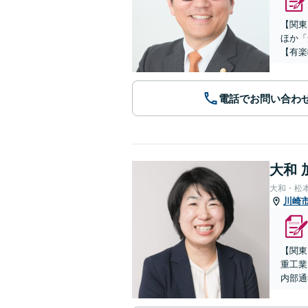
【関東
ほか「
【有楽
電話でお問い合わ
大和 
大和・松
川崎
【関東
重工業
内部通