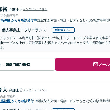
知裕
弁護士
インタビューを見る
イア法律事務所
市高津区
からも相談受付中
面談方法(対面・電話・ビデオなど)は応相談
営業時
個人事業主・フリーランス
料金表を見る
チャットツール利用可】【関東エリア対応】スタートアップ企業や個人事業主
ebサービス立上げ、広告記事やSNSキャンペーンのチェックも企画段階か
す。
せ
メール
亮太
弁護士
インタビューを見る
央法律事務所
市高津区
からも相談受付中
面談方法(対面・電話・ビデオなど)は応相談
営業時