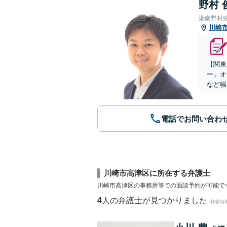
野村 
湘南野村
川崎
【関東
ー」オ
など幅
電話でお問い合わ
川崎市高津区に所在する弁護士
川崎市高津区の事務所等での面談予約が可能で
4
人の弁護士が見つかりました
(検索結