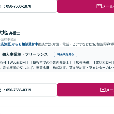
せ
メール
大地
弁護士
ル法律事務所
市高津区
からも相談受付中
面談方法(対面・電話・ビデオなど)は応相談
営業時
個人事業主・フリーランス
料金表を見る
応可【Web面談可】【博報堂での企業内弁護士】【広告法務】【電話相談可】Yo
、新規事業の立ち上げ、事業承継、株式譲渡、英文契約書・英文レターのレ
せ
メー