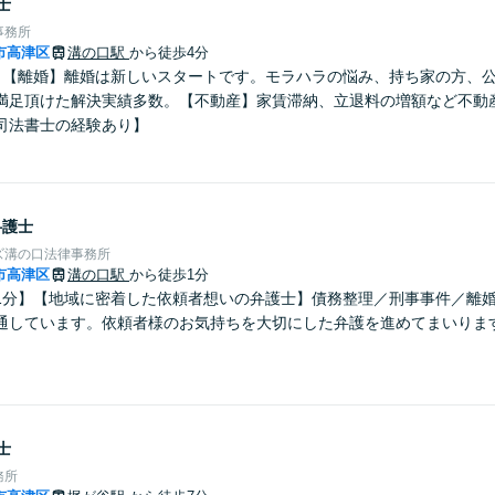
士
事務所
市高津区
溝の口駅
から徒歩4分
】【離婚】離婚は新しいスタートです。モラハラの悩み、持ち家の方、
満足頂けた解決実績多数。【不動産】家賃滞納、立退料の増額など不動
司法書士の経験あり】
弁護士
ズ溝の口法律事務所
市高津区
溝の口駅
から徒歩1分
1分】【地域に密着した依頼者想いの弁護士】債務整理／刑事事件／離
通しています。依頼者様のお気持ちを大切にした弁護を進めてまいりま
。
士
務所