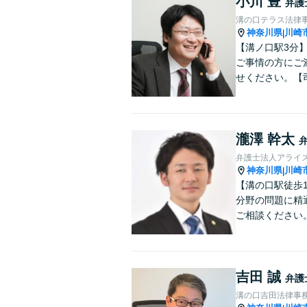
小川 豊
弁護
溝の口テラス法律
神奈川県
川崎
|
【溝ノ口駅3分
ご事情の方にご
せください。【
瀧澤 幹太
弁護士法人アライ
神奈川県
川崎
|
【溝の口駅徒歩
分野の問題に精
ご相談ください
吉田 誠
弁護
溝の口吉田法律事