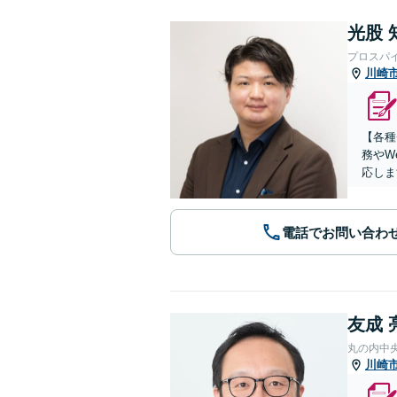
光股 
プロスパ
川崎
【各種
務やW
応しま
電話でお問い合わ
友成 
丸の内中
川崎