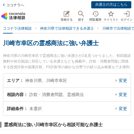
弁護士の方はこちら
ココナラへ
投稿する
探す
閲覧履歴
マイリスト
ログイン
ココナラ法律相談
神奈川県で法律相談できる弁護士
川崎市で法律相談
川崎市幸区の霊感商法に強い弁護士
神奈川県の川崎市幸区で霊感商法に強い弁護士が2名見つかりました。初回面談
無料や休日面談に対応している弁護士なども掲載中。詐欺・消費者問題に関係
する投資詐欺や副業詐欺、FX詐欺等の細かな分野での絞り込み検索もでき便利
です。特に恵富総合法律事務所の小川 文子弁護士や佐藤恵太法律事務所の佐藤
恵太弁護士のプロフィール情報や弁護士費用、強みなどが注目されています。
エリア
神奈川県、川崎市幸区
変更
『川崎市幸区で土日や夜間に発生した霊感商法のトラブルを今すぐに弁護士に
相談したい』『霊感商法のトラブル解決の実績豊富な近くの弁護士を検索した
相談内容
詐欺・消費者問題、霊感商法
変更
い』『初回相談無料で霊感商法を法律相談できる川崎市幸区内の弁護士に相談
予約したい』などでお困りの相談者さんにおすすめです。
詳細条件
未選択
変更
霊感商法に強い川崎市幸区から相談可能な弁護士