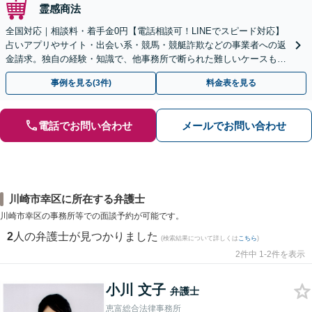
霊感商法
全国対応｜相談料・着手金0円【電話相談可！LINEでスピード対応】
占いアプリやサイト・出会い系・競馬・競艇詐欺などの事業者への返
金請求。独自の経験・知識で、他事務所で断られた難しいケースも解
決に導いた実績あり。まずはお気軽にご相談ください
事例を見る(3件)
料金表を見る
電話でお問い合わせ
メールでお問い合わせ
川崎市幸区に所在する弁護士
川崎市幸区の事務所等での面談予約が可能です。
2
人の弁護士が見つかりました
(検索結果について詳しくは
こちら
)
2件中 1-2件を表示
小川 文子
弁護士
恵富総合法律事務所