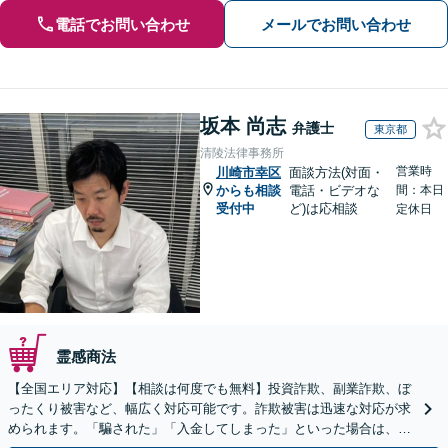
電話でお問い合わせ
メールでお問い合わせ
坂本 尚志
弁護士
東京都
清陵法律事務所
営業時
川崎市幸区
面談方法(対面・
からも相談
電話・ビデオな
間：本日
受付中
ど)は応相談
定休日
霊感商法
【全国エリア対応】【相談は何度でも無料】投資詐欺、副業詐欺、ぼ
ったくり被害など、幅広く対応可能です。詐欺被害は迅速な対応が求
められます。「騙された」「入金してしまった」といった場合は、お