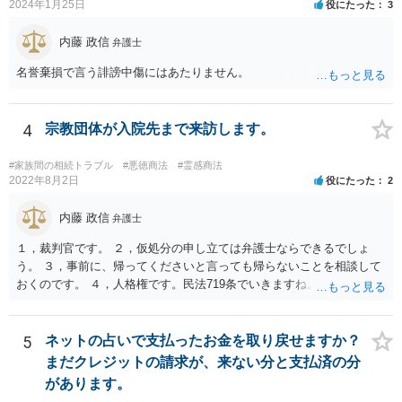
2024年1月25日
役にたった
3
内藤 政信
弁護士
名誉棄損で言う誹謗中傷にはあたりません。
4
宗教団体が入院先まで来訪します。
#家族間の相続トラブル
#悪徳商法
#霊感商法
2022年8月2日
役にたった
2
内藤 政信
弁護士
１，裁判官です。 ２，仮処分の申し立ては弁護士ならできるでしょ
う。 ３，事前に、帰ってくださいと言っても帰らないことを相談して
おくのです。 ４，人格権です。民法719条でいきますね。 これでおわ
ります。
5
ネットの占いで支払ったお金を取り戻せますか？
まだクレジットの請求が、来ない分と支払済の分
があります。