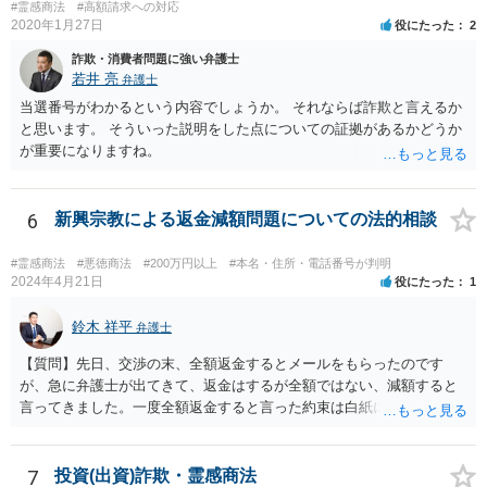
#霊感商法
#高額請求への対応
2020年1月27日
役にたった
2
詐欺・消費者問題に強い弁護士
若井 亮
弁護士
当選番号がわかるという内容でしょうか。 それならば詐欺と言えるか
と思います。 そういった説明をした点についての証拠があるかどうか
が重要になりますね。
6
新興宗教による返金減額問題についての法的相談
#霊感商法
#悪徳商法
#200万円以上
#本名・住所・電話番号が判明
2024年4月21日
役にたった
1
鈴木 祥平
弁護士
【質問】先日、交渉の末、全額返金するとメールをもらったのです
が、急に弁護士が出てきて、返金はするが全額ではない、減額すると
言ってきました。一度全額返金すると言った約束は白紙に戻ってしま
うのでしょうか？減額の返金を受けざるを得ないのでしょうか？ 【回
答】弁護士が出てくることによって、当初言っていたことが覆るとい
うことは、よくあることであると思います。最終的な合意が締結され
7
投資(出資)詐欺・霊感商法