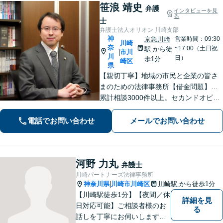
笹浪 靖史
弁護
インタビューを見
る
士
弁護士法人オリオン 川崎支部
神
京急川崎
営業時間：09:30
川崎
奈
~17:00（土日祝
駅
から徒
市川
|
川
日）
歩1分
崎区
県
【親切丁寧】地域の市民と企業の皆さ
まのための法律事務所【借金問題】…
累計相談3000件以上。セカンドオピニ
オンもお任せ！【交通事故】…示談金
額の無料診断サービスあり！ご相談は
電話でお問い合わせ
メールでお問い合わせ
何度でも無料です。【夜間・土日面
談】【京急川崎駅1分】
河野 力丸
弁護士
川崎パートナーズ法律事務所
神奈川県
川崎市川崎区
川崎駅
から徒歩1分
|
【川崎駅徒歩1分】【夜間／休
詳細を見
日対応可能】ご相談者様のお
る
話しを丁寧にお伺いします。