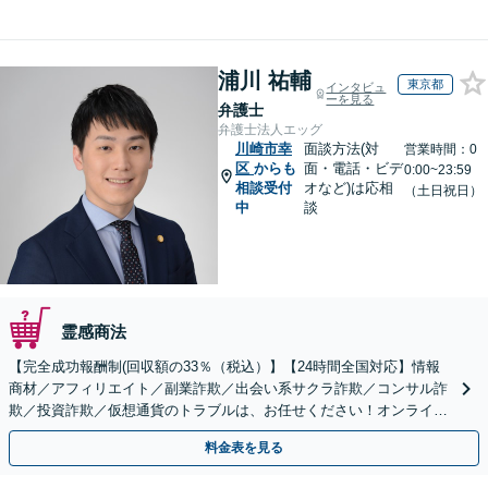
浦川 祐輔
東京都
インタビュ
ーを見る
弁護士
弁護士法人エッグ
川崎市幸
面談方法(対
営業時間：0
区
からも
面・電話・ビデ
0:00~23:59
相談受付
オなど)は応相
（土日祝日）
中
談
霊感商法
【完全成功報酬制(回収額の33％（税込）】【24時間全国対応】情報
商材／アフィリエイト／副業詐欺／出会い系サクラ詐欺／コンサル詐
欺／投資詐欺／仮想通貨のトラブルは、お任せください！オンライン
のみで解決も可能！
料金表を見る