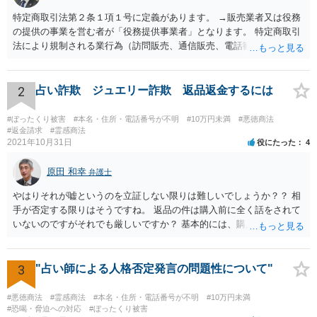
特定商取引法第２条１項１号に定義があります。 →販売業者又は役務
の提供の事業を営む者が「役務提供事業者」となります。 特定商取引
法により規制される業行為（訪問販売、通信販売、電話勧誘販売な
ど）を行うものは、広く同法の事業者に該当し、同法に定めるルール
を守る必要があります。
2
占い詐欺 ジュエリー詐欺 返品返金するには
#ぼったくり被害
#本名・住所・電話番号が不明
#10万円未満
#悪徳商法
#返金請求
#霊感商法
2021年10月31日
役にたった
4
原田 和幸
弁護士
やはりそれが嘘というのを立証しない限りは難しいでしょうか？？ 相
手が否定する限りはそうですね。 返品の件は購入前に全く話をされて
いないのですがそれでも厳しいですか？ 基本的には、購入したのであ
れば、返品できないのが原則だと思います。
3
"占い師による人格否定発言の問題性について"
#悪徳商法
#霊感商法
#本名・住所・電話番号が不明
#10万円未満
#恐喝・脅迫への対応
#ぼったくり被害