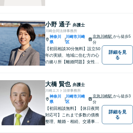
離婚問題／相続問題／交通事
故／借金問題／インターネッ
ト問題など、幅広い法律トラ
ブルに対応可能。【明確な料
小野 通子
弁護士
金体系】法律トラブルでお悩
川崎合同法律事務所
みの方は、お気軽にご相談く
京急川崎駅
から徒歩5
神奈川
川崎市川崎
|
ださい。
県
区
分
【初回相談30分無料】設立50
詳細を見
年の実績、地域に住む方の心
る
の拠り所【離婚問題】女性弁
護士6名在籍 相談件数300件
以上の経験値に基づくアドバ
イスを【労働問題】労働者側
大橋 賢也
弁護士
に特化 精神的なケアも視野
川崎エスト法律事務所
に入れて、真摯に対応します
京急川崎駅
から徒歩3
神奈川
川崎市川崎
|
【京急川崎駅4分】【休日面談
県
区
分
OK】
【初回相談無料】【休日夜間
詳細を見
対応可】これまで多数の債務
る
整理、離婚・相続、交通事
故、消費者被害、刑事事件等