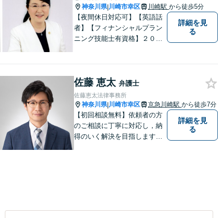
神奈川県
川崎市幸区
川崎駅
から徒歩5分
|
【夜間休日対応可】【英語話
詳細を見
者】【フィナンシャルプラン
る
ニング技能士有資格】２０年
以上の事業所勤務経験があり
ます。中小企業診断士、証券
アナリスト検定会員も保有し
佐藤 恵太
ております。
弁護士
佐藤恵太法律事務所
神奈川県
川崎市幸区
京急川崎駅
から徒歩7分
|
【初回相談無料】依頼者の方
詳細を見
のご相談に丁寧に対応し，納
る
得のいく解決を目指します。
まずはお気軽にご相談くださ
い。