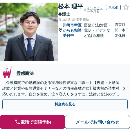
松本 理平
東京都
インタビュ
ーを見る
弁護士
青山北町法律事務所
営業時
川崎市幸区
面談方法(対面・
からも相談
電話・ビデオな
間：本日
受付中
ど)は応相談
定休日
霊感商法
【金融機関での勤務歴のある実務経験豊富な弁護士】【投資・不動産
詐欺／起業や仮想通貨セミナーなどの情報商材詐欺】被害額の請求対
応いたします。自分を責め、泣き寝入りをせずに、法律と交渉のプロ
にまずはご相談ください。【表参道駅から徒歩3分】
料金表を見る
電話で面談予約
メールでお問い合わせ