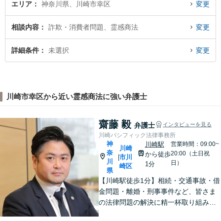
エリア
神奈川県、川崎市幸区
変更
相談内容
詐欺・消費者問題、霊感商法
変更
詳細条件
未選択
変更
川崎市幸区から近い霊感商法に強い弁護士
齋藤 毅
弁護士
インタビューを見る
川崎パシフィック法律事務所
神
川崎駅
営業時間：09:00~
川崎
奈
20:00（土日祝
から徒歩
市川
|
川
日）
1分
崎区
県
【川崎駅徒歩1分】相続・交通事故・借
金問題・離婚・刑事事件など、皆さま
の法律問題の解決に精一杯取り組みま
す。持ち前のバイタリティとフットワ