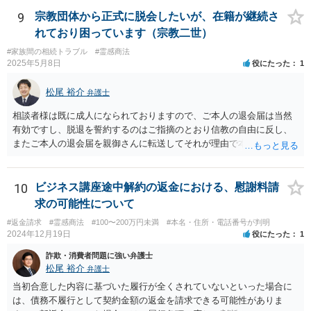
9
宗教団体から正式に脱会したいが、在籍が継続さ
れており困っています（宗教二世）
#家族間の相続トラブル
#霊感商法
2025年5月8日
役にたった
1
松尾 裕介
弁護士
相談者様は既に成人になられておりますので、ご本人の退会届は当然
有効ですし、脱退を誓約するのはご指摘のとおり信教の自由に反し、
またご本人の退会届を親御さんに転送してそれが理由で本部が退会に
応じないのであれば、プライバシー権侵害でもあると思います。 その
ような理由で、誠実に対応いただけなければ損害賠償請求も検討する
旨申し入れたうえで、弁護士名義等で、退会証明等を依頼する内容証
10
ビジネス講座途中解約の返金における、慰謝料請
明郵便を本部宛に送付することが考えられるかと思います。
求の可能性について
#返金請求
#霊感商法
#100〜200万円未満
#本名・住所・電話番号が判明
2024年12月19日
役にたった
1
詐欺・消費者問題に強い弁護士
松尾 裕介
弁護士
当初合意した内容に基づいた履行が全くされていないといった場合に
は、債務不履行として契約金額の返金を請求できる可能性がありま