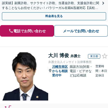
談実績】副業詐欺、サクラサイト詐欺、当選金詐欺、支援金詐欺に関
することならお任せください！パラリーガル在籍&迅速対応【浜松町
駅1分】※結婚詐欺・ロマンス詐欺に関するご相談はお断り
料金表を見る
電話でお問い合わせ
メールでお問い合わせ
大川 博俊
弁護士
東京都
弁護士法人インサイト法律事務所
営業時
川崎市幸区
面談方法(対面・
からも相談
電話・ビデオな
間：本日
受付中
ど)は応相談
定休日