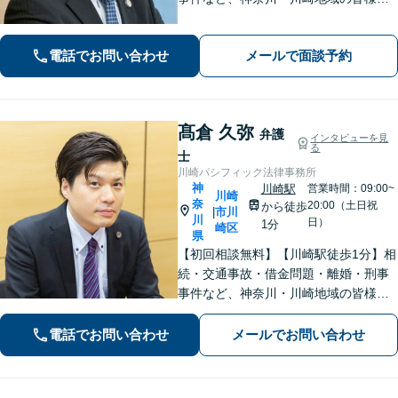
法律問題を解決すべく、親身になって
取り組みます。クチコミ・リピーター
電話でお問い合わせ
メールで面談予約
の方も多数。お気軽にお問い合わせ下
さい。
髙倉 久弥
弁護
インタビューを見
る
士
川崎パシフィック法律事務所
神
川崎駅
営業時間：09:00~
川崎
奈
20:00（土日祝
から徒歩
市川
|
川
日）
1分
崎区
県
【初回相談無料】【川崎駅徒歩1分】相
続・交通事故・借金問題・離婚・刑事
事件など、神奈川・川崎地域の皆様の
法律問題を解決すべく、親身になって
取り組みます。クチコミ・リピーター
電話でお問い合わせ
メールでお問い合わせ
の方も多数。お気軽にお問い合わせ下
さい。