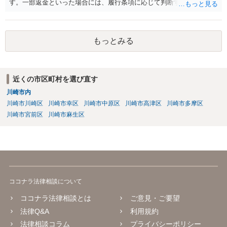
す。一部返金といった場合には、履行条項に応じて判断することも考
えられますが、主には交渉次第といったところかと存じます。また、
単に契約違反ということになると、慰謝料請求などは法的には認めら
れない可能性が高いと考えられます。 結局のところ相手方が遅々と
もっとみる
して容易に返金に応じない、微々たる金額しか返金に応じないといっ
た場合には、返金交渉について、直接資料を持ち寄り弁護士にご相談
するといったことが考えられます。
近くの市区町村を選び直す
川崎市内
川崎市川崎区
川崎市幸区
川崎市中原区
川崎市高津区
川崎市多摩区
川崎市宮前区
川崎市麻生区
ココナラ法律相談について
ココナラ法律相談とは
ご意見・ご要望
法律Q&A
利用規約
法律相談コラム
プライバシーポリシー