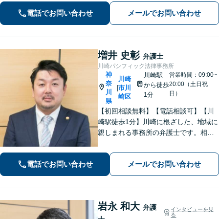
ークの軽さに自信あり。費用の負担を
電話でお問い合わせ
メールでお問い合わせ
最小限にするよう努めています。【地
元密着】クチコミ・リピーター多数。
増井 史彰
弁護士
川崎パシフィック法律事務所
神
川崎駅
営業時間：09:00~
川崎
奈
20:00（土日祝
から徒歩
市川
|
川
日）
1分
崎区
県
【初回相談無料】【電話相談可】【川
崎駅徒歩1分】川崎に根ざした、地域に
親しまれる事務所の弁護士です。相
続・交通事故・借金問題など親身にな
って対応致します。クチコミ・リピー
電話でお問い合わせ
メールでお問い合わせ
ターの方多数。お気軽にご相談くださ
い。
岩永 和大
弁護
インタビューを見
る