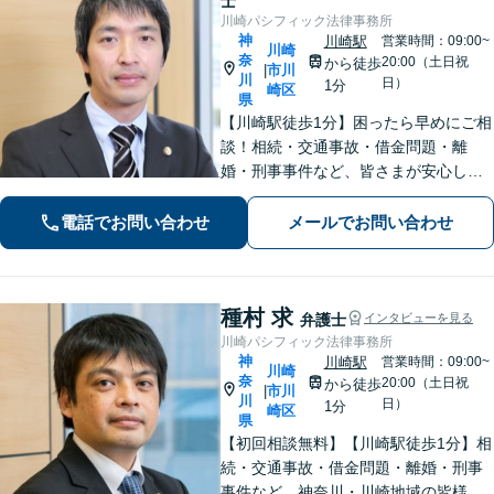
士
川崎パシフィック法律事務所
神
川崎駅
営業時間：09:00~
川崎
奈
20:00（土日祝
から徒歩
市川
|
川
日）
1分
崎区
県
【川崎駅徒歩1分】困ったら早めにご相
談！相続・交通事故・借金問題・離
婚・刑事事件など、皆さまが安心して
暮らせるように問題解決に尽力しま
す。【地元密着】クチコミ・リピータ
電話でお問い合わせ
メールでお問い合わせ
ーの方も多数。「こんなことで」と思
わずにお気軽にお問い合わせ下さい。
種村 求
弁護士
インタビューを見る
川崎パシフィック法律事務所
神
川崎駅
営業時間：09:00~
川崎
奈
20:00（土日祝
から徒歩
市川
|
川
日）
1分
崎区
県
【初回相談無料】【川崎駅徒歩1分】相
続・交通事故・借金問題・離婚・刑事
事件など、神奈川・川崎地域の皆様の