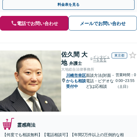
早めにご相談ください。【電話・メール・WEB相談可】
料金表を見る
電話でお問い合わせ
メールでお問い合わせ
佐久間 大
東京都
インタビュ
ーを見る
地
弁護士
大地総合法律事務所
営業時間：0
川崎市幸区
面談方法(対面・
からも相談
電話・ビデオな
0:00~23:55
受付中
ど)は応相談
（土日）
霊感商法
【何度でも相談無料】【電話相談可】【年間2万件以上の圧倒的な相