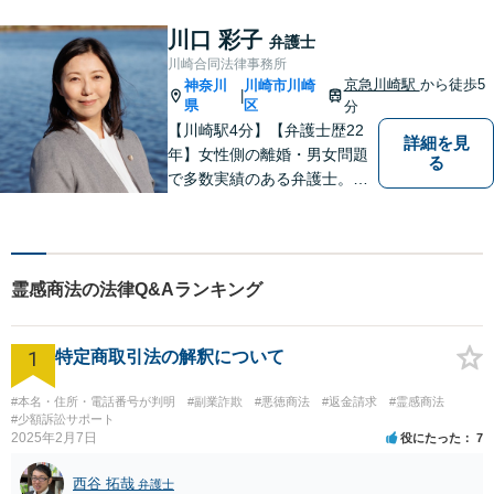
を扱ってきました。また、破
産管財人や成年後見人等、裁
川口 彩子
弁護士
判所から依頼を受ける事件も
川崎合同法律事務所
多数経験しています。1人で悩
京急川崎駅
から徒歩5
神奈川
川崎市川崎
|
まずに、是非ご相談くださ
県
区
分
い。
【川崎駅4分】【弁護士歴22
詳細を見
年】女性側の離婚・男女問題
る
で多数実績のある弁護士。画
一的な対応ではなく、お一人
お一人の人生を背負っている
自覚を持ち、ご一緒に解決へ
の 道を考えてまいります。ま
霊感商法の法律Q&Aランキング
ずはお気軽にご相談くださ
い！【子連れ相談OK】
1
特定商取引法の解釈について
#本名・住所・電話番号が判明
#副業詐欺
#悪徳商法
#返金請求
#霊感商法
#少額訴訟サポート
2025年2月7日
役にたった
7
西谷 拓哉
弁護士