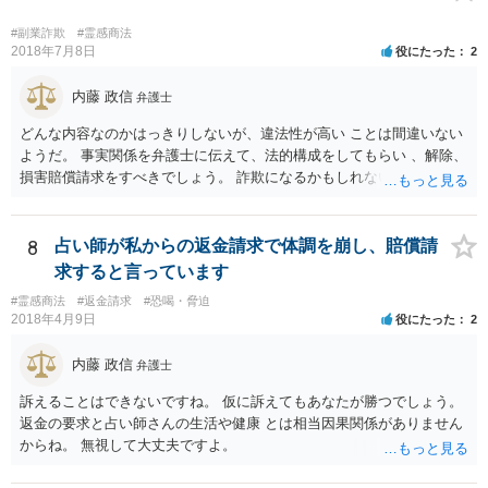
ていない以上は、交渉の途中で以前提示していた案を撤回をすること
は自由にすることができます。 法的に返金を求める請求が可能である
#副業詐欺
#霊感商法
のかについては、お金を出した経緯などをもう少し詳細に弁護士にヒ
2018年7月8日
役にたった
2
アリングをしてもらって交渉の戦略も立てることが必要になってくる
と思います。
内藤 政信
弁護士
どんな内容なのかはっきりしないが、違法性が高い ことは間違いない
ようだ。 事実関係を弁護士に伝えて、法的構成をしてもらい 、解除、
損害賠償請求をすべきでしょう。 詐欺になるかもしれないですしね。
お話だけでは要領を得ません。 弁護士に持ち込んだほうがいい事案で
す。 費用は後回しでいいでしょう。 勝てる事案かどうかの見極めが先
ですから。
8
占い師が私からの返金請求で体調を崩し、賠償請
求すると言っています
#霊感商法
#返金請求
#恐喝・脅迫
2018年4月9日
役にたった
2
内藤 政信
弁護士
訴えることはできないですね。 仮に訴えてもあなたが勝つでしょう。
返金の要求と占い師さんの生活や健康 とは相当因果関係がありません
からね。 無視して大丈夫ですよ。