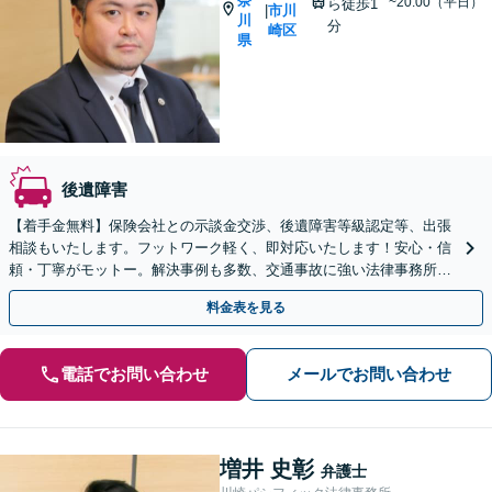
奈
~20:00（平日）
ら徒歩1
市川
|
川
分
崎区
県
後遺障害
【着手金無料】保険会社との示談金交渉、後遺障害等級認定等、出張
相談もいたします。フットワーク軽く、即対応いたします！安心・信
頼・丁寧がモットー。解決事例も多数、交通事故に強い法律事務所と
自負しております。【電話相談可】【川崎駅徒歩1分】
料金表を見る
電話でお問い合わせ
メールでお問い合わせ
増井 史彰
弁護士