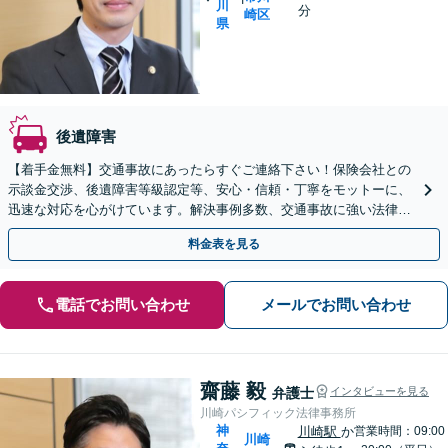
川
分
崎区
県
後遺障害
【着手金無料】交通事故にあったらすぐご連絡下さい！保険会社との
示談金交渉、後遺障害等級認定等、安心・信頼・丁寧をモットーに、
迅速な対応を心がけています。解決事例多数、交通事故に強い法律事
務所と自負しています。【電話相談可】【川崎駅徒歩1分】
料金表を見る
電話でお問い合わせ
メールでお問い合わせ
齋藤 毅
弁護士
インタビューを見る
川崎パシフィック法律事務所
神
川崎駅
か
営業時間：09:00
川崎