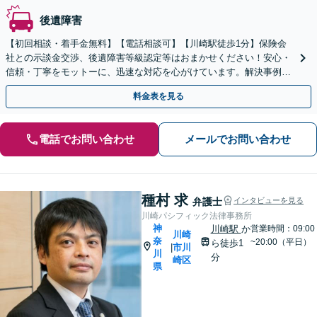
後遺障害
【初回相談・着手金無料】【電話相談可】【川崎駅徒歩1分】保険会
社との示談金交渉、後遺障害等級認定等はおまかせください！安心・
信頼・丁寧をモットーに、迅速な対応を心がけています。解決事例も
多数あり、交通事故に強い法律事務所と自負しております。
料金表を見る
電話でお問い合わせ
メールでお問い合わせ
種村 求
弁護士
インタビューを見る
川崎パシフィック法律事務所
神
川崎駅
か
営業時間：09:00
川崎
奈
~20:00（平日）
ら徒歩1
市川
|
川
分
崎区
県