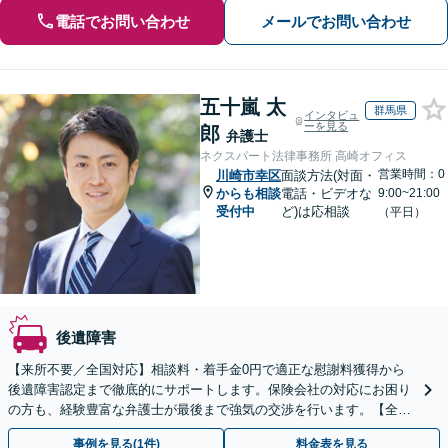
電話でお問い合わせ
メールでお問い合わせ
五十嵐 太
群馬県
インタビュ
ーを見る
郎
弁護士
ネクスパート法律事務所 高崎オフィス
営業時間：0
川崎市幸区
面談方法(対面・
からも相談
電話・ビデオな
9:00~21:00
受付中
ど)は応相談
（平日）
後遺障害
【来所不要／全国対応】相談料・着手金0円で適正な慰謝料獲得から
後遺障害認定まで徹底的にサポートします。保険会社の対応にお困り
の方も、経験豊富な弁護士が最後まで強気の交渉を行います。【全国
13拠点】お気軽にご相談ください。
事例を見る(1件)
料金表を見る