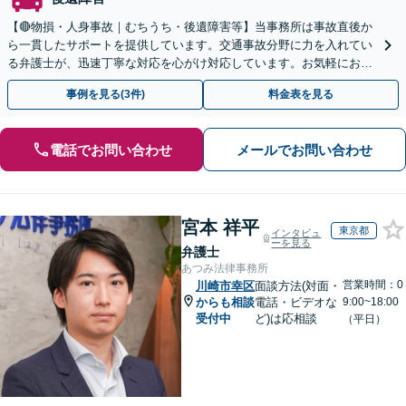
【🔴物損・人身事故｜むちうち・後遺障害等】当事務所は事故直後か
ら一貫したサポートを提供しています。交通事故分野に力を入れてい
る弁護士が、迅速丁寧な対応を心がけ対応しています。お気軽にお問
い合わせください。◤完全予約制・初回法律相談無料◢
事例を見る(3件)
料金表を見る
電話でお問い合わせ
メールでお問い合わせ
宮本 祥平
東京都
インタビュ
ーを見る
弁護士
あつみ法律事務所
営業時間：0
川崎市幸区
面談方法(対面・
からも相談
電話・ビデオな
9:00~18:00
受付中
ど)は応相談
（平日）