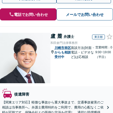
電話でお問い合わせ
メールでお問い合わせ
盧 麓
弁護士
東京都
和田倉門法律事務所
営業時間：0
川崎市幸区
面談方法(対面・
からも相談
電話・ビデオな
9:00~19:00
受付中
ど)は応相談
（平日）
後遺障害
【関東エリア対応】軽微な事故から重大事故まで、交通事故被害のご
相談は当事務所へ。弁護士費用特約をご利用で、費用の心配なくご依
頼が可能です。保険会社との面倒な交渉を代理し、適切な賠償獲得を