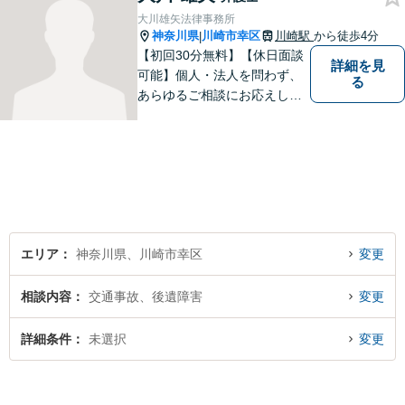
力で取り組みます。
大川雄矢法律事務所
神奈川県
川崎市幸区
川崎駅
から徒歩4分
|
【初回30分無料】【休日面談
詳細を見
可能】個人・法人を問わず、
る
あらゆるご相談にお応えしま
す。持ち前の明るさと元気の
良さで、ひとつひとつの案件
に対して誠実に対応いたしま
すので、まずはご相談くださ
い。。【JR京浜東北線「川崎
駅」⻄⼝3分】
エリア
神奈川県、川崎市幸区
変更
相談内容
交通事故、後遺障害
変更
詳細条件
未選択
変更