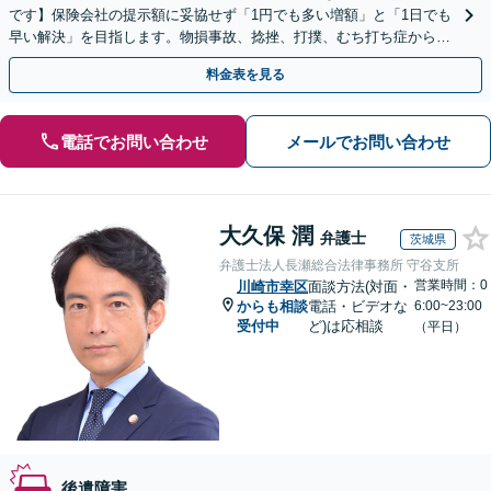
です】保険会社の提示額に妥協せず「1円でも多い増額」と「1日でも
早い解決」を目指します。物損事故、捻挫、打撲、むち打ち症から重
度後遺障害、死亡事故まで幅広く対応【WEB面談可】
料金表を見る
電話でお問い合わせ
メールでお問い合わせ
大久保 潤
弁護士
茨城県
弁護士法人長瀬総合法律事務所 守谷支所
営業時間：0
川崎市幸区
面談方法(対面・
からも相談
電話・ビデオな
6:00~23:00
受付中
ど)は応相談
（平日）
後遺障害