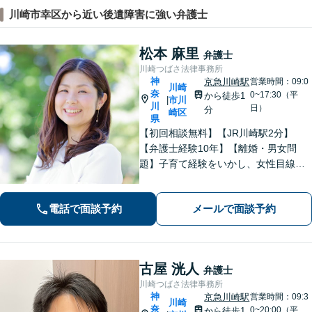
川崎市幸区から近い後遺障害に強い弁護士
松本 麻里
弁護士
川崎つばさ法律事務所
神
京急川崎駅
営業時間：09:0
川崎
奈
0~17:30（平
から徒歩1
市川
|
川
日）
分
崎区
県
【初回相談無料】【JR川崎駅2分】
【弁護士経験10年】【離婚・男女問
題】子育て経験をいかし、女性目線で
サポートできます【相続・遺言】トラ
ブルの防止に注力しています。遺言書
電話で面談予約
メールで面談予約
作成、家族信託、成年後見人などご相
談ください。【土日祝対応可】
古屋 洸人
弁護士
川崎つばさ法律事務所
神
京急川崎駅
営業時間：09:3
川崎
奈
0~20:00（平
から徒歩1