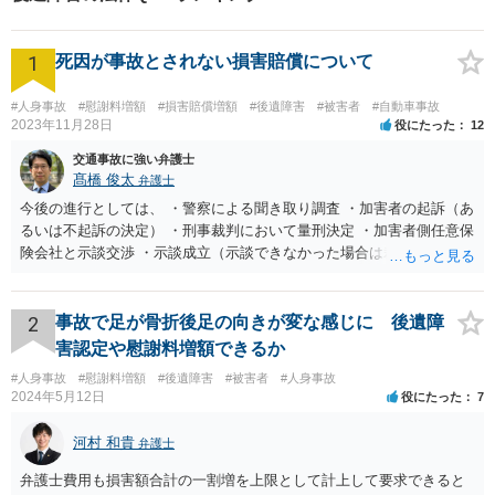
みの方は、お気軽にご相談く
ださい。
1
死因が事故とされない損害賠償について
#人身事故
#慰謝料増額
#損害賠償増額
#後遺障害
#被害者
#自動車事故
2023年11月28日
役にたった
12
交通事故に強い弁護士
髙橋 俊太
弁護士
今後の進行としては、 ・警察による聞き取り調査 ・加害者の起訴（あ
るいは不起訴の決定） ・刑事裁判において量刑決定 ・加害者側任意保
険会社と示談交渉 ・示談成立（示談できなかった場合は裁判） となり
ます。なお、警察では、お母様の生前のご様子やご遺族の被害感情、
加害者に対する処罰感情など尋ねられるはずですので、率直にお答え
になるとよいと思います。
2
事故で足が骨折後足の向きが変な感じに 後遺障
害認定や慰謝料増額できるか
#人身事故
#慰謝料増額
#後遺障害
#被害者
#人身事故
2024年5月12日
役にたった
7
河村 和貴
弁護士
弁護士費用も損害額合計の一割増を上限として計上して要求できると