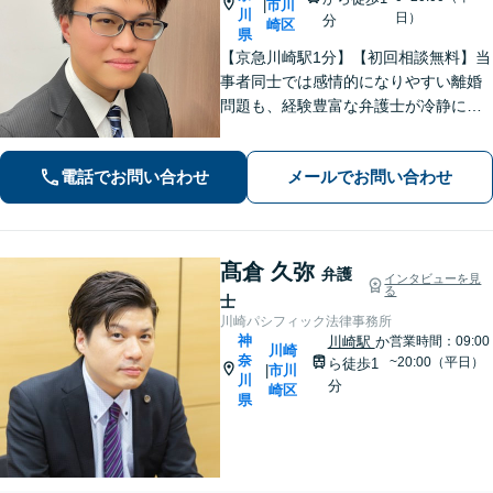
市川
|
川
日）
分
崎区
県
【京急川崎駅1分】【初回相談無料】当
事者同士では感情的になりやすい離婚
問題も、経験豊富な弁護士が冷静に解
決へと導きます。相続問題では「争
族」に発展する前に、ぜひ私にご相談
電話でお問い合わせ
メールでお問い合わせ
ください。ご家族の状況を整理し、最
適な解決策を一緒に見出しましょう。
髙倉 久弥
弁護
インタビューを見
る
士
川崎パシフィック法律事務所
神
川崎駅
か
営業時間：09:00
川崎
奈
~20:00（平日）
ら徒歩1
市川
|
川
分
崎区
県