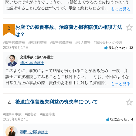
聞いたのですがそうでしょうか。 →訴訟までやるのであればそのよう
に請求することになるはずですが、示談で終わらせる場合には、そこ
は譲歩させられることが多いように思います。 LAC基準の弁護士さん
ならほとんど充足できるか多くが返ってくるイメージなので頼むのも
いいかなと思うのですが。 →LAC基準でもそうかもしれませんし、交
3
お店での転倒事故、治療費と損害賠償の相談方法
通事故事案ではより定額の費用としている法律事務所も多いように思
は？
います。費用面も含めて、弁護士さんを検討してみるとよいかもしれ
#損害賠償増額
#慰謝料増額
#損害賠償増額
#後遺障害
#保険会社との交渉
ませんね。 かなり具体的な話も多くなっているので、法律事務所に問
2023年6月17日
役にたった
12
い合わせてみるとよいと思います。
交通事故に強い弁護士
清水 卓
弁護士
このように、事案によって結論が分かれることがあるため、一度、弁
護士に直接相談してみることもご検討下さい。 なお、今回のような
日常生活上の事故の際、責任のある相手に対して損害賠償請求する際
の弁護士費用がご加入の保険から出る特約が付いている場合がありま
す（ご自宅の火災保険や自動車の任意保険等を確認してみて下さい。
加入したつもりがなくても、確認してみたら付いていたということが
4
後遺症傷害逸失利益の喪失率について
ありますので）。
#自動車事故
#被害者
#後遺障害
2025年8月27日
役にたった
4
和田 史郎
弁護士