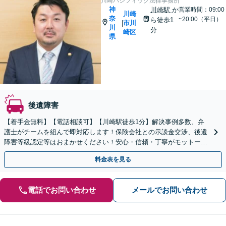
川崎パシフィック法律事務所
神
川崎駅
か
営業時間：09:00
川崎
奈
~20:00（平日）
ら徒歩1
市川
|
川
分
崎区
県
後遺障害
【着手金無料】【電話相談可】【川崎駅徒歩1分】解決事例多数、弁
護士がチームを組んで即対応します！保険会社との示談金交渉、後遺
障害等級認定等はおまかせください！安心・信頼・丁寧がモットー。
交通事故に強い法律事務所と自負しております。
料金表を見る
電話でお問い合わせ
メールでお問い合わせ