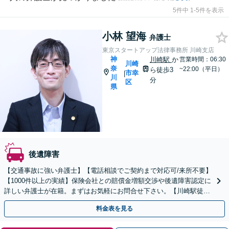
5件中 1-5件を表示
小林 望海
弁護士
東京スタートアップ法律事務所 川崎支店
神
川崎駅
か
営業時間：06:30
川崎
奈
~22:00（平日）
ら徒歩3
市幸
|
川
分
区
県
後遺障害
【交通事故に強い弁護士】【電話相談でご契約まで対応可/来所不要】
【1000件以上の実績】保険会社との賠償金増額交渉や後遺障害認定に
詳しい弁護士が在籍。まずはお気軽にお問合せ下さい。【川崎駅徒歩
3分】
料金表を見る