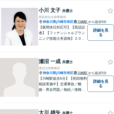
小川 文子
弁護士
恵富総合法律事務所
神奈川県
川崎市幸区
川崎駅
から徒歩5分
|
【夜間休日対応可】【英語話
詳細を見
者】【フィナンシャルプラン
る
ニング技能士有資格】２０年
以上の事業所勤務経験があり
ます。中小企業診断士、証券
アナリスト検定会員も保有し
瀬沼 一成
ております。
弁護士
瀬沼法律事務所
神奈川県
川崎市幸区
川崎駅
から徒歩5分
|
【川崎駅徒歩5分】【初回無料
詳細を見
相談実施中】交通事故／離
る
婚・男女問題／相続／債権回
収など、幅広いご相談に対応
可能。「犯罪被害者支援」に
精通する弁護士。苦しい思い
大川 雄矢
をしている方を救うため、全
弁護士