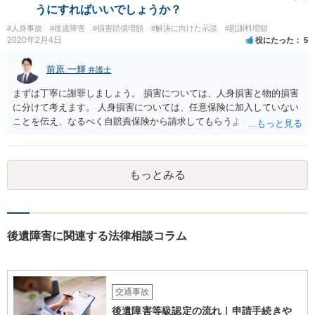
うにすればいいでしょうか？
#人身事故
#後遺障害
#損害賠償増額
#解決に向けた示談
#慰謝料増額
2020年2月4日
役にたった
5
前原 一輝
弁護士
まずは丁寧に謝罪しましょう。 損害については、人身損害と物的損害
に分けて考えます。 人身損害については、任意保険に加入していない
ことを伝え、なるべく自賠責保険から請求してもらうようお願いして
ください。 また、治療については、健康保険を使ってもらうようにお
願いしてください。 物的損害については、請求の根拠を精査する必要
があり、写真や見積書を送ってもらい、請求金額が正当化をちゃんと
もっとみる
チェックする必要があります。 相談者様の資力がどれだけあるのかは
分かりませんが、資力に応じた対応をして行くほかありません。 訴訟
にならないようにするには、被害者の納得するような金額を提示する
しかありません。ご相談者様の誠意が伝わっているかや、 被害者のキ
ャラクターの問題もあるので、どうすればよいのかという正解はあり
後遺障害に関連する法律相談コラム
ません。どのように対応しても、訴訟に持っていく人もいます。 一人
で交渉をすることは相当大変だと思うので、弁護士に面談のうえ、場
合によっては交渉を任せた方がいいかもしれません。
交通事故
後遺障害等級認定の流れ｜申請手続きや