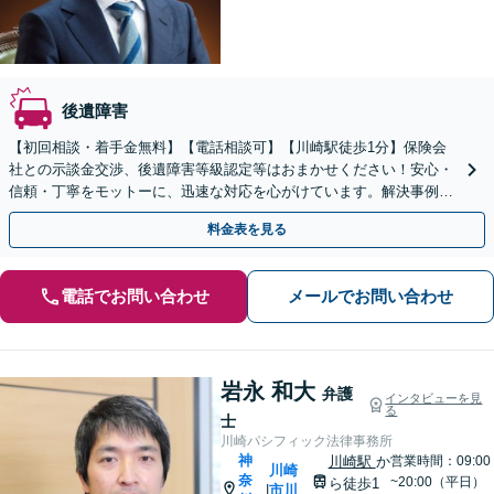
後遺障害
【初回相談・着手金無料】【電話相談可】【川崎駅徒歩1分】保険会
社との示談金交渉、後遺障害等級認定等はおまかせください！安心・
信頼・丁寧をモットーに、迅速な対応を心がけています。解決事例も
多数あり、交通事故に強い法律事務所と自負しております。
料金表を見る
電話でお問い合わせ
メールでお問い合わせ
岩永 和大
弁護
インタビューを見
る
士
川崎パシフィック法律事務所
神
川崎駅
か
営業時間：09:00
川崎
奈
~20:00（平日）
ら徒歩1
市川
|