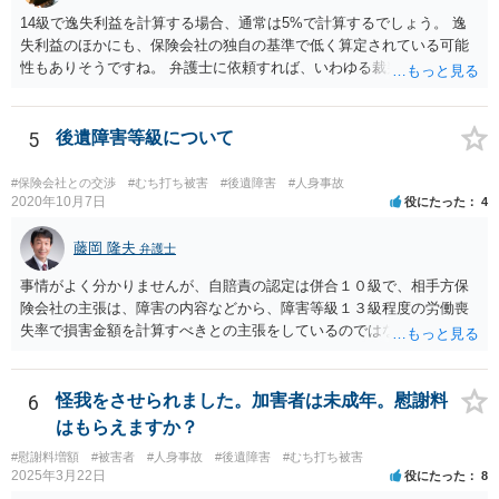
14級で逸失利益を計算する場合、通常は5%で計算するでしょう。 逸
失利益のほかにも、保険会社の独自の基準で低く算定されている可能
性もありそうですね。 弁護士に依頼すれば、いわゆる裁判基準程度の
増額が期待できると思います。
5
後遺障害等級について
#保険会社との交渉
#むち打ち被害
#後遺障害
#人身事故
2020年10月7日
役にたった
4
藤岡 隆夫
弁護士
事情がよく分かりませんが、自賠責の認定は併合１０級で、相手方保
険会社の主張は、障害の内容などから、障害等級１３級程度の労働喪
失率で損害金額を計算すべきとの主張をしているのではないでしょう
か。 こちらの弁護士の責任ではなく、相手保険会社の姿勢が原因です
ので、弁護士を交代しても状況は変わらないでしょう。今の弁護士と
十分に打ち合わせをすることが重要だと思います。
6
怪我をさせられました。加害者は未成年。慰謝料
はもらえますか？
#慰謝料増額
#被害者
#人身事故
#後遺障害
#むち打ち被害
2025年3月22日
役にたった
8