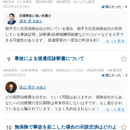
#被害者
#人身事故
#慰謝料増額
#後遺障害
#むち打ち被害
2023年10月24日
役にたった
5
交通事故に強い弁護士
清水 卓
弁護士
相手方に任意保険会社が付いている場合、相手方任意保険会社が所持
している事故証明、診断書•診療報酬明細書などのコピーなどを入手で
きる可能性があります。 後遺障害の一度目の申請を相手方任意保険会
社を通じて行なっている場合（事前認定）、後遺障害診断書や認定結
果と認定理由書も相手方任意保険会社から入手できる可能性がありま
す。 これらが難しくても、通院していた病院のカルテを取り付けるこ
9
事故による後遺症診断書について
と等で代替が可能な場合もあります。 事故からどの程度期間が経過し
ているがが定かではありませんが、昨年４月から既に１年半年程度経
#後遺障害
#自動車事故
#被害者
#保険会社との交渉
#慰謝料増額
#後遺障害
過しており、時効なども意識しながら対応をしておきたいところで
2022年6月6日
役にたった
3
す。 待っていても事態が打開しない可能性もあるため、依頼の対応が
可能な弁護士に個別に問い合わせ、上記の方法等を参考に進め方を相
佐山 亮介
弁護士
談してみるのが望ましいかもしれません。
どの期間治療費を出すか、という問題はありますが、保険会社からあ
なたへの治療費の支払期限は本来存在しないはずです。もし急かされ
ているなら騙されています。うまく丸め込まれないようご注意下さ
い。 診療内科の費用を払ってもらえるかどうかは絶対の保証はありま
せんが、受診したならば提出すべきです。
10
無保険で事故を起こした場合の示談交渉はどのよ