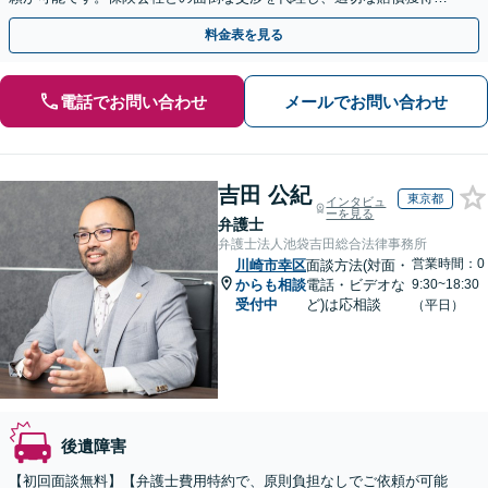
目指します。【日本語・中国語対応可能】
料金表を見る
電話でお問い合わせ
メールでお問い合わせ
吉田 公紀
東京都
インタビュ
ーを見る
弁護士
弁護士法人池袋吉田総合法律事務所
営業時間：0
川崎市幸区
面談方法(対面・
からも相談
電話・ビデオな
9:30~18:30
受付中
ど)は応相談
（平日）
後遺障害
【初回面談無料】【弁護士費用特約で、原則負担なしでご依頼が可能