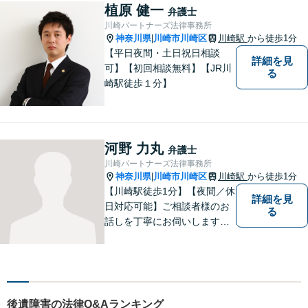
植原 健一
弁護士
川崎パートナーズ法律事務所
神奈川県
川崎市川崎区
川崎駅
から徒歩1分
|
【平日夜間・土日祝日相談
詳細を見
可】【初回相談無料】【JR川
る
崎駅徒歩１分】
河野 力丸
弁護士
川崎パートナーズ法律事務所
神奈川県
川崎市川崎区
川崎駅
から徒歩1分
|
【川崎駅徒歩1分】【夜間／休
詳細を見
日対応可能】ご相談者様のお
る
話しを丁寧にお伺いします。
離婚問題／相続問題／交通事
故／借金問題／インターネッ
ト問題など、幅広い法律トラ
ブルに対応可能。【明確な料
金体系】法律トラブルでお悩
後遺障害の法律Q&Aランキング