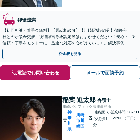
後遺障害
【初回相談・着手金無料】【電話相談可】【川崎駅徒歩1分】保険会
社との示談金交渉、後遺障害等級認定等はおまかせください！安心・
信頼・丁寧をモットーに、迅速な対応を心がけています。解決事例も
多数あり、交通事故に強い法律事務所と自負しております。
料金表を見る
電話でお問い合わせ
メールで面談予約
稲葉 進太郎
弁護士
川崎パシフィック法律事務所
神
川崎駅
か
営業時間：09:00
川崎
奈
~22:00（平日）
ら徒歩1
市川
|
川
分
崎区
県