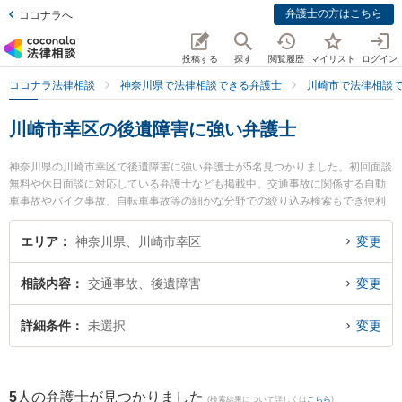
弁護士の方はこちら
ココナラへ
投稿する
探す
閲覧履歴
マイリスト
ログイン
ココナラ法律相談
神奈川県で法律相談できる弁護士
川崎市で法律相談
川崎市幸区の後遺障害に強い弁護士
神奈川県の川崎市幸区で後遺障害に強い弁護士が5名見つかりました。初回面談
無料や休日面談に対応している弁護士なども掲載中。交通事故に関係する自動
車事故やバイク事故、自転車事故等の細かな分野での絞り込み検索もでき便利
です。特に東京スタートアップ法律事務所 川崎支店の小林 望海弁護士や佐藤恵
太法律事務所の佐藤 恵太弁護士、恵富総合法律事務所の小川 文子弁護士のプロ
エリア
神奈川県、川崎市幸区
変更
フィール情報や弁護士費用、強みなどが注目されています。『川崎市幸区で土
日や夜間に発生した後遺障害のトラブルを今すぐに弁護士に相談したい』『後
相談内容
交通事故、後遺障害
変更
遺障害のトラブル解決の実績豊富な近くの弁護士を検索したい』『初回相談無
料で後遺障害を法律相談できる川崎市幸区内の弁護士に相談予約したい』など
でお困りの相談者さんにおすすめです。
詳細条件
未選択
変更
5
人の弁護士が見つかりました
(検索結果について詳しくは
こちら
)