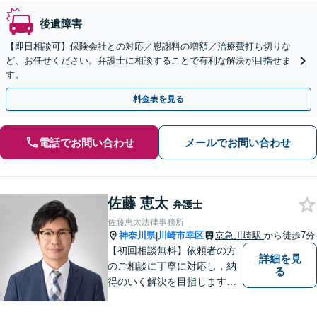
後遺障害
【即日相談可】保険会社との対応／慰謝料の増額／治療費打ち切りな
ど、お任せください。弁護士に相談することで有利な解決が目指せま
す。
料金表を見る
電話でお問い合わせ
メールでお問い合わせ
佐藤 恵太
弁護士
佐藤恵太法律事務所
神奈川県
川崎市幸区
京急川崎駅
から徒歩7分
|
【初回相談無料】依頼者の方
詳細を見
のご相談に丁寧に対応し，納
る
得のいく解決を目指します。
まずはお気軽にご相談くださ
い。