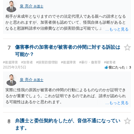
泉 亮介
弁護士
相手が未成年となりますのでその法定代理人である親への請求となる
かと思われますが、加害者側も認めていて、怪我自体も診断があると
なると慰謝料請求や治療費などの損害賠償は可能でしょう。 整骨院へ
の通院は医師からの指示がない場合は治療に必要な通院と評価されな
い場合が多いです。 また、保険会社から提案される金額は低めに出さ
れることも多いため、その交渉のために弁護士を入れるということも
7
傷害事件の加害者が被害者の仲間に対する訴訟は
考えられるかと思われます。
可能か？
#後遺障害
#加害者
#損害賠償増額
#後遺障害
#暴行・傷害罪
#被害者
2025年3月5日
役にたった
3
泉 亮介
弁護士
実際に怪我の原因が被害者の仲間の行動によるものなのかが証明でき
るかが重要でしょう。これが証明できるのであれば、請求が認められ
る可能性はあるかと思われます。
8
弁護士と委任契約をしたが、音信不通になってい
ます。