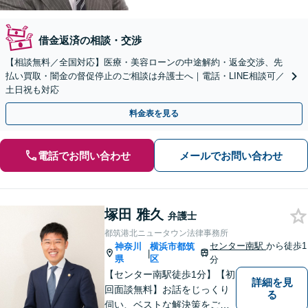
借金返済の相談・交渉
【相談無料／全国対応】医療・美容ローンの中途解約・返金交渉、先
払い買取・闇金の督促停止のご相談は弁護士へ｜電話・LINE相談可／
土日祝も対応
料金表を見る
電話でお問い合わせ
メールでお問い合わせ
塚田 雅久
弁護士
都筑港北ニュータウン法律事務所
センター南駅
から徒歩1
神奈川
横浜市都筑
|
県
区
分
【センター南駅徒歩1分】【初
詳細を見
回面談無料】お話をじっくり
る
伺い、ベストな解決策をご一