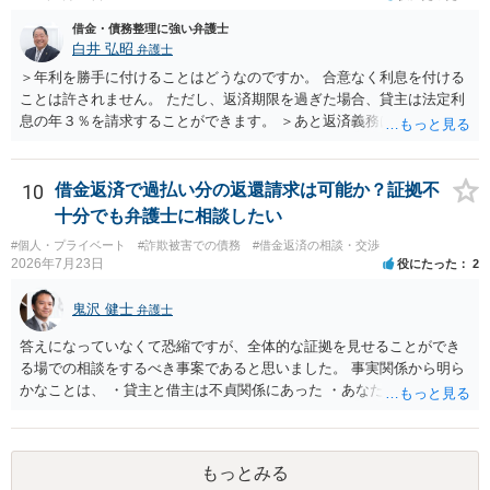
借金・債務整理に強い弁護士
白井 弘昭
弁護士
＞年利を勝手に付けることはどうなのですか。 合意なく利息を付ける
ことは許されません。 ただし、返済期限を過ぎた場合、貸主は法定利
息の年３％を請求することができます。 ＞あと返済義務はありますか
借りたお金の返済か、勝手につけられた利息がが分かりませんが、借
りたお金は返さなければいけませんし、勝手につけた利息は返済不要
です。 以上、ご参考まで。
10
借金返済で過払い分の返還請求は可能か？証拠不
十分でも弁護士に相談したい
#個人・プライベート
#詐欺被害での債務
#借金返済の相談・交渉
2026年7月23日
役にたった
2
鬼沢 健士
弁護士
答えになっていなくて恐縮ですが、全体的な証拠を見せることができ
る場での相談をするべき事案であると思いました。 事実関係から明ら
かなことは、 ・貸主と借主は不貞関係にあった ・あなたから相手に金
銭を振り込んだ形跡がある ということでしょう。 相手の反論として予
想されるのは、 ・もらったものだ ・貸したかもしれないが、不法原因
給付ではない でしょう。 書かれた情報だけからは、不法原因給付であ
もっとみる
るといえそうなものはありませんでした。 不貞当事者間での貸金だか