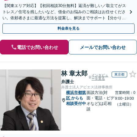
【関東エリア対応】【初回相談30分無料】返済が難しい／取立てがス
トレス／住宅を残したいなど、借金のお悩みのご相談はお任せくださ
い。依頼者さまに最適な方法を提案し、解決までサポート【分かりや
すい費用体系】破産管財人の経験豊富な弁護士所属
料金表を見る
電話でお問い合わせ
メールでお問い合わせ
林 章太郎
東京都
インタビュ
ーを見る
弁護士
弁護士法人アビエス法律事務所
横浜市都筑
面談方法(対
営業時間：0
区
からも
面・電話・ビデ
9:00~19:00
相談受付中
オなど)は応相
（土曜日）
談