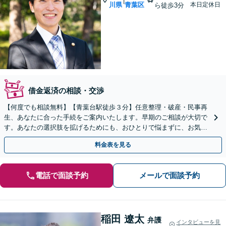
|
川県
青葉区
本日定休日
ら徒歩3分
借金返済の相談・交渉
【何度でも相談無料】【青葉台駅徒歩３分】任意整理・破産・民事再
生、あなたに合った手続をご案内いたします。早期のご相談が大切で
す。あなたの選択肢を拡げるためにも、おひとりで悩まずに、お気軽
に弁護士を頼ってください。【夜間・土日相談可】
料金表を見る
電話で面談予約
メールで面談予約
稲田 遼太
弁護
インタビューを見