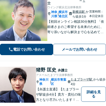
る
士
ウイング横浜北法律事務所
新横浜駅
か
営業時間：
神奈
横浜市
|
川県
港北区
本日定休日
ら徒歩1分
【初回オンライン相談30分無料】「依
頼者さまのご希望する未来のために、
寄り添いながら解決まで心を込めて対
応します」不動産契約や売買、家賃滞
納など不動産トラブル／離婚協議や調
停など離婚問題／相続・遺言も対応
電話でお問い合わせ
メールでお問い合わせ
【新横浜1分】
猪野 匡史
弁護士
アスールたまプラ法律事務所
たまプラーザ駅
から徒歩
神奈川
横浜市青葉
|
県
区
4分
【弁護士直通】【たまプラー
詳細を見
ザ駅徒歩4分】貴方・貴社の味
る
方となり尽力いたします！当
日相談ができる場合もありま