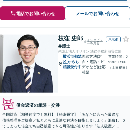
電話でお問い合わせ
メールでお問い合わせ
枝窪 史郎
東京都
インタビュ
ーを見る
弁護士
弁護士法人オリオン 法律事務所渋谷支部
横浜市都筑
面談方法(対
営業時間：0
区
からも
面・電話・ビ
9:30~17:00
相談受付中
デオなど)は応
（土日祝日）
相談
借金返済の相談・交渉
全国対応【相談何度でも無料】【秘密厳守】「あなたに合った最適な
債務整理をご提案／私とともに最適な解決を目指しましょう」浪費し
てしまった借金でも自己破産できる可能性があります「法人破産／コ