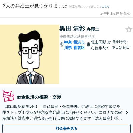
2
人の弁護士が見つかりました
(検索結果について詳しくは
こちら
)
2件中 1-2件を表示
黒田 清彰
弁護士
神奈川港北法律事務所
北山田駅
か
営業時間：
神奈
横浜市
|
川県
都筑区
本日定休日
ら徒歩3分
借金返済の相談・交渉
【北山田駅徒歩3分】【自己破産・任意整理】弁護士に依頼で督促を
即ストップ！交渉が得意な当弁護士にお任せください。コロナでの破
産相談も対応中／過払金があれば更に減額できます【法人破産】従業
員の対応なども相談できます。事態が悪化する前に相談を！
料金表を見る