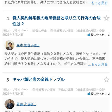
れた方に真摯に謝罪し、弁済についてきちんと説明と対応を行ってい
くことに尽きるかと思います。
4
愛人契約解消後の返済義務と取り立て行為の合法
性は？
#個人・プライベート
#督促の停止
#詐欺被害での債務
#借金返済の相談・交渉
2026年7月14日
役にたった
1
森本 偲音
弁護士
愛人契約は公序良俗違反（民法９０条）となり、無効となります。 そ
のうえで、愛人契約に基づきご相談者様が受領した金銭は、不法原因
給付（民法７０８条）となりますので、 相手方は当該金銭の返還請求
をすることはできません。 以上、ご参考までに。
5
キャバ嬢と客の金銭トラブル
#個人・プライベート
#詐欺被害での債務
#時効の援用
#借金返済の相談・交渉
2026年7月24日
役にたった
2
若井 亮
弁護士