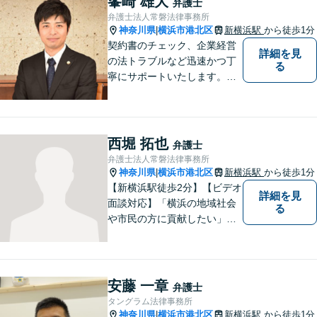
峯崎 雄大
弁護士
立ての実績あり【完全個室】
弁護士法人常磐法律事務所
【青葉台駅1分】【複数弁護士
神奈川県
横浜市港北区
新横浜駅
から徒歩1分
|
在籍】
契約書のチェック、企業経営
詳細を見
の法トラブルなど迅速かつ丁
る
寧にサポートいたします。ど
んな些細なお悩みでもまずは
ご相談ください！
西堀 拓也
弁護士
弁護士法人常磐法律事務所
神奈川県
横浜市港北区
新横浜駅
から徒歩1分
|
【新横浜駅徒歩2分】【ビデオ
詳細を見
面談対応】「横浜の地域社会
る
や市民の方に貢献したい」を
モットーに、すべてのご相談
者様に寄り添います。少しで
もご相談者様の人生のサポー
トができるよう全力を尽くし
安藤 一章
弁護士
ます。事務所一丸となって法
タングラム法律事務所
律トラブルの解決を目指しま
神奈川県
横浜市港北区
新横浜駅
から徒歩1分
|