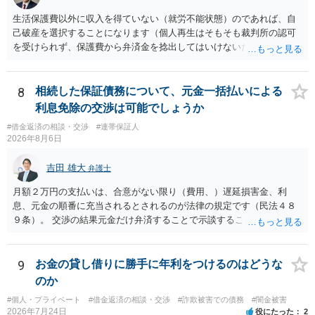
生活保護費以外に収入を得ていない（就労不能状態）のであれば、自
己破産を選択することになります（個人再生はそもそも裁判所の認可
を受けられず、保護費から弁済金を捻出してはいけないため任意整理
という選択肢もありません）。法テラスの法律扶助を利用すれば弁護
士費用は法テラスが負担し、裁判所の予納金等も法テラスが援助して
くれるため、弁護士へ自己破産を任せれば解決します。
8
相続した保証債務について、元金一括払いによる
利息免除の交渉は可能でしょうか
#借金返済の相談・交渉
#連帯保証人
2026年8月6日
吉田 雄大
弁護士
月額２万円の支払いは、合意がない限り（費用、）遅延損害金、利
息、元金の順番に充当されるとされるのが法律の規定です（民法４８
９条）。 交渉の結果元金だけ弁済することで示談することは、弁護士
が関わる債務整理ではしばしばあることです。公的機関は減額に応じ
ることには消極的なことが多いものの、お近くの弁護士にご依頼しチ
ャレンジなさる意義は十分にあると思います。
9
お金の貸し借りに勝手に年利をつけるのはどうな
のか
#個人・プライベート
#借金返済の相談・交渉
#詐欺被害での債務
#闇金被害
2026年7月24日
役にたった
2