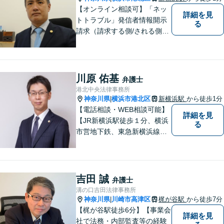
す。
【オンライン相談可】「ネッ
詳細を見
トトラブル」発信者情報開示
る
請求（請求する側/される側）
や削除請求の豊富な解決事例
あり、「遺言・相続」先々を
見据えた的確なアドバイスに
より最善の解決へ導きます。
川原 佑基
弁護士
遠方で来所困難な方もお気軽
港北中央法律事務所
にご相談ください。
神奈川県
横浜市港北区
新横浜駅
から徒歩1分
|
【電話相談・WEB相談可能】
詳細を見
【JR新横浜駅徒歩１分、横浜
る
市営地下鉄、東急新横浜線新
横浜駅徒歩２分】【事故分野
に特化し、特に交通事故は通
算500件以上の解決実績あ
り】
吉田 誠
弁護士
溝の口吉田法律事務所
神奈川県
川崎市高津区
梶が谷駅
から徒歩7分
|
【梶が谷駅徒歩6分】【事業会
詳細を見
社で法務・内部監査等の経験