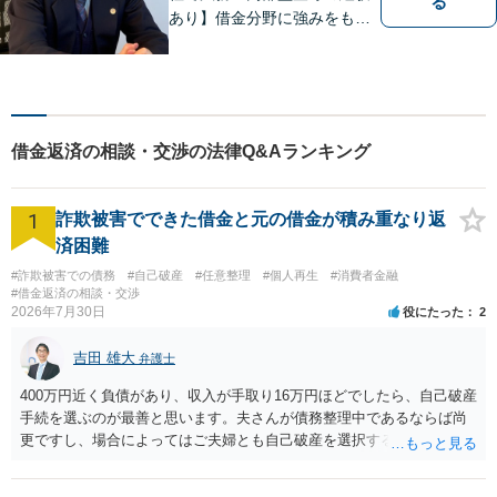
る
あり】借金分野に強みをも
ち、幅広い分野に対応する弁
護士。敷居の低い法律事務所
を目指し、相談しやすい環境
作りに尽力しています。【初
回無料相談】【東京・神奈川
借金返済の相談・交渉の法律Q&Aランキング
エリア】
1
詐欺被害でできた借金と元の借金が積み重なり返
済困難
#詐欺被害での債務
#自己破産
#任意整理
#個人再生
#消費者金融
#借金返済の相談・交渉
2026年7月30日
役にたった
2
吉田 雄大
弁護士
400万円近く負債があり、収入が手取り16万円ほどでしたら、自己破産
手続を選ぶのが最善と思います。夫さんが債務整理中であるならば尚
更ですし、場合によってはご夫婦とも自己破産を選択する方法もある
と思います。