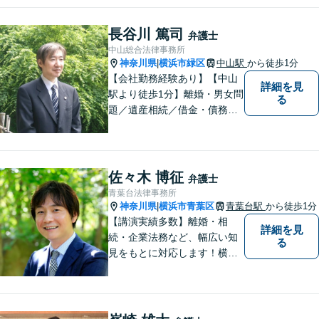
すのでまずはお気軽にご相談
ください。
長谷川 篤司
弁護士
中山総合法律事務所
神奈川県
横浜市緑区
中山駅
から徒歩1分
|
【会社勤務経験あり】【中山
詳細を見
駅より徒歩1分】離婚・男女問
る
題／遺産相続／借金・債務整
理／刑事事件。弁護士は特別
な人間ではありませんし、法
律事務所は生活の中で発生す
る身近な問題を相談いただく
佐々木 博征
弁護士
場所です。お気軽にご相談く
青葉台法律事務所
ださい。
神奈川県
横浜市青葉区
青葉台駅
から徒歩1分
|
【講演実績多数】離婚・相
詳細を見
続・企業法務など、幅広い知
る
見をもとに対応します！横
浜・川崎・町田等からもアク
セスが良い地域密着型の事務
所です【破産管財人経験あ
り】負債総額数億円の倒産申