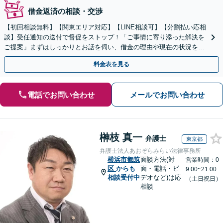
借金返済の相談・交渉
【初回相談無料】【関東エリア対応】【LINE相談可】【分割払い応相
談】受任通知の送付で督促をストップ！「ご事情に寄り添った解決を
ご提案」まずはしっかりとお話を伺い、借金の理由や現在の状況を丁
寧にお聞きするので、ぜひお気軽にご相談ください。
料金表を見る
電話でお問い合わせ
メールでお問い合わせ
榊枝 真一
弁護士
東京都
弁護士法人あおぞらみらい法律事務所
横浜市都筑
面談方法(対
営業時間：0
区
からも
面・電話・ビ
9:00~21:00
相談受付中
デオなど)は応
（土日祝日）
相談