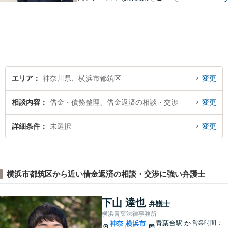
緒に考えさせていただきま
す。【夜間／休日対応可能】
難解な用語は極力用いずに平
易かつ具体的な説明を心がけ
ていますので、まずは一度お
気軽にご相談頂ければと思い
ます。
エリア
神奈川県、横浜市都筑区
変更
相談内容
借金・債務整理、借金返済の相談・交渉
変更
詳細条件
未選択
変更
横浜市都筑区から近い借金返済の相談・交渉に強い弁護士
下山 達也
弁護士
横浜青葉法律事務所
青葉台駅
か
営業時間：
神奈
横浜市