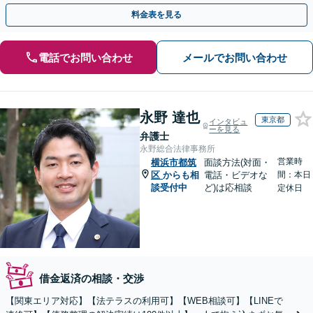
ロナ不況・物価高騰に苦しむ企業さまを救済」
料金表を見る
電話でお問い合わせ
メールでお問い合わせ
永野 達也
東京都
インタビュ
ーを見る
弁護士
永野総合法律事務所
営業時
横浜市都筑
面談方法(対面・
区
からも相
電話・ビデオな
間：本日
談受付中
ど)は応相談
定休日
借金返済の相談・交渉
【関東エリア対応】【法テラスの利用可】【WEB相談可】【LINEで