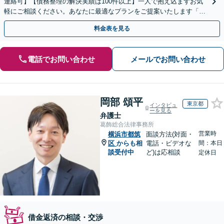
連絡可】【債務整理の解決実績は100件以上】一人で抱え込まずお気
軽にご相談ください。あなたに最適なプランをご提案いたします「法
人破産にも強い弁護士」【休日・夜間対応】
料金表を見る
電話でお問い合わせ
メールでお問い合わせ
岡部 頌平
東京都
インタビュ
ーを見る
弁護士
葛飾総合法律事務所
営業時
横浜市都筑
面談方法(対面・
区
からも相
電話・ビデオな
間：本日
談受付中
ど)は応相談
定休日
借金返済の相談・交渉