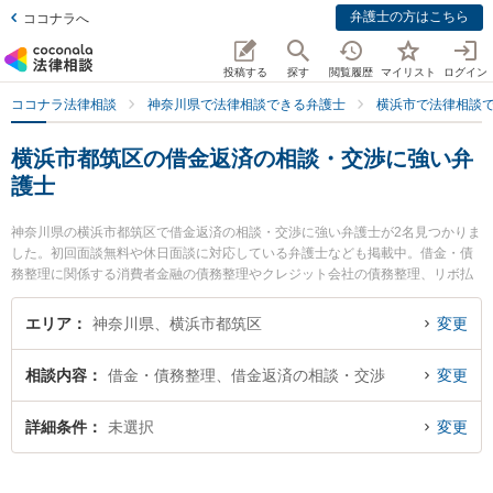
弁護士の方はこちら
ココナラへ
投稿する
探す
閲覧履歴
マイリスト
ログイン
ココナラ法律相談
神奈川県で法律相談できる弁護士
横浜市で法律相談
横浜市都筑区の借金返済の相談・交渉に強い弁
護士
神奈川県の横浜市都筑区で借金返済の相談・交渉に強い弁護士が2名見つかりま
した。初回面談無料や休日面談に対応している弁護士なども掲載中。借金・債
務整理に関係する消費者金融の債務整理やクレジット会社の債務整理、リボ払
いの債務整理等の細かな分野での絞り込み検索もでき便利です。特に神奈川港
北法律事務所の黒田 清彰弁護士や都筑港北ニュータウン法律事務所の塚田 雅久
エリア
神奈川県、横浜市都筑区
変更
弁護士のプロフィール情報や弁護士費用、強みなどが注目されています。『横
浜市都筑区で土日や夜間に発生した借金返済の相談・交渉のトラブルを今すぐ
相談内容
借金・債務整理、借金返済の相談・交渉
変更
に弁護士に相談したい』『借金返済の相談・交渉のトラブル解決の実績豊富な
近くの弁護士を検索したい』『初回相談無料で借金返済の相談・交渉を法律相
談できる横浜市都筑区内の弁護士に相談予約したい』などでお困りの相談者さ
詳細条件
未選択
変更
んにおすすめです。