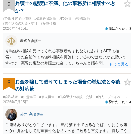
2
弁護士の態度に不満、他の事務所に相談すべき
か？
#詐欺被害での債務
#仮想通貨詐欺
#FX詐欺
#副業詐欺
#借金返済の相談・交渉
#多重債務
2026年7月15日
役にたった
3
匿名A
弁護士
今時無料相談を受けてくれる事務所もそれなりにあり（WEBで検
索）、また自治体でも無料相談を実施しているのではないかと思いま
すので、実際に複数の弁護士に会って、ちゃんと話を聞いてくれる
方、高圧的ではない方に相談した方が良いでしょう。その弁護士の方
はそもそも事案を把握できていないようですので、御相談の案件につ
いては弁護士として能力不足なのかもしれません。相手にしない方が
3
お金を騙して借りてしまった場合の対処法と今後
良いと思います。ただ、仮想通貨詐欺の被害回復は現実的には難しい
の対応策
かもしれません。
#自己破産
#任意整理
#個人再生
#借金返済の相談・交渉
#個人・プライベート
2026年7月15日
役にたった
4
若井 亮
弁護士
ご連絡ありがとうございます。 執行猶予中であるならば、なおさら速
やかに弁済をして刑事事件化を防ぐべきであると言えます。 貸してく