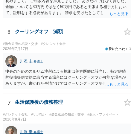
初めまして。 ご相談内容を拝見しました。 あげたのではなく貸した、
金額についても30万円ではなく50万円であると主張する相手方におい
て、証明をする必要があります。 請求を受けたとしても、もらったも
のであることを伝え、貸したというのであれば証拠を出すよう申し入
れることになるでしょう。 請求があるまでは、こちらからアクション
を起こす必要はないかと思います。
6
クーリングオフ 減額
#借金返済の相談・交渉
#クレジット会社
2026年7月17日
役にたった
1
川添 圭
弁護士
痩身のためのスルリム注射による施術は美容医療に該当し、特定継続
的役務提供契約に該当する場合にはクーリング・オフが可能な場合が
ありますが、書かれた事情だけではクーリング・オフ要件を満たして
いるかどうか（そもそも特定継続的役務提供契約に該当するかどう
か）が不明です。仮に特定継続的役務提供契約に該当する場合には、
クーリング・オフができない場合でも中途解約は可能ですが、この点
7
生活保護後の債務整理
も含めて、最寄りの消費生活センターで詳しい資料をもとに相談して
いただいた方がよいでしょう。
#クレジット会社
#リボ払い
#借金返済の相談・交渉
#個人・プライベート
2026年8月7日
川添 圭
弁護士