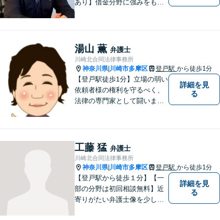
あり】借金分野に強みをも
ち、幅広い分野に対応する弁
護士。敷居の低い法律事務所
を目指し、相談しやすい環境
作りに尽力しています。【初
湯山 薫
弁護士
回無料相談】【東京・神奈川
川崎北合同法律事務所
エリア】
神奈川県
川崎市多摩区
登戸駅
から徒歩1分
|
【登戸駅徒歩1分】立場の弱い
詳細を見
依頼者様の権利を守るべく、
る
法律の専門家として闘いま
す。日々研鑽を怠らず、依頼
者様との信頼関係が築けるよ
う努力しています。家事事
件・刑事事件・労働事件な
工藤 猛
弁護士
ど、幅広く対応いたします。
川崎北合同法律事務所
神奈川県
川崎市多摩区
登戸駅
から徒歩1分
|
【登戸駅から徒歩１分】【一
詳細を見
部の分野は初回相談無料】近
る
寄りがたい弁護士像を少しで
も変えられるように、皆様に