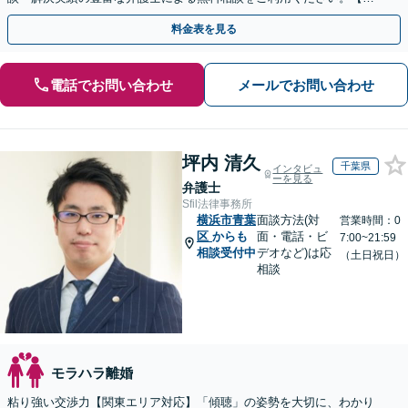
回相談０円(電話)】【関東エリア全域対応】
料金表を見る
電話でお問い合わせ
メールでお問い合わせ
坪内 清久
千葉県
インタビュ
ーを見る
弁護士
Sfil法律事務所
横浜市青葉
面談方法(対
営業時間：0
区
からも
面・電話・ビ
7:00~21:59
相談受付中
デオなど)は応
（土日祝日）
相談
モラハラ離婚
粘り強い交渉力【関東エリア対応】「傾聴」の姿勢を大切に、わかり