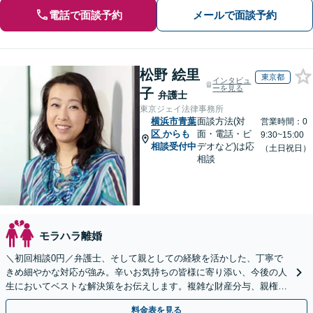
電話で面談予約
メールで面談予約
松野 絵里
東京都
インタビュ
ーを見る
子
弁護士
東京ジェイ法律事務所
横浜市青葉
面談方法(対
営業時間：0
区
からも
面・電話・ビ
9:30~15:00
相談受付中
デオなど)は応
（土日祝日）
相談
モラハラ離婚
＼初回相談0円／弁護士、そして親としての経験を活かした、丁寧で
きめ細やかな対応が強み。辛いお気持ちの皆様に寄り添い、今後の人
生においてベストな解決策をお伝えします。複雑な財産分与、親権問
題、養育費の交渉、国際離婚などが得意です【日英対応◎】
料金表を見る