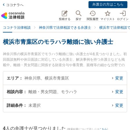
弁護士の方はこちら
ココナラへ
投稿する
探す
閲覧履歴
マイリスト
ログイン
ココナラ法律相談
神奈川県で法律相談できる弁護士
横浜市で法律相談
横浜市青葉区のモラハラ離婚に強い弁護士
神奈川県の横浜市青葉区でモラハラ離婚に強い弁護士が4名見つかりました。初
回面談無料や休日面談に対応している弁護士、解決事例を持つ弁護士なども掲
載中。離婚・男女問題に関係する財産分与や養育費、親権等の細かな分野での
絞り込み検索もでき便利です。特に横浜青葉法律事務所の下山 達也弁護士やア
スールたまプラ法律事務所の猪野 匡史弁護士、青葉台法律事務所の佐々木 博征
エリア
神奈川県、横浜市青葉区
変更
弁護士のプロフィール情報や弁護士費用、強みなどが注目されています。『横
浜市青葉区で土日や夜間に発生したモラハラ離婚のトラブルを今すぐに弁護士
相談内容
離婚・男女問題、モラハラ
変更
に相談したい』『モラハラ離婚のトラブル解決の実績豊富な近くの弁護士を検
索したい』『初回相談無料でモラハラ離婚を法律相談できる横浜市青葉区内の
弁護士に相談予約したい』などでお困りの相談者さんにおすすめです。
詳細条件
未選択
変更
4
人の弁護士が見つかりました
(検索結果について詳しくは
こちら
)