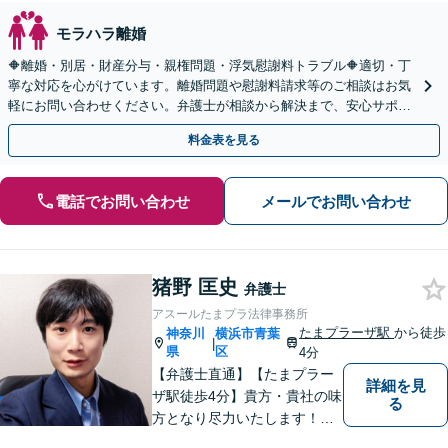
モラハラ離婚
🔶離婚・別居・財産分与・親権問題・浮気慰謝料トラブル🔶適切・丁
寧な対応を心がけています。離婚問題や慰謝料請求等のご相談はお気
軽にお問い合わせください。弁護士が相談から解決まで、安心サポー
トいたします。◤完全予約制・初回法律相談無料◢
料金表を見る
電話でお問い合わせ
メールでお問い合わせ
猪野 匡史
弁護士
アスールたまプラ法律事務所
たまプラーザ駅
から徒歩
神奈川
横浜市青葉
|
県
区
4分
【弁護士直通】【たまプラー
詳細を見
ザ駅徒歩4分】貴方・貴社の味
る
方となり尽力いたします！当
日相談ができる場合もありま