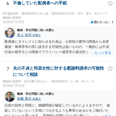
護士と打ち合わせの末どのように対応するかを決められると良いでし
6
不倫していた配偶者への手紙
除は，金融機関（担保権者）の方が応じることがないと思います。ロ
ょう。
ーンの支払いもしなければ，抵当権が実行されて土地が売却されて
（おそらく，建物も共同担保に入っていると思うので，競売自体はさ
#不倫慰謝料
#慰謝料請求された側
#異性関係(不貞等)
#DV・暴力
#モラハラ
#離婚の慰謝料
ほど問題ありません。）売却代金が建物のローンに充当され，残額は
2026年7月25日
役にたった
1
名義人である夫に請求されることになります。相談者は，債務に関係
なく，連帯保証人でもありませんので，負担する理由がありません。
離婚・男女問題に強い弁護士
離婚については，相手方が離婚したいようですから，離婚自体はこち
井上 祐司
弁護士
らの意思次第だと思います。慰謝料を請求する際に，この不動産の経
配偶者にダイレクトに知らせる行為は、公然性の要件の関係から名誉
過も含めて，どのように相談者が精神的苦痛を受けたかの際に述べて
棄損・侮辱罪等の罪に該当する可能性は低いものの、一般的には不貞
いく事情になると思います。 法律問題より，夫婦間の問題（離婚の問
行為の相手方との関係でプライバシー侵害等の違法性を含む行為で
題）の方がウェイトが大きいような問題のような印象を受けました。
す。 そのため、そのことを知った相手方の夫婦関係への影響が大きい
だからこそ，夫に対する話ではなく，全て相談者に向いているように
ため、弁護士としては推奨しないことが一般的かと思います。
思うのです。
7
夫の不貞と同居女性に対する慰謝料請求の可能性
について相談
#離婚の慰謝料
#生活費を渡さない
#慰謝料請求したい側
#モラハラ
2026年7月13日
離婚・男女問題に強い弁護士
加藤 善大
弁護士
以前の回答と同様に、婚姻関係が破綻しているかによりますので、 破
綻していないという主張につながるような事実があるかをご検討いた
だくといいと思います。 直接的な回答にならずに申し訳ございません