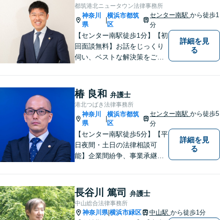
都筑港北ニュータウン法律事務所
センター南駅
から徒歩1
神奈川
横浜市都筑
|
県
区
分
【センター南駅徒歩1分】【初
詳細を見
回面談無料】お話をじっくり
る
伺い、ベストな解決策をご一
緒に考えさせていただきま
す。【夜間／休日対応可能】
難解な用語は極力用いずに平
椿 良和
弁護士
易かつ具体的な説明を心がけ
港北つばき法律事務所
ていますので、まずは一度お
センター南駅
から徒歩5
神奈川
横浜市都筑
|
気軽にご相談頂ければと思い
県
区
分
ます。
【センター南駅徒歩5分】【平
詳細を見
日夜間・土日の法律相談可
る
能】企業間紛争、事業承継・
後継者問題その他の企業法務
から、インターネットによる
中傷・プライバシー・著作権
長谷川 篤司
弁護士
被害、いじめ、離婚・相続、
中山総合法律事務所
不動産に関わる紛争その他の
神奈川県
横浜市緑区
中山駅
から徒歩1分
|