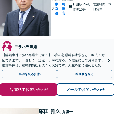
東
町
町田駅
から
営業時間：本
京
田
|
日定休日
徒歩10分
都
市
モラハラ離婚
【離婚事件に強い弁護士です！】不貞の慰謝料請求求など、幅広く対
応できます。「優しく、迅速、丁寧な対応」を信条にしております。
離婚事件は、精神的負担も大きく大変です。人生を前に進めるために
も、一緒に考えましょう。ぜひ一度ご相談ください。
事例を見る(1件)
料金表を見る
電話でお問い合わせ
メールでお問い合わせ
塚田 雅久
弁護士