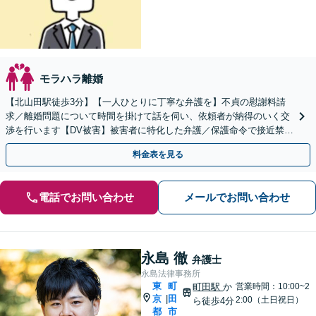
モラハラ離婚
【北山田駅徒歩3分】【一人ひとりに丁寧な弁護を】不貞の慰謝料請
求／離婚問題について時間を掛けて話を伺い、依頼者が納得のいく交
渉を行います【DV被害】被害者に特化した弁護／保護命令で接近禁止
措置【初回相談30分無料】
料金表を見る
電話でお問い合わせ
メールでお問い合わせ
永島 徹
弁護士
永島法律事務所
東
町
町田駅
か
営業時間：10:00~2
京
田
|
2:00（土日祝日）
ら徒歩4分
都
市