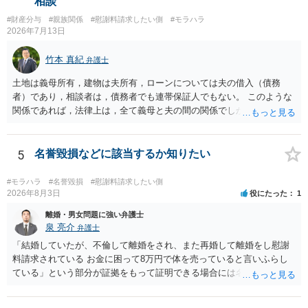
相談
#財産分与
#親族関係
#慰謝料請求したい側
#モラハラ
2026年7月13日
竹本 真紀
弁護士
土地は義母所有，建物は夫所有，ローンについては夫の借入（債務
者）であり，相談者は，債務者でも連帯保証人でもない。 このような
関係であれば，法律上は，全て義母と夫の間の関係でしかありませ
ん。 夫と義母の間で，建物建築目的での使用貸借契約（無償で使用さ
せる）がされていたのでしょうかね。 いずれにしても，使用貸借では
なくて賃貸借にするというのであれば，夫と義母の関係でしかありま
5
名誉毀損などに該当するか知りたい
せん。 これが法律上の話です。 「夫にこうなったのはお前のせいなん
だからお前が払えよ！と怒鳴られました。」 こうなった経緯は不明で
#モラハラ
#名誉毀損
#慰謝料請求したい側
すが，法律上は，夫と義母の間の話ですから，二人で賃料等の合意を
2026年8月3日
役にたった
1
するか否かを決め，夫が義母に支払をするだけのことです。この合意
離婚・男女問題に強い弁護士
をしない場合に，義母がどのような選択をするかは，義母の判断でし
泉 亮介
弁護士
かありません（抵当権の解除の話をしているようですが）。 夫が賃料
「結婚していたが、不倫して離婚をされ、また再婚して離婚をし慰謝
の支払を相談者に請求したとしても，法律上の支払義務は生じませ
料請求されている お金に困って8万円で体を売っていると言いふらし
ん。変な賃貸借契約書（なぜか，賃借人が相談者になっているなど）
ている」という部分が証拠をもって証明できる場合には名誉権侵害や
が作成されない限り，相談者に負担は生じないのです。にもかかわら
プライバシー権侵害等を主張し慰謝料請求ができる可能性はあるでし
ず，請求してくるのだとすれば，そのような請求を押し付けてくる夫
ょう。 既に弁護士にご依頼されているとのことですので，依頼中の弁
について，どのように評価するかの話になると思います。 抵当権の解