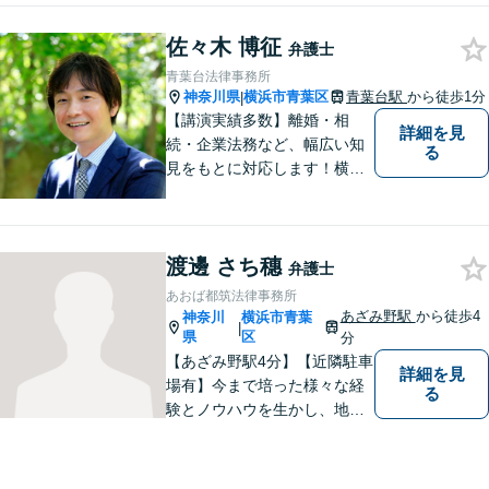
すのでまずはお気軽にご相談
ください。
佐々木 博征
弁護士
青葉台法律事務所
神奈川県
横浜市青葉区
青葉台駅
から徒歩1分
|
【講演実績多数】離婚・相
詳細を見
続・企業法務など、幅広い知
る
見をもとに対応します！横
浜・川崎・町田等からもアク
セスが良い地域密着型の事務
所です【破産管財人経験あ
渡邊 さち穗
り】負債総額数億円の倒産申
弁護士
立ての実績あり【完全個室】
あおば都筑法律事務所
【青葉台駅1分】【複数弁護士
あざみ野駅
から徒歩4
神奈川
横浜市青葉
|
在籍】
県
区
分
【あざみ野駅4分】【近隣駐車
詳細を見
場有】今まで培った様々な経
る
験とノウハウを生かし、地域
のお客様に寄り添い、実現可
能な最善の結論を共に目指し
て問題解決を図る所存です。