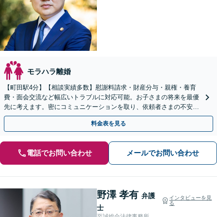
モラハラ離婚
【町田駅4分】【相談実績多数】慰謝料請求・財産分与・親権・養育
費・面会交流など幅広いトラブルに対応可能。お子さまの将来を最優
先に考えます。密にコミュニケーションを取り、依頼者さまの不安を
取り除きます。【LINE相談可能】【初回相談無料】
料金表を見る
電話でお問い合わせ
メールでお問い合わせ
野澤 孝有
弁護
インタビューを見
る
士
至誠総合法律事務所