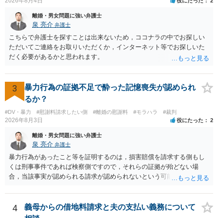
2026年8月4日
役にたった
2
離婚・男女問題に強い弁護士
泉 亮介
弁護士
こちらで弁護士を探すことは出来ないため，ココナラの中でお探しい
ただいてご連絡をお取りいただくか，インターネット等でお探しいた
だく必要があるかと思われます。
3
暴力行為の証拠不足で酔った記憶喪失が認められ
るか？
#DV・暴力
#慰謝料請求したい側
#離婚の慰謝料
#モラハラ
#裁判
2026年8月3日
役にたった
2
離婚・男女問題に強い弁護士
泉 亮介
弁護士
暴力行為があったこと等を証明するのは，損害賠償を請求する側もし
くは刑事事件であれば検察側ですので，それらの証拠が殆どない場
合，当該事実が認められる請求が認められないという可能性はあるで
しょう。
4
義母からの借地料請求と夫の支払い義務について