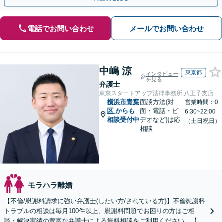
電話でお問い合わせ
メールでお問い合わせ
中嶋 涼
東京都
インタビュー
を見る
弁護士
東京スタートアップ法律事務所 八王子支店
横浜市青葉
面談方法(対
営業時間：0
区
からも
面・電話・ビ
6:30~22:00
相談受付中
デオなど)は応
（土日祝日）
相談
モラハラ離婚
【不倫/慰謝料請求に強い弁護士(したい方/されている方)】不倫慰謝料
トラブルの相談は毎月100件以上、慰謝料問題でお困りの方はご相
談・解決実績の豊富な弁護士による無料相談をご利用ください。【初