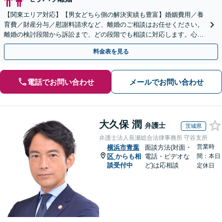
【関東エリア対応】【男女どちら側の解決実績も豊富】婚姻費用／養
育費／財産分与／慰謝料請求など、離婚のご相談はお任せください。
離婚の検討段階から訴訟まで、どの段階でも相談に対応します。心情
的な面にも配慮し、納得感の高い解決を目指します。
料金表を見る
電話でお問い合わせ
メールでお問い合わせ
大久保 潤
弁護士
茨城県
弁護士法人長瀬総合法律事務所 守谷支所
営業時
横浜市青葉
面談方法(対面・
区
からも相
電話・ビデオな
間：本日
談受付中
ど)は応相談
定休日