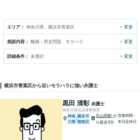
法律上の問題に巻き込まれた
際は、お一人で悩まずにお気
軽にご相談ください。
エリア
神奈川県、横浜市青葉区
変更
相談内容
離婚・男女問題、モラハラ
変更
詳細条件
未選択
変更
横浜市青葉区から近いモラハラに強い弁護士
黒田 清彰
弁護士
神奈川港北法律事務所
北山田駅
か
営業時間：
神奈
横浜市
|
川県
都筑区
本日定休日
ら徒歩3分