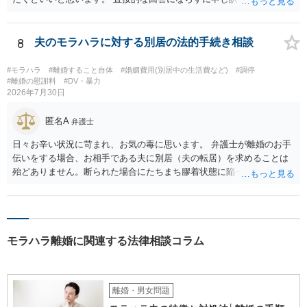
が、ご参考にしていただけますと幸いです。
8
夫のモラハラに対する別居の法的手続き相談
#モラハラ
#離婚すること自体
#婚姻費用(別居中の生活費など)
#調停
#離婚の慰謝料
#DV・暴力
2026年7月30日
匿名A
弁護士
日々お辛い状況に苛まれ、お気の毒に思います。 弁護士が離婚のお手
伝いをする場合、お相手である夫に別居（夫の転居）を求めることは
殆どありません。断られた場合にたちまち膠着状態に陥ってしまうの
と、同居中の依頼者ご本人をますます窮地に陥らせてしまう可能性が
高いためです。 実務的には、ご相談者さまが転居する形で離婚協議等
を進める選択を採らざるを得ないことが圧倒的多数です。
モラハラ離婚に関連する法律相談コラム
離婚・男女問題