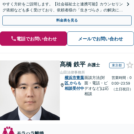
やすく方針をご説明します。【社会福祉士と連携可能】カウンセリン
グ依頼なども多く受けており、依頼者様の「生きづらさ」の解決に役
立っております。元塾講師・お子様に関するご相談も注力
料金表を見る
電話でお問い合わせ
メールでお問い合わせ
髙橋 鉄平
弁護士
東京都
山田法律事務所
横浜市青葉
面談方法(対
営業時間：0
区
からも
面・電話・ビ
0:00~23:59
相談受付中
デオなど)は応
（土日祝日）
相談
モラハラ離婚