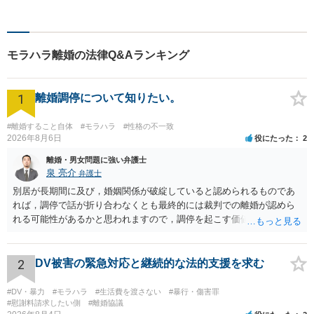
寄り添い、一緒に考え、お一
人おひとりにとって最善の解
決が何であるのかを見極め、
誠心誠意、仕事に取り組んで
モラハラ離婚の法律Q&Aランキング
まいります。
1
離婚調停について知りたい。
#離婚すること自体
#モラハラ
#性格の不一致
2026年8月6日
役にたった
2
離婚・男女問題に強い弁護士
泉 亮介
弁護士
別居が長期間に及び，婚姻関係が破綻していると認められるものであ
れば，調停で話が折り合わなくとも最終的には裁判での離婚が認めら
れる可能性があるかと思われますので，調停を起こす価値はあるよう
に思われます。 もっとも，調停については，お互いの合意がない限り
は調停が成立するということはないため，相手が合意するメリットを
だしてでも調停で終わらせるよう努めるのか，裁判離婚を見据えて調
2
DV被害の緊急対応と継続的な法的支援を求む
停での離婚に固執しないかいずれかの対応は必要となるかと思われま
す。 お一人で対応するのは難しい側面もありますので弁護士を立てる
#DV・暴力
#モラハラ
#生活費を渡さない
#暴行・傷害罪
ことを検討されると良いかと思われます。
#慰謝料請求したい側
#離婚協議