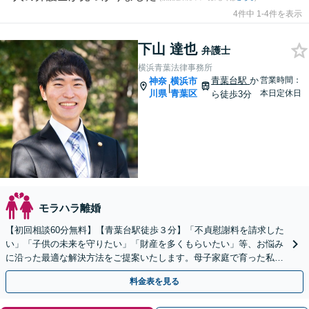
4件中 1-4件を表示
下山 達也
弁護士
横浜青葉法律事務所
青葉台駅
か
営業時間：
神奈
横浜市
|
川県
青葉区
本日定休日
ら徒歩3分
モラハラ離婚
【初回相談60分無料】【青葉台駅徒歩３分】「不貞慰謝料を請求した
い」「子供の未来を守りたい」「財産を多くもらいたい」等、お悩み
に沿った最適な解決方法をご提案いたします。母子家庭で育った私だ
からこそできるサポートを。【夜間・土日相談可】
料金表を見る