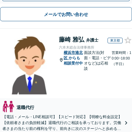
メールでお問い合わせ
藤崎 雅弘
弁護士
東京都
六本木総合法律事務所
横浜市港北
面談方法(対
営業時間：1
区
からも
面・電話・ビデ
0:00~18:00
相談受付中
オなど)は応相
（平日）
談
退職代行
【電話・メール・LINE相談可】【スピード対応】【明瞭な料金設定】
【依頼者さまの負担軽減】退職代行のご相談を承っております。労働
者さまの当たり前の権利を守り、前向きに次のステージへと歩めるよ