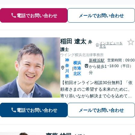
う全力でサポートいたします。
電話でお問い合わせ
メールでお問い合わせ
稲田 遼太
弁
インタビューを
見る
護士
ウイング横浜北法律事務所
神
新横浜駅
営業時間：09:00
横浜
奈
~18:00（平日）
から徒歩1
市港
|
川
分
北区
県
【初回オンライン相談30分無料】「依
頼者さまのご希望する未来のために、
寄り添いながら解決まで心を込めて対
応します」不動産契約や売買、家賃滞
納など不動産トラブル／離婚協議や調
電話でお問い合わせ
メールでお問い合わせ
停など離婚問題／相続・遺言も対応
【新横浜1分】