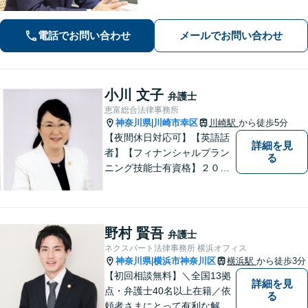
国対応！【ご自宅からの電話相談にも
対応(法律相談は完全予約制)】各分野で
電話でお問い合わせ
メールでお問い合わせ
専門性の高い弁護士が寄り添い解決を
サポートします。
小川 文子
弁護士
恵富総合法律事務所
神奈川県
川崎市幸区
川崎駅
から徒歩5分
|
【夜間休日対応可】【英語話
詳細を見
者】【フィナンシャルプラン
る
ニング技能士有資格】２０年
以上の事業所勤務経験があり
ます。中小企業診断士、証券
アナリスト検定会員も保有し
ております。
野村 賢吾
弁護士
ネクスパート法律事務所 横浜オフィス
神奈川県
横浜市神奈川区
横浜駅
から徒歩3分
|
【初回相談無料】＼全国13拠
詳細を見
点・弁護士40名以上在籍／依
る
頼者さまにとって有利な解決