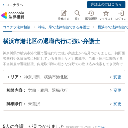
弁護士の方はこちら
ココナラへ
投稿する
探す
閲覧履歴
マイリスト
ログイン
ココナラ法律相談
神奈川県で法律相談できる弁護士
横浜市で法律相談
横浜市港北区の退職代行に強い弁護士
神奈川県の横浜市港北区で退職代行に強い弁護士が5名見つかりました。初回面
談無料や休日面談に対応している弁護士なども掲載中。労働・雇用に関係する
不当解雇や退職勧奨、内定取消等の細かな分野での絞り込み検索もでき便利で
す。特にウイング横浜北法律事務所の稲田 遼太弁護士や日吉法律事務所の齋藤
雄司弁護士、弁護士法人常磐法律事務所の峯崎 雄大弁護士のプロフィール情報
エリア
神奈川県、横浜市港北区
変更
や弁護士費用、強みなどが注目されています。『横浜市港北区で土日や夜間に
発生した退職代行のトラブルを今すぐに弁護士に相談したい』『退職代行のト
相談内容
労働・雇用、退職代行
変更
ラブル解決の実績豊富な近くの弁護士を検索したい』『初回相談無料で退職代
行を法律相談できる横浜市港北区内の弁護士に相談予約したい』などでお困り
の相談者さんにおすすめです。
詳細条件
未選択
変更
5
人の弁護士が見つかりました
(検索結果について詳しくは
こちら
)