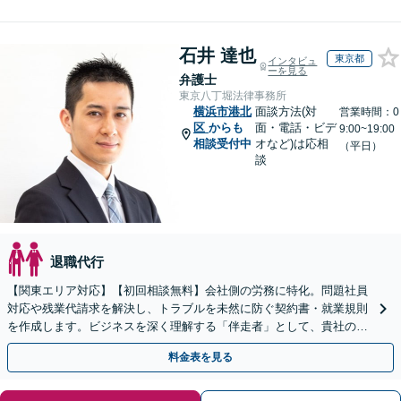
石井 達也
東京都
インタビュ
ーを見る
弁護士
東京八丁堀法律事務所
横浜市港北
面談方法(対
営業時間：0
区
からも
面・電話・ビデ
9:00~19:00
相談受付中
オなど)は応相
（平日）
談
退職代行
【関東エリア対応】【初回相談無料】会社側の労務に特化。問題社員
対応や残業代請求を解決し、トラブルを未然に防ぐ契約書・就業規則
を作成します。ビジネスを深く理解する「伴走者」として、貴社の利
益と今後の事業成長を守り抜きます。
料金表を見る