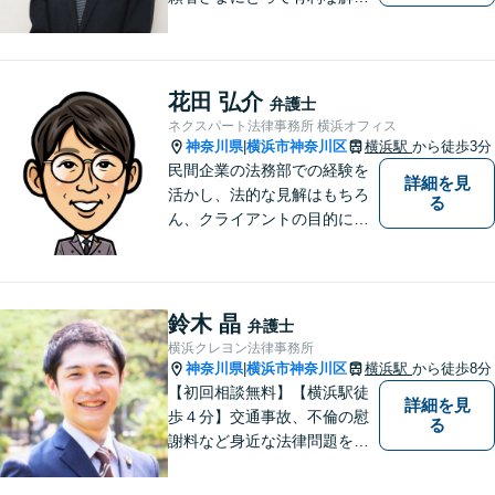
になるよう、最後まで諦めず
に闘います！借金問題/離婚・
男女問 題/相続/交通事故/刑事
事件など、ご相談ください
花田 弘介
弁護士
【夜間・休日対応】
ネクスパート法律事務所 横浜オフィス
神奈川県
横浜市神奈川区
横浜駅
から徒歩3分
|
民間企業の法務部での経験を
詳細を見
活かし、法的な見解はもちろ
る
ん、クライアントの目的に適
った、より実務的なアドバイ
スを提供します。個々の民事
案件にも幅広く他応しており
ます。情熱を大切にしつつ、
鈴木 晶
弁護士
冷静を保つ、心を込めて解決
横浜クレヨン法律事務所
します。【分割払い可】
神奈川県
横浜市神奈川区
横浜駅
から徒歩8分
|
【初回相談無料】【横浜駅徒
詳細を見
歩４分】交通事故、不倫の慰
る
謝料など身近な法律問題を解
決してきました。医師等の専
門家とも連携し、ポイントを