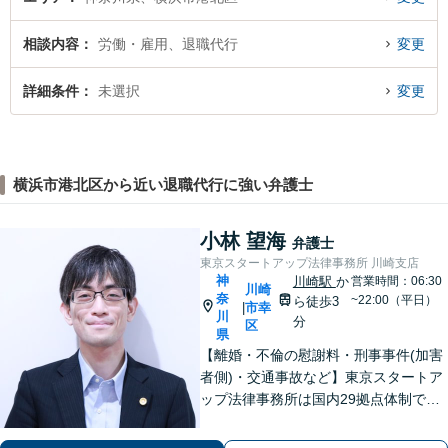
相談内容
労働・雇用、退職代行
変更
詳細条件
未選択
変更
横浜市港北区から近い退職代行に強い弁護士
小林 望海
弁護士
東京スタートアップ法律事務所 川崎支店
神
川崎駅
か
営業時間：06:30
川崎
奈
~22:00（平日）
ら徒歩3
市幸
|
川
分
区
県
【離婚・不倫の慰謝料・刑事事件(加害
者側)・交通事故など】東京スタートア
ップ法律事務所は国内29拠点体制で全
国対応！【ご自宅からの電話相談にも
対応(法律相談は完全予約制)】各分野で