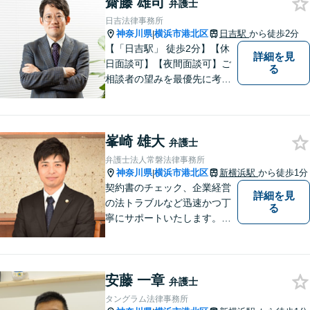
齋藤 雄司
弁護士
日吉法律事務所
神奈川県
横浜市港北区
日吉駅
から徒歩2分
|
【「日吉駅」 徒歩2分】【休
詳細を見
日面談可】【夜間面談可】ご
る
相談者の望みを最優先に考
え、解決策のメリットやデメ
リットを丁寧に説明し、費用
や手間が見合わない場合には
峯崎 雄大
率直にお伝えしています。 ぜ
弁護士
ひお気軽に、当事務所までお
弁護士法人常磐法律事務所
越しください。
神奈川県
横浜市港北区
新横浜駅
から徒歩1分
|
契約書のチェック、企業経営
詳細を見
の法トラブルなど迅速かつ丁
る
寧にサポートいたします。ど
んな些細なお悩みでもまずは
ご相談ください！
安藤 一章
弁護士
タングラム法律事務所