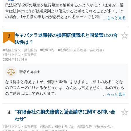
民法627条2項の規定を強行規定と解釈するかどうかによりますが、通
常は法律のほうが就業規則より優先すると考えられることが多く、そ
の場合、1か月前の申し出が必要とされるケースでも2週間前の退職予
告で退職の効果が生じると考えられます。 もっとも、退職1か月前の
申し出は世間のあらゆる業種で広く採用されたルールであり、それ自
体が不合理と判断されるようなものではないため、就業規則・退職金
3
キャバクラ退職後の損害賠償請求と同業禁止の合
規程において「正当な理由なく会社の承認を得ずに退職した場合や引
法性は？
継ぎを行わずに退職した場合に退職金を減額ないし不支給とする」旨
#業務上過失・損害賠償
#退職代行
#退職理由(自己都合・会社都合)
の条項が設けられている場合、その制約を受けることは考えられま
#業務上過失・損害賠償
す。
2024年11月4日
匿名A
弁護士
なり得ると考えますが、個別の事情によりますし、相手のあることな
のでスムーズに終わるかどうかは、なんとも言えません。 私の方から
のご助言は以上で終わります。
4
"有限会社の損失賠償と返金請求に関する問い合
わせ"
#業務上過失・損害賠償
#家族間の相続トラブル
#退職代行
#給与未払い