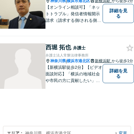
神奈川県
横浜市港北区
新横浜駅
から徒歩1分
|
【オンライン相談可】「ネッ
詳細を見
トトラブル」発信者情報開示
る
請求（請求する側/される側）
や削除請求の豊富な解決事例
あり、「遺言・相続」先々を
見据えた的確なアドバイスに
西堀 拓也
より最善の解決へ導きます。
弁護士
遠方で来所困難な方もお気軽
弁護士法人常磐法律事務所
にご相談ください。
神奈川県
横浜市港北区
新横浜駅
から徒歩1分
|
【新横浜駅徒歩2分】【ビデオ
詳細を見
面談対応】「横浜の地域社会
る
や市民の方に貢献したい」を
モットーに、すべてのご相談
者様に寄り添います。少しで
もご相談者様の人生のサポー
トができるよう全力を尽くし
ます。事務所一丸となって法
律トラブルの解決を目指しま
す。
エリア
神奈川県、横浜市港北区
変更