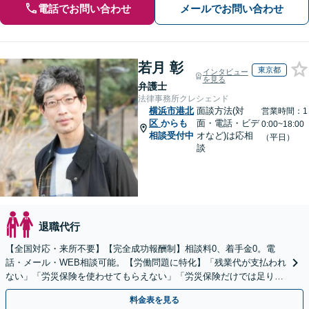
電話でお問い合わせ
メールでお問い合わせ
若月 彰
東京都
インタビュー
を見る
弁護士
法律事務所クレシェンド
横浜市港北
面談方法(対
営業時間：1
区
からも
面・電話・ビデ
0:00~18:00
相談受付中
オなど)は応相
（平日）
談
退職代行
【全国対応・来所不要】【完全成功報酬制】相談料0、着手金0。電
話・メール・WEB相談可能。【労働問題に特化】「残業代が支払われ
ない」「労災保険を使わせてもらえない」「労災保険だけでは足りな
い。損害賠償請求したい」など労働問題はお任せを。
料金表を見る