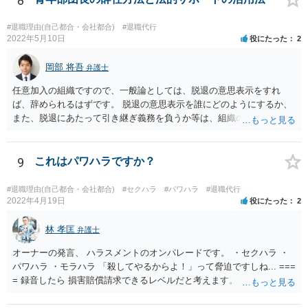
8
#退職理由(自己都合・会社都合)
#退職代行
2022年5月10日
役にたった
2
岡部 将吾
弁護士
任意加入の組織ですので、一般論としては、脱退の意思表示をすれ
ば、辞められるはずです。 脱退の意思表示を誰にどのようにするか、
また、脱退にあたって引き継ぎ義務を負うか等は、組織の実態等を踏
まえて個別的に判断する必要があります。 弁護士に直接相談すれば、
もう少し具体的な対応方法についてアドバイスを受けられると思いま
す。
9
これはパワハラですか？
#退職理由(自己都合・会社都合)
#セクハラ
#パワハラ
#退職代行
2022年4月19日
役にたった
2
林 孝匡
弁護士
オーナーの発言、 ハラスメントのオンパレードです。 ・セクハラ ・
パワハラ ・モラハラ 「殺してやるからよ！」って脅迫ですしね... ===
= 録音したら 損害賠償請求できるレベルだと考えます。 ━━━━━━
━━━ ▼ ご参考になればと ━━━━━━━━━ ・証拠の集め方 ・訴
え方 ・パワハラ裁判例については、 私がブログを書いています。 プ