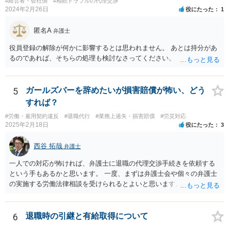
#経営者・会社側
#相続トラブルの代理交渉
2024年2月26日
役にたった
1
匿名A
弁護士
役員登録の解除が何かに影響するとは思われません。 あとは持分があ
るのであれば、そちらの処理も検討なさってください。
5
ガールズバーを辞めたいが損害賠償が怖い、どう
すれば？
#労働・雇用契約違反
#退職代行
#業務上過失・損害賠償
#労災対応
2025年2月18日
役にたった
3
西谷 拓哉
弁護士
一人での対応が怖ければ、弁護士に退職の代理交渉手続きを依頼する
という手もあるかと思います。 一度、まずは弁護士会や個々の弁護士
の実施する労働法律相談を受けられるとよいと思います。
6
退職時の引継と有給取得について