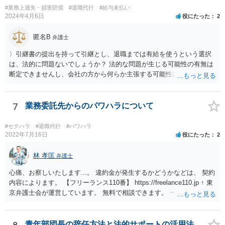
#業務上過失・損害賠償
#退職代行
#給与未払い
2024年4月6日
役にたった
2
匿名B
弁護士
〉引継書の提出を持って引継とし、退職までは有給を使うという選択
は、法的に問題ないでしょうか？ 法的な問題が生じる可能性の有無は
断定できませんし、会社の方から何らか主張する可能性はあります。
しかし、現実に損害賠償責任を負うことは、ほとんど考えられませ
ん。 それよりも、書いておられる事情がある場合は、いつ、どのよう
な方法で、退職の意思及び退職日まで全日有給休暇を使用することを
7
業務委託先からのパワハラについて
会社に伝えるかが、問題になるかもしれないです。 場合よっては退職
代行の利用などもご検討なさってください。
#セクハラ
#退職代行
#パワハラ
2022年7月16日
役にたった
2
林 孝匡
弁護士
心痛、お察しいたします...。 違約金が発生するかどうかなどは、 契約
内容によります。 【フリーランス110番】 https://freelance110.jp ↑ 東
京弁護士会が運営しています。 無料で相談できます。 一度、ご相談す
ることを検討してみてください。 かりに違約金が発生するとしても、
「パワハラしてたよね」という材料で 減額交渉も可能かもしれませ
ん。
青年部団長の辞任方法と法的サポートの活用法