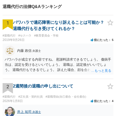
い。。【JR京浜東北線「川崎
退職代行の法律Q&Aランキング
駅」⻄⼝3分】
1
パワハラで適応障害になり訴えることは可能か？
退職代行も引き受けてくれるか？
#退職代行
#セクハラ
#教育委員会・学校
2019年9月26日
役にたった
5
内藤 政信
弁護士
パワハラが成立する内容ですね。 慰謝料請求できるでしょう。 傷病手
当は、認定を受けるといいでしょう。 退職は、認定後がいいでしょ
う。 退職代行もできるでしょう。 訴えた場合、顔を合わすことは、あ
るかもしれません。 そのときは、弁護士も一緒ですから、いまより恐
れは 減じて来るでしょう。
2
2週間後の退職の申し出について
#退職代行
#正社員・契約社員
#退職理由(自己都合・会社都合)
2026年1月8日
役にたった
4
井上 祐司
弁護士