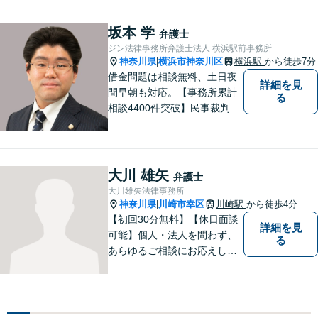
押さえつつ最良の解決を目指
します。ぜひご相談くださ
坂本 学
弁護士
い。
ジン法律事務所弁護士法人 横浜駅前事務所
神奈川県
横浜市神奈川区
横浜駅
から徒歩7分
|
借金問題は相談無料、土日夜
詳細を見
間早朝も対応。【事務所累計
る
相談4400件突破】民事裁判／
家事調停・審判／債務整理／
法人破産／相続／不貞トラブ
ル／離婚／男女問題
大川 雄矢
弁護士
大川雄矢法律事務所
神奈川県
川崎市幸区
川崎駅
から徒歩4分
|
【初回30分無料】【休日面談
詳細を見
可能】個人・法人を問わず、
る
あらゆるご相談にお応えしま
す。持ち前の明るさと元気の
良さで、ひとつひとつの案件
に対して誠実に対応いたしま
すので、まずはご相談くださ