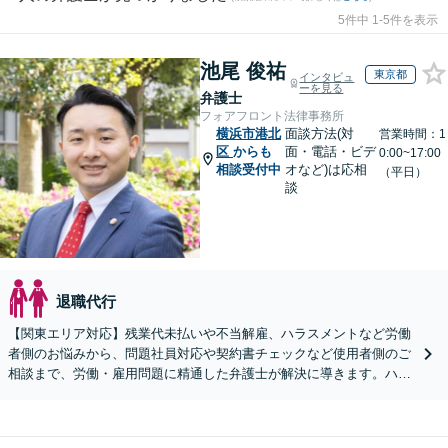
5件中 1-5件を表示
池尾 俊祐
東京都
インタビュ
ーを見る
弁護士
フォアフロント法律事務所
横浜市港北
面談方法(対
営業時間：1
区
からも
面・電話・ビデ
0:00~17:00
相談受付中
オなど)は応相
（平日）
談
退職代行
【関東エリア対応】残業代未払いや不当解雇、ハラスメントなど労働
者側のお悩みから、問題社員対応や契約書チェックなど使用者側のご
相談まで、労働・雇用問題に精通した弁護士が解決に導きます。ハラ
スメント対応や従業員向けセミナーも対応可能。