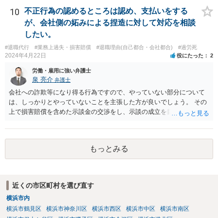
ロフィールのリンクから飛べます。 ご参考になれば幸いです。
10
不正行為の認めるところは認め、支払いをする
が、会社側の妬みによる捏造に対して対応を相談
したい。
#退職代行
#業務上過失・損害賠償
#退職理由(自己都合・会社都合)
#過労死
2024年4月22日
役にたった
2
労働・雇用に強い弁護士
泉 亮介
弁護士
会社への詐欺等になり得る行為ですので、やっていない部分について
は、しっかりとやっていないことを主張した方が良いでしょう。 その
上で損害賠償を含めた示談金の交渉をし、示談の成立を目指す必要が
あるでしょう。
もっとみる
近くの市区町村を選び直す
横浜市内
横浜市鶴見区
横浜市神奈川区
横浜市西区
横浜市中区
横浜市南区