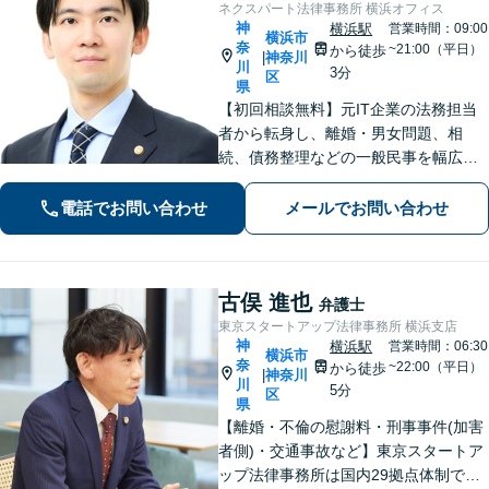
ネクスパート法律事務所 横浜オフィス
神
横浜駅
営業時間：09:00
横浜市
奈
~21:00（平日）
から徒歩
神奈川
|
川
3分
区
県
【初回相談無料】元IT企業の法務担当
者から転身し、離婚・男女問題、相
続、債務整理などの一般民事を幅広く
対応。豊富な経験から得た徹底的なリ
サーチ力と多角的なアプローチで、ス
電話でお問い合わせ
メールでお問い合わせ
ピーディな解決を目指します！【電話
相談・WEB面談可】
古俣 進也
弁護士
東京スタートアップ法律事務所 横浜支店
神
横浜駅
営業時間：06:30
横浜市
奈
~22:00（平日）
から徒歩
神奈川
|
川
5分
区
県
【離婚・不倫の慰謝料・刑事事件(加害
者側)・交通事故など】東京スタートア
ップ法律事務所は国内29拠点体制で全