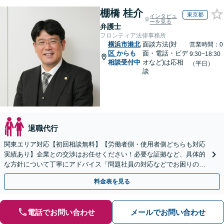
棚橋 桂介
東京都
インタビュ
ーを見る
弁護士
フロンティア法律事務所
横浜市港北
面談方法(対
営業時間：0
区
からも
面・電話・ビデ
9:30~18:30
相談受付中
オなど)は応相
（平日）
談
退職代行
関東エリア対応【初回相談無料】【労働者側・使用者側どちらも対応
実績あり】企業との交渉はお任せください！必要な証拠など、具体的
な方針について丁寧にアドバイス「問題社員の対応などでお困りの企
業さまも、ぜひご相談ください」【休日・夜間相談可】
料金表を見る
電話でお問い合わせ
メールでお問い合わせ