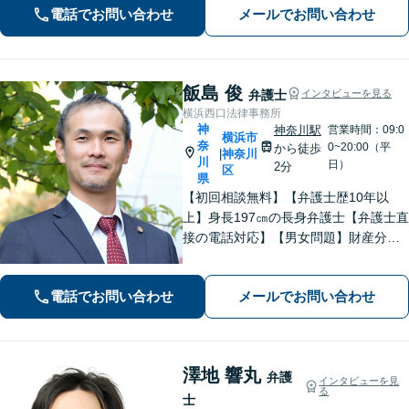
電話でお問い合わせ
メールでお問い合わせ
専門性の高い弁護士が寄り添い解決を
サポートします。
飯島 俊
弁護士
インタビューを見る
横浜西口法律事務所
神
神奈川駅
営業時間：09:0
横浜市
奈
0~20:00（平
から徒歩
神奈川
|
川
日）
2分
区
県
【初回相談無料】【弁護士歴10年以
上】身長197㎝の長身弁護士【弁護士直
接の電話対応】【男女問題】財産分与
などの金銭問題はお任せ【借金問題】
最適な債務整理をご提案【刑事事件】
電話でお問い合わせ
メールでお問い合わせ
交渉に強い！即日接見に努めます【夜
間・休日面談】【完全個室】【横浜駅7
分】
澤地 響丸
弁護
インタビューを見
る
士