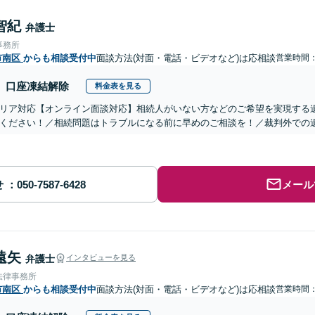
智紀
弁護士
事務所
市南区
からも相談受付中
面談方法(対面・電話・ビデオなど)は応相談
営業時間：0
口座凍結解除
料金表を見る
リア対応【オンライン面談対応】相続人がいない方などのご希望を実現する
ください！／相続問題はトラブルになる前に早めのご相談を！／裁判外での
せ
メール
遠矢
弁護士
インタビューを見る
法律事務所
市南区
からも相談受付中
面談方法(対面・電話・ビデオなど)は応相談
営業時間：0