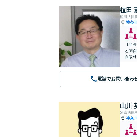
植田 
植田法律
神奈
【弁護
と関係
面談可
電話でお問い合わ
山川 
延命法律
神奈