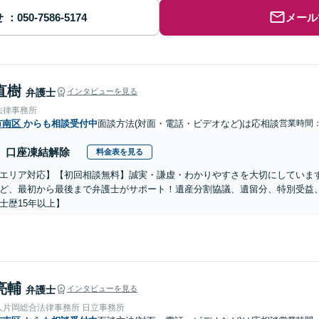
せ
メール
直樹
弁護士
インタビューを見る
法律事務所
市南区
からも相談受付中
面談方法(対面・電話・ビデオなど)は応相談
営業時間：1
口座凍結解除
料金表を見る
エリア対応】【初回相談無料】誠実・謙虚・わかりやすさを大切にしていま
ど、最初から最後まで弁護士がサポート！遺産分割協議、遺留分、特別受益
士歴15年以上】
亮輔
弁護士
インタビューを見る
人片岡総合法律事務所 日立事務所