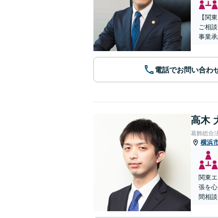
【関東
ご相談
事業承
電話でお問い合わ
高木 
葛飾総合
横浜
関東エ
張を心
間相談