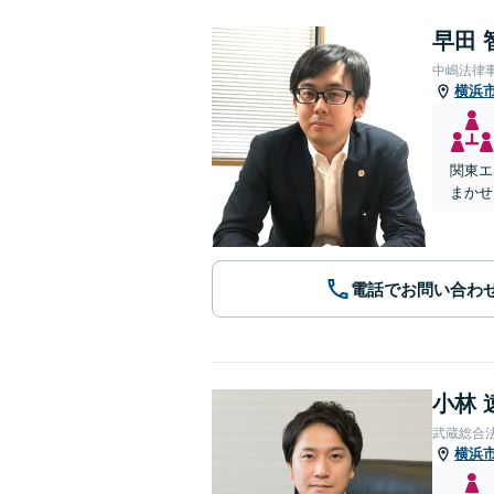
早田 
中嶋法律
横浜
関東エ
まかせ
電話でお問い合わ
小林 
武蔵総合
横浜