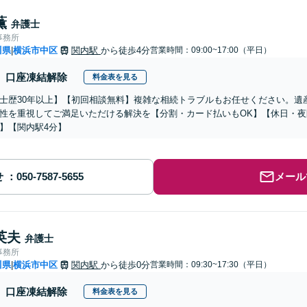
薫
弁護士
事務所
川県
横浜市中区
関内駅
から徒歩4分
営業時間：09:00~17:00（平日）
|
口座凍結解除
料金表を見る
士歴30年以上】【初回相談無料】複雑な相続トラブルもお任せください。遺
性を重視してご満足いただける解決を【分割・カード払いもOK】【休日・
】【関内駅4分】
せ
メール
英夫
弁護士
事務所
川県
横浜市中区
関内駅
から徒歩0分
営業時間：09:30~17:30（平日）
|
口座凍結解除
料金表を見る