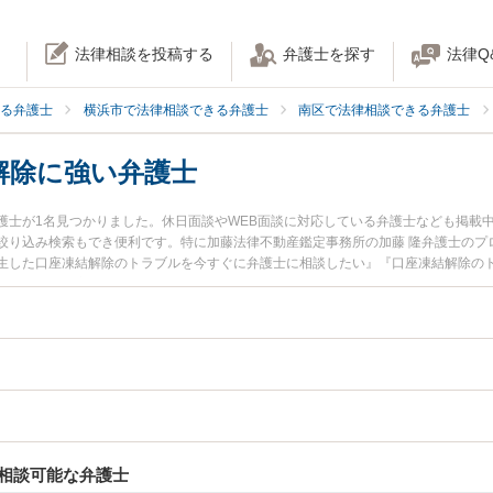
法律相談を投稿する
弁護士を探す
法律Q
る弁護士
横浜市で法律相談できる弁護士
南区で法律相談できる弁護士
解除に強い弁護士
護士が1名見つかりました。休日面談やWEB面談に対応している弁護士なども掲載
絞り込み検索もでき便利です。特に加藤法律不動産鑑定事務所の加藤 隆弁護士のプ
生した口座凍結解除のトラブルを今すぐに弁護士に相談したい』『口座凍結解除の
談できる横浜市南区内の弁護士に相談予約したい』などでお困りの相談者さんにお
相談可能な弁護士