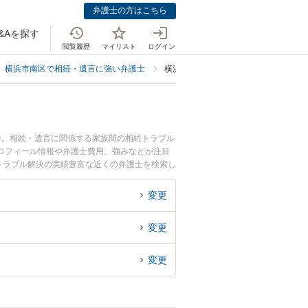
弁護士の方はこちら
&Aを探す
閲覧履歴
マイリスト
ログイン
横浜市南区で相続・遺言に強い弁護士
横浜市南区で口座凍結解除に強い弁護
中。相続・遺言に関係する家族間の相続トラブル
ロフィール情報や弁護士費用、強みなどが注目
トラブル解決の実績豊富な近くの弁護士を検索し
すすめです。
変更
変更
変更