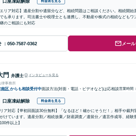
口座凍結解除
料金表を見る
エリア対応】遺産分割や遺留分など、相続問題はご相談ください。相続開始
でも承ります。司法書士や税理士とも連携し、不動産や株式の相続などもワ
継のご相談にも対応
せ
メール
大門
弁護士
インタビューを見る
法律事務所
市南区
からも相談受付中
面談方法(対面・電話・ビデオなど)は応相談
営業時間：0
口座凍結解除
料金表を見る
リア対応【💬初回面談30分無料】「なるほど！確かにそうだ！」相手や裁
がけています。遺産分割／相続放棄／財産調査／遺留分／遺言作成等、経験
100件以上】