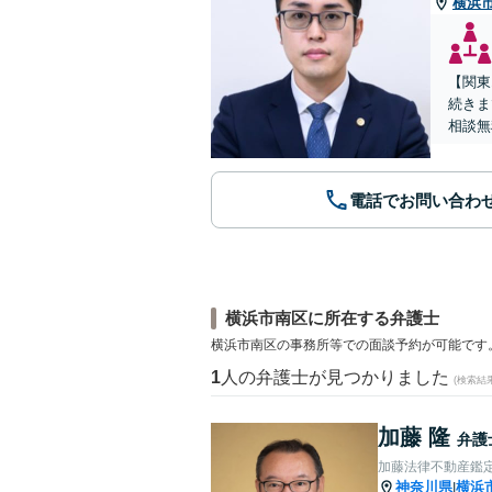
横浜
【関東
続きま
相談無
電話でお問い合わ
横浜市南区に所在する弁護士
横浜市南区の事務所等での面談予約が可能です
1
人の弁護士が見つかりました
(検索結
加藤 隆
弁護
加藤法律不動産鑑
神奈川県
横浜
|