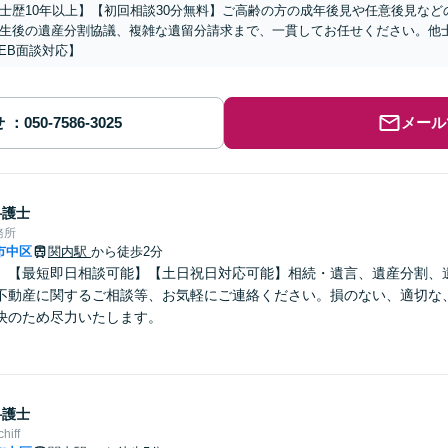
士歴10年以上】【初回相談30分無料】ご高齢の方の成年後見や任意後見な
生後の遺産分割協議、複雑な遺留分請求まで、一貫してお任せください。他
EB面談対応】
せ
メール
弁護士
務所
市中区
関内駅
から徒歩2分
】【最短即日相談可能】【土日祝日対応可能】相続・遺言、遺産分割、
不動産に関するご相談等、お気軽にご連絡ください。損のない、適切な
決のため尽力いたします。
弁護士
iff