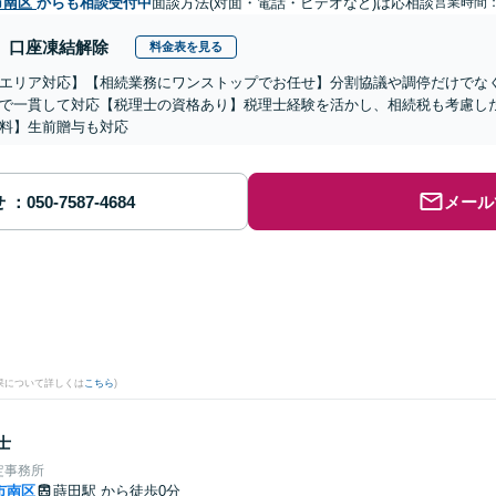
市南区
からも相談受付中
面談方法(対面・電話・ビデオなど)は応相談
営業時間：0
口座凍結解除
料金表を見る
エリア対応】【相続業務にワンストップでお任せ】分割協議や調停だけでな
で一貫して対応【税理士の資格あり】税理士経験を活かし、相続税も考慮し
料】生前贈与も対応
せ
メール
。
果について詳しくは
こちら
)
士
定事務所
市南区
蒔田駅
から徒歩0分