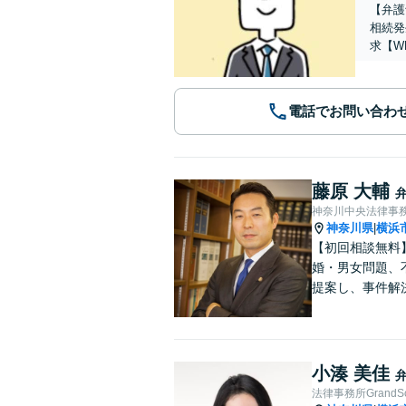
【弁護
相続発
求【W
電話でお問い合わ
藤原 大輔
神奈川中央法律事
神奈川県
横浜
|
【初回相談無料
婚・男女問題、
提案し、事件解
小湊 美佳
法律事務所GrandSch