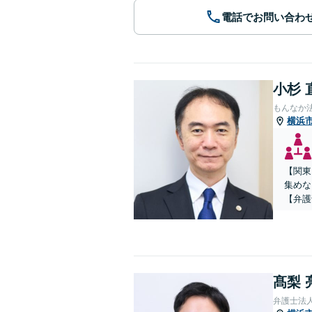
電話でお問い合わ
小杉 
もんなか
横浜
【関東
集めな
【弁護
髙梨 
弁護士法