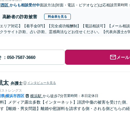
市西区
からも相談受付中
面談方法(対面・電話・ビデオなど)は応相談
営業時間：1
高齢者の詐欺被害
料金表を見る
エリア対応】【着手金0円】【完全成功報酬制】【電話相談可】【メール相談
クラサイト詐欺、占い詐欺、霊感商法などお任せください。【代表弁護士が
せ
メール
航太
弁護士
インタビューを見る
所ストレングス
川県
横浜市西区
横浜駅
から徒歩7分
営業時間：本日定休日
|
料】メディア露出多数【インターネット】誹謗中傷の被害を受けた側、
す【離婚・男女問題】離婚や慰謝料を請求する側・される側どちらの経