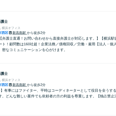
弁護士
 横浜オフィス
市西区
新高島駅
から徒歩2分
【弁護士直通！お問い合わせから直接弁護士が対応します。】【横浜駅徒
ート！顧問数は160社超！企業法務／債権回収／労働・雇用【法人・個
、密なコミュニケーションを心がけます。
弁護士
 横浜オフィス
市西区
新高島駅
から徒歩2分
分】有事にはファイター、平時はコーディネーターとして役目を全うす
す。どんな難しい案件でも依頼者の方の利益を尊重します。【独占禁止