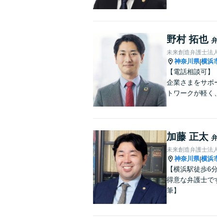
野村 拓也
未来創造弁護士法人
神奈川県
横浜
|
【電話相談可】
企業さまをサポ
トワークが軽く
加藤 正太
未来創造弁護士法人
神奈川県
横浜
|
【横浜駅徒歩6
得意な弁護士で
筆】