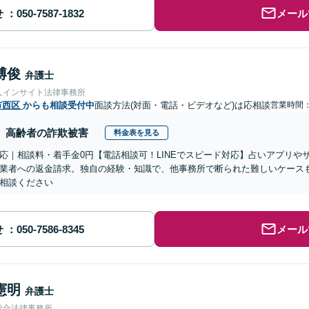
せ
メール
博俊
弁護士
人インサイト法律事務所
市西区
からも相談受付中
面談方法(対面・電話・ビデオなど)は応相談
営業時間：1
高齢者の詐欺被害
料金表を見る
応｜相談料・着手金0円【電話相談可！LINEでスピード対応】占いアプリや
業者への返金請求。独自の経験・知識で、他事務所で断られた難しいケース
相談ください
せ
メール
憲明
弁護士
総合法律事務所