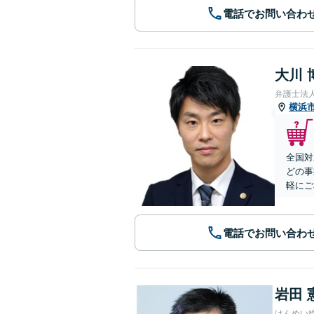
電話でお問い合わ
大川 
弁護士法
横浜
全国対
どの事
軽にご
電話でお問い合わ
岩田 
けんめい