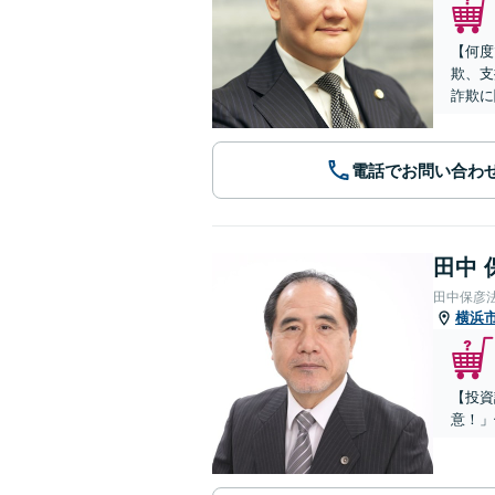
【何度
欺、支
詐欺に
電話でお問い合わ
田中 
田中保彦
横浜
【投資
意！」