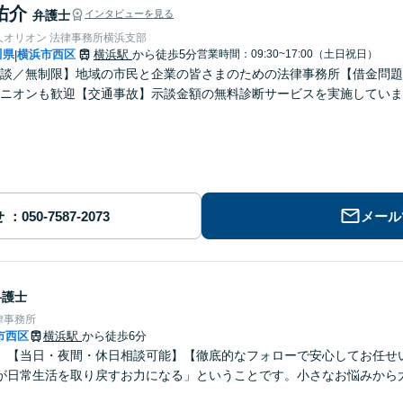
佑介
弁護士
インタビューを見る
人オリオン 法律事務所横浜支部
川県
横浜市西区
横浜駅
から徒歩5分
営業時間：09:30~17:00（土日祝日）
|
談／無制限】地域の市民と企業の皆さまのための法律事務所【借金問題
ニオンも歓迎【交通事故】示談金額の無料診断サービスを実施していま
】
せ
メール
弁護士
律事務所
市西区
横浜駅
から徒歩6分
】【当日・夜間・休日相談可能】【徹底的なフォローで安心してお任せい
が日常生活を取り戻すお力になる」ということです。小さなお悩みから
。