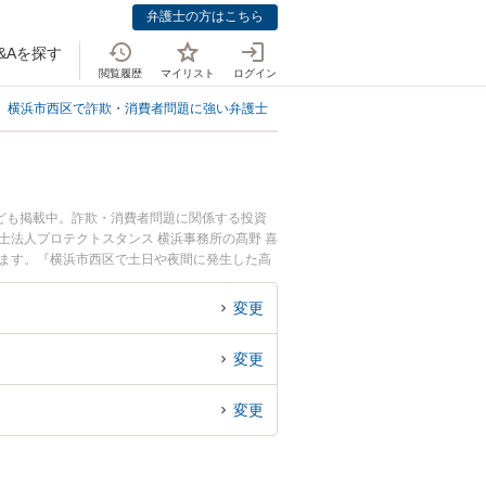
弁護士の方はこちら
&Aを探す
閲覧履歴
マイリスト
ログイン
横浜市西区で詐欺・消費者問題に強い弁護士
横浜市西区で高齢者の詐欺被害
ども掲載中。詐欺・消費者問題に関係する投資
士法人プロテクトスタンス 横浜事務所の髙野 喜
います。『横浜市西区で土日や夜間に発生した高
したい』『初回相談無料で高齢者の詐欺被害を法
変更
変更
変更