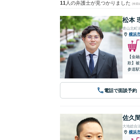
11
人の弁護士が見つかりました
(検索
松本 
青山北町
横浜
【金融
欺】被
参道駅
電話で面談予約
佐久間
大地総合
横浜