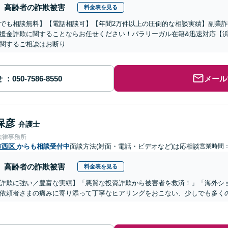
高齢者の詐欺被害
料金表を見る
でも相談無料】【電話相談可】【年間2万件以上の圧倒的な相談実績】副業
援金詐欺に関することならお任せください！パラリーガル在籍&迅速対応【浜
関するご相談はお断り
せ
メール
保彦
弁護士
法律事務所
市西区
からも相談受付中
面談方法(対面・電話・ビデオなど)は応相談
営業時間：1
高齢者の詐欺被害
料金表を見る
詐欺に強い／豊富な実績】「悪質な投資詐欺から被害者を救済！」「海外シ
依頼者さまの痛みに寄り添って丁寧なヒアリングをおこない、少しでも多く