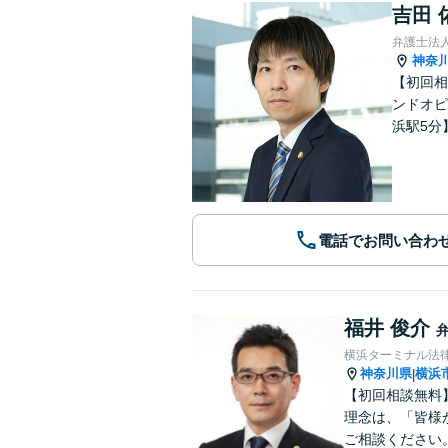
吉田 
弁護士法
神奈
【初回相
ンドオピ
浜駅5分
電話でお問い合わ
福井 俊介
横浜ターミナル法
神奈川県
横浜
|
【初回相談無料
理念は、「皆様
ご相談ください