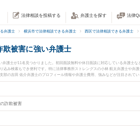
法律相談を投稿する
弁護士を探す
法律Q
る弁護士
横浜市で法律相談できる弁護士
西区で法律相談できる弁護士
詐欺被害に強い弁護士
い弁護士が11名見つかりました。初回面談無料や休日面談に対応している弁護士な
り込み検索もでき便利です。特に法律事務所ストレングスの小林 航太弁護士や弁護
浜支部の吉田 佑介弁護士のプロフィール情報や弁護士費用、強みなどが注目されて
相談したい』『高齢者の詐欺被害のトラブル解決の実績豊富な近くの弁護士を検索
したい』などでお困りの相談者さんにおすすめです。
の詐欺被害