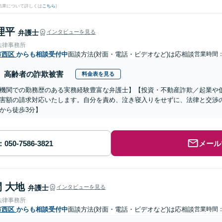
結果について詳しくは
こちら
)
理平
弁護士
インタビューを見る
法律事務所
市西区
からも相談受付中
面談方法(対面・電話・ビデオなど)は応相談
営業時間
高齢者の詐欺被害
料金表を見る
機関での勤務歴のある実務経験豊富な弁護士】【投資・不動産詐欺／起業や
害額の請求対応いたします。自分を責め、泣き寝入りをせずに、法律と交渉
から徒歩3分】
メール
 大地
弁護士
インタビューを見る
法律事務所
市西区
からも相談受付中
面談方法(対面・電話・ビデオなど)は応相談
営業時間：0