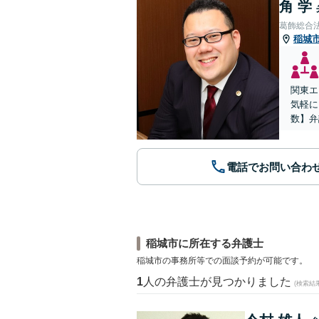
角 学
葛飾総合
稲城
関東エ
気軽に
数】弁
電話でお問い合わ
稲城市に所在する弁護士
稲城市の事務所等での面談予約が可能です。
1
人の弁護士が見つかりました
(検索結