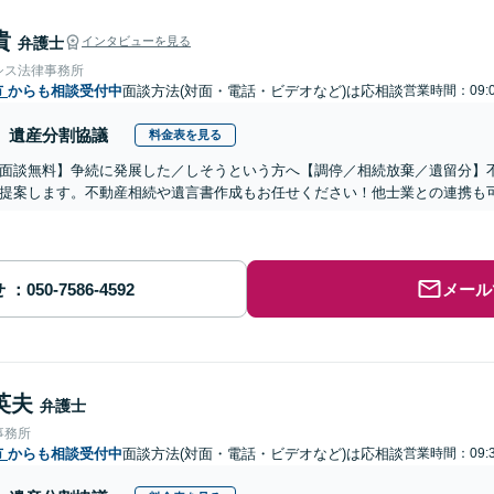
貴
弁護士
インタビューを見る
シス法律事務所
市
からも相談受付中
面談方法(対面・電話・ビデオなど)は応相談
営業時間：09:
遺産分割協議
料金表を見る
面談無料】争続に発展した／しそうという方へ【調停／相続放棄／遺留分】
提案します。不動産相続や遺言書作成もお任せください！他士業との連携も
せ
メール
英夫
弁護士
事務所
市
からも相談受付中
面談方法(対面・電話・ビデオなど)は応相談
営業時間：09: