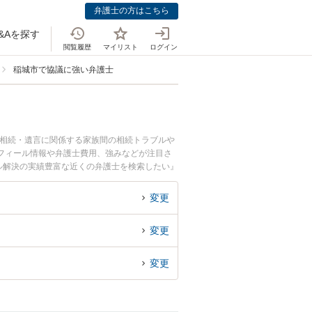
弁護士の方はこちら
&Aを探す
閲覧履歴
マイリスト
ログイン
稲城市で協議に強い弁護士
。相続・遺言に関係する家族間の相続トラブルや
フィール情報や弁護士費用、強みなどが注目さ
ル解決の実績豊富な近くの弁護士を検索したい』
。
変更
変更
変更