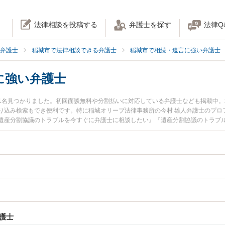
法律相談を投稿する
弁護士を探す
法律Q
弁護士
稲城市で法律相談できる弁護士
稲城市で相続・遺言に強い弁護士
に強い弁護士
1名見つかりました。初回面談無料や分割払いに対応している弁護士なども掲載中
り込み検索もでき便利です。特に稲城オリーブ法律事務所の今村 雄人弁護士のプロ
遺産分割協議のトラブルを今すぐに弁護士に相談したい』『遺産分割協議のトラブ
る稲城市内の弁護士に相談予約したい』などでお困りの相談者さんにおすすめです
護士