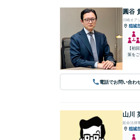
圓谷 
川崎オア
稲城
【初回
策をご
電話でお問い合わ
山川 
延命法律
稲城