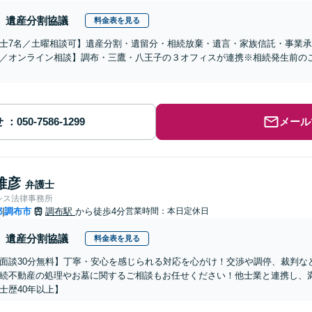
遺産分割協議
料金表を見る
士7名／土曜相談可】遺産分割・遺留分・相続放棄・遺言・家族信託・事業承
／オンライン相談】調布・三鷹・八王子の３オフィスが連携※相続発生前の
せ
メール
雅彦
弁護士
シス法律事務所
都
調布市
調布駅
から徒歩4分
営業時間：本日定休日
|
遺産分割協議
料金表を見る
面談30分無料】丁寧・安心を感じられる対応を心がけ！交渉や調停、裁判な
続不動産の処理やお墓に関するご相談もお任せください！他士業と連携し、
士歴40年以上】