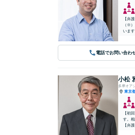
【弁護
（※）
います
電話でお問い合わ
小松 
多摩オア
東京
【初回
す。相
【弁護