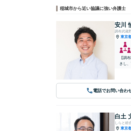
稲城市から近い協議に強い弁護士
安川 
調布武蔵
東京
【調布
きし、
電話でお問い合わ
白土 
しらと総
東京