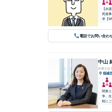
【弁護
死後事
求【W
電話でお問い合わ
中山 
弁護士法
稲城
関東エ
争、生
軽にご