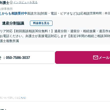
弁護士
インタビューを見る
法律事務所
市
からも相談受付中
面談方法(対面・電話・ビデオなど)は応相談
営業時間：本
遺産分割協議
料金表を見る
リア対応【初回面談相談30分無料！】遺産分割・遺留分・相続放棄・遺言作
お電話ください。弁護士が直接電話対応します【直近1年間の相続ご相談30
護士複数所属
せ
メール
果について詳しくは
こちら
)