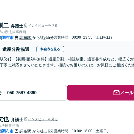
愼二
弁護士
インタビューを見る
野の森法律事務所
都
調布市
調布駅
から徒歩5分
営業時間：00:00~23:55（土日祝日）
|
遺産分割協議
料金表を見る
駅5分】【初回相談料無料】遺産分割、相続放棄、遺言書作成など、幅広く
丁寧に対応させていただきます。相続でお困りの方は、お気軽にご相談くだ
せ
メール
文也
弁護士
インタビューを見る
合法律事務所
都
調布市
調布駅
から徒歩6分
営業時間：10:00~18:00（土曜日）
|