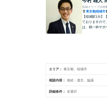
今村 雄人
稲城オリーブ法律
東京都
稲城市
|
【稲城駅1分】
ておりますので
は、精一杯サポ
エリア
東京都、稲城市
相談内容
相続・遺言、協議
詳細条件
未選択