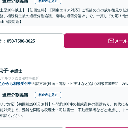
遺産分割協議
料金表を見る
士歴10年以上】【初回無料】【関東エリア対応】ご高齢の方の成年後見や任
務、相続発生後の遺産分割協議、複雑な遺留分請求まで、一貫して対応！他
EB面談対応】
せ
メール
純子
弁護士
人アルファ総合法律事務所
市
からも相談受付中
面談方法(対面・電話・ビデオなど)は応相談
営業時間：09:0
遺産分割協議
料金表を見る
リア対応【初回相談60分無料】年間約100件の相続案件の実績あり。何代に
前対策まで。難解な問題も税理士・司法書士・不動産業者などと連携し、ト
相談ください。