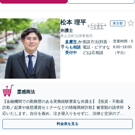
松本 理平
東京都
インタビュ
ーを見る
弁護士
青山北町法律事務所
営業時間：0
多摩市
か
面談方法(対面・
らも相談
電話・ビデオな
8:00~18:00
受付中
ど)は応相談
（平日）
霊感商法
【金融機関での勤務歴のある実務経験豊富な弁護士】【投資・不動産
詐欺／起業や仮想通貨セミナーなどの情報商材詐欺】被害額の請求対
応いたします。自分を責め、泣き寝入りをせずに、法律と交渉のプロ
にまずはご相談ください。【表参道駅から徒歩3分】
料金表を見る