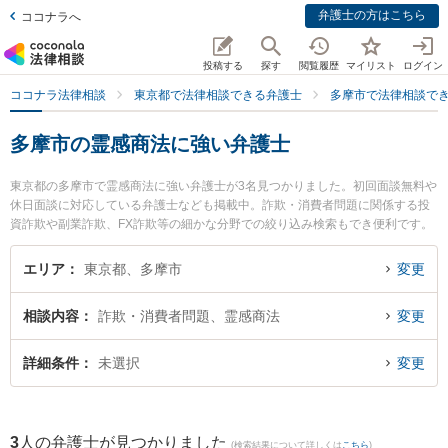
弁護士の方はこちら
ココナラへ
投稿する
探す
閲覧履歴
マイリスト
ログイン
ココナラ法律相談
東京都で法律相談できる弁護士
多摩市で法律相談で
多摩市の霊感商法に強い弁護士
東京都の多摩市で霊感商法に強い弁護士が3名見つかりました。初回面談無料や
休日面談に対応している弁護士なども掲載中。詐欺・消費者問題に関係する投
資詐欺や副業詐欺、FX詐欺等の細かな分野での絞り込み検索もでき便利です。
特に古林法律事務所の古林 弘行弁護士や村田・西山法律事務所の村田 望弁護
士、多摩オリエンタル法律事務所の馬場 賢太郎弁護士のプロフィール情報や弁
エリア
東京都、多摩市
変更
護士費用、強みなどが注目されています。『多摩市で土日や夜間に発生した霊
感商法のトラブルを今すぐに弁護士に相談したい』『霊感商法のトラブル解決
相談内容
詐欺・消費者問題、霊感商法
変更
の実績豊富な近くの弁護士を検索したい』『初回相談無料で霊感商法を法律相
談できる多摩市内の弁護士に相談予約したい』などでお困りの相談者さんにお
すすめです。
詳細条件
未選択
変更
3
人の弁護士が見つかりました
(検索結果について詳しくは
こちら
)