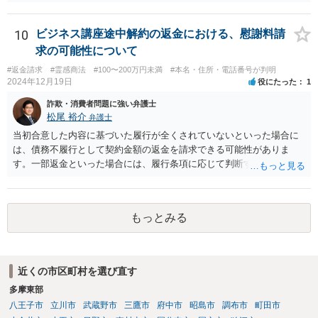
応じないのであれば、プライバシー権侵害でもあると思います。 その
ような理由で、誠実に対応いただけなければ損害賠償請求も検討する
旨申し入れたうえで、弁護士名義等で、退会証明等を依頼する内容証
10
ビジネス講座途中解約の返金における、慰謝料請
明郵便を本部宛に送付することが考えられるかと思います。
求の可能性について
#返金請求
#霊感商法
#100〜200万円未満
#本名・住所・電話番号が判明
2024年12月19日
役にたった
1
詐欺・消費者問題に強い弁護士
松尾 裕介
弁護士
当初合意した内容に基づいた履行が全くされていないといった場合に
は、債務不履行として契約金額の返金を請求できる可能性がありま
す。一部返金といった場合には、履行条項に応じて判断することも考
えられますが、主には交渉次第といったところかと存じます。また、
単に契約違反ということになると、慰謝料請求などは法的には認めら
れない可能性が高いと考えられます。 結局のところ相手方が遅々と
もっとみる
して容易に返金に応じない、微々たる金額しか返金に応じないといっ
た場合には、返金交渉について、直接資料を持ち寄り弁護士にご相談
するといったことが考えられます。
近くの市区町村を選び直す
多摩東部
八王子市
立川市
武蔵野市
三鷹市
府中市
昭島市
調布市
町田市