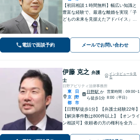
【初回相談１時間無料】幅広い知識と
豊富な経験で、最適な離婚を実現「子
どもの未来を見据えたアドバイス」
【子連れ相談可】【労働関係の書籍・
論文の執筆実績】企業の労働紛争、ハ
ラスメント対策措置をレクチャー。過
電話で面談予約
メールでお問い合わせ
労死・過労自殺などの問題にも精通
【府中駅3分】
伊藤 克之
弁護
インタビューを見
る
士
日野アビリティ法律事務所
東
日
日野駅
か
営業時間：09:00~1
京
野
|
8:00（平日）
ら徒歩1分
都
市
【日野駅徒歩1分】【弁護士経験22年】
【解決事件数は800件以上】【オンライ
ン相談可】依頼者の方の権利を全力で
守ります。特に労働問題に注力してい
ます。しっかりと状況をお聞きしま