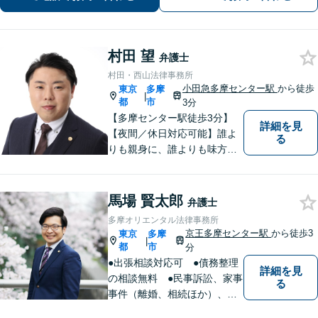
尽力【明瞭な料金体系】【休日・夜間
対応】
村田 望
弁護士
村田・西山法律事務所
小田急多摩センター駅
から徒歩
東京
多摩
|
都
市
3分
【多摩センター駅徒歩3分】
詳細を見
【夜間／休日対応可能】誰よ
る
りも親身に、誰よりも味方で
ある存在になりたいと思いま
す。企業法務／相続問題／離
婚問題／不動産問題／刑事事
馬場 賢太郎
弁護士
件など、幅広く対応可能。迅
多摩オリエンタル法律事務所
速かつ適切な対応を心掛けて
京王多摩センター駅
から徒歩3
東京
多摩
|
おります。
都
市
分
●出張相談対応可 ●債務整理
詳細を見
の相談無料 ●民事訴訟、家事
る
事件（離婚、相続ほか）、法
人企業法務（労働、売掛金、