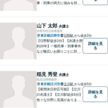
事・刑事の両方に強みを持つ
弁護士。依頼者様1人1人に寄
り添って、最適な道へと導き
ます。法律問題は身近なもの
です。まずはお気軽にご相談
山下 太郎
弁護士
ください。【子連れ相談OK】
日野市民法律事務所
東京都
日野市
日野駅
から徒歩2分
|
【日野駅徒歩2分】【弁護士歴
詳細を見
約20年】一般民事・刑事事件
る
など幅広いお困りごとに対応
可能。建築紛争や原発事故な
どの複雑な問題にも積極的に
取り組んでおります。一つひ
とつの問題に真剣に向き合
稲見 秀登
弁護士
い、最善の解決を目指しま
稲見法律事務所
す。
東京都
立川市
立川駅
から徒歩5分
|
【夜間休日対応可能】【立川
詳細を見
の弁護士】【立川駅徒歩5分】
る
色々な分野に見識がありま
す。少しでもお悩みを抱えて