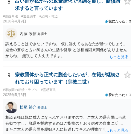
ですから。
8
占い師が私からの返金請求で体調を崩し、賠償請
求すると言っています
#霊感商法
#返金請求
#恐喝・脅迫
2018年4月9日
役にたった
2
内藤 政信
弁護士
訴えることはできないですね。 仮に訴えてもあなたが勝つでしょう。
返金の要求と占い師さんの生活や健康 とは相当因果関係がありません
からね。 無視して大丈夫ですよ。
9
宗教団体から正式に脱会したいが、在籍が継続さ
れており困っています（宗教二世）
#家族間の相続トラブル
#霊感商法
2025年5月8日
役にたった
1
松尾 裕介
弁護士
相談者様は既に成人になられておりますので、ご本人の退会届は当然
有効ですし、脱退を誓約するのはご指摘のとおり信教の自由に反し、
またご本人の退会届を親御さんに転送してそれが理由で本部が退会に