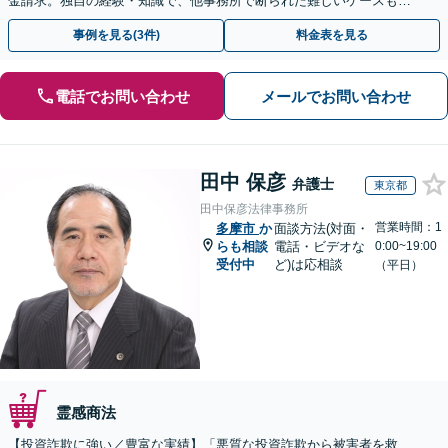
金請求。独自の経験・知識で、他事務所で断られた難しいケースも解
決に導いた実績あり。まずはお気軽にご相談ください
事例を見る(3件)
料金表を見る
電話でお問い合わせ
メールでお問い合わせ
田中 保彦
弁護士
東京都
田中保彦法律事務所
営業時間：1
多摩市
か
面談方法(対面・
らも相談
電話・ビデオな
0:00~19:00
受付中
ど)は応相談
（平日）
霊感商法
【投資詐欺に強い／豊富な実績】「悪質な投資詐欺から被害者を救