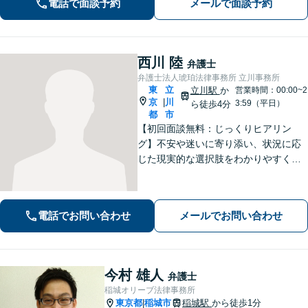
電話で面談予約
メールで面談予約
す。社会的に弱い立場にある方の味方
です。お早めにご相談ください。
西川 陸
弁護士
弁護士法人琥珀法律事務所 立川事務所
東
立
立川駅
か
営業時間：00:00~2
京
川
|
3:59（平日）
ら徒歩4分
都
市
【初回面談無料：じっくりヒアリン
グ】不安や迷いに寄り添い、状況に応
じた現実的な選択肢をわかりやすくご
提案します。納得して前に進めるよ
う、誠実にサポートいたします【全国
対応】【電話・オンライン面談可】
電話でお問い合わせ
メールでお問い合わせ
今村 雄人
弁護士
稲城オリーブ法律事務所
東京都
稲城市
稲城駅
から徒歩1分
|