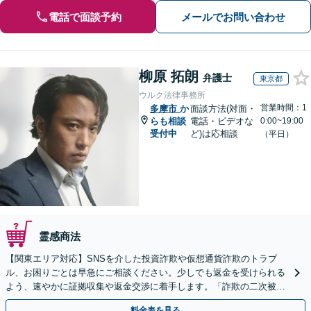
電話で面談予約
メールでお問い合わせ
柳原 拓朗
弁護士
東京都
ウルク法律事務所
営業時間：1
多摩市
か
面談方法(対面・
らも相談
電話・ビデオな
0:00~19:00
受付中
ど)は応相談
（平日）
霊感商法
【関東エリア対応】SNSを介した投資詐欺や仮想通貨詐欺のトラブ
ル、お困りごとは早急にご相談ください。少しでも返金を受けられる
よう、速やかに証拠収集や返金交渉に着手します。「詐欺の二次被
害」のご相談も対応します【初回相談無料】【Web相談可】
料金表を見る