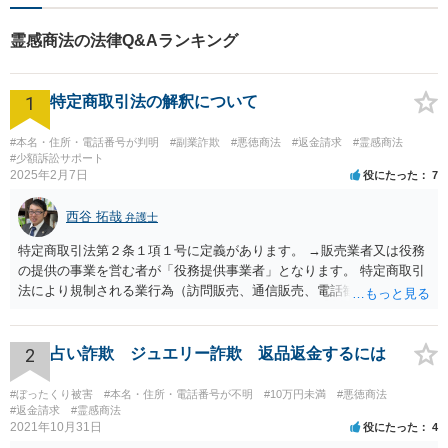
霊感商法の法律Q&Aランキング
1
特定商取引法の解釈について
#本名・住所・電話番号が判明
#副業詐欺
#悪徳商法
#返金請求
#霊感商法
#少額訴訟サポート
2025年2月7日
役にたった
7
西谷 拓哉
弁護士
特定商取引法第２条１項１号に定義があります。 →販売業者又は役務
の提供の事業を営む者が「役務提供事業者」となります。 特定商取引
法により規制される業行為（訪問販売、通信販売、電話勧誘販売な
ど）を行うものは、広く同法の事業者に該当し、同法に定めるルール
を守る必要があります。
2
占い詐欺 ジュエリー詐欺 返品返金するには
#ぼったくり被害
#本名・住所・電話番号が不明
#10万円未満
#悪徳商法
#返金請求
#霊感商法
2021年10月31日
役にたった
4