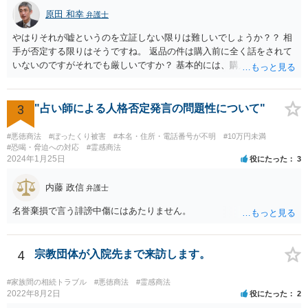
原田 和幸
弁護士
やはりそれが嘘というのを立証しない限りは難しいでしょうか？？ 相
手が否定する限りはそうですね。 返品の件は購入前に全く話をされて
いないのですがそれでも厳しいですか？ 基本的には、購入したのであ
れば、返品できないのが原則だと思います。
3
"占い師による人格否定発言の問題性について"
#悪徳商法
#ぼったくり被害
#本名・住所・電話番号が不明
#10万円未満
#恐喝・脅迫への対応
#霊感商法
2024年1月25日
役にたった
3
内藤 政信
弁護士
名誉棄損で言う誹謗中傷にはあたりません。
4
宗教団体が入院先まで来訪します。
#家族間の相続トラブル
#悪徳商法
#霊感商法
2022年8月2日
役にたった
2