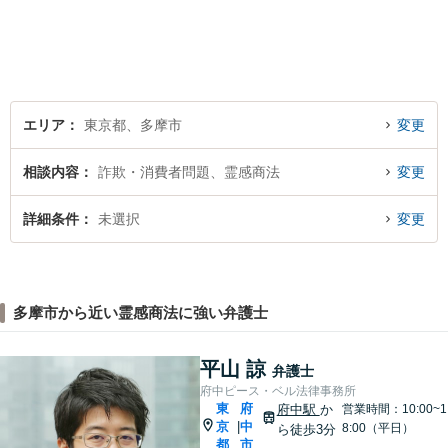
契約書ほか）、刑事事件、少
年事件など
エリア
東京都、多摩市
変更
相談内容
詐欺・消費者問題、霊感商法
変更
詳細条件
未選択
変更
多摩市から近い霊感商法に強い弁護士
平山 諒
弁護士
府中ピース・ベル法律事務所
東
府
府中駅
か
営業時間：10:00~1
京
中
|
8:00（平日）
ら徒歩3分
都
市