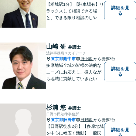
【稲城駅1分】【駐車場有】リ
詳細を見
ラックスして相談できる場
る
と、できる限り相談のしやす
い雰囲気作りを心がけており
ますので、手遅れになる前
に、まずは気兼ねなくご相談
ください。 ご相談・ご依頼い
山崎 研
弁護士
ただいた際には、精一杯サポ
法律事務所スカイアーチ
ートいたします。
東京都
府中市
府中駅
から徒歩3分
|
多摩地域全域の皆様の法的な
詳細を見
ニーズにお応えし、微力なが
る
ら地域に貢献していきたいと
考えています。
杉浦 悠
弁護士
日野市民法律事務所
東京都
日野市
日野駅
から徒歩2分
|
【日野駅徒歩2分】【多摩地域
詳細を見
を中心に幅広く活動】一般民
る