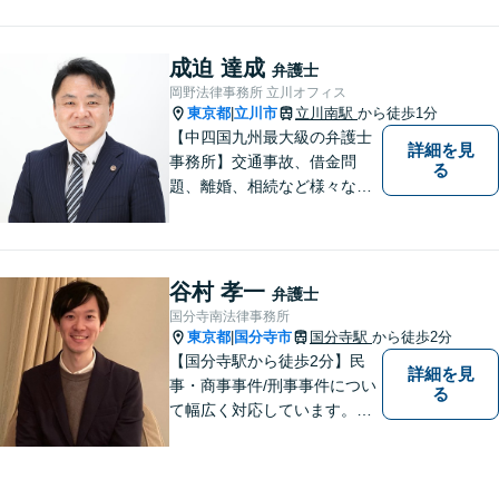
いる方は是非一度ご相談くだ
さい。
成迫 達成
弁護士
岡野法律事務所 立川オフィス
東京都
立川市
立川南駅
から徒歩1分
|
【中四国九州最大級の弁護士
詳細を見
事務所】交通事故、借金問
る
題、離婚、相続など様々な問
題について、「何度でも無
料」の相談を行っています！
まずはお気軽にご相談くださ
い！
谷村 孝一
弁護士
国分寺南法律事務所
東京都
国分寺市
国分寺駅
から徒歩2分
|
【国分寺駅から徒歩2分】民
詳細を見
事・商事事件/刑事事件につい
る
て幅広く対応しています。ま
ずはお気軽にご相談くださ
い。