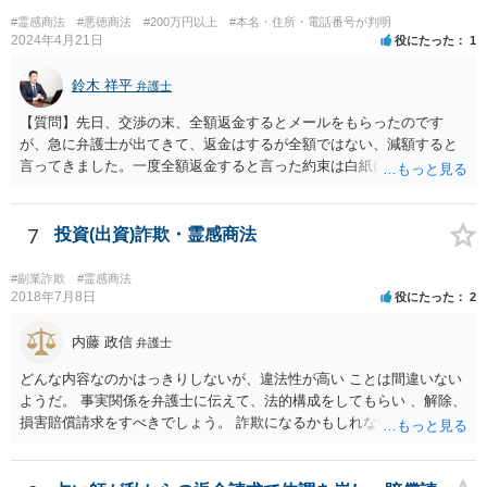
#霊感商法
#悪徳商法
#200万円以上
#本名・住所・電話番号が判明
2024年4月21日
役にたった
1
鈴木 祥平
弁護士
【質問】先日、交渉の末、全額返金するとメールをもらったのです
が、急に弁護士が出てきて、返金はするが全額ではない、減額すると
言ってきました。一度全額返金すると言った約束は白紙に戻ってしま
うのでしょうか？減額の返金を受けざるを得ないのでしょうか？ 【回
答】弁護士が出てくることによって、当初言っていたことが覆るとい
うことは、よくあることであると思います。最終的な合意が締結され
7
投資(出資)詐欺・霊感商法
ていない以上は、交渉の途中で以前提示していた案を撤回をすること
は自由にすることができます。 法的に返金を求める請求が可能である
#副業詐欺
#霊感商法
のかについては、お金を出した経緯などをもう少し詳細に弁護士にヒ
2018年7月8日
役にたった
2
アリングをしてもらって交渉の戦略も立てることが必要になってくる
と思います。
内藤 政信
弁護士
どんな内容なのかはっきりしないが、違法性が高い ことは間違いない
ようだ。 事実関係を弁護士に伝えて、法的構成をしてもらい 、解除、
損害賠償請求をすべきでしょう。 詐欺になるかもしれないですしね。
お話だけでは要領を得ません。 弁護士に持ち込んだほうがいい事案で
す。 費用は後回しでいいでしょう。 勝てる事案かどうかの見極めが先