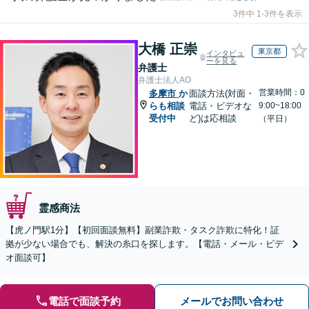
3件中 1-3件を表示
大橋 正崇
東京都
インタビュ
ーを見る
弁護士
弁護士法人AO
営業時間：0
多摩市
か
面談方法(対面・
らも相談
電話・ビデオな
9:00~18:00
受付中
ど)は応相談
（平日）
霊感商法
【虎ノ門駅1分】【初回面談無料】副業詐欺・タスク詐欺に特化！証
拠が少ない場合でも、解決の糸口を探します。【電話・メール・ビデ
オ面談可】
電話で面談予約
メールでお問い合わせ