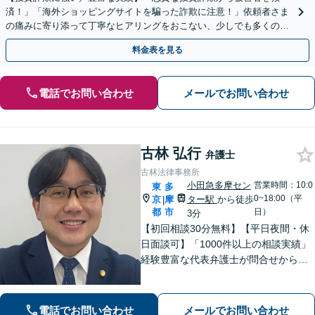
済！」「海外ショッピングサイトを騙った詐欺に注意！」依頼者さま
の痛みに寄り添って丁寧なヒアリングをおこない、少しでも多くの返
金が得られるよう尽力します！
料金表を見る
電話でお問い合わせ
メールでお問い合わせ
古林 弘行
弁護士
古林法律事務所
小田急多摩セン
営業時間：10:0
東
多
0~18:00（平
京
摩
ター駅
から徒歩
|
都
市
日）
3分
【初回相談30分無料】【平日夜間・休
日面談可】「1000件以上の相談実績」
経験豊富な代表弁護士が問合せから解
決まで全て対応！話しやすさを心がけ
ておりますので、まずはお悩みをお聞
かせください。ベストな解決に向けて
電話でお問い合わせ
メールでお問い合わせ