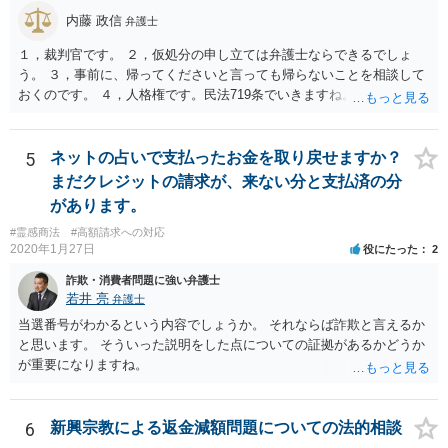
内藤 政信
弁護士
１，裁判官です。 ２，仮処分の申し立ては弁護士ならできるでしょ
う。 ３，事前に、帰ってくださいと言っても帰らないことを相談して
おくのです。 ４，人格権です。民法719条でいきますね。 これでおわ
ります。
5
ネットの占いで支払ったお金を取り戻せますか？
まだクレジットの請求が、来ない分と支払済の分
があります。
#霊感商法
#高額請求への対応
2020年1月27日
役にたった
2
詐欺・消費者問題に強い弁護士
若井 亮
弁護士
当選番号がわかるという内容でしょうか。 それならば詐欺と言えるか
と思います。 そういった説明をした点についての証拠があるかどうか
が重要になりますね。
6
新興宗教による返金減額問題についての法的相談