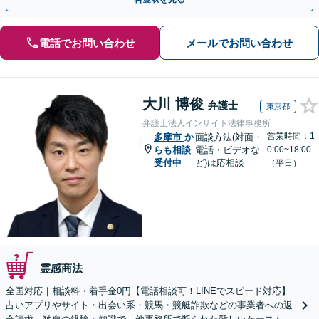
電話でお問い合わせ
メールでお問い合わせ
大川 博俊
弁護士
東京都
弁護士法人インサイト法律事務所
営業時間：1
多摩市
か
面談方法(対面・
らも相談
電話・ビデオな
0:00~18:00
受付中
ど)は応相談
（平日）
霊感商法
全国対応｜相談料・着手金0円【電話相談可！LINEでスピード対応】
占いアプリやサイト・出会い系・競馬・競艇詐欺などの事業者への返