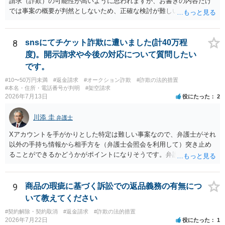
請求（詐欺）の可能性が高いように思われますが、お書きの内容だけ
では事案の概要が判然としないため、正確な検討が難しいです。例え
ば、最寄りの消費生活センターや自治体の無料法律相談等で、実際の
画面を見て貰いながらアドバイスう受けた方が確実です。
8
snsにてチケット詐欺に遭いました(計40万程
度)。開示請求や今後の対応について質問したい
です。
#10〜50万円未満
#返金請求
#オークション詐欺
#詐欺の法的措置
#本名・住所・電話番号が判明
#架空請求
2026年7月13日
役にたった
2
川添 圭
弁護士
Xアカウントを手がかりとした特定は難しい事案なので、弁護士がそれ
以外の手持ち情報から相手方を（弁護士会照会を利用して）突き止め
ることができるかどうかがポイントになりそうです。弁護士による調
査で特定が難しい可能性もあるため、警察への被害届出も同時進行さ
せることになるでしょう。見通しについては、実際の資料等を弁護士
に検討してもらう必要があると思います。弁護士費用は自由化されて
9
商品の瑕疵に基づく訴訟での返品義務の有無につ
いますので個別に確認いただく必要がありますが、そもそも回収でき
いて教えてください
るかどうかが問題になり得る事案であり、被害額の規模からみると、
#契約解除・契約取消
#返金請求
#詐欺の法的措置
仮に回収できたとしても弁護士費用を差し引いた実質回収分はかなり
2026年7月22日
役にたった
1
少なくなる可能性もあるように思います。