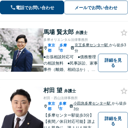
かせください。ベストな解決に向けて
電話でお問い合わせ
メールでお問い合わせ
尽力【明瞭な料金体系】【休日・夜間
対応】
馬場 賢太郎
弁護士
多摩オリエンタル法律事務所
京王多摩センター駅
から徒歩3
東京
多摩
|
都
市
分
●出張相談対応可 ●債務整理
詳細を見
の相談無料 ●民事訴訟、家事
る
事件（離婚、相続ほか）、法
人企業法務（労働、売掛金、
契約書ほか）、刑事事件、少
年事件など
村田 望
弁護士
村田・西山法律事務所
小田急多摩センター駅
から徒歩
東京
多摩
|
都
市
3分
【多摩センター駅徒歩3分】
詳細を見
【夜間／休日対応可能】誰よ
る
りも親身に、誰よりも味方で