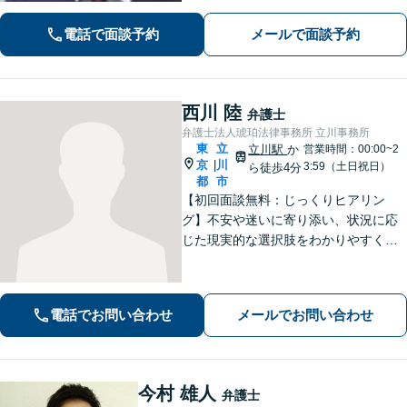
ます。しっかりと状況をお聞きしま
電話で面談予約
メールで面談予約
す。社会的に弱い立場にある方の味方
です。お早めにご相談ください。
西川 陸
弁護士
弁護士法人琥珀法律事務所 立川事務所
東
立
立川駅
か
営業時間：00:00~2
京
川
|
3:59（土日祝日）
ら徒歩4分
都
市
【初回面談無料：じっくりヒアリン
グ】不安や迷いに寄り添い、状況に応
じた現実的な選択肢をわかりやすくご
提案します。納得して前に進めるよ
う、誠実にサポートいたします【全国
対応】【電話・オンライン面談可】
電話でお問い合わせ
メールでお問い合わせ
今村 雄人
弁護士