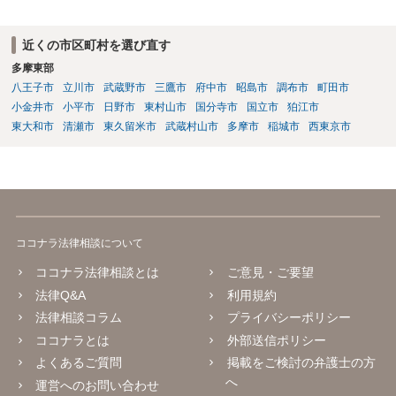
近くの市区町村を選び直す
多摩東部
八王子市
立川市
武蔵野市
三鷹市
府中市
昭島市
調布市
町田市
小金井市
小平市
日野市
東村山市
国分寺市
国立市
狛江市
東大和市
清瀬市
東久留米市
武蔵村山市
多摩市
稲城市
西東京市
ココナラ法律相談について
ココナラ法律相談とは
ご意見・ご要望
法律Q&A
利用規約
法律相談コラム
プライバシーポリシー
ココナラとは
外部送信ポリシー
よくあるご質問
掲載をご検討の弁護士の方
へ
運営へのお問い合わせ