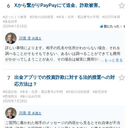
ください。
6
Xから繋がりPayPayにて送金、詐欺被害。
良いかと思います。
#ぼったくり被害
#詐欺の法的措置
#本名・住所・電話番号が不明
#10万円未満
#返金請求
2026年7月15日
役にたった
1
川添 圭
弁護士
詳しい事情によります。相手の氏名や住所がわからない場合、それを
調べることがそもそもできない、あるいは調べることができても費用
がかかってしまうことがあり、その場合は確実に費用倒れになりそう
です（調査費用は相手に請求できないのが原則だからです）。
7
出金アプリでの投資詐欺に対する法的措置への対
応方法は？
#投資詐欺
#本名・住所・電話番号が判明
#詐欺の法的措置
#架空請求
#悪徳商法
#振り込め詐欺
2026年7月28日
川添 圭
弁護士
ご質問に書かれた相手のメッセージの内容から見るとそれ自体が不当