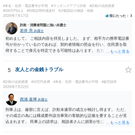
#本名・住所・電話番号が不明
#マッチングアプリ詐欺
#詐欺の法的措置
#200万円以上
#内容証明作成送付
#少額訴訟の相談・依頼
2026年7月17日
役にたった
3
詐欺・消費者問題に強い弁護士
若井 亮
弁護士
初めまして。 ご相談内容を拝見しました。 まず、相手方の携帯電話番
号が分かっているのであれば、契約者情報の照会を行い、住民票を取
得することで身元を特定できる可能性はあります。 ただ、他人名義の
携帯電話であるなどした場合には特定に結びつけることは難しいとこ
ろです。 LINEについても、詐欺の事案であれば照会できる可能性はあ
りますが、携帯電話の番号を経由する方法より難しくなります。 身元
5
友人との金銭トラブル
を特定した後は、返金の理屈があるかどうかを確認していきます。 基
本的に贈与に該当する場合には返金請求ができません。 詐欺を含め、
#詐欺の法的措置
#10万円未満
#本名・住所・電話番号が不明
#架空請求
当方に返金の理屈があるかどうかを確認していきます。 さらに、渡し
2026年7月22日
た金額について、裏付けがあるかどうかも精査します。 上記を経て、
身元の特定、返金の理屈があると判断できるのであれば、まずは交渉
西浦 嘉博
弁護士
からスタートすることになるでしょう。 ご理解のとおり、詐欺である
刑事上は、厳密に言えば、詐欺未遂罪の成立が検討し得ます。 ただ、
ことの立証は簡単ではありません。 刑事事件化が出来るのであれば、
その成立の為には構成要件該当事実の客観的な証拠を要することが見
返金交渉で有利になる可能性がありますが、民事上の詐欺の立証以上
込まれます。 民事上の請求は、相談者さんに損害が生じていない以
に難しいところがあります。 こちらについては、一度、最寄りの警察
上、困難な様に思われます。 より詳細な事項についてお聞きになりた
署に被害相談をするようにしてください。 具体的な見通しに関して
い場合、最寄りの法律事務所での相談を検討ください。 上記、ご参考
は、証拠を拝見する必要があるため、直接弁護士にご相談された方が