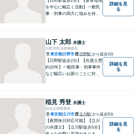
【日野駅徒歩2分】【多摩地域
詳細を見
を中心に幅広く活動】一般民
る
事・刑事の両方に強みを持つ
弁護士。依頼者様1人1人に寄
り添って、最適な道へと導き
ます。法律問題は身近なもの
です。まずはお気軽にご相談
山下 太郎
弁護士
ください。【子連れ相談OK】
日野市民法律事務所
東京都
日野市
日野駅
から徒歩2分
|
【日野駅徒歩2分】【弁護士歴
詳細を見
約20年】一般民事・刑事事件
る
など幅広いお困りごとに対応
可能。建築紛争や原発事故な
どの複雑な問題にも積極的に
取り組んでおります。一つひ
とつの問題に真剣に向き合
稲見 秀登
弁護士
い、最善の解決を目指しま
稲見法律事務所
す。
東京都
立川市
立川駅
から徒歩5分
|
【夜間休日対応可能】【立川
詳細を見
の弁護士】【立川駅徒歩5分】
る
色々な分野に見識がありま