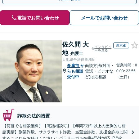
電話でお問い合わせ
メールでお問い合わせ
佐久間 大
東京都
インタビュ
ーを見る
地
弁護士
大地総合法律事務所
営業時間：0
多摩市
か
面談方法(対面・
らも相談
電話・ビデオな
0:00~23:55
受付中
ど)は応相談
（土日）
詐欺の法的措置
【何度でも相談無料】【電話相談可】【年間2万件以上の圧倒的な相
談実績】副業詐欺、サクラサイト詐欺、当選金詐欺、支援金詐欺に関
することならお任せください！パラリーガル在籍&迅速対応【浜松町