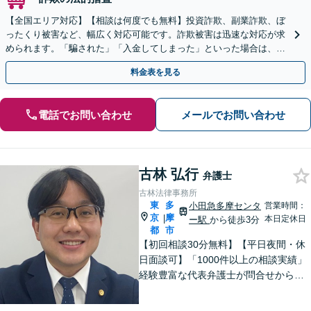
【全国エリア対応】【相談は何度でも無料】投資詐欺、副業詐欺、ぼ
ったくり被害など、幅広く対応可能です。詐欺被害は迅速な対応が求
められます。「騙された」「入金してしまった」といった場合は、お
早めにご相談ください。【電話・メール・WEB相談可】
料金表を見る
電話でお問い合わせ
メールでお問い合わせ
古林 弘行
弁護士
古林法律事務所
東
多
小田急多摩センタ
営業時間：
京
摩
|
本日定休日
ー駅
から徒歩3分
都
市
【初回相談30分無料】【平日夜間・休
日面談可】「1000件以上の相談実績」
経験豊富な代表弁護士が問合せから解
決まで全て対応！話しやすさを心がけ
ておりますので、まずはお悩みをお聞