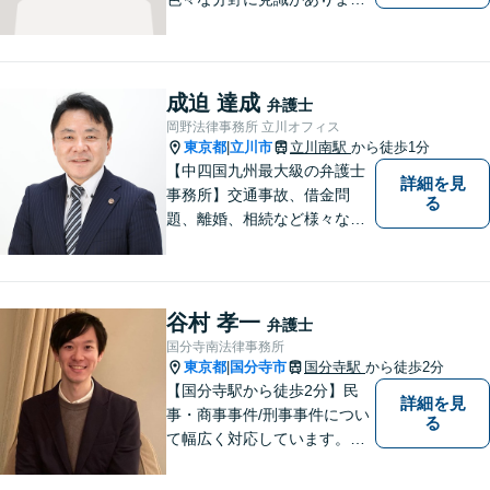
す。少しでもお悩みを抱えて
いる方は是非一度ご相談くだ
さい。
成迫 達成
弁護士
岡野法律事務所 立川オフィス
東京都
立川市
立川南駅
から徒歩1分
|
【中四国九州最大級の弁護士
詳細を見
事務所】交通事故、借金問
る
題、離婚、相続など様々な問
題について、「何度でも無
料」の相談を行っています！
まずはお気軽にご相談くださ
い！
谷村 孝一
弁護士
国分寺南法律事務所
東京都
国分寺市
国分寺駅
から徒歩2分
|
【国分寺駅から徒歩2分】民
詳細を見
事・商事事件/刑事事件につい
る
て幅広く対応しています。ま
ずはお気軽にご相談くださ
い。