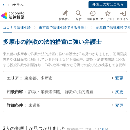
弁護士の方はこちら
ココナラへ
投稿する
探す
閲覧履歴
マイリスト
ログイン
ココナラ法律相談
東京都で法律相談できる弁護士
多摩市で法律相談で
多摩市の詐欺の法的措置に強い弁護士
東京都の多摩市で詐欺の法的措置に強い弁護士が3名見つかりました。初回面談
無料や休日面談に対応している弁護士なども掲載中。詐欺・消費者問題に関係
する投資詐欺や副業詐欺、FX詐欺等の細かな分野での絞り込み検索もでき便利
です。特に古林法律事務所の古林 弘行弁護士や多摩オリエンタル法律事務所の
馬場 賢太郎弁護士、村田・西山法律事務所の村田 望弁護士のプロフィール情報
エリア
東京都、多摩市
変更
や弁護士費用、強みなどが注目されています。『多摩市で土日や夜間に発生し
た詐欺の法的措置のトラブルを今すぐに弁護士に相談したい』『詐欺の法的措
相談内容
詐欺・消費者問題、詐欺の法的措置
変更
置のトラブル解決の実績豊富な近くの弁護士を検索したい』『初回相談無料で
詐欺の法的措置を法律相談できる多摩市内の弁護士に相談予約したい』などで
お困りの相談者さんにおすすめです。
詳細条件
未選択
変更
3
人の弁護士が見つかりました
(検索結果について詳しくは
こちら
)