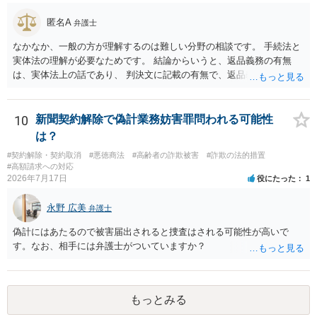
匿名A
弁護士
なかなか、一般の方が理解するのは難しい分野の相談です。 手続法と
実体法の理解が必要なためです。 結論からいうと、返品義務の有無
は、実体法上の話であり、 判決文に記載の有無で、返品義務の有無が
左右されることはありません。 ただし、「原告は被告に対し商品を返
品せよ」と判決文に書かれていなくても、 全額支払い判決の前提とし
て、契約不適合責任を理由に契約を解除してれば、 原状回復義務とし
10
新聞契約解除で偽計業務妨害罪問われる可能性
て、相談者さんは、商品の返品義務を負うことになります。 ただし、
は？
訴訟上何等かの形で、返品義務の有無が争われ争点化していたが、 結
#契約解除・契約取消
#悪徳商法
#高齢者の詐欺被害
#詐欺の法的措置
論として、返品義務が存在しないというような判断が判決理由中で下
#高額請求への対応
されていれば、 相手は返品請求を再度主張できない可能性はあります
2026年7月17日
役にたった
1
（信義則による主張制限）。
永野 広美
弁護士
偽計にはあたるので被害届出されると捜査はされる可能性が高いで
す。なお、相手には弁護士がついていますか？
もっとみる