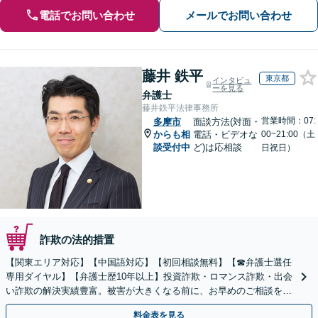
電話でお問い合わせ
メールでお問い合わせ
藤井 鉄平
東京都
インタビュ
ーを見る
弁護士
藤井鉄平法律事務所
営業時間：07:
多摩市
面談方法(対面・
からも相
電話・ビデオな
00~21:00（土
談受付中
ど)は応相談
日祝日）
詐欺の法的措置
【関東エリア対応】【中国語対応】【初回相談無料】【☎︎弁護士選任
専用ダイヤル】【弁護士歴10年以上】投資詐欺・ロマンス詐欺・出会
い詐欺の解決実績豊富。被害が大きくなる前に、お早めのご相談を。
セカンドオピニオン・オンラインの対応も可能
料金表を見る