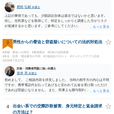
肥田 弘昭
弁護士
上記の事情であっても、少額訴訟自体は違法ではないかと思います。
但し、住民票などを取得して、特定をしっかりと調査した方がリスク
が低減するかと思います。ご参考にしてください。
3
男性からの脅迫と窃盗疑いについての法的対処法
#恐喝・脅迫への対応
#悪徳商法
#詐欺の法的措置
#本名・住所・電話番号が不明
#少額訴訟サポート
#マッチングアプリ詐欺
2026年7月27日
詐欺・消費者問題に強い弁護士
若井 亮
弁護士
初めまして。 ご相談内容を拝見しました。 当時の相手方の内心は不明
ですが、携帯電話代を払ってあげると言われてお金を受け取っただけ
であれば窃盗になりません。 また、民事上も贈与契約に該当すると思
われるところ、返済の義務はありません。 これ以上のやり取りをせ
ず、可能であればブロックをするようにしてください。 ご不安であれ
ば、最寄りの警察署に相談をしても良いかもしれません。 以上、ご参
4
出会い系での交際詐欺被害、身元特定と返金請求
考になれば幸いです。
の方法は？