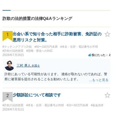
詐欺の法的措置の法律Q&Aランキング
1
出会い系で知り合った相手に詐欺被害、免許証の
悪用リスクと対策。
#マッチングアプリ詐欺
#50〜100万円未満
#本名・住所・電話番号が不明
#詐欺の法的措置
#恐喝・脅迫への対応
2026年7月26日
役にたった
2
三村 勇人
弁護士
詐欺にあっている可能性があります。 連絡が取れないのであれば、警
察に被害届を提出されることをお勧めいたします。
2
少額訴訟について相談です
#詐欺の法的措置
#本名・住所・電話番号が判明
#10〜50万円未満
#返金請求
2026年7月31日