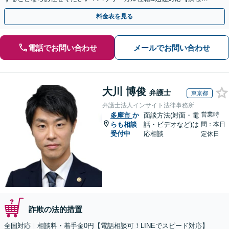
駅1分】※結婚詐欺・ロマンス詐欺に関するご相談はお断り
料金表を見る
電話でお問い合わせ
メールでお問い合わせ
大川 博俊
弁護士
東京都
弁護士法人インサイト法律事務所
営業時
多摩市
か
面談方法(対面・電
らも相談
話・ビデオなど)は
間：本日
受付中
応相談
定休日
詐欺の法的措置
全国対応｜相談料・着手金0円【電話相談可！LINEでスピード対応】