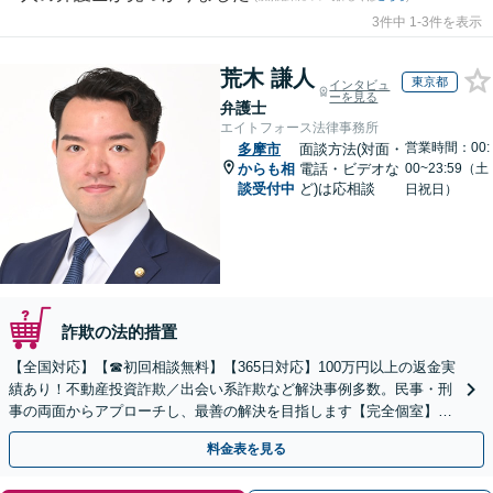
3件中 1-3件を表示
荒木 謙人
東京都
インタビュ
ーを見る
弁護士
エイトフォース法律事務所
営業時間：00:
多摩市
面談方法(対面・
からも相
電話・ビデオな
00~23:59（土
談受付中
ど)は応相談
日祝日）
詐欺の法的措置
【全国対応】【☎︎初回相談無料】【365日対応】100万円以上の返金実
績あり！不動産投資詐欺／出会い系詐欺など解決事例多数。民事・刑
事の両面からアプローチし、最善の解決を目指します【完全個室】
【代々木駅3分】
料金表を見る