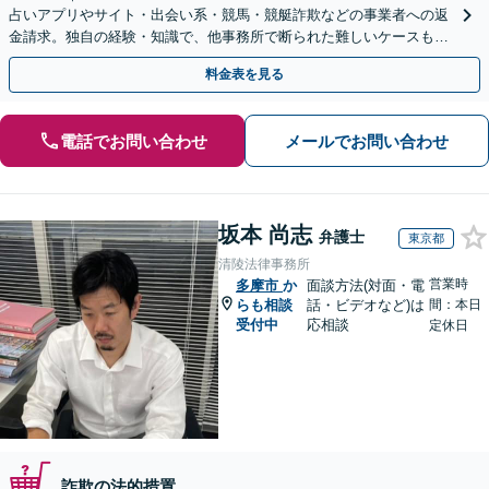
占いアプリやサイト・出会い系・競馬・競艇詐欺などの事業者への返
金請求。独自の経験・知識で、他事務所で断られた難しいケースも解
決に導いた実績あり。まずはお気軽にご相談ください
料金表を見る
電話でお問い合わせ
メールでお問い合わせ
坂本 尚志
弁護士
東京都
清陵法律事務所
営業時
多摩市
か
面談方法(対面・電
らも相談
話・ビデオなど)は
間：本日
受付中
応相談
定休日
詐欺の法的措置