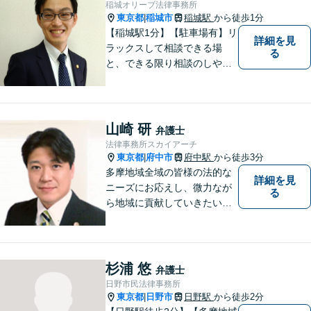
稲城オリーブ法律事務所
東京都
稲城市
稲城駅
から徒歩1分
|
【稲城駅1分】【駐車場有】リ
詳細を見
ラックスして相談できる場
る
と、できる限り相談のしやす
い雰囲気作りを心がけており
ますので、手遅れになる前
に、まずは気兼ねなくご相談
ください。 ご相談・ご依頼い
山崎 研
弁護士
ただいた際には、精一杯サポ
法律事務所スカイアーチ
ートいたします。
東京都
府中市
府中駅
から徒歩3分
|
多摩地域全域の皆様の法的な
詳細を見
ニーズにお応えし、微力なが
る
ら地域に貢献していきたいと
考えています。
杉浦 悠
弁護士
日野市民法律事務所
東京都
日野市
日野駅
から徒歩2分
|