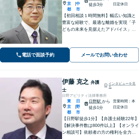
京
中
|
日定休日
徒歩3分
都
市
【初回相談１時間無料】幅広い知識と
豊富な経験で、最適な離婚を実現「子
どもの未来を見据えたアドバイス」
【子連れ相談可】【労働関係の書籍・
論文の執筆実績】企業の労働紛争、ハ
ラスメント対策措置をレクチャー。過
電話で面談予約
メールでお問い合わせ
労死・過労自殺などの問題にも精通
【府中駅3分】
伊藤 克之
弁護
インタビューを見
る
士
日野アビリティ法律事務所
東
日
日野駅
から
営業時間：本
京
野
|
日定休日
徒歩1分
都
市
【日野駅徒歩1分】【弁護士経験22年】
【解決事件数は800件以上】【オンライ
ン相談可】依頼者の方の権利を全力で
守ります。特に労働問題に注力してい