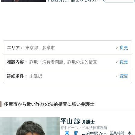
ある存在になりたいと思いま
す。企業法務／相続問題／離
婚問題／不動産問題／刑事事
件など、幅広く対応可能。迅
速かつ適切な対応を心掛けて
おります。
エリア
東京都、多摩市
変更
相談内容
詐欺・消費者問題、詐欺の法的措置
変更
詳細条件
未選択
変更
多摩市から近い詐欺の法的措置に強い弁護士
平山 諒
弁護士
府中ピース・ベル法律事務所
東
府
府中駅
から
営業時間：本