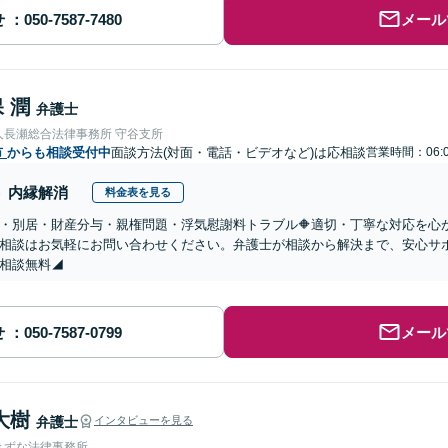
せ
メール
 潤
弁護士
人長瀬総合法律事務所 守谷支所
市
からも相談受付中
面談方法(対面・電話・ビデオなど)は応相談
営業時間：06:0
内縁解消
料金表を見る
婚・別居・財産分与・親権問題・浮気慰謝料トラブル🔶適切・丁寧な対応を
相談はお気軽にお問い合わせください。弁護士が相談から解決まで、安心サ
相談無料◢
せ
メール
大樹
弁護士
インタビューを見る
きずな法律事務所