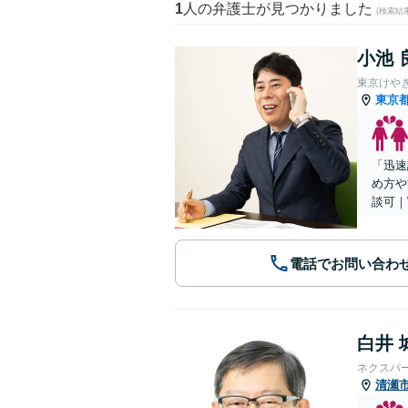
1
人の弁護士が見つかりました
(検索結
小池 
東京けや
東京
「迅速
め方や
談可｜
電話でお問い合わ
白井 
ネクスパ
清瀬