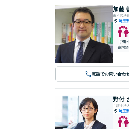
加藤 
東所沢法
埼玉
【初回
費増額
電話でお問い合わ
野付 
弁護士法
埼玉