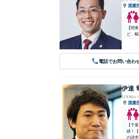
清瀬
【関東
ど、幅
電話でお問い合わ
伊達 
日本橋み
清瀬
【千葉
績！【
の請求