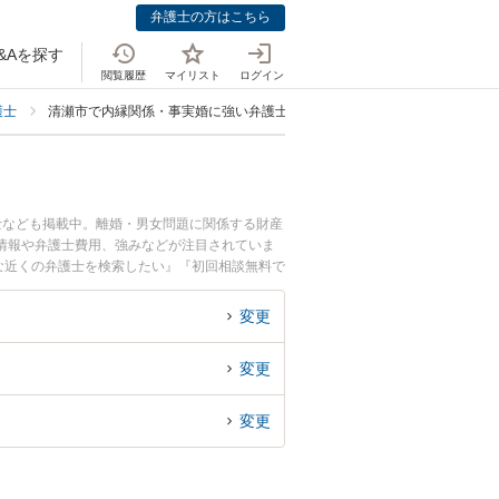
弁護士の方はこちら
&Aを探す
閲覧履歴
マイリスト
ログイン
護士
清瀬市で内縁関係・事実婚に強い弁護士
士なども掲載中。離婚・男女問題に関係する財産
情報や弁護士費用、強みなどが注目されていま
な近くの弁護士を検索したい』『初回相談無料で
変更
変更
変更