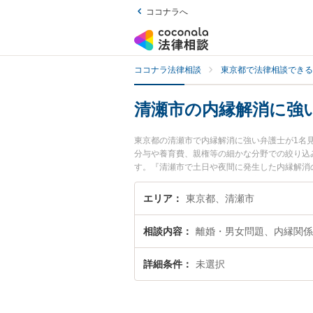
ココナラへ
ココナラ法律相談
東京都で法律相談できる
清瀬市の内縁解消に強
東京都の清瀬市で内縁解消に強い弁護士が1名
分与や養育費、親権等の細かな分野での絞り込
す。『清瀬市で土日や夜間に発生した内縁解消
内縁解消を法律相談できる清瀬市内の弁護士に
エリア
東京都、清瀬市
相談内容
離婚・男女問題、内縁関係
詳細条件
未選択