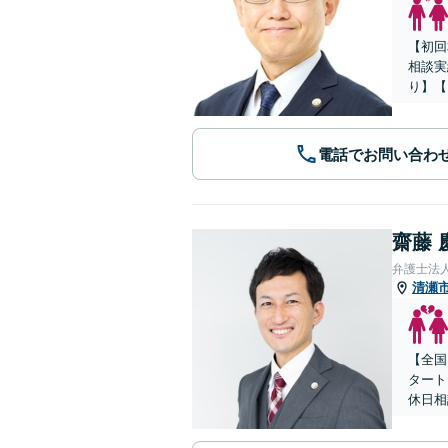
【初回
相談実
り】【
電話でお問い合わ
齋藤 
弁護士法人
清瀬
【全国
タート
休日相