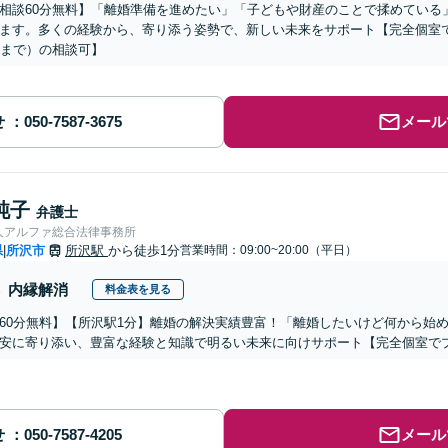
相談60分無料】「離婚準備を進めたい」「子どもや財産のことで揉めている
ます。多くの経験から、寄り添う姿勢で、新しい未来をサポート【完全個室
時まで）の相談可】
せ
メール
純子
弁護士
人アルファ総合法律事務所
県
所沢市
所沢駅
から徒歩1分
営業時間：09:00~20:00（平日）
|
内縁解消
料金表を見る
60分無料】【所沢駅1分】離婚の解決実績豊富！「離婚したいけど何から始
安に寄り添い、豊富な経験と知識で明るい未来に向けサポート【完全個室で
せ
メール