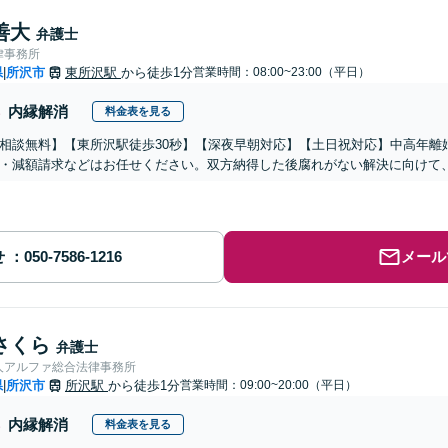
善大
弁護士
律事務所
県
所沢市
東所沢駅
から徒歩1分
営業時間：08:00~23:00（平日）
|
内縁解消
料金表を見る
相談無料】【東所沢駅徒歩30秒】【深夜早朝対応】【土日祝対応】中高年離
・減額請求などはお任せください。双方納得した後腐れがない解決に向けて
せ
メール
さくら
弁護士
人アルファ総合法律事務所
県
所沢市
所沢駅
から徒歩1分
営業時間：09:00~20:00（平日）
|
内縁解消
料金表を見る