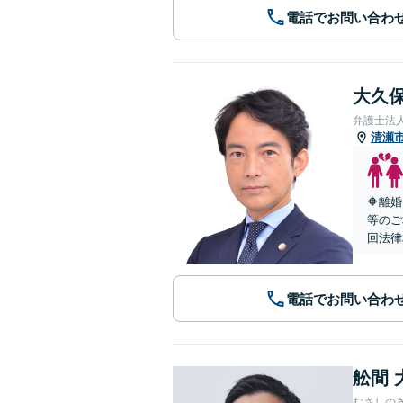
電話でお問い合わ
大久保
弁護士法
清瀬
🔶離
等のご
回法律
電話でお問い合わ
舩間 
むさしの