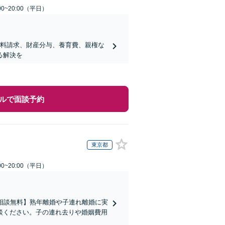
0~20:00（平日）
謝料請求、財産分与、養育費、親権な
る解決を
ルで面談予約
東京都
0~20:00（平日）
相談無料】熟年離婚や子連れ離婚に実
談ください。子の連れ去りや婚姻費用