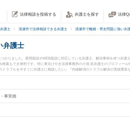
法律相談を投稿する
弁護士を探す
法律Q
弁護士
清瀬市で法律相談できる弁護士
清瀬市で離婚・男女問題に強い弁
い弁護士
見つかりました。夜間面談やWEB面談に対応している弁護士、解決事例を持つ弁護
み検索もでき便利です。特に東京けやき法律事務所の小池 良弁護士のプロフィール
のトラブルを今すぐに弁護士に相談したい』『内縁解消のトラブル解決の実績豊富
相談予約したい』などでお困りの相談者さんにおすすめです。
・事実婚