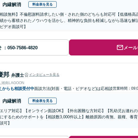
内縁解消
料金表を見る
相談無料】不倫慰謝料請求したい側・された側のどちらも対応可【低価格高品
績から蓄積されたノウハウを活かし、精神的な負担も軽減しながら迅速な解
ビデオ面談可】
せ
メール
慶邦
弁護士
インタビューを見る
湘南LAGOON
市
からも相談受付中
面談方法(対面・電話・ビデオなど)は応相談
営業時間：09:0
内縁解消
料金表を見る
エリア対応】【オンライン面談OK】【外出困難な方対応】【乳幼児お連れ
にするためのサポートを【相談数3,000件以上】離婚原因の有無、親権、養
談可】