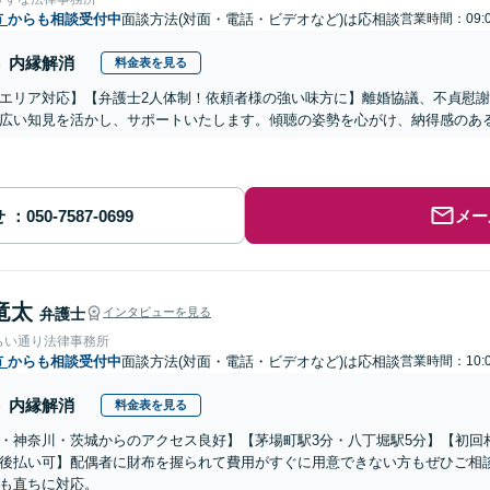
市
からも相談受付中
面談方法(対面・電話・ビデオなど)は応相談
営業時間：09:0
内縁解消
料金表を見る
エリア対応】【弁護士2人体制！依頼者様の強い味方に】離婚協議、不貞慰
広い知見を活かし、サポートいたします。傾聴の姿勢を心がけ、納得感のあ
せ
メー
竜太
弁護士
インタビューを見る
らい通り法律事務所
市
からも相談受付中
面談方法(対面・電話・ビデオなど)は応相談
営業時間：10:0
内縁解消
料金表を見る
・神奈川・茨城からのアクセス良好】【茅場町駅3分・八丁堀駅5分】【初回
後払い可】配偶者に財布を握られて費用がすぐに用意できない方もぜひご相
も直ちに対応。