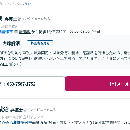
果について詳しくは
こちら
)
良
弁護士
インタビューを見る
き法律事務所
都
清瀬市
清瀬駅
から徒歩1分
営業時間：09:00~18:00（平日）
|
内縁解消
料金表を見る
誠実な対応を重視」離婚問題・財産分与に精通。慰謝料を請求したい方、離
方針について説明・納得いただいた上で対応しております。皆さまにとって
WEB面談可】
せ
メール
城治
弁護士
インタビューを見る
ート法律事務所 立川オフィス
市
からも相談受付中
面談方法(対面・電話・ビデオなど)は応相談
営業時間：09:0