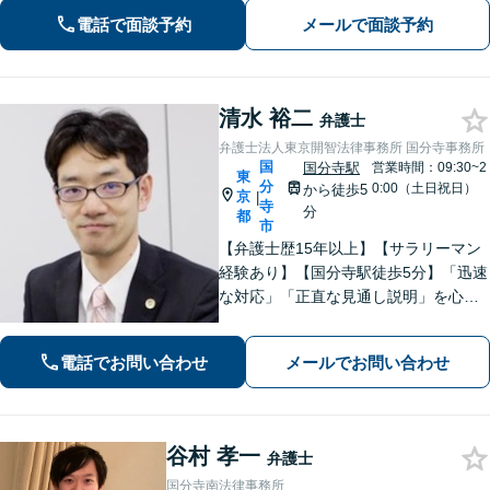
停・審判まですべて代理で「生前対策
電話で面談予約
メールで面談予約
を一からサポート」遺産整理の代行業
務も承ります【国分寺徒歩3分】
清水 裕二
弁護士
弁護士法人東京開智法律事務所 国分寺事務所
国
国分寺駅
営業時間：09:30~2
東
分
0:00（土日祝日）
から徒歩5
京
|
寺
分
都
市
【弁護士歴15年以上】【サラリーマン
経験あり】【国分寺駅徒歩5分】「迅速
な対応」「正直な見通し説明」を心が
け、遺産相続、勤務先との労働問題を
はじめ、私生活で生じるさまざまな悩
電話でお問い合わせ
メールでお問い合わせ
みに寄り添います！一人ひとりに最適
な解決策をご提案。【夜間・休日相談
可】
谷村 孝一
弁護士
国分寺南法律事務所