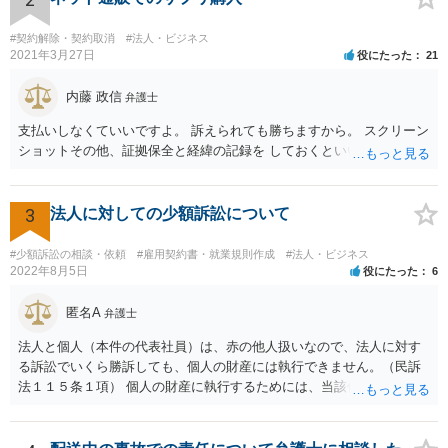
なったとまではいえないかと思われます。こうした中で，顧客の判断
でキャンセルを申し出たとすれば，形式的には顧客側に帰責性があっ
#契約解除・契約取消
#法人・ビジネス
たといえる可能性は考えられます。 一方で，実質的に考えた場合，集
2021年3月27日
役にたった
21
会に供する施設等については，営業自粛を要請されているところ，結
婚式場等の施設についても，解釈によっては集会に供する施設の1つと
内藤 政信
弁護士
して，休止要請の対象と考える余地はあるかと思われます。 こうした
支払いしなくていいですよ。 訴えられても勝ちますから。 スクリーン
解釈を採った場合，強制力はないまでも，事実上挙式等の実施が困難
ショットその他、証拠保全と経緯の記録を しておくといいでしょう。
となる外部的要因があったとして，顧客の「責めに帰すべき事由」が
あるとまではいえず，結婚式場等からの請求が認められない可能性は
考えられます。 このように，条文の解釈次第で判断が分かれうるた
3
法人に対しての少額訴訟について
め，安易に請求ができると考えるのは危険かと思われます。 なお，仮
に全額の請求が不可能となっても，これまでに生じた費用や打合せ相
当分の報酬の範囲であれば，中途終了時の委任事務への報酬請求や不
#少額訴訟の相談・依頼
#雇用契約書・就業規則作成
#法人・ビジネス
2022年8月5日
役にたった
6
当利得返還請求として，支払いを求められる可能性はあるかと思われ
ます（民法648条3項、703条等）。 【②について】 請求に応じてもら
匿名A
えない場合，基本的には代理人を介した交渉や，法的手続きを取るこ
弁護士
とになります。 もっとも，上述したように，全額の請求は，必ずしも
法人と個人（本件の代表社員）は、赤の他人扱いなので、法人に対す
確実に認められる事案ではないと思われるため，法的手続きまでは行
る訴訟でいくら勝訴しても、個人の財産には執行できません。（民訴
わず，協議によって適切な範囲での支払いに関する合意を目指す方が
法１１５条１項） 個人の財産に執行するためには、当該個人に対して
良いかと思われます。 【③について】 事実か否かにかかわらず，相手
別途訴訟を提起するか、法人に加えて個人を被告にしておく必要があ
の社会的評価を損なうような投稿であれば，名誉毀損となり得ます。
ります。貴殿が被告になった場合は、「彼氏」の干渉を受けずに応訴
こうした場合，プロバイダ等を通じて投稿の削除を求めたり，また
することができます。「彼女」氏は、故意又は重過失を立証する必要