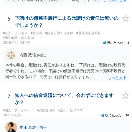
も仕方がありません。 ただ、不利益は生じないと言ったことが証
明できれば 信義則違反という主張をすることができる可能性があ
ります。 3.請求額は妥当なのか？ 自殺した場合、約２年分の賃料
6
下請けの債務不履行による元請けの責任は無いの
が損害となるというのが判例です。
でしょうか？
#法人・ビジネス
#被害者
#内容証明作成送付
#遅延損害金回収
#契約解除・契約取消
2019年11月19日
役にたった
4
内藤 政信
弁護士
本件の場合、元受けに責任がありますね。 下請けは、元受けの履行代
行者ですね。 この場合、下請けの債務不履行は元受けの債務不履行と
同一視できるので、元受けには責任がありますね。
7
知人への借金返済について、会わずにできます
か？
#個人・プライベート
#売掛金回収
#法人・ビジネス
2021年4月2日
役にたった
10
本庄 卓磨
弁護士