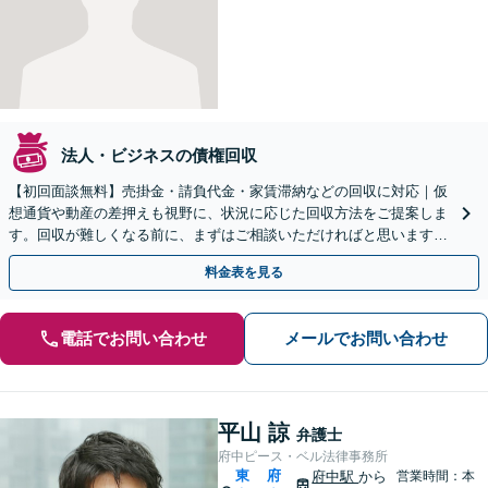
法人・ビジネスの債権回収
【初回面談無料】売掛金・請負代金・家賃滞納などの回収に対応｜仮
想通貨や動産の差押えも視野に、状況に応じた回収方法をご提案しま
す。回収が難しくなる前に、まずはご相談いただければと思います。
【電話・オンライン面談可】
料金表を見る
電話でお問い合わせ
メールでお問い合わせ
平山 諒
弁護士
府中ピース・ベル法律事務所
東
府
府中駅
から
営業時間：本