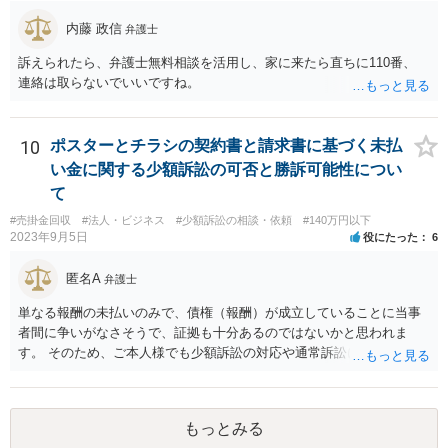
は当社にとって全くの見知らぬ人物で、一切関係がなく、当該債権は
内藤 政信
弁護士
現在・将来ともに存在しないと断言でき」ないということであれば、
この立証の見込みが立たないでしょうから、訴訟になったとしても、
訴えられたら、弁護士無料相談を活用し、家に来たら直ちに110番、
かかる点で争うべきでしょう（といっても否認すれば足りると思いま
連絡は取らないでいいですね。
す。）。 以上述べましたが、令和7年12月から令和11年までに発生す
る一切の債権となれば、約4年という一定の期間の将来債権譲渡とな
り、訴求されている債権の額も相当程度の金額になっていると推察し
10
ポスターとチラシの契約書と請求書に基づく未払
ます。ご不安な気持ちを解消するために、法律事務所にご相談に赴く
い金に関する少額訴訟の可否と勝訴可能性につい
ことを検討されても良いでしょう。
て
#売掛金回収
#法人・ビジネス
#少額訴訟の相談・依頼
#140万円以下
2023年9月5日
役にたった
6
匿名A
弁護士
単なる報酬の未払いのみで、債権（報酬）が成立していることに当事
者間に争いがなさそうで、証拠も十分あるのではないかと思われま
す。 そのため、ご本人様でも少額訴訟の対応や通常訴訟に移行したと
きの対応は不可能ではないように思います。 もっとも、判決を取得し
ても相手方が任意に支払をしない場合は強制執行を行う必要がござい
ます。この辺りになってくると少し対応が難しいかなという気がして
もっとみる
きますので、ご本人様の負担や手間を考慮して訴訟部分から弁護士に