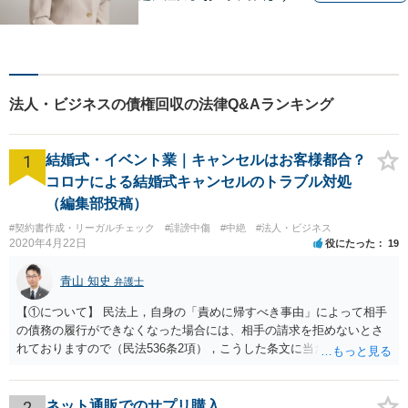
お気軽にご相談ください。
法人・ビジネスの債権回収の法律Q&Aランキング
1
結婚式・イベント業｜キャンセルはお客様都合？
コロナによる結婚式キャンセルのトラブル対処
（編集部投稿）
#契約書作成・リーガルチェック
#誹謗中傷
#中絶
#法人・ビジネス
2020年4月22日
役にたった
19
青山 知史
弁護士
【①について】 民法上，自身の「責めに帰すべき事由」によって相手
の債務の履行ができなくなった場合には、相手の請求を拒めないとさ
れておりますので（民法536条2項），こうした条文に当たるかが問題
となります。 まず形式的には，条文に当たる可能性は考えられます。
現在の各宣言や要請は，強制力のあるものではなく，震災等で対象施
設が滅失してしまった場合と異なり，挙式等自体が物理的に不可能に
2
ネット通販でのサプリ購入