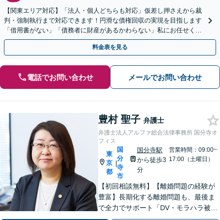
【関東エリア対応】「法人・個人どちらも対応」仮差し押さえから裁
判・強制執行まで対応できます！円滑な債権回収の実現を目指します
「借用書がない」「債務者に財産があるかわらない」私にお任せくだ
さい！【分割払いあり】【休日・夜間相談可】
料金表を見る
電話でお問い合わせ
メールでお問い合わせ
豊村 聖子
弁護士
弁護士法人アルファ総合法律事務所 国分寺オ
フィス
国
国分寺駅
営業時間：09:00~
東
分
17:00（土曜日）
から徒歩3
京
|
寺
分
都
市
【初回相談無料】【離婚問題の経験が
豊富】長期化する離婚問題も、最後ま
で全力でサポート「DV・モラハラ被害
の対応実績豊富」相続は協議から調