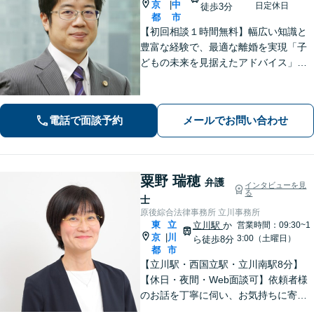
京
中
|
日定休日
徒歩3分
都
市
【初回相談１時間無料】幅広い知識と
豊富な経験で、最適な離婚を実現「子
どもの未来を見据えたアドバイス」
【子連れ相談可】【労働関係の書籍・
論文の執筆実績】企業の労働紛争、ハ
ラスメント対策措置をレクチャー。過
電話で面談予約
メールでお問い合わせ
労死・過労自殺などの問題にも精通
【府中駅3分】
粟野 瑞穂
弁護
インタビューを見
る
士
原後綜合法律事務所 立川事務所
東
立
立川駅
か
営業時間：09:30~1
京
川
|
3:00（土曜日）
ら徒歩8分
都
市
【立川駅・西国立駅・立川南駅8分】
【休日・夜間・Web面談可】依頼者様
のお話を丁寧に伺い、お気持ちに寄り
添った対応を大切にしています。離婚