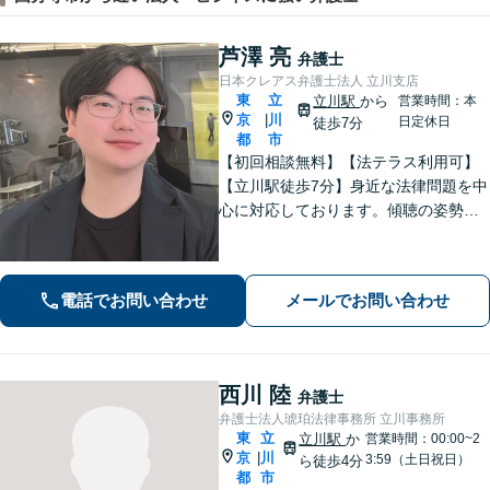
芦澤 亮
弁護士
日本クレアス弁護士法人 立川支店
東
立
立川駅
から
営業時間：本
京
川
|
日定休日
徒歩7分
都
市
【初回相談無料】【法テラス利用可】
【立川駅徒歩7分】身近な法律問題を中
心に対応しております。傾聴の姿勢と
話しやすい雰囲気作りを大切にしてお
りますので、何かお困りごとがござい
ましたらお気軽にご相談ください。
電話でお問い合わせ
メールでお問い合わせ
【電話相談可】【休日・夜間面談可】
西川 陸
弁護士
弁護士法人琥珀法律事務所 立川事務所
東
立
立川駅
か
営業時間：00:00~2
京
川
|
3:59（土日祝日）
ら徒歩4分
都
市