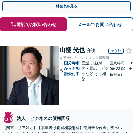
広く対応「フリーランスの報酬未払いもご相談ください」
料金表を見る
電話でお問い合わせ
メールでお問い合わせ
山極 光也
弁護士
東京都
弁護士法人モノリス法律事務所
国分寺市
面談方法(対
営業時間：10:
からも相
面・電話・ビデ
00~23:00（土
談受付中
オなど)は応相
日祝日）
談
法人・ビジネスの債権回収
【関東エリア対応】【事業者は初回相談無料】売掛金や代金、支払い