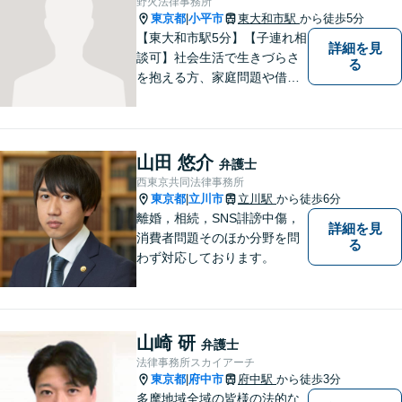
野火法律事務所
東京都
小平市
東大和市駅
から徒歩5分
|
【東大和市駅5分】【子連れ相
詳細を見
談可】社会生活で生きづらさ
る
を抱える方、家庭問題や借金
問題などでお困りの方に、弁
護士として法律面からサポー
トいたします。【債務初回相
談無料】【分割払い可】【法
山田 悠介
弁護士
テラス利用可】
西東京共同法律事務所
東京都
立川市
立川駅
から徒歩6分
|
離婚，相続，SNS誹謗中傷，
詳細を見
消費者問題そのほか分野を問
る
わず対応しております。
山崎 研
弁護士
法律事務所スカイアーチ
東京都
府中市
府中駅
から徒歩3分
|
多摩地域全域の皆様の法的な