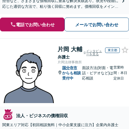
拒否など、さまざまな債権回収に豊富な解決実績あり。状況や段階に
応じた適切な方法で、粘り強く回収に努めます。債権回収をメインと
する顧問契約もお任せください【個人のご相談にも対応】
電話でお問い合わせ
メールでお問い合わせ
片岡 大輔
東京都
インタビュ
ーを見る
弁護士
片岡法律事務所
営業時
国分寺市
面談方法(対面・電
からも相談
話・ビデオなど)は
間：本日
受付中
応相談
定休日
法人・ビジネスの債権回収
関東エリア対応【初回相談無料｜中小企業支援に注力】企業内弁護士