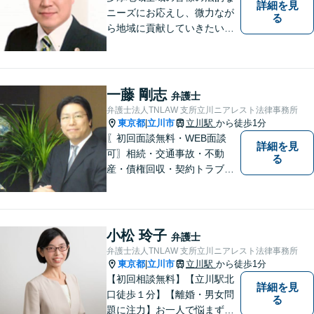
詳細を見
ニーズにお応えし、微力なが
る
ら地域に貢献していきたいと
考えています。
一藤 剛志
弁護士
弁護士法人TNLAW 支所立川ニアレスト法律事務所
東京都
立川市
立川駅
から徒歩1分
|
〖初回面談無料・WEB面談
詳細を見
可〗相続・交通事故・不動
る
産・債権回収・契約トラブル
に対応。事業と暮らしを守る
ため、早い段階から丁寧にサ
ポートします〖立川駅近く〗
小松 玲子
弁護士
弁護士法人TNLAW 支所立川ニアレスト法律事務所
東京都
立川市
立川駅
から徒歩1分
|
【初回相談無料】【立川駅北
詳細を見
口徒歩１分】【離婚・男女問
る
題に注力】お一人で悩まず、