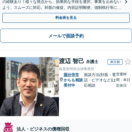
の経験あり！様々な視点から、効果的な手段を選択。事業を止めない
よう、スムーズに対応。対面の催促、内容証明郵便、強制執行等に精
通。お困りの方はすぐにご相談を【オンライン面談◎】
料金表を見る
メールで面談予約
渡辺 智己
弁護士
東京都
銀座新明和法律事務所
営業時
国分寺市
面談方法(対面・電
からも相談
話・ビデオなど)は
間：本日
受付中
応相談
定休日
法人・ビジネスの債権回収