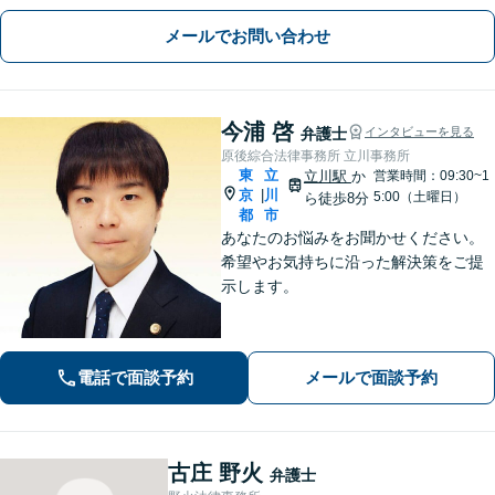
や相続、不動産、刑事事件から企業法
メールでお問い合わせ
務まで。難しい法律用語もかみ砕いて
お伝えし、安心できるよう努めます。
今浦 啓
弁護士
インタビューを見る
原後綜合法律事務所 立川事務所
東
立
立川駅
か
営業時間：09:30~1
京
川
|
5:00（土曜日）
ら徒歩8分
都
市
あなたのお悩みをお聞かせください。
希望やお気持ちに沿った解決策をご提
示します。
電話で面談予約
メールで面談予約
古庄 野火
弁護士