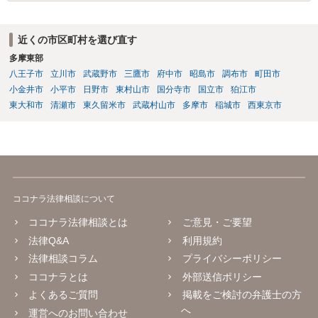
ご依頼いただくという選択肢も全くおかしくはありません。
近くの市区町村を選び直す
多摩東部
八王子市
立川市
武蔵野市
三鷹市
府中市
昭島市
調布市
町田市
小金井市
小平市
日野市
東村山市
国分寺市
国立市
狛江市
東大和市
清瀬市
東久留米市
武蔵村山市
多摩市
稲城市
西東京市
ココナラ法律相談について
ココナラ法律相談とは
ご意見・ご要望
法律Q&A
利用規約
法律相談コラム
プライバシーポリシー
ココナラとは
外部送信ポリシー
よくあるご質問
掲載をご検討の弁護士の方
へ
運営へのお問い合わせ