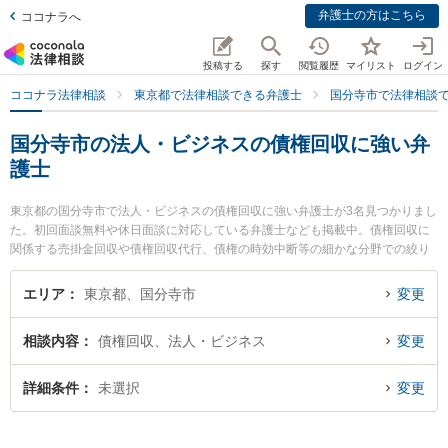
弁護士の方はこちら
ココナラへ
投稿する
探す
閲覧履歴
マイリスト
ログイン
ココナラ法律相談
東京都で法律相談できる弁護士
国分寺市で法律相談
国分寺市の法人・ビジネスの債権回収に強い弁
護士
東京都の国分寺市で法人・ビジネスの債権回収に強い弁護士が3名見つかりまし
た。初回面談無料や休日面談に対応している弁護士なども掲載中。債権回収に
関係する売掛金回収や債権回収代行、債権の時効中断等の細かな分野での絞り
込み検索もでき便利です。特に弁護士法人アルファ総合法律事務所 国分寺オフ
ィスの豊村 聖子弁護士や弁護士法人東京開智法律事務所 国分寺事務所の清水
エリア
東京都、国分寺市
変更
裕二弁護士、国分寺南法律事務所の谷村 孝一弁護士のプロフィール情報や弁護
士費用、強みなどが注目されています。『国分寺市で土日や夜間に発生した法
相談内容
債権回収、法人・ビジネス
変更
人・ビジネスの債権回収のトラブルを今すぐに弁護士に相談したい』『法人・
ビジネスの債権回収のトラブル解決の実績豊富な近くの弁護士を検索したい』
『初回相談無料で法人・ビジネスの債権回収を法律相談できる国分寺市内の弁
詳細条件
未選択
変更
護士に相談予約したい』などでお困りの相談者さんにおすすめです。