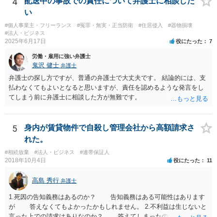
4
配送中の事故での責任について弁護士に相談した
は，発信者自身の情報の開示を受けた上で，発進した当人に対する損
があります。 なお、仮に会社法４２９条の責任が認められ敗訴した場
い
害賠償請求等を行うことも可能です。
合は、２５万円ずつではなく５０万円の連帯債務になります（同法４
#個人事業主・フリーランス
#冤罪・無実・正当防衛
#住居侵入
#器物損壊
３０条）。「彼女」氏は、５０万円の範囲内でどちらにいくら請求し
#法人・ビジネス
てもよく、支払った人はその半額をもう一人の代表社員に請求（求
2025年6月17日
役にたった
7
償）できます。
労働・雇用に強い弁護士
鬼沢 健士
弁護士
弁護士の探し方ですが、普通の弁護士で大丈夫です。 結論的には、支
払わなくてもよいとなると思いますが、責任を認めるような発言をし
てしまう前に弁護士に相談した方が無難です。
5
身内が賃貸物件で自殺し管理会社から高額請求さ
れた。
#相続放棄
#法人・ビジネス
#連帯保証人
2018年10月4日
役にたった
11
高島 秀行
弁護士
1.死因の告知義務はあるのか？ 告知義務はある可能性はあります
が 答えなくてもよかったかもしれません。 2.不利益は生じないと
言った上での請求はありなのか？ 答えてしまったので請求されて