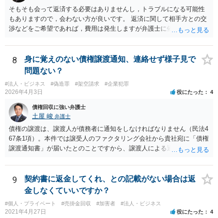
そもそも会って返済する必要はありませんし，トラブルになる可能性
もありますので，会わない方が良いです。 返済に関して相手方との交
渉などをご希望であれば，費用は発生しますが弁護士に依頼すること
はできます。 ご依頼された場合は，弁護士を介して連絡することがで
きますので，ご自身で対応する必要はなくなります。
8
身に覚えのない債権譲渡通知、連絡せず様子見で
問題ない？
#法人・ビジネス
#偽造罪
#架空請求
#企業犯罪
2026年4月3日
役にたった
4
債権回収に強い弁護士
土屋 峻
弁護士
債権の譲渡は、譲渡人が債務者に通知をしなければなりません（民法4
67条1項）。本件では譲受人のファクタリング会社から貴社宛に「債権
譲渡通知書」が届いたとのことですから、譲渡人による通知ではない
ため、債務者対抗要件が充足されていないでしょう。この観点から
は、当該ファクタリング会社が詐称譲受人の可能性があるとすら指摘
できるでしょう。 次に、たとえファクタリング会社からの「債権譲渡
9
契約書に返金してくれ、との記載がない場合は返
通知書」であっても、それが譲渡人の個人事業主の委託を受けてなさ
金しなくていいですか？
れていた場合等であり、債務者対抗要件の問題をクリアされていたと
#個人・プライベート
#売掛金回収
#加害者
#法人・ビジネス
しても、当該ファクタリング会社が譲受債権請求訴訟を提起する場
2021年4月27日
役にたった
4
合、譲受債権の発生原因事実を立証しなければなりません。 「譲渡人