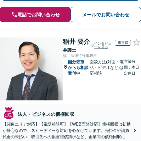
電話でお問い合わせ
メールでお問い合わせ
稲井 要介
東京都
インタビュ
ーを見る
弁護士
稲井法律特許事務所
営業時
国分寺市
面談方法(対面・電
からも相談
話・ビデオなど)は
間：本日
受付中
応相談
定休日
法人・ビジネスの債権回収
【関東エリア対応】【電話相談可】【WEB面談対応】債権回収は初動
が肝心なので、スピーディーな対応を心がけています。売掛金や請負
代金の未払い、取引先への損害賠償請求など、企業間の債権回収に幅