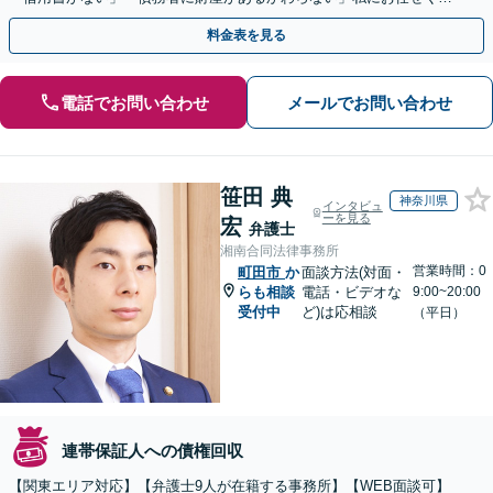
さい！【分割払いあり】【休日・夜間相談可】
料金表を見る
電話でお問い合わせ
メールでお問い合わせ
笹田 典
神奈川県
インタビュ
ーを見る
宏
弁護士
湘南合同法律事務所
営業時間：0
町田市
か
面談方法(対面・
らも相談
電話・ビデオな
9:00~20:00
受付中
ど)は応相談
（平日）
連帯保証人への債権回収
【関東エリア対応】【弁護士9人が在籍する事務所】【WEB面談可】