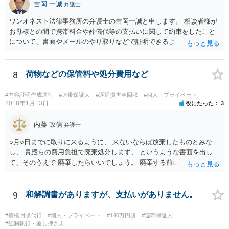
吉岡 一誠
弁護士
ワンオネスト法律事務所の弁護士の吉岡一誠と申します。 相談者様が
お母様との間で携帯料金や葬儀代等の支払いに関して約束をしたこと
について、書面やメールのやり取りなどで証明できるようであれば、
立替金を裁判上請求する余地があろうかと思います。 ただし、お母様
の資力が乏しいとなると、判決が下りても実際に回収することができ
ない可能性があるため、不定期でも少しずつでも返済があるようであ
8
荷物などの保管料や処分費用など
れば、コストをかけて裁判を起こすよりも、このまま分割払いを続け
てもらう方が良いかもしれません。 なお、保証人欄の無断署名の件
#内容証明作成送付
#連帯保証人
#遅延損害金回収
#個人・プライベート
は、お母様に注意するしかないですが、お母様が勝手に署名した場合
2018年1月13日
役にたった
3
は保証契約は無効ですので、仮に金融機関等から相談者様のもとに請
求が来た場合は支払いを拒否できます。
内藤 政信
弁護士
○月○日までに取りに来るように、 来ないならば放棄したものとみな
し、 貴殿らの費用負担で廃棄処分します、 というような書面を出し
て、そのうえで 廃棄したらいいでしょう。 廃棄する前に、写真をとっ
ておくこと ですね。
9
和解調書がありますが、支払いがありません。
#債権回収代行
#個人・プライベート
#140万円超
#連帯保証人
#強制執行・差し押さえ