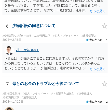
連帯保証について、一般的には、連帯保証人が債務者に代わって債務
を弁済した場合、「求償権」という権利に基づいて、債務者に対し
て、金銭請求ができます。 なので、一般的には、連帯保証人が代わり
に返済してくれた場合には、代わりに返済してもらった金額を、債務
者が連帯債務者に支払わなければならない、ということになります。
ご質問の構成の違いを確認されたい意図は分かりかねますが、結論と
6
少額訴訟の同意について
しては、一般的には「求償権」に基づいて上記のような処理になるか
と思います。
#少額訴訟の相談・依頼
#140万円以下
#個人・プライベート
#連帯保証人
2023年2月8日
役にたった
4
村山 大基
弁護士
＞または、少額訴訟することに同意しますという意味ですか？ 「同意
が必要となっている」というのは、どこかにそういう記事があった、
ということでしょうか。 少額訴訟は、通常の裁判のようなきちんとし
た審理をしないので、 被告側が、少額訴訟でいいよ、という同意だと
思います（多分）。 実際の流れとしては、少額訴訟では嫌だ、と被告
が考えた場合、 通常の訴訟でやってほしい、と裁判所に対して書類を
7
母とのお金のトラブルと今後について
出したりします。
#債権回収代行
#個人・プライベート
#内容証明作成送付
#連帯保証人
#140万円以下
#連帯保証人
2023年1月19日
役にたった
2