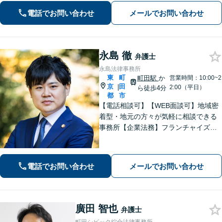
少しの勇気を出して、お気軽にご相談
電話でお問い合わせ
メールでお問い合わせ
ください。【休日・夜間面談可】
永島 徹
弁護士
永島法律事務所
東
町
町田駅
か
営業時間：10:00~2
京
田
|
2:00（平日）
ら徒歩4分
都
市
【電話相談可】【WEB面談可】地域密
着型・地元の方々が気軽に相談できる
事務所【企業法務】フランチャイズ・
ベンチャー企業・中小企業の法務に強
みあり【夜間・休日相談可】【完全個
室】【町田駅4分】
電話でお問い合わせ
メールでお問い合わせ
廣田 智也
弁護士