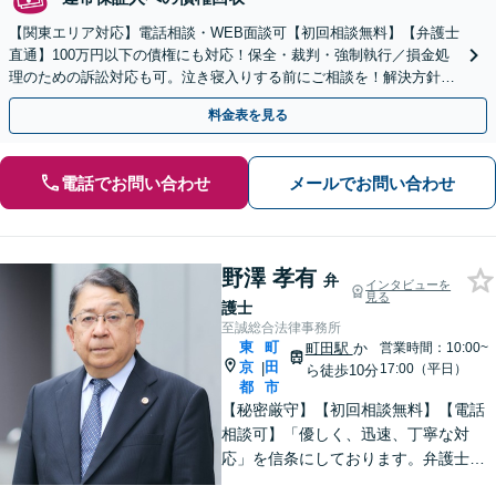
【関東エリア対応】電話相談・WEB面談可【初回相談無料】【弁護士
直通】100万円以下の債権にも対応！保全・裁判・強制執行／損金処
理のための訴訟対応も可。泣き寝入りする前にご相談を！解決方針は
初回相談時にしっかりお伝え【請求された側にも対応】
料金表を見る
電話でお問い合わせ
メールでお問い合わせ
野澤 孝有
弁
インタビューを
見る
護士
至誠総合法律事務所
東
町
町田駅
か
営業時間：10:00~
京
田
|
17:00（平日）
ら徒歩10分
都
市
【秘密厳守】【初回相談無料】【電話
相談可】「優しく、迅速、丁寧な対
応」を信条にしております。弁護士に
相談するには勇気の要ることですが、