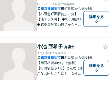
さい。
町田シビック綜合法律事務所
東京都
町田市
町田駅
から徒歩3分
|
【小田急町田駅徒歩３分】
詳細を見
【法テラス可】 ◆WEB相談可
る
◆感染症対策の観点から当面
の間、WEB相談も行います。
小池 亜希子
弁護士
まちだ駒津法律事務所
東京都
町田市
町田駅
から徒歩1分
|
【初回相談30分まで無料】
詳細を見
【町田駅徒歩1分】どんなに小
る
さなお困りごとにも、女性弁
護士がじっくりカウンセリン
グを行ないます。まずはお気
軽にご相談ください。