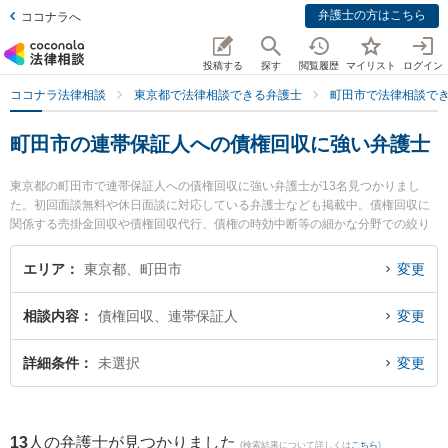
弁護士の方はこちら
ココナラへ
投稿する
探す
閲覧履歴
マイリスト
ログイン
ココナラ法律相談
東京都で法律相談できる弁護士
町田市で法律相談で
町田市の連帯保証人への債権回収に強い弁護士
東京都の町田市で連帯保証人への債権回収に強い弁護士が13名見つかりまし
た。初回面談無料や休日面談に対応している弁護士なども掲載中。債権回収に
関係する売掛金回収や債権回収代行、債権の時効中断等の細かな分野での絞り
込み検索もでき便利です。特に至誠総合法律事務所の野澤 孝有弁護士や永島法
律事務所の永島 徹弁護士、町田シビック綜合法律事務所の廣田 智也弁護士のプ
エリア
東京都、町田市
変更
ロフィール情報や弁護士費用、強みなどが注目されています。『町田市で土日
や夜間に発生した連帯保証人への債権回収のトラブルを今すぐに弁護士に相談
相談内容
債権回収、連帯保証人
変更
したい』『連帯保証人への債権回収のトラブル解決の実績豊富な近くの弁護士
を検索したい』『初回相談無料で連帯保証人への債権回収を法律相談できる町
田市内の弁護士に相談予約したい』などでお困りの相談者さんにおすすめで
詳細条件
未選択
変更
す。
13
人の弁護士が見つかりました
(検索結果について詳しくは
こちら
)