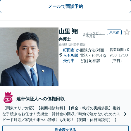
メールで面談予約
山里 翔
東京都
インタビュー
を見る
弁護士
新麹町法律事務所
営業時間：0
町田市
か
面談方法(対面・
らも相談
電話・ビデオな
9:30~17:30
受付中
ど)は応相談
（平日）
連帯保証人への債権回収
【関東エリア対応】【初回相談無料】【保全・執行の実績多数】複雑
な手続きもお任せ！売掛金・貸付金の回収／時効で泣かないためのス
ピード対応／家賃の未払い請求にも対応！【夜間・休日面談可】【完
全個室】
料金表を見る