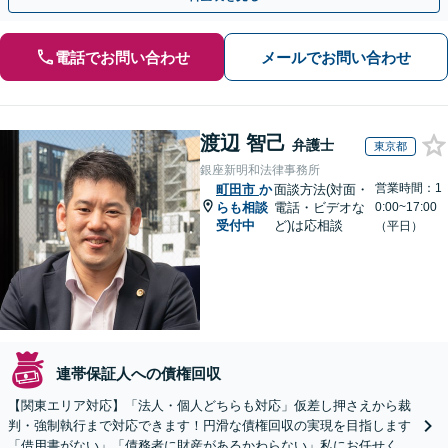
電話でお問い合わせ
メールでお問い合わせ
渡辺 智己
弁護士
東京都
銀座新明和法律事務所
営業時間：1
町田市
か
面談方法(対面・
らも相談
電話・ビデオな
0:00~17:00
受付中
ど)は応相談
（平日）
連帯保証人への債権回収
【関東エリア対応】「法人・個人どちらも対応」仮差し押さえから裁
判・強制執行まで対応できます！円滑な債権回収の実現を目指します
「借用書がない」「債務者に財産があるかわらない」私にお任せくだ