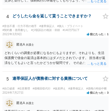
交渉と並行して、強制執行の準備をしてもらうよう、今依頼されてい
る弁護士の先生と協議してみてはいかがでしょうか。 強制執行に強い
弁護士の探し方ですが、弁護士のウェブページなどがひとつの目安に
なります。 ただ、ウェブページの記載内容が確実というわけでもない
4
どうしたら金を返して貰うことできますか？
ので、実際に面談してみて、その弁護士ならどういう風に進めるか聞
いてみるのがよいと思います。
#音信不通・行方不明の相手
#連帯保証人
#個人・プライベート
#契約書・借用書なし
#少額訴訟の相談・依頼
#140万円以下
2022年3月9日
役にたった
1
匿名A
弁護士
どれくらいの調査が必要になるかにもよりますが、それよりも、生活
保護費で借金の返済は基本的にはダメだとされています。 担当者が返
済をしてもよいと言ったかどうかが疑問です。 そのあたりは、ネット
で「生活保護」「借金」「返済」といったキーワードで検索すれば詳
しい記事が出てきますので、一度見てみてもいいかもしれません。
5
連帯保証人が債務者に対する責務について
#自己破産
#任意整理
#債権回収代行
#仮差押え
#連帯保証人
#債権の時効中断
2024年7月27日
役にたった
3
匿名A
弁護士