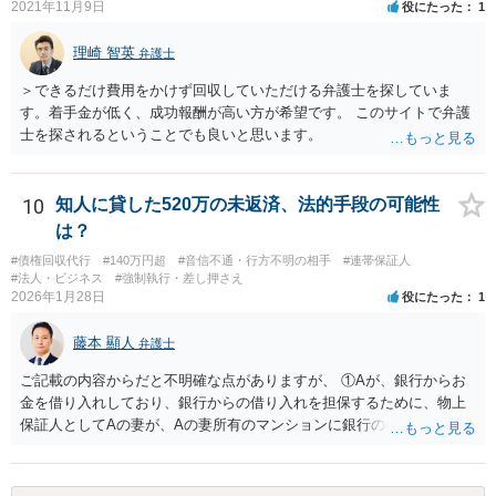
2021年11月9日
役にたった
1
理崎 智英
弁護士
＞できるだけ費用をかけず回収していただける弁護士を探していま
す。着手金が低く、成功報酬が高い方が希望です。 このサイトで弁護
士を探されるということでも良いと思います。
10
知人に貸した520万の未返済、法的手段の可能性
は？
#債権回収代行
#140万円超
#音信不通・行方不明の相手
#連帯保証人
#法人・ビジネス
#強制執行・差し押さえ
2026年1月28日
役にたった
1
藤本 顯人
弁護士
ご記載の内容からだと不明確な点がありますが、 ①Aが、銀行からお
金を借り入れしており、銀行からの借り入れを担保するために、物上
保証人としてAの妻が、Aの妻所有のマンションに銀行の根抵当権を入
れているという可能性と ②AがAの妻にお金を貸付しており、その貸付
を担保するために、根抵当権としてAの妻のマンションに根抵当権が設
定されているという可能性 です。 状況からすると、①だと思います。