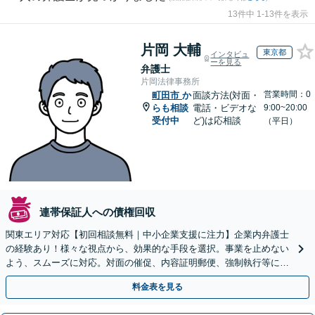
13件中 1-13件を表示
片岡 大輔
東京都
インタビュ
ーを見る
弁護士
片岡法律事務所
営業時間：0
町田市
か
面談方法(対面・
らも相談
電話・ビデオな
9:00~20:00
受付中
ど)は応相談
（平日）
連帯保証人への債権回収
関東エリア対応【初回相談無料｜中小企業支援に注力】企業内弁護士
の経験あり！様々な視点から、効果的な手段を選択。事業を止めない
よう、スムーズに対応。対面の催促、内容証明郵便、強制執行等に精
通。お困りの方はすぐにご相談を【オンライン面談◎】
料金表を見る