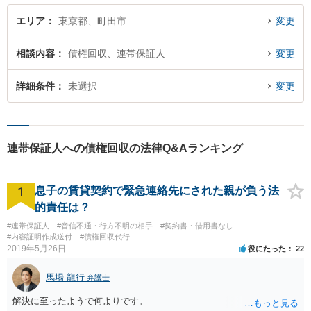
エリア
東京都、町田市
変更
相談内容
債権回収、連帯保証人
変更
詳細条件
未選択
変更
連帯保証人への債権回収の法律Q&Aランキング
1
息子の賃貸契約で緊急連絡先にされた親が負う法
的責任は？
#連帯保証人
#音信不通・行方不明の相手
#契約書・借用書なし
#内容証明作成送付
#債権回収代行
2019年5月26日
役にたった
22
馬場 龍行
弁護士
解決に至ったようで何よりです。