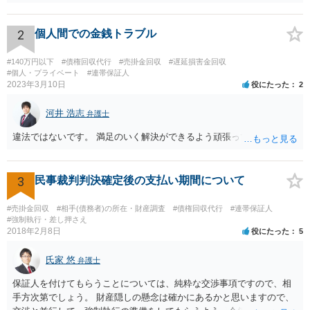
2
個人間での金銭トラブル
#140万円以下
#債権回収代行
#売掛金回収
#遅延損害金回収
#個人・プライベート
#連帯保証人
2023年3月10日
役にたった
2
河井 浩志
弁護士
違法ではないです。 満足のいく解決ができるよう頑張ってください。
3
民事裁判判決確定後の支払い期間について
#売掛金回収
#相手(債務者)の所在・財産調査
#債権回収代行
#連帯保証人
#強制執行・差し押さえ
2018年2月8日
役にたった
5
氏家 悠
弁護士
保証人を付けてもらうことについては、純粋な交渉事項ですので、相
手方次第でしょう。 財産隠しの懸念は確かにあるかと思いますので、