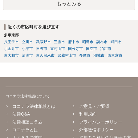
もっとみる
①だとした場合、現状ですと、Aには全く弁済能力がないので、回収は
非常に厳しいと思われます。
近くの市区町村を選び直す
多摩東部
八王子市
立川市
武蔵野市
三鷹市
府中市
昭島市
調布市
町田市
小金井市
小平市
日野市
東村山市
国分寺市
国立市
狛江市
東大和市
清瀬市
東久留米市
武蔵村山市
多摩市
稲城市
西東京市
ココナラ法律相談について
ココナラ法律相談とは
ご意見・ご要望
法律Q&A
利用規約
法律相談コラム
プライバシーポリシー
ココナラとは
外部送信ポリシー
よくあるご質問
掲載をご検討の弁護士の方