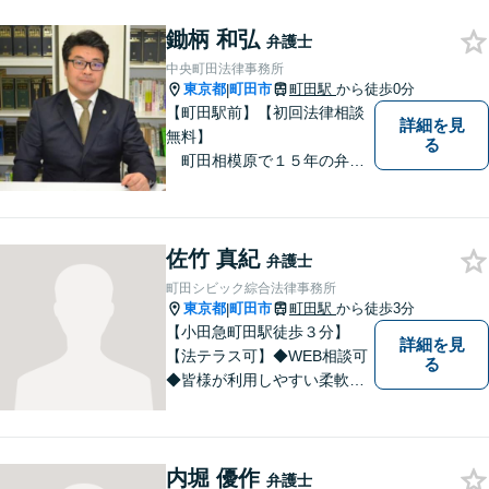
軽にご相談ください。
鋤柄 和弘
弁護士
中央町田法律事務所
東京都
町田市
町田駅
から徒歩0分
|
【町田駅前】【初回法律相談
詳細を見
無料】
る
町田相模原で１５年の弁護
士経験 離婚・男女問題、相
続、債務整理、交通事故事件
をメインに対応 東京地方裁
佐竹 真紀
判所より司法委員（裁判官に
弁護士
協力して事件解決を図る補佐
町田シビック綜合法律事務所
職）に選任されております。
東京都
町田市
町田駅
から徒歩3分
|
【小田急町田駅徒歩３分】
詳細を見
【法テラス可】◆WEB相談可
る
◆皆様が利用しやすい柔軟な
相談体制を整えております。
離婚／交通事故／相続など、
あらゆる問題に対応可能で
内堀 優作
す。まずはお気軽ご相談くだ
弁護士