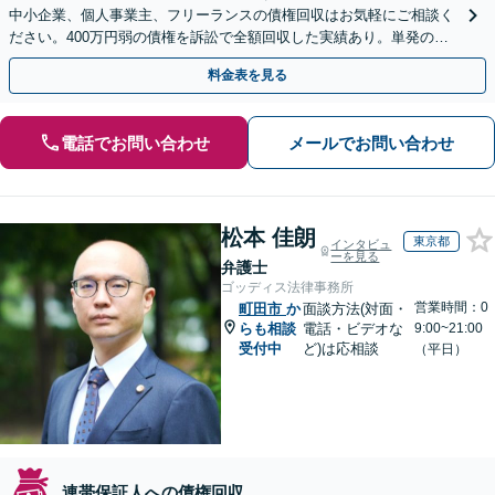
中小企業、個人事業主、フリーランスの債権回収はお気軽にご相談く
ださい。400万円弱の債権を訴訟で全額回収した実績あり。単発のご
依頼から、顧問契約まで対応しております
料金表を見る
電話でお問い合わせ
メールでお問い合わせ
松本 佳朗
東京都
インタビュ
ーを見る
弁護士
ゴッディス法律事務所
営業時間：0
町田市
か
面談方法(対面・
らも相談
電話・ビデオな
9:00~21:00
受付中
ど)は応相談
（平日）
連帯保証人への債権回収