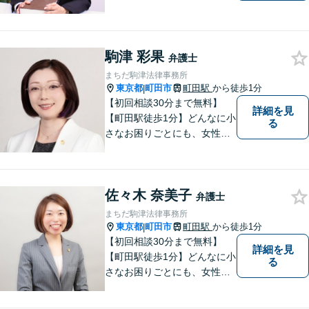
ます。【多くの経験と圧倒的
な法律知識】【強い交渉力】
難解な事案や対応がむずかし
駒津 彩果
い相手方でもスムーズに解決
弁護士
にいたします。
まちだ駒津法律事務所
東京都
町田市
町田駅
から徒歩1分
|
【初回相談30分まで無料】
詳細を見
【町田駅徒歩1分】どんなに小
る
さなお困りごとにも、女性弁
護士がじっくりカウンセリン
グを行ないます。まずはお気
軽にご相談ください。
佐々木 奈美子
弁護士
まちだ駒津法律事務所
東京都
町田市
町田駅
から徒歩1分
|
【初回相談30分まで無料】
詳細を見
【町田駅徒歩1分】どんなに小
る
さなお困りごとにも、女性弁
護士がじっくりカウンセリン
グを行ないます。まずはお気