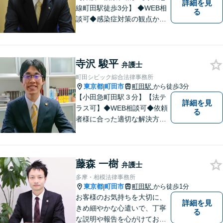
詳細を見
線町田駅徒歩3分】 ◆WEB相
る
談可◆感染症対策の観点から
当面の間、WEB相談も行いま
す。
寺沢 駿平
弁護士
町田シビック綜合法律事務所
東京都
町田市
町田駅
から徒歩3分
|
【小田急町田駅３分】【法テ
詳細を見
ラス可】◆WEB相談可◆依頼
る
者様に合った適切な解決方法
を考え、解決へと導いてまい
ります。丁寧な対応を心がけ
ますので、ぜひ一度ご相談く
藤森 一樹
ださい。
弁護士
多摩・相模法律事務所
東京都
町田市
町田駅
から徒歩1分
|
お客様のお気持ちを大切に、
詳細を見
きめ細やかな心遣いで、丁寧
る
な説明や報告を心がけており