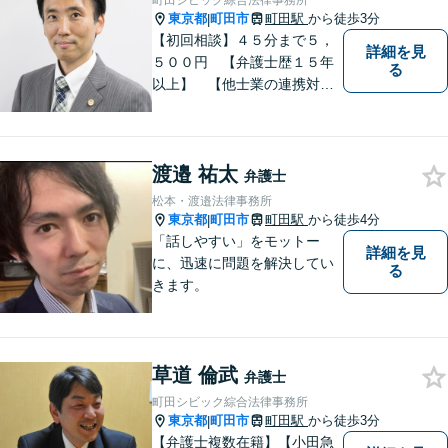
町田シビック綜合法律事務所
東京都
町田市
町田駅
から徒歩3分
|
【初回相談】４５分まで５，
詳細を見
５００円 【弁護士歴１５年
る
以上】 【他士業の連携対
応】 【町田周辺（東京都
区・市部、相模原、横浜市、
川崎市）】 相続・遺言 離
渡邉 祐太
婚・男女問題 交通事故 成
弁護士
年後見 刑事弁護・被害者代
松本・渡邉法律事務所
理
東京都
町田市
町田駅
から徒歩4分
|
「話しやすい」をモットー
詳細を見
に、迅速に問題を解決してい
る
きます。
草道 倫武
弁護士
町田シビック綜合法律事務所
東京都
町田市
町田駅
から徒歩3分
|
【弁護士複数在籍】【小田急