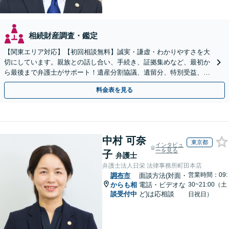
相続財産調査・鑑定
【関東エリア対応】【初回相談無料】誠実・謙虚・わかりやすさを大
切にしています。親族との話し合い、手続き、証拠集めなど、最初か
ら最後まで弁護士がサポート！遺産分割協議、遺留分、特別受益、使
い込み、相続放棄など、お任せ【弁護士歴15年以上】
料金表を見る
中村 可奈
東京都
インタビュ
ーを見る
子
弁護士
弁護士法人日栄 法律事務所町田本店
営業時間：09:
調布市
面談方法(対面・
からも相
電話・ビデオな
30~21:00（土
談受付中
ど)は応相談
日祝日）