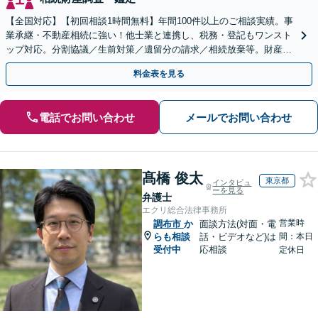
【全国対応】【初回相談1時間無料】年間100件以上のご相談実績。事
業承継・不動産相続に強い！他士業と連携し、税務・登記もワンスト
ップ対応。分割協議／生前対策／遺留分の請求／相続放棄等。財産の
徹底調査と粘り強い交渉により、最善の解決へ。
料金表を見る
電話でお問い合わせ
メールでお問い合わせ
髙橋 俊太
東京都
インタビュ
ーを見る
弁護士
エクリ総合法律事務所
営業時
調布市
か
面談方法(対面・電
らも相談
話・ビデオなど)は
間：本日
受付中
応相談
定休日