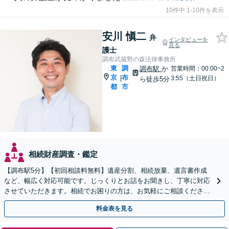
10件中 1-10件を表示
安川 愼二
弁
インタビューを
見る
護士
調布武蔵野の森法律事務所
東
調
調布駅
か
営業時間：00:00~2
京
布
|
3:55（土日祝日）
ら徒歩5分
都
市
相続財産調査・鑑定
【調布駅5分】【初回相談料無料】遺産分割、相続放棄、遺言書作成
など、幅広く対応可能です。じっくりとお話をお聞きし、丁寧に対応
させていただきます。相続でお困りの方は、お気軽にご相談くださ
い。【電話相談可】
料金表を見る