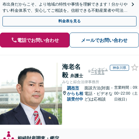
布出身だからこそ、より地域の特性や事情を理解できます！分かりや
すい料金体系で、安心してご相談を。信頼できる不動産業者や司法書
士、税理士などもご紹介可【出張相談可】【土日祝対応可】
料金表を見る
電話でお問い合わせ
メールでお問い合わせ
海老名
神奈川県
インタビュ
ーを見る
毅
弁護士
みなと綜合法律事務所
営業時間：09:
調布市
面談方法(対面・
からも相
電話・ビデオな
00~22:00（土
談受付中
ど)は応相談
日祝日）
相続財産調査・鑑定