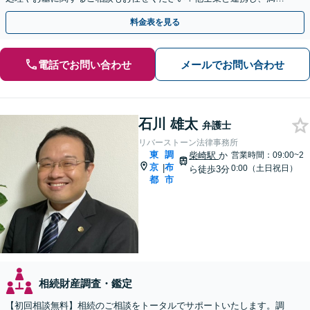
度の高い相続の実現を目指します【弁護士歴40年以上】
料金表を見る
電話でお問い合わせ
メールでお問い合わせ
石川 雄太
弁護士
リバーストーン法律事務所
東
調
柴崎駅
か
営業時間：09:00~2
京
布
|
0:00（土日祝日）
ら徒歩3分
都
市
相続財産調査・鑑定
【初回相談無料】相続のご相談をトータルでサポートいたします。調