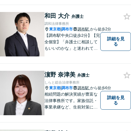
どお気軽にご相談ください。
和田 大介
弁護士
調和法律事務所
東京都
調布市
調布駅
から徒歩2分
|
【調布駅中央口徒歩2分】【完
詳細を見
全個室】「弁護士に相談して
る
もいいのかな」と迷われてい
る方は私にご相談ください。
ご依頼者様のお話を丁寧に聞
き、的確なアドバイスで「不
濵野 奈津美
安」を「安心」に変えられる
弁護士
よう尽力いたします。
しらと総合法律事務所
東京都
調布市
調布駅
から徒歩6分
|
相続問題の解決実績が豊富な
詳細を見
法律事務所です。家族信託・
る
事業承継など、生前対策にも
幅広く対応しています。【オ
ンライン面談対応】