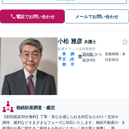
電話でお問い合わせ
メールでお問い合わせ
小松 雅彦
弁護士
多摩オアシス法律事務所
東
調
調布駅
から
営業時間：本
京
布
|
日定休日
徒歩4分
都
市
相続財産調査・鑑定
【初回面談30分無料】丁寧・安心を感じられる対応を心がけ！交渉や
調停、裁判などさまざまなフェーズに対応いたします。相続不動産の
処理やお墓に関するご相談もお任せください！他士業と連携し、満足