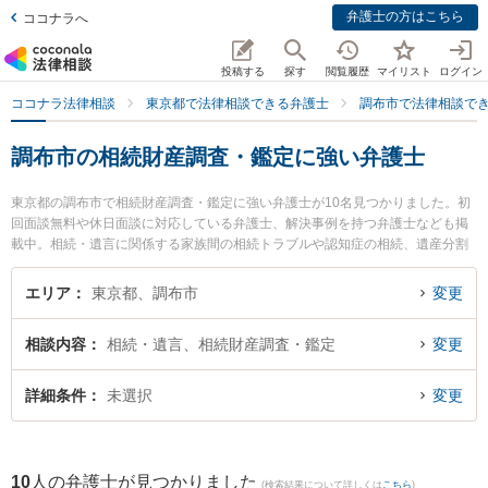
弁護士の方はこちら
ココナラへ
投稿する
探す
閲覧履歴
マイリスト
ログイン
ココナラ法律相談
東京都で法律相談できる弁護士
調布市で法律相談で
調布市の相続財産調査・鑑定に強い弁護士
東京都の調布市で相続財産調査・鑑定に強い弁護士が10名見つかりました。初
回面談無料や休日面談に対応している弁護士、解決事例を持つ弁護士なども掲
載中。相続・遺言に関係する家族間の相続トラブルや認知症の相続、遺産分割
等の細かな分野での絞り込み検索もでき便利です。特に調布武蔵野の森法律事
務所の安川 愼二弁護士やしらと総合法律事務所の白土 文也弁護士、多摩オアシ
エリア
東京都、調布市
変更
ス法律事務所の小松 雅彦弁護士のプロフィール情報や弁護士費用、強みなどが
注目されています。『調布市で土日や夜間に発生した相続財産調査・鑑定のト
相談内容
相続・遺言、相続財産調査・鑑定
変更
ラブルを今すぐに弁護士に相談したい』『相続財産調査・鑑定のトラブル解決
の実績豊富な近くの弁護士を検索したい』『初回相談無料で相続財産調査・鑑
定を法律相談できる調布市内の弁護士に相談予約したい』などでお困りの相談
詳細条件
未選択
変更
者さんにおすすめです。
10
人の弁護士が見つかりました
(検索結果について詳しくは
こちら
)