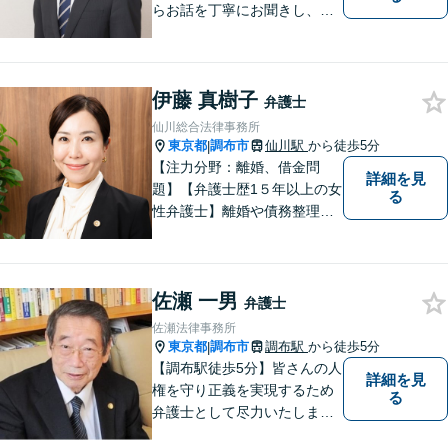
らお話を丁寧にお聞きし、分
かりやすくご説明します。
伊藤 真樹子
弁護士
仙川総合法律事務所
東京都
調布市
仙川駅
から徒歩5分
|
【注力分野：離婚、借金問
詳細を見
題】【弁護士歴1５年以上の女
る
性弁護士】離婚や債務整理
が、人生の前向きなリスター
トになるよう、依頼者のお気
持ちに寄り添い力を尽くしま
佐瀬 一男
す。【仙川駅５分】
弁護士
佐瀬法律事務所
東京都
調布市
調布駅
から徒歩5分
|
【調布駅徒歩5分】皆さんの人
詳細を見
権を守り正義を実現するため
る
弁護士として尽力いたしま
す。離婚、相続、交通事故な