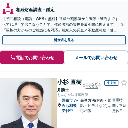
相続財産調査・鑑定
【初回相談（電話・WEB）無料】遺産分割協議から調停・審判まです
べて代理しておこなうことで、依頼者様の負担を最小限に抑えます
「親族の方からのご相談にも対応」相続人の調査／不動産相続／使い
込み【東京都在住以外の方も対応】
料金表を見る
電話でお問い合わせ
メールでお問い合わせ
小杉 直樹
東京都
インタビュ
ーを見る
弁護士
もんなか法律事務所
営業時
調布市
か
面談方法(対面・電
らも相談
話・ビデオなど)は
間：本日
受付中
応相談
定休日