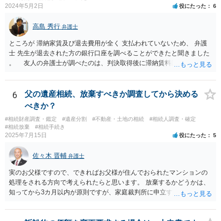
2024年5月2日
役にたった
6
高島 秀行
弁護士
ところが 滞納家賃及び退去費用が全く 支払われていないため、 弁護
士 先生が退去された方の銀行口座を調べることができたと聞きました
。 友人の弁護士が調べたのは、判決取得後に滞納賃料回収のため
に、預金の有無及び残高の開示を求めたもので 判決を取るために、
預金の入出金履歴を調べたわけではありません。 残念ながら、事案
や目的も異なりますし、開示の内容も異なります。
6
父の遺産相続、放棄すべきか調査してから決める
べきか？
#相続財産調査・鑑定
#遺産分割
#不動産・土地の相続
#相続人調査・確定
#相続放棄
#相続手続き
2025年7月15日
役にたった
5
佐々木 晋輔
弁護士
実のお父様ですので、できればお父様が住んでおられたマンションの
処理をされる方向で考えられたらと思います。 放棄するかどうかは、
知ってから3カ月以内が原則ですが、家庭裁判所に申立すれば3カ月の
期間を伸長することができます。 その間に、財産の状況を調査して、
放棄するかどうか決めることができます。 銀行やサラ金が数年も放置