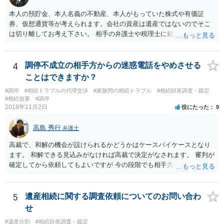
本人の預貯金、本人名義の不動産、本人がもっていた株式や有価証
券、仮想通貨等が考えられます。会社の資産は遺産ではないのでそこ
は切り離してお考え下さい。 相手の弁護士や税理士に頼んでも守秘義
務を理由に断られる可能性が高いです。 資料は調停を起こしてから任
意に開示を求め、応じなければ「調査嘱託」という手続きを使って銀
行等に照会をかけることになるでしょう。 不動産は、相続登記が済ん
4
調停不成立の相手方からの迷惑電話をやめさせる
でいなければ市役所ないし区役所に、お子様と義父様のつながりがわ
ことはできますか？
かる戸籍一式を揃えてもちこみ、「名寄せ」という手続きをすると、
#調停
#相続トラブルの代理交渉
#家族間の相続トラブル
#相続財産調査・鑑定
分かると思います。遺産分割協議書の偽造等により既に相続登記され
#相続放棄
#調停
てしまっている場合は、住所などに当たりをつけて登記名義を調べて
2018年11月2日
役にたった
9
探すことになるでしょう。 代理人弁護士を立てられるのはおすすめで
すが、現代では、各々が自由に価格設定をしていますので、特に相場
高島 秀行
弁護士
はお示しできません。ただし、かつて日本弁護士連合会が設けていた
報酬基準を踏まえて価格設定している弁護士は一定数いると思います
高裁で、和解の機会が設けられるかどうかはケースバイケースとなり
ので、それが一応の目安となるでしょう。
ます。 和解できる見込みがなければ高裁で決定がなされます。 審判が
確定してから依頼してもよいですが 今の段階でも相手方の連絡が迷惑
であれば 弁護士に依頼してもよいと思います。
5
遺産相続に関する調査依頼についてのお問い合わ
せ
#遺産分割
#相続財産調査・鑑定