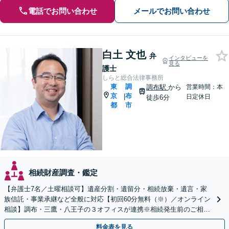
電話でお問い合わせ
メールでお問い合わせ
白土 文也
弁
インタビューを
見る
護士
しらと総合法律事務所
東
調
調布駅
から
営業時間：本
京
布
|
日定休日
徒歩6分
都
市
相続財産調査・鑑定
【弁護士7名／土曜相談可】遺産分割・遺留分・相続放棄・遺言・家
族信託・事業承継など全般に対応【初回60分無料（※）／オンライン
相談】調布・三鷹・八王子の３オフィスが連携※相続発生前のご相談
など有料相談になるものもございます
料金表を見る