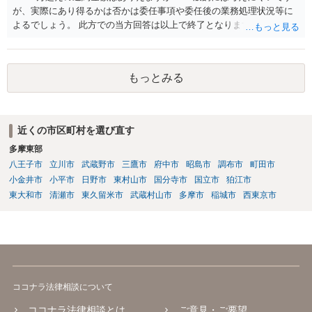
が、実際にあり得るかは否かは委任事項や委任後の業務処理状況等に
よるでしょう。 此方での当方回答は以上で終了となりますが、参考に
なりましたら幸いです。
もっとみる
近くの市区町村を選び直す
多摩東部
八王子市
立川市
武蔵野市
三鷹市
府中市
昭島市
調布市
町田市
小金井市
小平市
日野市
東村山市
国分寺市
国立市
狛江市
東大和市
清瀬市
東久留米市
武蔵村山市
多摩市
稲城市
西東京市
ココナラ法律相談について
ココナラ法律相談とは
ご意見・ご要望