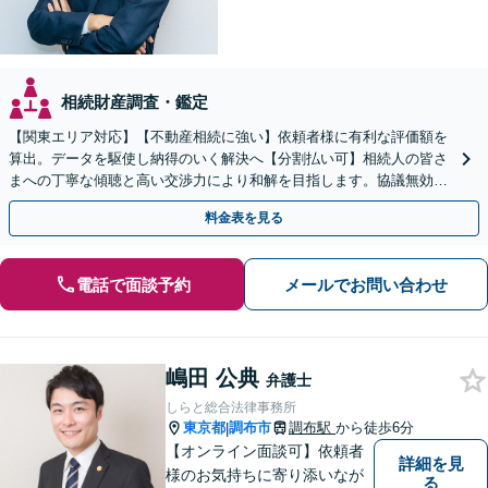
相続財産調査・鑑定
【関東エリア対応】【不動産相続に強い】依頼者様に有利な評価額を
算出。データを駆使し納得のいく解決へ【分割払い可】相続人の皆さ
まへの丁寧な傾聴と高い交渉力により和解を目指します。協議無効確
認／遺言無効確認など、複雑な訴訟も実績豊富【夜間対応】
料金表を見る
電話で面談予約
メールでお問い合わせ
嶋田 公典
弁護士
しらと総合法律事務所
東京都
調布市
調布駅
から徒歩6分
|
【オンライン面談可】依頼者
詳細を見
様のお気持ちに寄り添いなが
る