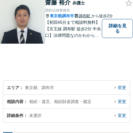
齋藤 裕介
弁護士
調和法律事務所
東京都
調布市
調布駅
から徒歩2分
|
【初回45分まで相談料無料】
詳細を見
【京王線 調布駅 徒歩2分 中央
る
口】法律問題なのかわからな
いようなお悩みであっても、
ご相談いただければ具体的な
見通しをご案内することが可
能です。 おひとりで悩まず、
まずはご相談ください。
エリア
東京都、調布市
変更
相談内容
相続・遺言、相続財産調査・鑑定
変更
詳細条件
未選択
変更