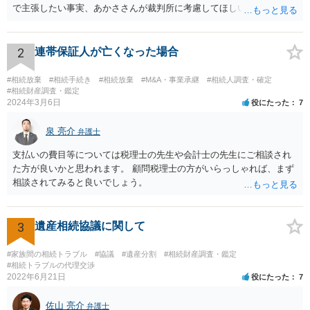
で主張したい事実、あかささんが裁判所に考慮してほしいと思う、亡
くなった方・あかささん・お姉さん間の事情などを記入することにな
ります。 もし、主張したい事実や考慮してほしい事情に関連して
資料を持っているようであれば、主張書面とは別で提出できます。も
2
連帯保証人が亡くなった場合
し、お姉さんに見られたくないような資料がある場合、「非開示の希
望に関する申出書」と共に提出することも考えられます。 ご質問：書
#相続放棄
#相続手続き
#相続放棄
#M&A・事業承継
#相続人調査・確定
いた方が良い事と書かない方が良い事 回答： お姉さんが申立書の「申
#相続財産調査・鑑定
2024年3月6日
役にたった
7
立ての趣旨」のところに書いている遺産の分け方に対して意見があれ
ば、まずそれを書くとよいです。 次に「申立ての理由」のところに、
泉 亮介
なぜ調停を申し立てたのか(例えば、あかささんと話合いが出来ない／
弁護士
決裂した、など)や亡くなった方・あかささん・お姉さん間の事情やい
支払いの費目等については税理士の先生や会計士の先生にご相談され
きさつなどが書かれていると思うので、あかささんから見てそれは違
た方が良いかと思われます。 顧問税理士の方がいらっしゃれば、まず
うと感じるところは、どのように違うのか、など書くとよいです。 そ
相談されてみると良いでしょう。
の他、お姉さんの申立書には書かれていないけど、どのように遺産を
分けるかを決めるについてあかささんが重要だと考える事情があれば
(例えば、○○のときにお姉さんは亡くなった方からお金を援助してもら
3
遺産相続協議に関して
った等)、それも書くとよいです。 書かない方が良いと思うことは、遺
産分割に関係ない(と思われる)いきさつを沢山盛り込むことだと考えま
#家族間の相続トラブル
#協議
#遺産分割
#相続財産調査・鑑定
す(あくまで遺産分割に関係することに留める方が、裁判所や調停委員
#相続トラブルの代理交渉
の方に事情を理解してもらいやすいと思います)。
2022年6月21日
役にたった
7
佐山 亮介
弁護士