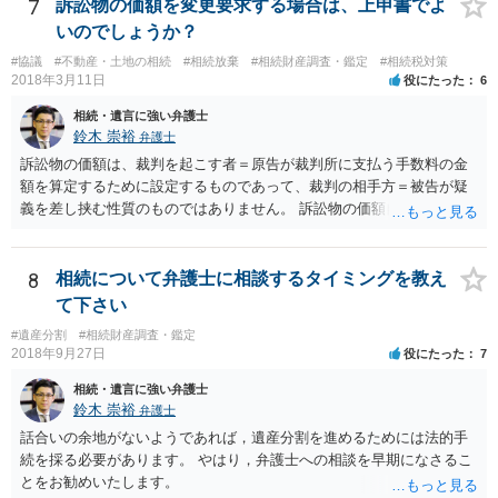
することはありませんので、数年後に借金が発見される可能性はほぼ
7
訴訟物の価額を変更要求する場合は、上申書でよ
ありません。 なお、私が扱った相続放棄を検討していた案件で、期間
いのでしょうか？
伸長して調査したところ、サラ金に対する過払金など相当な財産が見
#協議
#不動産・土地の相続
#相続放棄
#相続財産調査・鑑定
#相続税対策
つかったため相続したという事例がありました。
2018年3月11日
役にたった
6
相続・遺言に強い弁護士
鈴木 崇裕
弁護士
訴訟物の価額は、裁判を起こす者＝原告が裁判所に支払う手数料の金
額を算定するために設定するものであって、裁判の相手方＝被告が疑
義を差し挟む性質のものではありません。 訴訟物の価額自体が裁判の
目的（審理の対象）となることもありませんので、上申書や証拠を出
したとしても、変更されることはありません。
8
相続について弁護士に相談するタイミングを教え
て下さい
#遺産分割
#相続財産調査・鑑定
2018年9月27日
役にたった
7
相続・遺言に強い弁護士
鈴木 崇裕
弁護士
話合いの余地がないようであれば，遺産分割を進めるためには法的手
続を採る必要があります。 やはり，弁護士への相談を早期になさるこ
とをお勧めいたします。