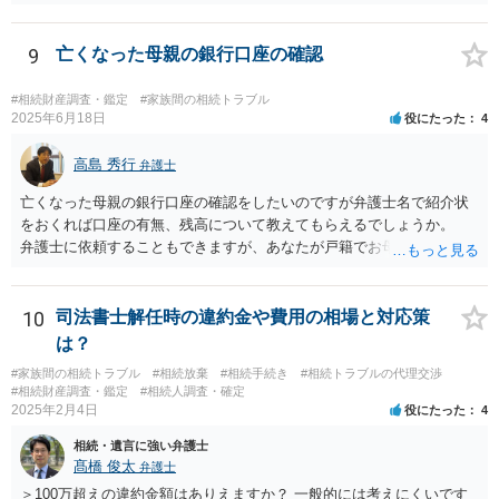
9
亡くなった母親の銀行口座の確認
#相続財産調査・鑑定
#家族間の相続トラブル
2025年6月18日
役にたった
4
高島 秀行
弁護士
亡くなった母親の銀行口座の確認をしたいのですが弁護士名で紹介状
をおくれば口座の有無、残高について教えてもらえるでしょうか。
弁護士に依頼することもできますが、あなたが戸籍でお母さんの相続
人であり、相続人本人であることなどを証明すれば、口座の有無や残
高は教えてくれると思います。 自分ではよくわからないということ
であれば、弁護士に相談し依頼されたら良いと思います。
10
司法書士解任時の違約金や費用の相場と対応策
は？
#家族間の相続トラブル
#相続放棄
#相続手続き
#相続トラブルの代理交渉
#相続財産調査・鑑定
#相続人調査・確定
2025年2月4日
役にたった
4
相続・遺言に強い弁護士
髙橋 俊太
弁護士
＞100万超えの違約金額はありえますか？ 一般的には考えにくいです