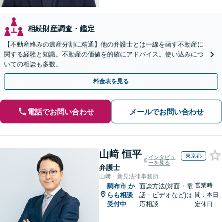
相続財産調査・鑑定
【不動産絡みの遺産分割に精通】他の弁護士とは一線を画す不動産に
関する経験と知識。不動産の価値を的確にアドバイス。使い込みにつ
いての相談も多数。
料金表を見る
電話でお問い合わせ
メールでお問い合わせ
山﨑 恒平
東京都
インタビュ
ーを見る
弁護士
山﨑・新見法律事務所
営業時
調布市
か
面談方法(対面・電
らも相談
話・ビデオなど)は
間：本日
受付中
応相談
定休日