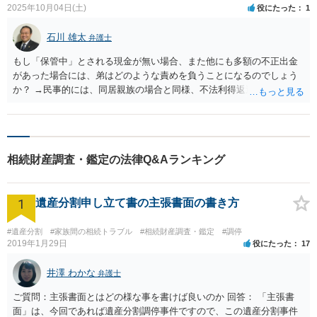
2025年10月04日(土)
役にたった
1
石川 雄太
弁護士
もし「保管中」とされる現金が無い場合、また他にも多額の不正出金
があった場合には、弟はどのような責めを負うことになるのでしょう
か？ →民事的には、同居親族の場合と同様、不法利得返還請求（民法
７０３条）ないし不法行為に基づく損害賠償請求（民法７０９条）と
なります。 刑事的には、亡叔父様の生前に弟氏が管理（占有）を任さ
れていたか否かにより、横領罪（刑法２５２条１項）、ないし窃盗罪
（刑法２３５条）が成立する可能性があります。 ただ、一般的に、相
相続財産調査・鑑定の法律Q&Aランキング
続事案において「不正な出金による使い込み」で、刑事上の罪が認め
られるのは稀です。 むしろ今回のケースでは、先方弟氏から依頼を受
けた弁護士がいるとのことですので、まずは先方弁護士に、「保管
1
遺産分割申し立て書の主張書面の書き方
中」の現金の所在、通帳上の各出金の用途、遺産に含むのかの別等に
ついて、問い合わせるのがよろしいかと思います。 また、相続案件
は、追及の程度や法的に有効な主張を行えるか否かにより、結論が変
#遺産分割
#家族間の相続トラブル
#相続財産調査・鑑定
#調停
2019年1月29日
役にたった
17
わりうるものでございますので、一度直接弁護士にご相談されてもよ
ろしいかと思います。
井澤 わかな
弁護士
ご質問：主張書面とはどの様な事を書けば良いのか 回答： 「主張書
面」は、今回であれば遺産分割調停事件ですので、この遺産分割事件