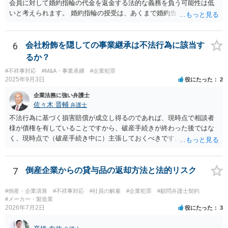
す。）。 以上述べましたが、令和7年12月から令和11年までに発生す
会員に対して婚約指輪の代金を返金する法的な義務を負う可能性は低
る一切の債権となれば、約4年という一定の期間の将来債権譲渡とな
いと考えられます。 婚約指輪の授受は、あくまで婚約当事者である男
り、訴求されている債権の額も相当程度の金額になっていると推察し
性会員と女性会員との間の個人的な贈与契約です。結婚相談所である
ます。ご不安な気持ちを解消するために、法律事務所にご相談に赴く
貴社は、その贈与契約の当事者ではありません。したがって、仮に女
ことを検討されても良いでしょう。
性が返金義務を負う場合であっても、貴社が返金義務を負う法的根拠
6
会社粉飾を隠しての事業継承は不法行為に該当す
は見当たりません。 また、国際結婚の仲介契約に関する裁判例では、
るか？
会員の個人的な理由による破談で追加的に発生した費用は会員自身が
#不祥事対応
#M&A・事業承継
#企業犯罪
負担すべきであり、仲介業者に責任がない限り、成婚料の支払いを拒
2025年9月3日
役にたった
2
絶することはできないと判断されています。この裁判例は、仲介業者
の責任範囲が、会員間の個人的な問題とは切り離して考えられること
企業法務に強い弁護士
を示唆しており、本件でも同様に、指輪の返還が貴社の責任範囲外の
佐々木 晋輔
弁護士
問題であると主張する上で参考になります。 2. 今後の対応について
不法行為に基づく損害賠償が成立し得るのであれば、現時点で相談者
相手方代理人に対し、内容証明郵便などで書面にて貴社の見解を明確
様が債権を有していることですから、破産手続きが終わった後ではな
に伝えることが重要です。その書面には、以下の内容を盛り込むこと
く、現時点で（破産手続き中に）主張しておくべきです。 また、「会
が考えられます。 成婚料について: 円満な解決を優先する観点から、
長、息子は子会社を残し 親会社の仕事を引き受けて営業し」ている
経営判断として返金に応じる意向であることを伝える（ただし、法的
という点について、破産する親会社から子会社に対して何らかの請求
には上記の裁判例のように、貴社に返金義務は無いと判断される可能
の余地があるかもしれませんので、裁判所（破産管財人）に具体的な
7
倒産企業からの貸与品の返却方法と法的リスク
性が高いと思われます。）。 指輪代金について: 前述の通り、男性会
状況を説明しておくべきだと思います。 上記に関しては、相談者様か
員と女性会員との間の個人間の贈与であり、貴社に法的な返金義務は
ら破産を依頼している申立代理人に説明し、申立代理人から裁判所
#倒産・企業清算
#不祥事対応
#社員の解雇
#企業犯罪
#顧問弁護士契約
ないことを、法的根拠と共に冷静に主張する。 「刑事訴訟」との主張
（破産管財人）に説明してもらうのが通常の流れです。 申立代理人は
#メーカー・製造業
に対して: 本件は、契約の履行や返金を巡る民事上の紛争であり、貴社
2026年7月2日
役にたった
3
先代社長と関係があるとのことですが、すくなくとも相談者様から申
に当初から金銭を騙し取る意図（詐欺罪の構成要件である欺罔行為）
立代理人にしっかりと伝えて、申立代理人がどう対応するのか確認し
があったとは考えにくく、刑事事件として立件される可能性は極めて