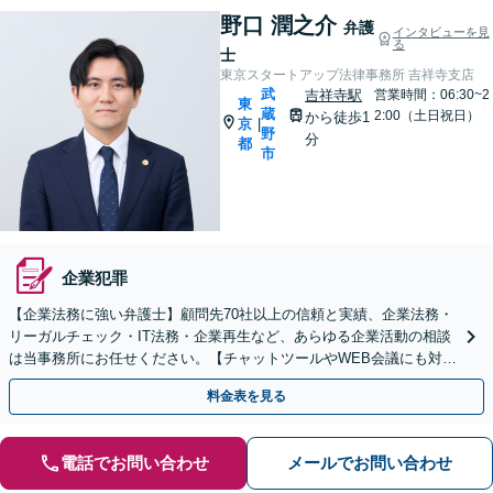
野口 潤之介
弁護
インタビューを見
る
士
東京スタートアップ法律事務所 吉祥寺支店
武
吉祥寺駅
営業時間：06:30~2
東
蔵
2:00（土日祝日）
から徒歩1
京
|
野
分
都
市
企業犯罪
【企業法務に強い弁護士】顧問先70社以上の信頼と実績、企業法務・
リーガルチェック・IT法務・企業再生など、あらゆる企業活動の相談
は当事務所にお任せください。【チャットツールやWEB会議にも対
応】
料金表を見る
電話でお問い合わせ
メールでお問い合わせ