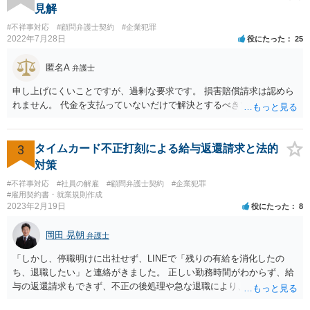
が答えになります。 補足でアドバイスしておきますと、今私に反論し
見解
てきたその内容をゆうちょ銀行にぶつければいいとおもいます。 もっ
#不祥事対応
#顧問弁護士契約
#企業犯罪
とも、ぶつけられたゆうちょ銀行があなたと契約するかは法律上ゆう
2022年7月28日
役にたった
25
ちょ銀行の自由です。
匿名A
弁護士
申し上げにくいことですが、過剰な要求です。 損害賠償請求は認めら
れません。 代金を支払っていないだけで解決とするべきでしょう。
3
タイムカード不正打刻による給与返還請求と法的
対策
#不祥事対応
#社員の解雇
#顧問弁護士契約
#企業犯罪
#雇用契約書・就業規則作成
2023年2月19日
役にたった
8
岡田 晃朝
弁護士
「しかし、停職明けに出社せず、LINEで「残りの有給を消化したの
ち、退職したい」と連絡がきました。 正しい勤務時間がわからず、給
与の返還請求もできず、不正の後処理や急な退職により、社や他のス
タッフに多大な迷惑をかけ、その上、有給まで使われるというような