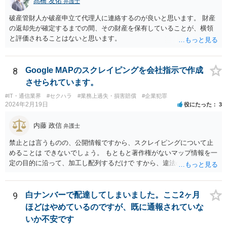
髙橋 友佑
ておいたほうがいいと思います。
弁護士
低いと思われます。 3. 警察からの連絡について 警察は「民事不介
破産管財人か破産申立て代理人に連絡するのが良いと思います。 財産
入」を原則としており、契約トラブルなどの個人間の紛争に介入する
の返却先が確定するまでの間、その財産を保有していることが、横領
ことはありません。しかし、事件性があるかどうかを判断するため
と評価されることはないと思います。
に、関係者から事情を聴くことがあります。その場合には誠実な事実
説明を行ってください。
8
Google MAPのスクレイピングを会社指示で作成
させられています。
#IT・通信業界
#セクハラ
#業務上過失・損害賠償
#企業犯罪
2024年2月19日
役にたった
3
内藤 政信
弁護士
禁止とは言うものの、公開情報ですから、スクレイピングについて止
めることは できないでしょう。 もともと著作権がないマップ情報を一
定の目的に沿って、加工し配列するだけで すから、違法の問題は生じ
ないでしょう。 かりに問題が生じた場合、責任を負うのは業務を命令
した会社ですね。（私見）
9
白ナンバーで配達してしまいました。ここ2ヶ月
ほどはやめているのですが、既に通報されていな
いか不安です