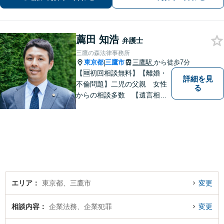
薦田 知浩
弁護士
三鷹の森法律事務所
東京都
三鷹市
三鷹駅
から徒歩7分
|
【🆓初回相談無料】【離婚・
詳細を見
不倫問題】二児の父親 女性
る
からの相談多数 【遺言相
続】遺言書作成60通以上
【企業法務】件数をこなすの
ではなく1件1件を丁寧に。不
動産や交通事故にも対応【子
連れ相談可】【三鷹駅5分】
エリア
東京都、三鷹市
変更
相談内容
企業法務、企業犯罪
変更