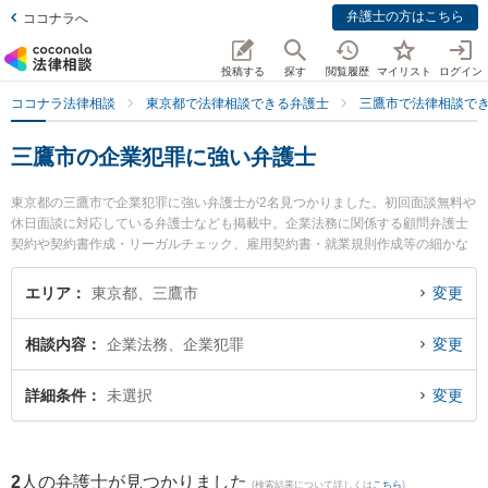
弁護士の方はこちら
ココナラへ
投稿する
探す
閲覧履歴
マイリスト
ログイン
ココナラ法律相談
東京都で法律相談できる弁護士
三鷹市で法律相談で
三鷹市の企業犯罪に強い弁護士
東京都の三鷹市で企業犯罪に強い弁護士が2名見つかりました。初回面談無料や
休日面談に対応している弁護士なども掲載中。企業法務に関係する顧問弁護士
契約や契約書作成・リーガルチェック、雇用契約書・就業規則作成等の細かな
分野での絞り込み検索もでき便利です。特に関総合法律事務所の関 真悟弁護士
や三鷹の森法律事務所の薦田 知浩弁護士のプロフィール情報や弁護士費用、強
エリア
東京都、三鷹市
変更
みなどが注目されています。『三鷹市で土日や夜間に発生した企業犯罪のトラ
ブルを今すぐに弁護士に相談したい』『企業犯罪のトラブル解決の実績豊富な
相談内容
企業法務、企業犯罪
変更
近くの弁護士を検索したい』『初回相談無料で企業犯罪を法律相談できる三鷹
市内の弁護士に相談予約したい』などでお困りの相談者さんにおすすめです。
詳細条件
未選択
変更
2
人の弁護士が見つかりました
(検索結果について詳しくは
こちら
)