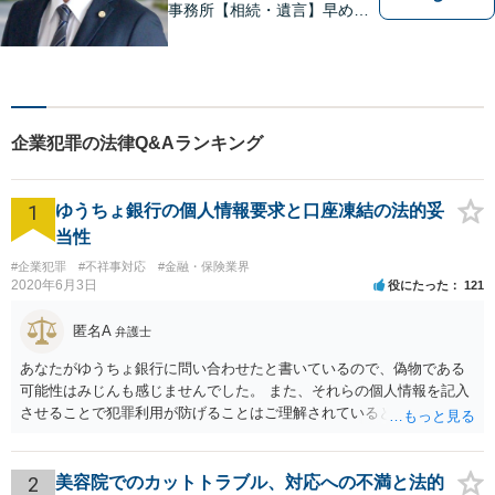
事務所【相続・遺言】早めの
ご相談が解決への一番の近道
です【企業法務】契約書の作
成・リーガルチェックもご相
談下さい【借金・債務整理】
生活再建に向けて伴走しま
企業犯罪の法律Q&Aランキング
す！
1
ゆうちょ銀行の個人情報要求と口座凍結の法的妥
当性
#企業犯罪
#不祥事対応
#金融・保険業界
2020年6月3日
役にたった
121
匿名A
弁護士
あなたがゆうちょ銀行に問い合わせたと書いているので、偽物である
可能性はみじんも感じませんでした。 また、それらの個人情報を記入
させることで犯罪利用が防げることはご理解されているとおりです。
結局あなたにはゆうちょ銀行が信用できないという前提があり、弁護
士に同意を求めているだけです。 最初の回答では分かりづらかったの
かもしれませんが、質問にわかりやすく答えると「法的に許される」
2
美容院でのカットトラブル、対応への不満と法的