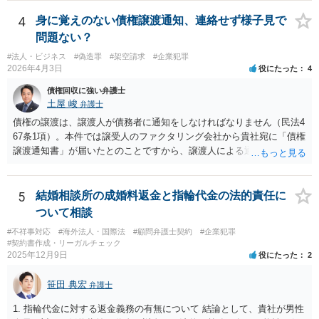
状況です。」 大変悪質ですね。打刻場所のデータと、これまでのタイ
ムカードの虚偽を確認し、突き付けて責任を問題にすることになるで
4
身に覚えのない債権譲渡通知、連絡せず様子見で
しょう。 詐欺もありうるでしょうね。 「正しい時間がわからないとい
問題ない？
うタイムカード不正打刻による返還請求はどのようにおこなえばよい
#法人・ビジネス
#偽造罪
#架空請求
#企業犯罪
でしょうか？」 想定できる虚偽を前提に、相手と協議して詰めればよ
2026年4月3日
役にたった
4
いかと思います。 確実な記録があれば、それによるのがよいですが、
すべては不可能でしょうので。 相手の言動には早急には返事をせずに
債権回収に強い弁護士
弁護士と相談しながら、対応策を検討する方がよいでしょう。 また、
土屋 峻
弁護士
返還が難しい場合、損害賠償を請求する事はできますでしょうか？ 法
債権の譲渡は、譲渡人が債務者に通知をしなければなりません（民法4
的には可能ですが、立証の問題があります。 協議でも問題にできそう
67条1項）。本件では譲受人のファクタリング会社から貴社宛に「債権
ですが、調停なども検討できるでしょう。 また、返還請求も損害賠償
譲渡通知書」が届いたとのことですから、譲渡人による通知ではない
請求もせず、「詐欺」として、警察に被害届を出す事は可能でしょう
ため、債務者対抗要件が充足されていないでしょう。この観点から
か？ 内容的には検討できますが、立証は、民事よりさらにワンランク
は、当該ファクタリング会社が詐称譲受人の可能性があるとすら指摘
上がります。 警察に相談されてもよい事案だとは思います。
できるでしょう。 次に、たとえファクタリング会社からの「債権譲渡
5
結婚相談所の成婚料返金と指輪代金の法的責任に
通知書」であっても、それが譲渡人の個人事業主の委託を受けてなさ
ついて相談
れていた場合等であり、債務者対抗要件の問題をクリアされていたと
#不祥事対応
#海外法人・国際法
#顧問弁護士契約
#企業犯罪
しても、当該ファクタリング会社が譲受債権請求訴訟を提起する場
#契約書作成・リーガルチェック
合、譲受債権の発生原因事実を立証しなければなりません。 「譲渡人
2025年12月9日
役にたった
2
は当社にとって全くの見知らぬ人物で、一切関係がなく、当該債権は
現在・将来ともに存在しないと断言でき」ないということであれば、
笹田 典宏
弁護士
この立証の見込みが立たないでしょうから、訴訟になったとしても、
かかる点で争うべきでしょう（といっても否認すれば足りると思いま
1. 指輪代金に対する返金義務の有無について 結論として、貴社が男性