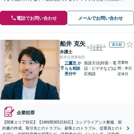
も、少しでも不安や疑問を感じた段階でご相談ください。
電話でお問い合わせ
メールでお問い合わせ
船井 克矢
東京都
インタビュ
ーを見る
弁護士
船井法律事務所
営業時
三鷹市
か
面談方法(対面・電
らも相談
話・ビデオなど)は
間：本日
受付中
応相談
定休日
企業犯罪
【関東エリア対応】【24時間365日対応】コンプライアンス整備、契
約書の作成、取引先とのトラブル、顧客とのトラブル、従業員とのト