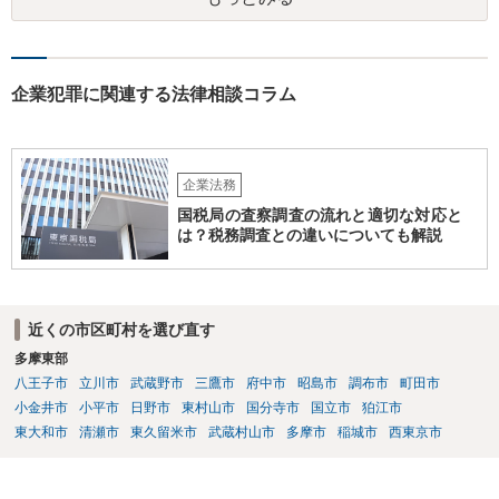
は、１人（１社）年間１０回までしかできないので、こちらが毅然と
支払いを拒否すれば、少額訴訟を提起する可能性は、低いものと思わ
れます。 ただ、裁判を東京などの遠隔地で起こされますと、対応する
だけで費用がかかりますので、難しいところです。 当事者での対応で
すと、押し負けて支払うかもと考えますので、弁護士に依頼するなど
企業犯罪に関連する法律相談コラム
して対応をすれば、より裁判をしてくる可能性は減りますが、当然費
用がかかります。 毅然と拒否して後は裁判するならしてくださいの対
応、弁護士に依頼して同様の対応、裁判してきたら、従業員にて粛々
と対応のどれかを選択することになります。 以上、ご参考まで。
企業法務
国税局の査察調査の流れと適切な対応と
は？税務調査との違いについても解説
近くの市区町村を選び直す
多摩東部
八王子市
立川市
武蔵野市
三鷹市
府中市
昭島市
調布市
町田市
小金井市
小平市
日野市
東村山市
国分寺市
国立市
狛江市
東大和市
清瀬市
東久留米市
武蔵村山市
多摩市
稲城市
西東京市