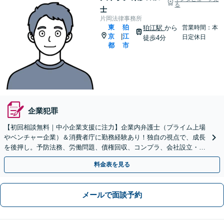
る
士
片岡法律事務所
東
狛
狛江駅
から
営業時間：本
京
江
|
日定休日
徒歩4分
都
市
企業犯罪
【初回相談無料｜中小企業支援に注力】企業内弁護士（プライム上場
やベンチャー企業）＆消費者庁に勤務経験あり！独自の視点で、成長
を後押し。予防法務、労働問題、債権回収、コンプラ、会社設立・事
業再編など、幅広く対応【狛江駅4分／オンライン面談◎】
料金表を見る
メールで面談予約