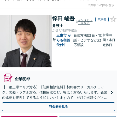
2件中 1-2件を表示
悴田 峻吾
東京都
インタビュ
ーを見る
弁護士
かせだ法律事務所
営業時
三鷹市
か
面談方法(対面・電
らも相談
話・ビデオなど)は
間：本日
受付中
応相談
定休日
企業犯罪
【一都三県エリア対応】【初回相談無料】契約書のリーガルチェッ
ク、労働トラブル対応、債権回収など、幅広く対応いたします。企業
の成長を後押しできるよう尽力いたしますので、ぜひご相談くださ
い。【電話相談可】【WEB面談可】【休日面談可】
料金表を見る