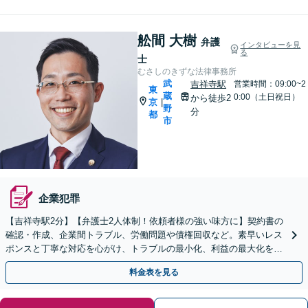
舩間 大樹
弁護
インタビューを見
る
士
むさしのきずな法律事務所
武
吉祥寺駅
営業時間：09:00~2
東
蔵
0:00（土日祝日）
から徒歩2
京
|
野
分
都
市
企業犯罪
【吉祥寺駅2分】【弁護士2人体制！依頼者様の強い味方に】契約書の
確認・作成、企業間トラブル、労働問題や債権回収など。素早いレス
ポンスと丁寧な対応を心がけ、トラブルの最小化、利益の最大化を目
指します
料金表を見る