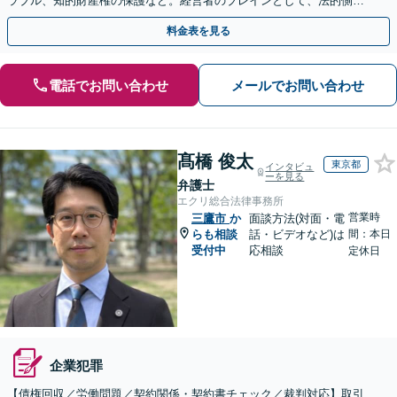
ラブル、知的財産権の保護など。経営者のブレインとして、法的側面
より力強く事業をサポートします。【初回相談無料】
料金表を見る
電話でお問い合わせ
メールでお問い合わせ
髙橋 俊太
東京都
インタビュ
ーを見る
弁護士
エクリ総合法律事務所
営業時
三鷹市
か
面談方法(対面・電
らも相談
話・ビデオなど)は
間：本日
受付中
応相談
定休日
企業犯罪
【債権回収／労働問題／契約関係・契約書チェック／裁判対応】取引