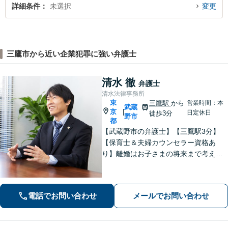
詳細条件
未選択
変更
三鷹市から近い企業犯罪に強い弁護士
清水 徹
弁護士
清水法律事務所
東
三鷹駅
から
営業時間：本
武蔵
京
|
日定休日
徒歩3分
野市
都
【武蔵野市の弁護士】【三鷹駅3分】
【保育士＆夫婦カウンセラー資格あ
り】離婚はお子さまの将来まで考えた
アドバイス！「不動産借主の方：立
退・立退料の増額交渉」「NPOの顧問
も引き受けております」【平日夜間相
電話でお問い合わせ
メールでお問い合わせ
談可】