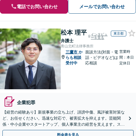
電話でお問い合わせ
メールでお問い合わせ
松本 理平
東京都
インタビュ
ーを見る
弁護士
青山北町法律事務所
営業時
三鷹市
か
面談方法(対面・電
らも相談
話・ビデオなど)は
間：本日
受付中
応相談
定休日
企業犯罪
【経営の経験あり】新規事業の立ち上げ、誹謗中傷、風評被害対策な
ど、お任せください。迅速な対応で、被害拡大を抑えます。芸能関
係・中小企業やスタートアップ、個人事業主の経営を支えます。スポ
ット・顧問契約いずれも対応可。【表参道駅から徒歩3分】
料金表を見る