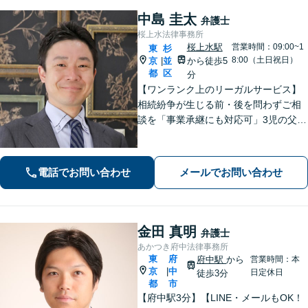
中島 圭太
弁護士
桜上水法律事務所
桜上水駅
営業時間：09:00~1
東
杉
8:00（土日祝日）
京
並
から徒歩5
|
都
区
分
【ワンランク上のリーガルサービス】
相続紛争が生じる前・後を問わずご相
談を「事業承継にも対応可」3児の父で
ある弁護士が親の気持ちに寄り添い、
子の将来まで考えた解決策をご提案
【休日・夜間相談可】慰謝料や財産分
電話でお問い合わせ
メールでお問い合わせ
与などの金銭トラブルもお任せ【桜上
水駅5分】
金田 真明
弁護士
あかつき府中法律事務所
東
府
府中駅
から
営業時間：本
京
中
|
日定休日
徒歩3分
都
市
【府中駅3分】【LINE・メールもOK！