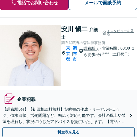
電話でお問い合わせ
メールで面談予約
安川 愼二
弁護
インタビューを見
る
士
調布武蔵野の森法律事務所
東
調
調布駅
か
営業時間：00:00~2
京
布
|
3:55（土日祝日）
ら徒歩5分
都
市
企業犯罪
【調布駅5分】【初回相談料無料】契約書の作成・リーガルチェッ
ク、債権回収、労働問題など、幅広く対応可能です。会社の風土や希
望を理解し、状況に応じたアドバイスを提供いたします。【電話・メ
ール相談可】
料金表を見る