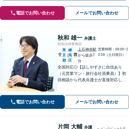
電話でお問い合わせ
メールでお問い合わせ
秋和 雄一
弁護士
秋和法律事務所
上石神井駅
営業時間：09:00~2
東
練
3:59（土日祝日）
京
馬
から徒歩7
|
都
区
分
全国対応◎【話しやすさに自信あり
（元営業マン・旅行会社添乗員）】初
回相談から代表弁護士が直接対応し、
相談者さまのお話を丁寧にお聞きいた
します。初回ご相談時に適切な解決方
法の道筋をご案内し、無駄なやりとり
電話でお問い合わせ
メールでお問い合わせ
をしていただくことが無いように配慮
いたします。
片岡 大輔
弁護
インタビューを見