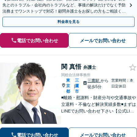
先とのトラブル・会社内のトラブルなど、事後の解決だけでなく予防
法務までワンストップで対応！顧問弁護士をお探しの方もご相談くだ
さい！【顧問経験豊富】【個別案件も対応OK】
料金表を見る
電話でお問い合わせ
メールでお問い合わせ
関 真悟
弁護士
関総合法律事務所
東
三
三鷹駅
から
営業時間：本
京
鷹
|
日定休日
徒歩5分
都
市
◾️離婚・慰謝料・財産分与や交通事故や
立退料・不倫など解決実績多数◾️まずは
LINEでお問い合わせ下さい【公式LINE
→@566ziisjまたは関総合法律事務所】
で検索、そのあと分野により無料相談
案内します。
電話でお問い合わせ
メールでお問い合わせ