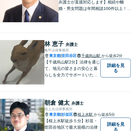
弁護士が直接対応します】相続や離
婚・男女問題は年間相談100件以上！慰
謝料請求の実績豊富です。借金・債務
整理もお任せを。破産管財人経験のあ
る弁護士がスピード解決します。【初
回面談は無料】
林 恵子
弁護士
亀甲法律事務所
東京都
世田谷区
千歳烏山駅
から徒歩2分
|
【千歳烏山駅2分】法律を通じ
詳細を見
て、地元の皆さまの安心と暮
る
らしを全力でサポートいたし
ます！丁寧にお話をお伺い、
分かりやすくご説明すること
を大切にしています。どんな
に複雑なお悩みでも、安心し
朝倉 健太
弁護士
てご相談ください。※電話は
桜上水法律事務所
面談予約のみ。【地域密着型
東京都
杉並区
桜上水駅
から徒歩5分
|
の法律事務所】
【桜上水駅徒歩５分】杉並・
詳細を見
世田谷地区で最大規模の法律
る