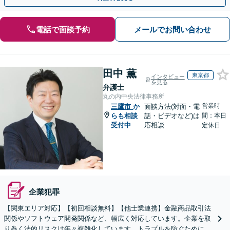
電話で面談予約
メールでお問い合わせ
田中 薫
東京都
インタビュー
を見る
弁護士
丸の内中央法律事務所
営業時
三鷹市
か
面談方法(対面・電
らも相談
話・ビデオなど)は
間：本日
受付中
応相談
定休日
企業犯罪
【関東エリア対応】【初回相談無料】【他士業連携】金融商品取引法
関係やソフトウェア開発関係など、幅広く対応しています。企業を取
り巻く法的リスクは年々複雑化しています。トラブルを防ぐために