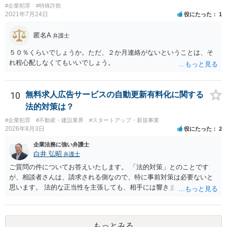
#企業犯罪
#特殊詐欺
2021年7月24日
役にたった
1
匿名A
弁護士
５０％くらいでしょうか。ただ、２か月連絡がないということは、そ
れ程心配しなくてもいいでしょう。
10
無料求人広告サービスの自動更新有料化に関する
法的対策は？
#企業犯罪
#不動産・建設業界
#スタートアップ・新規事業
2026年8月3日
役にたった
2
企業法務に強い弁護士
白井 弘昭
弁護士
ご質問の件についてお答えいたします。 「法的対策」とのことです
が、相談者さんは、請求される側なので、特に事前対策は必要ないと
思います。 法的な正当性を主張しても、相手には響きません。そもそ
も、法的正当性が薄いことは相手も分かっていますので。 相手方が法
的手段として裁判（おそらく少額訴訟）をするかどうかの問題ですの
で、訴訟を提起してきたら粛々と対応することになります。 少額訴訟
もっとみる